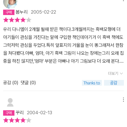
제가 만져본 바로는 비닐 소리 같은게 나는데 소리감각을 자극해 주
려는 의도 인듯하지만 완성도가 좀 떨어지는 것 같네요.가격에 비해
봄누리
2005-02-22
그리 추천할 만한 상품은 아닌 것 같습니다.
우리 다니엘이 2개월 될때 받은 책이다.3개월까지는 흑백모형에 더
아기들이 관심을 가진다는 말에 구입한 책인데아기가 이 흑백 책에도
그럭저럭 관심을 두었다.특히 앞표지의 거울을 눈이 똥그래져서 한참
을 쳐다봤다.아빠, 엄마, 아기 흑백 그림이 나오는 장에는그리 오래 집
중을 하진 않지만,'엄마' 부분은 아빠나 아기 그림보다 더 오래 본다.
그게 나 인지 알기 때문일까.지금 아기는 3개월인데 이젠 칼라로 된
더보기
다른 헝겊책에더 집중을 한다.
공감 (
0
)
댓글 (0)
메뉴
꾸리
2004-02-13