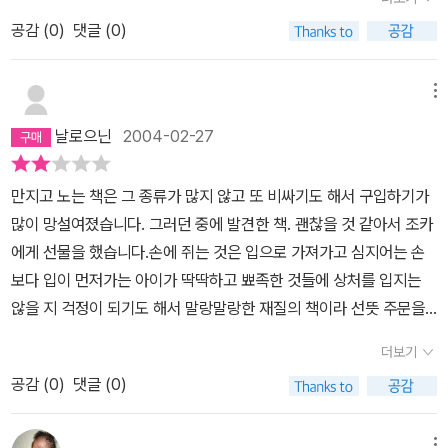
공감 (
0
)
댓글 (0)
메뉴
날로으닌
2004-02-27
만지고 노는 책은 그 종류가 많지 않고 또 비싸기도 해서 구입하기가
많이 망설여졌습니다. 그러던 중에 발견한 책. 괜찮을 것 같아서 조카
에게 선물을 했습니다.손에 쥐는 것은 입으로 가져가고 심지어는 손
보다 입이 먼저가는 아이가 딱딱하고 뾰족한 것들에 상처를 입지는
않을 지 걱정이 되기도 해서 말랑말랑한 재질의 책이라 선뜻 주문을
했는데요.조카는 몇번가지고 놀더니 이제는 시큰둥 하다네요.아기 엄
더보기
마의 말에 의하면 아이가 흥미를 느끼기에는 색이 조금 얌전하다고
공감 (
0
)
댓글 (0)
합니다. 활동적인 아가가 알록달록한 것들은 참 좋아하거든요.그리고
앞면의 거울의 흥미유발은 의도에 비해 효과가 거의 없다고 하네요.
메뉴