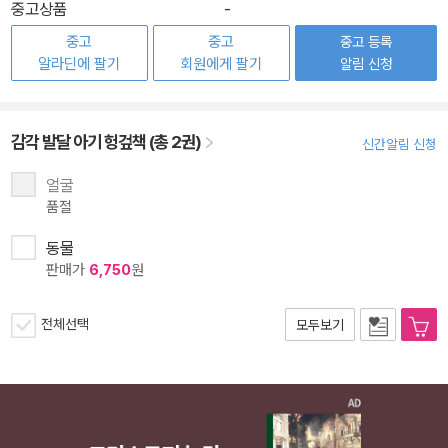
중고상품
-
중고
중고
중고 등록
알라딘에 팔기
회원에게 팔기
알림 신청
감각 발달 아기 헝겊책 (총 2권)
신간알림 신청
얼굴
품절
동물
판매가
6,750
원
전체선택
모두보기