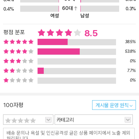
60대
0.3%
0.4%
여성
남성
8.5
평점 분포
38.5%
53.8%
0%
7.7%
0%
100자평
게시물 운영 원칙
카테고리