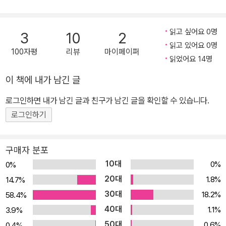
에 부착해서, 아기들이 자신의 모습을 보면서 자아개념을 자연스레
형성할 수 있도록 유도한다. 또한 책장을 만질 때마다 아기자기한 소
읽고 싶어요 0명
리가 나도록 제작하여 아기들의 청각 발달을 도우며, 다양한 패턴과
3
10
2
읽고 있어요 0명
강한 색상대비의 그림이 아기들의 주의력과 색채 감각을 발달시킨다.
100자평
리뷰
마이페이퍼
읽었어요 14명
아기들은 다른 어떤 그림보다 얼굴 그림을 좋아한다. 아기들은 이 책
이 책에 내가 남긴 글
에 실린 엄마 아빠의 얼굴을 보면서, 그리고 이 책과 함께 출간된
<동
로그인하면 내가 남긴 글과 친구가 남긴 글을 확인할 수 있습니다.
물>
편의 다양한 동물들의 얼굴을 보면서, 태어나서 처음 만나는 그
로그인하기
림책의 즐거움에 푹 빠지게 될 것이다.
구매자 분포
10대
0%
0%
20대
1.8%
14.7%
30대
18.2%
58.4%
40대
1.1%
3.9%
50대
0.6%
0.4%