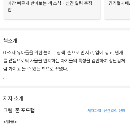
가장 빠르게 받아보는 책 소식 - 신간 알림 총집
경기컬처패스
합
책소개
0~2세 유아들을 위한 놀이 그림책. 손으로 만지고, 입에 넣고, 냄새
를 맡음으로써 사물을 인지하는 아기들의 특성을 감안하여 장난감처
럼 가지고 놀 수 있는 책으로 꾸몄다.
보고 만지고 듣는 가운데 오감을 발달시켜 주는 이 책은 아기들이 물
고 빨아도 해롭지 않은 재료로 제작하여 엄격하기로 유명한 유럽 완
저자 소개
구 안전 기준인 EN71을 통과하고 CE마크(유럽연합품질인증마크)
를 획득했다.
그림:
존 포드햄
저자파일
신간알림 신청
<얼굴>
이 책의 특징은 더 있다. 깨질 염려가 없는 특수한 재료의 거울을 표지