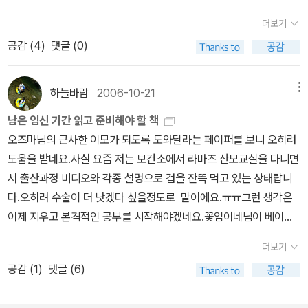
늘 책과 함께 하는 아이로 키우겠다는 것.어떻게 해야할까..? 생각을
더보기
하다가 나도 원래 책읽는 것을 좋아하니까 옆에서 읽으면 되지만 아
공감 (
4
)
댓글 (0)
이가 책을 스스로 볼수 있을때까지라도 짬짬이 책을 읽어주자는 것이
었다.이제 막 태어난 아이가 과연 이 책을 본것이라고 할수 있을까 싶
지만.. 어디선가 읽은 글로는 생후 6개월까지가 현재의식과 잠재의식
하늘바람
2006-10-21
메뉴
사이의 다리가 유연하여 그때 받아들인 것들은 잠재의식 속에 모두
남은 임신 기간 읽고 준비해야 할 책
저장한다고 한다. 그리고 8살이 되면둘을 연결하는 부분이 단단해지
오즈마님의 근사한 이모가 되도록 도와달라는 페이퍼를 보니 오히려
고 그 이후에는 현재의식이 잠재의식을 지배한다고 한다. 그래서 자
도움을 받네요.사실 요즘 저는 보건소에서 라마즈 산모교실을 다니면
극을 많이 주고 책도 많이 읽어주고 이야기도 많이 해주면 모두 잠재
서 출산과정 비디오와 각종 설명으로 겁을 잔뜩 먹고 있는 상태랍니
의식 속에 저장이 되고 나중에 우연히 잠재의식 속에 저장된 것을 접
다.오히려 수술이 더 낫겠다 싶을정도로 말이에요.ㅠㅠ그런 생각은
했을때에 훨씬 빠르게 받아들인다고 한다. 산후조리에 .. 잠도 부족한
이제 지우고 본격적인 공부를 시작해야겠네요.꽃임이네님이 베이비
때이지만아이가기분 좋을때 짬짬이 책을 읽어주었다.태어나서 한달
위스퍼와 자미잠이를 선물로 주셔서 열심히 보고 듣고 있지만 막상
까지 읽어준 책 리스트 이다.임신하면서 친척언니에게 선물 받은 책.
더보기
복이 태어나면 아 목욕이나 제대로 시킬 수 있을까 하는 걱정이 됩니
임신 1주 ~ 40주 까지 매 주 별로 챕터가 나뉘어 있고 좋은 글, 동화,
공감 (
1
)
댓글 (6)
다.오즈마님 페이퍼를보니 김지님이 좋은 책을 추천해주셨더군요. 그
자장가 등이 수록되어 있다. 아이 재울때, 아침에 깨었을때 틈나는 대
래서 저도 일단 여기 모아봅니다. 이 책은 김지님이 태교에
로 읽어주었다.동화 같은 것은 들으면서 잘 자는 편이었다.크기가 작