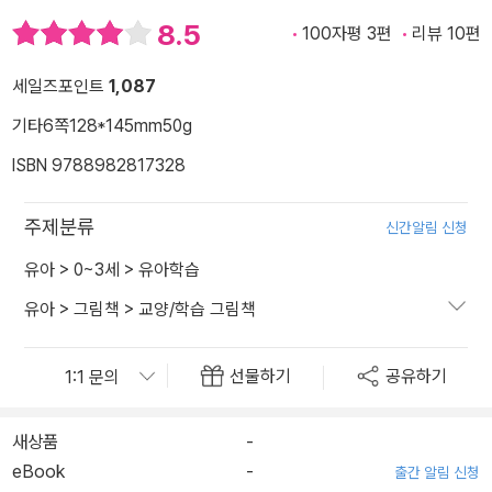
8.5
100자평 3편
리뷰 10편
세일즈포인트
1,087
기타
6쪽
128*145mm
50g
ISBN 9788982817328
주제분류
신간알림 신청
유아
>
0~3세
>
유아학습
유아
>
그림책
>
교양/학습 그림책
선물하기
공유하기
새상품
-
eBook
-
출간 알림 신청