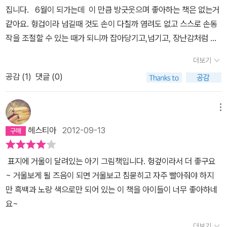
집니다. 6월이 되가는데 이 만큼 방긋웃으며 좋아하는 책은 없는거
같아요. 헝겁이라 넘길때 것도 손이 다칠까 염려도 없고 스스로 손동
작을 조절할 수 있는 때가 되니까 잡아당기고,넘기고, 장난감처럼 즐
겁게 본답니다. 물론 빨기도 하구여 어린 아가들에겐 정말 좋은거 같
더보기
아요.
공감 (
1
)
댓글 (0)
메뉴
헤스티아
2012-09-13
표지에 거울이 달려있는 아기 그림책입니다. 헝겊이라서 더 좋구요
~ 거울보게 될 즈음이 되면 거울보고 침묻히고 자주 빨아줘야 하지
만 흑백과 노랑 색으로만 되어 있는 이 책을 아이들이 너무 좋아하네
요~
더보기