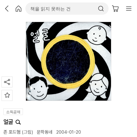
소득공제
얼굴
존 포드햄
(그림)
문학동네
2004-01-20