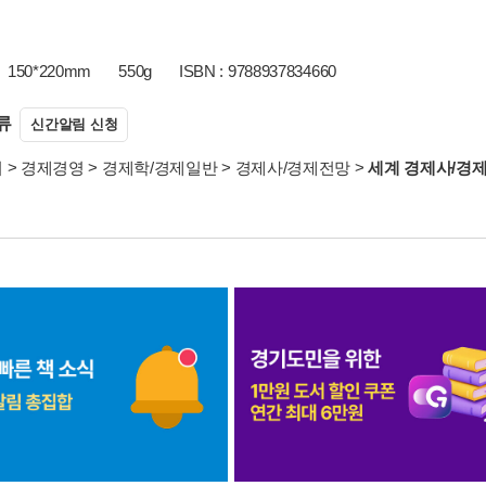
150*220mm
550g
ISBN : 9788937834660
류
신간알림 신청
서
>
경제경영
>
경제학/경제일반
>
경제사/경제전망
>
세계 경제사/경