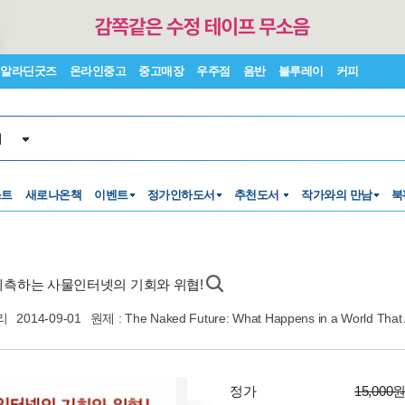
알라딘굿즈
온라인중고
중고매장
우주점
음반
블루레이
커피
서
스트
새로나온책
이벤트
정가인하도서
추천도서
작가와의 만남
북
 예측하는 사물인터넷의 기회와 위협!
리
2014-09-01
원제 : The Naked Future: What Happens in a World That 
정가
15,000