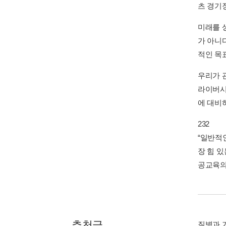
츠 경기
미래를 
가 아니
적인 목
우리가 
라이버시
에 대비
232
“일반적
장 힘 있
공교육의
추천글
질병과 