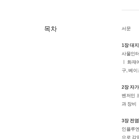
목차
서문
1장 대
사물인터
ㅣ 화재
구, 베이
2장 자
벤저민 
과 장비
3장 전
인플루엔
으로 감