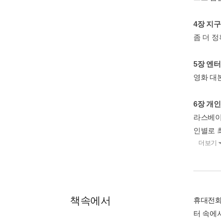
4장 지
좀 더 
5장 엔
영화 대본
6장 개
라스베이
인별로 
더보기
책속에서
휴대전화
터 속에