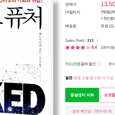
13,5
판매가
마일리지
750원(5
+ 5만원
배송료
유료 (도
Sales Point :
213
8.4
100자평(
카드/간편결제 할인
무이
절판
판권 소멸 등으로 더 이상 
품절센터 의뢰
보관함
- 절판 확인일 : 2018-02-01