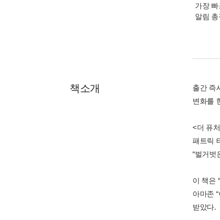
가장 빠
알림 
책소개
출간 즉
변화를 
<더 퓨처
패트릭 
“벌거벗
이 책은
아마존 
받았다.