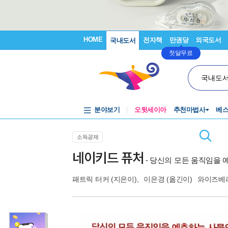
HOME
전자책
만권당
외국도서
국내도서
첫달무료
국내도
분야보기
오뒷세이아
추천마법사
베
소득공제
네이키드 퓨처
- 당신의 모든 움직임을
패트릭 터커
(지은이),
이은경
(옮긴이)
와이즈베