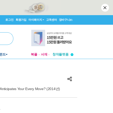
로그인
회원가입
마이페이지
고객센터
장바구니
(0)
투비컨티뉴드
펀드
북플
서재
창작플랫폼
투비컨티뉴드
Anticipates Your Every Move? (2014년)
원