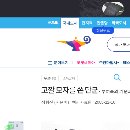
HOME
전자책
만권당
외국도서
국내도서
첫달무료
국내도
분야보기
오뒷세이아
추천마법사
베
무료배송
소득공제
고깔 모자를 쓴 단군
- 부여족의 기원
정형진
(지은이)
백산자료원
2003-12-10