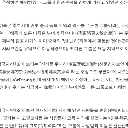
 추적하여 해명하였다. 그들이 천손관념을 강하게 가지고 있었던 것은
부여족은 춘추시대 이후 중국 동북 지역의 역사를 주도한 그룹이라는 사실을
>에 "해동의 모든 이족은 부여의 족속이다(海東諸夷夫餘之屬)"라는 
 제나라 환공 시기에 이미 중국의 ?河(난하)지역에서 활동한 것이<관자
 시라므렌강 유역으로 이동하였으며, 또 다른 그룹은 요동 지역으로 
<삼국지>한조에 보이는 "신지를 우대하여(臣智或加優呼)신운견지보
支報安邪?支?臣離兒不禮拘邪秦支廉)이라는 호칭으로 부른다"에 나오는 
이 [p?u-l?-ku-a]인데 필자가 이 책에서 주장하는 바로는 이는 천산
것이다. 우리는 지금까지 伽倻(가야)와 부여인을 다른 그룹으로 이해해
.
<삼국지>한조에 보면 현재의 김해 지역에 있던 사람들을 변한(弁韓)이라
. 필자는 이 고깔모자를 쓴 사람들이 요동 지역에 살았다는 <만주원류고
)은 변한(弁韓)의 고도(古都)이다"라는 주장이 사실임과 이들은 천산