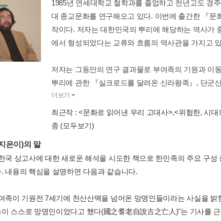
1985년 연세대학교 철학과를 졸업하고 천년고도 경주로
대 종교문화를 연구해오고 있다. 이번에 출간한 『문화
작이다. 저자는 대한민국의 뿌리에 해당하는 역사가 
에서 형성되었다는 교류와 흐름의 역사관을 가지고 있
저자는 그동안의 연구 결과물로 부여족의 기원과 이동
뿌리에 관한 『실크로드를 달려온 신라왕족』, 단군신
더보기
최근작 :
<문화로 읽어낸 우리 고대사>
,
<위험한, 시대
종
(모두보기)
지은이)의 말
 한국 상고사에 대한 새로운 해석을 시도한 책으로 한민족의 주요 구성
. 내용의 핵심을 설명하면 다음과 같습니다.
부여족이 기원전 7세기에 천산산맥을 넘어온 망명인들이라는 사실을 밝힌
이 스스로 망명인이었다고 했다(國之耆老自說古之亡人)"는 기사를 근