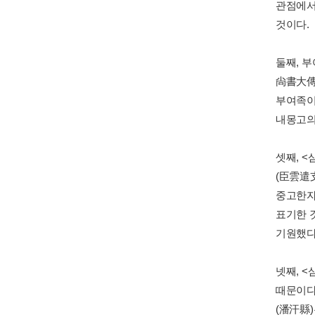
관점에서
것이다.
둘째, 
尙書大傳
부여족이
내몽고의
셋째, 
(臣雲遣
중고한자음
표기한 
기원했다
넷째, 
때문이다
(潘汗縣