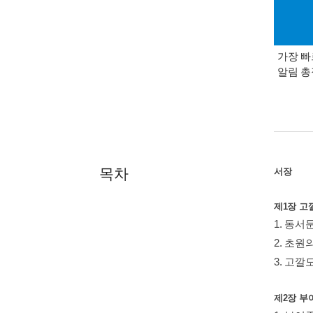
가장 빠
알림 
목차
서장
제1장 고
1. 동서
2. 초원
3. 고깔
제2장 부