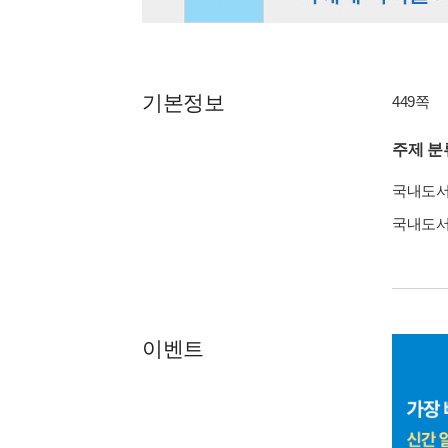
기본정보
449쪽
주제 분
국내도
국내도
이벤트