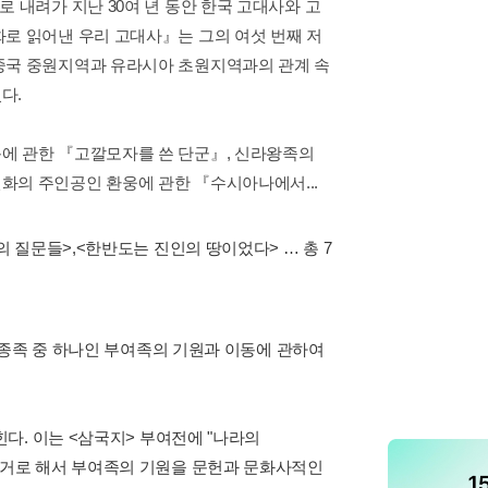
 내려가 지난 30여 년 동안 한국 고대사와 고
로 읽어낸 우리 고대사』는 그의 여섯 번째 저
중국 중원지역과 유라시아 초원지역과의 관계 속
다.
에 관한 『고깔모자를 쓴 단군』, 신라왕족의
화의 주인공인 환웅에 관한 『수시아나에서...
의 질문들>
,
<한반도는 진인의 땅이었다>
… 총 7
 종족 중 하나인 부여족의 기원과 이동에 관하여
다. 이는 <삼국지> 부여전에 "나라의
거로 해서 부여족의 기원을 문헌과 문화사적인