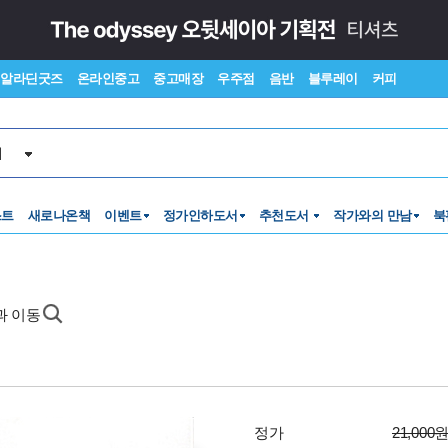
알라딘굿즈
온라인중고
중고매장
우주점
음반
블루레이
커피
서
스트
새로나온책
이벤트
정가인하도서
추천도서
작가와의 만남
북
과 이동
정가
21,000