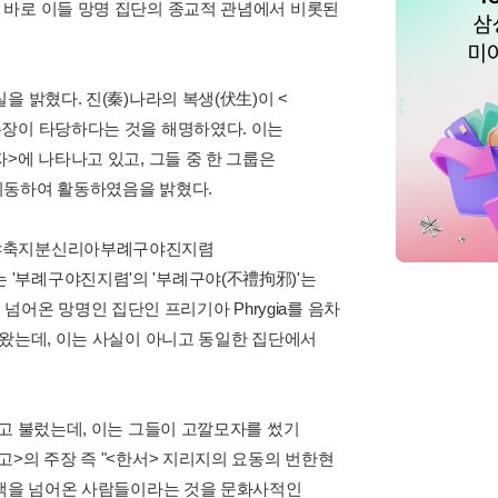
 바로 이들 망명 집단의 종교적 관념에서 비롯된
 밝혔다. 진(秦)나라의 복생(伏生)이 <
주장이 타당하다는 것을 해명하였다. 이는
>에 나타나고 있고, 그들 중 한 그룹은
이동하여 활동하였음을 밝혔다.
안야축지분신리아부례구야진지렴
'부례구야진지렴'의 '부례구야(不禮拘邪)'는
을 넘어온 망명인 집단인 프리기아 Phrygia를 음차
 왔는데, 이는 사실이 아니고 동일한 집단에서
고 불렀는데, 이는 그들이 고깔모자를 썼기
>의 주장 즉 "<한서> 지리지의 요동의 번한현
산맥을 넘어온 사람들이라는 것을 문화사적인