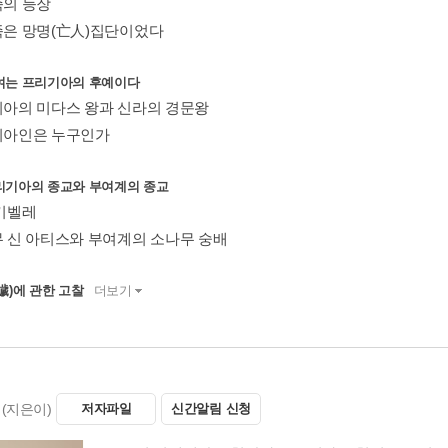
족의 등장
여족은 망명(亡人)집단이었다
여는 프리기아의 후예이다
리기아의 미다스 왕과 신라의 경문왕
리기아인은 누구인가
리기아의 종교와 부여계의 종교
 키벨레
나무 신 아티스와 부여계의 소나무 숭배
濊)에 관한 고찰
더보기
(지은이)
저자파일
신간알림 신청