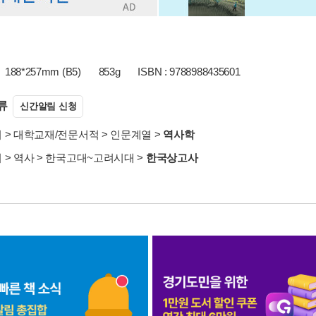
188*257mm (B5)
853g
ISBN : 9788988435601
류
신간알림 신청
서
>
대학교재/전문서적
>
인문계열
>
역사학
서
>
역사
>
한국고대~고려시대
>
한국상고사