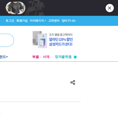
로그인
회원가입
마이페이지
고객센터
장바구니
(0)
투비컨티뉴드
펀드
북플
서재
창작플랫폼
투비컨티뉴드
원