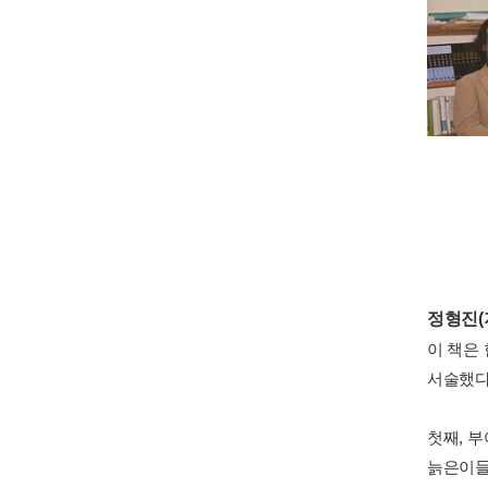
정형진(
이 책은
서술했다
첫째, 
늙은이들