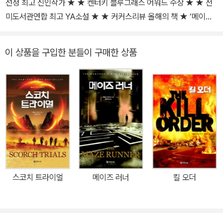
선정 최고 신인작가 ★ ★ 켄터키 블루그래스 어워드 수상 ★ ★ 전
미도서관연합 최고 YA소설 ★ ★ 커커스리뷰 올해의 책 ★ ‘메이즈
러너’는 과거의 기억을 삭제당한 채 거대한 미로 속에 감금된 소년들
의 생존과 탈출을 그린 3부작 시리즈다. 1권 《메이즈 러너》를 시작으
이 상품을 구입한 분들이 구매한 상품
로 《스코치 트라이얼》 《데스 큐어》로 이어지며, 정체를 알 수 없는
‘창조자’에 의해 실험실의 쥐처럼 감금당한 채 실험대상이 되어버린
소년들의 의문과 갈등, 그리고 살아남기 위한 분투를 폭발적인 액션
과 서스펜스가 가미된 방대한 스케일로 풀어냈다. 출간 전부터 출판
계는 물론 영화 관계자들 사이에서까지 큰 관심의 대상이 된 이 소설
은 뉴욕타임스 베스트셀러, 아마존 베스트셀러에 오르며 위력을 과시
했고, 20세기폭스사에서는 발 빠르게 영화화 판권을 사들였다. ‘메이
즈 러너’는 소재와 규모 면에서, 또 원작소설이 블록버스터급 영화로
만들어졌다는 점에서 ‘트와일라잇’ ‘헝거 게임’과 비교되며 큰 기대를
스코치 트라이얼
메이즈 러너
킬 오더
모으고 있다. 원작자 제임스 대시너가 직접 각색을 맡은 만큼 소설과
함께 영상으로 구현될 이야기의 변신도 기대할 만하다. 영리한 10대
소년들이 자유를 박탈당한 채 미지의 위험과 사투를 벌이며 해답을