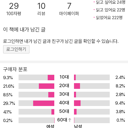
찾는 과정 속에서, 독자들은 팽팽한 긴장감과 황량한 절망감, 지치지
읽고 싶어요 24명
29
10
7
않고 등장하는 반전과 재미 덕분에 앞으로 벌어지게 될 사건에서 눈
읽고 있어요 22명
100자평
리뷰
마이페이퍼
을 뗄 수 없을 것이다. 세상을 바꾸는 젊은 세대의 힘을 보여주는 소설
읽었어요 222명
“어드벤처, 미스터리, SF판타지의 환상적 결합” -뉴요커 1권 《메이
이 책에 내가 남긴 글
즈 러너》는 한 소년이 토머스라는 이름 외에는 모든 기억을 삭제당한
로그인하면 내가 남긴 글과 친구가 남긴 글을 확인할 수 있습니다.
채 캄캄한 폐쇄공간에서 깨어나는 데서 시작한다. 소년이 도착한 곳
은 돌벽으로 둘러싸인 거대한 미로로, 30일마다 새로운 소년이 토머
로그인하기
스처럼 엘리베이터를 통해 그곳에 보내진다. 정확한 출처는 알 수 없
지만 어디선가 전기와 물, 옷, 음식 등이 공급되며, 소년들은 하나같이
구매자 분포
자신들의 과거에 대해 기억하지 못한다. 어른은 단 한 명도 없고 밖으
10대
2.4%
9.3%
로 빠져나갈 출구도 없는 곳에 갇힌 소년들은 매일 미로 속으로 뛰어
20대
8.2%
21.6%
들어 지옥으로부터 빠져나갈 탈출구를 알려줄 지도를 완성시켜나간
30대
2.8%
8.5%
다. 도대체 그들은 왜 척박한 환경 속에 갇힌 것인지, 과연 미로 밖으
40대
9.4%
29.7%
로 탈출할 수 있을지 궁금증을 간직한 채, 독자들은 소설의 마지막 장
50대
3.8%
4.1%
까지 소년들과 함께 미로 속을 달리게 된다. 2권 《스코치 트라이얼》
60대
0.1%
0.2%
은 전편에 대한 해답을 주는 동시에 또 다른 의문과 궁금증을 던지며
여성
남성