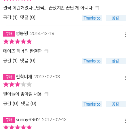
러브콜을 받는 대형 작가로 발돋움했다. 이유도 모르는 채 자유를 잃
결국 이런거였나...털썩... 끝났지만 끝난 게 아니다
어버린 10대 청소년들의 불안한 심리를 세밀하게 포착하여 페이지를
공감 (
1
)
댓글 (0)
넘길수록 더욱 흥미를 더해가는 강력한 흡입력을 보여준다. “‘다음 편
에 계속…’이란 말을 이렇게 세련되게 쓸 수도 있다(《중앙일보》)”는
멍뭉찡
2014-12-19
국내 일간지의 리뷰처럼 위험천만한 액션과 미스터리를 빠른 호흡으
메뉴
로 돌진하듯 써내려간 작가의 역량이 각 권에서 빛을 발하며 새로운
여정으로 이어지는 다음 권을 고대하게 만든다. 〈메이즈 러너 시리즈〉
메이즈 러너의 완결판
에 대한 언론 및 독자들의 찬사 제임스 대시너는 전력 질주하는 100
공감 (
1
)
댓글 (0)
m 육상 선수처럼 마지막까지 이야기를 꽉 쥐고 이끌어간다. 끝까지
긴장을 늦출 수 없다. -중앙일보 책장을 넘길수록 수수께끼가 꼬리를
천학비재
2017-07-03
메뉴
물고 긴장감은 점점 팽팽해진다. 독자를 꼼짝없이 붙들어놓는 강력한
서스펜스를 확인하라. -퍼블리셔스 위클리 제임스 대시너는 과거의
얼아들이 좋아할 내용
기억을 잊은 채 낯선 세계로 보내진 아이들의 모험이라는 가공의 판
공감 (
0
)
댓글 (0)
타지 속에 현실감을 불어넣은 엄청난 이야기를 창조해냈다. -커커스
리뷰 《메이즈 러너》는 젊은 세대가 세상을 바꿀 힘이 있음을 보여주
sunny6962
2017-02-13
는 소설이다. -USA투데이 제임스 대시너가 창조한 위험할 정도로 매
메뉴