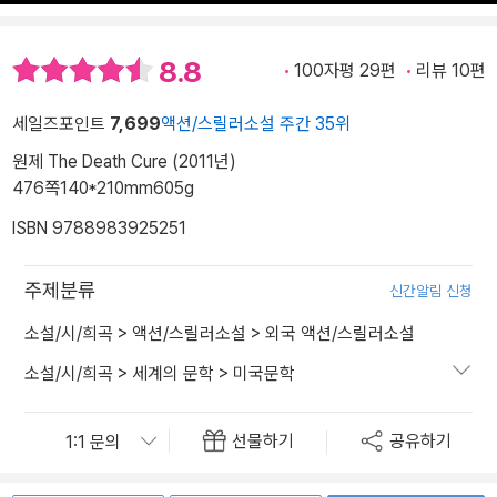
8.8
100자평 29편
리뷰 10편
세일즈포인트
7,699
액션/스릴러소설 주간 35위
원제 The Death Cure (2011년)
476쪽
140*210mm
605g
ISBN 9788983925251
주제분류
신간알림 신청
소설/시/희곡
>
액션/스릴러소설
>
외국 액션/스릴러소설
소설/시/희곡
>
세계의 문학
>
미국문학
선물하기
공유하기