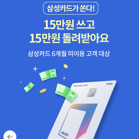
쪽수가 조금 차이가 있는것을 보니 내용의 가감도 이루어진 것 같다.
강 / 유시민 / 생각의 길 / 292쪽 (66) 모킹 제이 / 수잔 콜린스 / 북
<최고가 아니면 다 실패한 삶일까>라는 혹하는 제목의 이 책
폴리오 / 408쪽 (67) 나의 아름다운 정원 / 심윤경 / 한겨례출판 /
은, 영국의 철학자 줄리언 바지니와 심리상담사 안토니아 마카로가
356쪽 (68) 천국에서 한 걸음 / 안나 / 박윤정 / 미래인 / 256쪽
같이 쓴 책이다. 자기계발에 지친 사람들을 위해 보내는 하나의 도움
(69) 아담 비드 2 / 조지 엘리엇 / 유종인 / 현대문화센터 / 456쪽
말정도로 보면 되겠다. <그리스도교의 아주 큰 전환>은 사이너머 총
(70) 해방전후사의 인식 / 백기완, 송건호, 임헌영 / 한길사 / 668
서의 일환으로 나왔다. 이 책은 '20년 전, 세계적인 물리학자 프리초
쪽
프 카프라와 두 가톨릭 수도자가 대화를 통해 문명의 전환과 새로운
패러다임의 전환을 제시했던 책'으로 이번에 정식계약을 맺고 다시
나왔다고 한다. <밀의 자유론 입문>은 서광사의 철학입문 시리즈다.
이제 몇 권 안남았네. <비합리성의 심리학>은 옆에 있는 <
고정관념은 세상을 어떻게 위협하는가>와 함께 보면 좋을 것 같다.
비합리성과 고정관념이라는 상반된 주제를 보는 각각의 관점을 알 수
있을 것 같기 때문이다. 실수하는 인간 vs 사회적 통념에 찌든 인간중
어느것이 더 낫나? <소크라테스와 유대인>은 재미없을것 같긴 하지
만 헬레니즘과 헤브라이즘을 적절히 풀어낸 보기드문 책이라고 판단
해 추가했다. 서양문화의 근간이기 때문에.. <전사의 시대>
뒤로가
기