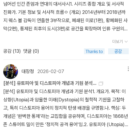
넘어선 인간 존엄과 연대의 대서사시1. 시리즈 종합 개요 및 서사적
진화가. 기본 정보 및 서사적 흐름ㅇ (개요) 2014년부터 2018년까
지 웨스 볼 감독이 연출한 3부작으로, 폐쇄된 미로(1편), 황폐화된 사
막(2편), 통제된 최후의 도시(3편)로 공간을 확장하며 인류 구원의
본질을 탐구함.ㅇ (서사의 완성) 기억이 삭제된 피실험체에서 시작하
더보기
여, 연대와 희생을 통해 부패한 권력을 무너뜨리고 인류의 대를 잇는
공감 (
13
)
댓글 (0)
주체적 구원자로 성장하는 과정을 그림.나. 위키드(WCKD)의 통제
논리ㅇ (공리주의의 폭주) 인류 전체를 살린다는 대의를 위해 면역자
들의 뇌 효소와 혈액을 착취하며, 소수를 도구로 삼는 파시즘적 통제
대장정
2026-02-07
메뉴
시스템을 고착화함.2. 주요 인물 및 세력의 실존적 변화가. 토마스: 설
[분석] 유토피아 및 디스토피아 개념과 기원 분석...
계자에서 저항의 상징으로ㅇ (주체성 회복) 위키드의 수석 연구원이
[분석] 유토피아 및 디스토피아 개념과 기원 분석​1. 개요가. 목적: 이
었으나 시스템의 야만성을 깨닫고 스스로 미로에 투입되었으며, 3편
상향(Utopia)과 암울한 미래(Dystopia)의 철학적 기원을 고찰하
에 이르러 자신의 피가 유일한 치료제임을 알고도 시스템에 굴복하지
고, 특히 디스토피아 용어의 정치적 탄생 배경을 규명함.나. 핵심: 두
않는 독자적 구원관을 완성함.나. 빈스와 오른팔 조직: 인류 문명의 실
개념은 ‘완벽한 통제‘라는 교집합을 공유하며, 디스토피아는 1868년
질적 요람ㅇ (저항의 구심점) 위키드에 맞서 면역자들을 구출하고, 생
존 스튜어트 밀이 만든 ‘정치적 공격 용어‘임.​2. 유토피아 (Utopia)
존자들을 안전지대(Safe Haven)로 인도하여 인류 문명이 단절되