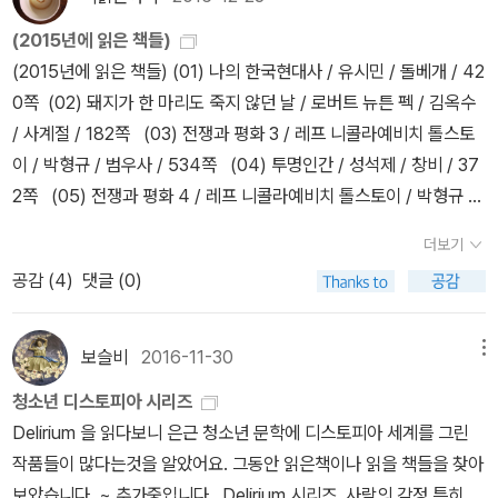
진 신세계》와 같이 쾌락과 세뇌로 인간이 스스로 생각할 능력을 거세
채취까지) 시리즈 전체를 관통하는 위키드의 실험은 인간을 치료제
취향과 딱 맞아떨어지는 장르도 잘 없더랬다. 한동안 잊고 있었는데
당하는 유형.3) ​포스트 아포칼립스: 전쟁이나 전염병 등으로 문명이
(2015년에 읽은 책들)
생산을 위한 생체 부품으로 전락시켰으나, 단 한 명의 동료(민호)를
못 읽은 시리즈들도 찾아봐야겠다.1. 다이버전트 시리즈 ★★★ 다섯
붕괴된 후의 야만적 상태(예: 메이즈 러너, 매드맥스).​4. 종합 결론 및
(2015년에 읽은 책들) (01) 나의 한국현대사 / 유시민 / 돌베개 / 42
위해 본부로 침투하는 소년들의 연대는 효율성보다 존엄이 우선임을
개의 분파로 나누어진 미래 사회. 일정 나이가 되면 적성검사를 하고
시사점가. 상관관계: 유토피아를 건설하기 위해 불순물을 제거하는
0쪽 (02) 돼지가 한 마리도 죽지 않던 날 / 로버트 뉴튼 펙 / 김옥수
증명함.다. 진정한 치료제의 의미와 인류애의 복원ㅇ (혈액이 아닌 유
분파를 지정받는다. 그런데 주인공은 어디에도 해당되지 않는 특수
과정에서 필연적으로 폭력과 통제가 발생하여 디스토피아로 변질됨.
/ 사계절 / 182쪽 (03) 전쟁과 평화 3 / 레프 니콜라예비치 톨스토
대) 육체적 질병을 고치는 약은 실패했을지라도, 죽음의 문턱에서 동
유형이었고, 이런 분파가 없는 아이들을 '다이버전트'라고 명명했다.
나. 어원 구조의 직관성: 그리스어 접두사 ‘Dys-(나쁜)‘와 ‘Topos
이 / 박형규 / 범우사 / 534쪽 (04) 투명인간 / 성석제 / 창비 / 37
료를 포기하지 않고 상실의 고통(뉴트의 죽음)을 함께 나누는 마음이
문제는 다이버전트가 사회의 질서를 무너뜨린다는 이유로 제거대상
(장소)‘를 결합하여 ‘나쁜 장소‘라는 의미를 직관적으로 전달함.다. 최
2쪽 (05) 전쟁과 평화 4 / 레프 니콜라예비치 톨스토이 / 박형규 /
야말로 멸망해가는 인류를 구원할 진정한 치료제임을 역설함.4. 포스
이라는 것. 하여 불합리한 사회와 시스템에 저항하며 개인의 가치를
종 요약: 유토피아는 ‘이론상의 낙원‘인 반면, 디스토피아는 잘못된 신
범우사 / 534쪽 (06) 방울새는 울지 않는다 / 박윤규 / 푸른책들 / 1
트 아포칼립스 대표작 비교 분석가. 레지던트 이블과의 비교: 기업의
증명해낸다는 소녀의 이야기인데, 틈만 나면 로맨스 쪽으로 빠져서
더보기
념이나 재난으로 망가진 ‘현실 가능성 있는 지옥‘임.
58쪽 (07) 다크 플레이스 / 길리언 플린 / 유수아 / 푸른숲 / 568
탐욕과 생물학적 재난ㅇ (공리주의의 변주) 거대 기업의 비윤리적 실
답답했던 기억이 난다. 프리퀄인 <포>는 안 읽어봐서 모르겠다.2. 헝
공감 (
4
)
댓글 (0)
쪽 (08) 소년이 온다 / 한강 / 창비 / 216쪽 (09) 숲에서 어린이에
험을 공유하나 초인적 단일 영웅에 집중하는 레지던트 이블과 달리,
거게임 시리즈 ★★★☆ 아마 국내에 소개된 디스토피아 판타지물
게 길을 묻다 / 김상욱 / 창비 / 288쪽 (10) 어릴 적 그 책 / 곽아람 /
평범한 소년들의 연대와 집단적 희생을 통한 생존에 초점을 맞춤.나.
중에서는 가장 유명하지 않을까. 영화는 영상미가 끝내주는 반면 너
앨리스 / 328쪽 (11) 까라마조프 씨네 형제들 (상) / 표도르 도스토
매드맥스와의 비교: 황폐화된 세계와 권력의 통제ㅇ (자원 독점과 인
보슬비
2016-11-30
메뉴
무 많이 생략되어서 아쉬웠다. 매년마다 '헝거게임'이라는 국가행사가
예프스키 / 열린책들 / 704쪽 (12) 까라마조프 씨네 형제들 (하) /
간성) 사막화된 디스토피아 권력에 맞서는 저항을 공유하나 자원 약
열리며, 지역별로 남녀 한쌍이 게임에 참가해 서바이벌 사냥을 벌인
청소년 디스토피아 시리즈
표도르 도스토예프스키 / 열린책들 / 736쪽 (13) i전여옥 /
탈 중심인 매드맥스와 달리 다수를 위한 소수의 도구화라는 철학적
다. 짐승같은 연례행사의 마침표를 찍기로 한 주인공 팀은 돌발행동
Delirium 을 읽다보니 은근 청소년 문학에 디스토피아 세계를 그린
전여옥 / 현문미디어 / 288쪽 (14) 그림책365 / 학교도서관저널
딜레마를 심도 있게 다룸.다. 독자적 철학 구축ㅇ (자유의지) 멸망한
으로 우승하여 수도 중심부까지 들어가 혁명을 일으킨다. 저자가 TV
작품들이 많다는것을 알았어요. 그동안 읽은책이나 읽을 책들을 찾아
선정위원회 / 학교도서관저널 / 400쪽 (15) 해저 2만리 / 쥘 베른
세계 속에서도 기성세대의 위선적 시스템에 맞서 인류의 대를 잇고자
쇼 작가 출신이라서 그런지 연출을 잘 한다. 프리퀄인 <노래하는 새
보았습니다. ~ 추가중입니다. Delirium 시리즈 사람의 감정 특히