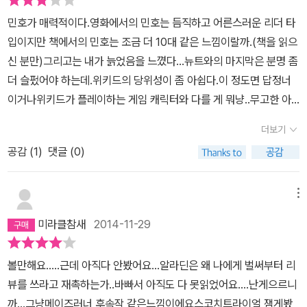
뉴트, 민호는 탈출하게 된다. 토머스, 뉴트, 민호, 브랜다 그리고 호르
고의적인 행동의 결과였음을 고백하고 있기 때문이다. 정말 사악이
민호가 매력적이다.영화에서의 민호는 듬직하고 어른스러운 리더 타
헤까지 다섯 명이서 버그를 타고 사악 본부에서 탈출하여 '댄버'라는
선하다고 말할 수 있을까. 여기까지 읽고나서도? 1권과 2권을 100미
입이지만 책에서의 민호는 조금 더 10대 같은 느낌이랄까.(책을 읽으
도시로 이동하게 된다. '댄버'는 플레어병에 아직 걸리지 않은 시민들
터 달리기 하듯 단숨에 읽어냈다면 3권은 약간 루즈한 느낌으로 마치
신 분만)그리고는 내가 늙었음을 느꼈다...뉴트와의 마지막은 분명 좀
이 보호를 받으며 살아가는 하나의 마을이었다. 댄버에 도착한 토머
마라톤하듯 읽어낼 수 밖에 없었다. 하지만 3부작의 이어달리기를 끝
더 슬펐어야 하는데.위키드의 당위성이 좀 아쉽다.이 정도면 답정너
스 일행들은 플레어병에 걸린 뉴트를 데려갈 수 없기 때문에 버그에
까지 다 읽어냈고 이제 그 첫번째 이야기의 영화를 느긋한 마음으로
이거나위키드가 플레이하는 게임 캐릭터와 다를 게 뭐냥..무고한 아
남겨놓고 마을 안으로 들어간다. 거기서 토마스는 한남자에게서 쪽지
기다리고 있다. 영화는 글의 상상력을 얼마나 채워줄 것인지....기대하
이들을 끝내 답이 정해진 게임 안에서 영원히 실험하며 죽이기보다
를 받고, 쪽지에는 갤리가 적어 놓은 글이 있었다. 쪽지에 적혀있는 글
더보기
고 있다!
차라리 웜홀 너머의 우주 식민지를 알아보는 게 훨씬 더 현실적이지
데로 한 건물에 가보니 정말 갤리는 살아 있었고, 그는 오른팔조직원
공감 (
1
)
댓글 (0)
않았을까 싶다.게다가 반전을 노린 듯한 작가의 마지막 카드는 빛이
이라는 한 단체에 몸담고 있었다. 오른팔 조직원은 사악에 맞서는 큰
바랜 느낌이다. 당위성을 잃었으니께~
단체인데, 토마스와 일행들은 기꺼기 그 조직에 합류하기로 하고 사
메뉴
악을 파괴하기 위해 그리고 사람들을 구하기 위해 또 한번에 시련에
뛰어들게 된다. 마지막권이라서 그런지 그동안 등장하지 않던 슬픔이
미라클참새
2014-11-29
후반쯤에 등장하고, 결말을 읽고 책을 덮었을 때 쯤에는 커다란 아쉬
움이 남아 있었다. 플레어에 걸린 뉴트의 광기는 앞으로 영화에서 보
볼만해요.....근데 아직다 안봤어요...알라딘은 왜 나에게 벌써부터 리
여질 모습으로 생각하니 벌써부터 슬픔이 밀려온다. 특히 이 역할이
뷰를 쓰라고 재촉하는가..바빠서 아직도 다 못읽었어요....난게으르니
'토마스 생스터'이니 만큼 어떻게 연기할지 기대가 되기도 하고 안타
까...그냥메이즈러너 후속작 같은느낌이에요스코치트라이얼 잼게봤