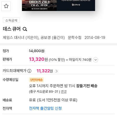
소득공제
데스 큐어
제임스 대시너
(지은이),
공보경
(옮긴이)
문학수첩
2014-08-19
정가
14,800원
13,320
판매가
원
(10% 할인) +
마일리지 740원
11,322
카드최대혜택가
원
수령예상일
양탄자배송
오후 1시까지 주문하면 밤 11시
잠들기전 배송
(중구 서소문로 89-31 )
변경
배송료
유료 (도서 1만5천원 이상 무료)
전자책
전자책 출간알림 신청