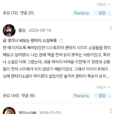
분석가. 어원 및 기원: 1516년 토마스 모어(Thomas More)의 저서
지 않고 지속될 수 있게 한 본작의 실질적 영웅 세력임.다. 트리사와
더보기
에서 유래했으며, 그리스어 ‘Ou(없다)‘와 ‘Topos(장소)‘의 합성어로
갤리: 배반과 귀환을 통한 속죄ㅇ (트리사) 대의에 매몰되어 동료를
공감 (
12
)
댓글 (0)
˝어디에도 없는 장소˝를 의미함.나. 이중적 의미: ‘Eu(좋은)‘ + ‘Top
배신했으나, 마지막에 토마스를 구하고 자신을 희생함으로써 비극적
os(장소)‘라는 발음 유사성을 이용해 ˝존재하지 않지만 완벽한 세상˝
속죄를 이룸.ㅇ (갤리) 1편의 증오와 광기에서 벗어나 죽음의 문턱에
이라는 역설을 내포함.다. 한계점: 사유재산 철폐와 공동 분배를 지향
물감
2023-06-14
메뉴
서 돌아온 후, 동료들을 위한 헌신적인 조력자로 거듭나며 화해와 성
하나, 개인의 사생활이 없고 자유가 제한되는 전체주의적(?) 요소가
숙의 실존적 가치를 증명함.라. 에바 페이지와 잰슨: 위선과 탐욕의 종
급 생각나 써보는 판타지 소설목록
초기 개념부터 존재함.​3. 디스토피아 (Dystopia) 분석가. 용어의 탄
말ㅇ (에바) 인류 구원의 희망을 트리사에게 투영하며 마지막에 인간
한 때 미치도록 빠져읽었던 디스토피아 판타지 시리즈 소설들을 정리
생 (1868년): 영국 철학자 존 스튜어트 밀(J.S. Mill)이 의회 연설 도
성을 보이려 하나, 결국 자신이 설계한 시스템의 수하인 잰슨에게 살
해보고 싶어졌다. 나는 원래 책을 전혀 읽지 못하는 사람이었고, 특히
중 정부의 아일랜드 토지 정책을 비판하기 위해 최초로(?) 사용함.나.
해당하며 인과응보를 맞음.ㅇ (잰슨) 인류 구원이라는 명분마저 버리
나 소설은 더욱 그랬는데, 내용 파악의 어려움 이전에 각 장면과 상황
탄생 배경: 밀 의원은 정부 정책이 ˝너무 나빠서 실현 불가능하다˝고
고 오직 치료제 독점과 권력욕에 사로잡혀 폭주하다 자신이 멸시하던
들이 전혀 시각화가 되지 않았기 때문이었다. 그래서 이미지 트레이
역설하며, 유토피아의 반대말로 ‘디스토피아(Dystopia)‘를 즉석에
크랭크들에게 비참한 최후를 맞이함.3. 주요 사건 및 주제에 대한 인
닝에 판타지소설이 딱이겠다 싶었지만 솔직히 판타지 특유의 유치함
서 창안함.(?)다. 발언의 의도: 문학적 창작이 아닌, 치열한 정치적 논
문학적 고찰가. 폐쇄된 안전과 위험한 자유의 변증법ㅇ (미로에서 사
을 이겨낼 자신이 없더라고. 게다가 판타지 장르는 글맛보다 영상미
쟁 과정에서 상대방의 정책 실패를 ˝실현 불가능한 최악의 정책˝이라
더보기
막으로) 1, 2편을 거치며 주인공들이 마주하는 갈등은 위키드가 제공
아니던가.이런 생각을 하던 중에 국내에 디스토피아 판타지 소설이
꼬집기 위한 공격용 용어임.라. 현대적 유형 분류1) ​오웰리안(Orwelli
공감 (
46
)
댓글 (6)
하는 통제된 안전(사육)과 장벽 밖의 지옥 같은 자유(실존) 사이의 선
줄줄이 출간되어 이거다! 싶어서 냅다 읽어댔고, 덕분에 시각화하여
an): 조지 오웰의 《1984》와 같이 독재 권력이 감시, 처벌, 공포로 대
택이며, 이는 인간다움의 본질이 안주가 아닌 저항에 있음을 시사함.
내용에 몰입하는 기술을 터득하였다. 암튼 디스토피아와 판타지의 크
중을 억압하는 유형.2) ​헉슬리안(Huxleyan): 올더스 헉슬리의 《멋
나. 도구적 합리주의에 대한 인간 존엄의 저항ㅇ (효소 추출에서 혈액
로스오버 장르가 주는 메시지와 재미, 그리고 스릴감과 여운만큼 내
책읽는아빠
2016-12-23
메뉴