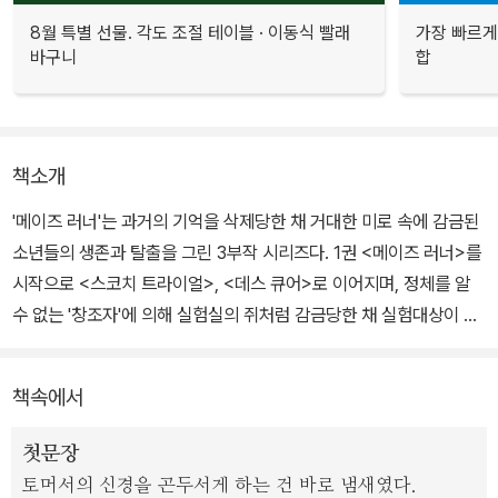
8월 특별 선물. 각도 조절 테이블 · 이동식 빨래
가장 빠르게
바구니
합
책소개
'메이즈 러너'는 과거의 기억을 삭제당한 채 거대한 미로 속에 감금된
소년들의 생존과 탈출을 그린 3부작 시리즈다. 1권 <메이즈 러너>를
시작으로 <스코치 트라이얼>, <데스 큐어>로 이어지며, 정체를 알
수 없는 '창조자'에 의해 실험실의 쥐처럼 감금당한 채 실험대상이 되
어버린 소년들의 의문과 갈등, 그리고 살아남기 위한 분투를 폭발적
인 액션과 서스펜스가 가미된 방대한 스케일로 풀어냈다.
책속에서
대망의 완결편이자 제3권인 <데스 큐어>에서는 소년들을 의문의 실
첫문장
험 속에 몰아넣었던 '사악'의 존재가 차츰 드러나며 퍼즐이 맞춰진다.
토머서의 신경을 곤두서게 하는 건 바로 냄새였다.