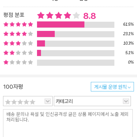
독자를 사로잡는다. 끔찍한 미로에서 벗어나서 마침내 평온한 삶으로
돌아왔다고 안도한 순간 소년들은 폐허가 되어버린 지구와 대면한다.
8.8
평점 분포
태양에서 발생하는 폭발 현상인 ‘플레어’로 인해 지구는 화염에 휩싸
61.5%
여 생명체가 살아남을 수 없는 가혹한 환경으로 변해버렸고, 신종 바
23.1%
이러스까지 창궐한 것이다. ‘사악’이라는 세계 연합정부 단체는 신종
10.3%
전염병의 치료약을 구하기 위해 수천 명의 아이들 중에서 가장 영리
하고 강한 아이들을 골라서 철저하게 계산되고 논의된 실험 속에 몰
5.1%
아넣었던 것이다. 《메이즈 러너》에서 ‘미로 시험’을 통해 몇몇은 목숨
0%
을 잃었고 살아남은 아이들을 기다리고 있는 건 ‘사막 통과’ 시험이다.
대망의 완결편이자 제3권인 《데스 큐어》에서는 소년들을 의문의 실
100자평
게시물 운영 원칙
험 속에 몰아넣었던 ‘사악’의 존재가 차츰 드러나며 퍼즐이 맞춰진다.
삭제되었던 주인공 토머스의 기억이 돌아오면서 소설은 예상치 못한
카테고리
결말을 향해 급물살을 탄다. 돌아온 기억이 알려주는 진실은 토머스
가 상상한 것보다 훨씬 위험한 것이었다. 과연 누가 진정한 선이고 악
이며, 누가 살아남을 수 있을지, 누구도 예상하지 못한 짜릿한 결말이
기다린다. 대규모 태양폭발, 그 최악의 시나리오가 펼쳐진다! ‘메이즈