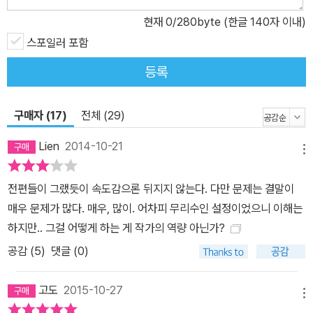
러너’는 충격적인 미래를 배경으로 도덕적 딜레마와 생존의 문제를
현재
0
/280byte (한글 140자 이내)
생각하게 만든다. 소설의 배경은 태양 플레어가 전 지구를 집어삼킨
황폐한 세계다. 얼핏 허무맹랑해 보이는 이 현상은 실재하는 것으로,
스포일러 포함
태양 흑점 주위에서 일어나는 폭발 현상을 말한다. 이 현상이 지구에
등록
까지 영향을 미치면 자기폭풍이나 통신장애를 유발하고, 극지방에 오
로라를 일으킨다. 그런데 이런 플레어보다 더욱 강력한 슈퍼플레어가
구매자 (17)
전체 (29)
발생하여 지구에 직접적인 영향을 미치면 오존층이 파괴되고 자외선
이 직접적으로 내리쬐면서 인간은 물론 모든 생물이 까맣게 타버리고
Lien
2014-10-21
메뉴
마는 것이다. 소설에서 생생하게 그려내는 재난의 양상과 연결점을
찾아 읽어나가다 보면 더욱 짜릿한 스릴을 만끽할 수 있을 것이다. 마
전편들이 그랬듯이 속도감으론 뒤지지 않는다. 다만 문제는 결말이
지막까지 예측할 수 없는 잘 짜인 이야기 구조 독자를 꼼짝없이 붙들
매우 문제가 많다. 매우, 많이. 어차피 무리수인 설정이었으니 이해는
어놓는 강력한 서스펜스를 확인하라. -퍼블리셔스 위클리 이 시리즈
하지만.. 그걸 어떻게 하는 게 작가의 역량 아닌가?
로 국내에 처음 소개되는 제임스 대시너는 여러 편의 청소년소설 시
공감 (
5
)
댓글 (0)
리즈를 발표하며 베스트셀러를 기록해온 작가다. 마침내 이 소설로
전 세계적으로 두각을 나타내며 ‘반스앤노블 선정 최고의 신인작가
고도
2015-10-27
상’ ‘켄터키 블루그래스 어워드’를 수상했고, 영화계에서까지 뜨거운
메뉴