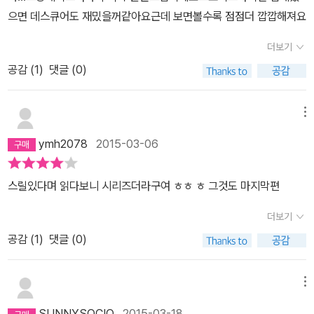
깝기도 하다. 테리사의 비중은 [소코치 트라이얼]에서까지만 해도 꽤
으면 데스큐어도 재밌을꺼같아요근데 보면볼수록 점점더 깝깝해져요
높았는데, [데스큐어]에서는 브랜다가 그 자리를 차지 한다. 계속 믿
더보기
음을 주지 못했던 테리사는 끝까지 토마스를 위한 것이었고, 브랜다
는 토마스를 위하지만 끝까지 그에게 말하지 않는 비밀을 남긴체 그
공감 (
1
)
댓글 (0)
와 함께 한다. 이 두 소녀중에 과연 누굴 믿어야 할지 계속 의심해가며
읽었는데, 결국 이 둘은 토마스를 위해서 한 일이었을 뿐이었다. 결말
메뉴
이 조금 아쉽다. 약간의 열린결말이라고 해야하나? 확실하게 결정짓
ymh2078
2015-03-06
고 보여준 무언가는 없는 것 같다. 이들이 도착한 그 마지막 장소는 과
연 어디였을까? 이들은 그 후로 계속 거기서 생존하며 새로운 삶을
스릴있다며 읽다보니 시리즈더라구여 ㅎㅎ ㅎ 그것도 마지막편
살아가게 될까?세 권으로 시리즈가 끝났다는게 무척 아쉽다. 조금 만
더 이들의 활약을 보고싶은데 말이다.
더보기
공감 (
1
)
댓글 (0)
메뉴
SUNNYSOCIO
2015-03-18