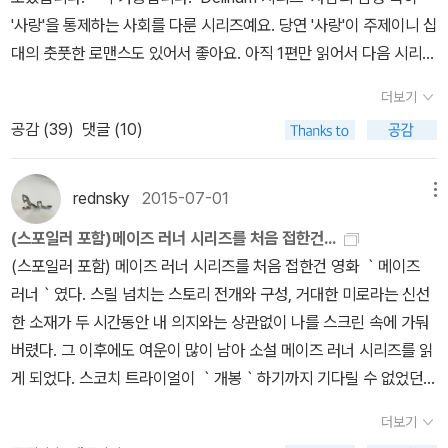
(지은이) / 김석희 / 작가정신 / 568쪽 (16) 마흔 이후, 인생길 / 한
하는 청춘들의 꺾이지 않는 자유 의지를 성공적으로 형상화함.5. 종
와 뱀의 발라드>는 안 읽어봄.3. 파인즈 시리즈 ★★★★ 미드 <웨
'사랑'을 통제하는 사회를 다룬 시리즈예요. 당연 '사랑'이 주제이니 십
기호 / 다산초당 / 2014 / 272쪽 (17) 제가 살고 싶은 집은 / 이일
합 평가 및 현대적 시사점가. 거대 담론의 몰락과 인류애의 승리ㅇ
이워드 파인즈>의 원작. 교통사고에서 깨어난 연방요원은 자신이 알
대의 춧풋한 로맨스도 있어서 좋아요. 아직 1편만 읽어서 다음 시리즈
훈 / 송승훈 / 서해문집 / 2012 / 320쪽 (18) 안나 카레리나 1 / 레
(일장춘몽의 교훈) 인류 구원이라는 거대한 명분이 무고한 희생을 정
던 세상이 묘하게 변했음을 감지한다. 도시는 황폐하고 사람들도 안
는 어떻게 진행되는지 모르지만, 예상으로는 각 3편마다 주인공이 다
프 니콜라예비치 톨스토이 / 박형규 / 문학동네 / 464쪽 (19) 책. 어
당화할 때 초래되는 참상을 고발하며, 모든 것이 파괴된 폐허 위에서
더보기
보인다. 이곳을 떠나서 사태를 파악 좀 해보려는데 웬 괴생명체들이
른걸로 알고 있습니다. 아쉽게도 국내에서는 인기가 없어서 1편만 번
린이. 어른 / 폴 아자르 / 햇살과 나무꾼 / 시공주니어 / 2001 / 235
피어난 연대 의식이야말로 인류를 지탱하는 유일한 힘임을 강조함.
공감 (
39
)
댓글 (10)
몰려와 도시를 애워싼다. 알 수 없는 현실에 물음표 백만 개 던지는 주
역되었네요. 원래 영화로도 만들어질 계획이었는데, 무산되었다고 합
쪽 (20) 123명의 집 / 악투스 / 나무수 / 728쪽 (21) 칠면조와 달
나. 미래 세대를 위한 새로운 요람ㅇ (안전지대 안착의 의의) 빈스와
인공과 독자의 맨붕 스파이크 작렬. 생각보다 별로였던 1권만 이겨낸
니다. Uglies 시리즈 Delirium를 읽을때 어글리 시리즈가 떠
리는 육체노동자 / 천명관 / 창비 / 2014 / 224쪽 (22) 나는 도서관
저항군이 인류를 안전지대로 인도하여 문명을 다시 시작하게 한 것
다면 꽤 재미있는 시리즈다.4. 메이즈러너 시리즈 ★★★★★ <헝
오른건 사람을 외모의 변형과 함께 뇌를 건들임으로서 사람의 감정을
rednsky
2015-07-01
메뉴
에서 기적을 만났다 / 김병완 / 아템포 / 2013 / 272쪽 (23) 연필 깎
은, 권력의 통제가 아닌 인간의 자유로운 연대만이 지속 가능한 미래
거게임> 다음으로 유명하지 않을까 싶은데, 개인 취향으로는 이 작품
제어하기 때문인것 같아요. 그래도 이 시리즈 그다지 인기는 없었는
기의 정석 / 데이비드 리스 / 정은주 / 프로파간다 / 2013 / 236쪽
를 만들 수 있다는 인문학적 결론임.존명(尊命).
(스포일러 포함)메이즈 러너 시리즈를 처음 접한건...
이 여러 면에서 베스트이다. 영화 <트루먼 쇼>의 스릴러 버전이랄까.
데, 국내에 번역된것이 신기했습니다. 그래서 1편만 영어로 읽고 나머
(24) 안나 카레니나 2 / 레프 니콜라예비치 톨스토이 / 박형규 / 문
(스포일러 포함) 메이즈 러너 시리즈를 처음 접한건 영화 ｀메이즈
숲 속 공터에 갇힌 청소년들은 벽 안에 미로를 들어가 출구를 찾아내
지는 한글로 읽을수 있었어요.^^ The Hunger Games 시리
학동네 / 606쪽 (26) 안나 카레니나 3 / 레프 니콜라예비치 톨스토
러너｀였다. 스릴 넘치는 스토리 전개와 구성, 거대한 미로라는 신선
야 한다. 미로 밖을 나가면 또다른 시련과 혹독한 현실들이 모두를 반
즈 청소년 디스토피아를 그린 시리즈중에 가장 성공한 작품이 '헝거
이 / 박형규 / 문학동네 / 558쪽 (27) 스코치 트라이얼 / 제임스 대
한 소재가 두 시간동안 내 의지와는 상관없이 나를 스크린 속에 가둬
겨준다. 새장 밖의 혹독한 현실을 선택한 러너들의 피땀눈물어린 이
게임'이 아닌가 싶어요. 처음엔 아이들을 모아놓고 서로 죽이는 방식
시너 / 공보경 / 문학수첩 / 512쪽 (28) 그림책의 그림 읽기 / 현은자
버렸다. 그 이후에도 여운이 많이 남아 소설 메이즈 러너 시리즈를 읽
야기. 메인 3부작은 미친듯이 재밌으나 프리퀄 <킬 오더>와 <피버
이 '배틀로얄'을 떠오르게 해서 식상하지 않을까? 했는데, 의외로 너
외 / 마루벌 / 2004 / 222쪽 (29) 개를 훔치는 완벽한 방법 / 바바
게 되었다. 스코치 트라이얼이 ｀개봉｀하기까지 기다릴 수 없었던
코드>는 쏘쏘. <크랭크 팰리스>는 안 봐서 모름.5. 페이즈 시리즈 ★
무 재미있게 읽은 시리즈랍니다. 그래서 이 시리즈는 한글로 읽다가
라 오코너 / 신선해 / 다산책방 / 264쪽 (30) 데스큐어 / 제
이유가 컸다. 여느 원작소설-영화의 관계와 마찬가지로 소설 메이즈
★★★☆ 총 6부작인데 국내엔 아쉽게도 두 권만 출간되어있다. 만
영어로 다시 읽고, 오디오북도 들었는데 이미 아는 내용임에도 다시
더보기
임스 대시너 / 공보경 / 문학수첩 / 475쪽 (31) 지하로부터
러너 역시 영화의 전개와는 다른 부분이 많았지만 -더 흥미진진함-
약 전부 출간되었다면 <메이즈러너>보다 이 시리즈가 단연 압승이
읽어도 재미있는것을 보면 이럴땐 원서를 읽을수 있는것이 좋구나..