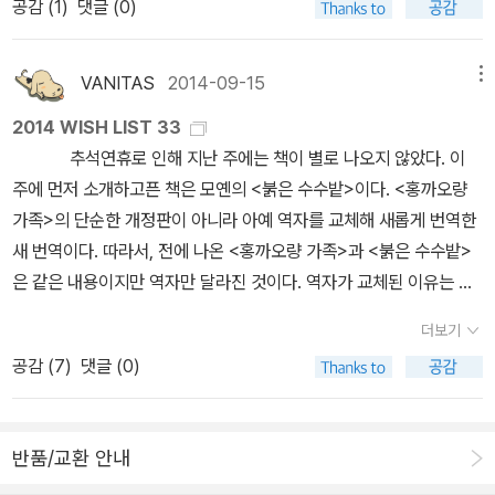
공감 (
1
)
댓글 (0)
의 수기 / 표도르 도스토예프스키 / 김연경 / 민음사 / 232쪽 (32)
큰 틀에서는 비슷하다고 할 수 있겠다. 메이즈 러너 3부작을 읽었던
다. 세계관이 매우 독특한 작품인데, 15살 생일을 맞으면 갑자가 사라
라는 생각도 들었습니다. 영화도 성공했다고 하지만, 사실 전 책이 영
공부란 무엇인가? (우리시대 공부의 일그러진 초상) / 이원석 / 책담
기간은 그야말로 가상의 여행을 떠난 시간이었다. 숲(미로), 사막 그
져 모습을 감춰버린다. 그렇게 세상은 15살 이하의 아이들만으로 구
화보다 훨씬 좋았던것은 남주들이 제 상상에 못 미친 캐릭터들이어서
/ 192쪽 (33) 나미야 잡화점의 기적 / 히가시노 게이고 / 양윤옥 / 현
리고 눈덮인 산(연구실)까지 어느 한 장면에서도 긴장을 늦출 수가 없
성되어있다. 저마다 크고 작은 초능력을 안고 태어난 아이들끼리 계
VANITAS
2014-09-15
메뉴
그런것 같아요.^^;; 그나마 여주도 처음엔 별로였는데 이제는 나름 괜
대문학 / 456쪽 (34) 창의성의 즐거움 / 미하이 칙센트미하이 / 노
었다. 많은 친구들을 잃어가면서 가까스로 미로에서 탈출하게 된 아
급도 나누고 파벌싸움도 벌인다. 일반 소년만화와 다른 점은 매순간
찮다고 생각하는것을 보면 익숙해진것 같기도 하고.. 영
2014 WISH LIST 33
혜숙 / 북로드 / 467쪽 (35) 청춘을 달리다 / 배순탁 / 북라이프 / 2
이들은 주사에 의해 회복되는 기억과 끝인 줄 알던 시련이 계속됨에
데스타임에 쫓긴다는 것과, 성선설과 성악설의 논쟁을 적나라하게 구
화는 1편만 보고 더 이상 보지 않았는데, 완결되었으니 시리즈 연결해
추석연휴로 인해 지난 주에는 책이 별로 나오지 않았다. 이
64쪽 (36) 창문 넘어 도망친 100세 노인 / 요나스 요나손 /
맞서 서로 의지하게 되고 우정과 신뢰를 쌓는다. 하지만 토머스가 가
경할 수 있다는 정도다. 겨우 두 권뿐이니 작품 전체를 평가할 순 없지
서 한번 봐도 될것 같아요. Unwind 시리즈 낙태를 하지 않고 그 아
주에 먼저 소개하고픈 책은 모옌의 <붉은 수수밭>이다. <홍까오량
임호경 / 열린책들 / 512쪽 (37) Paint It Rock (1) / 남무성 / 북폴
장 믿었던 친구이자 연인인 테레사로부터의 배신은 -진정한 배신은
만 각 권만의 재미가 실로 대단하다. 더이상 출간할 생각은 없어보이
이를 키워서 어느 시점이 되었을때, 계속 키울지 아니면 장기이식체
가족>의 단순한 개정판이 아니라 아예 역자를 교체해 새롭게 번역한
리오 / 364쪽 (38) 우리 아빠는 엉뚱해 / 파트릭 모디아노 글 / 장
아니었지만- 둘 사이를 응원하던 나에게는 아쉬운 충격이었다. 그렇
나 끝까지 존버할 거다.<레드라이징>시리즈도 그렇고 아직 못 읽
로 사용할지 결정된다는 것 자체가 정말 끔직했어요. 4권 시리즈인데
새 번역이다. 따라서, 전에 나온 <홍까오량 가족>과 <붉은 수수밭>
자끄 상뻬 그림 / 이세욱 옮김 / 열린책들 / 107쪽 (39) Paint It Ro
지만 결국에는 오해를 풀고 다시 사랑을 회복하는 여느 해피엔딩 로
은 시리즈물이 더 있을텐데, 후에 페이퍼 2탄을 올려봐야겠다. 그런
국내에는 1편만 소개되었는데, 저도 1권까지만 읽어서 완결이 어떻게
은 같은 내용이지만 역자만 달라진 것이다. 역자가 교체된 이유는 모
ck (2) / 남무성 / 북폴리오 / 348쪽 (40) 악령(상) / 표도르 도스
맨스 소설과는 다른, 두 사람의 변화되는 관계는 더욱 현실적인 인간
날이 언제 올지는 모르겠지만. 이만 끝.
되었는지는 잘 모르지만.. 해피엔딩일거라 믿습니다.^^ 표지가 인상
르겠으나 제대로 된 제목으로 잘 출간됐다. 열린책들에서는 헤세의 <
또예프스끼 / 김연경 / 열린책들 / 319쪽 (41) Paint It Rock (3) /
관계에 가깝다고 생각된다. 가장 신뢰했던 사람으로부터의 배신은 세
더보기
적입니다. The Maze Runner 시리즈 영화와 책을 보았는
데미안>이 세계문학전집에 추가됐다. <라일라>는 <선과 모터사이
남무성 / 북폴리오 / 312쪽 (42) 캐스터브리지의 시장 / 토마스 하
상 그 어떤 시련보다도 클 테니까. 받아들이기 힘든 안타까움에 소설
공감 (
7
)
댓글 (0)
데, 영상미는 영화가 재미있긴하지만 역시나 책이 더 디테일해서 좋
클 관리술>의 저자 로버트 메이너드 피어시그의 책이다. 전에 번역된
디 / 김의락 / 글모아출판 / 476쪽 (43) 악령(중) / 표도르 도스또
을 읽는내내 ｀이제 그만 테레사를 용서하고 그녀를 받아들여, 토머
아요. 이 시리즈도 1편만 보고 더 읽지 않았는데, 아무래도 제가 이런
작품이 시사하는 바가 상당히 큰 소설이라 이번 소설도 많은 관심을
예프스끼 / 김연경 / 열린책들 / 385쪽 (44) 생산적 책읽기 50 / 안
스!｀라고 외치는 나의 바람을 이뤄주지 않은 저자에게 감사해야 할
류에 로맨스가 더 강한것을 좋아하는게 아닌가 싶어요. 아무래도 2편
받지 않을까싶다. <페스트와 콜레라>는 프랑스작가 파트리
상헌 / 북포스 / 256쪽 (45) 책을 읽는 방법 / 히라노 게이치로 / 문
지도 모르겠다. 메이즈 러너 시리즈는 삼류 로맨스 소설이 아니기 때
반품/교환 안내
은 영화로 먼저 만나볼것 같습니다. 영화는 2편까지 나오고, 책
크 드빌의 작품이다. 소설은 실존인물인 알렉상드르 예르생을 주인공
학동네 / 217쪽 (46) 엄마 인문학 / 김경집 / 꿈결 / 296쪽 (47)
문이다. 결국 사악은 그 많은 죄없는 아이들을 희생시켜놓고도 치료
은 프리퀄도 출간되었어요. Ender's Game 시리즈 SF고전이지