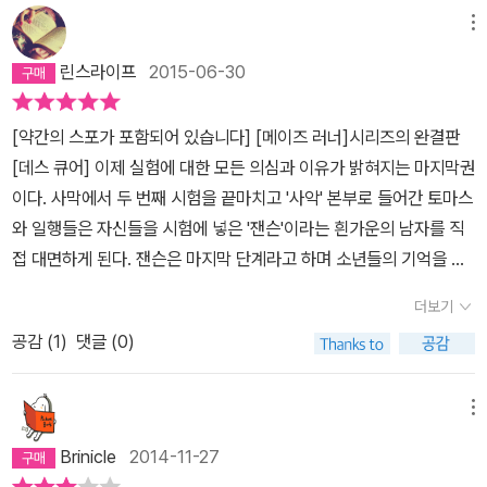
을 보여주는 소설이라는 usa투데이의 극찬이 꼬리표처럼 달려 있지
메뉴
않아도 책장을 넘기는 재미가 쏠쏠한 메이즈 러너 시리즈는 마지막까
린스라이프
2015-06-30
지 그 궁금증에 마침표를 찍지 못하게 만든다. 탈출한 소년들은 자신
들이 실험용이었다는 것을 알게 된다. '사악'이라는 단체가 애초의 선
[약간의 스포가 포함되어 있습니다] [메이즈 러너]시리즈의 완결판
한 목적을 상실하고 목적을 위해 수단을 정당화하며 생명을 실험대
[데스 큐어] 이제 실험에 대한 모든 의심과 이유가 밝혀지는 마지막권
위에 올려 놓았던 것이다. 그 과정에서 주인공 토머스는 죽음의 슬픔
이다. 사막에서 두 번째 시험을 끝마치고 '사악' 본부로 들어간 토마스
을 겪어야했고 믿었던 친구에게 배신을 당했으며 자신 역시 실험에
와 일행들은 자신들을 시험에 넣은 '잰슨'이라는 흰가운의 남자를 직
동참한 인물이었다는 진실과 마딱드려야했다. 그리고 이제 사악의 모
접 대면하게 된다. 잰슨은 마지막 단계라고 하며 소년들의 기억을 되
든 실험들이 끝났나 싶은 순간!이야기는 영화 [레지던트 이블]에서처
돌려 준다고하고, 플레어 병에 면역이 된 자와 되지 않은자들을 발표
럼 계속이어지며 독자들의 숨골을 죄어나간다. 인류를 덮친 플레어
더보기
한다. 토머스와 민호는 면역인으로 플레어병에 걸리지 않았지만, 뉴
병의 원인은 플레어 바이러스로 전염성이 강한 인공 전염병이다. 인
공감 (
1
)
댓글 (0)
트는 비면역자로 플레어병에 걸리게 된다. 이 사실을 안 토머스와 민
간의 뇌에 침투해 살아 있는 인간을 좀비처럼 만들어 버리는 끔찍한
호는 충격을 받지만 그래도 뉴트를 위해 끝까지 함께 하기로 한다. 토
병으로 치료법이 딱히 없는 상태여서 인류의 생존을 위협하고 있었
머스와, 뉴트, 민호는 잰슨을 믿지 못하여 기억 되돌리기에 참여하지
메뉴
따. 그래서 사악은 면역체계를 갖춘 소년들을 데려다가 치료법을 개
않는다고 한다. 그러나 잰슨은 강제로 그들의 기억을 되돌리려고 강
발하기 위해 갖가지 실험을 행해왔다. 하지만 [데스큐어]의 마지막 보
Brinicle
2014-11-27
압으로 진합하지만 사막에서 합류했던 브랜다의 도움으로 토머스와
고서에서는 소름끼치는 진실과 마딱드려야만 했는데, 이 모든 시초가