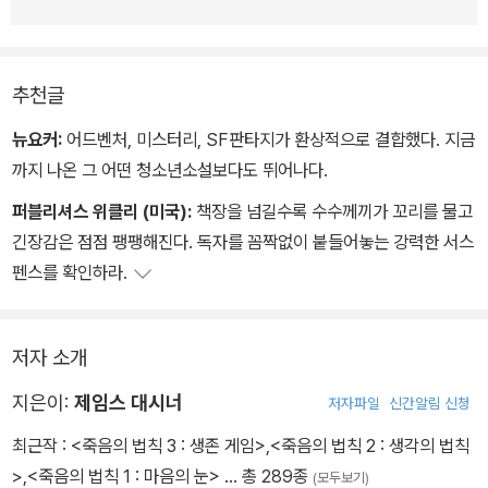
삭제되었던 주인공 토머스의 기억이 돌아오면서 소설은 예상치 못한
결말을 향해 급물살을 탄다. 돌아온 기억이 알려주는 진실은 토머스
가 상상한 것보다 훨씬 위험한 것이었다. 과연 누가 진정한 선이고 악
추천글
이며, 누가 살아남을 수 있을지, 누구도 예상하지 못한 짜릿한 결말이
기다린다.
뉴요커:
어드벤처, 미스터리, SF판타지가 환상적으로 결합했다. 지금
까지 나온 그 어떤 청소년소설보다도 뛰어나다.
퍼블리셔스 위클리 (미국):
책장을 넘길수록 수수께끼가 꼬리를 물고
긴장감은 점점 팽팽해진다. 독자를 꼼짝없이 붙들어놓는 강력한 서스
펜스를 확인하라.
저자 소개
지은이:
제임스 대시너
저자파일
신간알림 신청
최근작 :
<죽음의 법칙 3 : 생존 게임>
,
<죽음의 법칙 2 : 생각의 법칙
>
,
<죽음의 법칙 1 : 마음의 눈>
… 총 289종
(모두보기)