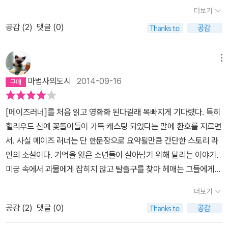
사악의 대적단체오른팔과 갤리를 만나게 된다.그리고 사악 출신의 한
더보기
스 박사를 만나 뇌조종 제거수술을 받는다.그나마 안전했던 덴버시도
공감 (
2
)
댓글 (0)
종점을 지난 광인들로 가득하게 되고 결국 뉴트마저 광인이 되버린
다.오른팔은 면역자들을 사악에게 넘기는 일을 하나이것은 사악에 침
투해 공격하려는 오른팔의 계획이며 토머스일행은 가담하기로 한다.
메뉴
엄청난 대서막의 막을 내리는 이번 편에서도 역시 손에 땀이 나게 한
마법사의도시
2014-09-16
다.끝까지 일어나는 고난과 시련의 상황들이 독자에게까지 긴장하게
만든다.이 작가가 왜 쩌냐면 어디서 끊어야 할지 너무 정확하게 잘 알
[메이즈러너]를 처음 읽고 영화화 된다길래 목빠지게 기다렸다. 특히
기 때문이다.한번 먹으면 멈출 수 없다고 한 프링글스 광고처럼이 책
헐리우드 신예 꽃돌이들이 가득 캐스팅 되었다는 말에 환호를 지르면
을 잡으면 그렇게 될 것이다.또한 책은 끝나가는데 내용은 마무리로
서. 사실 메이즈 러너는 단 한문장으로 요약될만큼 간단한 스토리 라
향한다는 느낌을 전혀 안주는 삼류소설들과 달리각 권마다 흐름을 정
인의 소설이다. 기억을 잃은 소년들이 살아남기 위해 달리는 이야기.
확하게 타고 독자를 이끌어간다.다시한번 읽기를 잘했단 생각이 든
미궁 속에서 괴물에게 잡히지 않고 탈출구를 찾아 헤매는 그들에게
다.
여러 시련이 닥치는 이야기가 이토록 두껍게 쓰여질 수 있을 지 몰랐
더보기
는데 작가가 글을 만들어 내는 힘이란 역시 일반인과는 사뭇 다른 모
공감 (
2
)
댓글 (0)
양이다. 제임스 대시너의 3부작 중 [데스큐어]는 첫번째 이야기가 영
화로 나오는 달에 손에 쥐어졌다. 젊은 세대가 세상을 바꿀 힘이 있음