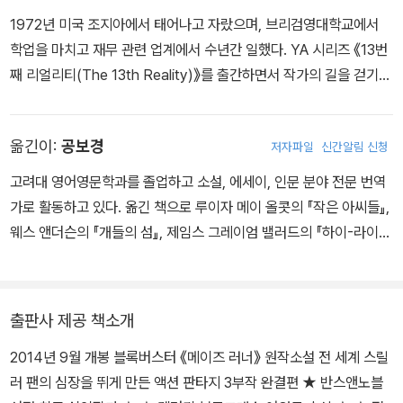
1972년 미국 조지아에서 태어나고 자랐으며, 브리검영대학교에서
학업을 마치고 재무 관련 업계에서 수년간 일했다. YA 시리즈 《13번
째 리얼리티(The 13th Reality)》를 출간하면서 작가의 길을 걷기
시작한 제임스 대시너는 장편소설 《메이즈 러너》를 발표하면서 일약
베스트셀러 작가로 발돋움했다. 뛰어난 상상력과 박진감 넘치는 서스
옮긴이:
공보경
저자파일
신간알림 신청
펜스를 자랑하며 독자들을 사로잡은 《메이즈 러너》는 이후 《스코치
트라이얼》 《데스 큐어》 《킬 오더》 《피버 코드》로 이어지며 발표 즉
고려대 영어영문학과를 졸업하고 소설, 에세이, 인문 분야 전문 번역
시 베스트셀러 1위를 차지하는 밀리언셀러 시리즈로 자리를 굳혔다.
가로 활동하고 있다. 옮긴 책으로 루이자 메이 올콧의 『작은 아씨들』,
웨스 볼 감독이 연출하고 딜런 오브라이언, 카야 스코델라리오, 토머
웨스 앤더슨의 『개들의 섬』, 제임스 그레이엄 밸러드의 『하이-라이
스 생스터, 이기홍이 주연한 영화 <메이즈 러너> 시리즈는 <메이즈
즈』, 토머스 해리스의 『양들의 침묵』, 댄 브라운의 『비밀 속의 비밀』,
러너>, <메이즈러너: 스코치 트라이얼>, <메이즈 러너: 데스 큐어>
제임스 대시너의 『메이즈 러너』 시리즈, 나오미 노빅의 『테메레르』
등이 차례로 개봉되어 전 세계적인 흥행을 기록하기도 했다 현재 로
시리즈 등이 있다.
출판사 제공 책소개
키 마운틴에서 거주하며 집필 활동을 하고 있다.
2014년 9월 개봉 블록버스터 《메이즈 러너》 원작소설 전 세계 스릴
러 팬의 심장을 뛰게 만든 액션 판타지 3부작 완결편 ★ 반스앤노블