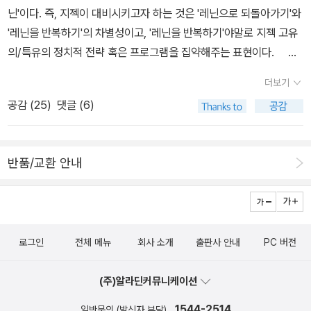
추동해야 한다. 어떤 이들은, 전두환 이후에 노태우가 [그것도 소위
닌'이다. 즉, 지젝이 대비시키고자 하는 것은 '레닌으로 되돌아가기'와
'직선제'로] '권력'을 잡았던 한국의 기이한(?) 전례를 떠올리며, 이집
'레닌을 반복하기'의 차별성이고, '레닌을 반복하기'야말로 지젝 고유
트에서 무바라크 이후에 [오히려 소위 '민중'들 혹은 '우민'들에 의해]
의/특유의 정치적 전략 혹은 프로그램을 집약해주는 표현이다. 비
그를 계승하는 반동적인 정권이 다시 출현하게 될 상황을 걱정한다.
록 작년 여름에 출간된 책이지만, 그리고 때로 부당한 폄하와 비판의
더보기
곧 어떤 정권이 등장할 것인가 하는 문제를 정치적으로 가장 중요한
대상이 되기도 했지만, 나는 <혁명이 다가온다>야말로 지젝을 이해
공감 (
25
)
댓글 (6)
문제로 보는 것이다.▷ '개발도상국'들이여, 그저 '도상'에만 있지 말
하는 데 있어서, 그리고 오늘날의 정치적 상황에서 '혁명'이 갖는 의미
고, 부디 '선진국'이 되거라(될 수만 있다면 어디 한 번), 그렇게 멍청
와 그 가능성을 질문하는 데 있어서 가장 유익한 책이며(왜냐면 분량
히만 있지 말고, 소위 '녹색 성장(Green Growth)'을 해보란말이다,
이 제일 만만하니까!) 특별히 10월 혁명 90주년이 되는 올해 읽어볼
반품/교환 안내
그것도 무럭무럭!3) 하지만 우리가 정작 걱정해야 할 것은 이것이 아
만하다고 생각한다(87년 6월을 기념하는 일은 한 30년쯤 뒤로 미뤄
니다. 오히려 우리가 가장 근본적으로 걱정하고 또 사유해야 할 것은,
두면 안될까?). 가라타니 고진의 <세계공화국으로>(도서출판b, 20
이집트 시민혁명 이후 권력의 형태가 다시금 환원적으로 '최종적 권
07)를 좀 훑어보면서 올 여름에 이 두권의 책을 정리해두는 것도 괜
력자'라는 개념 틀만을 고집스럽게 추구하게 되는 정치-환원주의의
찮겠다는 생각이 들었다(거기에 밀린 숙제를 보태자면 <까다로운 주
현상일 것이다. 이집트 시민혁명이 세계시민들에게 열어젖히고 있는
로그인
전체 메뉴
회사 소개
출판사 안내
PC 버전
체>(도서출판b, 2005)와 <트랜스크리틱>(한길사, 2005)를 마저
것은 바로 이러한 환원주의로부터 벗어나 정치를 새롭게 사유하고 구
읽어야겠다). 그것이 몇 차례 관련 페이퍼를 쓴 적이 있음에도 불구하
성할 수 있는 가능성의 지점이다. 이집트 시민혁명의 '이후'를 생각할
(주)알라딘커뮤니케이션
고 다시금 이 책을 손에 든 한 가지 이유이다. 또 다른 이유 하나는 이
때 우리는 우리 자신이 이러한 사유의 실험대 위에 있음을 잊지 말아
책이 생각만큼 널리, 그리고 제대로 읽히지 않는다는 점. 그리고 그 이
1544-2514
일반문의 (발신자 부담)