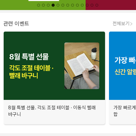
관련 이벤트
전체보기
8월 특별 선물. 각도 조절 테이블 · 이동식 빨래
가장 빠르게
바구니
합