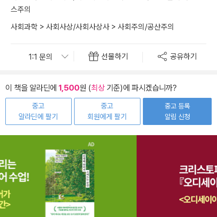
스주의
사회과학
>
사회사상/사회사상사
>
사회주의/공산주의
선물하기
공유하기
이 책을 알라딘에
1,500
원 (
최상
기준)에 파시겠습니까?
중고
중고
중고 등록
알라딘에 팔기
회원에게 팔기
알림 신청