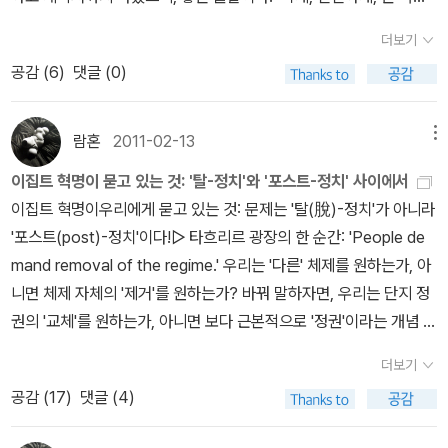
급투쟁의 양상, 혁명의 역학, 혁명이 진행되는 동안 서로 다르면서도
을 내지 않고 편안한, 그리고 이웃에 도움이 되는 삶을 위한 정도의 성
전형적인 양상을 드러내는 인물들의 모습 등을 자세히 서술했다. 여
더보기
장과 벌어들임이면 족하지 않을까? 무엇보다 좋아하는 책을 부담없
기에 더해 여성해방, 연속혁명론, 인민전선, 이중권력, 극우 쿠데타와
공감 (
6
)
댓글 (0)
이 읽을 수 있게 되는 정도의 경제능력이라면...(이러면서도 요즘의
파시즘, 공동전선, 혁명의 조건과 혁명정당의 역할, 민족 문제 등 혁명
불확실한 경기와 IMF를 겪은 세대답게 온갖 욕심과 은퇴후의 삶에
을 둘러싼 수많은 문제들을 담아냈다. 또한 노동계급이 스스로 자신
대한 생각으로 가득차있다능...) 틈틈히 하고 있는 책읽기. 다시 읽고
람혼
2011-02-13
메뉴
의 운명을 개척하는 과정을 역동적으로 그리며, 일개 농민, 병사, 노동
있는 책들과 함께 전한다. 스토리에 대한 몰입도가 높은 편이다. 톨
자 한 사람, 한 사람의 목소리를 생생하게 담아냈다.'아이작 도이처의
이집트 혁명이 묻고 있는 것: '탈-정치'와 '포스트-정치' 사이에서
케인급의 고전은 아니지만 12권이 넘는 (각 한 권마다 엄청난 페이지
3부작 평전 <트로츠키>(시대의창, 2017)는 올 2월에 이미 재출간됐
이집트 혁명이우리에게 묻고 있는 것: 문제는 '탈(脫)-정치'가 아니라
수를 자랑한다) 방대한 세계관에 걸맞는 재미를 느끼고 있다. 중반정
었다. <러시아혁명사>까지 다시 나오니 구색은 맞춰진 듯싶다. 도이
'포스트(post)-정치'이다!▷ 타흐리르 광장의 한 순간: 'People de
도에 내가 싫어하는 scene - 난 동물이 죽는 장면을 매우 싫어한다 -
처의 전기와 함께 분량으론 쌍벽을 이루는 로버트 서비스의 <트로츠
mand removal of the regime.' 우리는 '다른' 체제를 원하는가, 아
이 나와서 잠시 진도를 멈추고 있는 책. 그러나 한 작가가 평생의 필
키>(교양인, 2014)도 같이 참고할 수 있다. 더불어 일부 품절된 트로
니면 체제 자체의 '제거'를 원하는가? 바꿔 말하자면, 우리는 단지 정
력을 기울여 창조해 낸 세계, 어쩌면 다른 차원에서 창조되어 존재하
츠키의 자서전 <나의 생애>(범우사)도 다시 나오면 좋겠다.<러시아
권의 '교체'를 원하는가, 아니면 보다 근본적으로 '정권'이라는 개념 자
고 있을 수도 있는, 그래서 우리가 살며시 엿보고 있는, 그런 세계를
혁명사>와 같이 읽을 책은 <배반당한 혁명>(갈무리, 1995)과 <연
체의 교체를 원하는가? 아마도 우리는, 이집트의 인민들 앞에서, 그
모두 섭렵하려면 부지런하게 조금씩이라도 전진해야 한다. 기왕에
더보기
속혁명>(책갈피, 2003) 등이다. 레볼루션 시리즈의 <트로츠키: 테
들과 함께, 가장 먼저 이 질문에 답해야 할 것이다. 1) E(verybody)
말이 나온김에 내일부터 다시 잡아야겠다. 사무실로 들고와서 일하
공감 (
17
)
댓글 (4)
러리즘과 공산주의>(프레시안북, 2009)도 요긴한 책인데, 절판된
G(reets) Y(our) P(eople's) T(riumph)! 이것은 이집트 시민혁명
다가 머리를 식히는데 좋겠다. 워낙 자주 인용되는, 책을 좀 읽은
지 오래되었다(아까운 시리즈다). <러시아혁명사>는 영어판도 올초
의승리를 축하하는, 이집트 인민들을 위한 나만의 메시지이다. 하지
사람이라면 한번 정도는 보았을 법한, 나아가서 하도 많은 독서후기