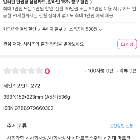
알라딘 만권당 삼성카드, 알라딘 15% 청구 할인
최대 1만원 또는 2만원 할인(전월 30만원 또는 60만원 이용 시) / 카드 발
급월 +1개월까지는 전월 실적이 없어도 최대 1만원 혜택 제공
카드/간편결제 할인
무이자 할부
소득공제 530원
관심 저자, 시리즈의 출간 알림을 받아보세요
신청
0
100자평 0편
리뷰 0편
세일즈포인트
272
383쪽
152*223mm (A5신)
536g
ISBN 9788979660302
주제분류
신간알림 신청
사회과학
>
사회사상/사회사상사
>
마르크스주의
>
현대 마르크