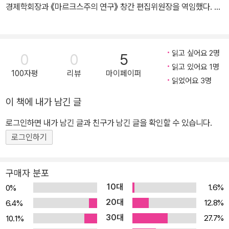
경제학회장과 《마르크스주의 연구》 창간 편집위원장을 역임했다. 저
927년에는 출당되었다. 1929년에는 터키로 추방되었지만 거기에서
서로 『마르크스와 한국 경제』 『마르크스와 트로츠키』 『마르크스와
『러시아 혁명사』를 집필하였다. 이후에 프랑스, 노르웨이 등지에서
세계경제』 『21세기 마르크스 경제학』 등이 있으며, 주요 공저로는 M
망명생활을 했으며 마지막 망명지인 멕시코에서 1940년 8월에 스딸
arxist Perspectives on South Korea in the Global Econom
읽고 싶어요 2명
린이 보낸 암살자에 의해 살해되었다.
0
0
5
y, Varieties of Alternative Economic Systems, 『세계화와 자
읽고 있어요 1명
100자평
리뷰
마이페이퍼
본축적 체제의 모순』 『대안세계화운동 이념의 국제비교』 등이 있고,
읽었어요 3명
역서로는 『마르크스의 자본론의 형성 2』 『소련은 과연 사회주의였는
이 책에 내가 남긴 글
가?』 『칼 맑스의 혁명적 사상』 『반자본주의 선언』 『한 권으로 읽는
마르크스와 자본론』 『제로에서 시작하는 자본론』 『국가에 대항하는
로그인하면 내가 남긴 글과 친구가 남긴 글을 확인할 수 있습니다.
마르크스』 『마르크스 자본론 제3권』 등이 있다.
로그인하기
구매자 분포
10대
1.6%
0%
20대
12.8%
6.4%
30대
27.7%
10.1%