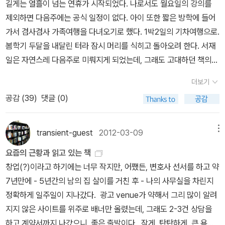
길게는 열흘이 넘는 연휴가 시작되었다. 나로서도 월요일의 강의를
제외하면 다음주에는 공식 일정이 없다. 아이 또한 짧은 방학에 들어
가서 겸사겸사 가족여행을 다녀오기로 했다. 1박2일의 기차여행으로.
봄학기 두달을 내달린 터라 잠시 머리를 식히고 돌아오려 한다. 서재
일은 자연스레 다음주로 미뤄지게 되었는데, 그래도 고대하던 책의
출간 소식은 적어놓는다(몇 권 되기에 틈틈이 다룰 참이다). 일단 트
더보기
로츠키의 <러시아혁명사>(아고라, 2017). 이미 2003-2004년에
공감 (
39
)
댓글 (0)
풀무질에서 한 차례 출간되었었는데(최초 출간은 2001년이었다), 당
연하게도 절판된 지 오래되었다. 나도 다시 찾기 어려운 책이어서 러
시아혁명 100주년을 맞아 다시 출간되겠거니 하고 기다리던 참이다.
transient-guest
2012-03-09
메뉴
예상보다 일찍 나와 반갑다. 세 권으로 나왔던 책이 합본 형태로 나와
요즘의 근황과 읽고 있는 책
서 분량이 1040쪽에 이른다. 번역은 볼셰비키그룹이 맡았는데, 앞서
창업(?)이라고 하기에는 너무 작지만, 어쨌든, 변호사 선서를 하고 약
<제국주의와 전쟁>(아고라, 2016)과 <사회주의는 실패했는가>(아
7년만에 - 5년간의 남의 집 살이를 거친 후 - 나의 사무실을 차린지
고라, 2015)를 옮긴 바 있다. '트로츠키는 <러시아 혁명사>를 세 권
정확하게 일주일이 지나갔다. 광고 venue가 약해서 그리 많이 알려
으로 집필했는데, 이번에 번역 출간된 이 책은 독자들의 편의를 위해
지지 않은 사이트를 위주로 배너만 올렸는데, 그래도 2-3건 상담을
한 권으로 편집된 것이다. 이 방대한 책에서 트로츠키는 혁명 시기 계
하고 계약서까지 나갔으니, 좋은 출발이다. 작게, 탄탄하게, 큰 욕심