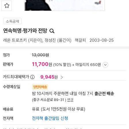
소득공제
연속혁명·평가와 전망
레온 트로츠키
(지은이),
정성진
(옮긴이)
책갈피
2003-08-25
정가
13,000원
11,700
판매가
원
(10% 할인) +
마일리지 650원
9,945
카드최대혜택가
원
수령예상일
양탄자배송
밤 10시까지 주문하면 내일 아침 7시
출근전 배송
(중구 서소문로 89-31 )
변경
배송료
유료 (도서 1만5천원 이상 무료)
전자책
전자책 출간알림 신청