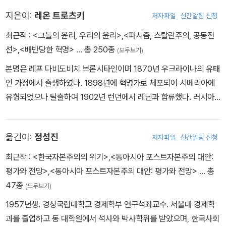
지은이:
레온 트로츠키
저자파일
신간알림 신청
최근작 :
<그들의 윤리, 우리의 윤리>
,
<파시즘, 스탈린주의, 공동전
선>
,
<배반당한 혁명>
… 총 250종
(모두보기)
본명은 레프 다비도비치 브론시타인이며 1870년 우크라이나의 유태
인 가정에서 출생하였다. 1898년에 혁명가로 체포되어 시베리아에
유형되었으나 탈출하여 1902년 런던에서 레닌과 합류했다. 러시아
사회민주당의 분열과정에서 그는 볼셰비키와 멘셰비키의 주장을 화
해시키기 위해 이 양측에서 독립적인 입장을 취했다. 1905년에 러시
옮긴이:
정성진
저자파일
신간알림 신청
아로 돌아와 수도에 있는 제1소비에트의 지도자가 되었다. 그는 두 번
째 시베리아 유형에 처해졌고 또다시 탈출하였다. 1917년 2월 혁명
최근작 :
<한국자본주의의 위기>
,
<동아시아 포스트자본주의 대안:
이 발발하였을 때 뉴욕에 있었으나 5월에는 페뜨로그라드로 돌아왔
평가와 전망>
,
<동아시아 포스트자본주의 대안: 평가와 전망>
… 총
고 10월에는 페뜨로그라드 소비에트 의장이 되었다. 그는 외무인민
47종
(모두보기)
위원이 되었고 탁월한 논쟁술로 브레스트-리토프스크 협약의 조인을
1957년생. 경상국립대학교 경제학부 연구석좌교수. 서울대 경제학
지연시켰다. 내전이 시작되었을 때 그는 전쟁위원으로 임명되어 적군
과를 졸업하고 동 대학원에서 석사와 박사학위를 받았으며, 한국사회
(赤軍)을 창설하였다. 레닌 사후 스딸린에 의해 직책에서 쫓겨났고 1