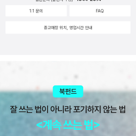
야 한다. 이집트 시민혁명이 어떤 '역사성'을 갖고 있다고 한다면, 그
면에서 분량만큼 만만치는 않은 책임에도 불구하고 너무 쉽게 읽히고
1:1 문의
FAQ
것은 과거 유럽사회나 아시아의 소위 '개발도상국' 일부가 겪었던 시
너무 쉽게 평가되고 너무 쉽게 제쳐놓여진다는 점(그래서 그들은 전
민혁명의 뒤늦은 '반복'에 있는 것이 아니라, 이렇듯 앞으로 새롭게 전
진하고 있는가?). 지젝은 비의적인 저자가 아니기에 대단한 수수께끼
중고매장 위치, 영업시간 안내
개되고 사유되며 실험되어야 할 '정치'의 장소와 향방에 있을 것이다.
나 퍼즐, 음모 등을 숨겨놓지 않는다. 때문에 그의 책들은 굳이 해석을
이 가장 미묘하면서도 절실한 문제의 지점을 놓쳐서는 안 된다. 이집
필요로 하지 않는다. 그냥 읽으면 된다. 물론 우리에게 주어진 여건상
트는 서구 중심의 민주주의 개념과 헤겔주의적 정치-역사의식의 개
으로는 그냥 읽어나가는 게 대놓고 수월하지만은 않다(수월하게 읽히
념 아래에서 소위 '선진국'과 '개발도상국'에 마치 당연히 통과해야 할
는 가라타니와 비교해서도 그렇다). 번역이 낳는 예기치 않은 장애들
역사적 경험처럼 부과되었던 어떤 과정, 곧 '마땅히 가야 할' 어떤 것
을 고려해야 하는 것이다(지젝에 대한 오해의 일부는 그러한 장애에
으로 상정된 '정치의 정도(正道)' 같은 길을 걷고 있는 것이결코 아니
기인한다). 그래서 필요한 것은 '읽어 넘어가기', 혹은 '넘어/너머 읽
다. 이집트는그들자신의 혁명자체가 지니고 있는어떤 독특성(singul
기'이다. 일단은 '결론'부터 넘어가보자는 생각이 들었다(덕분에 시오
arité)이라는 문제를통해서우리에게 새로운 정치의 길을 열며 동시에
랑에 관한 페이퍼가 당분간 미뤄지게 됐다). 혹 몇 분의 독자가 이 책
그 가능성을 되묻고 있는 것이다.▷ 아마도 레닌을 바라보고 있을, 트
을 좀더 재미있게, 수월하게 읽을 수 있다면 다행이겠다. 국역본 외에
로츠키의 모습: 영구 혁명(permanent revolution)은 여전히 가능
내가 참조한 건 영어본(2002)과 러시아어본(2003)이다. 이전에 적
한가? 하지만 동시에, 그것이 '여전히' 가능하지 않은 것이라면, 우리
었지만 국역본은 독어본(2002)을 옮긴 것이며, 이 독어본은 러시아
가 그것을계속하여 '영구' 혁명이라고 부를 이유는 전혀 없지 않은가?
본과 일치한다. 하지만 영어본과는 일치하지 않는다. 영어본은 레닌
4) 우리는 어쩌면, 저 이집트 인민들이 열어놓은,'영구 혁명이 가능한
의 1917년 문건 선집에 지젝인 붙인 후기로 구성돼 있고, 이 후기의