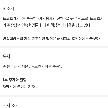
책소개
트로츠키의 <연속혁명>과 <평가와 전망>을 묶은 책으로, 트로츠키
가 주장했던 연속혁명론에 대한 핵심적인 내용을 담고 있다.
연속혁명론의 가장 기초적인 핵심은 러시아의 후진성에도 불구하고
러시아 노동 계급은 지속적이고 안정적인 부르주아 민주주의 시기를
통과하지 않고도 서구 노동 계급보다 먼저 권력을 장악할 수 있고 또
목차
그렇게 하려고 한다는 사상이라 할 수 있다. 트로츠키의 사상을 이해
하고 올바르게 평가하는 데 도움된다.
존 몰리뉴의 서문 : 트로츠키의 연속혁명
1부 평가와 전망
재발간에 붙이는 저자 서문
저자 소개