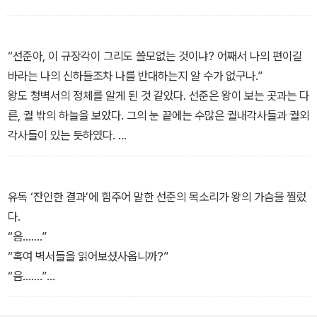
윤희의 정체를 안 좌의정 대감의 진노는 윤희의 앞날에 짙은 먹구름
문으로 쓰인 한 구절을 번역하여 읽었다.
을 드리운다. 급기야 선준과 윤희의 혼사마저 중단되는데…
“‘애석하도다. 백성의 곤궁함이 중한데, 자질구레한 논쟁이 앞서면 어
찌하느냐. 마땅히 구휼을 먼저 살피도록 하라.’ 넌 정말 고약한 신하로
“선준아, 이 규장각이 그리도 쓸모없는 것이냐? 어째서 나의 편이길
다. 내가 언제 이런 말을 했느냐?”
바라는 나의 신하들조차 나를 반대하는지 알 수가 없구나.”
정색을 하고 묻는 왕 앞에서 윤희는 당황하지 않을 수 없었다.
왕도 청벽서의 정체를 알게 된 것 같았다. 선준은 왕이 보는 곳과는 다
“네? 아, 저, 그럴 리가…….”
른, 궐 밖의 하늘을 보았다. 그의 눈 끝에는 수많은 궐내각사들과 궐외
“이 당시 나는 ‘그 따위로 일을 처리해놓고 목구멍에 밥이 넘어가더
각사들이 있는 듯하였다.
냐! 백성들이 지금 다 죽어가는 판국에 모여 앉아 입만 나불거리고 있
“아뢰옵기 송구하오나, 헌 것은 새 것을 경계하고, 새 것은 헌 것을 배
다니! 당장 녹봉 챙겨가는 값은 해라.’ 이렇게 말하였도다.”
척하는 것은 변화가 정한 이치이옵니다.”
안절부절 못하고 왕을 힐끔 쳐다본 그녀는 입 꼬리에 잡힌 미소를 보
왕이 돌아서 선준의 옆얼굴을 보았다. 그는 무너짐 없이, 심지어 웃음
유독 ‘잔인한 결과’에 힘주어 말한 선준의 목소리가 왕의 가슴을 찔렀
고 겨우 농담임을 알아차렸다. 그래서 윤희도 장단을 맞춰 농담처럼
까지 머금은 채로 왕의 눈을 똑바로 보았다.
다.
말을 하였다.
“다른 관청이 경계하지 않고 불만을 가지지 않는 규장각이라면 지금
“음…….”
“아뢰옵기 송구하오나, 그보다는 조금 더 심하셨사옵니다.”
이라도 없어지는 것이 낫지 않겠사옵니까? 소신 또한 다른 관청으로
“혹여 벽서들을 읽어보셨사옵니까?”
왕에게서 웃음이 터졌다.
옮겨지면 규장각을 향한 경계를 늦추지 아니 할 것이옵니다.”
“음…….”
“하하하! 그렇게 심하지는 않았다. 이런, 여기 또 있구나. ‘너희들이
찰나의 순간동안 선준이 보았던 방향으로 움직였다가 돌아온 왕의 눈
“우선 시급하게 소단백전을 말려야 모든 벽서들을 살릴 수 있었기에,
아직 나보다 배움이 부족한 탓이니 나의 말을 따르도록 하라.’ 이때 난
동자가 심하게 흔들렸다.
소신들이 무례한 일을 벌일 수밖에 없었사옵니다. 허나 한 가지는 알