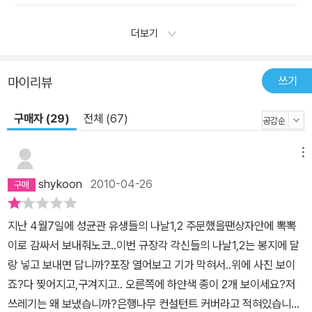
더보기
쓰기
마이리뷰
구매자 (29)
전체 (67)
메뉴
shykoon
2010-04-26
지난 4월7일에 성균관 유생들의 나날1,2 주문했을땐상자안에 뽁뽁
이로 감싸서 보내줘노코..이번 규장각 각신들의 나날1,2는 봉지에 달
랑 넣고 보내면 답니까?포장 열어보고 기가 막혀서..위에 사진 보이
죠?다 찢어지고,구겨지고.. 오른쪽에 하얀색 종이 2개 보이세요?저
쓰레기는 왜 보냈습니까?은행나무 컨설턴트 커버라고 적혀있습니다.