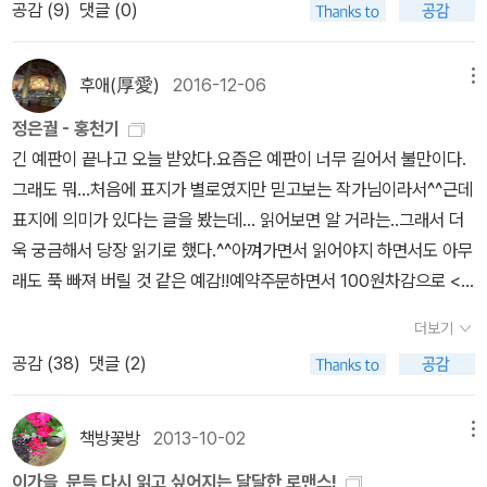
공감 (
9
)
댓글 (0)
2009년/홍천기-2016년} 드라마로도 나온지 꽤 됬는데 아무래도 작
가가 직장이다보니 더 이상 작품이 나오지 않는것 같네요. 첫 소설이
2005년에 나왔고 지금이 2019년 말이니 아마도 직장에서 중간 관
후애(厚愛)
2016-12-06
메뉴
리자 이상으로 승진하셨는지 책 쓸 시간이 없나 봅니다^^;;;아마튼 넘
정은궐 - 홍천기
부럽습니당^^by caspi
긴 예판이 끝나고 오늘 받았다.요즘은 예판이 너무 길어서 불만이다.
그래도 뭐...처음에 표지가 별로였지만 믿고보는 작가님이라서^^근데
표지에 의미가 있다는 글을 봤는데... 읽어보면 알 거라는..그래서 더
욱 궁금해서 당장 읽기로 했다.^^아껴가면서 읽어야지 하면서도 아무
래도 푹 빠져 버릴 것 같은 예감!!예약주문하면서 100원차감으로 <
홍천기>마그넷도 건졌다.그리고 내가 갖고 있는 작가님 책들을 나란
더보기
히 찍어서 올려본다.^^<홍천기>책이랑 마그넷표지를 보니 꼭 토끼
공감 (
38
)
댓글 (2)
얼굴같아.^^;;나만 그렇게 보이는건가???홍천기랑 나란히 찍은 해를
품은 달, 성균관, 규장각 책들~소장하면서 여러번 즐독 한 것 같다.봐
도 봐도 질리지 않는 책들~ 정은궐 장편소설. <홍천기>는 주인공의
책방꽃방
2013-10-02
메뉴
이름이자 '붉은 하늘의 기밀(紅天機)'이라는 뜻을 담고 있다. 조선
이가을, 문득 다시 읽고 싶어지는 달달한 로맨스!