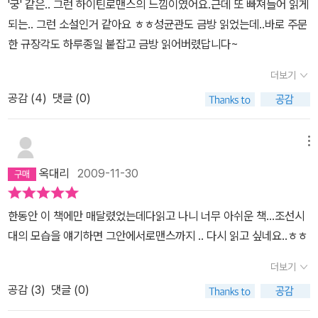
'궁' 같은.. 그런 하이틴로맨스의 느낌이였어요.근데 또 빠져들어 읽게
제법 당당하고 우아한 양반댁 규수로 보인다. 자신의 궁핍한 처지를
좋은 글씨가 채점자로하여금 약간이라도 호의적인 점수를 부여하게
내지를 것이고, 가랑 선준은 늙어서도 그 기품은 여전할 것이고, 대물
되는.. 그런 소설인거 같아요 ㅎㅎ성균관도 금방 읽었는데..바로 주문
내세워 중매를 거절하는 윤희에게 그녀의 답이 현명하다.'사람이 궁핍
하지는 않을까...반대로 내용은 좋을 지 모르나 성의가 없어보인다든
윤희는그런 그들을 보며 미소 짓고 있을 것이니......괜찮다! 이 정도
한 규장각도 하루종일 붙잡고 금방 읽어버렸답니다~
한 것보다는 처지가 궁핍한 것이 더 낫지 않겠습니까?' -253쪽임금
지 악필인지라 글의 내용을 알아보기 힘들정도라면 좋은 점수를 따내
면!나 조금 더 행복할 수 있을 거 같다!이쯤에서 그들을 떠나보내는 임
의 모험도 즐거웠다. 신참례 때 궐을 내질러 가야 하는 4인방을 위해
는 것이 쉽 않을지도 모르는 일이다..선준의그 엄격하고 간깐하기로
더보기
금의 말을 잠깐 빌려보겠다.아니, 임금과 같은 마음이리라.'향안랑 4
직접 버선발로 길안내도 하고 담을 넘어야 하는 재신에게 어깨도 빌
소문난 아버지의 마음을 서서히 무너뜨리고 결국자신의 편으로 이끌
인방! 너희들이 보고 싶을 것이다.'
공감 (
4
)
댓글 (0)
려준다. 그러나 그런 그도 윤희를 보는 속내가 곱지 않다. 여인을 믿지
어 준 결정적인 계기도 김윤식의 필체였다. 왕도 사랑하지 않을 수없
못하는 본심이 안타깝지만, 그것이 주인공 윤희를 향한 것이라고 생
는 글씨체를 가진 김윤식...그러므로 고얀지고~..김윤식...글씨가 그
각하니 안타깝다. 결국엔 왕조차도 그녀의 진가를 인정하고 말리라는
메뉴
사람의 마음을 담았다고 한다면 과장된 표현일지는 모르지만 그사람
것을 의심치는 않지만...4인방의 캐릭터들도 여전히 뚜렷했다. 똥냄
의 성격을 분명히 일부 가지고 있는 것은 분명한 듯하다. 어느 책은 조
옥대리
2009-11-30
새 나는 거름더미 곁에서 백성을 생각하며 묵묵히 밥을 먹자고 얘기
선의 글씨들을 분석한 자료를 바탕으로출간 되었다고 한다. 올곧고
하는 선준의 마음가짐도 좋고, 아무리 긴박한 상황이라도 제가 대신
정의로웠던 선조들의 글씨...나라를 팔아 넘긴자들이 남긴 글씨...등등
한동안 이 책에만 매달렸었는데다읽고 나니 너무 아쉬운 책...조선시
위험해지겠다고는 결코 말하지 않는 구용하의 캐릭터도 한결같아서
을 면밀히 분석하여글씨의 주인들을 상대로 성격과 심리등을 분석했
대의 모습을 얘기하면 그안에서로맨스까지 .. 다시 읽고 싶네요..ㅎㅎ
좋다. 약삭빠른 인물이지만 그 빠르게 돌아가는 머리를 제때에 활용
다는 것이다.김윤식의 글씨는 아마도 글씨를 보는 사람을 감동시켰나
할 줄 아는 것도 반갑다. 모두가 자신의 성격을 잘 살려서 매력을 두배
더보기
보다. 그러지 않고서야 그토록 완고하며 체통과 가문을 중시하던 노
로 발산시키고 있다.직접적으로 내세우진 않았지만 은연중 문체반정
론의 수장격이던 가랑의 아버지가 정적이었던 남인의 여식을 며느리
공감 (
3
)
댓글 (0)
과 호락논쟁까지도 등장했다. 작가의 이야기 얽고 엮는 솜씨가 보통
로 받아들이기로 한 것을 보면 말이다.'성균관 각신들의 나날'에서는