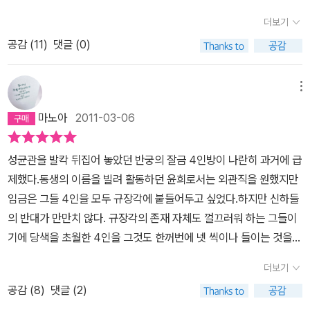
포장할때 쓰셨나보죠?알라딘.. 당일배송, 무료배송 모토 내세워서 하
더보기
는건 좋은데지금 이 상황은 안하느니만 못하네요.상자와 비닐봉투에
공감 (
11
)
댓글 (0)
배송하는 차이가 뭔지.쓰레기 왜넣었는지.4월7일 배송과는 왜 다른
지..다 설명하시고 사과하세요.
메뉴
마노아
2011-03-06
성균관을 발칵 뒤집어 놓았던 반궁의 잘금 4인방이 나란히 과거에 급
제했다.동생의 이름을 빌려 활동하던 윤희로서는 외관직을 원했지만
임금은 그들 4인을 모두 규장각에 붙들어두고 싶었다.하지만 신하들
의 반대가 만만치 않다. 규장각의 존재 자체도 껄끄러워 하는 그들이
기에 당색을 초월한 4인을 그것도 한꺼번에 넷 씩이나 들이는 것을
찬성할 리가 없다. 반대가 만만치 않을 것을 아는 임금이선수를 친다.
더보기
그들이 통과할 수 없을 만큼 어려운 신참례를 열라는 것이다. 말인즉
공감 (
8
)
댓글 (2)
슨, 무시무시한 신참례를 통과한다면 두말 않고 받아들이라는 얘기