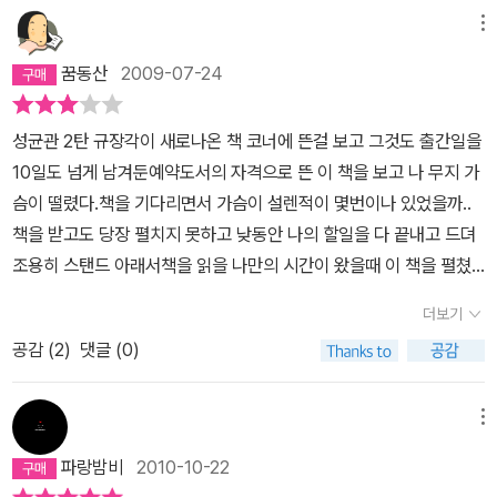
이 아니다. 이야깃거리가 많은 시대 배경이지만 주인공들로 인해 그
주인공인 4인방들의 각신으로서의 파란 만장한 생활을 중심으로 그
메뉴
시대가 더 빛나 보인다.자, 다음 편에서는 홍벽서를 까무러치게 만든
리고 있다. 하지만 김윤식의 필체는 매우 중요한 소설의 진행 라인이
청벽서의 활약을 좀 더 지켜봐야겠다. 어떤 인물일지 몹시 궁금하다.
꿈동산
2009-07-24
자 소설의 갈등을 서서히반전시켜 나가는 핵심적인 소재이다.이 책을
소문으로는 청나라 사신 이야기를 쓰고 있다던데 정말인지 모르겠다.
읽는 대다수의 독자들 중에는 학생의 신분으로 있는 경우가 많다는
이번 이야기에서 청 사신이 4인방에게 몹시 호감을 가져버렸으니 청
성균관 2탄 규장각이 새로나온 책 코너에 뜬걸 보고 그것도 출간일을
이야기를 들었다. 드라마가 나오기도 전에 이미 이 소설을 읽지 않은
나라 사신으로 간다고 해도 이야기에 전혀 무리가 없겠다. 이래저래
10일도 넘게 남겨둔예약도서의 자격으로 뜬 이 책을 보고 나 무지 가
중학생이 거의 없다는 아이들의 말을 들은 적이 있다. 이 소설을 읽는
기대가 크다.
슴이 떨렸다.책을 기다리면서 가슴이 설렌적이 몇번이나 있었을까..
중학생들에게 김윤식이 선준 아버지의 마음을 들려놓는 결정적인 모
책을 받고도 당장 펼치지 못하고 낮동안 나의 할일을 다 끝내고 드뎌
티브라는 점을 강조해주고 싶다. 글씨를 잘 쓰라는 말은 아니다. 비록
조용히 스탠드 아래서책을 읽을 나만의 시간이 왔을때 이 책을 펼쳤
잘쓰는 글씨는 아닐지라도스스로 쓸 수있는 자신의 글씨에 정성을 담
다.처음에는 참 재미있었다.윤식과 선준 커플땜에 마음이 아프기도
고 마음을 담는다면 그 마음은 나의 글을 읽는 독자에게 분명히 전달
더보기
했고,재신과 용하가 나올때는 12시가 넘은 시간임에도 낄낄거리며 웃
될 것이라는 점을 조언하고 싶을 뿐이다.드라마에서도 김윤식의 글씨
공감 (
2
)
댓글 (0)
었다.근데..이 놈 봐라..1권이 끝나고 2권으로 넘어갈수록 이 놈의 정
를 자주 보여주었으면 하는 바램이지만 아직 그런 기미가 보이지 않
체가 불투명하다.정조임금의 규장각에 대한 사랑, 젊은 인재를 아끼
는다. 김윤식의 글씨를 부각시키는 장면이 나와주었으면 하는 바램은
는 모습.또 이 4인방들의 좌충우돌 생활 에피소드들이 참 재미있으
드라마를 보는 학생들에게 글씨를 잘 쓰라고 백마디 하는 것 보다 휄
메뉴
나...이것봐라..이건 로맨스 소설임에도 불구하고, 로맨스가 별로 없
씬 더 효과적이라고 보기 때문이다. 제발 그래주기를...마음은 말로전
파랑밤비
2010-10-22
다. 헉!!!마치 소고기맛을 내주지만 소고기가 코딱지 만큼 들어있는 다
하는 방법도 있겠지만 진지하고도 정성이 담긴 글씨야 말로 말보다