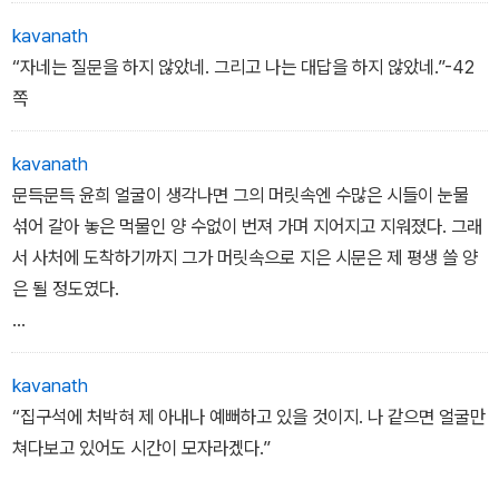
“...혼잣말이라 하더라도 입에 담는 순간 다른 귀가 듣기 마련이지. 때
문에 그 내용이 긴요하면 긴요할수록 자신의 귀에게조차 입을 다물어
kavanath
야 하네.”
“자네는 질문을 하지 않았네. 그리고 나는 대답을 하지 않았네.”-42
쪽
재신은 뜻을 묻지도 않고 그다음 말을 기다렸다.
kavanath
“대물은 나의 소중한 벗일세. 그 외에 중요한 것은 아무것도 없다네.
문득문득 윤희 얼굴이 생각나면 그의 머릿속엔 수많은 시들이 눈물
비밀을 숨기는 것이 벗의 도리라고 한다면 그것을 모르는 척해 주는
섞어 갈아 놓은 먹물인 양 수없이 번져 가며 지어지고 지워졌다. 그래
것 또한 벗의 도리가 아니겠는가.”
서 사처에 도착하기까지 그가 머릿속으로 지은 시문은 제 평생 쓸 양
-42쪽
은 될 정도였다.
“쳇! 글자로 남겼으면 시책 서너 권은 충분히 묶을 수 있었는데.”
-105쪽
kavanath
“집구석에 처박혀 제 아내나 예뻐하고 있을 것이지. 나 같으면 얼굴만
쳐다보고 있어도 시간이 모자라겠다.”