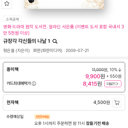
소득공제
영화·드라마 원작 도서전. 알라딘 사은품 (이벤트 도서 포함 국내서 3
만 5천원 이상)
규장각 각신들의 나날 1
정은궐
(지은이)
파란(파란미디어)
2009-07-21
종이책
11,000
원,
10%
9,900
원
+ 550원
8,415
원
카드최대혜택가
더보기
전자책
4,500
원
수령예상일
양탄자배송
오후 1시까지 주문하면 밤 11시
잠들기전 배송