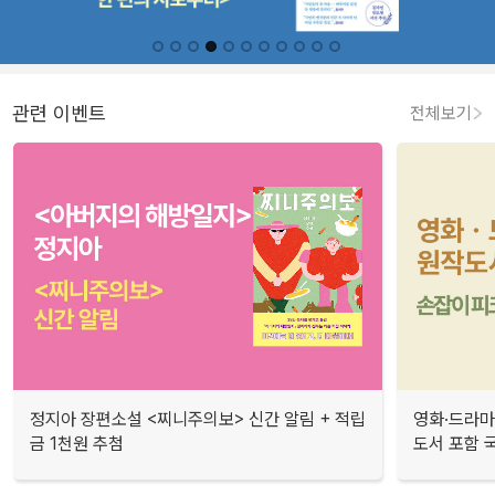
관련 이벤트
전체보기
정지아 장편소설 <찌니주의보> 신간 알림 + 적립
영화·드라마
금 1천원 추첨
도서 포함 국