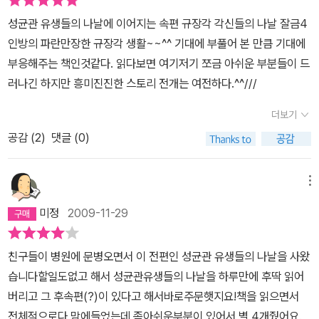
시다 같다.억울해라..이 책이 허접하다는 뜻은 절대 아니다.하지만 난
백배는 더 진지하게 다가가 상대방을 감동시킬 수 있다고 말하면서
성균관 유생들의 나날에 이어지는 속편 규장각 각신들의 나날 잘금4
로설 매니아로서 이 책을 기다렸고,나름대로 아직 진행되고 있는 선
말이다...
인방의 파란만장한 규장각 생활~~^^ 기대에 부풀어 본 만큼 기대에
준과 윤식의 사랑을 보고 싶었으며,성균관때의 그 가슴 떨리고 안타
부응해주는 책인것같다. 읽다보면 여기저기 쪼금 아쉬운 부분들이 드
까운 그들의 사랑이 더 활활 타오르는 모습을 규장각에서기다렸었다.
러나긴 하지만 흥미진진한 스토리 전개는 여전하다.^^///
근데..그들의 로맨스가 별로 없다.2% 부족한게 아니라 2%밖에 없다.
흑흑..정은궐님 너무 하십니다.!!30년 가까이 로설을 보면서 요즘 쏟
더보기
아지는 로설들에는<섹스는 있지만 사랑은 없다>는 로망띠끄에올라
공감 (
2
)
댓글 (0)
온 누군가의 리뷰에 완전 공감한다.읽으면서 설레고, 어쩔땐 손끝이
짜릿짜릿한 그런 사랑이 요즘 로설에선 찾아보기 힘들다.좀 더 구체
메뉴
적이고 영상으로 보여지는 듯한 정사씬만이 가득가득한 책들이 넘치
고 넘친다.그래서 성균관 2탄을 더 기다렸었나 보다.성균관 속에는
미정
2009-11-29
젊음도 그들의 정신도 학문도 열정도 있었고, 무엇보다도 그 안엔 나
이40을 바라보는 메말라가는 내 마음도 설레게한 <사랑>도 있었기
친구들이 병원에 문병오면서 이 전편인 성균관 유생들의 나날을 사왔
때문이다.그래서....난 규장각이 넘 아쉽다.좀 더 윤희와 선준 커플에
습니다할일도없고 해서 성균관유생들의 나날을 하루만에 후딱 읽어
게, 또 여러 알콩달콩한 그들의 에피소드들이 많이 많이 실려있었으
버리고 그 후속편(?)이 있다고 해서바로주문햇지요!책을 읽으면서
면훨씬 흐뭇한로설이 되었을 터인데...규장각에는 로맨스가 완전 부
전체적으로다 맘에들었는데 좀아쉬운부분이 있어서 별 4개줬어요.