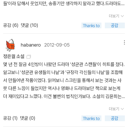
들'이라 답해서 웃었지만, 송중기만 생각하지 말라고 했다.드라마도
안 보고 책도 안 읽어서 성균관 스캔들은 모르지만, 성균관 대학교는
더보기
좀 알지.^^ 성균관대학교 입학처장은'전통, 삼성, 발전'을 키워드
공감 (
6
)
댓글 (10)
로 입학 때보다 졸업할 때 더 만족도가 높은 학교라고 설명했다.특히
마지막 이카루스의 날개를 보여주며'밀랍을 녹이는 태양이 아니라 끝
까지 날아오를 수 있는 기회를 주는 성균관'이라는 말이 인상적이었
habanero
2012-09-05
메뉴
다. 오늘 광주에서 열린 성균관대학교 지원전략 설명회는 전국순
정은궐 소설
회 막바지 3회가 남았다.4월 5일 금요일 19시 원주 인터불고호텔4
몇 년 전 잘금 4인방이 나왔던 드라마 '성균관 스캔들'이 히트를 쳤다.
월 6일 토요일 14시 창원 컨벤션센터4월 7일 일요일 14시 서울 잠
알고보니 '성균관 유생들의 나날'과 '규장각 각신들의 나날'을 조합해
실학생체육관 다음 일요일인 4월 7일 광주 김대중 컨벤션센터 4층,
서 만들어낸 작품이였다. 읽어보니 스크린을 통해서 보는 것과는 사
오후 2시에 중앙대학교 설명회가 있다.지원전략 설명회에 참여해보
뭇 다른 느낌이 들었지만 역시나 영화나 드라마보단 책으로 보는게
니 자극도 되고, 새롭게 알게 되는 것도 있어 도움이 되었다.관심 있는
더 재미있다고 느꼈다. 이건 불변의 법칙인가보다. 소설의 김윤희는
학부모나 학생들도 설명을 들으면 좋을 것 같다.수능 D-221, 수험생
티비에서보다 더 조신하고, 여성스럽고, 지혜롭다고 느껴졌다. 그리
들 모두 열공!! 기숙사에 있는 고3 막내는 성대 설명회에 갔었는
더보기
고 이선준은 티비에서보다 더 무게감있고, 신중하고, 멋있는 것 같았
지 궁금해하며 문제집이 필요하다 문자를 보내왔다. 오늘 주문하는
공감 (
1
)
댓글 (0)
다. 소설에 있는 걸오가 더 귀여웠던 반면 티비에서는 여림이 더 귀여
책은 윤리사 사상