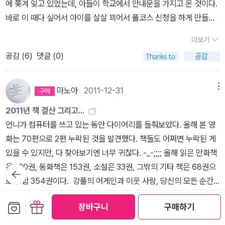
에 쫒겨 잊고 있었는데, 아들이 학교에서 안내문을 가지고 온 것이다.
바로 이 때다 싶어서 아이를 살살 꾀어서 풀코스 신청을 하게 만들고
나 역시 도서관으로 달려가서 얼른 독서마라톤 대회 신청을 하고 독
더보기
서기록장도 받아왔다. 더불어 어디로 갔는지 찾지 못하던 도서관 카
공감 (
6
)
댓글 (0)
드도 재발급받고 책도 5권이나 빌려왔다. 알라딘에서 주문한 책이랑
도서관에서 빌려온 책이랑 산더미같이 쌓여있지만 책이 있어서 행복
하다. 그동안 읽고 싶었던 에세이랑 소설책도 읽고, 우리 아이 눈높이
마노아
2011-12-31
메뉴
에 알맞는 동화책도 함께 읽으면서 열심히 차근차근 독서기록장에 써
2011년 책 결산 그리고...
야겠다. 더불어 그동안 게으름폈던 리뷰 역시 꼼꼼하게 작성해야지!
언니가 컴퓨터를 쓰고 있는 동안 다이어리를 들춰보았다. 올해 본 영
사우스포 킬러 미즈하라 슈사쿠 지음, 이기웅 옮김 / 포레 / 2012년
화는 70편으로 2편 누락된 것을 발견했다. 책들도 어쩌면 누락된 게
3월 야구 미스테리 소설이라고 해서 덥썩 구입했는데, 이제 반정
있을 수 있지만, 다 찾아보기엔 너무 귀찮다. -_-;;;; 올해 읽은 만화책
도 읽었다. 조금씩 범인이 누구인지 알 것 같은데, 아직은 확실하게 알
은 100권, 동화책은 153권, 소설은 33권, 그밖의 기타 책은 68권으
뒤로가
수 없다. 야구에 대한 스토리라 마음에 쏙 든다. 우리나라 야구선수들
기
로 도합 354권이다. 강풀의 어게인과 이웃 사람, 당신의 모든 순간
을 모델로 해서 멋진 야구소설이 하나 나왔으면 좋겠다. 어제 프로야
은 올 한 해 나의 눈물을 쏙 뺐다. 그는 종합 예술가다. 항상 완결되고
구 개막부터 오늘 경기까지 어이없이 진 게임을 생생한 텔레비전 중
더보기
보관함담기
선물하기
장바구니
구매하기
나서 책이 한꺼번에 출간되었는데 어찌 된 일인지 '조명 가게'만은 1
계로 보고나니 허탈하다. 우리 아이랑 옆에서 보면서 나중에 야구장
공감 (
26
)
댓글 (6)
권만 먼저 출간되었다. 궁금하지만 완결되면 보리라. 마르크 앙투안