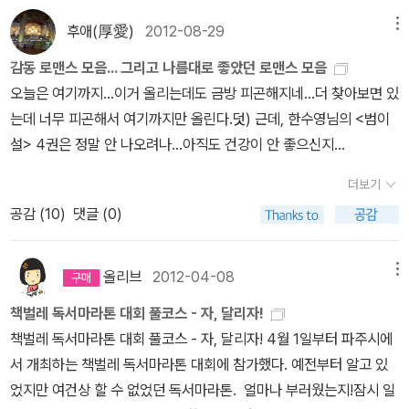
웠다는게 반전이였다. 작가 정은궐의 다른 작품이 이 후 '해를 품은
달'이라는 드라마로 나오기도 했다. 책으로 읽었을땐 이런 악질 캐릭
후애(厚愛)
2012-08-29
메뉴
터가 있을까 싶었는데, 드라마에선 조금은 안타깝게 느껴진 점이 의
감동 로맨스 모음... 그리고 나름대로 좋았던 로맨스 모음
외다. 워낙 귀신같은 걸 싫어하는 입장에선 책 읽기가 편했다. 검은 구
오늘은 여기까지...이거 올리는데도 금방 피곤해지네...더 찾아보면 있
름이 뭉게뭉게 나오는 장면이 웃길수도 있는데, 나한텐 섬찟했다. (아
는데 너무 피곤해서 여기까지만 올린다.덧) 근데, 한수영님의 <범이
직 클려면 멀었다) 이 외의 작품은 뭐가 있을까 싶어서 찾아 봤더니,
설> 4권은 정말 안 나오려나...아직도 건강이 안 좋으신지...
그녀는 한 때 블루 플라워라는 필명으로 인터넷 로맨스 소설을 연재
했었다. '그녀의 맞선 보고서'는 책으로 발매되었고, 이 것도 나름 재
더보기
밌는 로맨스 소설이다. 까칠하고 터프한 그녀에게 미스테리한 남자가
공감 (
10
)
댓글 (0)
어느새 마음 속을 찾이하게 된다는 내용이다. 로맨스 소설 중에서 그
녀의 글만큼 재미있는 것들은 아직 못 찾아봤다.
올리브
2012-04-08
메뉴
책벌레 독서마라톤 대회 풀코스 - 자, 달리자!
책벌레 독서마라톤 대회 풀코스 - 자, 달리자! 4월 1일부터 파주시에
서 개최하는 책벌레 독서마라톤 대회에 참가했다. 예전부터 알고 있
었지만 여건상 할 수 없었던 독서마라톤. 얼마나 부러웠는지!잠시 일