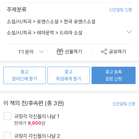
주제분류
신간알림 신청
소설/시/희곡
>
로맨스소설
>
한국 로맨스소설
소설/시/희곡
>
테마문학
>
드라마 소설
선물하기
공유하기
중고
중고
중고 등록
알라딘에 팔기
회원에게 팔기
알림 신청
이 책의 전/후속편 (총 3권)
신간알림 신청
규장각 각신들의 나날 1
판매가
9,900
원
규장각 각신들의 나날 2