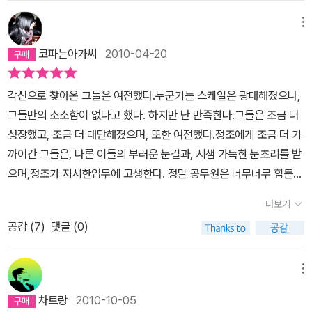
다. 게다가 하나를 내치려면 넷 모두를 다 버리라고 하니 이선준 같은
인물을 눈독 들이는 관청에서는 울며 겨자먹기로 4인 모두를 접수해
메뉴
야 했다.신참례 얘기가 가장 길게 나왔기에 먼저 언급하긴 했지만 다
코파는아가씨
2010-04-20
섯 꼭지의 소제목 중 네번째 주제였다. 시작은 윤희와 이선준의 혼례
일부터 시작한다. 드라마에서는 무려 이선준의 아비가 직접 윤희를
각신으로 찾아온 그들은 여전했다.누군가는 스케일은 광대해졌으나,
불러 아들을 부탁하는 장면이 연출되었지만 언감생신! 있을 수 없는
그들만의 소소함이 없다고 했다. 하지만 난 만족한다.그들은 조금 더
일이다. 선준은 아버지에게 윤희가 곧 윤식임을 알리지 못했고, 신혼
성장했고, 조금 더 대단해졌으며, 또한 여전했다.정조에게 조금 더 가
초야는 용하와 재신의 깜짝 방문으로 치르지 못했다. 게다가 꼭꼭 숨
까이간 그들은, 다른 이들의 부러운 눈길과, 시샘 가득한 눈초리를 받
겨두었던 동생 윤식의 얼굴까지 노출되었으니 윤희의 걱정은 이만저
으며,정조가 지시한업무에 고생한다. 정말 공무원은 너무너무 힘든
만이 아니다. 그들이 자신이 이미 여자라는 것을 안다는 것을 모르기
거 같다.일에 파묻혀 사는 그들을 보면 숨이턱턱 막히기도하지만,그
때문이다. 지난 이야기에서는 '김윤식' 이름 세 글자의 주인공이면서
더보기
들 틈에 끼여 나도 책 한권 읽어보고 싶기도 하다 잇힝.4인방은 청벽
도 지나가는 행인 정도의 비중만 보였던 윤식이 규장각 각신들의 나
공감 (
7
)
댓글 (0)
서가 나타남에 홍벽서에관한 남은 일들을말끔히 처리하기도 한다,윤
날에서는 제법 대사가 늘었다. 건강도 많이 좋아져서 누이의 알바 행
희 동생 윤식은 좋은 베필을만나게 되고, 문재신 또한 10살 아래의 아
렬에 동참도 하고로맨스도 싹틀 모양이다. 반갑다.한편 재신은 도둑
내를 맞이하게 된다. 가끔 보이는 용하의 어두운 표정에 내 마음도 같
메뉴
장가를 간다. 본의 아니게 아버지 때문에 후다닥 치른 혼사였는데 그
이어두워졌다. 사람이라면 누구나 한두가지의 걱정거리가 있기 마련
신부라는 게 열네 살 어린아이였다.반다운이라는 이름을 가진 새신부
차트랑
2010-10-05
이다.용하도 어쩔 수 없는 사람이었고, 가끔 그런 표정을 할 때면, 당