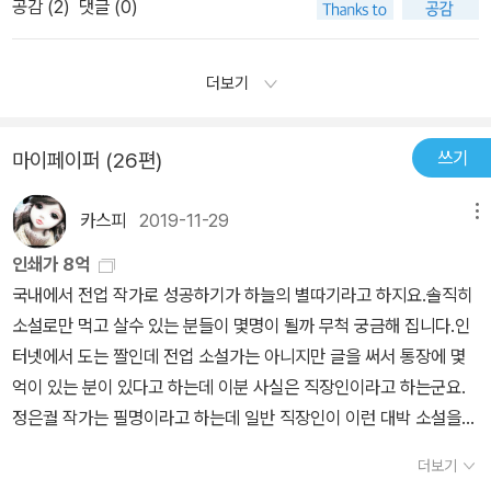
공감 (
2
)
댓글 (0)
거나....후편이 또 나올수도?....암튼 기대를 많이 했다. 기대가 많았던
나머지 실망이 클수밖에 없다.
더보기
쓰기
마이페이퍼 (26편)
카스피
2019-11-29
메뉴
인쇄가 8억
국내에서 전업 작가로 성공하기가 하늘의 별따기라고 하지요.솔직히
소설로만 먹고 살수 있는 분들이 몇명이 될까 무척 궁금해 집니다.인
터넷에서 도는 짤인데 전업 소설가는 아니지만 글을 써서 통장에 몇
억이 있는 분이 있다고 하는데 이분 사실은 직장인이라고 하는군요.
정은궐 작가는 필명이라고 하는데 일반 직장인이 이런 대박 소설을
썼으니 상사가 뭔라고 갈구어도 속으로 ㅎㅎ 웃겠네요. 그런데
더보기
소설도 나온지 꽤 되었고(해품달-2005년/성균관-2007년/규장각-