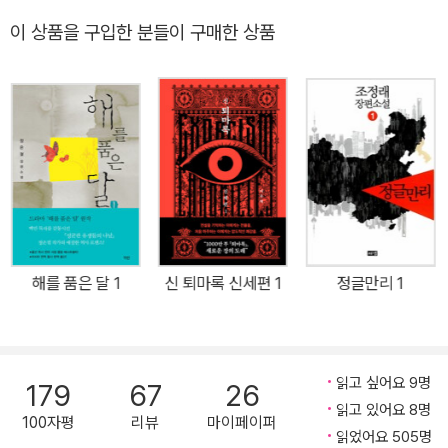
역시 발표와 동시에 베스트셀러 목록에 올랐으며, 현재까지도 꾸준히
이 상품을 구입한 분들이 구매한 상품
‘잘금 4인방’의 열풍을 이어 가고 있다. 《해를 품은 달》은 국내뿐만이
아니라 일본, 중국, 인도네시아, 대만 등 여러 나라에 번역 출판되어
범아시아적 인기를 구가하고 있다. 또한 드라마, 뮤지컬 등으로 재탄
생되기도 하며 다양한 장르로 영역을 확장한 소설이다. 《홍천기》는
조선 시대 화공 홍천기와 서운관 시일 하람의 애틋한 사랑과 유쾌한
일상을 동시에 그린 역사 로맨스소설로 SBS에서 드라마로 제작되었
다. 《영원의 사자들》은 웹툰 작가 나영원과 저승사자 갑1의 죽음을
넘는 아름다운 사랑 이야기로, 사후 세계와 저승사자의 전설을 현대
적인 감각으로 재탄생시켰다.
해를 품은 달 1
신 퇴마록 신세편 1
정글만리 1
읽고 싶어요 9명
179
67
26
읽고 있어요 8명
100자평
리뷰
마이페이퍼
읽었어요 505명