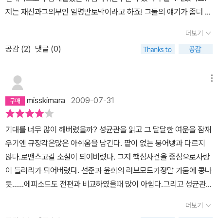
족하당..흑흑흑...난 윤식과 선준의 로맨스가 더 보고 싶다.규장각.....
저는 재신과그의부인 일명반토막이라고 하죠! 그둘의 얘기가 좀더 자
너의 소속이 어디냐.???????너 로설 맞냐??
세하게나왓음 했었고용하와 그의 부인얘기가 자세하게 나왔으면 했
더보기
어요.. 또 엄마께선 책을 읽으면서 다 해피앤딩인데다가 뻔한 스토리
공감 (
2
)
댓글 (0)
같다고그러셨구요근데전해피앤딩이맘에듭니다 ㅎ그런아쉬운부분빼
고는 정말 재미잇고 좋은책인거같아요!
메뉴
misskimara
2009-07-31
기대를 너무 많이 해버렸을까? 성균관을 읽고 그 달달한 여운을 잠재
우기엔 규장각은많은 아쉬움을 남긴다. 팥이 없는 붕어빵과 다르지
않다.로맨스고갈 소설이 되어버렸다. 그저 핵심사건을 중심으로사랑
이 들러리가 되어버렸다. 선준과 윤희의 러브모드가정말 가뭄에 콩나
듯......에피소드도 전편과 비교하였을때 많이 아쉽다.그리고 성균관을
끝맺을때와 비슷한점이 많다.끝나지 않을 이야기라는 것이다.이야기
더보기
는 계속 되고 있다.규장각 다음의 이야기 전개는 독자의 상상에 맡기