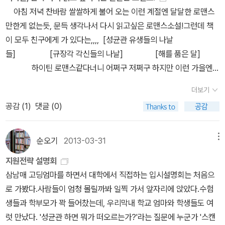
초, 백유화단의 천방지축 열정의 여화공 홍천기(洪天起)는 동짓날
아침 저녁 찬바람 쌀쌀하게 불어 오는 이런 계절엔 달달한 로맨스
밤, 하늘에서 떨어진 남자를 줍게 된다. 이 세상 사람이 아닌 듯 고운
만한게 없는듯, 문득 생각나서 다시 읽고싶은 로맨스소설!그런데 책
외모에 기분 좋은 향내가 나는 남자를 보며 홍천기는 시집 못 간 딸에
이 모두 친구에게 가 있다는,,,, [성균관 유생들의 나날
게 배필 하나만 내려 달라고 기도를 드렸다는 어머니의 말을 기억해
들] [규장각 각신들의 나날] [해를 품은 달]
내고, 그가 하늘이 내려 준 자신의 남자라 믿는다.어린 시절 기우제를
하이틴 로맨스같다너니 어쩌구 저쩌구 하지만 이런 가을엔
지내다 알 수 없는 사고에 휘말려 맹인이 된 남자 하람. 온통 붉은색밖
이런 달달한 로맨스가 최고,그러고보니 숨은 작가 정은궐님의 책밖에
에 보이지 않는 그는 홍천기를 만난 후 자신의 눈을 둘러싼 비밀을 알
더보기
없네요, 그만큼 재밌다는 거죠, 게다가 역사적 배경을 바탕으로 그린
게 되는데….
공감 (
1
)
댓글 (0)
소설이라 더 미스터리하고 흥미진진해요^^ [응답하라 1997 ] 그리
고 정말 재밌게 봤던 드라마, 드라마로 다시 보고 싶지만 책으로도 다
시 읽고 싶은 드라마죠, 정은궐님 새책은 언제쯤 나오려나
순오기
2013-03-31
메뉴
요?
지원전략 설명회
삼남매 고딩엄마를 하면서 대학에서 직접하는 입시설명회는 처음으
로 가봤다.사람들이 엄청 몰릴까봐 일찍 가서 앞자리에 앉았다.수험
생들과 학부모가 꽉 들어찼는데, 우리막내 학교 엄마와 학생들도 여
럿 만났다. '성균관 하면 뭐가 떠오르는가?'라는 질문에 누군가 '스캔