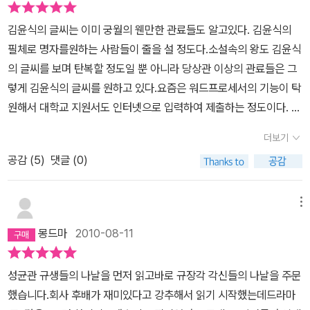
는 열살 남짓으로 보이는 인상으로 너무 작아 '반토막'으로 불린다. 가
장이라도 책 속으로 뛰어들어가 토닥여주고 싶다.난 용하같은 사람이
슴 속엔 윤희를 품은 재신이 장가를 갔으니 그 속이 오죽 끓었을까. 장
김윤식의 글씨는 이미 궁월의 웬만한 관료들도 알고있다. 김윤식의
좋다. 반듯한 선준도 좋고, 온통 매력투성이인 재신도 좋지만, 항상 웃
가간 다음 날 처음 마주친 반다운을 일하는 어린 종으로 본 그가 다운
필체로 명자를원하는 사람들이 줄을 설 정도다.소설속의 왕도 김윤식
는 얼굴로 사람을 대하는용하같은 사람이 좋다. 역시 내가 가장 못하
에게 보여준 선심은 참 예뻤다. 거친 야생마에 입도 저렴하기 그지 없
의 글씨를 보며 탄복할 정도일 뿐 아니라 당상관 이상의 관료들은 그
는 거라서 그런가......크앙.정조가 4인방을 사랑하고, 아끼는 마음 또
지만 그 속의 사내 재신은 참 따스하다. 그와 판박이인 아버지는 재미
렇게 김윤식의 글씨를 원하고 있다.요즘은 워드프로세서의 기능이 탁
한 더 잘 알게 되었다.윤희가 여인임을 알고 모른 척 하면서도 속으로
날 게 없는데 형님을 잃은 충격으로 정신줄을 어느 정도 놓은 재신의
원해서 대학교 지원서도 인터넷으로 입력하여 제출하는 정도이다. 과
는 괴로워하는, 영리한 신하를 자신의 곁에 두고 싶어하는 임금의 마
어머니 캐릭터는 참 재밌었다. 느릿한 말투에 상대를 무장해제시키는
거 같았으면 손으로 일일이 생년월일과 주소등을 빼곡하게 기입해야
음.'거친' 언어를 '거침없이'사용하는 임금이 벌써 그립다!어딘가에 빠
더보기
언어기술도 갖고 있다. 너무 어린 신부를 데려다 놓은 것에 뒤늦게 재
했었는데 말이다. 컴퓨터의 기능이 확대되면서 자필을 요구하는 업무
진다는 것은, 기쁘고, 가슴설레고, 즐거운 일이다.또한 슬픈 일이다.그
신과 아버지가 반발하자 그녀는 이렇게 말한다.'열......네 살이었구나.
공감 (
5
)
댓글 (0)
등이 거의 사라진 상태이다보니 자필의 중요성이 점점 떨어지는 듯
들의 이야기는 계속 될 것만 같은데, 이제 볼 수 없으니.내 머릿 속의
그래, 열네 살이었어. 어여쁠 때지. 어린애가 아니야. 나도 열네 살에
하다.최근 대학에서 논술 시험을 치룰려면 자필을 써야하는 정도랄
상상만으로는 만족할 수 없으니.언제쯤 그들에게서 빠져나올까 싶으
시집왔는 걸.''대신 그때 아버지는 열세 살이었잖아요. 전 스물네 살이
까...아...대학교의 시험지도 자필로 써야 할 것이다.좋은 필적의 중요
메뉴
이.어딘가에 빠진다는 것은,우울하고 가슴 아린 일이다.그들은 어디
라고요!''음......, 스물다섯 살 처녀는 구할 수 없단다, 얘야.' -195쪽으
성은 논술에서도 대학교의 시험에서도 매우 중요할 듯하다. 내용이
까지나 허구의 인물이고,작가가 지어낸 이야기이니.거기에 울고 웃었
몽드마
2010-08-11
하하하핫! 어머니 완전 멋지시다. 재신이 당할 수가 없다. 새로운 여인
비록 좋다고는 하나 글씨가 나쁘면 읽는 사람의 입장에서는 더욱 신
던 내 마음이 조금 불쌍하기도 하니.괜스레 그들에게서 난 소외된 느
도 등장했다. 윤희의 글쓰는 속도가 엄청 빠르다는 얘기는 앞서서도
경을 써서 읽어야 할 것이고 읽어야할 분량이 많아진다면 정갈하고도
낌이니.하지만,그들을 어렴풋이 기억할 그 날이 오면, 다시 입꼬리가
성균관 규생들의 나날을 먼저 읽고바로 규장각 각신들의 나날을 주문
나왔는데 그 필체도 아름답다는 게 자주 강조된다. 그리하여 글씨에
깔끔하며 보기 좋게 쓴 글씨의 중요성은더욱커질 것만 같다..주관식
살짝 올라갈 것만 같다.여림용하는 여전히 여인네들의 치맛폭에 살
했습니다.회사 후배가 재미있다고 강추해서 읽기 시작했는데드라마
유독 집착하는남인 황판교의 눈에 뜨였다. 황판교의 여식 황서영은
답안 제출지와 논술은자필로 써내야 할 텐데 이처럼 깨긋하고 보기에
것이고, 걸오재신은 여전히 자신의 마음에 들지않으면 버럭 소리를