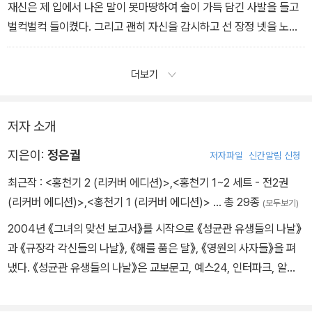
재신은 제 입에서 나온 말이 못마땅하여 술이 가득 담긴 사발을 들고
벌컥벌컥 들이켰다. 그리고 괜히 자신을 감시하고 선 장정 넷을 노려
보았다. 이쪽에서는 도망갈 생각이 전혀 없는데, 그들은 긴장을 늦추
고 않고 있었다. 용하는 말귀를 못 알아들은 척하며 말하였다.
더보기
“자네 아내는 예쁜가 보이?”
저자 소개
“아직 얼굴도 못 봤는데 예쁜지 안 예쁜지 내가 어떻게 알아?”
지은이:
정은궐
저자파일
신간알림 신청
-106쪽
최근작 :
<홍천기 2 (리커버 에디션)>
,
<홍천기 1~2 세트 - 전2권
(리커버 에디션)>
,
<홍천기 1 (리커버 에디션)>
… 총 29종
(모두보기)
2004년 《그녀의 맞선 보고서》를 시작으로 《성균관 유생들의 나날》
과 《규장각 각신들의 나날》, 《해를 품은 달》, 《영원의 사자들》을 펴
냈다. 《성균관 유생들의 나날》은 교보문고, 예스24, 인터파크, 알라
딘 베스트셀러 종합 1위를 기록하며 독자들이 뽑은 가장 재미있는 소
설에 선정되기도 했다. 후속작으로 출간된 《규장각 각신들의 나날》