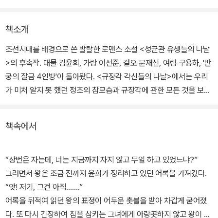
책소개
조선시대를 배경으로 쓴 발랄한 로맨스 소설 <성균관 유생들의 나날
>의 후속작. 대물 김윤희, 가랑 이선준, 걸오 문재신, 여림 구용하, '반
궁의 잘금 4인방'이 돌아왔다. <규장각 각신들의 나날>에서는 우리
가 미처 알지 못 했던 정조의 참모습과 규장각에 관한 모든 것을 보여
준다.
책속에서
왕의 지나친 총애 덕분에 사이좋게 규장각으로 발령 난 잘금 4인방.
동생 윤식과 바꿔치기를 하려면 외관직 발령만이 살길이었던 윤희는
앞이 깜깜하다. 윤희 윤식 남매의 사기행각은 이제 그들만의 문제를
“상번은 자는데, 너는 지금까지 자지 않고 무얼 하고 있었느냐?”
벗어나, 발각되는 날엔 윤희의 가문은 물론 선준의 인생, 위세 높은 좌
그러면서 왕은 조금 전까지 윤희가 정리하고 있던 어록을 가져갔다.
의정 대감 댁이 쑥대밭이 될 상황이다.
“앗! 저기, 그건 아직…….”
어록을 뒤적여 읽던 왕의 표정이 어두운 촛불을 받아 차갑게 굳어졌
수염도 안 나는 주제에 규장각에 출근하는 것만도 몸이 떨릴 일인데,
다. 또 다시 긴장하여 침을 삼키는 그녀에게 아랑곳하지 않고 왕이 한