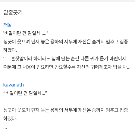
이리 말하지 않았노라.”
“너도…… 꿈을 꾸고 있느냐? 선준아, 너와 나는 꿈을 꾸는 것이냐?
아주시옵소서. 비록 뛰어난 시문이 아니었어도, 욕설 속에서도 귀담
밑줄긋기
“그와 비슷하게는 말씀하시었사옵니다.”
꿈만 꾸는 것이냐? 이대로 꿈만 꾸다가 끝날까, 두렵지 않느냐?”
아 들어야 할 말이 있었사옵니다.”
“대단한 거짓말쟁이로세. ‘그 입 닥쳐라! 쥐뿔도 아는 거 없는 놈들이
“꿈조차 꿀 수 없던 시절도 숱하게 있질 않았사옵니까. 우리 소신들은
“자, 잠깐만. 이거 기분 이상하도다. 내가 지금 너에게 야단맞는 것이
깨몽
감히 내 앞에서 아는 척이냐?’ 이리 말하였느니.”
꿈이나마 꿀 수 있으니 그 어떤 임금의 신하들이 소신들보다 행복하
냐?”
'비밀이란 건 말일세......'
윤희는 왕을 흉내 내어 정색한 듯이 말하였다.
겠사옵니까. 상감마마께오서는 죄인의 아들에게 꿈을 꿀 수 있는 바
“감히 간언을 드리는 것이옵니다.”
싱긋이 웃으며 던져 놓은 용하의 서두에 재신은 숨까지 멈추고 집중
“소신은 단지 이러한 기록을 언문으로 남길 수 없어 부득이하게 아주
탕을 주셨사옵니다.”
왕은 괜히 민망하여 화난 듯 인상을 잔뜩 찌푸렸다. 속으로는 마음에
하였다.
약간의 수정을 하여 문장으로 옮겼을 뿐이옵니다. 그러하니 거짓말쟁
왕은 비록 윤희는 안을 수 없었지만, 선준의 팔은 잡고 기댈 수 있었
들지 않는 상소문이라고 해도 앞으로 그런 장난은 하지 않겠다고 생
'......혼잣말이라 하더라도 입에 담는 순간 다른 귀가 듣기 마련이지.
이는 아니옵니다.”
다.
각했지만, 밖으로 표현은 하지 않았다. 하지만 왕의 표정에도 상관없
때문에 그 내용이 긴요하면 긴요할수록 자신의 귀에게조차 입을 다물
왕은 어록을 덮어 윤희 앞에 돌려주었다. 그의 표정은 어느새 편안해
“나의 바탕은 너희들이다. 내가 꿈을 꾸고자 너를 살려두는 것이야.
이 선준은 꿋꿋하게 하던 말은 마무리 하였다.
어야 하네.'
져 있었다.
그래야 나도 살기에…….”
“귀를 열어두는 것도 중요하지만, 입을 막지 않는 것은 군주로서 마땅
재신은 뜻을 묻지도 않고 그다음 말을 기다렸다.
kavanath
히 해야 할 일이옵니다. 이것은 홍문관 저작, 이선준으로서 드리는 간
'대물은 나의 소중한 벗일세. 그 외에 중요한 것은 아무것도 없다네.
“비밀이란 건 말일세...”
언이옵니다.”
비밀을 숨기는 것이 벗의 도리라고 한다면 그것을 모르는 척해 주는
“소단백전을 잠재운 것은 규장각 직각, 이선준으로서 한 일이고?”
것 또한 벗의 도리가 아니겠는가.'-68쪽
싱긋이 웃으며 던져 놓는 용하의 서두에 재신은 숨까지 멈추고 집중
선준이 대답은 하지 않고 환하게 웃었다. 그의 환한 미소가 왕의 가슴
하였다.
도 환하게 밝혔다.