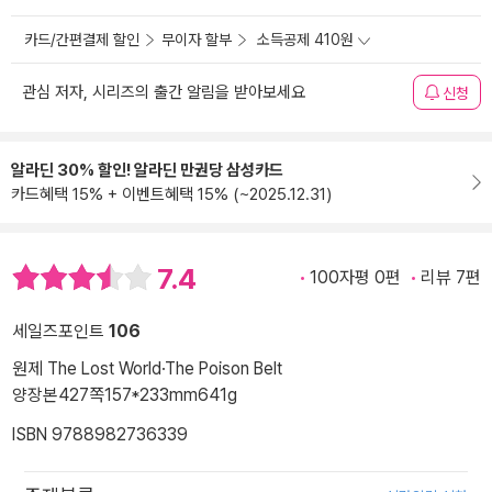
카드/간편결제 할인
무이자 할부
소득공제 410원
관심 저자, 시리즈의 출간 알림을 받아보세요
신청
알라딘 30% 할인! 알라딘 만권당 삼성카드
카드혜택 15% + 이벤트혜택 15% (~2025.12.31)
7.4
100자평 0편
리뷰 7편
세일즈포인트
106
원제 The Lost World·The Poison Belt
양장본
427쪽
157*233mm
641g
ISBN 9788982736339