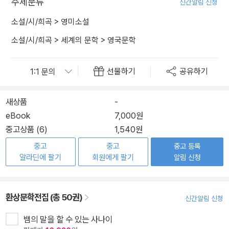
주제분류
신간알림 신청
소설/시/희곡
>
영미소설
소설/시/희곡
>
세계의 문학
>
영국문학
선물하기
공유하기
새상품
-
eBook
7,000원
중고상품 (6)
1,540원
중고
중고
중고 등록
알라딘에 팔기
회원에게 팔기
알림 신청
환상문학전집 (총 50권)
신간알림 신청
뱀의 말을 할 수 있는 사나이