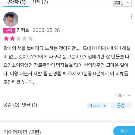
구매자 (1)
전체 (7)
메뉴
김혁호
2003-05-28
황가의 책을 볼때마다 느끼는 것이지만..... 도대체! 어째서!! 왜!! 해설
이 없는 것이오???이게 싸구려 문고본이오? 껍데기만 잘 만들면 다
요? 소외되었던 장르문학의 명작들을 많이 번역해준건 고마운 일이
나, 이왕 내는거 제발 좀 신경좀 써 주시오.1분중 0분께서 이 리뷰를
추천하셨습니다.
더보기
공감 (
0
)
댓글 (1)
쓰기
마이페이퍼 (2편)