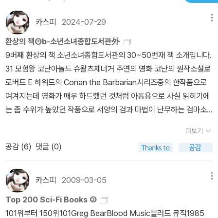
카스피
2024-07-29
메뉴
환상의 책⑨b-소년소녀종합도서관外
9버째 환상의 책 소년소녀종합도서관의 30~50번재 책 소개입니다.
31 모험왕 코난아놀드 슈왈츠제너거 주연의 영화 코난의 원작소설로
로버트 E 하워드의 Conan the Barbarian시리즈중의 한작품으로
여겨지는데 영화가 매우 하드했던 것처럼 아동용으로 사실 읽히기에
는 좀 수위가 높았던 작품으로 서양의 검과 마법이 난무하는 검마소
설의 시조격인 작품입니다.영화보다 아동용으로 국내에 소개한 특이
더보기
한 케이스의 작품으로 일본에서 아동용으로 축약된 것을 그냥 한국어
공감 (
6
)
댓글 (0)
로 번역한 책이죠.이후 야만인 코난이란 적품으로 다른 작품이 소개
되었으나 곧 절판되었습니다. 32 4차원의 신세계과학소설로 여겨지
는데 정확한 내용은 기억이 나질 않네요.33 80일간의 세계일주34
카스피
2009-03-05
메뉴
밀림의 왕 타잔과 우리가 영화와 드라마로 익히 알고있는 에드거 라
Top 200 Sci-Fi Books ③
이스 버로우의 모험소설.19세기말 서양의 소년이 아프리카의 밀림에
101위부터 150위101Greg BearBlood Music블러드 뮤직1985