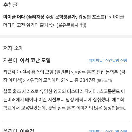
추천글
'데일리 가제트'의 사무실에 들어서면서 나는 이미 그날 밤 나의 글래
디스에게 걸맞는 모험을 향해 돌진하기로 결심하고 있었다. 그녀가
마이클 더다 (퓰리처상 수상 문학평론가, 워싱턴 포스트):
<마이클
자신의 영광을 위해 나의 삶을 걸고 모험을 하라는 것은 이기적이고
더다의 고전 읽기의 즐거움> (을유문화사 刊)
무자비한 요구였을까? 그런 것은 중세 때나 할 법한 생각이었지만,
사랑의 열병을 앓고 있는 스물세 살 젊은 열혈 청년의 뇌리에 그런 생
저자 소개
각은 들어오지도 않았다. - 본문 17쪽에서
지은이:
아서 코난 도일
저자파일
신간알림 신청
최근작 :
<셜록 홈스의 모험 (일반본)>
,
<셜록 홈즈 전집 통합본 (금
장 에디션)>
,
<우국의 모리아티 21>
… 총 3347종
(모두보기)
셜록 홈즈 시리즈로 유명한 영국의 미스터리 작가다. 스코틀랜드 에
든버러에서 태어나 어린 시절부터 탐정 캐릭터에 심취했다. 예수회
학교에서 교육받았는데, 훗날 셜록 홈즈 이야기의 많은 등장인물들이
이 학교 시절의 교사 및 친구들에게서 영감을 얻었다. 1884년 루이
스 호킨스와 결혼했고, 1885년 에든버러 대학을 졸업하고 의사가 된
옮긴이:
이수경
저자파일
신간알림 신청