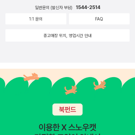
뤼팽 시리즈의 첫번째 추리소설로 원제는 괴도신사 아르센 뤼팡입니
120Samuel R DelanyDhalgren1975121Pierre BoullePlanet o
1544-2514
일반문의 (발신자 부담)
다.이 소설은 50년대부터 번역되온 매우 친숙한 작품으로 현재 알라
f the Apes (aka Monkey Planet)1963122Larry Niven[C] Ne
딘에서 구매 가능합니다.39 흑진주 사건모리스 르블랑이 지은 뤼팽
1:1 문의
FAQ
utron Star1968123Tim PowersThe Anubis Gates1983124
시리즈의 첫번째 추리소설인 괴도신사 아르센 뤼팽에 있는 연작단편
Gordon DicksonDorsai (vt The Genetic General)1960125C
의 하나입니다.특이하게 다른 작품들은 모두 원작을 축약해서 소개하
중고매장 위치, 영업시간 안내
J CherryhDownbelow Station1981126Stephen BaxterThe
고 있는데 이 작품은 괴도신사의 한 단편을 소개하고 있네요.이 소설
Time Ships1995127Gregory BenfordTimescape타임스케이
은 50년대부터 번역되온 매우 친숙한 작품으로 현재 알라딘에서 구
프1980 →새싹나라에서 출간되었으나 절판128John SteakleyAr
매 가능합니다.40 투명범인41 105호선실의 비밀투명범인과 105서
mor1984129Stanislaw LemFuturological Congress1971130
실의 비밀은 어떤 작품이 원작인지 당최 감을 잡을수가 없네요.42 검
Pohl & KornbluthThe Space Merchants1953131Jack Vance
은 고양이투 검은 고양이는 추리소설의 아버지이자 미국소설의 대표
The Dying Earth1950132John WyndhamThe Midwich Cuck
적 작가인 에드거 앨러 포의 대표적인 공포 단편 소설입니다,워낙 유
oos1957133Connie WillisTo Say Nothing Of the Dog개는 말
명한 작품으로 현재 알라딘에 쉽게 구할수 있습니다.43 하늘의 공포
할것도 없고1997134Robert SilverbergDying Inside다잉인사이
하늘의 공포는 일종의 공포소설로 여러작가들의 단편이 있는 작품으
드1972135Anne McCaffrey[C] The Ship Who Sang196913
로 생각됩니다.하늘의 공포는 초기 비행기가 날던 시절 사람이 알지
6Neville ShuteOn the Beach1957137Yevgeny ZamiatinWe
못했던 하늘을 비행하던 조종사가 구름위의 미지의 존재를 보면 느낀
우리들1924138Robert L ForwardDragon's Egg1980139Ors
공포를 다룬 작품으로 참 재미있게 읽은 기억이 나는데 원제와 작가
on Scott CardXenocide [S3]제노사이드1991→시공사에서 나