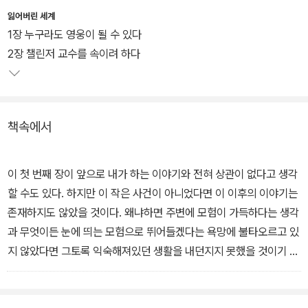
는 남미의 아마존 정글 속에 선사 시대의 생물이 살고있다고 주장하
잃어버린 세계
는 인물. 그 말이 사실인지 확인하기 위해 탐사대가 조직되고, 말론은
1장 누구라도 영웅이 될 수 있다
탐사대에 자원하여 '잃어버린 세계'를 찾기 위한 여행을 떠나게 된다.
2장 챌린저 교수를 속이려 하다
뒤에 실린 '유독 지대'는 지구 곳곳에 기현상이 일어나면서 시작되는
이야기이다. 챌린저 교수는 지구를 둘러싼 에테르에 변화가 생기면서
책속에서
인류의 종말이 다가왔다고 생각한다. 사람들이 거리에 쓰러져 뻣뻣하
게 굳어가고, 말론과 친구들은 종말을 지켜보기 위해 챌린저 교수의
집에 모여든다.
이 첫 번째 장이 앞으로 내가 하는 이야기와 전혀 상관이 없다고 생각
할 수도 있다. 하지만 이 작은 사건이 아니었다면 이 이후의 이야기는
존재하지도 않았을 것이다. 왜냐하면 주변에 모험이 가득하다는 생각
과 무엇이든 눈에 띄는 모험으로 뛰어들겠다는 욕망에 불타오르고 있
지 않았다면 그토록 익숙해져있던 생활을 내던지지 못했을 것이기 때
문이다. 모험과 그 대가가 가득한 미지의 땅을 향해 그렇게 섣불리 뛰
어들지 못했을 것이다.