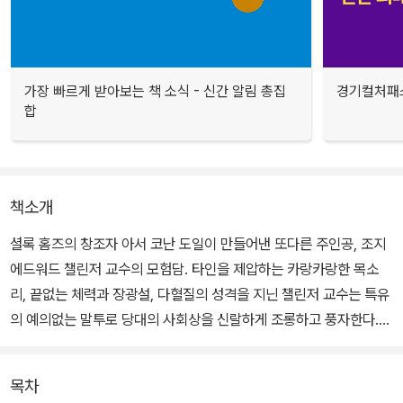
가장 빠르게 받아보는 책 소식 - 신간 알림 총집
경기컬처패스
합
책소개
셜록 홈즈의 창조자 아서 코난 도일이 만들어낸 또다른 주인공, 조지
에드워드 챌린저 교수의 모험담. 타인을 제압하는 카랑카랑한 목소
리, 끝없는 체력과 장광설, 다혈질의 성격을 지닌 챌린저 교수는 특유
의 예의없는 말투로 당대의 사회상을 신랄하게 조롱하고 풍자한다.
평범한 기자 말론은 사랑을 얻기 위해 위험한 모험을 해야 하는 상황
목차
에 처한다. 그 과정에서 괴상한 천재교수 챌린저를 만나게 되는데, 그