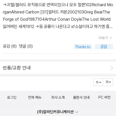
서 원숭이와 함께 성장하는 성장/모험담을 그리고 있는 작품입니다.
→괴혈/블러드 뮤직등으로 번역되었으나 모두 절판102Richard Mo
예전에 타잔은 아동용으로 시리즈물로 간행되었으나 절판되었고 이
rganAltered Carbon [S1]얼터드 카본2002103Greg BearThe
후 성인용으로 다우출판사에서 재간되었은데 현재 구매 가능합니다.
Forge of God1987104Arthur Conan DoyleThe Lost World
35 최후의 공룡세계과학소설의 하나로 셜록 홈즈를 창조한 코난 도
잃어버린 세계1912 →음 공룡이 나온다고 sf소설이라고 하기엔 좀
일의 또 하나의 대표적인 캐릭터 챌린저교수를 만날수 있는 작품으로
그렇지 않은가???105David BrinThe Uplift War [S3]1987106
원제는 잃어버린 세계 입니다.선사시대의 공룡이 20세기 아프리카
더보기
Robert Louis StevensonStrange Case Of Dr Jekyll & Mr H
밀림의 깊숙한 고원에 살아있다는 가상하에 쓴 모험소설이자 과학소
공감 (
6
)
댓글 (0)
yde1886107Robert A Heinlein[C] The Past Through Tomo
설의 대표작입니다.행복한 책읽기와 황금가지에서 번역되었으나 절
rrow1967108John VarleyTitan1979109Lois McMaster Buj
판되었고 현재 아동용으론 구매 가능합니다.36 괴인대 거인모리스
oldBarrayar [S3]1991110George R StewartEarth Abides19
르블랑이 지은 뤼팽 시리즈의 추리소설로 뤼팽과 홈즈(뒤에 도일의
반품/교환 안내
49111Greg BearDarwin's Radio다윈의 라디오1999112Poul A
항의를 받고 헐록 숌즈로 이름을 바꿈)을 그린 작품으로 이 소설은 5
ndersonTau Zero타우제로1970 →나경문화에서 출간되었으나 절
0년대부터 번역되온 매우 친숙한 작품으로 현재 알라딘에서 구매 가
판.재간이 가능할려나..113Pat FrankAlas, Babylon1959114Harl
능합니다.37 기암성모리스 르블랑이 지은 뤼팽 시리즈의 추리소설로
an Ellison [ed][A] Dangerous Visions1967115David Weber
모험과 로맨스,미스터리를 겪들여 당대에 프랑스인들에게 사랑을 받
로그인
전체 메뉴
회사 소개
출판사 안내
PC 버전
On Basilisk Station [S1]1993116A E Van VogtThe World of
은 작품으로 이 소설은 50년대부터 번역되온 매우 친숙한 작품으로
Null-A1948117Roger ZelaznyThis Immortal1966118William
현재 알라딘에서 구매 가능합니다.38 괴신사모리스 르블랑이 지은
(주)알라딘커뮤니케이션
GibsonPattern Recognition2003119A E Van VogtSlan1946