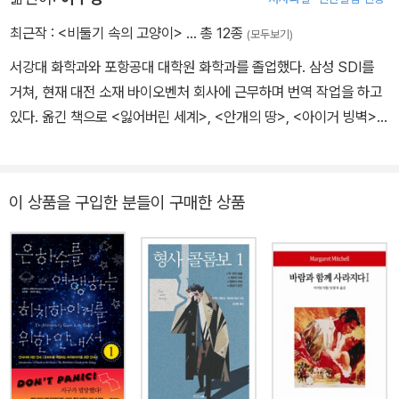
뒤 햄프셔에서 안과의로 개업했다. 1887년 첫 소설 『주홍색 연구』를
출간했고 1891년부터 『셜록 홈즈의 모험 』을 《스트랜드 매거진》에
최근작 :
<비둘기 속의 고양이>
… 총 12종
(모두보기)
연재하기 시작했다. 도일의 작품들은 곧 대중적인 호응을 얻었고 그
서강대 화학과와 포항공대 대학원 화학과를 졸업했다. 삼성 SDI를
는 1920년대에 세계에서 가장 비싼 고료를 받는 작가 중 한 명이 되
거쳐, 현재 대전 소재 바이오벤처 회사에 근무하며 번역 작업을 하고
었다. 그러나 홈즈 소설에 싫증을 느끼게 되어 『마지막 사건』에서 홈
있다. 옮긴 책으로 <잃어버린 세계>, <안개의 땅>, <아이거 빙벽>,
즈를 죽임으로써 그 시리즈를 끝내게 된다. 남아프리카 전쟁(1899~
<애거서 크리스티 전집 18 - 비둘기 속의 고양이>, <티가나> 등이
1902)에 야전병원의 군의관으로 복무했는데, 그 동안 『위대한 보어
있다.
전쟁』을 써서 조국의 입장을 방어하기도 했다. 전쟁이 끝나자 영국으
이 상품을 구입한 분들이 구매한 상품
로 돌아와 기사 작위를 수여받았다. 그 후 『빈집』에서 오래 전 죽은 주
인공을 교묘한 방법으로 다시 살려냄으로써 홈즈 시리즈를 재개했다.
1906년 하원의원에 출마했으나 낙선했고, 다음해 그의 아내가 지병
으로 사망했으며, 얼마 지나지 않아 진 레키와 재혼했다. 1차 세계대
전에 참전한 그의 아들이 솜 전투에서 입은 부상 후유증으로 사망하
자 큰 실의에 빠졌다. 1927년 그의 마지막 책 『셜록 홈즈 사건집』이
출간되었고, 1930년 심장병으로 사망했다.