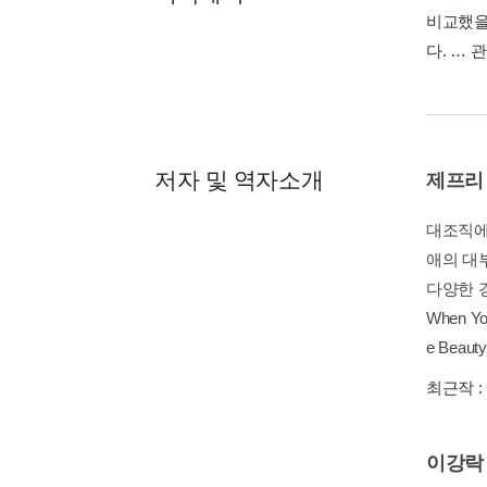
비교했을
다. … 
저자 및 역자소개
제프리
대조직에
애의 대
다양한 경
When You
e Beauty o
최근작 :
이강락