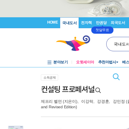
HOME
전자책
만권당
외국도서
국내도서
첫달무료
국내도
분야보기
오뒷세이아
추천마법사
베
소득공제
컨설팅 프로페셔널
제프리 벨먼
(지은이),
이강락
,
강경훈
,
강민정
(
and Revised Edition)