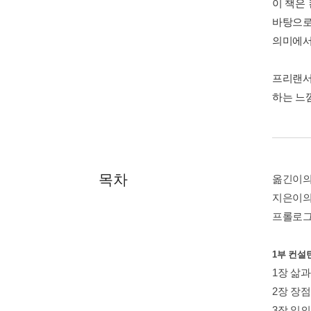
이 책은
바탕으로
의미에서
프리랜서
하는 느
목차
옮긴이의
지은이의
프롤로
1부 컨설
1장 삶과
2장 장
3장 일