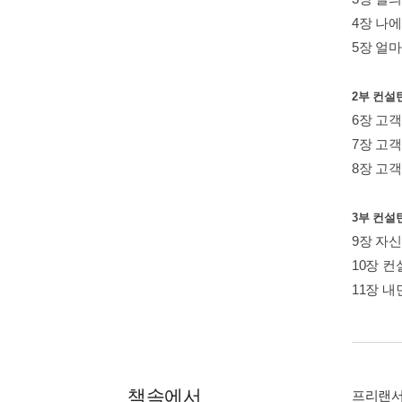
4장 나
5장 얼
2부 컨설
6장 고
7장 고
8장 고
3부 컨설
9장 자신
10장 
11장 내
책속에서
프리랜서