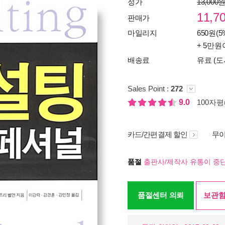
정가
13,000
11,7
판매가
마일리지
650원(5
+ 5만원
배송료
유료 (도
Sales Point :
272
9.0
100자평(
카드/간편결제 할인
무이
품절
출판사/제작사 유통이 중단
품절센터 의뢰
보관함