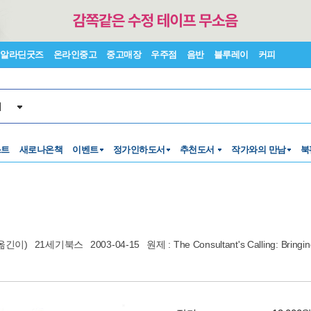
알라딘굿즈
온라인중고
중고매장
우주점
음반
블루레이
커피
서
스트
새로나온책
이벤트
정가인하도서
추천도서
작가와의 만남
북
옮긴이)
21세기북스
2003-04-15
원제 : The Consultant's Calling: Bring