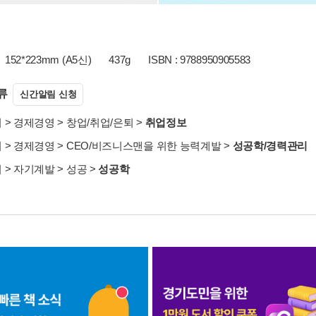
152*223mm (A5신)
437g
ISBN : 9788950905583
류
신간알림 신청
서
>
경제경영
>
창업/취업/은퇴
>
취업정보
서
>
경제경영
>
CEO/비즈니스맨을 위한 능력계발
>
성공학/경력관리
서
>
자기계발
>
성공
>
성공학