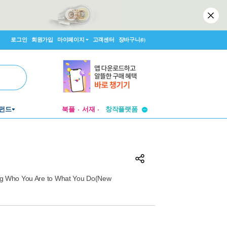
로그인
회원가입
마이페이지
고객센터
장바구니
(0)
투비컨티뉴드
펀드
북플
서재
창작플랫폼
투비컨티뉴드
ing Who You Are to What You Do(New