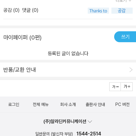
더보기
대해서 신이 나면 된다는 것이다.친구는 장작을 나르고 우체국 바닥
공감 (
0
)
댓글 (0)
을 쓸고 정원에서 풀뽑고울타리를 칠하고 책꽂이를 옮기고 소들에게
물을 가져다주고 닭장을 청소하고 밀가루를 옮기고 기차표를 산다.
사람들 틈에 끼어 앉아 기차를 타고 피치버그역에 내린다헨리는 징검
쓰기
마이페이퍼 (0편)
다리를 건너고, 지팡이를 만들며 고사리 꺾어 책에 끼우고 돌담을 걷
고 나무 위로 올라가고 뗏목으로 나슈아 강을 거스르고 새둥지를 발
등록된 글이 없습니다
견하고 벌꿀이 든 나무를 찾고 연못을 헤엄쳐 딸기를 따먹고 지름길
로 걸어간다마지막 달빛 아래 앉아 친구가 말한다'기차로 오는 게 더
반품/교환 안내
빨랐어.''헨리는 조그만 통을 꺼내며 웃었어요'나는 딸기를 따느라 늦
었어'아마도 두 친구는 달빛 아래서 딸기를 먹으며 피치버그의 밤을
이야기 할것이다.어떻게 오느냐목적지는 같은데 어떤 방법으로 오는
지는 자신이 선택해야 한다'신나게' 갈수 있는 방법으로.'헨리' 라는 무
로그인
전체 메뉴
회사 소개
출판사 안내
PC 버전
게 있는 이름으로 데이빗소로우의 삶의 방법을 말해주는 것도 있지만
신나게 일하고 신나게 걷자는 두 친구의 인사말이와 닿는다. 내게 선
(주)알라딘커뮤니케이션
택하라면? 이미 선택하고 있다 [신나게 걷자] '신나게'의 신이 자꾸
배신을 해서 문제긴 하다. 신나게걸어야 하는데 어영구영 걷고 있는
1544-2514
일반문의 (발신자 부담)