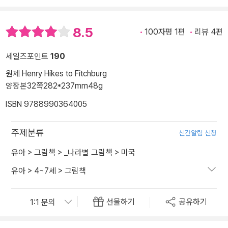
8.5
100자평 1편
리뷰 4편
세일즈포인트
190
원제 Henry Hikes to Fitchburg
양장본
32쪽
282*237mm
48g
ISBN 9788990364005
주제분류
신간알림 신청
유아
>
그림책
>
_나라별 그림책
>
미국
유아
>
4~7세
>
그림책
선물하기
공유하기