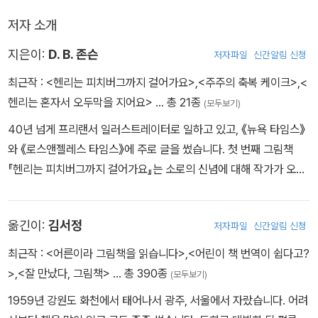
-본문 중에서
저자 소개
지은이:
D. B. 존슨
저자파일
신간알림 신청
최근작 :
<헨리는 피치버그까지 걸어가요>
,
<주주의 축복 케이크>
,
<
헨리는 혼자서 오두막을 지어요>
… 총 21종
(모두보기)
40년 넘게 프리랜서 일러스트레이터로 일하고 있고, 《뉴욕 타임스》
와 《로스앤젤레스 타임스》에 주로 글을 썼습니다. 첫 번째 그림책
『헨리는 피치버그까지 걸어가요』는 소로의 신념에 대해 작가가 오래
간직해 온 믿음에서 출발한 이야기입니다. 아내와 세 명의 자녀들과
함께 뉴햄프셔주에 있는 ‘도시 오두막집’에 살고 있습니다.
옮긴이:
김서정
저자파일
신간알림 신청
최근작 :
<어른이라 그림책을 읽습니다>
,
<어린이 책 번역이 쉽다고?
>
,
<잘 만났다, 그림책>
… 총 390종
(모두보기)
1959년 강원도 화천에서 태어나서 광주, 서울에서 자랐습니다. 어려