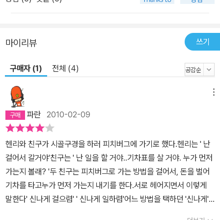
쓰기
마이리뷰
구매자 (1)
전체 (4)
메뉴
파란
2010-02-09
헨리와 친구가 시골구경을 하러 피치버그에 가기로 했다.헨리는 ' 난
걸어서 갈거야'친구는 ' 난 일을 할 거야..기차표를 살 거야. 누가 먼저
가는지 볼래? '두 친구는 피치버그로 가는 방법을 걸어서, 돈을 벌어
기차를 타고누가 먼저 가는지 내기를 한다.서로 헤어지면서 이렇게
말한다' 신나게 걸으렴' ' 신나게 일하렴'어느 방법을 택하던 '신나게'
이 대목이 참 마음에 든다누가 옳다가 아니라 자신이 선택한 방법에