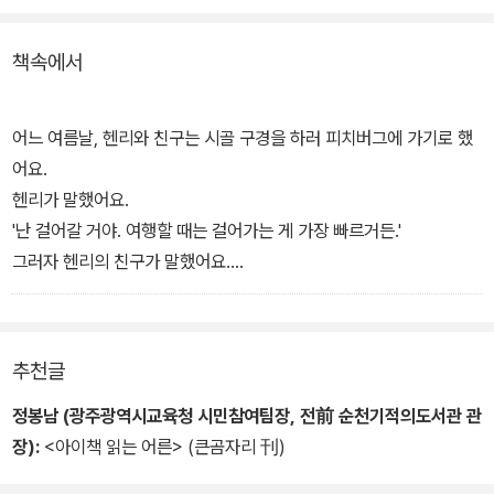
두 친구의 다른 여정을 번갈아가며 보여준다. 친구는 책꽂이를 옮기
책속에서
고,장작을 나르며, 우체국 바닥을 쓸고, 정원의 풀을 뽑는다. 반면에
헨리는 돌담 위를 걷고, 들꽃을 관찰하고, 서드버리 강을 구경하고, 나
무 위에서 시원한 바람을 받으며 새를 관찰한다. 그리고, 두 친구는 피
어느 여름날, 헨리와 친구는 시골 구경을 하러 피치버그에 가기로 했
치버그에서 만난다.
어요.
헨리가 말했어요.
<월든>
의 작가, 헨리 데이빗 소로우를 모델로 한 그림책. 소로우는
'난 걸어갈 거야. 여행할 때는 걸어가는 게 가장 빠르거든.'
돈 버는 데 시간을 조금 줄이면 재미있는 인생을 살 수 있다고 생각했
그러자 헨리의 친구가 말했어요.
다. 느림과 과정의 즐거움이 어린이의 눈높이에서 잘 표현된 그림책
'난 일을 할 거야. 돈을 벌어서 피치버그로 가는 기차표를 살 거야.
이다. 헨리와 그 친구의 대피를 통해, 인생에서 정말 소중한 것이 무엇
누가 먼저 가는지 볼래?'
인지를 깨닫게 된다.
친구가 손을 흔들며 말했어요.
추천글
'신나게 걸으렴.'
'헨리는 피치버그 쪽까지 걸어가며 말했어요.
정봉남 (광주광역시교육청 시민참여팀장, 전前 순천기적의도서관 관
'신나게 일하렴.''
장):
<아이책 읽는 어른> (큰곰자리 刊)