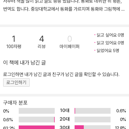
서부터 책을 많이 읽고 글도 종종 썼습니다. 동화로 데뷔한 뒤 평론,
번역도 합니다. 중앙대학교에서 동화를 가르치며 동화와 그림책에 관
한 대중강연을 합니다. 《검은 빛깔 하얀 빛깔》, 《안데르센 메르헨》,
《끄로꼬》, 《100 인생 그림책》, 《여름 안에서》, 《멈춰서 바라보면》들
을 우리말로 옮겼습니다. 지은 책으로 《용감한 꼬마 생쥐》, 《앤티야
읽고 싶어요 0명
1
4
0
커서 뭐가 될래?》, 《시장 고양이 상냥이》, 《조그만 새싹》 들이 있고,
읽고 있어요 0명
100자평
리뷰
마이페이퍼
평론집으로 《잘 만났다, 그림책》, 《판타지 동화를 읽습니다》, 《잘 나
읽었어요 5명
간다, 그림책》 들이 있습니다.
이 책에 내가 남긴 글
로그인하면 내가 남긴 글과 친구가 남긴 글을 확인할 수 있습니다.
로그인하기
구매자 분포
10대
0.6%
0%
20대
0%
0.6%
30대
12.8%
62.2%