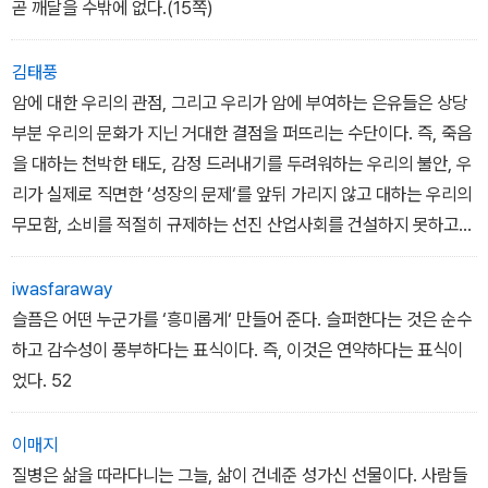
곧 깨달을 수밖에 없다.(15쪽)
김태풍
암에 대한 우리의 관점, 그리고 우리가 암에 부여하는 은유들은 상당
부분 우리의 문화가 지닌 거대한 결점을 퍼뜨리는 수단이다. 즉, 죽음
을 대하는 천박한 태도, 감정 드러내기를 두려워하는 우리의 불안, 우
리가 실제로 직면한 ‘성장의 문제‘를 앞뒤 가리지 않고 대하는 우리의
무모함, 소비를 적절히 규제하는 선진 산업사회를 건설하지 못하고
있는 우리의 무능력, 점차 가중되고 있는 역사의 폭력을 둘러싼 공포
를 정당화하는 우리의 태도 같은 결점을 말이다. 예상컨대, 암의 은유
iwasfaraway
가 생생하게 반영해 주고 있는 이런 문제들이 해결되기 훨씬 이전에,
슬픔은 어떤 누군가를 ‘흥미롭게‘ 만들어 준다. 슬퍼한다는 것은 순수
그런 은유가 곧 진부해질 것이다.
하고 감수성이 풍부하다는 표식이다. 즉, 이것은 연약하다는 표식이
었다. 52
이매지
질병은 삶을 따라다니는 그늘, 삶이 건네준 성가신 선물이다. 사람들