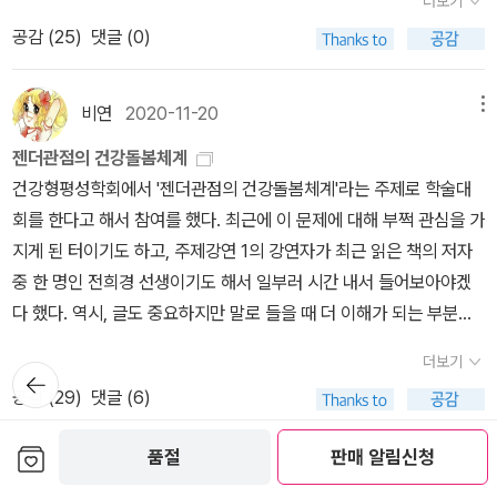
그때 살만하니까 샀겠지, 뭐. 엔도 슈사쿠, 내가 다 읽어보도록 하겠
더보기
이른 새벽 5시에 깼기에, 머리를 좀 씻을 생각으로 저 책을 잡아보았
는 그것이 결코 내가 원하는 스타일의 옷차림이 아니었기 때문이다.
보여주는 책이 또 있을까. 이대남은 사고치고 이대녀는 수습하고....
해 지는 것이 아닐까?스스로도 제어하지 못하면서 도대체 뭘 할 수
다. <침묵>이 너무 좋았어서 <깊은 강>을 샀다. <사무라이>도 곧 살
공감 (
25
)
댓글 (0)
다. 구색은 얼추 갖추었으나, 잘 간추린 책이라고는 보기는 어렵다.
마지막 만난날도 그가 원하는 스타일을 최대한 맞추기 위해 나는 그
에효. 최윤필, <가만한 당신>부고 기사에서 이토록 많은 것들을 볼
있을까 라는 생각. <수신제가치국평천하>이지 <평천하치국제가수
예정이다.<은유로서의 질병>은 사실 이 책보다 사고 싶은 다른 책이
127쪽에 Mary Wollstonecraft의 사망연도가 1997년으로 되어
가 사준 고데기로 열심히 머리를 말고 최대한 갖춰입고 약속장소에
수 있는 힘. 최윤필의 가만한 발걸음을 내내 응원한다. 김소영, <어린
신>이 아닌 것처럼. 모든 변화의 시작은 자기 안에서시작된다는 것
있었는데, 그 책이 절판이라 이걸 샀다. 절판된 책은 <통증 연대기>
있는데, 당연히 1797년의 오기이다. 133쪽 Phillippa Foot의 이름
나갔다. 그런데 그가 내게 같이 미용실에 가자고 했다. 내 스타일이 마
비연
2020-11-20
메뉴
이라는 세계>관점을 바꿔주는 책. 모든 어른들이 읽어야 할 책. 서현
을. 너무 당연하지만 오래 걸려 깨달았었는데 하...그 소중한 깨달음을
나이가 들면서 각기 다른 통증들이 수시로 내 육체에 찾아들게 되었
표기, 135쪽 Judith Jarvis Thomson의 이름 표기도 잘못되었다
음에 안든다며 자기가 예쁘게 만들어주겠다고 했다. 안그래도 사귀는
숙, <소년을 읽다>어린이라는 세계와 자매품. 남보라, 박주희, 전혼
최근 말끔하게 잊고 지내던 찰나 <해빗>을 읽으면서 다시 뜨끔뜨끔
고, 처음엔 당황스럽고 화도 나고 슬펐지만 어느 순간, 아 이 통증들은
젠더관점의 건강돌봄체계
(그 밖에 아주 많지만 생략). 포스트 페미니즘의 흐름을 크게 여성해
동안 그런점이 점점 힘들어서 친구에게 내가 죽으면 몸에서 사리가
잎, <중간착취의 지옥도>탐사보도란 이렇게 해야 하는 것임을 증명
놀라고 이전의 기억들도 되살아 나고 있다. 올해를 시작하면서- 더불
이제 내가 끌어안고 가야 하는거구나, 생각하게 되었다. 그러나, 통증
건강형평성학회에서 '젠더관점의 건강돌봄체계'라는 주제로 학술대
방운동(MLF; Mouvement de libération des femmes https://
나올것이다 장담하던 나는 그날 폭발하고 말았다. 그리고 유예기간을
해주는 책. 그리고 노동자이면서도 노동자의 위치성을 잃어버리고 사
어 <북플>이라는 공간의 위력, 그 안에 있는 내게 영감을 주는 고수
에 대한 생각을 좀 읽어보고 싶은거다. 그 때 생각난게 이 <통증연대
회를 한다고 해서 참여를 했다. 최근에 이 문제에 대해 부쩍 관심을 가
en.wikipedia.org/wiki/Mouvement_de_lib%C3%A9ration_de
갖자고 선언했지만 사실 나는 그와 헤어질 결심을 하고 그에게 정리
는 대다수의 한국인들에게 꼭 읽히고 싶은 책.그나저나 토마스 베른
분들 덕분에 - 자극을 받아 이런 저런 책들을 여러권 시작했는데 결과
기> 인데 절판인것이다. 그리고 중고.. 비싸게 팔고 있더라고요들?
지게 된 터이기도 하고, 주제강연 1의 강연자가 최근 읽은 책의 저자
s_femmes)의 두 분파, 즉 '평등'을 강조하는 '혁명적 페미니스트' →
할 시간을 준 거였다. 그 뒤로 나는 악세서리며 진한 화장, 정장 스타
하르트 <소멸>하고 부코스키 <우체국> 뽑아준 사람 누구? 내적 친
적으로 너무 많이 벌여놓고 말았다. 시작한(syo님 s
내가 이 책 읽고 싶어 출판사에도 문의해보았지만 긍정적 답변을 받
중 한 명인 전희경 선생이기도 해서 일부러 시간 내서 들어보아야겠
영미 페미니즘과, '차이'를 강조하는 '정치와 정신분석'(Politique et
일의 여성복, 굽 높은 구두와도 이별했다. 남성이 여성의 성 자체보
밀도 상승했어요....
t) 추가로 구입한 어느순간 또 내 안
지 못해 구하지 못하고 있고, 그래서 <은유로서의 질병>을 읽자고 방
다 했다. 역시, 글도 중요하지만 말로 들을 때 더 이해가 되는 부분이
psychanalyse, 줄여서 po et psyche) → 프랑스 페미니즘으로 대
다 성을 상징하는 것에 더 흥분할 때 그 사람은 페티즘 fetishism(이
의 새가 날개가 하나둘씩 빠지려고 한다. 다짐하는 의미에서 한 번 정
향을 돌려버렸다. 최근에는 '빈 곳'에 대해 생각한다.나는 사람에게는
있는 것 같고, 소중한 시간이었다. 주제강연자들도 다 좋았지만 토론
별하고 있다. 그리고 포스트 모더니즘의 주요한 마디가 어떻게 페미
성 몸의 일부나 옷, 소지품 등에서 성적 만족을 얻는 이상 성욕의 하
더보기
리하고차근차근 하나씩 읽어나가야지.그리고 좋은 습관으로 나의 매
각자의 빈 곳, 빈 공간이 있다고 생각한다. 그리고 우리는 끊임없이 그
뒤로가
자들도 각기 자료를 준비해와서 주제강연만큼이나 열심히 이야기를
니스트들에 의하여 재전유되었는지를 소개하고 있는데, 다룰 내용이
기
나 옮긴이)에 빠진 것이다. 페티시즘은 부분을 전체인 것처럼 생각한
공감 (
29
)
댓글 (6)
일을 단단하게 일궈나가야겠다. 책은 일단 여기서 더는 욕심내지 말
것을 채우고 싶어하는게 아닐까. 이를테면 (그것이 상실이든 혹은 일
하는 모습이 인상적이었고. 이런 이야기들이 조금씩 나오기 시작하고
방대해서 그런지, 다른 '하룻밤의 지식여행' 시리즈에 비하여는 실망
다. 사랑하는 사람을 '아름다움'에 근거해서만 선택하는 남성은 여성
고 ! 초심을 살려서, 멀리 있지 않은 파랑새를 찾아서.
방적 폭력이든)아빠로부터의 충족된 관계가 없다면, 어떻게든 그것을
연구하는 사람들이 늘어난다는 자체가 굉장히 고무적인 일이다 싶고,
스럽다. 지은이 Sophia Phoca는, 런던예술대학(UAL, https://e
보관함담기
을 페티시로 취급하는 것이다. 그녀의 일부, 그녀의 시각적이미지, 심
품절
판매 알림신청
채우고 싶어서 다른 관계들을 맺게 되고 그 성질이 결정 되는 거다. 이
이게 고무적인 일에 그치지 말고 앞으로 일보 이보 전진하는 디딤돌
han22598
2020-11-03
메뉴
n.wikipedia.org/wiki/University_of_the_Arts_London)을 구성
지어는 그녀의 살갗도 아닌 것을 그녀의 성적 자아인 양 취급하는 것