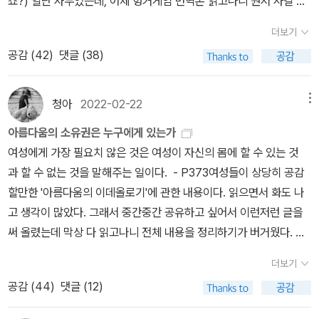
죠?) 일단 사두었는데, 어제 헝거게임 번역본 읽고나니 원서 사길 잘
가 책에서 두루뭉술한 정의만 내놓다 보니, 그 저서의 맥락보다는 오
안 될 주요한 작품과 저작들 위주 선정(2000년부터 2024년 사이
했다는 생각이 들었다. 그건 내가 원서를 읽을 수 있다거나 읽고 싶어
히려 대중화된 맥락에서 더 많이 사용하며 말 그대로 '꿈보다 해몽이
더보기
국내 출간된 도서 중/번역서의 경우 국내 초역 출간을 기준/골라주신
서가 아니라, 그냥 갖고 있고 싶어졌기 때문이다. 너, 갖고 싶다. ㅋㅋ
더 나은' 격이 되었는데, '캠프'도 비슷해 보인다.이와 관련해서는 예
공감 (
42
)
댓글 (38)
10권 간의 순위는 필요하지 않음)잠자냥이 고른 2000~2024 21세
그런데 이미 가졌지롱~<몰타 한달 살기>는 왜 알라딘에서 저 구버
전에 나온 <21세기 문화 미리 보기>(이영철 엮음, 시각과언어, 199
기 최고의 책 자우메 카브레, <나는 고백한다> 문학빠로서 이 책은
젼으로만 검색되는지 모르겠다. 어쨌든 내 삶의 일정 부분은 몰타에
9)라는 편역서의 '캠프 논쟁'이라는 장에 손택의 '캠프'론과 함께 수록
21세기에 읽은(아직까지는) 최고의 문학 작품이다. 예전에 이 책 읽
가서 어학연수 할 계획인지라 한달 살기 사서 어제 훑었는데 이 책은
된 모 메이어의 '캠프의 담론을 수정한다'('Reclaiming the Discour
청아
2022-02-22
메뉴
고 리뷰 남겼 때 ‘문학을 사랑하는 독자가 이 책을 읽지 않고 죽는다면
영... 아마 그전에 <트립풀 하노이>를 본 탓이리라.<트립풀 하노이>
se of Camp,' The Politics and Poetics of Camp, Moe Meye
아름다움의 소유권은 누구에게 있는가
얼마나 안타까울지 몸서리가 처질 정도’라고 쓴 적이 있다. 아직도 이
는 분량도 얇은 책인데 사진들이 다 너무 좋아서 트립풀 시리즈 다 갖
r, ed. London & New York: Routledge, 1994, pp. 1-22)를 참
여성에게 가장 필요치 않은 것은 여성이 자신의 몸에 할 수 있는 것
평은 유효하다. 스토리와 플롯, 서사 기법, 주제 모든 면에서 탁월하
춰놓고 싶어졌다. 아무때나 아무곳이나 꺼내서 넘겨보면 기분이 넘나
고할 만해 보인다.메이어의 지적에 따르면 '캠프'는 본래 동성애자 진
과 할 수 없는 것을 말해주는 일이다. - P373여성들이 상당히 공감
다. 디노 부차티, <타타르인의 사막><나는 고백한다>가 널리 알려서
좋아질 것 같은 거다. 한장씩 넘겨 보면서 내가 갔던 곳을 확인하는 것
영에서 통하던 용어였기 때문에, 손택이 그 본래의 맥락에서 벗어나
할만한 '아름다움의 이데올로기'에 관한 내용이다. 읽으면서 화도 나
널리 읽히고 싶은 책이라면 <타타르인의 사막>은 어쩐지 나만 아는
도 좋았고, 오오, 역시 내가 안가본 데가 이렇게나 많군! 하면서 앞으
서 일반적인 의미로 전용한 것에 대해 동성애자 측의 비판도 만만찮
고 생각이 많았다. 그래서 중간중간 공유하고 싶어서 이런저런 글을
책으로 남겨두고 조용히 은둔하면서 여러 번 되풀이해 읽고 싶은 책
로 갈 곳들을 체크해보기도 했다. 하노이.. 너는 내가 계속 가줄거야.<
았다고 한다. 문득 지난번 아이유의 노래 제목이 동성애자 진영의 구
써 올렸는데 막상 다 읽고나니 전체 내용을 정리하기가 버거웠다. 언
이랄까. 이 책의 분위기, 이 책이 말하고자 하는 바는 아직도 기억에
로드>는 나로 하여금 코맥 매카시를 다 읽어보겠다! 하게 만든 책인
호와 비슷하다며 제기된 논란이 생각나는데, 사실 그건 <캔터베리 이
젠가 좀 더 아는 것이 많아지고 이 책과 연결할 수 있을 때쯤, 그 때 재
남는다. <고도를 기다리며>의 사막 버전- 이젠 아무 페이지나 펼쳐
데, 읽은지가 아주 오래되었다. 그동안 만난 코맥 매카시가 어느 순간
야기>에도 나올 만큼 오래 된 구호였다.말년에 가서야 넌지시 커밍아
더보기
독하고 좀 더 나은 리뷰를 써 낼 수 있을지도 모르겠다. 어쨌건 이 책
읽어도 좋을 것 같다. 마거릿 애트우드, <증언들>임신 중단, 재생산,
에는 매우 난해하기도 했던 터라 전작을 다 읽겠다! 하던 의지는 좀 사
웃을 했던 손택이었으니, 굳이 동성애자 진영의 용어를 가져다가 대
공감 (
44
)
댓글 (12)
의 내용은 결코 가볍지 않다. 생각의 가지가 많이 뻗어나가가게 하는
여성의 몸에 대한 권리, 성과 권력의 문제 등 <시녀 이야기>와 함께
라졌는데, 얼마전에 친애하는 알라디너 님의 리뷰에서 로드 재미없었
중화시키는 데에 일익을 담당한 의도가 무엇이었는지에 대해서는 여
그런 사유가 담겨서 그런 것 같다. 미용성형수술 산업은 건강한 것
21세기에 꼭 읽어야 할 문학 작품 중 하나. 대부분의 후속작은 전작을