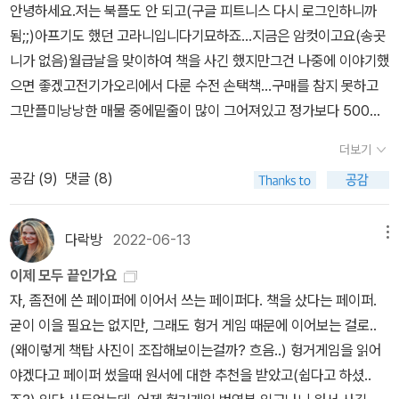
꿈꿨을 만큼 비범한 아이였다'라는 구절이다. 왜냐하면 퀴리 부인은
안녕하세요.저는 북플도 안 되고(구글 피트니스 다시 로그인하니까
목록을 쭉 살펴보니 내가 이미 읽은 책도 있고, 아직 읽지는 않았으나
'자서전'을 쓴 적이 없기 때문이다. 인터뷰집 <수전 손택의 말>에서는
됨;;)아프기도 했던 고라니입니다기묘하죠...지금은 암컷이고요(송곳
왜 뽑혔을지 공감이 가는 책도 있고, 엥? 이 책은 좀 그렇지 않나? 고
'그 딸이 쓴 퀴리 부인 전기'로 정확히 옮겼던데, 어떻게 와전되었는지
니가 없음)월급날을 맞이하여 책을 사긴 했지만그건 나중에 이야기했
개를 갸우뚱하게 되는 책도 있고, 아니, 이 책을 고른 사람이 있다니
모르겠다.물론 사소한 오류일 뿐이다. 퀴리 부인의 '전기'를 '자서전'이
으면 좋겠고전기가오리에서 다룬 수전 손택책...구매를 참지 못하고
누구일까?! 내적 친밀감이 상승하는 책도 있고, 사두기만 하고 안 읽
라 쓰고, '단상'과 '노트'를 혼동한들, 설마 '사울'이 '바울' 되듯 '손택'이
그만플미낭낭한 매물 중에밑줄이 많이 그어져있고 정가보다 500원
은 책들 중에 이 기회에 꼭 읽어봐야지 싶은 책도 있고, 오호, 이 책 재
'발택'되고 '해석에 반하다'가 '해석에 꽂히다'가 되지는 않을 터이니
싼중등급 매물을 사게 되었습니다.사진첨부햇는데왜돌아감?하지만
미나 보인다. 이번에 사야지! 하는 책도 있고.... 아무튼 매우 흥미롭
더보기
말이다. 하지만 손택도 아렌트처럼 과대평가된 '여성' 저자는 아닐까
보기엔 무리없으실 것.사실 전 책에 낙서되어 있는 거...싫어하지 않습
다. 나는 일단 희진쌤과 강유원의 리스트를 가장 먼저 눌러보았다(그
공감 (
9
)
댓글 (8)
하는 의구심을 품은 나귀님의 입장에서는 이런 사소한 실수조차 의미
니다!!!사서의 반전;ㅋ𐌅 𐨛 ｦ𐌅 𐨛 ｦ 𐌅 𐨛 ｦ 𐌅 ㅋ𐌅 𐨛 ｦ𐌅 𐨛 ｦ 𐌅 𐨛 ｦ 𐌅 𐨛 ｦ
다음으로는 박태근-이은혜-노승영-김명남-홍한별 순). 그리고 그들
심장해 보인다.저자의 명성이 지나쳐서 독자는 물론이고 번역자나 편
𐌅 𐨛ㅋ𐌅 𐨛 ｦ𐌅 𐨛 ｦ 𐌅 𐨛 ｦ 𐌅 𐨛ㅋ𐌅 𐨛 ｦ𐌅 𐨛 ｦ 𐌅 𐨛 왜냐면 그 밑줄이...제
이 추천한 책 중 아직 안 읽은 책은 다 읽어볼 생각인데.... 그러다 보
집자조차도 비판적으로 읽지 못하는 바람에, 정말 사소한 오류조차
독서의 길잡이가 되어줄 때가 있거든요아무 생각없이 읽는 게 저인데
다락방
2022-06-13
메뉴
니 문득 나도 나만의 21세기 최고의 책 리스트를 만들어보고 싶어졌
어떤 의도인 양 오해되고 그냥 넘어가는 경우는 의외로 흔하다. 대표
저보다 안목이 좋고 손을 가만히 못 둔 독자가이렇게저렇게 메모하고
다. 사실 나도 음지에서 활동 중인 편집자이자 책 주변의 한 사람이 아
이제 모두 끝인가요
적인 사례가 피천득의 수필집 <인연>에서 셰익스피어 인용문의 '에
정리해둔 게책에 남아 있으면저는 그걸 참고합니다.이번 책도 부디
닌가?! ㅋㅋㅋㅋㅋㅋㅋㅋㅋ 그리고 당연히 책 주변인인 이 알라딘 서
자, 좀전에 쓴 페이퍼에 이어서 쓰는 페이퍼다. 책을 샀다는 페이퍼.
어리얼'을 '에머리얼'로 잘못 입력했더니, 제자인 현직 교수가 그것조
그리 되기를 바라요........일하면서 그런 독자 딱 한 명 봤습니다그러
재 이웃들의 나만의 21세기 최고의 책 리스트도 궁금해지지 않을 수
굳이 이을 필요는 없지만, 그래도 헝거 게임 때문에 이어보는 걸로..
차도 '해석'하려 시도했던 일이다.새로운 번역서에서도 손택의 대표
니 핵심에 밑줄긋기...아무나 할 수 있는 건 아닌듯해여...
가 없다......락방아 너도 좀 해봐!*매체와 온라인 서점 등에서 일부 신
(왜이렇게 책탑 사진이 조잡해보이는걸까? 흐음..) 헝거게임을 읽어
에세이로 내세운 '캠프'론의 경우, 그 단어의 의미가 정확히 무엇인지
간만 주로 소개되는 상황을 벗어나 독자들이 놓쳐서는 안 될 책들을
야겠다고 페이퍼 썼을때 원서에 대한 추천을 받았고(쉽다고 하셨..
는 여전히 모호할 뿐이다. 에드워드 사이드의 '오리엔탈리즘'도 저자
엄선하여 소개하려는 기획으로, 지난 25년 출간된 저작 중 묻혀서는