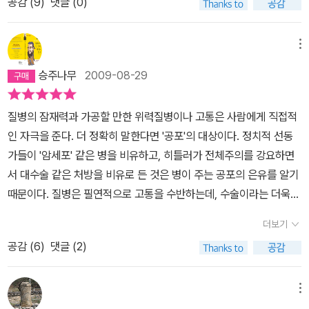
했었지만, 또 다른 ‘형벌’인 ‘자궁암’ 선고를 받았다. 그리고 그녀의 절
공감 (
9
)
댓글 (0)
아니 세계인들이 불안에 떨고 있다.이 질병 또한 분명히 잡힐 것이다.
팽배했지 않은가?개인적으로 나는 내가 앓고 있는 정신과적 질환으
친한 친구들이 ‘에이즈’라는 병으로 하나둘씩 세상을 떠났던 시기였
불철주야 애쓰시는 모든 관계당국 관계자들과 의료진들 너무 감사하
로 인해 직장에서 따돌림과 괴롭힘을 당하고, 객관적으로 나의 근무
다. 그래서 사람들이 결핵이나, 암, 에이즈와 같은 질병을 대하는 태도
다.시민들은 침착하게 대응하고 있는데 과도하게 질병에 대한 두려움
메뉴
환경이 대단히 열악하고 부당하였음에도 결국은 모든 것이 나의 책임
를 깊이 사유하게 된 그녀가 '은유로서의 질병'과 '에이즈와 그 은유'를
을 부추기는 못된 언론들은 이제 그만해라 .코로나 바이러스 또한 '치
이 된 것이 아마 이 책의 사례와도 연결되지 싶다. 분명 직장 근무 환
승주나무
2009-08-29
쓰게 된 것이다. 결핵, 나병, 매독, 페스트, 콜레라, 암, 에이즈 등 이런
료해야 할 그 무엇' 일 뿐이다.
경이 문제가 있음에도 내가 원래 병이 있다는 이유로 공무상 병가가
병들을 떠올리는 우리의 머리 속에 연상되는 이미지들은 어떤 것들이
인정되지 않는 것이다.(내가 처음 병을 앓게 된 이유도 내가 약해서가
질병의 잠재력과 가공할 만한 위력질병이나 고통은 사람에게 직접적
있을까? 지금 이런 병명과 함께 당신의 머리 속에 떠오른 이미지들을
아니라 객관적으로 보통 사람이 견딜 수 없는 힘든 상황을 겪었기 때
인 자극을 준다. 더 정확히 말한다면 '공포'의 대상이다. 정치적 선동
찾아보라, 그게 바로 우리 사회에 있는 질병에 관한 사회적 은유다. 결
문이다) 수전 손택이 이야기하였듯이 사람들은 자신이 잘 이해하지
가들이 '암세포' 같은 병을 비유하고, 히틀러가 전체주의를 강요하면
핵은 불결하고 하층민들이 잘 걸리는 수치스러운 질병에서 결핵이라
못하는 질병에 대해 편견을 가지고 은유를 덧붙이고, 그 은유들은 의
서 대수술 같은 처방을 비유로 든 것은 병이 주는 공포의 은유를 알기
는 병 자체에서 오는 창백한 안색, 허약함, 콜록거림 등등에서 ‘낭만스
학이 발전함에 따라 점차 다른 질병으로 그 은유의 대상을 바꾸고 있
때문이다. 질병은 필연적으로 고통을 수반하는데, 수술이라는 더욱
러움’ ‘영혼의 상처’ 등 ‘낭만성을 대표하는’ 질병으로서 사회적 은유
다.수전 손택은 이 책을 통해 질병은 질병일 뿐이며, 그 투명성을 가리
강력한 고통을 통해서 삶을 유지하느냐, 더 큰 고통을 받아들이지 않
를 획득하기에 이른다. 그에 비해 ‘암’은 일단 받아들이기 매우 부끄러
더보기
는 이미지를 걷어내야 함을 말하고, 그러한 이미지를 양산해낸 사회
고 그대로 질병이 안내하는 죽음의 길로 가느냐라는 두 개의 선택지
운 신체(결장, 방광, 직장, 유방, 자궁, 전립선, 고환 등)에 침범하는 것
를 비판한다. 나로서는 자신이 겪은 질병에서 이러한 사고를 엮어내
공감 (
6
)
댓글 (2)
만이 인간에게 주어져 있기 때문이다. 아들 부시와 미국 대통령 선거
으로 부위부터 낭만적이지 못하며, 손택이 이 에세이를 썼던 1978년
는 수전 손택의 지성이 대단히 부러울 따름이다ㅠ.ㅠ
에서 경쟁했던 앨 고어는 <이성의 위기>(중앙books)에서 공포가
당시만 해도 성격적으로 결함이 있고 인간 관계에서도 결함이 있는-
이성의 가장 강력한 적이라는 주장을 내놓았다. 공포와 이성은 모두
그러니까 속으로 삭이는 사람들에게서 암이 잘 나타난다는- 은유가
메뉴