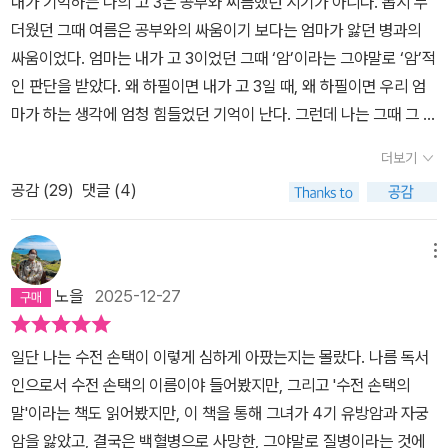
내가 기억하는 나의 고 3은 공부와 씨름했던 시기가 아니다. 몹시 무
우리들의 삶에 굴레를 씌워온다.수잔 손택은 자신이 유방암과 자궁암
더웠던 그때 여름은 공부와의 싸움이기 보다는 엄마가 앓던 병과의
을 겪으면서 그리고 자신의 친한 벗을 에이즈라는 병으로 잃는 과정
싸움이었다. 엄마는 내가 고 3이었던 그때 ‘암’이라는 그야말로 ‘암’적
에서 정작 자신이 가진 병보다는 그 병이 가진 은유적 짊에 의해서 더
인 판단을 받았다. 왜 하필이면 내가 고 3일 때, 왜 하필이면 우리 엄
욱 고통받고 좌절받게 되는 현실세계의 왜곡과 변형을 목도해왔으며
마가 하는 생각에 엄청 힘들었던 기억이 난다. 그런데 나는 그때 그 이
이후로 존재나 현실 그 자체가 은유에 의해 해석에 의해 현대에는 더
야기를 가족이 아닌 그 누군가에게도 하지 않았다. 가장 친한 친구에
욱 이미지라는 수단을 통해 가해지는 허구적이고 환상적이며 부가적
더보기
게조차 말하기 싫었다. ‘우리 엄마가 암이야’라는 말을 누군가에게 하
인 고통에 대해 거부하는 삶을 고집하였다. 나아가 자신의 삶에 주어
공감 (
29
)
댓글 (4)
는 순간, ‘암’이라는 낙인이 엄마는 물론, 우리 가족 전체에게 찍히는
진 질병을 직접 대면할 수 있게 되고 거기에서 인생의 교훈과 삶의 의
것 같아서 싫었다. 동정 받는 것도 싫었다. 누가 아는 것 자체가 싫었
미를 제대로 파악할 수 있게 되었다. 우리 현실의 삶도 마찬가지일 것
다. 엄마의 ‘암’은 나는 물론 가족에게도 그렇고, 엄마 자신은 더욱 그
메뉴
이라는 생각이 든다. 삶의 은유에 의해 왜곡되고 변형된 허상들의 세
러했겠지만 형벌 같은 느낌이 들었다.수잔 손택의 <은유로서의 질병
계, 메트릭스의 세계에서 우리는 살고 있다. 그러한 허상들에 의한 이
노을
2025-12-27
>-이 책은 '은유로서의 질병'과 '에이즈와 그 은유' 두 편의 에세이로
미지를 떨쳐 내고 삶의 진정한 실존과 마주칠 수 있는 길은 나에게 있
이루어진다-을 덮는 순간, 아니 이 책을 펼친 순간 잊었던 열 아홉 살
어 어떤 것일까? 물론 그 허상을 떠나 우리는 살 수 없다. '사람들은
일단 나는 수전 손택이 이렇게 심하게 아팠는지는 몰랐다. 나름 독서
의 기억이 떠올랐다. 내가 ‘암’을 받아들인 태도와 엄마가 ‘암’을 받아
물론 은유없이 사고할 수 없다. 그러나 그렇다고 해서 우리가 자제하
인으로서 수전 손택의 이름이야 들어봤지만, 그리고 '수전 손택의
들인 태도, ‘가족’이 암을 받아들인 태도에 있었던 ‘공포’ ‘낙인’ ‘형벌’
고 피하려 애써야 할 은유가 없다는 것을 의미하지는 않는다. 물론, 모
말'이라는 책도 읽어봤지만, 이 책을 통해 그녀가 4기 유방암과 자궁
‘부끄러움’ 같은 것들. ‘질병’을 ‘질병’ 자체로 단순하게 받아들이는 것
든 사고는 해석이다. 그러나, 그렇다고 해서 해석에 반대한다는 것이
암을 앓았고, 결국은 백혈병으로 사망한, 그야말로 질병이라는 것에