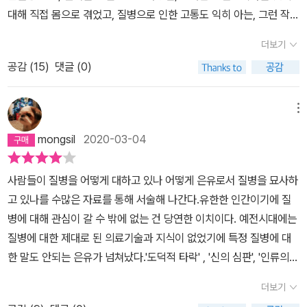
이 아니라 일종의 사회적 관습이나 은유로 받아들인 것이다. 그 무렵
언제나 옳지 않다는 것을 의미하지는 않는다.'는 그녀의 말에서처럼
대해 직접 몸으로 겪었고, 질병으로 인한 고통도 익히 아는, 그런 작가
엄마가 앓던 ‘암’에 대한 은유를 보면, 왜 엄마는 그때 ‘수치스러워 했
그 속에 살면서도 그것에 휘둘리지 않는 삶, 응무소주 이생기심의 마
라는 것을 알게 되었다.이 책은 두 파트로 나뉘어지는데, 1부인 '은유
었나’를 이해할 수 있다. 이를테면 우리나라 여성들이 가장 많이 앓는
더보기
음이 우리에겐 필요하다.삶과 세상을 바라보는 관점에서의 그녀가 가
로서의 질병'은 암환자로서 자신이 겪은 체험에 바탕을 두고 있으며,
‘암’의 한 종류인 ‘자궁암’에 대한 은유. ‘결혼하지 않은 미혼 여성은
진 독특한 매력속에서 내가 발견할 수 있는 것은 무엇일까? 삶의 은
공감 (
15
)
댓글 (0)
2부인 '에이즈와 그 은유'는 1부에서의 문제의식을 보다 확장하여 이
잘 걸리지 않을 뿐더러’ ‘그러니까 미혼 여성이 자궁암이라면 화려한
유로부터 내가 해방되고 그래서 내 삶을 보다 온전하고 직접 대면할
야기하고 있다.저자가 유방암을 앓았을 당시 사람들은 암에 대해 일
(?) 전적을 의심해 봐야 하며’ ‘기혼 여성이 걸리는 경우는 배우자의
수 있는 그 길을 나의 내면에서 찾아내어야 할 것이다.
종의 선입견을 가지고 있었고, 그리하여 선뜻 이야기하지 못하는, 즉
메뉴
외도’ 때문일 경우가 많다는, ‘자궁암’을 바라보는 사회적 은유에서 자
은유로서 그 병을 다루는 경향이 있었다. 이것은 과거 역사에서 우리
유로울 수 없던 것이다. ‘유방암’에 대한 은유도 그렇다. 요즘에는 ‘비
mongsil
2020-03-04
가 나병이나 페스트, 매독, 결핵과 같이 일종의 편견이자 어쩌면 신의
만’인, ‘동물성 지방을 너무 많이 섭취하는’ ‘운동을 하지 않는 게으
처벌로 생각하는 사고로 이어져 그 병을 앓는 환자들에 대해 사회적
름’이 불러오는 암이라는 은유가 또 널리 퍼져있다. 그런데 이런 은유
사람들이 질병을 어떻게 대하고 있나 어떻게 은유로서 질병을 묘사하
으로 부정적으로 바라보는 시선이 존재했다. 이것은 특히 2부에서 다
들이 과연 모두 타당한가? 수잔 손택, 그녀는 아버지가 일찍이 결핵
고 있나를 수많은 자료를 통해 서술해 나간다.유한한 인간이기에 질
룬 에이즈에 대한 시각에서 극명하게 드러난다.사실 나는 수전 손택
으로 사망했고(손택의 엄마는 그 사실을 끝끝내 숨겼다고 한다. 당시
병에 대해 관심이 갈 수 밖에 없는 건 당연한 이치이다. 예전시대에는
과는 다른 세대이기에 암에 대한 편견은 경험한 적 없으나, 1980~1
결핵은 불결하고 가난한 사람들이 걸리는 수치스러운 병이라는 사회
질병에 대한 제대로 된 의료기술과 지식이 없었기에 특정 질병에 대
990년대를 휩쓴 에이즈 환자에 대한 공포와 경멸을 뚜렷이 기억하고
적 은유가 만연했기에) 엄마 또한 폐암으로 사망했다. 더욱이 손택 그
한 말도 안되는 은유가 넘쳐났다.'도덕적 타락' , '신의 심판', '인류의
있다. 이는 대단한 사회적 현상으로, 톰 행크스가 주연한 '필라델피아
녀가 이 에세이를 쓰기 전 ‘유방암 4기’라는 청천벽력과 같은 ‘형
종말' 심지어 '낭만적 질병' 등 수많은 왜곡과 은유로 말이다.수전 손
(1994년작)'에서 너무나 잘 그려내고 있다. 아니, 2020년 코로나 사
더보기
벌’을 선고 받았고 이 에세이가 세상에 빛을 본 뒤에는 유방암을 극복
택에게 질병이란 그저 '치료해야 할 그 무엇'일 뿐이다.지금 온 국민이
태 때 공중방역을 어긴 자들에 대한 강한 분노와 경멸이 우리 사회에