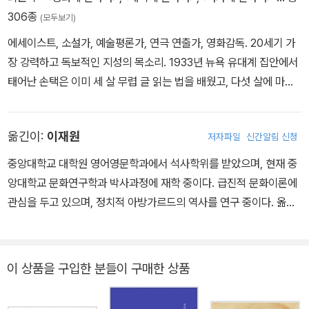
306종
(모두보기)
에세이스트, 소설가, 예술평론가, 연극 연출가, 영화감독. 20세기 가
장 강력하고 독보적인 지성의 목소리. 1933년 뉴욕 유대계 집안에서
태어난 손택은 이미 세 살 무렵 글 읽는 법을 배웠고, 다섯 살에 마담
퀴리의 자서전을 읽고 생화학자가 되어 노벨상을 받기를 꿈꿨을 만큼
비범한 아이였다. 1949년 열여섯 살에 시카고대학교에 들어가 철학
옮긴이:
이재원
저자파일
신간알림 신청
과 고대사, 문학을 공부했고, 열일곱 살에 결혼해 열아홉 살에 아들 데
이비드 리프를 출산한다. 하버드대학교에서 철학 석사 학위를 받은
중앙대학교 대학원 영어영문학과에서 석사학위를 받았으며, 현재 중
뒤 옥스퍼드대학교와 소르본대학교 등지에서도 수학했다. 1958년
앙대학교 문화연구학과 박사과정에 재학 중이다. 급진적 문화이론에
이혼 후 아들과 함께 뉴욕으로 이주한 손택은 뉴욕대학교 등에서 강
관심을 두고 있으며, 정치적 아방가르드의 역사를 연구 중이다. 옮긴
의를 하며 본격적으로 글을 쓰는 생활을 시작한다. 1963년 첫 소설
책으로는 《하워드 진, 역사의 힘》 《사진에 관하여》 《속도와 정치》
『은인』을 출간했고, 이듬해 《파르티잔 리뷰》에 「‘캠프’에 관한 단상」
《타인의 고통》 《불복종의 이유》 《은유로서의 질병》 《신좌파의 상상
을 발표하며 문단의 주목을 받는다. 1966년 “해석은 지식인이 예술
력》 등이 있다.
이 상품을 구입한 분들이 구매한 상품
에 가하는 복수다”라는 선언으로 유명한 초기 대표작 『해석에 반대한
다』을 통해 문단에 돌풍을 일으킨 손택은 고급문화와 대중문화를 나