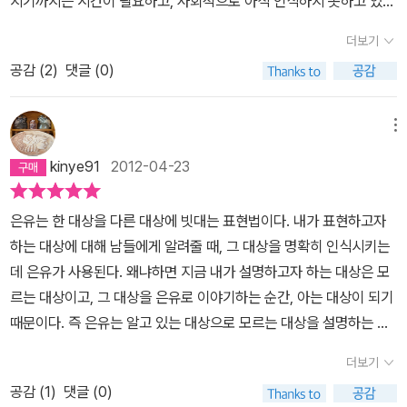
지기까지는 시간이 필요하고, 사회적으로 아직 인식하지 못하고 있고
만, 그를 연구한 수많은 비평가들은 '간질'이라는 키워드가 도스또옙
비슷한 병을 ‘선고’ 받고 ‘절망’에 빠져있는 사람에게 ‘극복’의 문제라
알고 있는 것이 아니라 어떤 식으로 (피상적으로 혹은 오해 속에서)
(그 배경에는 무지-몰라도 된다는 폭력-가 있겠죠) HIV나 죽음에 대
스끼라는 인물을 형성하는 중요한 요소라는 사실을 강조했다. 서양에
는 것을 말해주다 보니, 자연스럽게 흘러나왔다. 물론 그 사이 사회에
안다고 생각하고 있으며 그로인해서 생명에 크나큰 위협을 끼치지만
더보기
해서 효과적으로 교육받거나 접근하거나 열려 있는 정보, 그런 채널
서 '벼락'이 치면 엎드려서 하늘에 죄를 비는 것처럼, 중국에서는 '질
서 ‘암’에 대한 태도가 많이 달라지긴 했다. 예전처럼 그리 절망적인
치료에 전념한다면 충분히 완치도 가능한 질병을 애초부터 잘못된 인
공감 (
2
)
댓글 (0)
이 없기 때문에 이렇게 불필요하게 이용되고 있는 건데, 그거는 결국
병'에 걸리면 역시 엎드려서 자신의 죄를 고백하고 신에게 용서를 비
선고도 아니며, 암이 생기는 부위가 부끄럽더라도 그때보다는 쉽게
식 속에서 좌절감과 패배감 혹은 공포와 혐오의 시선 속에서 접근하
다 사라질 거라는 거죠. 저는 그 얘기도 하고 싶었어요. 사회를 얘기하
는 풍습이 있었다. 질병으로 통해서 신이 인간의 잘못을 꾸짖는 것이
밝힐 수 있는 사회적 분위기가 만들어진 것이다. 물론 그 끔찍한 은유
는지를 상세하게 살펴보고 있다. 그리고 그 혐오의 시선을 누군가에
지만 사실 그 사회를 구성하는 건 개인이잖아요. 죽음 얘기가 자꾸 나
라 생각했기 때문이다. 아주 일리가 없는 이야기는 아니다. 나는 32년
는 이제 에이즈가 대체하고 있기 때문일 것이다. 에이즈에 대한 좋지
메뉴
게 뒤집어씌우고 있는지도 생각해보게 된다. 결핵과 암이 갖고 있는
오는 것도 개인이 자기 삶의 태도를 자신이 결정하지 못했기 때문에
동안 질병 상태나 고통이 없는 상태가 거의 없었다. 몸의 고통과 마음
못한 은유는 그것을 능가할 만한 질병이 발견되지 않는 한 쉽사리 극
일반적인 (잘못된) 인식과 오해 그리고 문학적 학문적 은유-착각에
kinye91
2012-04-23
사회라는 이름의 모호한 대상을 끌어들인다는 생각을 하거든요. 내가
의 고통을 합친다면 아마 모든 시간을 고통 속에서 살았던 것 같다. 내
복되기 어려울지도 모른다. 그러므로 모든 '질병'을 '질병' 그 자체로
대해서 다양한 문헌과 소설, 학문적 논의들을 예로 들며 정확한 이해
나에 대해서, 나의 삶에 대해서 어떤 주체적인 태도를 갖고 있어서 판
가 아무렇지도 않을 때, 어떤 아픔이나 고통이 없는 상태를 매우 이상
받아들일 수 있도록 노력해야 하지 않을까. 그것이 곧 우리의 삶과 죽
없이 은유와 해석(만)을 앞세웠을 때의 문제점을 알아보며 “우리가
은유는 한 대상을 다른 대상에 빗대는 표현법이다. 내가 표현하고자
단할 수 있으면 그대로 하면 되는데, 그런 기준이 없었을 때, 이제 사
해하면서도 다른 사람에 비해 무척 행복해해하고 괜히 고마워했던 기
음을 제대로 마주할 방법이기에.
은유 없이 살아갈 수 없다는 사실을 자신도 잘 알고 있지만, 우리가 사
하는 대상에 대해 남들에게 알려줄 때, 그 대상을 명확히 인식시키는
회라는, 혹은 어떤 남자들이 '여자들' '된장녀' 같은 존재하지 않는 익
억이 많이 나아 있다. 오장육부가 다 안 좋고, 왼쪽 팔은 오십견 걸린
용하거나 끌어 들어오는 은유에는 반드시 신중을 기해야만 한다”는
데 은유가 사용된다. 왜냐하면 지금 내가 설명하고자 하는 대상은 모
명의 대상을 끌어들이는 것처럼. 삶에서 개인이 삶의 태도를 결정해
것처럼 아프고 치아는 씹는 것을 두려워한다. 눈은 예전부터 안 좋아
저자의 주장을 항상 잊지 않도록 충분한 설명해주고 있고 본질을 알
르는 대상이고, 그 대상을 은유로 이야기하는 순간, 아는 대상이 되기
야 한다는 건, 무의미와 싸우는 거죠. 예를 들어 제가 어느 날 갑자기
안경을 썼다. 왼쪽 다리는 수술 때문에 걸음걸이에서 묘한 불균형을
지 못하고 허상만을 알지 않도록 어떻게 해야 할 것인지 고민하도록
때문이다. 즉 은유는 알고 있는 대상으로 모르는 대상을 설명하는 방
암에 걸렸는데 '왜 나야'라는 생각을 할 때, 질병을 질병 그 자체로 보
만들어낸다. 오장육부 신체기관 마디마디 중에서 괜찮은 것은 하나도
해주고 있다. 글쓴이의 생각에 전적으로 공감하고 동의한다. 맞는 생
식이 된다. 그렇다면 은유를 사용한다는 자체가 이미 자신이 표현하
기 어려워지죠. 그 왜라는 물음. 내가 뭘 잘못했기 때문에 병에 걸린
없는 것 같다. 부모에게 받은 건강복도 없을 뿐더러 신생아 때 죽음의
더보기
각이고 틀렸다고 생각되지 않는다. 그리고 나 또한 그런 은유에 빠져
고자 하는 대상이 새로운 것이라는 의미가 된다. 새로운 것이 아니라
거야, 같은. 자기에 대한 믿음이 있어야 되는데 그게 없을 때 사람은
문턱을 넘어오면서 너무 많은 피를 흘렸다. 질병 마디마디, 고통 순간
들어 여러 질병들을 오해하고 잘못 이해하고 있었다는 사실에 대해서
공감 (
1
)
댓글 (0)
면, 새로운 의미를 부여한다고 해도 무방하리라. 은유로서의 질병도