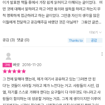
체질과 성격은 스무살이 될 때까지 완전히 주눅들어 있었다. 감기에
격리하고 차별하는 것은 마땅하다. ‘동성애자들의 문란한 성행위가
이가 발표한 책들 중에서 가장 쉽게 읽혀지고 이해되는 글이었다. 어
만 걸려도 꼬박 두 달간 병원에 다녔다. 병원에서 <보물섬>이라는 어
에이즈를 확산하니’ 그들을 격리하고 사회적으로 탄압하는 것은 당연
떤 것에 대해서 말하려고 하고 어떤 동의와 설득을 하려고 하는지 무
린이 만화잡지를 즐겨 봤는데, 의사 선생님이 부를 때마다 <보물섬>
하다. 이러한 논리들. 우리에게 적이 되는 ‘암’적인 존재들은 종양을
척 명확하게 접근하려고 하는 글이었다. 그만큼 자신의 생각을 많은
에게 '다음에 병원오면 또 봐야지'하고 말을 걸곤 했다. 병원에 오는
제거하듯 잘라내고 방사선치료를 해야 하는 것처럼 핵폭탄 투하와 같
이들에게 전달하고 공감해주길 바랬던 것은 아닐까? 그동안 글쓴이
패턴이 5일장처럼 지속되다 보니 연속성이 생긴 것이다. 그 당시 얼
은 방법으로 적을 제거해야 한다는 군사적인 선전선동까지 서슴지 않
의 글을 읽을 때마다 이리 꼬고 저리 꼬는 기분이 들어 도대체 무슨 말
더보기
마나 민감해 있었는지를 말해주는 사례가 하나 있는데. 그때 나를 고
는다. 질병에 대한 사회적인 은유나 잘못된 공포가 질병을 질병 자체
을 하려는 것인지 잘 이해하지 못하는 경우가 많았는데, ‘은유...’는
통스럽게 했던 딜레마가 하나 있었다. '만약 지옥에서 누군가 엄마의
로 바라보지 못하고 환자들로 하여금 ‘낙인’과 함께 맞서 싸울 의지나
공감 (
3
)
댓글 (0)
(저자의 생각을 모두 다 이해했다고 자신만만하게 말할 수 없지만) 생
목숨과 1,000명의 목숨 중에 하나를 택하라고 하면 어떻게 선택해야
능동적인 환자가 될 의지를 꺾어 놓는다고 손택은 지적한다. 손택 자
명에 치명적인 위협을 주는 질병(결핵과 암, 매독과 에이즈)에 대해서
하나?'였다. 어린 나이에 왜 이 문제에 오랫동안 고통을 받았는지 모
신이 유방암을 극복했고 자궁암을 이겨냈던 것들 자체가 그런 은유와
사람들은 어떤 식으로 오해를 하고 왜곡된 인식을 하고 있으며, 사회
메뉴
를 일이다. 때로는 엄마의 목숨을, 때로는 1,000명의 목숨을 선택하
맞서 싸워 능동적인 환자로써 질병을 극복하는 현명한 방식들을 찾아
적 정치적으로 그리고 문화적인 측면과 일반적인 정서에서 질병을 어
버섯
2016-11-20
며 마음속으로 괴로워했다. '폐병은 자네처럼 멋진 시를 쓰는 사람들
헤맨 결과임을 이 책을 보면 자연스럽게 깨닫게 된다. 질병을 신비화
떤 식으로 은유하고 잘못된 편견과 그릇된 이해를 하고 그런 틀린 생
을 특히 좋아하는 병이라네...'(시인 셸리가 키츠를 위로하며)나는 계
하는 언어를 쫓아내고 우리가 질병, 더 나아가 삶과 죽음을 ‘제대로’
각이 어떤 문제점을 만들게 되는지 정교하게 분석하고 있다. 글쓴이
그 전에 말해야 했는데, 제가 여기서 공유하고 있는 '그러면 안 된
속 기침을 내뱉는다. 그런데 이상하게도, 기침 때문에 내 모습이 추해
대할 수 있게 만드는 것이 그녀의 목적이다. 내가 엄마가 암에 걸린 적
의 글을 읽어가며 나 또한 질병에 대해서 어떤 식으로 제멋대로 이해
다'는 것들이 사라질 거라고 제가 느낀다는 거고. 사람들의 시선, 검
지기는커녕, 내게 매우 잘 어울리는 우수 어린 분위기가 생겼다. (마
이 있었고 그걸 극복했다는 이야기를 가족이 아닌 타인에게 ‘아무렇
하고 해석하고 있었는지, 은유와 왜곡에 쉽게 설득-공감하면서 그 잘
열, 자기를 스스로 가꿔야 한다는 요구들이 다 아무것도 아니라고 사
리 바쉬커체프)도스또옙스끼는 평생 간질에 시달렸다. 그가 남긴 불
지’않게 하게 된 시기는 그리 오래 되지 않았다. 열 아홉에서 수년이
못된 언어를 아무런 의심 없이 오해 속에서 사용했는지 되돌아보게
람들이 합의하는 데 성공할 거라는 거죠. 그게 제 생각이지만 이루어
후의 명작들이 질병이나 고통과 직접 관계되는지 설명하기는 어렵지
지난 뒤에야 이야기할 수 있었고, 그나마 처음 그런 말을 하게 된 것도
된다. 결핵, 암 그리고 매독과 에이즈에 대해서 우리들은 정확하게