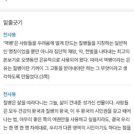
의 예술작품에서 다양한 예시를 골라내어 에세이 형식으로 집필했다.
밑줄긋기
책은 질병을 앓고 있다는 사실을 '뭔가 추한 것으로 변모시키는 은유
의 함정'을 폭로함으로써 질병은 질병일 뿐이며, 질병은 치료해야 할
천사뚱
대상일 뿐이라는 사실을 직시하게 한다. 이러한 연장선상에서, 현실
‘역병‘은 사람들을 두려움에 떨게 만드는 질병들을 지칭하는 일반적
자체를 이해하지 못하도록 가리는 이미지를 걷어내야 한다는 '투명
인 명칭이었을 뿐만 아니라 집단적 재앙, 악, 천벌을 나타내는 최고의
성'의 추구는 그러한 이미지를 양산해낸 사회를 향한 비판으로 이어
본보기로 오랫동안 은유적으로 사용되어 왔다. 따라서 역병이라는 은
지고 있다.
유는 질병이란 기꺼이 그 고통을 받아내야만 하는 그 무엇이라고 생
각하도록 만들었다.(3쪽)
천사뚱
질병은 삶을 따라다니는 그늘, 삶이 건네준 성가신 선물이다. 사람들
은 모두 건강의 왕국과 질병의 왕국, 이 두 왕국의 시민권을 갖고 태어
나는 법, 아무리 좋은 쪽의 여권만을 사용하고 싶을지라도, 결국 우리
는 한 명 한 명 차례대로, 우리가 다른 영역의 시민이기도 하다는 점을