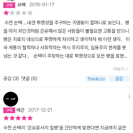
인간을 행동으로 이끄는 강력한 동인이 되지만 권력자는 '공포'에 유
지배적이었다. 그러다가… 암이 갖고 있던 모든 사회의 악의적인 은유
보빠
2016-01-17
혹을 받는다. 한편 질병의 상태는 그 자체로 인간을 고양시킨다. <은
는 영광스럽게도 에이즈가 가져가게 된다. 에이즈는 일단 ‘문란한 성
유로서의 질병>(이후)이라는 한 권의 책을 통해 내 평생의 의문이 해
접촉’을 통해 그것도 ‘아프리카’와 같은 미개한 나라에서 시작된, 게다
수잔 손택 ...내겐 투명성을 추구하는 귀염둥이 할머니로 보인다.. 병
결의 실마리를 찾았다. 나의 경우 '열정'의 근원이 어디에서 비롯되었
가 동성애자들이 그 ‘혐오스런’ ‘항문성교’로 전 세계로 퍼뜨리고 있는
을 마치 죄인것처럼 은유해서 많은 사람들이 불필요한 고통을 받으니
는지 오랫동안 고민을 했는데, 그것은 오랜 질병 상태를 통해서 고양
도덕적 타락이 불러일으킨 대 재앙이라는 은유가 순식간에 퍼져버린
병은 치료의 대상으로 투명하게 처리하고 생각하자 뭐 이런 생각. 미
되었을 가능성이 크다. 개인사로 보는 질병(고통)과 열정의 상관관계
것이다. 손택이 지적하는 점은 질병을 다루는 사회적인 은유들이 종
국 계통의 철학자나 사회학자는 역시 주지주의, 실용주의 한계를 못
비록 신생아라고 할지라도 질병에 오래도록 둘러싸여 있다면 성숙하
종 질병 자체에 대한 혐오감을 주고 공포적인 은유를 함유하고 있다
넘는 것 같다.. 손택이 주장하는 대로 투명성으로 모든 병을 표현한
지 않을 수 없다. 그것이 목숨을 건 싸움이라면 더욱 그렇다. 신생아와
는 것을 차치하더라도, 정치적으로, 더 나아가 군사적 은유로까지 쓰
다면, '원래 병은 치료의 대상이 아니라 자기 삶을 살아온 궤적을 알려
유아기 동안에만 세 번의 죽을 고비를 맞았다. 부모님은 세 번이나 각
이는 것에 대한 통렬한 비판이자 혐오감이자 경종이다. 보통 유럽이
더보기
주는 알림등이고 그 알림을표시하기위해 은유가 탄생했다는 사실'을
서를 썼다. '아기가 죽어도 의사에게 책임을 묻지 않겠다'는 당시로서
나 미국 등 서구사회는 전염병을 하나같이 제3세계에서 시작된 것으
공감 (
3
)
댓글 (0)
은폐할 수 있다는 것은 생각 못했던 것 같다. 수잔 손택의 주장은 항
는 일상적인 각서라고 한다. 그리고 내 옆에 언제나 '삽'을 준비하셨
로 병이 처음 알려진 그 시기부터 선전선동 한다. 그 좋은 예로 에이즈
상 내가 경계해야할 주장을 유연한 필체로 적기 때문에 의미가 있어
다. 내일 당장 하늘나라로 가버릴 것이라고 생각했기 때문이다. 병명
가 아프리카에서 온 것이라고 주장하는 미국, 그 미국인들 때문에 유
서 별하나는 준다...
메뉴
은 급성폐렴, 임파성 결핵, 동맥절단 등이다. 너무 이른 나이에 과다한
럽에 전파되었다고 하는 유럽의 사례를 들 수 있다. 때문에 질병의 이
항생제를 쓴 탓에 신생아 때 머리가 홀랑 다 벗겨졌고, 그 흔적이 지금
런 사회적 은유는 사회의 중간 계급, 혹은 지배 계급들이 파시스트적
배군
2017-12-21
도 남아 있다. '땜통'이라는 어감이 얼마나 무시무시했던지 내 유년시
인 선전선동을 하기에 딱 좋은 대상이 된다. ‘제3세계에서 역병이 들
절의 상처를 상징하는 단어로 남아 있다. 무서운 질병들로 인해 나의
어왔으니’ 그들의 이민 및 이주를 막아야 한다. 제3세계의 인종들을
수전 손택의 ‘은유로서의 질병’을 간단하게 말한다면 지금까지 글쓴