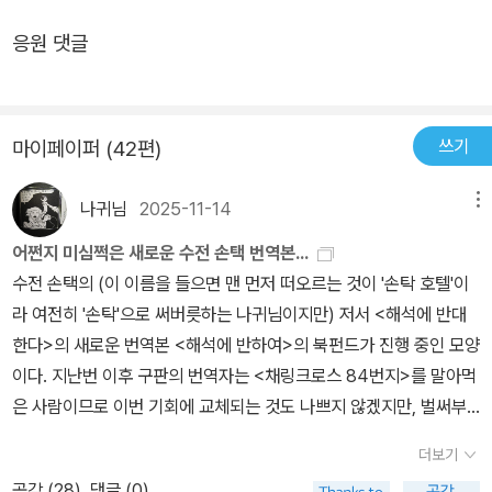
국민들은 고통에 시달렸고 고통을 피하려고 했기 때문에 히틀러가 제
주될 수 있었으며, 범죄자는 비난받거나 처벌되어야 하는 존재가 아
말해주고 있고 제대로 된 실체를 파악하도록 해주고 있다. 2개의 글
절제, 방탕으로 자리를 잡는다는 얘기다. 그래서 우리는 이러한 암에
시한 허무맹랑하고 위험천만한 수술방식을 지지했다. 애꿎은 독일국
니라 (의사가 그를 이해하듯이) 이해되고, 치료받고, 교정되어야만 하
응원 댓글
모두 결론은 마찬가지인 것 같다. 시끌벅적한 상황에 휩쓸리지 말고
대한 표현들을 곳곳에서 사용하고 있는데, 특히 군사적인 용어들을
민 탓할 것이 아니라 작년의 대한민국 국민만 하더라도 정체모를 고
는 존재가 되어버렸다. 두 번째 가설은 모든 질병이 심리학적으로 설
차분하게 무언가를 알아보고 알맞은 방식으로 대응하라고 우리들에
암과 연관지어 많이 사용하고 있다고 한다. 이러한 은유의 사용이 암
통을 없애주는 만병통치약 '뉴타운 처방약'에 열광해 한나라당을 지금
명될 수 있다는 것이다. 그 결과, 질병은 기본적으로 심리적인 사건으
게 말해주는 것 같다. ‘은유...’를 읽고 과거를 돌이켜 보게 되니 질병
환자들을 그냥 환자로 보지 않고, 개인의 생활을 제대로 절제하지 못
의 모습으로 만들었다. 병이 환상이 되고 약장사의 영업 대상이 될 때
로 해석됐으며, 사람들은 자신들이 (무의식적으로) 원했기 때문에 병
이라는 것에 대해서 너무 예민하고 경악으로 받아들였던 것 같다는
한 무책임한 사람들로 몰아가며, 사회에서 배제하는 모습으로 나타난
쓰기
마이페이퍼 (42편)
불행한 운명과 만난다. 나는 신념적으로 병과 고통은 일종의 메시지
에 걸리게 된 것이며, 의지를 사용해 스스로를 치료할 수 있으며, 질병
쑥스러움이 느껴지고 제대로 알지 못하면서 쉽게 단정하고 평가했던
다고 한다. 암은 절개되고, 없애버려야 하는 존재이기 때문이다. 이런
를 머금고 있다고 생각한다. 메시지를 받기 위해서는 고통을 피하려
으로 죽지 않기를 자신들이 선택할 수 있다고 믿도록 유도했다. 이와
것 같다는 생각도 하게 된다. 그리고 질병 말고도 얼마나 많은 것들
군사적 은유를 없앴으면 좋겠다고 손택은 주장하고 있는데, 이는 에
나귀님
2025-11-14
메뉴
하지 말고 받아들여야 한다. 우리는 그렇게 현명하지 못하다. 정도의
같은 두 가지 가설은 상호보완적이다. 첫 번째 가설이 죄의식을 덜어
에 대해서 오해하고 왜곡된 이해를 했으며 그로인해서 누군가를 소외
이즈에도 마찬가지로 적용이 된다. 암이 차지하고 있던 자리를 이제
차이는 있지만 대체로 고통을 두려워하고, 가능한 한 문제를 피하려
어쩐지 미심쩍은 새로운 수전 손택 번역본...
준다면, 두 번째 가설은 죄의식을 원상태로 돌려놓는다. 질병을 심리
하게 만들고 무언가를 잘못되게 했는지 생각해보게 된다. 도움이 필
는 에이즈가 자리잡고 있는데, 에이즈에 관한 많은 이야기들이 결국
고 한다. 때로는 문제를 질질 끌면서 저절로 없어지기를 바란다. 무시
수전 손택의 (이 이름을 들으면 맨 먼저 떠오르는 것이 '손탁 호텔'이
학적으로 다루는 이론은 환자를 비난할 수 있게 해주는 강력한 수단
요한 이들을 고독하게 만들고 사회로부터 추방했는지에 대한 내용을
은 환자들을 단순한 환자로 보지 못하게 한다는 이야기. 언어에 이데
하거나 잊어버리려 하고, 문제가 없는 것처럼 여기려고 한다. 심지어
라 여전히 '손탁'으로 써버릇하는 나귀님이지만) 저서 <해석에 반대
이다. 자신도 모르는 사이에 자신이 스스로 질병을 가져 왔다는 통고
읽으면서 사회적 시선이 앞으로도 달라지지 않고 “지나치게 선동을
올로기가 담겨 있다고 하지만, 이것이 강력하게 작동하는 경우는 바
는 고통을 잊어버리기 위해 약물을 먹고 자신을 마비시키기도 한다.
한다>의 새로운 번역본 <해석에 반하여>의 북펀드가 진행 중인 모양
를 받게 되는 환자들은, 자신들이 당연히 병을 앓을 만한 짓을 했을 것
일삼고, 상황을 지나치게 왜곡하며, 환자들을 고립시키거나 환자들에
로 질병에 관해서일 거라는 생각이 손택의 책을 읽으면서 들었다. 얼
우리는 문제가 생기면 정면으로 대항하지 않고 주변을 맴돌면서 달아
이다. 지난번 이후 구판의 번역자는 <채링크로스 84번지>를 말아먹
이라고 느낄 수밖에 없기 때문이다. -86-87쪽
게 낙인을 찍는 데 단단히 한몫”하는 군사적 이미지가 덧붙여지는 문
마 전 유행했던 신종플루 사태를 보아도 우리가 얼마나 많은 은유로
나려고 한다. 그러나 문제와 고통을 피하려는 이런 태도가 바로 정신
은 사람이므로 이번 기회에 교체되는 것도 나쁘지 않겠지만, 벌써부
제점들이 계속된다면 우리는 지금과 마찬가지로 실체와 본질을 알지
서의 질병 관념에 빠져 있는지 알 수 있다. 여기서 벗어나는 길은 질병
건강을 해치는 원인이 된다. - 스캇 팩 박사, <아직도 가야 할 길>(열
터 느낌은 그리 안 좋다.맨 먼저 눈에 거슬린 것은 북펀드의 목차에 나
못하기만 하게 될 것을 깨닫게 해준다. 수전 손택의 들춰냄과 폭로는
을 사실로 보는 눈을 갖는 것이다. 원인을 모를 때 두려움에 휩싸여 우
더보기
음사) 일부고통에 나약한 모습을 보이는 자에게는 최고의 재앙이 뒤
온 '나탈리 사토르와 소설'이라는 수록 에세이의 제목인데, 이후 구판
이번만큼은 눈에 쏙쏙 들어오는 것 같다.
리가 알고 있는 다른 대상으로 빗대어 표현하는 순간, 그 원인의 규명
공감 (
28
)
댓글 (0)