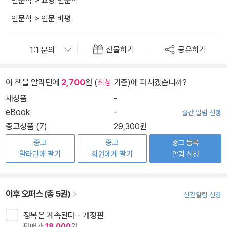
인문학
>
교양 인문학
인문학
>
인문 비평
선물하기
공유하기
이 책을 알라딘에
2,700
원 (
최상
기준)에 파시겠습니까?
새상품
-
eBook
-
출간 알림 신청
중고상품 (7)
29,300원
중고
중고
중고 등록
알라딘에 팔기
회원에게 팔기
알림 신청
이후 오퍼스 (총 5권)
신간알림 신청
정복은 계속된다 - 개정판
판매가
18,000
원