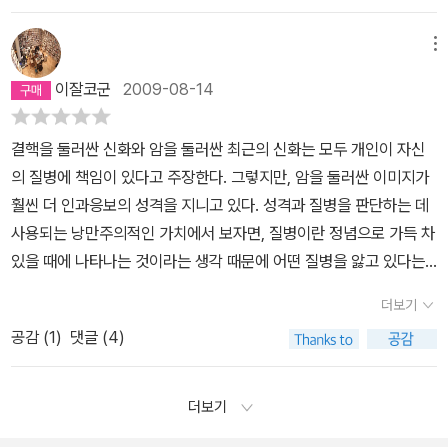
종교든, 무엇이든 자신에게 일어난 상황에 의미를 부여하려는 노력을
순간마다 내 감정은 고양되었고 내면은 거의 여성에 가까울만큼 섬세
반성하게 되기도 한다. 질병을 질병으로서 이해하려고 하기 보다는
마찬가지다. 질병을 질병으로 보지 않고, 이 질병을 우리가 아는 다른
하게 된다는 거죠. 의미를 부여하려는 노력 중에 손쉬운 것이 '남
해졌다. 질병에 시달리는 고통과 견뎌내는 고통의 어마어마한 차이그
심리적으로 사회적으로 정치적으로 인종적으로 온갖 방식으로 뒤틀
대상에 빗대어 표현함으로써 질병에 의미를 부여하게 된다. 질병에
메뉴
들'. '남들'이라는 것이 자기 안에 있는 타자에 불과할, 사실 존재하지
사망자의 수가 차마 입에 담지 못할 정도로 많고, 별다른 치료도 먹혀
어서 들여다보고 있기 때문에 “질병의 ‘실체’를 훼손시킨” 사례들을
의미를 부여하는 순간, 이미 우리는 질병을 사실로 보지 않고, 우리의
않는 대상일 수 있기 때문에. HIV 발표할 때 했던 말은 그거였어요.
들지 않은 주요한 질병일수록 그 질병은 무수한 의미들에 시달리는
이잘코군
2009-08-14
살펴보며 우리들에게 그런 오해에서 빠져나와 질병을 제대로 이해하
관점으로 파악하게 된다. 우리의 관점이란 우리가 지니고 있는 편견,
난 감염되기 싫어, 나는 병에 걸리면 안 돼, 나는 건강해야 할 필요가
경향이 있다. (88쪽)질병과 고통이 인간에게 주는 자극이 엄청나고
고 본질을 정확하게 알아야 함을 알려주고 있다. 그걸 어떤 식으로
선입견, 아니면 독단일 수도 있다. 이 관점에서 질병을 보는데, 단지
있어, 라고 하지만 그렇게 너희들이 살아야 할 가치가 있을까, 건강하
직접적이기 때문에 질병의 비유는 단련되거나 악용될 것이다. 하지만
결핵을 둘러싼 신화와 암을 둘러싼 최근의 신화는 모두 개인이 자신
해결해나가야 할 것인지 좀 더 올바른 판단을 위해서 무엇을 어떻게
나만의 관점이 아니라, 우리의 관점으로 보기 시작하면 이 때 질병은
게, 꼭 건강함을 유지하면서, 그 유지하는 방법으로 누군가를 차별하
질병을 받아들이는 자세에 따라서 우리의 운명은 달라질 것이다. 김
의 질병에 책임이 있다고 주장한다. 그렇지만, 암을 둘러싼 이미지가
해야 할 것인지 고민해야 할 필요성을 느끼게 해준다. 잘못된 것들을
단지 몸의 이상을 넘어 다른 사회적 폭력의 대상이 된다. 질병에 다른
면서까지 살아 있어야 할 이유가 너희들에게 있나? 단지 무럭무럭 살
대중 대통령의 부인 이희호 님은 시민들을 향한 감사 인사에서 '제 남
훨씬 더 인과응보의 성격을 지니고 있다. 성격과 질병을 판단하는 데
그대로 받아들이기 보다는 제대로 바로잡아야 함을 깨닫도록 해주고
이름을 부여하는 순간, 그 질병은 또 다른 존재로 자리매김하게 되고,
찐 돼지에 불과하진 않은가? 라는 거. 좀 과격하게 말했지만 그런 의
편은 평생 동안 고통을 당했습니다'라고 말했다. 김대중 대통령이 고
사용되는 낭만주의적인 가치에서 보자면, 질병이란 정념으로 가득 차
있다. “은유로서의 질병”이라는 글과 “에이즈와 그 은유”라는 2개
질병에 걸린 사람은 사회에서 배제되기 때문이다. 은유로서의 질병,
문이 저에게는 있었거든요. 삶의 의미, 내가 왜 사는지에 대해서 탐구
통을 받아들이는 방식과 히틀러의 독일 국민이 고통을 받아들이는 방
있을 때에 나타나는 것이라는 생각 때문에 어떤 질병을 앓고 있다는
의 글을 묶은 ‘은유...’는 “은유로서의 질병”에서 지적한 문제점들에
은유로서의 에이즈가 1부와 2부로 묶여 있는 이 책에서 이러한 은유
하지 않았으면 당연히 왜 죽어야 하는가, 왜 죽지 않으면 안 되는가에
식은 좋은 비교 대상이 된다. 김대중 대통령에게 고통은 하나의 시험
사실이 매력적으로 보이는 것이다. 그러나, 질병에 달라붙는 가장 치
대한 많은 논의가 있었던 이후에도(발표한지 10년이 지난 후) 에이즈
로서의 질병을 다루고 있다. 우리가 질병을 다른 이름으로, 즉 은유로
더보기
대해서도 답할 수 없을 거고 그 질문을 찾는 것이 먼저라는 거죠. 그걸
이기도 했다. 불의에 타협하면 일인지하 만인지상의 권력이 주어지고
욕적인 생각, 즉 감정을 억압하기 때문에 병이 난다는 생각도 분명히
에 대한 공포와 불안감이 확산되던 시절 과거의 잘못된 점들이 여전
부르는 순간, 우리는 질병을 질병으로서 인식하지 않게 되고, 어떤 사
끝없이 찾아가는 과정이 삶인 거죠. 제 생각에는.
그렇지 않으면 죽음의 고통에 처해지는 상황이다. 뿐만 아니라 말도
공감 (
1
)
댓글 (4)
존재한다. -75쪽'우울증 때문에 생기는 발작적 경향은 완벽한 아름다
히 반복되고 있고 에이즈에 대한 오해와 편견 그리고 그릇된 은유가
회적 관점에서 판단하데 된다는 것. 이런 질병, 사회로부터 사람들을
안 되는 모함과 저주의 고통에 시달렸다. 김대중 대통령에게 이런 고
움과 결코 분리될 수 없을 것이다.'(에드거 앨런 포)-79쪽질병은 두
퍼져나가는 것을 막고자 그 잘못된 인식(들)을 조목조목 비판하는 글
밀어내는 은유로서의 질병으로 1부에서는 결핵과 암이 나온다. 다만
통은 피해야 할 대상이 아니었다. 그는 '고통'의 성격을 바꿔놓았다.
가지 가설을 통해 확대됐다. 첫 번째 가설은 모든 사회적 일탈 행위가
인 “에이즈와 그 은유”를 발표했고 에이즈가 갖고 있는 그 당시의 혼
더보기
결핵은 정신적인 성숙으로, 암은 정신적인 미숙으로 나오는데, 이는
사실 질병과 인간의 관계에서 이 점이 가장 중요하다. 히틀러의 독일
질병으로 간주될 수 있다는 것이다. 그 결과, 범죄 행위가 질병으로 간
란스러운(1988년) 상황 속에서 흔들림 없이 우리들에게 진정하라고
결핵은 한 때 선망의 대상으로 자리를 잡기도 하지만, 암은 개인의 무