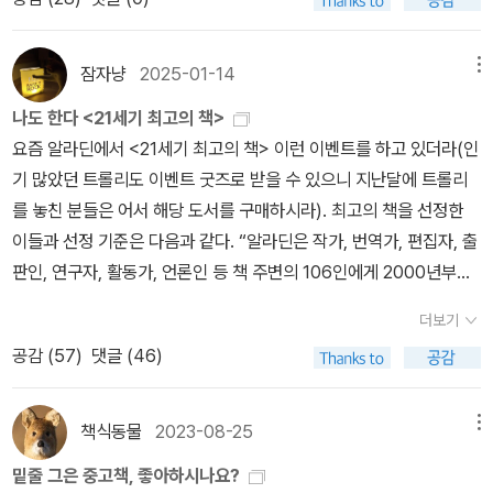
따르고, 고통을 받아들이는 사람이나 그 메시지를 얻으려는 자들은
에 나왔듯이 '나탈리 사로트와 소설'이라고 해야 맞다. 지금은 기억하
보다는 사회적 낙인이 먼저 찍힐 수 있다는 사실을 명심해야 한다. 질
한 단계 성장한다. 사실 수전 손택이 이 책을 통해서 던지려는 메시지
는 사람이 드물어진 프랑스 소설가이지만, 대표작 <어느 미지인의 초
병은 질병일 뿐이라는 사실. 질병을 하나의 사실로 보고 원인규명을
도 이것이다. 손택은 자신의 책이 에이즈에 관한 책이라기보다는 '우
상화> 서문에서 사르트르가 명명해 유명해진 '신소설'(누보로망), 또
잠자냥
2025-01-14
메뉴
하려는 노력을 한다면 질병으로 인한 사회적 낙인을 찍을 일은 없을
리가 에이즈를 어떻게 생각하고 있느냐를 다룬 책-그러니까, 에이즈
는 '반소설(앙티로망)'의 대표 작가이다.단순 오타일 수도 있지만, 막
테고, 쓸데없는 낙인이 찍히는 일도 없을테다.
나도 한다 <21세기 최고의 책>
를 다룬 또 다른 책이 아니라, 그저 에이즈를 주요 사례로 들고 있는
상 북펀드와 국내도서 항목에 올라온 책 소개를 읽다 보면 손택의 가
요즘 알라딘에서 <21세기 최고의 책> 이런 이벤트를 하고 있더라(인
책'이라고 설명해 줬다. - 부록, 수전 손택과의 대화 일부(243)질병
장 유명한 에세이 제목도 ''캠프'에 관한 단상'과 ''캠프'에 관한 노트'로
기 많았던 트롤리도 이벤트 굿즈로 받을 수 있으니 지난달에 트롤리
에 관한 주제선별도 그렇고 이를 통해 추구한 메시지도 그렇고, 영감
서로 다르게 적혀 있으니, 과연 이걸 단순한 실수라고 해야 할지 살짝
를 놓친 분들은 어서 해당 도서를 구매하시라). 최고의 책을 선정한
을 주는 작가의 특징은 어떤 주제로 출발하건 간에 인간의 주요한 문
망설여진다. 출판사는 '이제야 손택을 제대로 읽는다'며 자화자찬하지
이들과 선정 기준은 다음과 같다. “알라딘은 작가, 번역가, 편집자, 출
제로 되돌아오는 것 같다. 이 책을 처음 접했을 때 질병이라는 주제어
만, 먼저 '제대로 만드는' 것이 필요하지 않을까.나귀님이 읽은 손택의
판인, 연구자, 활동가, 언론인 등 책 주변의 106인에게 2000년부터
가 생뚱맞았지만, 이 책을 통해 비로소 이 주제가 우리에게 무척이나
번역서 중에서 번역과 편집이 가장 나빴던 것은 이후에서 간행한 일
2024년까지 출간된 1,118,869종의 책(참고서, 잡지 제외) 중에서
중요했다는 점을 깨달았다.
기 선집이어서, 오역과 오타는 물론이고 고유명사 표기가 오락가락하
더보기
‘21세기 최고의 책' 10권을 골라줄 것을 요청했습니다. 최고에 대한
는 등 전체적으로 편집을 건성으로 한 느낌이 든다. 특히 손택이 착각
공감 (
57
)
댓글 (46)
기준은 각자 다를 것이기에, ‘기억할 책, 함께할 책’이라는 부제를 통
해서 쓴 부분을 지적하기 위해 편집자가 집어넣은 [sic](원문 그대로
해 ‘지난 25년간 출간된 책 중에서 가장 중요한 책, 현재의 세계에 영
임) 표기를 번역 과정에서 빼버려서 원문에 없는 오류를 양산했다.생
향을 끼친 저작, 앞으로의 세대를 위해 더 많이 읽혀야 할 책’이라는
책식동물
2023-08-25
메뉴
각난 김에 지난번 언급했던 손택의 약력 속 오류도 지적하자면, '다섯
느슨한 기준을 제시 했습니다.” 책 주변의 106명이 고른 '21세기 최
살에 마담 퀴리의 자서전을 읽고 생화학자가 되어 노벨상을 받기를
밑줄 그은 중고책, 좋아하시나요?
고의 책‘- 저마다 10권씩 뽑은 책을 모두 합하니 810권에 달한다. 이