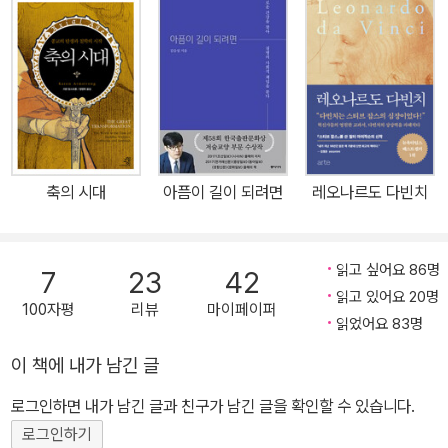
누는 낡은 구분을 허물고, 새로운 감수성과 취향의 시대를 열었다. 이
책은 단숨에 현대 비평의 고전으로 자리 잡았다. 이후 『사진에 관하
여』, 『은유로서의 질병』, 『타인의 고통』 등 현대사회를 사유하는 탁월
한 에세이들을 발표하며 세계적인 명성을 쌓았다. “작가란 세계에 관
심을 기울이는 사람”이라고 말한 손택은 20년 넘게 인권운동가로도
활동했다. 미국 펜 클럽 위원장을 맡았던 1987년부터 1989년에는
탄압받는 작가들을 위한 여러 구명운동을 벌였으며, 한국을 방문해
축의 시대
아픔이 길이 되려면
레오나르도 다빈치
구속 문인의 석방을 촉구하기도 했다. 1993년에는 전쟁 중인 사라예
보에서 연극 「고도를 기다리며」를 연출하며 세계의 관심을 촉구했고,
2003년 미국의 이라크 침공을 공개적으로 비판하는 등 행동하는 지
읽고 싶어요 86명
7
23
42
식인으로서의 목소리를 끝까지 놓지 않았다. 네 편의 소설과 한 권의
읽고 있어요 20명
100자평
리뷰
마이페이퍼
단편집, 아홉 권의 에세이집을 남겼으며, 여러 편의 연극을 연출했고
읽었어요 83명
네 편의 영화를 감독했다. 그의 책은 32개 언어로 번역되었다. 2001
이 책에 내가 남긴 글
년 전작에 대한 공로로 예루살렘상을 수상했고, 2003년에는 아스투
리아스 왕세자 문학상과 독일출판협회 평화상을 받았다. 2004년 12
로그인하면 내가 남긴 글과 친구가 남긴 글을 확인할 수 있습니다.
월 뉴욕에서 타계했다.
로그인하기