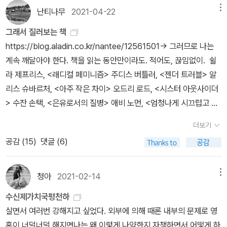
다는 리뷰를 보고 다시 읽어보고 싶어져서 또(!) 샀다. 과거의 내가 좋
전히 의견이 분분한 모양이다. 어쩌면 홍석천이 시트콤 출연 당시 동
과 병든 것의 정의를 조작해 날로번창하고 있다. 지금 미용성형외
뛰어넘기 어렵다는 고정관념을 깬 작품이기에 <시녀 이야기들>보다
난티나무
2021-04-22
메뉴
아했던 소설이지만 지금 읽어도 여전히 좋을까? 지금 읽으면 너무 구
성애자 사이에서만 통하는 손짓 언어를 종종 집어넣었다고 회고했던
과 의사들이 하는 것에는 분명한 역사적 선례가 있다. 수전 손택 Sus
<증언들>을 리스트에 넣었다. 블라디미르 나보코프, <창백한 불꽃>
릴까? 갑자기 확인해보고 싶어져서 샀다. 저때도 저 띠지 문구가 있
것처럼, 자신도 그들 중 하나임을 넌지시 알린 것은 아닐까.하지만 유
그래서 질러보는 책
an Sontag 이 <은유로서의 질병llness asMetaphor》에서 말했듯
천재가 쓴 천재적인 작품. 여러 번 읽어도 질리지 않을 작품. 나보코프
었던 것 같다. 성서에 비견되는 소설. 나 이제 소설 완독 유경험자 이
행이란 지나가게 마련이어서, '캠프'라는 단어도 지금은 망각된 편이
https://blog.aladin.co.kr/nantee/12561501→ 그러므로 나는
이 '건강하다'와 '병들었다'는 대개 사회가 자신의 목적을 위해 내리
의 작품은 문학은 읽으면서도 지적 희열을 느낄 수 있다는 것을 입증
니(한....번.....) 성서에 비견될만한가 어디 한 번 확인해보자. 오래전
고, 보통은 그저 간행된 지 60년이 다 된 손택의 에세이와 관련해서
계속 깨달아야 한다. 책을 읽는 동안만이라도. 적어도, 끊임없이. 쉴
는 주관적 판단이다. 사회는 오래전부터 여성을 통제할 목적으로 여
한다. 나보코프의 한 작품만 읽으라면 <롤리타>가 아니라 단연 이 책
에 브래드 피트 주연의 영화 <트로이>를 봤을 때 아킬레우스의 노예
만 언급되는 정도에 불과해졌다. 한때는 여러 현악기와 어깨를 나란
라 제프리스, <래디컬 페미니즘> 주디스 버틀러, <젠더 트러블> 알
성을 병든 존재로 정의했다. 지금 성형수술 시대가 여성에게 가하
을 읽어야 한다. 로베르트 발저, <타너가의 남매들>성장과 진보, 발
가 된 '브리세이스'가 궁금해서 집에 돌아와 <그리스로마 신화사전>
히 했다지만, 오늘날에는 하이든과 슈베르트의 소나타 제목으로만 음
리스 슈바르처, <아주 작은 차이> 오드리 로드, <시스터 아웃사이더
는 것은 19세기에 의학이 건강한 여성을 병들게 하고 능동적 여성
전, 자본주의에 (대부분 언제나) 태클을 거는 발저의 생각이 집약된
을 찾아 읽어보았던 적이 있다. 잡아 감금해두고 강간하는 장면이었
악사에 이름을 남기게 된 '바리톤'과 '아르페지오'의 운명과도 비슷하
> 수잔 손택, <은유로서의 질병> 애비 노먼, <엄청나게 시끄럽고 지
을 수동적으로 만들려고 했던 것의 공공연한 재연이다. 미용성형수
장편. 이대로 묻히기에는 아까운 작품이라 다시 올려본다. 언젠가 세
는데 뭔가 낭만적으로 표현됐던 것 같은 기억이다. 그러니까 브리세
다고 하려나.나귀님이 수전 손택에 관심을 갖는 까닭은 '몸에 맞지 않
독하게 위태로운 나의 자궁> 손희정 외, <을들의 당나귀 귀> 구세나,
술 산업은 정상인 건강한 여성의 심리와 욕망, 충동을 병적인것으
상은 발저의 이 생각에 더 크게 공명하게 될 것이다.... 정희진, <페미
더보기
이스가 싫어하지 않았던 그런 분위기랄까. 그런데 <침묵은 여자가 되
는 옷을 평생 걸친 사람'의 사례 가운데 하나로 보이기 때문이다. 성
박효진, 이소현, <페미니스트 교사들의 열두 달 학교 생활> 윤유석,
로 정의하는 고대의 의학적 태도를 넘겨받았다. - P352미용, 다이어
니즘의 도전>이 책 없이 21세기 한국의 페미니즘을 말할 수 있을까.
공감 (
15
)
댓글 (6)
나니>가 그 브리세이스의 이야기라는 거다. 와 너무 궁금하다. 마침
정체성뿐만 아니라 직업 면에서도 마찬가지여서, 다니엘 슈라이버의
<샘골 사람들, 최용신을 말하다> 뉴필로소퍼 12 <가족으로 살아간
트, 성형,...여성의 아름다움을 강조하는 세계에서 여성들은 자신을 가
캐럴 J. 아담스, <육식의 성정치>페미니즘, 동물권, 채식주의 모든 것
나는 내일부터 이번달 여성주의 책 같이읽기 도서인 <가부장제의 창
전기에 따르면 생계 유지를 위해 서평가로 활동하며 명성을 쌓았지만
다는 것> 언유주얼 10 <XXXY - 여와 남> 그리고 전번 부동산 책들
꾸기 위해 너무 많은 에너지를 소모하고 있다. 물론 나도 어느정도는
이 담긴 책. 캐롤라인 냅, <욕구들>가장 개인적이면서도 무엇보다 정
조>를 읽을 참이다. 어쩐지 어울리지 않는가!<법정의 얼굴들>은 친
정작 본인은 소설가로 더 인정받고 싶어 했다니, 어딘가 코넌 도일의
에 파묻혀 버린 두 권을 다시 여기에 가져온다. 피터 노왁, <섹스, 폭
청아
2021-02-14
메뉴
꾸미는 걸 좋아한다. 잘 갖춰입고 매력적으로 화장하고 스타일을 완
치적인, 자기 몸, 자기 욕망의 해방에 관한 너무나 영특한 글. 이 책은
애하는 알라디너의 극찬을 보고 샀는데 어디서 들어본 이름인데, 하
사례와도 유사하게 보인다.아이자이어 벌린은 유명한 에세이에서 여
탄 그리고 햄버거> 매트 프래드, <포르노 판타지> 모두 중고책, 선편
성한 여성을 보면 감탄한다. 도전 슈퍼모델도 초기에 즐겨봤었다. 나
십 대나 이십 대 등 ‘앞으로의 세대를 위해 더 많이 읽혀야 할 책’으로
수신제가치국평천하
고 봤더니 내가 읽었던 <어떤 양형 이유>의 그 판사더라. 내가 그거
러 작가와 사상가를 하나만 파는 '고슴도치형'과 다재다능한 '여우
으로 받을 예정.
는 168인데 170이 넘었더라면 모델이 되었을지도 모른다고 생각했
꼽고 싶다. 특히 외모지상주의 한국에 살면서 매일 거울 앞에서 씨름
살면서 여러번 강해지고 싶었다. 외부에 의해 때론 내부의 문제로 영
읽고 뭐라고 썼더라? 백자평 썼던 것 같은데, 하고 다시 찾아본다. '문
형'으로 분류한 다음, 다재다능한 문인으로서의 재능에도 불구하고
었다. 내가 이상적으로 생각하는 어떤 스타일이 있다. 직장에 다닐때
하는 모든 어린 소녀들에게. 수잔 손택, <은유로서의 질병>손택의 책
혼이 너덜너덜 해지면나는 왜 이렇게 나약한지 자책하면서 어떻게 하