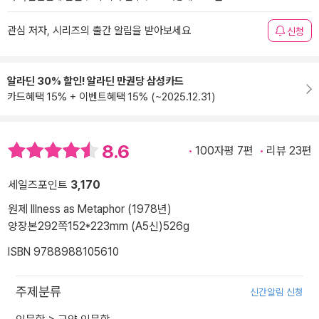
관심 저자, 시리즈의 출간 알림을 받아보세요
신청
알라딘 30% 할인! 알라딘 만권당 삼성카드
카드혜택 15% + 이벤트혜택 15% (~2025.12.31)
8.6
100자평 7편
리뷰 23편
세일즈포인트
3,170
원제 Illness as Metaphor (1978년)
양장본
292쪽
152*223mm (A5신)
526g
ISBN 9788988105610
주제분류
신간알림 신청