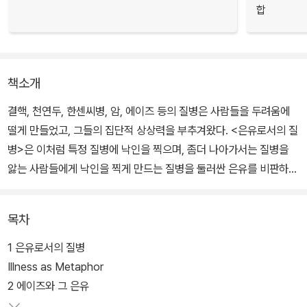
합
책소개
결핵, 천연두, 한센씨병, 암, 에이즈 등의 질병은 사람들을 두려움에
떨게 만들었고, 그들의 집단적 상상력을 부추겨왔다. <은유로서의 질
병>은 이처럼 특정 질병에 낙인을 찍으며, 좀더 나아가서는 질병을
앓는 사람들에게 낙인을 찍게 만드는 질병을 둘러싼 은유를 비판하는
책이다.
목차
이 책은
<해석에 반대한다>
, <사진에 관하여> 등에서 일관되게 '투
명성(Transparency)'이라는 개념을 추구해온 그녀의 연구 중 '중간
1 은유로서의 질병
결산'에 해당하는 저작이다. 두 번이나 암을 극복했던 환자이기도 한
Illness as Metaphor
손택은 질병으로 고통받고 있는 이들이 함께 읽었으면 하는 바램에서
2 에이즈와 그 은유
건조한 논설의 방식을 취하기보다는 톨스토이, 스티븐슨, 드뷔시 등