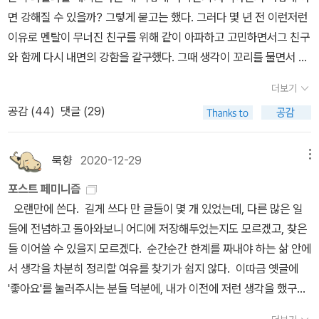
장력 좋은 판사님의 따뜻한 에세이'라고 써놓은 걸 보니 ㅋㅋㅋㅋㅋ
애써 금욕적인 성자의 삶을 추구했던 톨스토이를 가리켜 '고슴도치인
는 최대한 그런 쪽으로, 나만의 스타일대로 입고, 꾸미기 위해 노력했
들을 꼽지 않을 수가 없다. <타인의 고통>은 21세기 최고의 책으로
면 강해질 수 있을까? 그렇게 묻고는 했다. 그러다 몇 년 전 이런저런
ㅋㅋㅋㅋㅋㅋㅋ 어떤 특별한 인상은 남지 않고 막 좋았던 건 아니었
척하는 여우'라는 묘한 평가를 내렸는데, 어쩌면 수전 손택에 대해서
다. 전에 글을 썼는지 기억나지 않지만 음반가게에서, 서점에서 내 스
여러 사람이 꼽은 바, 나는 <은유로서의 질병>을 추천하고 싶다. 결
이유로 멘탈이 무너진 친구를 위해 같이 아파하고 고민하면서그 친구
나보다. 이런걸 사고 나서 찾아보다니.. 사기 전에 찾아보지... ㅋㅋㅋ
도 마찬가지의 평가를 내릴 수 있을지는 않을지... [*] 얼마 전에 업다
타일이 좋다며 한마디 건내고 지나가는 여성들도 있었다. 거리에서
핵, 천연두, 암, 에이즈 등의 질병 및 그런 질병을 앓는 이들에게 사회
와 함께 다시 내면의 강함을 갈구했다. 그때 생각이 꼬리를 물면서 참
ㅋㅋㅋ 아무튼 읽어보자.<나를 보는 당신을 바라보았다>는 어쩐지
이크와 치버의 방한에 대한 자료를 뒤적이다 보니, 한국 펜(PEN) 지
잡지사 기자에게 잡혀 인터뷰한적도 있고(그 잡지를 보고 동창들이
는 어떤 낙인을 찍는지, 그런 질병을 둘러싼 은유를 비판한 이 책은 현
많이 걸었던 것 같다. 내가 걷던 그 길에는 예전 부근에 있던 동물원에
영화 불초상 생각나는 제목인데, 아무튼 김혜리의 글을 읽어본 적 없
부 대표였던 전숙희의 회고에서 수전 손택이 등장한다. 손택이 미국
더보기
전화도 했다) 패션학과 학생들이 내 스타일을 찍고 싶다고 해 명동거
재에도 당연히 유효하다(결핵이나 천연두 대신 코로나, 우울증 등의
서 폐관하며 일부 새들을 버리고 갔는지 심지어 공작새도 나오고 그
던 바, 얼마전에 만났던 친구들이 '정희진 쌤이 우리나라에서 김혜리
펜 지부 대표로 재직할 때, 문인을 투옥하는 독재 정권이라는 이유로
공감 (
44
)
댓글 (29)
리에서 사진찍으며 똥폼을 잡은 일도 있다. 그러다 한 남자를 사귀고
각종 정신질환을 대입해 보라). 셰리 B. 오트너, <에베레스트에서의
밖에도 화려하고 다양한 새들이 한 번씩 모습을 드러내곤 했다.그런
가 글 제일 잘 쓴다고 하셨다'는 말을 듣고 구뤠? 하고 사본 책이다.
한국의 1988년도 총회 유치에 반대했고, 자신이 주도한 방해 공작이
나는 달라졌다. 그는 송승헌을 닮았는데 그 사람은 나를 꾸며주는 걸
삶과 죽음>이 책도 묻히기엔 너무나 아까운 책. “인종, 계급, 젠더, 종
새들을 바라보며 생각했다. 어릴적 들었던 '파랑새'이야기 처럼 어쩌
정희진 쌤, 정찬이 좋아요 김혜리가 좋아요? ㅋㅋㅋㅋ아, 얼마전에
투표로 좌절되자 분한 나머지 눈물(!)까지 흘렸다던가. 물론 일단 결
좋아했다. 처음에는 그런점이 결코 싫지 않았다. -내가 좋아했던 사람
교의 교차로로서 등반의 역사를 분석한 인류학의 고전”이라는 책 소
면 내면의 강함도 멀리서 찾을 필요가 없을 지 모른다고.내가 바라는
다이소 갔다가 방토 씨앗을 화분,배양토와 셋트로 팔길래 사서 심었
묵향
2020-12-29
메뉴
정이 난 다음에는 총회를 위해 방한해서 '작가의 시대적 사명'이라는
이었고 그는 나에게 완벽한 사람이었으니까. 남자들도 때로 그렇겠지
개에 더 덧붙일 말이 없다. 아쉽게도.... 탈락이지만 20권 뽑으라고 했
사소한 습관의 변화 몇가지, 해마다 지켜지지 않는 반복되는 다짐들.
는데 싹이 난거다. 그래서 초등조카에게 사진 찍어 보내주면서 이모
연설까지 했다지만 말이다. 손택은 백남준과도 친분이 있었다지만,
포스트 페미니즘
만 여자들은 사랑하는 사람이 생기면 단점도 장점으로 본다. 일명 콩
다면 리스트에 올랐을 책 샹탈 자케, <계급횡단자들 혹은 비-재생산
그런것들은 내게서자라날 때에는 마치 그 일들이 하나의 형태를 이뤄
가 심은 방토 싹났다~ 했더니 사진 보고 귀엽다고 답이 오더라. 바로
한국 여성 작가와의 접촉은 어쩌면 전숙희가 처음이었을지도 모르는
오랜만에 쓴다. 길게 쓰다 만 글들이 몇 개 있었는데, 다른 많은 일
깍지. 콩깍지에도 등급이 있다면 나는 콩깍지 1급쯤 될꺼다- 예쁜 원
> 제가 이 책 빠입니다.... 비비언 고닉, <사나운 애착>우리에게 고닉
날개가 돋힌 것처럼 내게 에너지를 주다가도 실패를 거듭하고 포기에
이 때, 참았어야 했는데 나는 이런 때 참지 못하긔 ㅋㅋㅋㅋㅋㅋㅋㅋ
데, 피차 성향이 영 맞지 않았던 모양이니 과연 둘 사이에 무슨 대화가
들에 전념하고 돌아와보니 어디에 저장해두었는지도 모르겠고, 찾은
피스도 사주고, 구두도 사주고, 악세서리는 물론 내 돈으로는 결코 사
을 알려준 신호탄 티머시 스나이더, <피에 젖은 땅>인간을 보는 관점
이르는 순간. 날개가 부러져 추락하는 새처럼 무기력과 자존감 하락
ㅋ 드립 ㅋㅋㅋㅋㅋㅋㅋㅋㅋ'이모가 귀여워 방토가 귀여워?'ㅋㅋㅋ
오갔을지 궁금하다. 하지만 전숙희는 이미 타계했으므로 그 내용은
들 이어쓸 수 있을지 모르겠다. 순간순간 한계를 짜내야 하는 삶 안에
지 않을 스타킹도 사줬다. 허허......게다가 명품 가방도 사주니 친구들
을 바꿔주는 책 에릭 호퍼, <맹신자들>극우든 극좌든 모든 유튜브 맹
이라는 상처를 남기곤했다. 이런것들이 반복될 수록 나를 약하게 만
ㅋㅋㅋㅋㅋㅋㅋㅋㅋㅋㅋㅋ 조카는 당연히 이렇게 답을 보냈다.'방
이제 영영 알 수 없게 되었고...
서 생각을 차분히 정리할 여유를 찾기가 쉽지 않다. 이따금 옛글에
은 부럽다고 난리였다. 그렇게 사주다보니 스타일이 점점 그가 원하
신자들에게.... 유디트 살란스키, <잃어버린 것들의 목록> 아름답고
든다는 생각이 들었다. 반대로 나를 강하게 하는 것은 거창한 사건이
토'ㅋㅋㅋㅋㅋㅋㅋㅋㅋㅋㅋㅋㅋㅋㅋㅋㅋㅋㅋㅋㅋㅋ 어 그래. 방토가
'좋아요'를 눌러주시는 분들 덕분에, 내가 이전에 저런 생각을 했구나
는 방향으로 바뀌었다. 내 의견은 반영되지 않았다. 그러면서 사진도
지적이고 상실감에 헛헛하고 유려하고... 아무튼 최고. 추적단 불꽃, <
아니라 소소한 목표라도 하나씩 이뤄가는 것이겠지. 내가 나란 존재
더 귀엽구나. ㅋㅋㅋㅋㅋㅋㅋㅋㅋㅋㅋㅋ어휴, 다른책들은 뭐 다 그때
하는 것을 새삼 상기받는다. 아이가 보통 깨는 시각보다 한 시간 정도
잔뜩 찍어줬는데 헤어지고 나서 그 때 사진을 거의 남기지 않은 이유
우리가 우리를 우리라고 부를 때>21세기 한국을 이토록 적나라하게
를 내 뜻대로 움직일 수 있을 때 내 영혼은 강해지고 의지는 더욱 단단