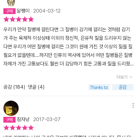
달팽이
2004-03-12
우리가 만약 질병에 걸린다면 그 질병이 감기에 걸리는 것처럼 감기
가 주는 육체적 이상상태 이외의 정신적, 은유적 짊을 드리우지 않는
다면 우리가 어떤 질병에 걸리든 그것이 원래 가진 것 이상의 짊을 질
필요가 없을텐데....하지만 인류의 역사에 있어서 어떤 질병들은 질병
자체가 가진 고통보다도 훨씬 더 감당하기 힘든 고통과 짊을 드리웠
다. 결핵과 암이 지금까지 그래왔고, 현재는 에이즈라고 불리우는 질
더보기
병이 그러하다.사회암적 존재라는 표현, 내부로 침입한 외부적 존재
공감 (
184
)
댓글 (4)
라는 관점, 적의 제거만이 지상과제가 되어 전쟁터인 우리 몸도 파괴
되는 것을 보지 못하는 생각, 문학적 표현에서 드러난 각종 질병을 둘
러싼 은유적 표현들과 질병을 둘러싼 은유는 특정 질병이 그 원인도
메뉴
해명되지 못하고 치료법에 대한 사회적 대책이 없을 때 비로소 생겨
잠자냥
2017-03-07
나게 되지만 그것은 때로는 정치적 의도로, 군사적 목적으로, 인종적
차별의 모습으로, 계급구별로, 자문화중심주의 등의 다양한 형태로