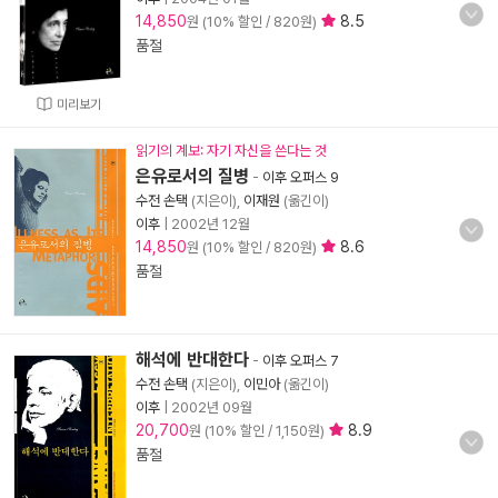
14,850
8.5
원 (10% 할인 / 820원)
품절
미리보기
읽기의 계보: 자기 자신을 쓴다는 것
은유로서의 질병
-
이후 오퍼스 9
수전 손택
(지은이),
이재원
(옮긴이)
이후
|
2002년 12월
14,850
8.6
원 (10% 할인 / 820원)
품절
해석에 반대한다
-
이후 오퍼스 7
수전 손택
(지은이),
이민아
(옮긴이)
이후
|
2002년 09월
20,700
8.9
원 (10% 할인 / 1,150원)
품절