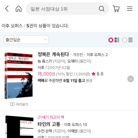
이후 오퍼스 :
5
권의 상품이 있습니다.
표지 보기
표지 안보기
정복은 계속된다
- 개정판
-
이후 오퍼스 2
놈 촘스키
(지은이),
오애리
(옮긴이)
이후
|
2007년 02월
18,000
8.6
원 (10% 할인 / 1,000원)
택배
로 주문하면
8월 11일 출고
변경
미리보기
21세기 최고의 책
타인의 고통
-
이후 오퍼스 10
수전 손택
(지은이),
이재원
(옮긴이)
이후
|
2004년 01월