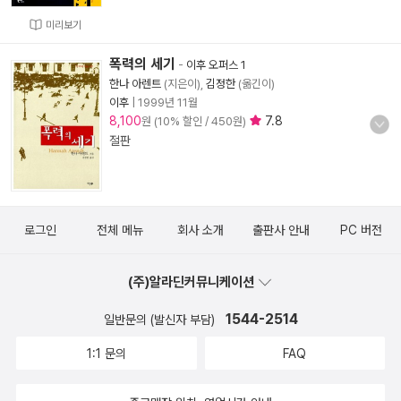
미리보기
폭력의 세기
-
이후 오퍼스 1
한나 아렌트
(지은이),
김정한
(옮긴이)
이후
|
1999년 11월
8,100
7.8
원 (10% 할인 / 450원)
절판
로그인
전체 메뉴
회사 소개
출판사 안내
PC 버전
(주)알라딘커뮤니케이션
1544-2514
일반문의 (발신자 부담)
1:1 문의
FAQ