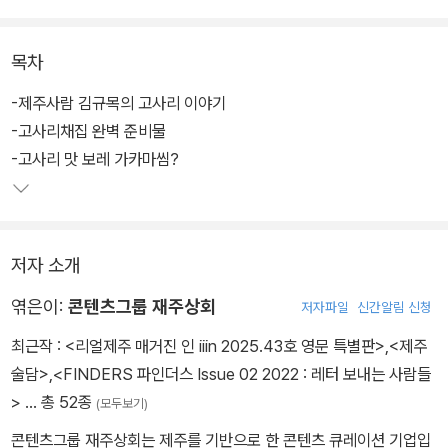
목차
-제주사람 김규목의 고사리 이야기
-고사리채집 완벽 준비물
-고사리 맛 보레 가카마씸?
저자 소개
엮은이:
콘텐츠그룹 재주상회
저자파일
신간알림 신청
최근작 :
<리얼제주 매거진 인 iiin 2025.43호 영문 특별판>
,
<제주
술담>
,
<FINDERS 파인더스 Issue 02 2022 : 레터 보내는 사람들
>
… 총 52종
(모두보기)
콘텐츠그룹 재주상회는 제주를 기반으로 한 콘텐츠 큐레이션 기업입