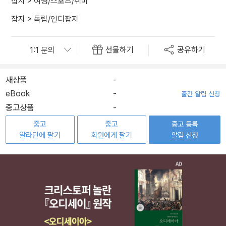
잡지
>
여행/스포츠/취미
잡지
>
독립/인디잡지
선물하기
공유하기
새상품
-
eBook
-
출간 알림 신청
중고상품
-
중고
중고
중고 등록
알라딘에 팔기
회원에게 팔기
알림 신청