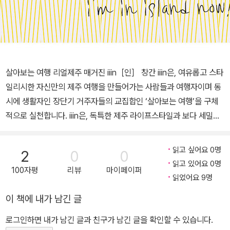
살아보는 여행 리얼제주 매거진 iiin［인］ 창간 iiin은, 여유롭고 스타
일리시한 자신만의 제주 여행을 만들어가는 사람들과 여행자이며 동
시에 생활자인 장단기 거주자들의 교집합인 ‘살아보는 여행’을 구체
적으로 실천합니다. iiin은, 독특한 제주 라이프스타일과 보다 세밀한
여행과 깊이 있는 문화를 들여다보며 동시에 제주에서 작업 중인 다
양한 장르의 젊은 작가들과 함께 만들어 갑니다. iiin은, 소중한 세계
읽고 싶어요 0명
2
0
0
자연유산인 제주와 함께 환경을 생각하는 착한 여행, 공정 여행과 친
읽고 있어요 0명
100자평
리뷰
마이페이퍼
환경적인 삶을 추구하는 기사를 생산합니다. iiin은, 2014년 각 계절
읽었어요 9명
의 문턱에서 4회 발행합니다.
이 책에 내가 남긴 글
로그인하면 내가 남긴 글과 친구가 남긴 글을 확인할 수 있습니다.