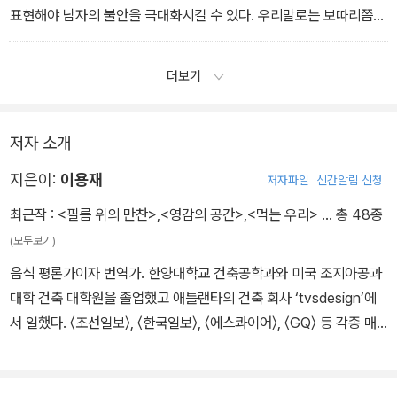
표현해야 남자의 불안을 극대화시킬 수 있다. 우리말로는 보따리쯤
되겠다. 아니, 그런데 무슨 식사 초 대를 한 것도 아닐 텐데 저 많은 바
게트를 대체 언제 다 먹는다고? 영화 속에서 극도의 불안감을 상징하
더보기
는 바게트 한 보따리를 보고 나도 덩달아 불안해져버렸다.
― [불안의 상징, 바게트 한 보따리 - ‘마이클 클레이튼’] 중에서
저자 소개
지은이:
이용재
저자파일
신간알림 신청
최근작 :
<필름 위의 만찬>
,
<영감의 공간>
,
<먹는 우리>
… 총 48종
(모두보기)
음식 평론가이자 번역가. 한양대학교 건축공학과와 미국 조지아공과
대학 건축 대학원을 졸업했고 애틀랜타의 건축 회사 ‘tvsdesign’에
서 일했다. 〈조선일보〉, 〈한국일보〉, 〈에스콰이어〉, 〈GQ〉 등 각종 매
체에 음식 평론과 칼럼을 기고해왔으며, 한국 음식 문화 비평 연작으
로 《외식의 품격》과 《한식의 품격》을 집필했고, 본격 식문화 세계에
관한 저서 《냉면의 품격》, 《미식 대담》, 《조리 도구의 세계》, 《오늘