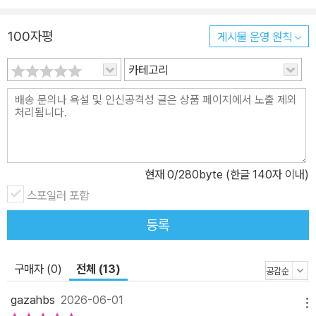
이상의 다채로운 지식과 정보를 다루며 그야말로 영화 팬과 미식가의
100자평
게시물 운영 원칙
호기심을 만족시킬 만한 풍성한 사전(Trivia) 역할을 톡톡히 해낸다.
영화라는 세계를 ‘맛’으로 읽어내는 법 새로운 감각으로 영화를 음미
카테고리
하기 음식 평론가인 저자의 눈길을 사로잡은 영화 속 음식들은 식전
에 입맛을 돋우는 애피타이저처럼 우리의 시선을 가볍게 당기기도 하
고, 헛헛한 마음을 따뜻하게 채워주기도 한다. 예컨대 영화 〈아이 엠
러브〉에서 남부럽지 않은 안락한 삶 이면에 깊은 고독을 숨기고 살던
주인공이 낯선 욕망에 눈뜨는 순간을 저자는 놓치지 않는다. 러시아
현재
0
/280byte (한글 140자 이내)
식 맑은 생선 수프인 ‘우하(yxa)’를 통해 주인공이 욕망을 들키게 된
장면을 묘사하면서, 저자는 유년 시절에 먹곤 했던 준칫국을 겹쳐 떠
스포일러 포함
올려내며 내면의 고독을 스스로 들여다보는 과정을 생생히 보여준다.
등록
블록버스터부터 작가주의 영화까지 다양한 장르의 국내외 영화를 섭
렵해온 저자의 시선은 영화의 주제와 캐릭터의 욕망이 음식을 통해
구매자 (0)
전체 (13)
어떻게 발현되는지를 예리하게 포착한다. 우리에게 익숙하면서도 낯
선 영화 속 장면, 그리고 음식들과 함께 ‘허기와 욕망’, ‘불안과 공감’
gazahbs
2026-06-01
메뉴
같은 다채로운 감정을 환기하는 이 특별한 만찬은 영화를 전혀 다른