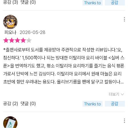
공감 (
3
)
댓글 (0)
지치고 힘들 때 꼭 챙겨먹는 자신만의 소울 푸드가 있을 거예요. 그래
크게 조명받지 못했던 이유일 것이다.역시나 개그 프로에서 많이 패
서 저는 맛있는 음식도 좋지만 '사연' 있는 음식 이야기가 그렇게 좋더
러디 되었던 <올드보이>를 보면 무려 15년 동안 자신이 왜 갇힌지도
라고요.《필름 위의 만찬》은 17년차 음식 평론가 이용재 님의 책이네
메뉴
모른 채 주인공은 군만두만 먹는다. 군만두를 너무 좋아해서 삼시세
요.원래 이 책은 2019년 6월 시작해 2023년 6월에 마무리된 조선
끼 군만두만 먹으래도 먹겠다고 단언(하는 사람이 있다면)해도 못 먹
피오나
2026-05-28
일보의 인기 칼럼 '필름 위의 만찬'에서 엄선한 내용들이라고 하네요.
을것 같은 긴 시간이다. ​그런데 이 영화가 미국판에서 군만두가 우리
저자가 엄선한 영화들은 처음부터 글을 쓰기 위해 염두에 둔 작품들
가 느끼는 만큼은 아니었던 것 같다. 미국인들에게 있어서 중국음식
*출판사로부터 도서를 제공받아 주관적으로 작성한 리뷰입니다.'오,
이 아니라 20년 넘게 꾸준히, 격주마다 한 편씩 영화를 보면서 쌓인
은 종이상자에 포장된 채로 배달되어 온 것을 젓가락으로 먹는 이미
참신하다.' 1,500쪽이나 되는 방대한 이탈리아 요리 바이블 <실버 스
만찬들 가운데 음식을 렌즈 삼아 더 재미있게, 더 새롭게 볼 수 있는
지가 더 크다는 것을 미드를 본 사람이라면 금방 알 수 있기 때문이다.​
푼>을 번역하기도 했고, 평소 이탈리아 요리하기를 즐기는 음식 평론
작품들이라는 점이 핵심이네요. 여기에 소개된 영화들은 워낙 유명해
이처럼 영화 속 음식 이야기를 하고 있는 이 책은 굉장히 임팩트 있는
가로서 단박에 느낀 감상이다. 이탈리아 요리에서 원래 마늘은 요리
서 많은 사람들이 봤을 가능성이 큰데, 저자의 해설을 본 다음에 영화
장면, 영화의 전체 스토리나 주제를 관통하는 소재, 또는 음식이나 그
초반에 향만 우려내는 용도다. 올리브기름을 팬에 달구고 칼등이나
를 다시 본다면 스쳐 지나갔던 음식 속에 숨겨진 디테일을 찾을 수 있
것을 만드는 직업(셰프), 장소(식당)이 영화 속에서 의미하는 바라든
손바닥으로 납작하게 누른 것을 넣어 1분쯤 두었다가 건져버린다. 정
네요. 무엇보다도 음식에 관한 저자의 확고한 철학이 느껴지네요. 감
더보기
가 반대로 큰 비중을 차지함에도 불구하고 의외로 영화 속에서는 집
석은 이렇다만, 교도소라면 이야기가 좀 달라진다... 이처럼 큰 제약
독의 의도를 분석해보지만 도저히 용납할 수 없는 음식에 대해서는
중적으로 다뤄지지 않았거나 기대 이하였던 경우에 대해서도 이야기
공감 (
2
)
댓글 (0)
속에서도 급식 외의 음식을 먹고 싶은 욕구에 힘입어 교도소만의 별
과감하게 비판하면서 레시피를 친절하게 알려주네요.책의 구성을 보
하고 있어서 영화를 음식이라는 키워드로 만나볼 수 있었던 흥미로운
도 요리법과 음식이 대대로 전해 내려온다. p.74~75<실버
면, '욕망과 허기', '권력과 기만', '불안과 위로', '공감과 위로'라는 키워
책이다.#필름위의만찬 #이용재 #푸른숲 #리뷰어스클럽 #영화 #에
스푼>, <패밀리 밀> 등 세계적인 요리사들의 책을 번역하고, <한식
메뉴
드로 나누어 영화들을 소개하고 있어요. '<헤어질 결심 (2022)>에서
세이 #마음을사로잡은장면속음식이야기 #어떤영화는음식으로기억