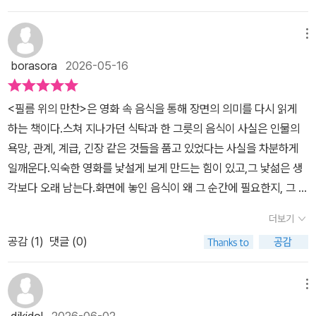
지 않은 저에게는 앞으로 찾아볼 영화 목록을 제시해 주었고보았던
함께 만찬을 벌인다는 점도 좋았는데, 영화를 좋아하는 이들도, 음식
진다. 비슷하게 구현해보아도 영화를 보며 '상상'했던 그 맛과 추억
속에서 만난 음식과 감정들'이라는 핵심 구절은, 스크린이라는 차가
영화에서는 ​'어? 이런 음식이 있었나?''이걸 이렇게까지 의미를 확대
에 관심이 있는 이들도 모두 재미있게 읽을 수 있을 것이다. 음식으로
은 따라잡을 수 없을테니. 음식, 요리에 대한 저자의 태도는 진심과 집
운 평면 위에 따뜻한 숨결을 불어넣는 마법의 주문과도 같았습니다.
메뉴
할 수 있다고?!'​음식이 단순히 배경을 채우는 장식이 아닌, 캐릭터의
영화를 읽어내는 방법이 궁금하다면, 새로운 감각으로 영화를 음미해
요함을 오간다. 하울 정식의 달걀후라이(64)를 이야기하다 달걀깨
우리는 흔히 서사와 시각적 연출로 영화를 기억하지만, 때로는 혀끝
심리·관계·세계관을 시각적으로 전달하는,보다 장면의 현실감과 몰입
보고 싶다면 이 책을 만나보자!
borasora
2026-05-16
는 법의 중요성을 강조하기 위해 <디 아워스>로 넘어가는 과정은 재
에 닿을 듯한 미각적 상상력이 그 영화의 가장 깊은 감정선으로 우리
을 높이는 역할을 한다는 것을알게 되었습니다.또한 영화 속 음식에
밌지만 슬쩍 질린다. 늘 싱크대 모서리에 달걀을 깨곤 했는데 이렇게
를 안내하곤 하니까요.이 매력적인 만찬은 마치 파인다이닝의 코스
관한 뒷이야기 그 이상의 다채로운 지식과 정보를 다루고 있어 저에
<필름 위의 만찬>은 영화 속 음식을 통해 장면의 의미를 다시 읽게
까지 평평한 곳에서 깨야 한다고 강조하는 것을 보니 혼나는 것 같
요리처럼 1부 '욕망과 허기', 2부 '권력과 기만', 3부 '불안과 위로', 4부
게는 마치'영화 잡학사전'과도 같았습니다.​포문을 열어준 건 <황해>
하는 책이다.스쳐 지나가던 식탁과 한 그릇의 음식이 사실은 인물의
아 위축되면서 웃기다. 서양 식문화에서 달걀이 얼마나 중요한지, 흰
'공감과 우정'이라는 네 가지의 정교한 챕터로 나뉘어 있습니다.1부:
였습니다.많은 영화 가운데서 음식이 주인공과 벌이는 압도적인 퍼포
욕망, 관계, 계급, 긴장 같은 것들을 품고 있었다는 사실을 차분하게
자와 노른자를 분리하는 방법 따위를 진지하게 강론하는 내용(246)
욕망과 허기, 생존을 향한 처절한 미각 에피타이저 격인 1부에서 가장
먼스를 보여준 영화로 이런 퍼포먼스는 앞으로도 만나기 힘들다고 하
일깨운다.익숙한 영화를 낯설게 보게 만드는 힘이 있고,그 낯섦은 생
을 읽다가 문득 최근에 본 <위 리브 인 타임(2026)>의 '달걀을 깨
먼저 저의 시선을 강탈한 작품은 <황해>입니다. 영화 속 주인공 구남
였는데...신스틸러 할 만한 음식 셋 - 김, 황해 정식, 감자-이 소개되었
각보다 오래 남는다.화면에 놓인 음식이 왜 그 순간에 필요한지, 그 장
는 최고의 방법'이 떠올랐다. 한 접시에 달걀을 깨서 바로 담았다가 껍
이 허겁지겁 입에 밀어 넣던 세 가지 음식, 즉 김, 황해 정식, 그리고
습니다.그러고는​초인에 가까울 정도로 열렬히 먹어가며 끈질기게 살
면에서 누가 먹고 누가 바라보는지,어떤 음식이 인물의 감정과 서사
질이 섞이지 않은걸 확인하고 다른 한 그릇에 모아담는 그릇 두개 쓰
감자를 통해 저자는 단순한 '먹방'이 주는 쾌감을 넘어 생존을 향한 인
더보기
아남은 구남이 고향을 앞에 두고 죽어야만 했는지, 그에게 몰입한 나
를 밀어 올리는지를 차근차근 짚는다.그래서 읽다 보면 영화는 이야
기가 나온다. 그릇 하나만 사용하면 껍질이 들어갔을때 골라내기 어
간의 처절한 본능과 억눌린 감정을 묵직하게 풀어냅니다. 책을 읽으
머지 받아들이지 못할 뿐이다. 중국으로 향하는 먼 뱃길, 무엇보다 허
공감 (
1
)
댓글 (0)
기의 연속만이 아니라감각의 구조라는 사실이 선명해진다.무엇보다
렵다는 이유였다. 달걀을 어떻게 깨는가 논하는 사소함이 가족의 유
며 기억을 더듬어 보니, 스크린 너머로 전해지던 구남의 그 퍽퍽하고
기에 지쳐 결국 굴복해버린 건 아닐까. 그러고 보니 배를 탄 이후로 그
인상적인 것은 해석의 태도다. 거창한 이론을 앞세우기보다 장면을
대를, 한 문화의 식생활을 보여주고, 어떨 땐 다른 설명이 필요없는 감
도 절박했던 식사 장면들이 생생하게 떠올라 새삼 가슴이 먹먹해졌습
가 무엇을 먹었는지 영화는 보여주지 않는다. - page 21​처절한 대서
오래 바라보고, 그 안에 담긴 의미를 조용히 끌어올린다.음식은 배경
정도 담아낸다. 좋게 말하면 먹는 것에 진심이고 달리 말하면 과몰입
메뉴
니다. 이어지는 <공동경비구역 JSA>의 이야기는 무거운 분위기를
사적 먹방을 보여주었던 구남.그의 마지막 식사는 무엇이었을까...괜
소품으로 소비되기 쉽지만, 이 책은 음식이야말로 가장 직접적으로
한 저자가 가장 불쾌한 감정을 크게 드러낸 것 중 하나가 <황해>에
유쾌하게 환기시킵니다. 극 중 중요한 매개체인 초코파이가 사실은
djkidol
2026-06-02