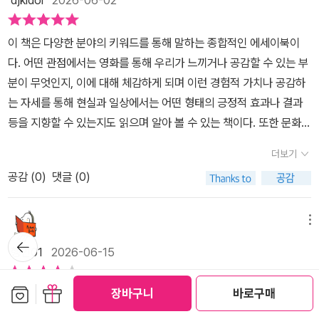
스레 가슴이 찡하면서 궁금해졌습니다.​그리고 영화 <신세계>를 또
욕망을 드러내는 장치라고 말하는 듯하다.한 끼의 식사, 한 번의 건배,
서 하정우의 먹방을 이야기하며 '돌연 닭다리 100개 먹기'는 스턴트
미국 '문파이(Moon Pie)'의 손자뻘이라는 저자의 역사적 고증은 제
다른 시선으로 해석했던...​'먹어, 먹어. 여기 송아지 고기 아주 연하고
한 접시의 요리가 장면 전체의 온도를 바꾸기도 한다.책을 읽는 동안
일 뿐, 먹방이 아니다(21)고 단언하는 부분이었다. 먹방에 대한 추구
눈길을 단번에 사로잡았습니다. 원조를 뛰어넘어 '청출어람'의 아이콘
이 책은 다양한 분야의 키워드를 통해 말하는 종합적인 에세이북이
좋아. 게다가 이거, 한우야 한우.'​이중구(박성웅 분)가 넉살 좋은 미소
영화 속 식사는 단순한 끼니가 아니다. 누군가에게는 생존 문제이고,
미가 처절하리만큼 단호해 당황스러웠는데 즐길 수 없을 만큼 과하
이 된 초코파이의 서사를 읽으며, 익숙한 음식이 영화 속에서 얼마나
다. 어떤 관점에서는 영화를 통해 우리가 느끼거나 공감할 수 있는 부
를 지으며 수하에게 음식을 권한다는데...저자는 이 장면을 보며 눈살
누군가에게는 체면 문제이며, 또 누군가에게는 사랑과 상실을 드러내
게 지나치게 먹는 것을 경계한다는 의도로 생각해보면 이해가 되
큰 상징성을 지니는지 다시금 깨닫게 되었습니다.2부: 권력과 기만,
분이 무엇인지, 이에 대해 체감하게 되며 이런 경험적 가치나 공감하
을 찌푸렸다고 합니다.아니, 왜...?​송아지 고기라고? 그것도 한우라
는 언어가 된다.같은 음식도 어떤 인물이, 어떤 표정으로, 어떤 침묵
는 면이 있었다. 다른 하나는 휴게소 커피(204)를 통해 관계의 불행
음식에 숨겨진 계급의 민낯 메인 디쉬로 넘어가는 듯한 2부에서는 아
는 자세를 통해 현실과 일상에서는 어떤 형태의 긍정적 효과나 결과
고? 송아지 고기를 먹는 행태도 바람직하지 않지만 한우로는 구하려
속에서 먹느냐에 따라 전혀 다른 의미를 갖는다.저자는 이런 차이를
까지 예감한 <화차>다. 휴게소 음식들 대부분이 비슷비슷하고 또 맛
주 신선한 충격을 받았습니다. 코엔 형제의 명작 <노인을 위한 나라
등을 지향할 수 있는지도 읽으며 알아 볼 수 있는 책이다. 또한 문화
야 구할 수도 없다. 한우는커녕 육우조차도 송아지 고기는 식용으로
예민하게 포착하고, 독자가 장면의 결을 다시 더듬어 보게 만든다.이
있다고 이름 난 곳들도 그리 특별하지 않다는 것은 인정하지만, 휴게
는 없다>에 등장하는 우유에 대한 고찰 때문입니다. 무자비한 살인마
예술적 부분에 있어서도 영화라는 결과물이 사람들에게 제공하는 유
나오지 않는다. 인터넷을 검색하면 송아지 고기 판매처가 딱 두 군데
책의 장점은 영화에 대해 많이 아는 사람만 읽는 비평이 아니라는 데
소를 들리면 꼭 커피 한 잔은 사는 편이라 휴게소 커피가 '맛없음의 새
더보기
가 고요히 우유를 마시는 그 섬뜩한 이질감을 시각적으로만 받아들였
무형의 가치나 결과 등이 무엇인지도 체감해 볼 수 있어서 개인마다
나오는데 모두 호주산이다. 어차피 허구니까 상관없거나, 실제로 한
있다.문장은 비교적 담백하고, 설명은 친절하다. 그래서 영화 비평에
로운 심연을 활짝 열(206)' 정도란 말인가 놀라웠다. 이것도 생각해
지, 실제 이 영화를 보면서 '우유'라는 오브제가 지닌 기만과 권력의
공감 (
0
)
댓글 (0)
원하는 형태로의 학습이나 적용, 모두가 가능한 책이다.​<필름 위의
우 송아지 스테이크가 존재할 수도 있다고 치자. 스테이크의 초라한
익숙하지 않은 독자도 어렵지 않게 따라갈 수 있다. 동시에 영화를 오
보니 커피는 종종 맛의 영역을 넘어선 그 무언가로 기능하도록 분류
상징성에 대해서는 깊이 생각해 보지 못했기 때문입니다.더불어 봉준
만찬> 요즘처럼 우리 문화의 높아진 위상이나 한류의 확산 등으로 인
풍모는 이중구가 발산하는 허세와는 격이 전혀 맞지 않는다. - page
래 보고, 장면의 디테일을 좋아하는 독자에게는더 깊은 재미를 준다.
되지 않았나 참작되는 구석이 있었다. 이런 에피소드들 때문에 저자
호 감독의 작품 세계를 관통하는 음식 이야기는 단연 백미입니다. <
해 다양한 분야에서의 선순환적 효과나 결과 등을 쉽게 체감하는 현
133​여기서 한 발자국 더 나아가 저자는 이렇게 이야기하는데...​'죽기
메뉴
익숙한 작품도 이 책을 통하면 새로운 표정으로 돌아온다.음식과 영
가 얼마나 음식에 진심인지 느껴질 때면 질리면서 재밌다. 있을 것 같
설국열차>, <기생충>, 그리고 <미키 17>에 이르기까지, 음식이라는
뒤로가
실일수록 해당 분야에 대한 꾸준한 관리나 공감대 형성, 배워야 하는
좋은 날이군.'위스키 한잔을 끝으로 이중구는 처참하게 죽음을 맞이한
화가 공통으로 가진 속성이 있다. 둘 다 시간을 담는다. 영화는 장면의
은데 의외로 없었던 음식도 있다. 바로, 짜장면. 한국 영화에 단골처
기
행인01
2026-06-15
계급적 기호를 통해 권력의 구조와 갈등 해소의 과정을 서술하는 저
부분이 있다면 적극적으로 배워나가는 자세나 마인드 등이 필요할 것
다. 어떤 후폭풍이 닥칠지 뻔히 알면서 미련하게 '칼춤'을 춘 대가를
시간을, 음식은 삶의 시간을 담는다. 한 끼를 기억하면 어떤 계절이떠
럼 나오는 음식이라 <기생충>을 통해 유행했던 '채끝짜파구리'나 <
자의 통찰력은 날카로우면서도 우아합니다. 저자의 글을 따라가다 보
이다. 이 책도 어떤 관점에서는 이런 본질적 현상이나 현실적인 요인
치른 셈이지만 나는 좀 다르게 생각했다. 이중구는 송아지 스테이크
오르고, 한 장면을 기억하면 어떤 감정이 되살아난다.<필름 위의 만
김씨 표류기<2009)>같은 영화를 다루며 나올 법 하다고 예상했는
보관함담기
선물하기
장바구니
바로구매
처음 읽는 작가라고 생각했는데 아니었다.그의 책을 검색하니 오래
니 당장 스크린을 켜고 영화를 다시 보고 싶다는 강렬한 충동에 사로
등에 대해 더 쉽게 체감할 수 있는 책이며 다른 관점에서 보더라도 같
를 탐욕해 벌을 받은 것이다. 말이 안 된다고? 너무 가혹하다고? 그래
찬>은 그 기억의 구조를 섬세하게 연결한다. 그래서 읽고 나면 영화
데 의외로 등장하지 못했다. <피그>를 이야기할 때 트러플오일을 넣
전 읽었던 책 한 권이 눈에 들어온다.<냉면의 품격>이란 책이었는데
잡혔습니다. 영화 속 음식들을 다시금 샅샅이 살펴보고, 저자의 예리