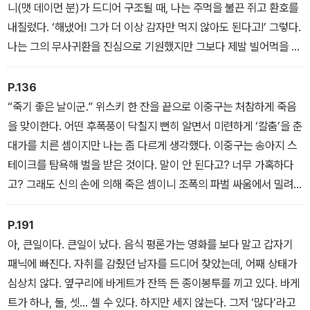
― [맛있는 ‘하울 정식’의 비결 - ‘하울의 움직이는 성’] 중에서
니(맷 데이먼 분)가 드디어 구조될 때, 나는 주먹을 불끈 쥐고 환호를
내질렀다. ‘해냈어! 그가 더 이상 감자만 먹지 않아도 된다고!’ 그렇다.
나는 그의 무사귀환을 진심으로 기원했지만 그보다 제발 빌어먹을 감
자를 좀 그만 먹기를 더 바랐다.
― [우주인도 구한 인류의 친구, 감자 - ‘마션’] 중에서
P.136
“죽기 좋은 날이군.” 위스키 한 잔을 끝으로 이중구는 처참하게 죽음
을 맞이한다. 어떤 후폭풍이 닥칠지 뻔히 알면서 미련하게 ‘칼춤’을 춘
대가를 치른 셈이지만 나는 좀 다르게 생각했다. 이중구는 송아지 스
테이크를 탐욕해 벌을 받은 것이다. 말이 안 된다고? 너무 가혹하다
고? 그래도 신의 손에 의해 죽은 셈이니 조폭의 파벌 싸움에서 밀려
맞아 죽은 것보다는 차라리 낫지 않을까. 어쨌거나 소고기는 먹을지
언정 송아지 고기까지 탐하지는 말자.
P.191
― [허구의 한우 송아지 스테이크 - ‘신세계’] 중에서
아, 큰일이다. 큰일이 났다. 음식 평론가는 영화를 보다 말고 갑자기
패닉에 빠진다. 자취를 감췄던 남자를 드디어 찾았는데, 어째 상태가
심상치 않다. 옆구리에 바게트가 잔뜩 든 종이봉투를 끼고 있다. 바게
트가 하나, 둘, 셋… 셀 수 있다. 하지만 세지 않는다. 그저 ‘많다’라고