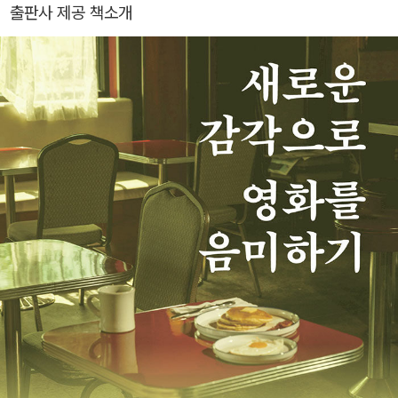
출판사 제공 책소개
브로콜리 싱싱한가요?》를 썼다. 이탈리아 음식 분야 최고의 요리책
《실버 스푼》 외에 《패밀리 밀》, 《뉴욕의 맛 모모푸쿠》, 《인생의 맛 모
모푸쿠》 등 세계적인 요리사들의 책을 번역했다. 《필름 위의 만찬》에
서 저자는 스크린 속 음식을 통해 영화를 기억하는 특별한 감상법을
제안한다. 17년 차 음식 평론가의 예리한 시선으로 추억을 불러오는
명작 영화부터 디테일한 연출이 돋보이는 최신작을 아우르며, 알고
보면 구미 당기는 영화와 음식 이야기를 다채롭게 조명했다. 음식 문
화에 대한 해박한 지식으로 잘 다듬고 조리한 문장 위에 장면에 얽힌
개인적 에피소드까지 풍성하게 담아낸 이 책은 허기와 욕망, 불안과
공감 같은 다양한 감정을 환기하며 영화와 음식을 더 깊게 즐길 수 있
도록 돕는 특별한 안내서다.