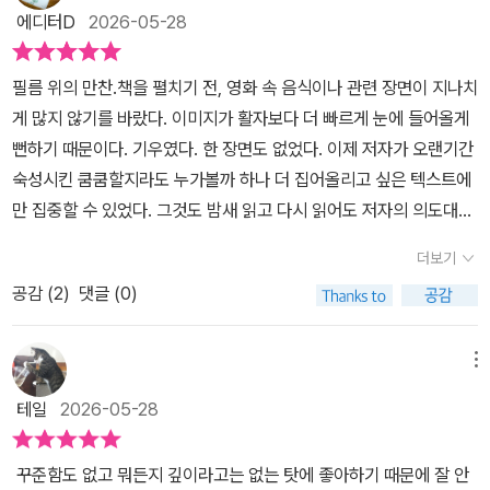
의 품격>, <미식 대담> 등 음식에 관한 저서를 써온 음식 평론가이자
도 취조실에서 해준과 서래가 나눠 먹는 특초밥 세트의 미학은 남다
에디터D
2026-05-28
된다 #영화속에서만난음식과감정들 #무비에세이 #영화라는세계를
번역가의 시선으로 바라보는 영화는 어떨까. 저자는 음식을 통해 영
르다. 흔히 경찰서 취조 장면에서 연출되곤 하는 짜장면이나 설렁탕
맛으로읽어내는법 #영화적서사와밀착된미식가이드 #책 #독서 #도
화를 기억하는 특별한 감상법을 제안한다. <공동경비구역 JSA>의
(혹은 국밥) 같은 대중 음식이 아니라는 점도 있지만, 담음새나 포장
필름 위의 만찬.책을 펼치기 전, 영화 속 음식이나 관련 장면이 지나치
서리뷰 #책추천
초코파이, <헤어질 결심>의 중국식 볶음밥, <아메리칸 셰프>의 쿠바
등이 박찬욱 감독의 미학을 입고 확 두드러졌기 때문이다. ··· 해준은
게 많지 않기를 바랐다. 이미지가 활자보다 더 빠르게 눈에 들어올게
식 샌드위치, <하울의 움직이는 성>의 하울정식, <신세계>의 송아지
자신의 집에서 나름 솜씨를 부려 밥을 볶아내지만 서래는 딱 한 입만
뻔하기 때문이다. 기우였다. 한 장면도 없었다. 이제 저자가 오랜기간
스테이크, <올드보이>의 군만두, <웰컴 투 동막골>의 팝콘, <왕과
먹고는 넌지시 내친다. 이 태도는 얼핏 볶음밥이 대상 같지만 실은 해
숙성시킨 쿰쿰할지라도 누가볼까 하나 더 집어올리고 싶은 텍스트에
사는 남자>의 사약에 이르기까지 영화 속 음식에 초점을 맞춘 글들이
준을 향한 경계심일 수 있다고 나는 이해했다. 볶음밥이 너무 엉터리
만 집중할 수 있었다. 그것도 밤새 읽고 다시 읽어도 저자의 의도대로
색다른 시각으로 영화를 읽게 해주어 매우 흥미로웠다. 영화 속 음식
였으므로 되레 만든 사람을 경계해야 마땅했다. 밥을 한참 볶다가 달
새로이 알게 되는 것, ‘난 이 작품 정말 좋았는데...’ 하면서도 즐겁기
은 사건의 실마리를 쥐고 있기도 하고, 인물의 성격을 보여주기도 하
더보기
걀을, 그것도 풀지도 않고 바로 깨어 넣다니, 나는 그 장면에서 정말
만한 내용, 아니 작품들로 가득했다.우선 <기생충>의 소고기 짜장라
며, 긴장감을 한껏 고조시키는 역할도 한다. 일촉즉발의 상황에서 잠
소스라치게 놀랐고 심지어 가벼운 불쾌함마저 느꼈ㄷ. 이런 볶음밥을
공감 (
2
)
댓글 (0)
면에 몰입했던 나와 달리 주류부터 놓치지 않고 점검해준다. 여기서
시 분위기를 누그러뜨리는데 활용되기도 하고, 인물의 마음이 고스란
만들면서 주인공이 '중국식'이라 너스레를 떤다고? ··· 중국식 볶음밥
끝이 아니다. <설국열차> 와 옥자로 이어지는 봉준호 감독이 보여주
히 담겨 있어 관객들이 공감하게 만들기도 한다. 돌아보면 삶의 중요
이 엄청나게 까다롭고 어려운 음식이냐면 그렇지도 않다. 가정용 화
는 음식의 디테일에 대한 분석도 좋았다. 하지만 바선생을 포함해 그
메뉴
한 모든 순간에 음식이 함께 했다. 어린 시절 처음 가족끼리 외식이라
력에서 웍 없이도 재현할 수 있다. 핵심은 달걀을 조리하는 요령과 타
렇게나 많은 벌레들이 어떻게 조리되어 섭취되는 것까진 알고 싶지
는 걸 했던 동네의 경양식 집, 동생은 느끼하다고 했지만 나는 너무 맛
테일
2026-05-28
이밍인데 차근차근 살펴보자.' (29-32p)영화 속 음식은, 단순한 소품
않았다(면서 다 읽고 또 상상도 함). 개인적으로 네 번이나 보았던 <
있었던 돈까스에 대한 기억은 아직도 선명하다. 그리고 대학에 입학
을 넘어 캐릭터의 정서와 서사를 완성하는 최고의 신스틸러가 아닌가
디 아더스>는 남편을 위해 굽는 생일 케이크가 등장하리라 생각했던
했을 때, 처음으로 독립했을 때, 첫 직장에서 첫번째 월급을 받았을
꾸준함도 없고 뭐든지 깊이라고는 없는 탓에 좋아하기 때문에 잘 안
싶어요. 저자의 생각에 완전 공감했던 영화는 <웰컴 투 동막골 (200
예상을 깨고 ‘달걀 깨기’로 여성의 억압과 지금껏 잘못 알려진 모서리