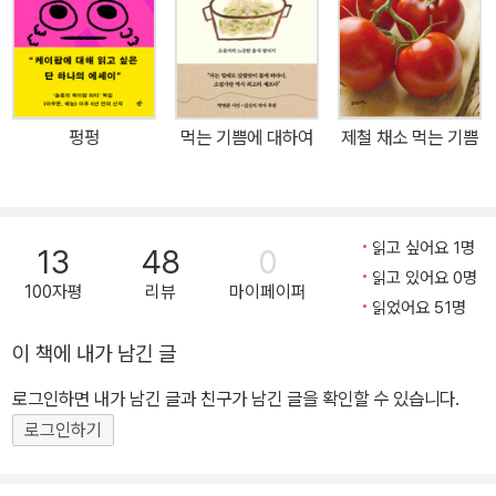
준 ‘세 가지 음료’(〈퍼펙트 데이즈〉), 처지가 다른 서먹한 두 남자의 거
리를 좁혀준 ‘켄터키프라이드치킨’(〈그린 북〉)까지. ‘욕망과 허기’, ‘권
력과 기만’, ‘불안과 위로’, ‘공감과 우정’이라는 감정들을 소재로 차려
낸 이야기들은 ‘맛’이라는 특별한 감각을 동원해 대중의 사랑을 받는
펑펑
먹는 기쁨에 대하여
제철 채소 먹는 기쁨
최신 영화, 장르적 특성이 돋보이는 영화, 우리가 익히 알던 명작까지
가리지 않고 장면들을 다채롭게 조명한다. “이미지를 음식이라는 감
각으로 번역해냈다”는 임수연 영화기자의 찬사처럼, 《필름 위의 만
찬》은 장면을 비추는 렌즈 너머의 미식 세계를 깊이 있게 탐구한다.
읽고 싶어요 1명
13
48
0
음식 평론가인 저자의 예리한 감각과 식문화 지평을 알 수 있는 역사
읽고 있어요 0명
100자평
리뷰
마이페이퍼
적 배경, 영화 속 비하인드는 물론, 식재료의 특성과 조리법에 숨은 과
읽었어요 51명
학적 원리까지 풍성하게 아우른다. 인터넷이 없던 시절, 영화관 입구
이 책에 내가 남긴 글
에서 설레며 집어 들던 세심한 영화 팸플릿을 떠올리게 하는 이 책은
로그인하면 내가 남긴 글과 친구가 남긴 글을 확인할 수 있습니다.
영화와 미식을 사랑하는 이들에게 각별한 선물이자, 더 깊고 풍부한
감상을 돕는 매력적인 가이드가 되어줄 것이다. “당신이 본 영화 속
로그인하기
스테이크는 가짜다” 영화적 서사와 밀착된 미식 가이드 영화 〈신세
계〉의 만찬 장면을 기억하는가? 조직의 실세 이중구(박성웅 분)가 식