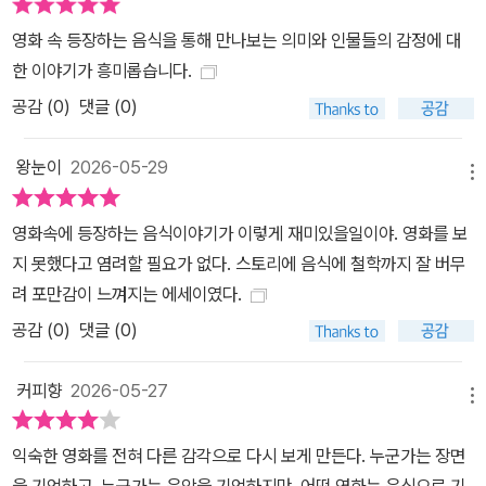
감각으로 음미하는 즐거움을 선사한다. 식탁과 스크린을 연결하는 특
영화 속 등장하는 음식을 통해 만나보는 의미와 인물들의 감정에 대
별한 경험, ‘다시 보기’를 부르는 깊이 있는 영화 읽기 범죄 현장의 서
한 이야기가 흥미롭습니다.
늘한 긴장감을 투영하는 차가운 우유병(〈노인을 위한 나라는 없다〉),
공감 (
0
)
댓글 (0)
남북 대표의 팽팽한 대치 속에서 묘한 공감대를 형성하는 깻잎장아찌
(〈모가디슈〉), 지구에 불시착한 외계인의 마음을 사로잡은 달콤한 초
왕눈이
2026-05-29
콜릿(〈E.T.〉)까지. “이 영화에 이런 장면이 있었나?” 싶을 정도로 세
메뉴
밀하게 포착된 미식의 순간들은 우리의 평범한 식탁과 스크린을 긴밀
영화속에 등장하는 음식이야기가 이렇게 재미있을일이야. 영화를 보
하게 연결한다. 음식이 주연인 작품부터 찰나의 순간 스쳐 지나가는
지 못했다고 염려할 필요가 없다. 스토리에 음식에 철학까지 잘 버무
카메오 같은 음식까지 폭넓게 아우르며 영화나 음식에 깊은 조예가
려 포만감이 느껴지는 에세이였다.
없더라도 누구나 흥미롭게 읽을 수 있는 50여 편의 에세이는, 일상의
공감 (
0
)
댓글 (0)
무료함을 달래기 위해 영화를 찾았던 저자의 시선을 따라 감상의 지
평을 열어내는 촉매제를 자처한다. 이미 영화를 본 관객에게는 ‘맛’이
커피향
2026-05-27
라는 새로운 렌즈로 작품을 다시볼 기회를, 아직 보지 않은 사람들에
메뉴
게는 더없이 섬세한 길잡이가 되어주며 ‘어떤 영화는 음식으로도 기
억될 수 있다’는 특별한 깨달음을 마주하게 한다.
익숙한 영화를 전혀 다른 감각으로 다시 보게 만든다. 누군가는 장면