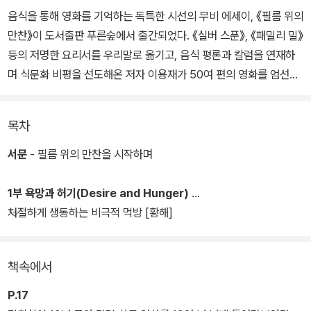
음식을 통해 영화를 기억하는 독특한 시선의 무비 에세이, 《필름 위의
만찬》이 도서출판 푸른숲에서 출간되었다. 《실버 스푼》, 《패밀리 밀》
등의 저명한 요리서를 우리말로 옮기고, 음식 평론과 칼럼을 연재하
며 식문화 비평을 선도해온 저자 이용재가 50여 편의 영화를 엄선해
스크린 속 다양한 음식 이야기를 들려준다.
목차
책은 단순한 영화 리뷰를 넘어, 음식이 인물의 심리를 비추는 거울이
자 서사의 결정적 단서가 되는 순간들을 세밀하게 포착해 생각지 못
서문
- 필름 위의 만찬을 시작하며
한 감상 포인트를 선사한다. 비운의 왕 노산군이 끝내 거부한 ‘죽음의
음식’(〈왕과 사는 남자〉)부터, 단조로운 일상을 충실히 이어가는 주인
1부 욕망과 허기(Desire and Hunger)
공의 하루를 채워준 ‘세 가지 음료’(〈퍼펙트 데이즈〉), 처지가 다른 서
처절하게 생동하는 비극적 먹방 [황해]
먹한 두 남자의 거리를 좁혀준 ‘켄터키프라이드치킨’(〈그린 북〉)까지.
‘욕망과 허기’, ‘권력과 기만’, ‘불안과 위로’, ‘공감과 우정’이라는 감정
책속에서
들을 소재로 차려낸 이야기들은 ‘맛’이라는 특별한 감각을 동원해 대
중의 사랑을 받는 최신 영화, 장르적 특성이 돋보이는 영화, 우리가 익
P.17
히 알던 명작까지 가리지 않고 장면들을 다채롭게 조명한다.