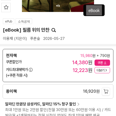
ePub
소득공제
[eBook] 필름 위의 만찬
이용재
(지은이)
푸른숲
2026-05-27
전자책
15,980
원 + 790원
14,380
원
쿠폰할인가
쿠폰
12,223
원
카드최대혜택가
더보기
(+쿠폰 적용 시)
종이책
16,920
원
알라딘 만권당 삼성카드, 알라딘 15% 청구 할인
최대 1만원 또는 2만원 할인(전월 30만원 또는 60만원 이용 시) / 카드
발급월 +1개월까지는 전월 실적이 없어도 최대 1만원 혜택 제공