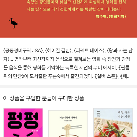
〈공동경비구역 JSA〉, 〈헤어질 결심〉, 〈퍼펙트 데이즈〉, 〈왕과 사는 남
자〉… 명작부터 최신작까지 음식으로 펼쳐보는 영화 속 장면과 감정
들 음식을 통해 영화를 기억하는 독특한 시선의 무비 에세이, 《필름
위의 만찬》이 도서출판 푸른숲에서 출간되었다. 《실버 스푼》, 《패밀
리 밀》 등의 저명한 요리서를 우리말로 옮기고, 음식 평론과 칼럼을
연재하며 식문화 비평을 선도해온 저자 이용재가 50여 편의 영화를
이 상품을 구입한 분들이 구매한 상품
엄선해 스크린 속 다양한 음식 이야기를 들려준다. 책은 단순한 영화
리뷰를 넘어, 음식이 인물의 심리를 비추는 거울이자 서사의 결정적
단서가 되는 순간들을 세밀하게 포착해 생각지 못한 감상 포인트를
선사한다. 비운의 왕 노산군이 끝내 거부한 ‘죽음의 음식’(〈왕과 사는
남자〉)부터, 단조로운 일상을 충실히 이어가는 주인공의 하루를 채워