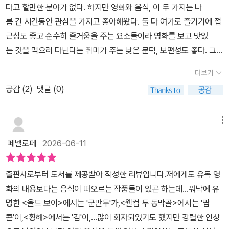
때, 첫 남자친구와 근사한 데이트를 했을 때 등등... 뭔가 기념할 만한
다고 할만한 분야가 없다. 하지만 영화와 음식, 이 두 가지는 나
5)>에서 팝콘이 빵빵 터지는 장면이네요. 개연성은 떨어져도 관객 모
에 쳐서 깨기(소리내어 읽기는 민망함)가 아닌 제대로 달걀 깨는 법도
일이 생기거나, 오래 기억해두고 싶은 순간에 우리는 좋은 사람들과
름 긴 시간동안 관심을 가지고 좋아해왔다. 둘 다 여가로 즐기기에 접
두가 한마음이 되어 활짝 웃을 수 있는 순간이라서 명장면으로 꼽을
알려준다. 볶음밥(헤어질 결심 편 참조)에 이어 큰 깨달음까지 느끼게
맛있는 걸 먹으러 간다. 이는 영화 속에서 펼쳐지는 순간들에도 음식
근성도 좋고 순수히 즐거움을 주는 요소들이라 영화를 보고 맛있
수 있네요. 머리에 꽃을 꽂은 여일(강혜정 분)의 해맑은 표정이 눈에
해준 부분이었다. 그리고 하이라이트는 역시 저자와 내가 정확하게
이 필연적으로 등장할 수밖에 없는 이유이기도 하다. 아무래도 음식
는 것을 먹으러 다닌다는 취미가 주는 낮은 문턱, 보편성도 좋다. 그런
선하네요. 아름다우면서도 한편으론 울컥해지는, 추억의 영화네요.'전
호평만찬인 <라따뚜이> 그리고 <퍼펙트데이>. 전작은 정말이지 후
과 요리를 이해하는지라 나에겐 엄청 사무치는 장면이었지만 한편 깊
데 이 두 가지가 합쳐진 영화 속 음식 이야기를 담은 책이라니, 좋아하
쟁(6.25 전쟁)이 일어난 줄도 모를 정도로 외부 세계와 담을 쌓고 살
속편 말고 다양한 굿즈를 내놓았음 좋겠다. 신혼 때 값비싼 식기나 조
더보기
은 회의가 들었다. 얼마나 많은 이들이 저 장면, 특히 달걀로 클라리사
는 것들을 모아 한 단계 더 상향시켜놓은 결과물이 아닌가. 영화도 음
아온 마을에서 인민군 셋이 수류탄으로 모두를 압박한다. 아이고, 어
리기구 대신 남편에게 ‘라따뚜이 소품함’을 요구한 내게는 어설픈 래
의 마음을 헤아릴 수 있을까? 특히 황백지단의 식문화가 거의 사라져
공감 (
2
)
댓글 (0)
식도 책도 좋아하는 사람이라면 [필름 위의 만찬]을 그냥 지나칠 수
쩐대. 하지만 목숨이 걸린 팽팽한 대치도 시간이 흐르면 느슨해지는
미 주니어는 상상도 하기 싫다. 후자는 입아플 만큼 영화와 관련된 책
버린 우리에게는 낯설고 공감을 못할 가능성이 매우 높다. 그나마 서
는 없을 것이다. 마찬가지로 반가운 마음과 즐거운 기대를 품고 만찬
법, 인민군 소년병 택기(류덕환 분)가 졸다가 안전핀까지 뽑힌 수류탄
에서 앞으로도 계속 다룰테지만 그래도 이 서평의 마지막은 해당 편
양 요리 세계에서 달걀의 흰자와 노른자 분리는 아직도 굉장히 흔한
을 즐겨보았다.미리 덧붙이자면 책을 읽으며 알게 된 충격적인 사
을 떨어뜨린다. 아, 이렇게 다 죽는 건가? 러닝타임이 93분이나 남았
메뉴
에 수록된 문장으로 마무리 하고 싶다.매일매일꼭 챙겨 마시는 이 세
일이니 좀 나을까? 달걀의 흰자는 수분과 단백질로 이루어져 있고,
실 중 하나는 맥도날드 같은 프랜차이즈의 감자튀김(89)이 첨가
는데 그럴 수 없다. 다행히 불발된 수류탄을 국군 소위 표현철(신하균
음료만으로도 남자의 삶은 충분히 지탱되고 있으니, 그는 어느 출근
페넬로페
2026-06-11
노른자는 지방이 대부분이다. 두 구성 요소의 성질이 확연하게 다르
물 때문에 채식주의자들이 피해야하는 메뉴라는 것이었다. 감자튀
분)이 잡아, 말린 옥수수가 잔뜩 걸린 헛간으로 던져버린다. 뻥! 그렇
길 니나 시몬의 ‘필링 굿‘을 들으며 환회를 비롯한 온갖 감정에 젖는
므로 음식과 요리에서도 역할이 분명하게 갈린다. p.245~
김 정도는 채식의 범위에 거뜬히 들어갈 것이라 예상했었는데 아니었
게 동막골에 팝콘 눈이 쏟아지며 영화 초반 약 3분의 1 분량인 40분
다. 그리고 단지 표정만으로 ‘이것만으로도 훌륭하다. 아니, 완벽하
출판사로부터 도서를 제공받아 작성한 리뷰입니다.저에게도 유독 영
246좋은 영화를 보고 길을 나서면 언제나 그 여운에 마음 한구석이
다니, 나중에 감자튀김을 사게되면 밀, 계란, 우유 등 첨가주의 문구
동안 쌓아온 긴장이 해소된다. 음, 좀 싱겁겠는데, 옥수수 알갱이가 뻥
다‘고 말한다. 진짜 완벽한 나날들인지는 중요하지 않다. 내가 그렇게
화의 내용보다는 음식이 떠오르는 작품들이 있곤 하는데...워낙에 유
싱숭생숭해진다. 그러고 집에 돌아와 영화 속 장면들을 떠올리며 인
가 있는지 확인해보고 싶어졌다. 우리가 만나보았던 영화 속에서 깊
터지면 팝콘이 되기는 하지만 간을 해야 완성된다. 약간 짭짤하다 싶
느낄 수 있는지 여부가진짜 중요하다고 남자의 다채로운 표정이 역설
명한 <올드 보이>에서는 '군만두'가,<웰컴 투 동막골>에서는 '팝
물들이 먹었던 음식을 요리해 먹어보는 것도 좋을 것이다. <올드 보
은 인상을 남겼던 음식을 떠올려보자. 요리와 음식이 주제가 되는 유
게 소금 간을 해야 진정한 팝콘이라 할 수 있다. 워낙 발상 자체가 기
한다. 283쪽#필름위의만찬 #이용재 #영화 #음식에세이 #추천
콘'이,<황해>에서는 '김'이,...많이 회자되었기도 했지만 강렬한 인상
이>의 군만두를 비롯해서 박찬욱 감독의 영화에서는 음식이 유달리
명한 영화들도 있고, 한 장면 나왔을 뿐인데도 인상깊게 남는 음식
발한지라 그냥 깔깔 웃고 넘어갈 수 있지만 당시 한국에 팝콘용 옥수