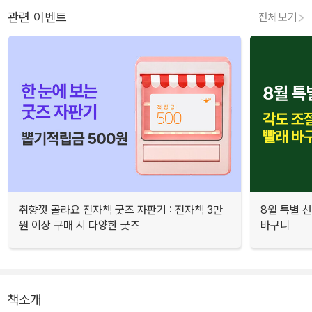
관련 이벤트
전체보기
취향껏 골라요 전자책 굿즈 자판기 : 전자책 3만
8월 특별 선
원 이상 구매 시 다양한 굿즈
바구니
책소개