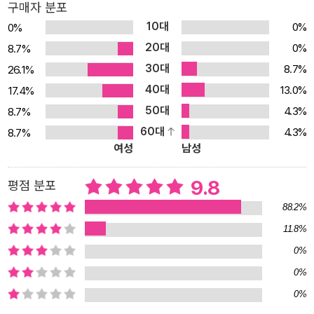
구매자 분포
탁 위에서 스테이크를 써는 그 장면 말이다. 수하에게 ‘한우 송아지’
10대
0%
0%
스테이크를 권하며 가볍지 않은 허세를 부리는 중구의 대사에 대해
20대
0%
8.7%
저자는 불편함을 표한다. 국내에서 식용 한우 송아지 고기는 찾아보
30대
8.7%
26.1%
기 어렵다는 전문가로서의 단호한 팩트 체크와 함께. 《필름 위의 만
40대
13.0%
17.4%
찬》은 20여 년간 영화를 탐닉해온 음식 평론가인 저자가 50편 이상
50대
4.3%
8.7%
의 감상 기록을 바탕으로, 영화를 보는 새로운 관점을 제시하는 독특
60대
4.3%
8.7%
한 에세이다. 〈조선일보〉에 4년간 연재해온 동명의 칼럼 중 엄선한
여성
남성
글들을 1년 넘게 다듬고 엮어낸 이 책은, 익숙한 영화 속 음식의 상징
을 통해 작품의 주제와 캐릭터의 욕망을 디테일하게 파고드는 동시에
9.8
평점 분포
스크린 너머의 방대한 미식 지식을 아낌없이 풀어낸다. 가령 〈타이타
88.2%
닉〉에서는 1등석과 3등석의 메뉴 차이를 통해 계급 사회를 상징하는
11.8%
프랑스 요리 용어들을 고찰하고, 〈마션〉의 감자 재배 장면에서는 실제
0%
감자 품종의 특성과 기후 변화라는 현실적인 문제를 연결한다. 또한
〈007 카지노 로얄〉의 베스퍼 마티니 조주법이나 〈하울의 움직이는
0%
성〉의 유명한 ‘하울 정식’을 분석하며 실제 베이컨 제조 공정과 달걀
0%
조리의 섬세함을 짚어주기도 한다. 영화 속 음식에 관한 뒷이야기 그