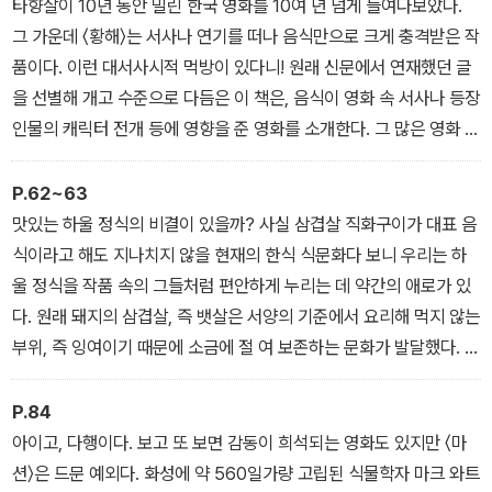
타향살이 10년 동안 밀린 한국 영화를 10여 년 넘게 들여다보았다.
그 가운데 〈황해〉는 서사나 연기를 떠나 음식만으로 크게 충격받은 작
품이다. 이런 대서사시적 먹방이 있다니! 원래 신문에서 연재했던 글
을 선별해 개고 수준으로 다듬은 이 책은, 음식이 영화 속 서사나 등장
인물의 캐릭터 전개 등에 영향을 준 영화를 소개한다. 그 많은 영화 가
운데서 음식이 주인공과 벌이는 압도적인 퍼포먼스를 보여준 영화는
단연 〈황해〉다. 이런 퍼포먼스는 앞으로도 만나기 힘들 것이다.
P.62~63
― [처절하게 생동하는 비극적 먹방 - ‘황해’] 중에서
맛있는 하울 정식의 비결이 있을까? 사실 삼겹살 직화구이가 대표 음
식이라고 해도 지나치지 않을 현재의 한식 식문화다 보니 우리는 하
울 정식을 작품 속의 그들처럼 편안하게 누리는 데 약간의 애로가 있
다. 원래 돼지의 삼겹살, 즉 뱃살은 서양의 기준에서 요리해 먹지 않는
부위, 즉 잉여이기 때문에 소금에 절 여 보존하는 문화가 발달했다. 비
단 미국을 비롯한 영어권의 베 이컨뿐만 아니라 독일의 스펙(spec
k), 프랑스의 라르동(lardon), 이 탈리아의 라르도(lardo) 등이 있다.
P.84
특히 라르도는 러시아의 살로 (salo)와 더불어 거의 순수하게 비계만
아이고, 다행이다. 보고 또 보면 감동이 희석되는 영화도 있지만 〈마
을 소금에 절여 만드니, 종잇장보다 더 얇게 저며 그대로 먹기도 한다.
션〉은 드문 예외다. 화성에 약 560일가량 고립된 식물학자 마크 와트