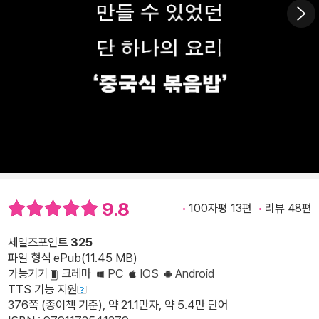
9.8
100자평 13편
리뷰 48편
세일즈포인트
325
파일 형식 ePub(11.45 MB)
가능기기
크레마
PC
IOS
Android
TTS 기능 지원
376쪽 (종이책 기준), 약 21.1만자, 약 5.4만 단어