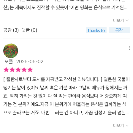
찬』는 제목에서도 짐작할 수 있듯이 '어떤 영화는 음식으로 기억된
다'는 메시지를 던지고 있으며 영화에서 유독 마음을 사로 잡은 장면
더보기
속 음식 이야기도 있다는 것을 보여주는 에세이이다.​이런 이야기에
공감 (
3
)
댓글 (0)
바탕을 두고 어떤 영화가 있을까 싶어 생각을 해보면 <라따뚜이>가
가장 먼저 떠오르고 많이 패러디도 되었던 <올드보이>, 그리고 팝콘
하면 조건반사처럼 떠오르는 영화 <웰컴 투 동막골>도 있다.애니메
메뉴
이션 특유의 색감이 오히려 음식의 식감을 살린 것 같은 <라따뚜이>
오즐
2026-06-02
는 냉혹한 음식 비평가의 등장 속 음식이라고 하나도 못하는 레스토
랑의 후계자가 음식에 뛰어난 소질(?)이 있는 쥐의 도움을 받아 음식
[ 출판사로부터 도서를 제공받고 작성한 리뷰입니다. ] 얼큰한 국물이
을 만들어내는 과정이 그려지는데 위생적으로 보면 최악인데 그게 거
땡기는 날이 있어요.날씨 혹은 기분 따라 그날의 메뉴가 정해지는 거
부감이 들지 않게 그려내고 또 그렇게 만들어 낸 음식이 음식 평론가
죠. 딱히 가리는 것 없이 다 잘 먹는 편이라 음식보다 더 중요하게 여
로 하여금 극찬을 받게 한다는 점이 인상적이었다.​그리고 <타이타닉
기는 건 분위기예요.지금 이 분위기에 어울리는 음식은 뭘까라는 식
>을 보면 철저히 등급이 나뉜 채 거대한 배를 타고 미국으로 향하지
으로 골라보는 거죠. 매번 그러는 건 아니고, 가끔 감성이 흘러 넘칠
만 의외로 그속에서 피어나는 신분을 초월한 사랑 이야기에 초점이
때가 있잖아요. 늘 먹던 음식이라도 나름의 이유가 있다면 세상에 둘
맞춰져서 크루즈 선에서 등장하는 음식 이야기는 그다지 많지 않다는
더보기
도 없는 특별한 음식이 되는 법이죠. 아마 다들 추억의 음식이라던가,
점이 아마도 영화의 주된 내용이 재난과 사랑에 맞춰진 탓에 음식이