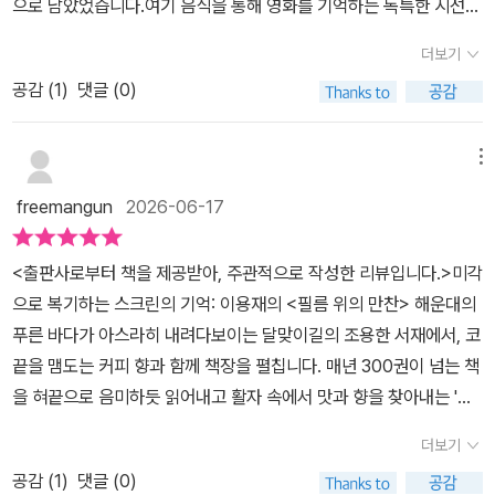
으로 남았었습니다.​여기 음식을 통해 영화를 기억하는 독특한 시선의
두드러져 보인다는 느낌을 받는다. 서사에서 중요한 역할을 맡기도
도 있을 것이다. 가장 처음 나의 구미를 당긴 것은 만나고 싶은데 만
수가 없었을 가능성이 매우 높다. ··· 엄밀히 따지면 개연성이 정말 떨
무비 에세이가 있었습니다.단순한 영화 리뷰를 넘어, 음식이 인물의
하지만 감독이 추구하는 특유의 미학과 어우러질 때 드러나는 멋과
날 수 없는, 환상의 음식이었다. 바로 애니메이션 속에서 만나게 되
어짐에도 <웰컴 투 동막골>에서 팝콘으로 한참 쌓아 올린 긴장을 해
더보기
심리를 비추는 거울이자 서사의 결정적 단서가 되는 순간들을 세밀하
디테일도 만만치 않다. 그런데 저자는 <헤어질 결심>의 볶음밥 장면
는 음식들이다. 실제 음식들 못지 않게 가장 먹고 싶은, 대표적인 꼽히
소한 선택이 참으로 기발하고도 아름다운, 또한 그 외에도 보고 난 뒤
공감 (
1
)
댓글 (0)
게 포착해 생각지 못한 감상 포인트를 선사한다는데...과연 어떤 영화
을 보면서 영화에 대한 기대를 완전히 버리고 만다. 해준이 자신의 집
는 것들이 있을 것이다. 특히나 애니메이션 속의 음식들은 실제로 만
아무것도 기억이 나지 않는 이유이기도 하다. 사실 나도 팝콘을 통해
에서, 어떤 음식이 존재감을 뽐내며 우리에게 던진 메시지가 무엇일
에서 나름 솜씨를 부려 밥을 볶아내는데, 서래는 딱 한 입만 먹고 넌지
들면 어떤 모습일까 어떤 맛일까 '상상하는 단계'를 거치기 때문
요리의 극적 효과를 처음 맛보았다. 다섯 살 때쯤, 아버지가 종종 팝콘
지 찬찬히 살펴보도록 하겠습니다.​'어떤 영화는 음식으로 기억된다'​애
시 내친다. 볶음밥이 너무 엉터리였으므로 만든 사람도 경계해야 마
메뉴
에 더 맛있을 것 같고 궁금해진다. 재밌게도 이 상상 때문에 애니메이
을 튀겨주셨다. ··· 이제 세상을 떠난 아버지와 얽힌, 거의 유일한 좋은
피타이저부터 디저트까지마음을 사로잡은 장면 속 음식 이야기​『필름
땅했다고 이해하면서, 이런 볶음밥을 만들면서 '중국식' 볶음밥이라
션 속의 음식을 실제로 먹어도 채워지지 않는 여백이 남아 동경하
기억이다.' (341-343p)영화를 보는 것만큼이나 관람 후 수다를 매우
freemangun
2026-06-17
위의 만찬』20여 년간 영화를 탐닉해온 음식 평론가인 '이용재'<조선
너스레를 떤다니 박찬욱 감독이 미워질 정도였다고 말이다. 저자는
게 되는 경우가 생긴다.진짜라면 바로 식품위생과에 신고하게 될 쥐
좋아하는 사람인지라, 영화 장면 속 음식 이야기만으로도 풍성한 만
일보>에 4년간 연재해온 동명의 칼럼 중 엄선한 글들을 1년 넘게 다
대체 무엇이 문제인지에 대해 조목조목 설명하면서 제대로 된 중국식
가 만드는 <라따뚜이>나, 그야말로 환상 속의 음식인 <월레스와 그
찬이 된 것 같아요.
<출판사로부터 책을 제공받아, 주관적으로 작성한 리뷰입니다.>미각
듬고 엮어​이처럼 익숙한 영화도 음식을 렌즈 삼아 더 재미있게, 나아
볶음밥 만드는 방법에 대해 세 페이지에 걸쳐 상세히 설명해준다. 글
로밋>의 달 치즈, 흐린 날씨에 때때로 미트볼이 내리는 세상 말세
으로 복기하는 스크린의 기억: 이용재의 <필름 위의 만찬> 해운대의
가 더 새롭게 볼 수 있는 기회를 제시하는 에세이 58편을 한데 모았
을 읽는 것만으로 거뜬히 한 접시를 비울 수 있을 것 같아, 저녁 메뉴
인 <하늘에서 음식이 내린다면>, 강아지들의 데이트 맛집인 <레이디
푸른 바다가 아스라히 내려다보이는 달맞이길의 조용한 서재에서, 코
다. <필름 위의 만찬>은 영화 혹은 음식에 관심이 있는 이들에게 다
는 중국식 볶음밥을 해야 하나 고민 중이다. 음식의 시선으로 바라보
와 트램프>의 미트볼 스파게티, 하울 정식으로 유명한 <하울의 움직
끝을 맴도는 커피 향과 함께 책장을 펼칩니다. 매년 300권이 넘는 책
른 분야에도 관심을 기울일 수 있는 촉매 역할을 할 것이다. 영화를 본
는 영화 이야기이기에 일반적인 영화 리뷰에서는 만날 수 없는 순간
이는 성>을 만날 수 있는데, 이 음식들은 실제로 먹는 것보다 애니메
을 혀끝으로 음미하듯 읽어내고 활자 속에서 맛과 향을 찾아내는 '북
이들에게는 음식 위주 재감상의 동기를 불어넣어 줄 것이며, 안 본 이
들을 세밀하게 포착해주기도 하고, 영화 속에서 나온 음식을 실제로
이션 안에서 더 맛있어보인다는 치명적인 장점이자 단점이 있다. 때
소믈리에'로서, 책을 감상하는 일은 언제나 가슴 설레는 미식 여행과
들에게는 세심한 팸플릿 역할을 해줄 것이라 기대한다. - page 9​영
어떻게 만드는지에 대한 레시피나 배경에 대해서도 알게 되어 더 특
더보기
문에 이들 영화를 비교적 어린 시절에 보게 된 영화팬들에게 이 음식
같습니다. 최근 저의 감각을 완벽하게 사로잡은 책은 바로 이용재 저
화를 보다 맛있게 즐길 수 있게 해 주었습니다.​소개된 영화를 거의 보
별한 시간이었다. 최신 영화부터 오래 전 명작까지 다양한 영화들과
들은 '단추 스프'처럼 영원히 닿을 수 없는 노스텔지어의 접시로 새겨
공감 (
1
)
댓글 (0)
자의 <필름 위의 만찬>입니다. 이 책의 첫 장을 넘기며 마주한 '영화