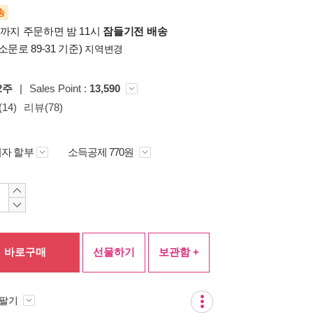
송
시까지 주문하면 밤 11시
잠들기전 배송
소문로 89-31 기준)
지역변경
2주
|
Sales Point :
13,590
14)
리뷰(78)
자 할부
소득공제 770원
바로구매
선물하기
보관함 +
 팔기