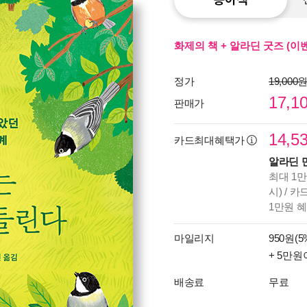
화제의 책 + 알라딘 굿즈 (이
정가
19,000
17,1
판매가
14,5
카드최대혜택가
알라딘 
최대 1만
시) / 
1만원 
마일리지
950원(5
+ 5만원
배송료
무료