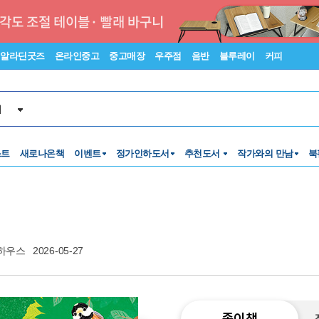
알라딘굿즈
온라인중고
중고매장
우주점
음반
블루레이
커피
서
스트
새로나온책
이벤트
정가인하도서
추천도서
작가와의 만남
북
하우스
2026-05-27
종이책