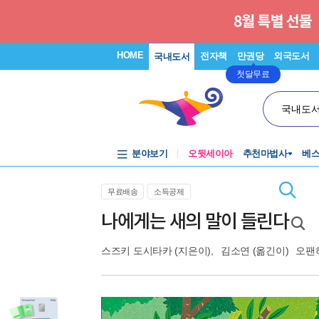
HOME
전자책
만권당
외국도서
국내도서
첫달무료
국내도
분야보기
오뒷세이아
추천마법사
베
무료배송
소득공제
나에게는 새의 말이 들린다
스즈키 도시타카
(지은이),
김소연
(옮긴이)
오팬