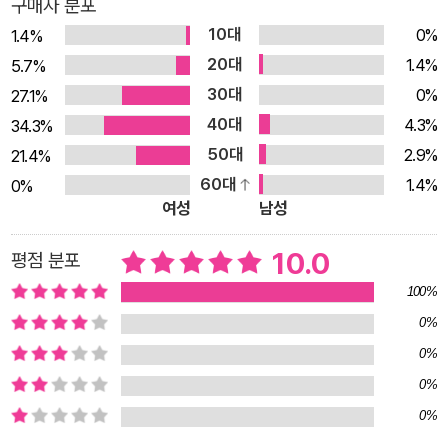
구매자 분포
하는 치트 키처럼 들리기 때문이다. 《발끝으로 인생의 중심을 잡
10대
0%
1.4%
는 법》은 바로 그런 순간들에서 출발한 책이다. 최근 몇 년 사이
20대
1.4%
5.7%
성인 취미 발레에 대한 관심은 눈에 띄게 높아졌다. 이제 발레는
30대
0%
27.1%
더 이상 프로 무용수나 전공자들만의 세계가 아니다. 하지만 발레
40대
4.3%
34.3%
를 배우는 일은 결코 만만하지 않다. 발레는 두 발을 단단히 바닥
50대
2.9%
21.4%
에 딛고 코어를 잡은 채 무릎을 굽히는 기본 동작 ‘쁠리에’에서 시
60대
1.4%
0%
작해 점점 더 복잡하고 어려운 동작으로 이어진다. 발끝을 세우고
여성
남성
몸의 중심을 잡는 일은 생각보다 훨씬 어렵다. 우아한 동작 하나
를 완성하기 위해 수없이 넘어지고 같은 동작을 반복해야 한다.
10.0
평점 분포
발레는 결국 몸의 중심을 세워 균형을 잡고, 다시 그 중심을 옮기
100%
며 또 다른 균형을 찾아가는 과정이다. 그러나 발끝에 의지해 중
0%
심을 잡는 일은 결코 쉽지 않다. 아무리 애써도 균형은 한순간에
0%
무너지곤 한다. 저자는 바로 이 점이 삶과 닮아 있다고 말한다. 노
0%
력과 결과가 늘 비례하지 않는다는 것, 잘하지 못해도 계속하게
0%
되는 순간이 있다는 것, 잘해도 여전히 힘들다는 것. 발레는 단순