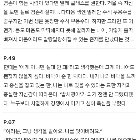
발레 분투기 속으로 들어가보자.
겸손이 힘든 사람이 있다면 발레 클래스를 권한다. 거울 속 자신
을 보면 절로 겸손해질지니. 다다음 생엔 발레단 수석 무용수를
꿈꾸지만 이번 생은 옷장만 수석 무용수다. 하지만 그러면 또 어
떤가. 몸도 마음도 딱딱해지다 못해 갈라지는 나이, 이렇게 홀딱
빠져서 마음이라도 말랑말랑해질 수 있는 존재를 만났다는 것 자
체가 행복 아닐까.
P.49
한때는 ‘이게 아니면 절대 안 돼!’라고 생각했는데 그게 아니어도
괜찮지 않을까 싶다. 바닥이 준 힘 덕이다. 내가 나의 바닥을 느끼
고 중심을 잡고 있는 한, 나는 나로 있을 수 있다는 묘한 자각과
충실한 자신감이 따라온다. ‘발치광이’가 되기 전엔 안 그랬더랬
다. 누구보다 치열하게 경쟁에서 이기고 싶어 욕심을 부렸다. 그
욕심 때문에 무리를 했고 인생의 여러 톱니바퀴가 어긋나며 바닥
을 쳤다. 바닥이 끝인 줄 알았는데 인생은 내게 코웃음 치며 바닥
P.67
아래 더 깊은 곳이 있음을 보여줬다. 그때 발레를 만난 건 행운이
“여러분, 그냥 생각을 말아요. 나를 잊어버려요.”
다.