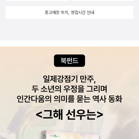
내는 과정’입니다. 타인의 시선을 의식하며 다른 사람의 동작을
흉내 내는 동안에는 결코 중심을 잡을 수 없습니다. 남들의 발만
중고매장 위치, 영업시간 안내
쳐다보며 허둥대던 시선을 거두어, 비로소 정면의 거울을 똑바로
바라보고 나의 일그러진 자세를 직시할 때, 진짜 변화는 시작됩니
다. 아무것도 모를 때는 자신이 무엇을 모르는지조차 모른 채 다
안다고 착각하곤 합니다. 따라서 나의 부족함을 아는 것이야말로
진정한 앎의 시작이며, 창피함을 무릅쓰고 거울 앞에 서는 것이
성장의 첫걸음입니다. 인생도 마찬가지입니다. 우리는 살아가면
서 수많은 실수와 실패를 저지릅니다. 어떤 이들은 그 실수가 두
려워 아예 무대 위로 올라가기를 포기하거나, 자신의 잘못을 외면
한 채 숨어버리곤 합니다. 그러나 책은 우리에게 속삭입니다. ‘실
패하지 않는 것이 가장 큰 실패’라고 말입니다. 창피함을 무릅쓰
고 실패하고, 일단 엉망진창이 되더라도 한 걸음을 내딛어야만 우
리는 비로소 낙담의 골짜기를 지나 ‘성장’이라는 좁은 문을 발견
할 수 있습니다. 발레의 심화 과정에 도달한 무용수들이 결국 다
시 기초 클래스로 돌아와 끊임없이 기본 동작을 연습하는 이유도