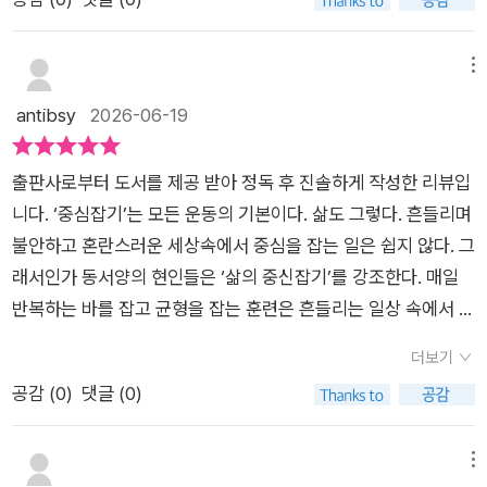
@booklife_kr🔅< 북라이프 출판사에서 도서를 제공받아 주관
소개에 동병상련 같은 기분이 들어서 한참 웃었다. 나도 어깨 통
고치려 우연히 발레를 시작했다가, 그 엄격하고도 아름다운 세계
적으로 작성하였습니다 >🔅 #발끝으로인생의중심을잡는법 #전
증 때문에 운동의 필요에 의해 시작하게 된 것이 요가였었기 때문
에 매료되어 써 내려간 고백록, <발끝으로 인생의 중심을 잡는
수진 #북라이프 #에세이 #발레#서평단 #도서협찬 #추천도서 #
이다. 이렇게 우연히 시작하게 된 어떤 것이 의미있게 삶속에 자
메뉴
법>입니다. 책은 흔들리는 삶의 한복판에서 몸을 통해 마음을 구
책추천 #신간 #베스트셀러
리하게 된 것이 어디 저자와 나 뿐일까... _겸손을 떨면 안되는
antibsy
2026-06-19
원받고, 마침내 나만의 중심을 찾아가는 우리 모두의 서사입니다.
때도 인생엔 꽤 있지만 발레라는 잔인하고도 절대적 아름다움 앞
발레를 전혀 모르는 사람이라도 무용수들이 허공으로 높이 뛰어
에서는 한없이 겸손해야 한다. 결국 발레 클래스는 나 자신의 몸
오르는 ‘점프’ 동작을 보면 감탄을 금치 못합니다. 하지만 발레에
출판사로부터 도서를 제공 받아 정독 후 진솔하게 작성한 리뷰입
과 마음을 돌아보고 점검하는 일종의 명상이자 수행이다._ 나
서 높이 날아오르기 위해 가장 먼저 배워야 하는 것은 역설적이게
니다. ‘중심잡기’는 모든 운동의 기본이다. 삶도 그렇다. 흔들리며
이듦과 경험치가 긍정적으로 작용하는 것이 이런 것인 것 같다.
도 ‘바닥을 제대로 누르는 법’입니다. 저자 역시 처음에는 공중으
불안하고 혼란스러운 세상속에서 중심을 잡는 일은 쉽지 않다. 그
어쩌다 접하게 된 것들 속에서도 인생을 사는 법, 나를 정비하는
로 더 높이, 더 멋지게 날아오르고 싶다는 조급한 욕심에 사로잡
래서인가 동서양의 현인들은 ‘삶의 중신잡기’를 강조한다. 매일
법을 흐름처럼 깨닫게 되는 점 말이다. 발레를 배우는 과정 속에
혔다고 고백합니다. 시선은 이미 허공을 향해 있고, 마음은 저 멀
반복하는 바를 잡고 균형을 잡는 훈련은 흔들리는 일상 속에서 넘
서 코어를 쌓아가고 몸을 살피고, 마음을 갈고 닦는 과정은 나의
리 앞서 나가 있었기에 발끝은 늘 불안하게 흔들렸습니다. 그때
어지지 않기위해 중심을 잡으려는 과정과 묘하게 궤를 같이 한다.
그것과 다르지 않았다, 아니 모두의 과정과도 비슷했을 것이다.
더보기
등을 가리키던 선생님의 한마디는 비단 저자뿐만 아니라, 삶의 무
매일매일 바닥과 마주하며 그것을 인정하고 받아 들이는 과정은
보기만 해도 어려워 보이고 힘들어 보이는 발레 동작을 보면서 함
공감 (
0
)
댓글 (0)
게에 짓눌려 허우적대던 수많은 이들의 정신을 번쩍 깨우게 만듭
삶의 연장이 된다. 중심을 잡기 위해 몸을 뒤틀며 안간힘을 쓰며
께 내 자신도 살펴볼 수 있었다- “각기 다른 근육을 인식하고 활
니다.​“바닥을 그냥 누르는 것만으론 안 돼요. 될 거라는 믿음으로
버티고 그렇게 찾은 중심 위에 동작 하나 하나를 만들어 나가는
용하면서 움직여야 해요. 통으로 움직이면 힘만 들어가는 거죠.”
눌러야 해요. 자신을 믿어야 합니다. 내가 나를 못 믿는데 누가 나
모습과 ‘낙담의 골짜기에도 꽃은 핀다’는 저자의 말은 오래도록
메뉴
이 문장에서는 또 얼마나 찔렸던지... 어렵다... 그러다 체념한 후