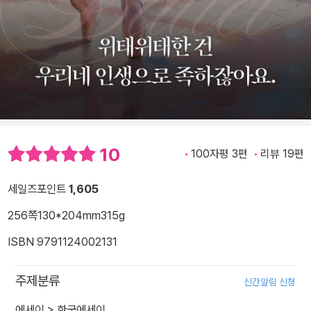
10
100자평 3편
리뷰 19편
세일즈포인트
1,605
256쪽
130*204mm
315g
ISBN 9791124002131
주제분류
신간알림 신청
에세이
>
한국에세이