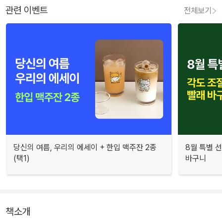
관련 이벤트
전체보기
당신의 여름, 우리의 에세이 + 한입 맥주잔 2종
8월 특별 선
(택1)
바구니
책소개