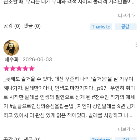
다. 발레에 대해 모른 용어들도 알게 된다. 운동을 싫어하는 나는
관조할 때, 우리는 대개 무대와 객석 사이의 물리적 거리만큼이나
인생에도 중요하다. 중심을 잡고 몸을 세우는 건 무척 어려운 데
'못하니까 안 한다'고 결론 짖지만 저자는 다른 사람들과 비교하
아늑한 환상에 젖어들곤 합니다. 그러나 무대 뒤편, 혹은 그들이
무너지는 건 순식간이다. 그 중심을 잡으려면 코어근육도 키우고,
더보기
며 작아지는자신을 숨기지 않고 안 되는 동작을 억지로 해내려 몸
디디고 선 바닥으로 아주 가까이 다가간다면 이야기는 전혀 달라
다리 힘도 기르고, 몸의 밸런스도 맞춰야 한다. 쁠리에, 땅뒤, 데
공감 (
0
)
댓글 (0)
을 혹사하기보다 '오늘의 내 몸 상태는여기까지구나' 하고 인정하
집니다. 우연한 기회에 발레를 대중에게 쉽게 설명해 주는 클래스
가제, 롱드잠, 퐁뒤, 프라페, 아다지오, 그랑 바뜨망 등등 이름부
고 다음날 다시, 다음기회에 다시 도전한다. 완벽주의를 내려놓고
에 참석했던 기억이 떠오릅니다. 그곳에서 아주 가까운 거리에서
터 어려운 프랑스말들! 배워 보려니 어휘도 어렵고, 몸 동작도 어
동작이 마음대로 되지 않고 힘들지라도, 안 되는 나를 인정하고
마주한 무용수들의 진실은 잔인할 만큼 치열했습니다. 관객의 눈
메뉴
렵다. 그렇다고 주눅들지는 말자. 발레도, 인생도 겁 먹는 순간 지
수용하되 꾸준히 최선을 다하는 과정 자체의 즐거움을 이야기하
에는 보이지 않던 뚝뚝 떨어지는 굵은 땀방울, 가슴이 터질 듯 몰
해수화
2026-06-03
고 들어가게 된다. 뻣뻣한 몸은 뜻대로 움직이지 않고 넘어지는
며 '지속하는 힘'의 위대함을 강조한다.이 힘은 발레 뿐만 아니라
아쉬는 거친 숨소리, 그리고 근육의 떨림까지. 그 우아한 한 번의
것은 부지기수다. 다음 날이면 이곳저곳 아픈 곳이 더 많다. 그러
나의 인생전반에 적용된다. ‘바닥에 가까워져야 높이 뛸 수 있
도약을 위해 몸 안의 모든 에너지를 깡그리 연소시키는 모습을 보
나 모든 것은 아픔과 창피함의 절대량이 채워져야 다음 계단으로
_못해도 즐거울 수 있다. 대신 꾸준히 나의 ‘즐거움’을 잘 가꾸며
다.’ 이 리뷰는 리앤프리서평단 자격으로 출판사로부터 도서를 무
며, 저는 춤을 춘다는 행위가 얼마나 경외스러운 체력적 소모와
넘어가는 법이다. 그 길에는 지름길이 없다. 이런 발레를 두고 저
해나가자. 발레만? 아니, 인생도 마찬가지다._p97 우연히 취미
상으로 제공받아 주관적으로 작성하였습니다.좋은 책 감사합니
인내를 요구하는지 비로소 온몸으로 깨달을 수 있었습니다. 우리
자는 말한다. '발레라는 잔인하고도 절대적 아름다움 앞에서는 한
로 시작한 발레를 인생의 필연으로 삼게 된 #전수진 작가의 에세
다.
가 인생에서 마주하는 수많은 ‘아름다운 순간’ 혹은 ‘성공’이라는
없이 겸손해야 한다' 건강을 위해 시작한 발레를 통해 인생을 배
이 #발끝으로인생의중심을잡는법 , 지인이 성인발레를 9년 넘게
무대 역시 이와 다르지 않을 것입니다. 타인의 삶은 멀리서 보기
우고 마음수행까지 하게 될 지 누가 알았겠는가? 발레리나들의
하고 있어서 더 관심 있게 읽은 책이었다. 발레를 사랑하고 나에
에 그저 평온하고 우아해 보이지만, 그 이면에는 매일의 일상을
아름다움은 타고 난 것이 아니었다. 발레를 하며 그들의 몸과 마
게도 권하고 있는 친구라서 자연스레 마음의 친밀감이 높아진 것
버텨내기 위해 흘리는 보이지 않는 눈물과 땀이 존재합니다. 여
더보기
음이 모두 아름다워 졌을 뿐이다. 자. 우리도 이제 아름다워지자.
같다. 저자는 어깨 통증으로 우연히 발레를 시작하게 되었다는
기, 한 권의 책이 있습니다. 전직 기자 출신의 저자가 어깨 통증을
공감 (
0
)
댓글 (0)