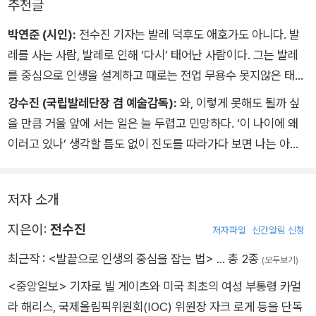
추천글
박연준 (시인):
전수진 기자는 발레 덕후도 애호가도 아니다. 발
레를 사는 사람, 발레로 인해 ‘다시’ 태어난 사람이다. 그는 발레
를 중심으로 인생을 설계하고 때로는 전업 무용수 못지않은 태도
로 임한다. 발레를 통해 삶의 혜안을 얻을 때까지 보고 듣고 하고
강수진 (국립발레단장 겸 예술감독):
와, 이렇게 못해도 될까 싶
쓴다. 이 오롯한 수행의 기록은 문장이 단정하고 곳곳에 성심이
을 만큼 거울 앞에 서는 일은 늘 두렵고 민망하다. ‘이 나이에 왜
배어 있다. 무언가에 진심인 자는 안다. 그로 인해 “조금씩 더 나
이러고 있나’ 생각할 틈도 없이 진도를 따라가다 보면 나는 아무
은 존재가 된다는 기쁨”을. 덮고 나면 몸과 마음의 축을 다시 세
것도 아닌 ‘취미 발레인’임을 매번 확인한다. 발레 수업을 갈까 말
우고 발레 하러 가고 싶어지는 책이다.
까 망설이다 포기를 고민하던 순간, 이 원고를 만났다.
저자 소개
누구나 각자의 바닥을 지나며 산다. 그곳에서 다시 일어서는 일은
생각보다 어렵다. 삶은 완벽하게 이어지지 않고 우리는 그저 버티
지은이:
전수진
저자파일
신간알림 신청
며 나아가는 것 말고는 해답이 없을지도 모른다. 그런 씁쓸함에도
최근작 :
<발끝으로 인생의 중심을 잡는 법>
… 총 2종
(모두보기)
마음속 별 하나를 건져 올리고 싶은 사람에게 이 책을 건네고 싶
<중앙일보> 기자로 빌 게이츠와 미국 최초의 여성 부통령 카멀
다.
라 해리스, 국제올림픽위원회(IOC) 위원장 자크 로게 등을 단독
들어는 봤니? ‘발치광이’라고. 코어가 뭔지는 알지? 오늘 낙담의