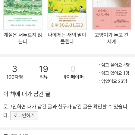
이라고 믿는다. 하면 할수록 더 빠져들고, 더 잘하고 싶어지고, 뜻
대로 되지 않아 속상하면서도 기꺼이 한 끼를 거를 만큼 몰입하게
되는 일. 왜 그렇게까지 발레에 빠져들었을까. 그는 말한다. “발
레는 인간이 인간의 힘만으로 가장 아름다운 경지를 추구하는 예
계절은 서두르지 않
나에게는 새의 말이
고양이가 두고 간
는다
들린다
세계
술이기 때문”이라고. 저자는 오랫동안 발레 블로그와 브런치스토
리를 통해 발레를 하며 문득 깨닫게 되는 삶의 순간들을 기록해왔
다. 그리고 좋아하는 일을 통해 삶을 다시 단단하게 붙드는 과정
읽고 싶어요 4명
3
19
0
을 ‘발레’라는 언어로 풀어냈다. 이제 ‘기자리나’ 전수진이 기록한
읽고 있어요 1명
100자평
리뷰
마이페이퍼
치열하고도 다정한 발레 분투기 속으로 들어가보자. “발레는 나
읽었어요 23명
의 ‘최선’을 알아가는 과정이다.” ‘기자리나’ 전수진의 명랑한 발
이 책에 내가 남긴 글
레 해방 일지 “내 중심은 내가 책임져야 해요.” “스스로를 믿어
요. 믿으면 할 수 있어요!” “예쁜 동작을 위해선 안 예쁜 걸 많이
로그인하면 내가 남긴 글과 친구가 남긴 글을 확인할 수 있습니
해야 해요.” “힘을 빼야 올라갈 수 있어요.” 발레 클래스에서 선생
다.
로그인하기
님들이 무심히 던진 짧은 말들은 이상하게 오래 마음에 남는다.
몸의 자세를 설명하는 말 같지만 어느 순간 불안한 삶을 버텨내게