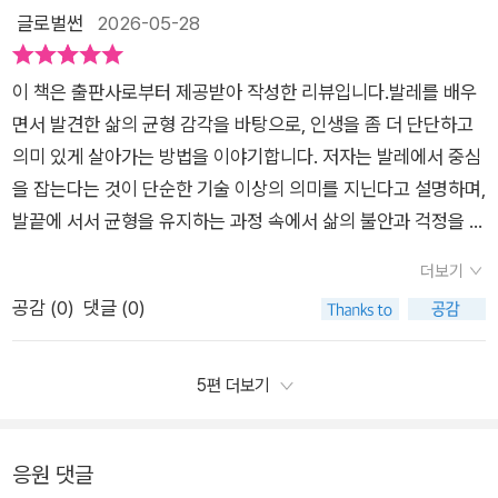
를 믿겠어요.”​우리는 이 이야기가 발레라는 춤의 영역을 넘어 우
기억에 남는다 바닥을 인정하는 것, 바닥을 사용하는 것, 바닥을
글로벌썬
2026-05-28
에 온 깨달음의 순간까지.... 참 공감되었다-. 이 책을 읽으며 몸
리네 인생을 관통하는 거대한 진리임을 직감하게 됩니다. 바닥을
느끼는 것. 바닥을 잘 활용하는 무용수의 턴과 점프는 안정적이고
과 마음, 정신은 각각이 아니고, 함께 시간을 누적할 수 있는 것을
견고하게 누르는 힘이 없다면, 그 어떤 화려한 도약도 공중분해
높다. 쉬워 보이지만 결코 쉽지 않기에 가르치는 이들은 이렇게
하나 정도는 반려로 삼아야 한다는 것을 다시금 확인할 수 있었
이 책은 출판사로부터 제공받아 작성한 리뷰입니다.발레를 배우
되고 말 뿐입니다. 바닥을 아는 자만이 성공이라는 어질어질한 높
말한다. ‘쉽다면 뭔가 잘 못 하고 있는 거에요.’ 인생이 마냥 쉽다
다. 이 책을 읽으니 더 엄두가 나지 않지만 지인의 발레유혹에 미
면서 발견한 삶의 균형 감각을 바탕으로, 인생을 좀 더 단단하고
이를 오롯이 감당해 낼 수 있는 법입니다. 우리의 삶도 때로는 차
면 그것 역시 뭔가 잘못하고 있는 것이다. 그 만큼 바닥이 중요하
친 척하고 넘어가고 싶어졌다. _'자아를 버려요. 나를 버리세요.
의미 있게 살아가는 방법을 이야기합니다. 저자는 발레에서 중심
갑고 딱딱한 바닥으로 우리를 내동댕이칩니다. 사업의 실패, 진로
다. 스스로의 바닥을 느끼고 중심을 잡고 있는 한 오롯이 나는 나
중심만 세우고 음악에 나를 맡기세요.“_p68 _이들의 피, 땀 그
을 잡는다는 것이 단순한 기술 이상의 의미를 지닌다고 설명하며,
에 대한 불신, 건강의 적신호, 혹은 소중한 존재를 떠나보낸 상실
로 있을 수 있게 된다. 발레에서 모든도약과 회전은 바닥을 온전
리고 눈물은 하나의 목표를 향한다. 단단한 중심과 안정된 밸런스
발끝에 서서 균형을 유지하는 과정 속에서 삶의 불안과 걱정을 내
감 등 인생의 바닥을 치고 있다고 느껴지는 순간들이 있습니다.
히 딛고 서는 것에서 시작되는 것처럼 삶도 바닥을 경험하고 느끼
다. 코어 근육이라는, 중심을 잡기위한 자격을 갖추기 위해 화려
려놓고 나아가는 법을 섬세하게 풀어냅니다.특히 책 전반에 걸쳐
저자 역시 삶의 치열한 경쟁 속에서 욕심을 부리다 톱니바퀴가 어
고 인정하는 순간 도약의 기회가 제공 된다. 바닥이란 추락해서
더보기
한 조명이 없는 곳에서 스스로를 단련하는 것이다._p109 _그
발레라는 예술이 주는 희망과 인내, 그리고 자기성찰의 메시지가
긋나 바닥을 쳤고, 인생은 야속하게도 그 바닥 아래에 더 깊은 지
끝나는 절망의 장소가 아니라, 언제든 다시 시작할 수 있게 받쳐
공감 (
0
)
댓글 (0)
래, 모든 건 자유를 위한 것이다. 자유를 위해 날아오르는 것, 그
따뜻하게 전달됩니다. 발레리나의 힘들고도 아름다운 여정을 통
하가 있음을 보여주었다고 말합니다. 바로 그 절망의 순간에 만난
주는 안전한 지지대가 된다. 독백처럼 나오는 저자의 소리에 귀를
렇게 하기 위해 반드시 필요한 건 풀업이다. 호흡의 중요함을 힘
해 우리 모두가 흔들리는 삶의 현장에서 중심을 잡아 나가는 모습
것이 발레였습니다. 괴롭고 무거운 마음을 안고 들어선 연습실에
기울인다. ‘무대를 즐겨. 그게 가장 중요해. 네가 즐거운 거’ 삶이
을 빼고 버리는 걸 연습하면서 깨닫는다. 이게 바로 발레 해방일
에 깊이 공감하게 됩니다.문학적 감성과 더불어, 일상 속에서 실
5편 더보기
서, 저자는 내전근이 찢어질 듯한 고통을 견디며 바닥을 디뎠습니
라는 무대에 비록 홀로 서 있지만 그것을 즐기며 내것으로 만들어
지 아닐까._p191
천 가능한 마음가짐과 태도를 담아내어 읽는 이로 하여금 자기 내
다. '나를 잊어버리라'는 선생님의 말처럼, 하기 싫어하고 칭얼거
나가며 즐기는 그때, 오롯이 나일 수 있게 된다. 바닥을 쳐야 날아
면을 돌아보게 합니다. 저자의 진심 어린 시선이 묻어나는 문장들
리는 유약한 자아를 버리고 오직 발바닥에 닿는 감각에만 집중했
오른다. 인생도 발레도’. 때문에 오늘도 우린 여전히 ‘멈추지 마세
응원 댓글
은 마음을 편안하게 하고, 삶의 의미를 다시금 새롭게 발견하도록
을 때, 뼈아픈 불신으로 가득했던 마음 위로 묘한 자신감이 차오
요. 더 더 더’와 함께하고 있다.