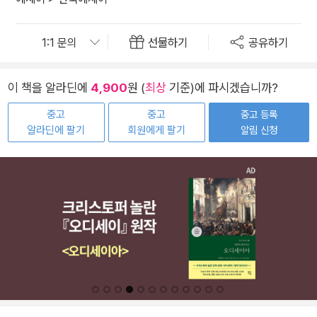
선물하기
공유하기
이 책을 알라딘에
4,900
원 (
최상
기준)에 파시겠습니까?
중고
중고
중고 등록
알라딘에 팔기
회원에게 팔기
알림 신청