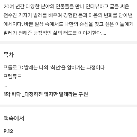
20여 년간 다양한 분야의 인물들을 만나 인터뷰하고 글을 써온
전수진 기자가 발레를 배우며 경험한 몸과 마음의 변화를 담아낸
에세이다. 바쁜 일상 속에서도 나만의 중심을 찾고 싶은 이들에게
발레가 전해준 긍정적인 삶의 태도를 이야기한다.
몸도 마음도 굳어가던 나이, 인생의 바닥을 지나던 시절 우연히
목차
시작한 발레는 어느새 10년 넘게 이어진 삶의 일부가 되었다. 저
프롤로그: 발레는 나의 ‘최선’을 알아가는 과정이다
자는 매일 저녁 발레 바를 잡고 발레 슈즈를 신으며 자신만의 균
프렐류드
형을 잡아왔다. 발레는 끝이 보이지 않던 ‘낙담의 골짜기’에서 방
향을 잃지 않게 해준 나침반 같은 존재였다.
1막 바닥 _다정하진 않지만 발레라는 구원
저자는 오랫동안 발레 블로그와 브런치스토리를 통해 발레를 하
며 문득 깨닫게 되는 삶의 순간들을 기록해왔다. 그리고 좋아하는
책속에서
일을 통해 삶을 다시 단단하게 붙드는 과정을 ‘발레’라는 언어로
풀어냈다. 이제 ‘기자리나’ 전수진이 기록한 치열하고도 다정한
P.12