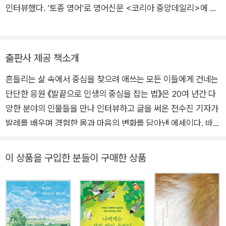
인터뷰했다. ‘토종 영어’로 영어신문 <코리아 중앙데일리>에 입
골짜기에 빠져 있는 그대에게 연희동 발치광이의 이야기를 전하
사하며 사회생활을 시작했고 청와대 출입기자 등을 지낸 뒤 <중
노라.
앙일보>에서 외교 안보 및 국제 분야 등을 취재했다. 도널드 트
럼프와 김정은의 북미정상회담 등 현장 취재 경험을 영어로 집필
출판사 제공 책소개
해 《North Korean Women in Power》를 펴냈고 이를 읽은
흔들리는 삶 속에서 중심을 찾으려 애쓰는 모든 이들에게 건네는
《뉴욕타임스》(NYT) 에디터의 제안으로 NYT 게스트 칼럼니스
단단한 응원 《발끝으로 인생의 중심을 잡는 법》은 20여 년간 다
트가 됐다. 그러다 찾아온 어깨 통증 때문에 우연히 취미로 시작
양한 분야의 인물들을 만나 인터뷰하고 글을 써온 전수진 기자가
한 발레가 인생의 필연이 됐다. 현재 서울 연희동에 작지만 발레
발레를 배우며 경험한 몸과 마음의 변화를 담아낸 에세이다. 바쁜
로 가득한 ‘중심의 집’을 짓고 산다. 발레와 함께 삶의 큰 기둥이
일상 속에서도 나만의 중심을 찾고 싶은 이들에게 발레가 전해준
되어주는 건 ‘글쓰기’다. 발레와 외국어, 연희동을 테마로 블로그
긍정적인 삶의 태도를 이야기한다. 몸도 마음도 굳어가던 나이,
(연희동 기자리나)와 브런치스토리를 연재하고 있다. ‘그럼에도
이 상품을 구입한 분들이 구매한 상품
인생의 바닥을 지나던 시절 우연히 시작한 발레는 어느새 10년
불구하고 아름답게 살아가고 싶다’는 마음으로 오늘도 발레 슈즈
넘게 이어진 삶의 일부가 되었다. 저자는 매일 저녁 발레 바를 잡
를 신는다. • 브런치 @sujiney • 블로그 m.blog.naver.com/wr
고 발레 슈즈를 신으며 자신만의 균형을 잡아왔다. 발레는 끝이
iter_ballet_home • 인스타그램 @sujiney_sujinc
보이지 않던 ‘낙담의 골짜기’에서 방향을 잃지 않게 해준 나침반
같은 존재였다. 저자는 발레의 시작은 우연이었지만 지금은 필연