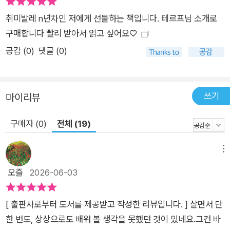
된다는 기쁨엔 중독성이 있다.” 발레를 하며 다시 삶을 사랑하게
취미발레 n년차인 저에게 선물하는 책입니다. 테르프님 소개로
되는 시간 이 책은 발끝을 뻗으며 삶의 경계를 조금씩 넓혀가는
구매합니다 빨리 받아서 읽고 싶어요♡
순간들을 저자만의 시선으로 유쾌하게, 때로는 신랄하게 풀어낸
공감 (
0
)
댓글 (0)
다. 곳곳에 등장하는 발레 선생님들의 찰진 입담과 명언 또한 큰
재미를 더한다. 이 밖에도 세계 무대에서 활약하는 무용수들의 내
밀한 이야기와 발레를 둘러싼 다양한 에피소드가 풍성하게 담겨
쓰기
마이리뷰
있다. 부록에는 취미 발레를 시작하려는 사람들을 위한 10문 10
답과 알아두면 좋은 발레 기본 용어, 관련 정보까지 알차게 담아
구매자 (0)
전체 (19)
발레를 잘 모르는 독자들도 쉽게 이해할 수 있도록 구성했다. 어
떤 일에 끝까지 몰입해본 이의 말은 언제나 뜨겁다. 《발끝으로 인
메뉴
생의 중심을 잡는 법》은 발레를 배우는 이들에게는 깊은 공감을,
오즐
2026-06-03
발레를 처음 접하는 이들에게는 낯설지만 매혹적인 세계를, 삶의
균형을 다시 찾고 싶은 이들에게는 단단한 응원을 선사할 것이다.
“쁠리에를 하며 그날의 고민과 힘듦을 잠시나마 내려놓는 우리에
[ 출판사로부터 도서를 제공받고 작성한 리뷰입니다. ] 살면서 단
게 발레는 다정하진 않지만 아름다운 구원이다.”
한 번도, 상상으로도 배워 볼 생각을 못했던 것이 있네요.그건 바