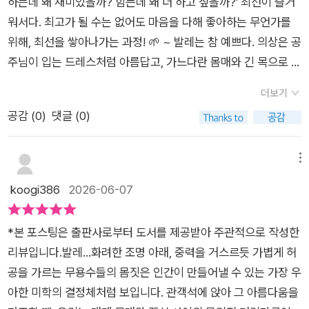
고 이야기한다. 내게도 도움이 되는 장면이다. 뭔가 새로운 시작
하는데 왜 재미있을까? 힘든데 왜 더 하고 싶을까?' 최선이 즐거
고 싶다는 생각이 들었다. 그리고 역시 저자가 기자 출신이라 그
책, 자전거, 아이들과 공놀이 수준의 축구만 하고 있다. 저자의 도
을 앞두고 늘 예민한 모습, 발레의 그것과 닮았다고 생각하며....
워서다. 최고가 될 수는 없어도 마음을 다해 좋아하는 무언가를
런지 필력이 대단하다고 또 느꼈다. 아름답고 통찰력있는 문장들
전에 경의를표하며 그 동안 나의 기준은 프로에 집중되어 있었다
이 책은 발레를 좋아하는 사람만을 위한 책이 아니다. 무언가를
위해, 최선을 쌓아나가는 과정! 🌱 ~ 발레는 참 예쁘다. 의상은 공
자체가 마치 발레 같았다고 할까? 꼭 춤에 관심이 없더라도 인생
는 것도 깨닫는 계기가 되었다. 그냥 좋아서 하는아마추어의 열정
오래 좋아해 본 사람, 삶이 흔들리는 시기를 지나고 있는 사람, 자
주님이 입는 드레스처럼 아름답고, 가느다란 몸매와 긴 목으로 핑
에 대한 어떤 물음이 마음 속에서 솟아나는 분들에게 추천하고 싶
과 만족, 행복을 보게 되었다. 이 또한 엘리트체육(예술?)만 인정
신만의 루틴을 만들고 싶은 사람이라면 충분히 공감하며 읽을 수
그르르 도는 발레리나는 더 아름답다. 그래서 발레는 어린 소녀들
은 책 <발끝으로 인생의 중심을 잡는 법>​​​* 출판사에서 받은 책
하는 우리 사회의 한면 아닐까? 발레라는 운동을 권하지는 않는
더보기
있다.읽는 내내 발레 이야기를 읽고 있는데 대부분의 장면에서 내
의 로망이 된다. 살다보면 그 로망이 희석되기도 하지만 어른이
을 읽고 주관적으로 리뷰하였습니다.​
다. 다만 이 책을 읽고 발레를 배워 보기로 결심한 분은 있을 수
공감 (
0
)
댓글 (0)
삶을 돌아보게 된다. 나는 무엇으로 중심을 잡고 있는가. 나는 어
되었다고 해서 완전히 사라지는 것은 아니다. '나도 언젠가는.....'
있다. 벌레를배우고 익히면서 깨달은 지혜를 우리에게 전해준다.
떤 순간에도 다시 돌아갈 수 있는 나만의 바를 가지고 있는가라는
하는 마음으로 벼르고 또 벼르다 스튜디오로 들어서기도 한다. 물
세상 모든 이들이 중심을 다시 잡을 수 있도록 희망을주는 이야기
...발끝으로 중심을 잡으려 애쓰는 시간들이 결국 인생의 중심을
론, 나이들어 방문하면 그 목적은 대개 건강이지만. 이 에세이를
메뉴
이다. 몸으로 배운 지혜를 글로 우리 눈앞에 펼쳐주었다. 저자의
세우는 시간이 된다는 사실을 잊지 말자.발레를 배우지 않아도 좋
쓴 저자는 기자다. 즉, 발레나 무용처럼 몸 쓰는 일과는 무관한 인
koogi386
2026-06-07
말에 공감하고 동의하게 된다. 지독한 몸치에 운동 혐오자였던
다. 다만 이 책을 읽고 나면 각자 자신의 삶을 지탱하는 무언가를
생을 살아왔다는 의미다. 그러나 몸이 아프기 시작하면 낯선 곳에
저자의 발레에 대한 도전과응전을 지속하면서 조금씩 발레도 잘
다시 떠올리게 될 것이다. 그리고 내일도 다시 한번, 자신만의 자
도 기꺼이 들어서게 되는 것이 인간이었다. 그녀는 어깨통증 때문
하게 되고, 세상에 휘둘려 중심을 잃고 바닥을 치고, 바닥 보다 더
*본 포스팅은 출판사로부터 도서를 제공받아 주관적으로 작성한
세를 바로잡아 보고 싶어진다. 덮으며 나는 이전보다 조금 용기가
에 취미로 발레를 시작했다. 하지만 그때는 몰랐다. 발레가 그녀
깊이 뚫고 내려갔던 저자가 바로 서는데 도움을 받은 발레에 대한
리뷰입니다.​발레...화려한 조명 아래, 중력을 거스르듯 가볍게 허
생긴다.#발끝으로인생의중심을잡는법 #전수진 #북라이프#에
영혼의 친구가 될 지는. '여러분, 중심이 흔들리면 안 됩니다. 위태
이야기를 진솔하게 전해준다. 진솔함은 동류의식을 자극하여 더
공을 가르는 무용수들의 몸짓은 인간이 만들어낼 수 있는 가장 우
세이추천 #발레에세이 #성장에세이#자기돌봄 #루틴의힘 #책리
위태한 건 우리네 인생으로 족하잖아요' 발레는 중심잡기가 기본
친근감을 느끼게 되고 더 신뢰하게 만드는 놀라운 결과로 나타난
아한 미학의 결정체처럼 보입니다. 관객석에 앉아 그 아름다움을
뷰
인 무용이다. 그러나 중심잡기는 비단 발레 뿐만 아니라 우리네