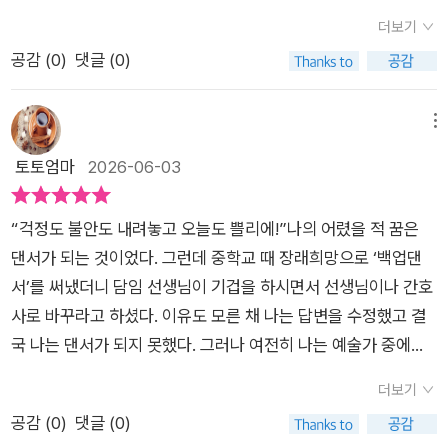
의 삶을 영위해 나가야 하는지, 그리고 이런 일정한 관리나 루틴
프로 무용수들을 보며 철학자 같다는 인상을 받을 때가 있었는데,
더보기
화를 통해 얻게 되는 삶의 긍정적 효과나 배움의 의미, 과정 등에
직접 발레를 배워보니 역시나 발레가 삶과 닮은 것들이 많더라는
공감 (
0
)
댓글 (0)
는 무엇이 있는지, 이 책은 이런 의미에 대해 현실적인 관점에서
거예요. 현재 저자는 서울 연희동에 작지만 발레로 가득한 '중심
조언해 주고 있는 에세이북이다.​<발끝으로 인생의 중심을 잡는
의 집'을 짓고 살며 발레와 함께 삶의 큰 기둥이 되어주는 글쓰기
법> 물론 발레 라는 운동을 통해 표현하고 있어서 저자의 주관적
메뉴
작업을 하고 있으며, 발레와 외국어, 연희동을 테마로 블로그는
인 경험담이나 논리 등이 강하게 나타날 수도 있고 그럼에도 부정
토토엄마
2026-06-03
매일, 브런치스토리는 매주 연재 중이라고 하네요.'쁠리에는 결
보다는 긍정적 요소가 더 많고 개인 단위에서도 충분히 접하며 배
국, 바닥을 눌러 에너지를 만드는 일이다. 이 동작을 전 세계 모든
우거나 공감할 만한 메시지가 많아서 괜찮게 다가오는 책이다. 다
발레 클래스에서 제일 먼저 하는 건 그만큼 쁠리에가 기본 중 기
“걱정도 불안도 내려놓고 오늘도 쁠리에!”​나의 어렸을 적 꿈은
시 현실로 돌아와서 자신의 삶을 생각해 본다면 여전히 부족하거
본이라는 의미다. 즉, 중력을 거스르기 위해선 바닥, 중력을 딛고
댄서가 되는 것이었다. 그런데 중학교 때 장래희망으로 ‘백업댄
나 아쉬운 부분이 더 많은 분들이라면 어떤 관점에서 일정한 성장
이용하는 게 중요하다. 모든 발레 선생님들이 매번 입이 마르고
서’를 써냈더니 담임 선생님이 기겁을 하시면서 선생님이나 간호
과 성공의 가치를 이룬 주체들의 경험담이나 사례 등을 통해 배움
닳도록 얘기한다. 바닥을 누르라고, 바닥에서 힘을 받으라고, 차
사로 바꾸라고 하셨다. 이유도 모른 채 나는 답변을 수정했고 결
의 시간을 가져야 하는지, 이에 대한 가치 판단이 필요할 것이다. ​
분하게 바닥을 느끼라고. 결국은 중력을 제대로 이용할 수 있도록
국 나는 댄서가 되지 못했다. 그러나 여전히 나는 예술가 중에서
이 책도 이런 의미에 대한 본질적인 해석과 조언, 그리고 어려운
쁠리에를 깊게 누르라는 의미다. 그러나 나는 중력을 거스르겠다
도 춤꾼들을 좋아한다. 그들의 활동을 보고 있으면 내 안에 숨겨
의미보다는 누구나 자신만의 관점과 방식에서 배우며 참고하거
더보기
는 마음에 급급한 나머지 충분히 낮아지지 않았다. 충분히 바닥을
져있던 조그만 불꽃이 타오르는 느낌이 든다. 이 책을 읽고 싶었
나 활용할 만한 메시지를 통해 다양한 이야기와 사례를 전하고 있
공감 (
0
)
댓글 (0)
쳤다고 생각했지만 그건 그저 내 생각에 불과했다. 발레하는 모습
던 이유도 아마도 ‘발레’ 즉 춤에 대한 에세이였기 때문인 것 같
어서 도움 되는 부분도 많을 것이다. <발끝으로 인생의 중심을