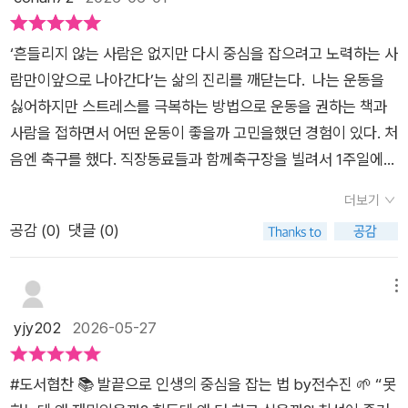
회복해 나간다. 넘어지고, 틀리고, 중심을 잃고, 다시 자세를 바로
답으로 알아보는 발레의 세계'와 '발레가 처음인 사람들을 위한
는 믿음으로 눌러야 해요. 자신을 믿어야 합니다. 내가 나를 못 믿
잡는 과정은 발레 수업의 풍경이면서 동시에 우리 인생의 모습과
발레 용어 + 번외편'이 있어서 알쏭달쏭 궁금했던 용어들을 싹 정
는데 누가 나를 믿겠어요.”​나는 이 문구를 읽는 순간, ‘아, 이 책은
‘흔들리지 않는 사람은 없지만 다시 중심을 잡으려고 노력하는 사
도 닮았다고 말한다.책을 읽으며 특히 인상 깊었던 것은 발레가
리해주네요. 발레는 단순한 취미나 습관을 넘어 일상에 특별한 의
발레에 대한 이야기이면서도 동시에 우리 인생의 이야기다’라는
람만이앞으로 나아간다’는 삶의 진리를 깨닫는다. 나는 운동을
완벽함의 예술이 아니라는 점이었다. 우리는 발레를 떠올리면 우
미와 가치를 부여하는 일상의 리추얼이라는 걸, 저 역시 새롭게
생각을 하게 되었다. 바닥을 아는 자만이 성공이라는 어질어질한
싫어하지만 스트레스를 극복하는 방법으로 운동을 권하는 책과
아함과 아름다움을 먼저 생각하지만, 저자가 보여주는 발레는 땀
발견하는 시간이었네요.
높이를 감당할 수 있는 법. 인생의 진리를 한 수 배운 느낌이었다.
사람을 접하면서 어떤 운동이 좋을까 고민을했던 경험이 있다. 처
과 좌절, 반복과 연습의 세계다. 한 동작을 수없이 반복하고, 원하
그러나 이외에도 이 책에는 마음에 새겨듣고 싶은 가르침이 너무
음엔 축구를 했다. 직장동료들과 함께축구장을 빌려서 1주일에
는 만큼 몸이 따라주지 않아 속상해하고, 그럼에도 다시 바를 잡
나 많았다. 뭐니 뭐니 해도 기초 레벨이 제일 어렵다는 것, 틀린
한번 열심히 했다. 또다른 스트레스로작용할 줄은 꿈에도 몰랐지
는다. 그 모습은 어쩌면 우리 모두의 삶이 아닐까? 실패를 거듭하
더보기
것을 잘 고치는 것도 재능이라는 것, 그리고 중간에 실수를 하더
만 3개월 정도 지난 후 승패에 대한 집착이 생기면서 운동을 잘
고 다시 일어서는 과정이 눈물겹다.누구나 자신의 자리에서 균형
공감 (
0
)
댓글 (0)
라도 마무리를 잘해야 한다는 것 등등. 진짜 주옥같은 가르침의
못하는 내가스트레스를 받고 있었다. 단체로 하는 운동이고 승패
을 잃고 흔들린다. 한 번도 넘어지지 않는 것이 중요한 게 아니라
연속이다.​이 책은 발레에 입문하게 된 사람이 배워가는 순서로 구
가 있는 운동이 주는 스트레스, 주변인에 주는 경우도 있고 스스
넘어질 때마다 다시 중심을 찾는 일이 중요하다는 것을 살면서 깨
성되어 있다. 바닥을 단단히 다지고 난 후 중심을 잡고 제대로 된
로 주는 경우도 있을 거라는 결론에 도달했다.다른 거 뭘 해볼까?
메뉴
닫는 요즘이다.저자는 발레를 통해 '최선'이라는 단어를 새롭게
호흡을 배워가는 것까지. 처음에는 작은 실수에도 움츠러들고 괴
요가 학원이 눈에 들어왔다. 망설이다가여자친구와 같이 하기로
yjy202
2026-05-27
정의한다. 남과 비교하며 더 잘해야 한다는 강박이 아니라 오늘의
로워하던 저자가 점점 더 나만의 중심을 갖추고 나만의 발레를 만
하고 들어가서 상담을 하는데 내가 망설일 필요는 없었다. 여성전
내가 어제의 나보다 조금 더 성장하는 것. 완벽함보다 꾸준함을
들어가는 모습이 보인다. 나는 한 번도 발레를 배워본 적이 없지
용이라는 말에자격이 없는 나는 배울 수도 없는 운동이었다. 왜?
선택하는 것. 그렇게 쌓인 시간들이 결국 자신만의 중심을 만든다
#도서협찬 📚 발끝으로 인생의 중심을 잡는 법 by전수진 🌱 “못
만 진지하게 발레라는 세계에 빠져드는 저자를 보니 정말 배워보
다른데 알아보면 되는데 그냥 안 하는 걸로 결정하고 지금까지 산