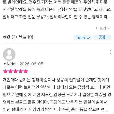
로 발레인데요. 전수진 기자는 어깨 통증 때문에 우연히 취미로
시작한 발레를 통해 몸과 마음의 균형 감각을 되찾았다고 하네요.
발레라고 하면 전문 무용가, 발레리나만이 할 수 있는 영역이라는
고정관념이 컸는데, 저자가 발레 클래스에서 기초부터 익혀가는
더보기
과정을 보면서 진짜 왕초보도 마음만 있으면 도전할 수 있구나라
공감 (
2
)
댓글 (0)
는 걸 알게 되었네요. 건강한 몸에 건강한 정신이 깃든다는 말이
있잖아요. 예전엔 반대로 생각했는데 최근 뇌과학 연구를 보니 신
체 건강이 정신 건강에 직접적인 영향을 미친다는 것을 입증했더
메뉴
라고요. 발레뿐만이 아니라 몸의 코어 근육을 강화하고 체형이나
djkidol
2026-06-05
자세 교정, 유연성을 키울 수 있는 전신 운동으로 스트레스를 줄
이고 긍정적인 마음을 만들 수 있네요. 혹시나 '이 나이에 시작해
개인마다 원하는 형태의 삶이나 성공의 결과물이 존재할 것이며
도 될까?'라는 생각에 새로운 도전을 망설이는 사람들에게 '발
때로는 이런 보편적인 일상이나 삶에서 오는 긍정적 효과나 편안
레'라는 신선한 자극을 선사하는 책이 나왔네요.《발끝으로 인생
함으로 인해 삶에 대한 지루한 감정을 느끼거나 일정한 체증을 경
의 중심을 잡는 법》은 몸도 마음도 굳은 나이에 발레를 배우겠다
험하는 분들도 많을 것이다. 그럼에도 반복 되는 현실의 삶에서
고 낑낑대는 취미 발레인으로서 저자가 깨달은 것들에 대해 들려
어떤 형태의 자기 경영의 방식이나 주관, 중심 등을 잡으며 현실
주는 책이네요. 수많은 인물들을 취재하고 인터뷰해왔던 저자가