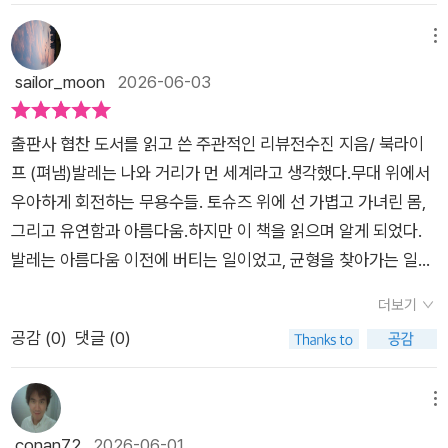
을 영상으로 찍어서 보면 나의 쁠리에는 내가 했다고 생각하는 것
다.​기자 출신의 저자 전수진 씨는 어깨 통증 때문에 발레에 입문
잡는 법> 어떤 분들은 내면적 요인에서 오는 어려움으로 인해 삶
의 절반도 되지 않는 경우가 대다수였다.' (37p)인생의 바닥에서
했다가 그 매력에 푹 빠져 버린다. 그냥 리듬에 몸을 맡기면 되는
메뉴
에 대해 부정적으로 느낄 수도 있고 또 다른 분들은 보여지는 가
우연히 만난 발레 클래스를 통해 뻣뻣한 몸을 스트레칭하며 힘들
다른 춤과 달리 발레는 꼿꼿한 몸의 자세와 절도 있는 몸동작을
sailor_moon
2026-06-03
치나 결과에서 오는 답답함으로 인해 삶에 대해 안주하거나 회피,
지만 즐거워서 계속할 수 있었고, 마음의 근육을 키우면서 내 중
요구한다. 그래서 힘들 것 같다는 생각을 했는데 실제로 많이 힘
포기하는 등의 선택을 하고 있을 것이다.​하지만 계속 되는 현실의
심을 내가 잃지 않도록 스스로를 살피는 시간이었다는 저자의 경
든 것인지 그녀는 작은 실수와 실패에 많이 좌절한다. 바닥을 누
삶을 되돌아 보더라도 결국 이런 변화나 성장의 가치를 이루기 위
출판사 협찬 도서를 읽고 쓴 주관적인 리뷰전수진 지음/ 북라이
험이 신기하고 놀라웠네요.'발레를 진심으로 하는 친구들이 공통
르는 동시에 코어를 중심으로 한없이 위로 올라가는 풀업해야하
해선 스스로가 변해야 하는 부분이 많고 이에 책에서도 발레를 통
프 (펴냄)발레는 나와 거리가 먼 세계라고 생각했다.무대 위에서
으로 하는 이야기가 있다. 힘들었던 하루의 마지막, 쁠리에를 누
는, 엄청나게 힘든 춤인 발레. 하지만 발치광이라는 재미있는 별
해 삶에 대해 전하지만 확실히 자신만의 노력과 루틴, 관리 등의
우아하게 회전하는 무용수들. 토슈즈 위에 선 가볍고 가녀린 몸,
르며 문득 눈물이 나면서 '살아 있다'는 자각이 든다는 거다. 발레
명처럼 완전히 발레에 미쳐있는 듯한 그녀의 정진은 계속 이어진
행위가 잘 나타나고 있는 점을 볼 때, 구체적으로 우리는 무엇을
그리고 유연함과 아름다움.하지만 이 책을 읽으며 알게 되었다.
클래스가 몸을 넘어 마음까지 돌보는 일상의 리추얼이라는 의미
다.​요즘 들어서 자서전을 많이 읽게 된다. 그것은 아마도 어떤 분
배우거나 참고하며 일상과 현실의 삶을 살아가야 하는지, 함께 접
발레는 아름다움 이전에 버티는 일이었고, 균형을 찾아가는 일이
일 것이다. 이런 절대적 아름다움을 알게 되고 느끼고 배우게 되
야에 푹 빠져서 뭔가를 이루어낸 사람들에게 배울 점이 있다고 느
하며 느낄 수 있는 부분이다. 에세이북이라는 특성상 가벼운 형태
었으며, 무엇보다 자기 자신과 화해하는 과정이었다는 것을.나의
어 감사하다. 당신에게도 (발레면 좋겠지만 아니더라도) 나름의
꼈기 때문인 것 같다. 이 책을 읽으면서도 강렬하게 마음에 들어
더보기
의 접근도 좋고 제법 진지한 자세로 마주하며 공감해 보는 것도
예상과 달리 발레 입문서도, 전문적인 발레 에세이도 아니다. 오
아름다운 숨구멍이 찾아오기를 기원한다. 참, 그말은 틀렸다. '월
오는 내용이 있었다. 그것은 바로 ‘바닥을 힘 있게 차야 더 높이
공감 (
0
)
댓글 (0)
좋은 책이라서 괜찮을 것이며 서로 다른 삶의 방식과 선택 등을
히려 삶의 바닥을 지나던 한 사람이 우연히 시작한 발레를 통해
급엔 모욕을 견디는 대가도 들어 있다'는 말. 그 누구도 다른 누구
뛰어오를 수 있다’라는 것. 저자 전수진 씨는 공중으로 좀 더 잘
통해 살아가고 있지만 책에서 말하는 핵심가치나 조언 등이 무엇
다시 중심을 찾아가는 기록이라고 볼 수 있다.20여 년 동안 기자
를 모욕할 자격은 없다. 강산이 두 번 바뀌는 동안 회사 생활을 한
점프하려는 욕심만 가득했고 바닥을 제대로 디뎌야 한다는 생각
인지, 읽으며 참고해 보는 것도 좋을 것이다. ​
로 살아오며 인생의 힘겨운 시기에 발레를 만났다. 그리고 발레
메뉴
결론이다.' (114-115p)이 책은 발레의 문턱이 높다고 여겼던 사
을 하지 못했다. 그러나 선생님의 이 한마디는 그녀의 정신을 번
바를 잡고 서는 시간을 통해 몸뿐 아니라 마음의 균형도 조금씩
conan72
2026-06-01
람들에게 새로운 관심과 흥미를 갖게 해주네요. 부록에 '10문 10
쩍 들게 만든다.​“바닥을 그냥 누르는 것만으론 안 돼요. 될 거라