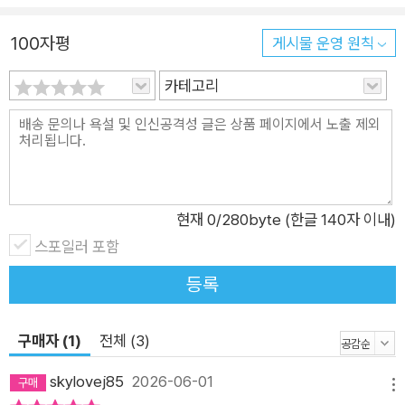
히 몸으로 배우는 기술이 아니라 자신만의 ‘최선’을 알아가는 과
정이다. 책장을 넘기다 보면 어느새 발레 이야기가 아니라 자신의
100자평
게시물 운영 원칙
삶을 돌아보고 있는 자신을 발견하게 될 것이다. “오늘도 거울 앞
에 선다. 숨지 않겠다는 각오로!” 온전히 나로 있을 수 있는 곳, 발
카테고리
래 클래스 거울 앞에서 자신을 정면으로 마주하고 동료들과 함께
선생님을 믿고 움직이는 곳. 바로 발레 클래스다. 저자는 매일 발
레를 하며 몸을 정리하고, 마음을 수련하고, 타인에 대한 존중을
배운다. 발레 클래스는 마음의 근육을 키우는 시간이기도 하다.
내 중심을 잃지 않도록 스스로를 살피는 시간. 그래서일까. 발레
현재
0
/280byte (한글 140자 이내)
는 때로 잔인할 만큼 솔직하다. 몸에 밀착되는 레오타드를 입고
스포일러 포함
거울 앞에 서면 숨을 곳이 없다. 금방이라도 쓰러질 듯 힘들어도
등록
내색하지 않은 채 버텨야 한다. 그 시간을 통과하며 조금씩 성장
하고 스스로를 깊이 들여다보게 된다. “못하는데 왜 재미있을까.
구매자 (1)
전체 (3)
힘든데 왜 더 하고 싶을까. 최선이 즐거워서다. 최고가 될 수는 없
어도 마음을 다해 좋아하는 무언가를 위해 최선을 쌓아나가는 과
skylovej85
2026-06-01
메뉴
정 그 자체가 재미와 의미를 선사한다.” “조금씩 더 나은 존재가