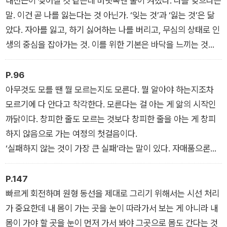
내전근이 찢어질 것 같은데 머릿속엔 불이 켜졌다. 나를 잊으라는
말. 이건 곧 나를 잃는다는 것 아닌가. ‘잊는 것’과 ‘잃는 것’은 닮
았다. 자아를 잃고, 하기 싫어하는 나를 버리고, 무심의 상태로 인
생의 중심을 잡아가는 것. 이를 위한 기본은 바닥을 느끼는 것이
다. 바닥을 쳤으면 바닥을 먼저 온전히 느껴야 한다. 그리고 바닥
을 내 편으로 바꿔서 바닥을 치고 날아가야 한다.
P.96
아무것도 모를 땐 뭘 모르는지도 모른다. 뭘 알아야 하는지조차
모르기에 다 안다고 착각한다. 모른다는 걸 아는 게 앎의 시작인
까닭이다. 창피한 줄도 모르는 것보다 창피한 줄을 아는 게 창피
하지 않음으로 가는 여정의 첫걸음이다.
‘실패하지 않는 것이 가장 큰 실패’라는 말이 있다. 자매품으론
‘아무것도 하지 않으면 아무 일도 일어나지 않는다’ 정도가 있겠
다. 창피함을 무릅쓰고 실패하고, 일단 아무 일이라도 시작해야
P.147
낙담의 골짜기를 지나 성장이라는 좁은 문을 찾을 수 있다.
빠르게 회전하며 원형 동선을 제대로 그리기 위해서는 시선 처리
가 중요한데 내 몸이 가는 곳을 눈이 따라가서 보는 게 아니라 내
몸이 가야 할 곳을 눈이 먼저 가서 봐야 그곳으로 몸도 간다는 것