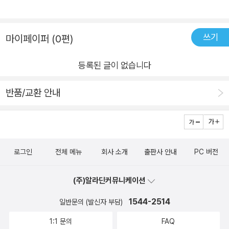
돕습니다.발레를 사랑하는 이들뿐만 아니라, 균형 잡힌 인생을 추
르기 시작했습니다. 내 뜻대로 움직이지 않는 몸을 탓하다가도,
구하는 모든 이에게 힘이 되어 줄 수 있는 책입니다. 읽으며 위로
어느새 꼿꼿이 세워진 몸이 무너져 내리던 마음을 구원해 주는 기
받고, 다가올 내일을 향한 작은 용기를 얻기에 충분한 읽을거리라
쓰기
마이페이퍼 (0편)
적을 경험한 것입니다. 바닥은 도망쳐야 할 절망의 공간이 아닙니
자신 있게 추천합니다.
다. 오히려 내가 어디에 서 있는지, 얼마나 단단하게 대지를 딛고
등록된 글이 없습니다
서 있는지를 확인시켜 주는 가장 정직한 출발점입니다. 조금은 괴
로워해도 괜찮습니다. 그 바닥을 온전히 느끼고 내 편으로 삼을
반품/교환 안내
수 있을 때, 우리는 비로소 다시 날아오를 에너지를 얻게 되기 때
문입니다.발레 연습실의 사방은 커다란 거울로 둘러싸여 있습니
다. 얼핏 보기엔 화려해 보이지만, 취미로 발레를 배우는 ‘발린
이’들에게 이 거울은 세상에서 가장 가혹하고 잔인한 공간이 되기
로그인
전체 메뉴
회사 소개
출판사 안내
PC 버전
도 합니다. 타이즈와 레오타드를 입고 거울 앞에 선 자신의 모습
은 이상과 너무나 멀리 떨어져 있기 때문입니다. 구부정한 등, 통
(주)알라딘커뮤니케이션
제되지 않는 팔다리, 웅크려든 어깨 등 감추고 싶었던 나의 모든
1544-2514
일반문의 (발신자 부담)
단점과 불완전함이 거울을 통해 날것 그대로 폭로됩니다. 그래서
발레를 한다는 것은 ‘거울 속 엉망진창인 나 자신을 온전히 견뎌
1:1 문의
FAQ