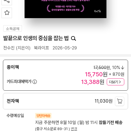
소득공제
발끝으로 인생의 중심을 잡는 법
전수진
(지은이)
북라이프
2026-05-29
종이책
17,500
원,
10%
15,750
원
+ 870원
13,388
원
카드최대혜택가
더보기
전자책
11,030
원
수령예상일
양탄자배송
지금 주문하면 8월 10일 (월) 밤 11시
잠들기전 배송
(중구 서소문로 89-31 )
변경