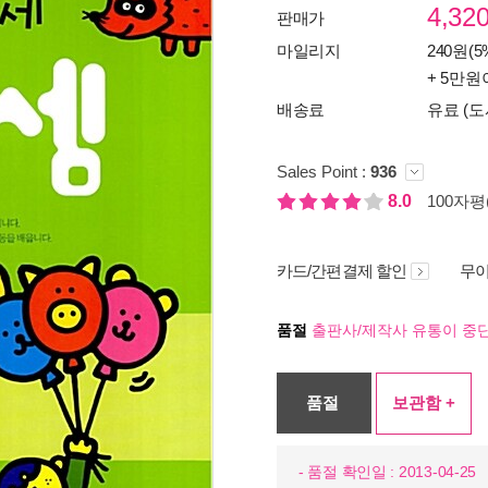
4,32
판매가
마일리지
240원(5
+ 5만원
배송료
유료 (도
Sales Point :
936
8.0
100자평(
카드/간편결제 할인
무이
품절
출판사/제작사 유통이 중단
품절
보관함 +
- 품절 확인일 : 2013-04-25