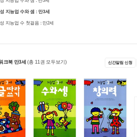
성 지능업 수와 셈 : 만5세
성 지능업 수와 셈 : 만3세
성 지능업 수 첫걸음 : 만2세
워크북 만3세
(총 11권 모두보기)
신간알림 신청