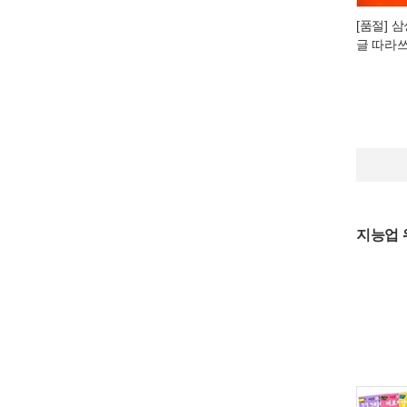
[품절] 
글 따라쓰
지능업 