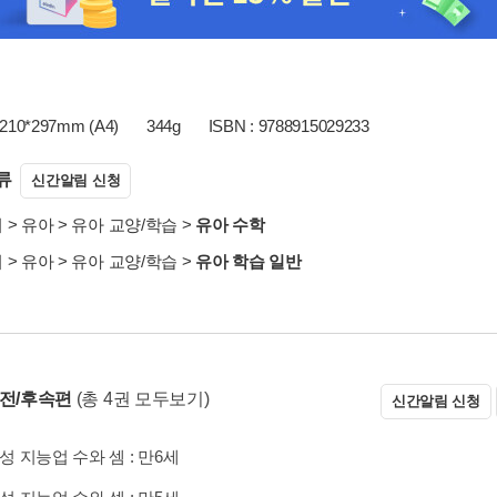
210*297mm (A4)
344g
ISBN : 9788915029233
류
신간알림 신청
서
>
유아
>
유아 교양/학습
>
유아 수학
서
>
유아
>
유아 교양/학습
>
유아 학습 일반
 전/후속편
(총 4권 모두보기)
신간알림 신청
성 지능업 수와 셈 : 만6세