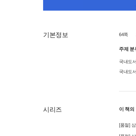
기본정보
64쪽
주제 분
국내도
국내도
시리즈
이 책의
[품절]
삼