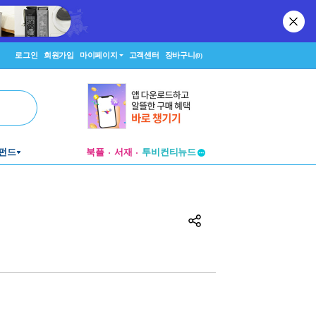
로그인
회원가입
마이페이지
고객센터
장바구니
(0)
투비컨티뉴드
펀드
북플
서재
창작플랫폼
투비컨티뉴드