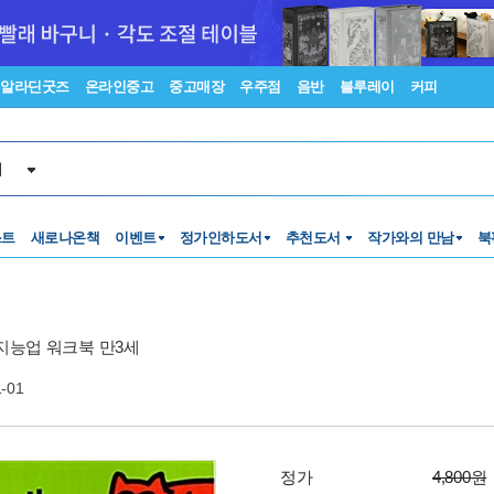
알라딘굿즈
온라인중고
중고매장
우주점
음반
블루레이
커피
서
스트
새로나온책
이벤트
정가인하도서
추천도서
작가와의 만남
북
지능업 워크북 만3세
1-01
정가
4,800원