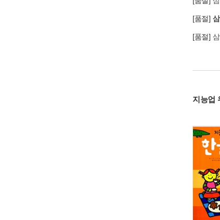
[품절]
삼
[품절]
삼
[품절]
삼
지능업 