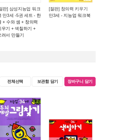
[절판] 삼성지능업 워크
[절판] 창의력 키우기
북 만3세 -5권 세트
- 한
만3세
- 지능업 워크북
글 + 수와 셈 + 창의력
키우기 + 색칠하기 +
오려서 만들기
전체선택
보관함 담기
장바구니 담기