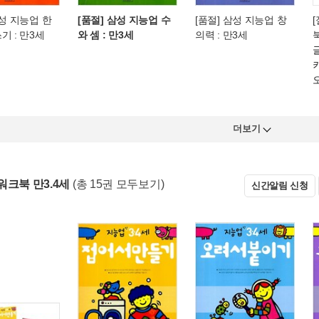
삼성 지능업 한
[품절] 삼성 지능업 수
[품절] 삼성 지능업 창
기 : 만3세
와 셈 : 만3세
의력 : 만3세
더보기
워크북 만3.4세
(총 15권 모두보기)
신간알림 신청