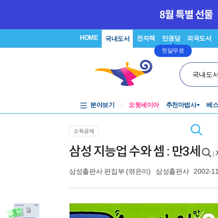
HOME
전자책
만권당
외국도서
국내도서
첫달무료
국내도
분야보기
오뒷세이아
추천마법사
베
소득공제
삼성 지능업 수와 셈 : 만3세
|
삼성출판사 편집부
(엮은이)
삼성출판사
2002-1