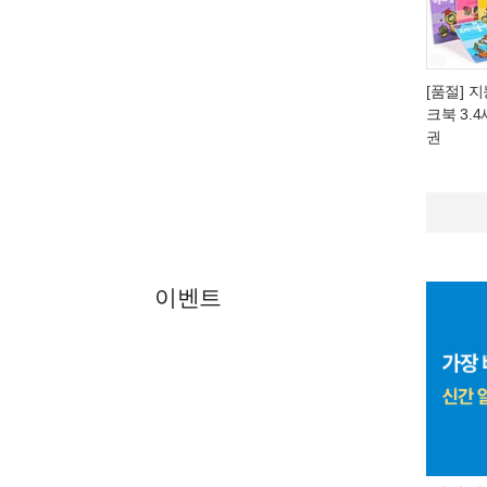
[품절] 
크북 3.4
권
이벤트