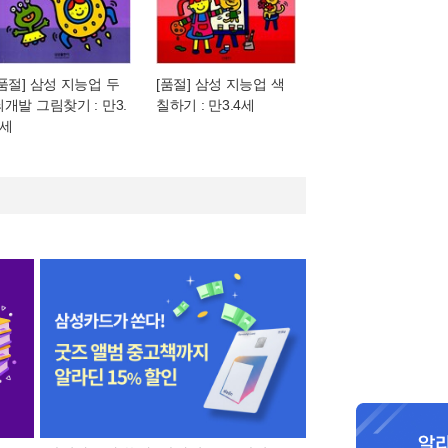
[품절] 삼성 지능업 두
[품절] 삼성 지능업 색
뇌개발 그림찾기 : 만3.
칠하기 : 만3.4세
4세