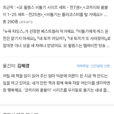
최근작 :
<모 윌렘스 비둘기 시리즈 세트 - 전7권>
,
<코끼리와 꿀꿀
이 1~25 세트 - 전25권>
,
<비둘기는 롤러코스터를 탈 거예요!>
…
총 290종
(모두보기)
「뉴욕 타임스」가 선정한 베스트셀러 작가예요. 『비둘기에게 버스 운
전은 맡기지 마세요!』 『내 토끼 어딨어?』 『내 토끼가 또 사라졌어!』로
칼데콧 아너 상을 세 차례나 받았어요. 모 윌렘스는 텔레비전 방송 작
가로 데뷔했으며, 어린이 프로그램인 '세서미 스트리트'로 에미 상을
여섯 차례 받기도 했지요. 그림책 '모 윌렘스의 비둘기 시리즈'는 이
옮긴이:
김혜경
저자파일
신간알림 신청
책을 포함해 총 8종이 출간되었어요. 그는 작품성과 대중성을 인정받
고 있는 미국의 대표 작가 중 한 명으로, 출간하는 작품마다 좋은 반응
어릴 때 책을 많이 읽어 주신 엄마 덕분에 어른이 된 지금 책 만드는
을 얻고 있지요.
일을 하고 있어요. 내가 만든 책과 함께 쑥쑥 자랄 어린이를 생각하면
참 행복해요. ‘코끼리와 꿀꿀이’ 시리즈를 우리말로 옮기는 내내 즐거
웠고, ‘나도 그런 친구가 있었으면.’ 하는 마음이었어요. 코보와 피기
가 어린이에게 좋은 친구가 되길 바랍니다.