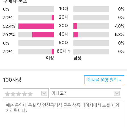
구매자 분포
서로에게 힘이 되어 주고 함께 성장하는 ‘코보’와 ‘피기’는 친구가 좋
10대
0%
0%
아지는 시기의 우리 아이들에게 가장 좋은 친구입니다. 두 주인공의
20대
0%
3.2%
일상을 보면서 아이들은 다른 사람을 이해하며 더불어 살아가는 기쁨
30대
4.8%
52.4%
을 깨닫게 될 것입니다. 또한 새로운 친구를 사귀거나 형제·자매와 함
40대
께 사이좋게 지내는 데 필요한 지혜도 얻게 될 것입니다. 《내가 주인
6.3%
30.2%
공이라고?》 내용 소개 ★‘닥터 수스 상’ 수상작★ 귀여운 두 친구 코
50대
0%
0%
보와 피기와 책을 읽는 독자들이 대화를 나누는 특별한 경험을 할 수
60대
0%
3.2%
여성
남성
있습니다. 책장을 넘기다 보면 코보와 피기가 독자들에게 말을 건네
고 독자들의 소리에 반응을 합니다. 이를 통해 두 주인공이 실제로 눈
앞에 있는 것처럼 느껴지는 놀라운 경험을 할 수 있습니다. 주인공과
100자평
게시물 운영 원칙
독자가 함께 소통하도록 구성된 이 책은 아이들이 책과 더욱 친해지
고, 책 읽기를 즐거운 놀이로 받아들이게 도와줍니다. 앗! 코보와 피기
카테고리
가 깜짝 놀랐어요. 누가 코보와 피기를 보고 있는 것 같았거든요. 가만
보니, 이 책을 읽는 사람들이 코보와 피기를 보고 있지 뭐예요! 코보와
피기가 이 책의 주인공이니까요. 그때, 피기에게 좋은 생각이 떠올랐
어요! 이 책을 보는 사람과 이야기를 해 보는 거예요. 피기가 “바나