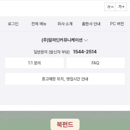
ational Symphony Orchestra (NSO) 단원의 얘기를 들어보면,
부러졌어!' 책도 정말 너무너무 사랑스럽게 읽었어요!!! 코끼리와 꿀
'내셔널' 이라는 이름이 무색하게도 COVID-19에 따른 국가지원금을
꿀이 시리즈를 다 소장할거랍니다!!! 어른인 제가 봐도 너무 사랑스럽
생계난에 내몰린 단원들에게 재깍재깍 지급하지 않고 있는 모양이지
고 좋으니까요!!!!!
로그인
전체 메뉴
회사 소개
출판사 안내
PC 버전
만, 아무튼 2014년부터 센터장을 맡고 있는 Deborah F. Rutter
가 최근 들어 후원금도 더 열심히 모집하고 공격적인 경영을 하고 있
(주)알라딘커뮤니케이션
는 것 같다(Rutter 대표는 케네디 센터로 옮기기 전에는 2003년부
터 2014년까지 시카고 심포니 오케스트라의 단장을 맡기도 했다).
1544-2514
일반문의 (발신자 부담)
리치 센터 소개는 https://www.kennedy-center.org/reach/ 상
1:1 문의
FAQ
주 작가가 되면 무엇을 하는가... Mo Willems의 작품들을 어린이 뮤
지컬로 만들어 무대에 올리는가 하면, 리치 센터 한쪽에 가족들의 쉼
중고매장 위치, 영업시간 안내
터로 만든 문샷스튜디오에서는 Mo Willems의 책 전체를 읽을 수 있
고(스페인어 버전도 꽂혀 있다) 그 캐릭터들, 특히 Pigeon, Elepha
nt & Piggie를 공작하고 직접 그려볼 수 있게 해두었다. https://w
ww.kennedy-center.org/education/moonshot-studio/ (Kn
uffle Bunny 시리즈는 세 권뿐이기도 하고, Pigeon과 Elephant &
Piggie가 워낙 메가 히트하였다 보니 상대적으로 인기가 떨어져 보이