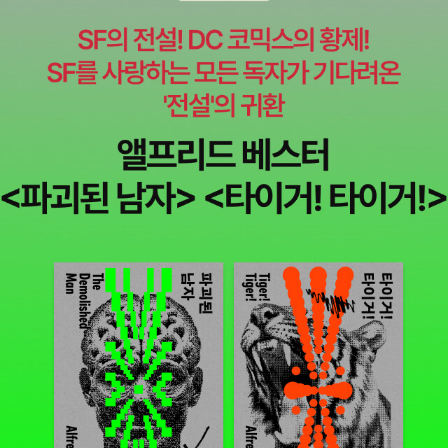
는 감이 없지 않다.) 리치 센터 오프닝 페스티벌 기간(2019년 9월 7
일~22일) 동안 양질의 무료 공연이 줄을 이었는데, 야외에 엄청나게
큰 Pigeon 풍선을 전시해두기도 하였다. 부모들의 지갑을 열긴 해야
겠으므로 책은 물론이고 캐릭터 상품도 많이 팔고 있다. [여담이지만,
특히 DC 근처는 교육열도 높은 편이고(페어팩스 카운티의 토머스 제
퍼슨 고등학교는 유명하다. 다방면에서의 조기 전인교육이 '한국은
저리 가라' 싶을 정도다) 어린이들을 위한 크고 작은 공연이 아주아주
아주아주 많다. 인구가 많은 동네는 아니다 보니(DC가 약 70만에,
DMV(DC-Maryland-Virginia)의 차로 오갈 만한 메트로폴리탄을
넓게 잡아도 기백만 정도. 버지니아나 메릴랜드 안쪽에는 다른 대체
공연장들이 또 있다), 어린이 공연이 있는 날이면 근처의 관심 있는
가족들은 총출동하여 공연장에서 모두 만나는 느낌이다(전체 객석 수
는 예술의 전당 콘서트홀과 비슷한데, 가장 아래층에 배정된 좌석이
상대적으로 많고, 인구 천만 도시인 서울보다는 당연히 덜 붐벼서 자
리 잡기가 수월한 편이다). 정기적으로 편성되는 Sensory Friendly
공연들의 경우 원래 하는 공연과 내용이 똑같은데, 공연 중간에 떠들