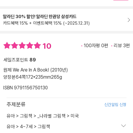
알라딘 30% 할인! 알라딘 만권당 삼성카드
카드혜택 15% + 이벤트혜택 15% (~2025.12.31)
10
100자평 0편
리뷰 3편
세일즈포인트
89
원제 We Are In A Book! (2010년)
양장본
64쪽
172*235mm
265g
ISBN 9791156750130
주제분류
신간알림 신청
유아
>
그림책
>
_나라별 그림책
>
미국
유아
>
4~7세
>
그림책