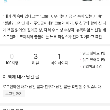
“내가 책 속에 있다고?” “코보야, 우리는 지금 책 속에 있는 거야!”
“정말? 그러면 내가 주인공이네!” 코보와 피기, 두 친구와 함께 신 나
게 책을 읽어요! 칼데콧 상, 닥터 수스 상 수상작! 뉴욕타임스 선정 베
스트셀러! ‘코끼리와 꿀꿀이’는 뉴욕 타임스가 천재 작가라고 극찬한
모 윌렘스의 대표 그림책입니다. “21세기 아동 문학의 판도를 바꾼
천재”라는 수식에 걸맞게, 작가의 ‘코끼리와 꿀꿀이’는 현지 독자들로
읽고 싶어요 1명
0
3
1
부터 폭발적인 관심과 사랑을 받고 있습니다. 이 시리즈는 놀이와 모
읽고 있어요 1명
100자평
리뷰
마이페이퍼
험, 오해와 다툼, 소통과 화해 등 친구 사이에서 일어날 수 있는 다양
읽었어요 4명
한 에피소드들을 친근한 캐릭터, 풍부한 의성어와 의태어, 재미있는
이 책에 내가 남긴 글
이야기로 풀어냈습니다. 특히 아이들의 입말을 그대로 살린 대화체는
친구끼리 역할을 나누어 보거나, 엄마와 연극 놀이를 하며 읽기 연습
로그인하면 내가 남긴 글과 친구가 남긴 글을 확인할 수 있습니다.
을 하기에도 매우 좋습니다. 단순한 선과 색으로 캐릭터의 풍부한 감
로그인하기
정을 표현해 낸 일러스트 또한 마치 우리 아이들의 실제 모습을 보는
것처럼 생생하고 사랑스러워 시선을 사로잡습니다. 싸우고 토라져도