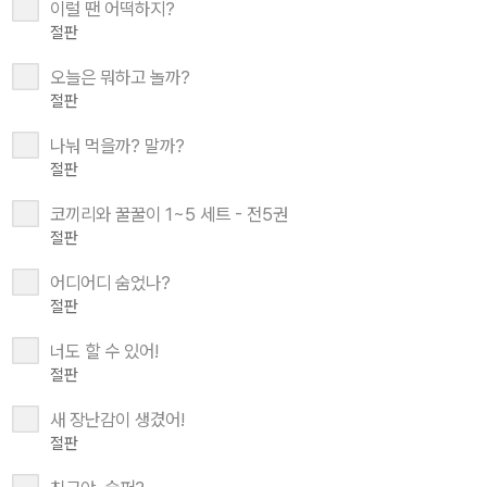
이럴 땐 어떡하지?
절판
오늘은 뭐하고 놀까?
절판
나눠 먹을까? 말까?
절판
코끼리와 꿀꿀이 1~5 세트 - 전5권
절판
어디어디 숨었나?
절판
너도 할 수 있어!
절판
새 장난감이 생겼어!
절판