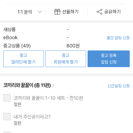
선물하기
공유하기
새상품
-
eBook
-
출간 알림 신청
중고상품 (49)
800원
중고
중고
중고 등록
알라딘에 팔기
회원에게 팔기
알림 신청
코끼리와 꿀꿀이 (총 11권)
신간알림 신청
코끼리와 꿀꿀이 1~10 세트 - 전10권
절판
내가 주인공이라고?
절판