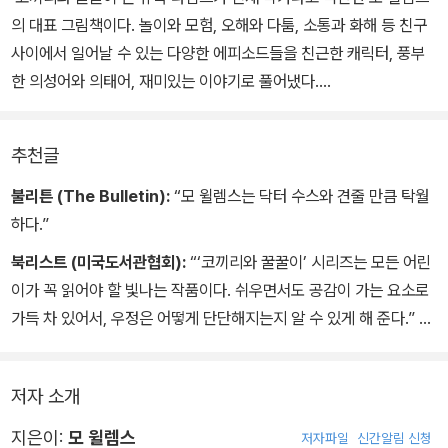
의 대표 그림책이다. 놀이와 모험, 오해와 다툼, 소통과 화해 등 친구
사이에서 일어날 수 있는 다양한 에피소드들을 친근한 캐릭터, 풍부
한 의성어와 의태어, 재미있는 이야기로 풀어냈다.
10권은 귀여운 두 친구 코보와 피기와 책을 읽는 독자들이 대화를 나
추천글
누는 특별한 경험을 할 수 있다. 책장을 넘기다 보면 코보와 피기가 독
자들에게 말을 건네고 독자들의 소리에 반응을 한다. 이를 통해 두 주
불리튼 (The Bulletin):
“모 윌렘스는 닥터 수스와 견줄 만큼 탁월
인공이 실제로 눈앞에 있는 것처럼 느껴지는 놀라운 경험을 할 수 있
하다.”
다. 주인공과 독자가 함께 소통하도록 구성된 이 책은 아이들이 책과
북리스트 (미국도서관협회):
“‘코끼리와 꿀꿀이’ 시리즈는 모든 어린
더욱 친해지고, 책 읽기를 즐거운 놀이로 받아들이게 도와줄 것이다.
이가 꼭 읽어야 할 빛나는 작품이다. 쉬우면서도 공감이 가는 요소로
가득 차 있어서, 우정은 어떻게 단단해지는지 알 수 있게 해 준다.”
저자 소개
지은이:
모 윌렘스
저자파일
신간알림 신청