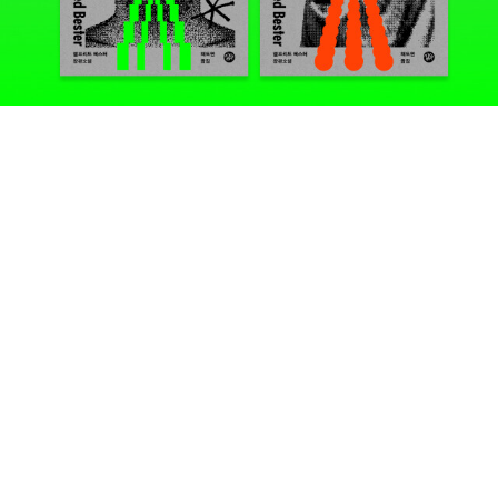
어도 되고, 공연장을 뛰어다녀도 된다. 그것이 생명력 넘치는 아이들
의 본모습이니까. 그래서 갓난아기가 있는 가족들도 편하게 와서 본
다. 유명한 동화책에 오케스트라 사운드를 입힌 창작곡도 이따금 올
린다. 어린이 공연이 있는 날이면 'Musical Instrument Petting Z
oo'라 해서 여러 악기들을 아이들이 마음껏, 직접 만져보고 연주해볼
수 있게 한 코너가 마련되는데, 관악기들의 경우에도 자원봉사자 분
들이 옆에서 리드와 마우스피스 수십 개를 열심히 씻고 닦고 계시기
때문에 위생 걱정은 없다(요즘은 그렇게 할 수 없겠지만). 아무튼 덕
분에 아이가 오케스트라에 편성되는 악기들은 입을 대든 손을 대든
실제로 접하면서 친숙해져 대부분 구별해낼 수 있게 되었다. 그리고
많은 프로그램들이 무료이다.] 미국은 바이러스 확산세가 사그라들
기는커녕 반등하는 모양새여서 공연예술가들과 공연업계가 상당한
어려움을 겪고 있는 것 같은데, 아예 직장까지 잃고 벼랑 끝에 내몰린
필부필부들이 워낙 많다 보니 그런 걱정이 사치처럼 여겨질 정도이
다. 여러 단체들이 디지털 공연을 안쓰럽게 이어가고 있는데, 그 일환
으로 Mo Willems는 최근 첼리스트 요요마와 함께 Yo-Yo Mo 쇼란