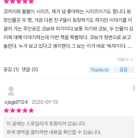
코끼리와 꿀꿀이 시리즈, 제가 넘 좋아하는 시리즈이기도 합니다.등
장인물은 두 명, 가끔 다른 친구들이 등장하기도 하지만 이야기를 이
끌어 가는 주인공은 코보와 피기이다.보통 피기와 코보, 두 인물의 심
리에 대해 이야기하는데 이번 책을 특별하다. 코보가 정면으로 보고
놀란다. 누가 보고 있다고 생각한다.그 보는 이가 바로 '독자'이다. 작
가는 어떻게 이런 발생을 했을까?책의 주인공들과 바로 독자인 우리
더보기
가 대화를 하는 것이다. 주인공들이 독자를 인식하기 시작했다. 주인
공감 (
1
)
댓글 (0)
공들은 책 속에 있다는 것을 인지한다.우리가 책을 읽으면 바로 코보
와 피기가 원하는 대로 말할 수 있는 것이다. 우리가 어떻게 할지 알고
행동한다. 마지막에는 아이들 마음을 대변한다. 책을 한번 더 읽어달
메뉴
라고. 요 며칠 사이에 여러가지 언론 매체, 정부가 대처하는 것을 보면
cjsgid1124
2020-01-13
서 마치 국민인 우리 마음과 달리 독자적으로 행동하는 것처럼 느껴
진다. 한 권의 책도, 독자와 소통하려 노력하는데 사람대 사람으로 어
떻게 이럴 수가 있는지.책 속의 주인공들도 누군가 자신을 지켜보고
이 글에는 스포일러가 포함되어 있습니다.
있다는 것을 알고 있는데, 같은 하늘 아래서 살아가고 있는 사람들은
회색 영역을 클릭하면 내용을 확인할 수 있습니다.