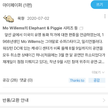
쓰기
마이페이퍼 (1편)
미도, 작가님의 싸인을 받으러 너무너무 가고 싶었어요 ㅠㅠ 아쉽게,
가지 못했지만, 전시전 다녀온 베베 친구엄마에게 모 윌렘스 작가의
묵향
2020-07-02
메뉴
책을 선물했더니, 너무 기뻐하더라구요~ 베스트셀러, 모두에게 사랑
받는 책은 그런 것 같아요.지금 한번 보고 마는게 아니라, 돌고 돌며,
Mo Willems의 Elephant & Piggie 시리즈 등
책 내용과 그림,등 이런 콘텐츠를 곳곳에서 쉽게 접할 수 있으니까요
앞선 글에서 미국의 유명 동화 작가에 대한 편중을 언급하였는데, 1
~~~ 사실, 이제 막 글읽기를 시작하는 유아에게 너무 추천해주고픈
968년생인 Mo Willems는 그야말로 슈퍼스타이고, 밀리언셀러다.
책인데요,우리 시크베베는 이제 3살로 글을 읽지는 못하지만, 라인과
워싱턴 DC에 있는 케네디 센터가 비록 올해 8월 9일까지의 공연을
색감이 단순한 이 책의 재미에 푹 빠졌답니다. 웃음을 말로 써둔 '히
모두 취소한 상태이긴 하나(처음에는 3월 한 달 공연만 취소되었다가
히' '하하' 페이지에서는 글고 읽을 줄 모르지만 아빠가 읽어주니, 깔
재개일이 점점 미뤄지고 있다), 작년 9월 시민 참여 위주의 공연·교육
깔 웃으면서 좋아하더라구요~~~ 아주 어린 유아부터 글을 읽기 시
공간인 Reach Center 개장을 전후하여 상당히 실험적인 시도를 많
더보기
작하는 유아, 그리고 좀 더 큰 아이들이나 어른들도, 다양한 연령층에
이 하고 있고, 그중 하나가 Mo Willems를 2019년 케네디 센터 최초
서 좋아할 수 있을 것 같아요. 처음에는 그림이나, 내용만으로도 재미
공감 (
28
)
댓글 (0)
의 상주 (교육 프로그램) 작가로 지명한 것이었다. 'Children's auth
있고, 그 다음에는 내용을 이해하면 할수록 그 재치와 사랑스러운 반
or Mo Willems on sparking creativity and joy', PBS Newsho
전에 반하게 되거든요! 주인공 코보와 피기가 자기들이 주인공인 이
ur (2019. 12. 17.) https://www.pbs.org/video/mo-books-m
책이 '끝나지 ' 않게 하는 비결을 찾아냈어요!힌트는 물론, 제가 다 보
반품/교환 안내
o-readers-1576620978/ 역시 케네디 센터 상주 오케스트라인 N
여드렸지만, 직접 이 책으로 만나보는 건 어떨까요? 참, 저는 '내 코가