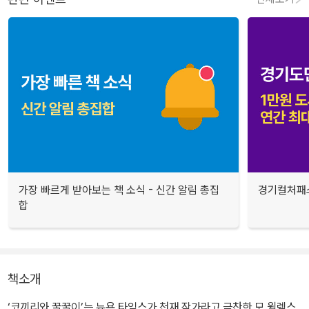
가장 빠르게 받아보는 책 소식 - 신간 알림 총집
경기컬처패스
합
책소개
‘코끼리와 꿀꿀이’는 뉴욕 타임스가 천재 작가라고 극찬한 모 윌렘스