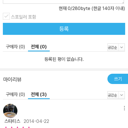
나.”라고 말하면, 이 책을 읽는 사람도 “바나나.”라고 말하게 되겠지
현재
0
/280byte (한글 140자 이내)
요? 우아, 정말 멋져요! 하지만 책이 다 끝나 버리면 어쩌죠?
스포일러 포함
등록
구매자 (0)
전체 (0)
등록된 평이 없습니다.
쓰기
마이리뷰
구매자 (0)
전체 (3)
메뉴
스타티스
2014-04-22