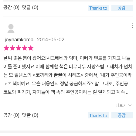
하늘이, 국민들이 자신들을 지켜보고 있다는 사실을 인지하지 못하고
공감 (
0
)
댓글 (0)
있는 것일까?아이에게 이 책을 읽어주며, 하늘이, 나 자신의 양심이
항상 지켜보고 있다는 것을 명심하고 살아가라고 이야기해주어야지.
나 또한 그렇게 살도록 노력해야지.내 아이가 어른이 된 세상에서는
메뉴
이런 일이 일어나지 않았으면 한다.
joynamkorea
2014-05-02
날씨 좋은 봄이 왔어요!시크베베와 엄마, 아빠가 텐트를 가지고 나들
이를 준비했지요.이때 함께할 책은 너무너무 사랑스럽고 재치가 넘치
는 모 윌렘스의 <코끼리와 꿀꿀이 시리즈> 중에서, '내가 주인공이라
고?' 책이예요. 무슨 내용인지 정말 궁금하시죠? 말 그대로, 주인공
코보와 피기가, 자기들이 책 속의 주인공이라는 걸 알게되고 계속 계
속 주인공으로 남고 싶어한다는 내용이에요. 그런데, 주인공으로 계
더보기
속계속 남으려면 어떻게 해야할까요?마지막 장에 바로 그 해답과 또
공감 (
0
)
댓글 (0)
이 책의 반전이자 윌렘스의 재치와 센스를 볼 수 있는 내용이 있답니
다! 모 윌렘스 작가는 이미 우리나라에서 [그림책의 위대한 발견] 이
라는 단독 전시를 가질만큼, 잘 알려진 유명한 작가죠? 시크베베 마