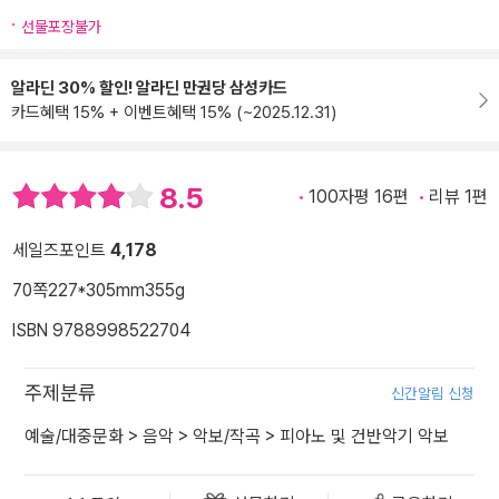
선물포장불가
알라딘 30% 할인! 알라딘 만권당 삼성카드
카드혜택 15% + 이벤트혜택 15% (~2025.12.31)
8.5
100자평 16편
리뷰 1편
세일즈포인트
4,178
70쪽
227*305mm
355g
ISBN 9788998522704
주제분류
신간알림 신청
예술/대중문화
>
음악
>
악보/작곡
>
피아노 및 건반악기 악보