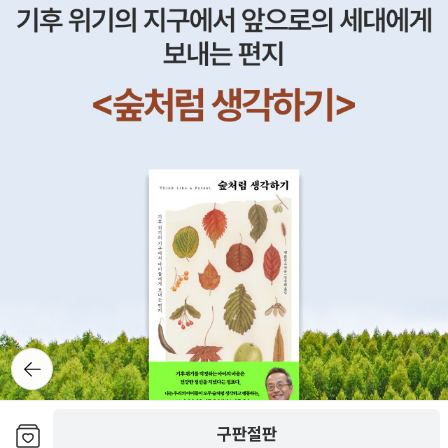
음 들어서인지 낯설더라구요. 겨울왕국2013년/크리스 벅제니퍼
리/크리스틴 벨|이디나 멘젤|박지윤|소연| --- 갑자기 할 일이 생
각나서, 이 페이퍼는 여기까지 쓰고, 저녁에 시간 되면 하나 더 쓰도록
할게요. 잊어버리고 있었는데, 할 일이 있었습니다. 새로 시작하는
한 주 즐겁게 시작하세요.
뒤로가
기
보관함담기
구판절판