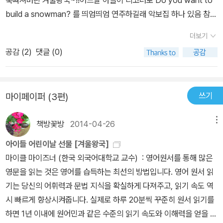
build a snowman? 를 띄엄띄엄 연주하길래 악보집 하나 있음 참
좋겠다란 생각이 들더라구요 그렇게 검색해보니 앗~~있더라구요 길
더보기
벗스쿨에서 나온 초등학생을 위한 잉글리시 겨울왕국도 너무 잘 보고
공감 (
2
)
댓글 (0)
빠졌던터라 ㅎㅎ 요것역시 아들의 맘을 사로잡을꺼같았다죠^^ 정말
아기자기 꾸며놨더라구요 ㅋ 초급자용인지라 처음 피아노를 시작하
고 겨울왕국 OST중 한곡정도 도전해보고 싶은 친구들이라면 선택하
쓰기
마이페이퍼 (3편)
면 참 좋을 악보집이였어요 저희 아들은 피아노를 잠깐 배우고 잠시
중단한터라 자기는 리코더로 연주할꺼라며 맹연습을 했는데요 ㅋ
책방꽃방
2014-04-26
메뉴
ㅋ 부는 악기를 좋아하는편이라 리코더도 곧잘해서 잘하더라구요 ㅋ
ㅋ Do you want to build a snowman? 거의 완벽하게 연습했다
아이들 어린이날 선물 [겨울왕국]
죠 다음엔 Let it go 에 도전장을 던졌는데 ㅋㅋ 찬찬히 연습하면 할
마이클 마이즈너 (한국 외국어대학교 교수) : 영어원서를 통해 많은
수 있을꺼같다고 하네요 일단 이책은 피아노를 배우는 친구들에게
영문을 읽는 것은 영어를 습득하는 최선의 방법입니다. 영어 원서 읽
큰 인기를 끌었는데요 학교가져갔더니 인기를 실감했다는군요 ㅋㅋ
기는 당신의 어휘력과 문법 지식을 확실하게 다져주고, 읽기 속도 역
한번 쳐보고싶은 친구들의 유혹~~!! 아이들이 좋아할만한 스티커도
시 빠르게 향상시켜줍니다. 실제로 하루 20분씩 꾸준히 원서 읽기를
160개가 담겨 있구요 짧게나마 무비스토리도 있어 읽는 재미와 영화
하면 1년 이내에 원어민과 같은 수준의 읽기 속도와 이해력을 얻을 수
스틸컷 거기다 한글가사와 가사로 배워나갈 수 있는 영어까지 ㅋ 실