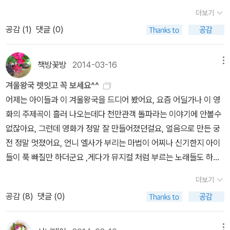
있습니다. 원서 읽기에서 가장 중요한 것은, 재미있고(Interesting =
더보기
속있는 종합선물같았어요 가격대비 참 실용적이고 알찬 <겨울왕국
Choose to read what you like), 내 영어 실력보다 조금 쉬운(Ea
ost 피아노 연주곡집>이란 생각이 들었다죠^^피아노가 굳이 아니더
공감 (
1
)
댓글 (0)
sy = Read comfortably at or below your level), 영어원서(B
라도 노래를 좋아하는 친구도 좋고 다양한 악기로도 얼마든지 활용할
ooks = A long story so you can love the characters and ca
수 있기 때문에 겨울왕국의 열풍을 이어갈 수 있는 좋은 선물이 될꺼
re about their lives.)를 매일 꾸준히(20-30 minutes EVERY D
책방꽃방
2014-03-16
메뉴
같아요^^ 악보집 하나 있음 참 좋겠다란 바램이 요리 이쁘게 나와있
AY) 읽는 것입니다. 이 책은 위와 같은 요소를 완벽하게 충족시키는
겨울왕국 렛잇고 꼭 보세요^^
을줄이야^^좋아하는 곡도 연주하고 예쁜 스티커도 붙여보고^^가사로
책입니다. 남녀노소 누구나 좋아하는 세계적인 베스트셀러를 한국인
어제는 아이들과 이 겨울왕국을 드디어 봤어요, 요즘 어딜가나 이 영
영어도 재미있고 쉽게 다시한번 만나보고~!!(초급자용을 선택했는데
의 영어 실력 향상을 위해 치밀하게 고안했기 때문이지요. 이 책을 통
화의 주제곡이 흘러 나오는데다 천만관객 돌파라는 이야기에 안볼수
요 중급자용도 있으니 참고하세요^^)한동안 또 홀릭할꺼같아요
해 원서 읽기의 재미와 영어 실력의 향상을 맛볼 수 있으리라 확신합
없잖아요, 그런데 영화가 정말 잘 만들어졌던걸요, 얼음으로 만든 궁
니다. 디즈니 애니메이션 [겨울왕국]의 아름다운 장면들과 함께 심장
전 정말 멋졌어요, 언니 엘사가 부리는 마법이 어찌나 신기한지 아이
을 울리게 했던 감성적인 음악들을 수록한 피아노 연주곡집이다. 국
들이 푹 빠질만 하더군요 ,게다가 뮤지컬 처럼 부르는 노래들도 하나
내 독점으로 사용된 영화 스틸 컷과 클래스가 다른 편곡은 사용자의
같이 다 좋았구요언제나 밝고 명랑하고 긍정적인 성격의 동생 안나
눈과 귀를 더욱 즐겁게 해 줄 것이며, 피아노 기초과정에 맞게 편곡된
더보기
캐릭터도 참 재밌고 울라프라는 눈사람 캐릭터도 귀여웠어요 ,아이들
초급편(Easy)은 바이엘에서부터 체르니100번 수준까지 연주가 가
공감 (
8
)
댓글 (0)
이 이 영화속 주인공들을 좋아할만 하더라구요, 저도 푹 빠졌으니깐!
능하다. 주제곡 ‘Let it Go’ 등 악보집으로 표현된 예쁜 음악들이 많
렛잇고를 한동안 흥얼거리게 될거 같네요, 진정한 사랑이라고 하면
은 사람들에게 다시 한 번 가족의 소중함을 일깨워 줄 것이다. ★ Ad
남녀간의 사랑만 떠올리게 되는 선입견을 버리자구요, 아무튼 영상과
메뉴