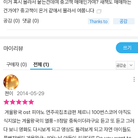
이거 혹시 몰라서 뭍는건데여 중고책 매매인가여? 새책도 매매하는
건가여? 중고책이 온거 같애서 몰라서 여쭙니다
공감 (
0
)
댓글 (0)
쓰기
마이리뷰
구매자 (0)
전체 (1)
메뉴
젼이
2014-05-29
겨울왕국 ost 피아노 연주곡집초급편 체르니 100번스코어 아직도
식지않는 겨울왕국의 열풍~!!정말 중독이더라구요 듣고 또 듣고 그러
다 보니 영화도 다시보게 되고 영상도 돌려보게 되고 자연 아이들도
푹빠져버린 겨울왕국~!!어느날 아들이 리코더로 Do you want to