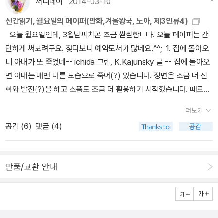
서니데이
2014-03-10
vanced편 [겨울왕국 OST 피아노 연주곡집] ★ 디즈니 애니메이션
노래가 정말 멋진 영화였습니다.
[겨울왕국]의 명품 OST를 피아노 연주용 악보집으로 만나볼 수 있
신간읽기, 월요일의 페이퍼(만화,겨울왕국, 노아, 제3인류4)
습니다.· 체르니30번부터 연주 가능한 피아노 중급용· 악보/100스티
오늘 월요일인데, 3월날씨치곤 조금 쌀쌀합니다. 오늘 페이퍼는 간
커/무비 스토리/영화 스틸 컷 등 수록 · 국내의 피아노 연주 악보집으
단하게 써보려구요. 찾다보니 예약도서가 많네요.^^; 1. 집에 돌아오
로는 독점 사용된 영화 스틸 컷· 기존 피아노 악보집과는 다르게 정리
니 아내가 또 죽었네-- ichida 그림, K.Kajunsky 글 -- 집에 돌아오
된 신개념 OST 피아노 악보집· 각 곡마다 3종류의 악보 제공 ①반주
면 아내는 매번 다른 모습으로 죽어(?) 있습니다. 장면은 조금 더 진
악보, ②연주악보, ③(기타코드표가수록된)단선율악보“내리고~
화와 발전(?)을 하고 소품도 조금 더 활용하기 시작했습니다. 때로는
~”를 흥얼거리게 만드는 영화의 흡입력, 그 중심에는 음악이 철저하
다잉메세지가, 깜짝 놀라서 보면 마네킹까지 있습니다. 남편은 인터
더보기
게 한몫을 했습니다. 세대 간의 뚜렷한 음악적 색깔이 드러나는 요즘,
넷 게시판에 이런 이야기를 올렸습니다. 그리고 만화가 되었습니
공감 (
6
)
댓글 (4)
그럼에도 불구하고 공통적인 정서는 진정성이 담긴 따뜻한 감성입니
다. 평범한 집 같은데, 집에 돌아가면 반드시 아내가 죽은 척을 하고
다. [겨울왕국]의 아름다운 장면들과 함께 심장을 울리게 했던 감성적
있습니다, 매번 깜짝 놀라겠지만 심심하진 않겠군요. 2. 노아2--
인 음악들이 [겨울왕국 OST 피아노 연주곡집]으로 출간되었습니다.
대런 아로노프스키 & 아리 헨델 지음, 이현희 옮김, 니코 앙리숑 그림
반품/교환 안내
주제곡 ‘Let it Go’ 등 악보집으로 표현된 예쁜 음악들이 많은 사람들
--- 영화가 개봉을 앞두고 있어서 광고도 한다고 합니다, 오늘 2권이
에게 다시 한 번 가족의 소중함을 일깨워 줄 것입니다. 디즈니 무비 클
나온다는 예약판매를 보고 지난 번 책이 노아 1이라는 걸 알았네요. -
로즈업 시리즈 4권. 디즈니 애니메이션 중 최고의 오프닝 기록을 깨
- 영화가 아직 개봉을 하지 않아서, 영화 개봉 전에 2권까지 나오는
고 최고의 흥행 스코어를 기록한 애니메이션 [겨울 왕국]을 초등 읽기
것 같습니다. 그래서 지금은 영화 예매권이라거나 아니면 전용권 등