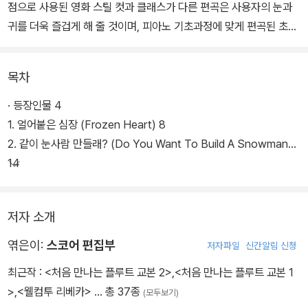
점으로 사용된 영화 스틸 컷과 클래스가 다른 편곡은 사용자의 눈과
귀를 더욱 즐겁게 해 줄 것이며, 피아노 기초과정에 맞게 편곡된 초급
편(Easy)은 바이엘에서부터 체르니100번 수준까지 연주가 가능하
다. 주제곡 ‘Let it Go’ 등 악보집으로 표현된 예쁜 음악들이 많은 사
목차
람들에게 다시 한 번 가족의 소중함을 일깨워 줄 것이다.
· 등장인물 4
1. 얼어붙은 심장 (Frozen Heart) 8
2. 같이 눈사람 만들래? (Do You Want To Build A Snowman?)
14
저자 소개
엮은이:
스코어 편집부
저자파일
신간알림 신청
최근작 :
<처음 만나는 플루트 교본 2>
,
<처음 만나는 플루트 교본 1
>
,
<웰컴투 리베카>
… 총 37종
(모두보기)