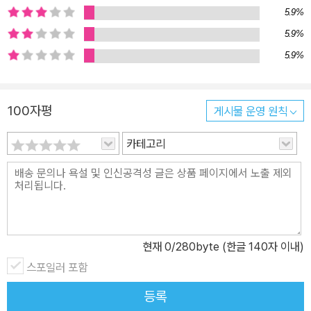
왕국 OST 피아노 연주곡집]을 통해서도 잘 전달되기를 기대합니다.
5.9%
5.9%
5.9%
100자평
게시물 운영 원칙
카테고리
현재
0
/280byte (한글 140자 이내)
스포일러 포함
등록