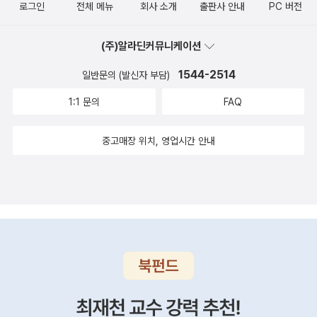
책으로 펴냈다. 영화의 그림을 그대로 사용한 생생하고 박진감 넘치
로그인
전체 메뉴
회사 소개
출판사 안내
PC 버전
을 증정하는 이벤트 중이더라구요. 노아2014년/대런 아로노프스
는 그림과 영화보다 더 흥미진진하고 재미있는 내용으로 보는 재미와
키/러셀 크로우|제니퍼 코넬리|엠마 왓슨|안소니 홉킨스| -- 영화소
읽는 재미 모두를 선사한다.어린 시절 사이가 유난히 돈독했던 아렌
(주)알라딘커뮤니케이션
개의 포스터가 표지에 있는 것과 같은 것 같은데요. ^^; 3. 제3인
델 왕국의 공주인 엘사와 안나. 하지만 언니 엘사는 하나뿐인 동생 안
류4-- 베르나르 베르베르 지음, 이세욱 옮김 -- 1,2권은 파란색 표지,
1544-2514
일반문의 (발신자 부담)
나에게도 말하지 못할 신비로운 힘을 간직하고 있다. 엘사의 여왕 즉
3권이 나왔을 때 보라색 표지라고 해서 전에 페이퍼를 썼던 기억이
1:1 문의
FAQ
위식 날, 그 힘에 의해 온 세상은 얼어붙고 만다. 엘사는 사람들을 피
나는데, 3권 나오고 연이어 나오는 건 아니지만, 그래도 다음권이 빨
해 얼음 궁전으로 숨어들고, 안나는 엘사를 찾기 위해 꽁꽁 얼어붙은
리 나오는 것 같습니다. 예약판매도서라서 조금 있으면 볼 수 있겠네
중고매장 위치, 영업시간 안내
숲 속으로 모험을 떠나는데…. 얼어버린 왕국의 여름을 되찾기 위한
요. 그런데 <제3인류>는 몇 권이나 될까요. 어쩌면 5권이 나온다면
모험Frozen O.S.T. (Deluxe)(겨울왕국 O.S.T. (디럭스))
표지가 또 바뀔지도. ^^; 4. 겨울왕국 1. 피아노 연주곡집 초급2.
피아노 연주곡집 중급3. 게임 놀이북 <겨울왕국>과 <겨울왕국
싱어롱> -- 겨울왕국은 극장에 개봉한 지 한 참 될 것 같은데, 아직도
인기인가 봅니다.얼마전에 극장예매를 찾아봤는데, <겨울왕국>도 있
고, <겨울왕국 싱어롱>이라는 것도 있는데,자막, 더빙 그런 것처럼
조금 다른 건가 했는데요, <~싱어롱>에도 한글자막, 이라고 나오는
것도 있어서 잘 모르겠더라구요. 인터넷을 조금 찾아본 걸로는, 영화
상영 중간에 음악이 나올 때 같이 노래를 부를 수 있는 건가봅니다. 처