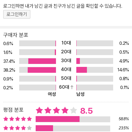
게 했던 감성적인 음악들이 [겨울왕국 OST 피아노 연주곡집]으로
로그인하면 내가 남긴 글과 친구가 남긴 글을 확인할 수 있습니다.
출간되었습니다. 주제곡 ‘Let it Go’ 등 악보집으로 표현된 예쁜 음악
로그인하기
들이 많은 사람들에게 다시 한 번 가족의 소중함을 일깨워 줄 것입니
다. 국내 독점으로 사용된 영화 스틸 컷과 클래스가 다른 편곡은 사용
구매자 분포
자의 눈과 귀를 더욱 즐겁게 해 줄 것이며, 피아노 기초과정에 맞게 편
10대
0.2%
0.6%
곡된 초급편(Easy)은 바이엘에서부터 체르니100번 수준까지 연주
20대
0.5%
1.6%
가 가능합니다. 체르니30번 이상 수준의 중급편(Advanced)은 원곡
30대
4.9%
37.4%
에 가까운 편곡과 함께 클래식과 모던한 사운드를 적절히 조화 하였
40대
고, 수록된 10곡을 반주악보, 연주악보, 기타 코드가 수록된 단선율
14.6%
38.2%
악보 등 세 챕터로 나누어 총 30여곡을 3가지 버전으로 잘 정리한 신
50대
0.8%
0.9%
개념 피아노 악보집입니다. “내가 걷던 세상 향해 이젠 소리칠 거야~
60대
0.1%
0.2%
여성
남성
내리고~~” 디즈니 최고의 뮤지컬 애니메이션 [겨울왕국]에서 보여
준 높은 수준의 명품 OST, 영화가 종료된 후에는 VOD로 남아 너무
8.5
평점 분포
어려서 극장에 가보지 못한 가정의 아이들에게까지 전해질 것입니다.
세대 간에 이토록 오래 남겨질 여섯 주인공이 이끌어나가는 사랑, 희
58.8%
생, 나눔의 가치에 대한 따뜻한 감성이, 피아노 연주용 악보집 [겨울
23.5%