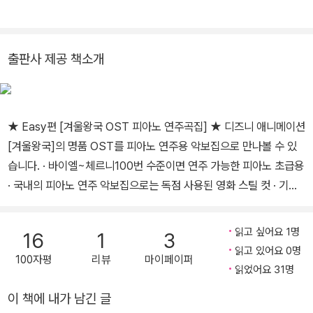
출판사 제공 책소개
★ Easy편 [겨울왕국 OST 피아노 연주곡집] ★ 디즈니 애니메이션
[겨울왕국]의 명품 OST를 피아노 연주용 악보집으로 만나볼 수 있
습니다. · 바이엘~체르니100번 수준이면 연주 가능한 피아노 초급용
· 국내의 피아노 연주 악보집으로는 독점 사용된 영화 스틸 컷 · 기존
피아노 악보집과는 다르게 정리된 신개념 OST 피아노 악보집 · 악
보/160스티커/무비 스토리/영화 스틸 컷/가사로 배우는 영어 등 수
읽고 싶어요 1명
16
1
3
록 “내리고~~”를 흥얼거리게 만드는 영화의 흡입력, 그 중심에는 음
읽고 있어요 0명
100자평
리뷰
마이페이퍼
악이 철저하게 한몫을 했습니다. 세대 간의 뚜렷한 음악적 색깔이 드
읽었어요 31명
러나는 요즘, 그럼에도 불구하고 공통적인 정서는 진정성이 담긴 따
이 책에 내가 남긴 글
뜻한 감성입니다. [겨울왕국]의 아름다운 장면들과 함께 심장을 울리