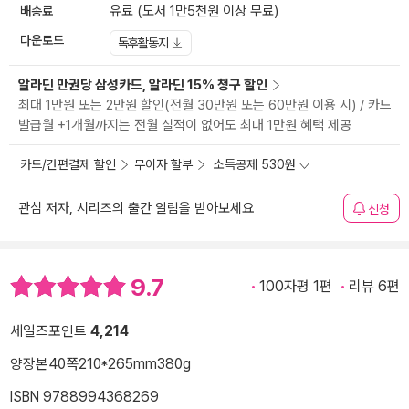
배송료
유료 (도서 1만5천원 이상 무료)
다운로드
독후활동지
알라딘 만권당 삼성카드, 알라딘 15% 청구 할인
최대 1만원 또는 2만원 할인(전월 30만원 또는 60만원 이용 시) / 카드
발급월 +1개월까지는 전월 실적이 없어도 최대 1만원 혜택 제공
카드/간편결제 할인
무이자 할부
소득공제 530원
관심 저자, 시리즈의 출간 알림을 받아보세요
신청
9.7
100자평 1편
리뷰 6편
세일즈포인트
4,214
양장본
40쪽
210*265mm
380g
ISBN 9788994368269