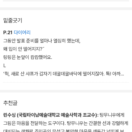
밑줄긋기
P.21
다이어리
그동안 발표 준비를 얼마나 열심히 했는데,
왜 입이 안 떨어지지?˝
링링은 눈앞이 캄캄했어요.
L
‘헉, 새로 산 샤프가 갑자기 데굴데굴바닥에 떨어지잖아. 톡! 아까
운 내 샤프심
추천글
린수싱 (국립타이남예술대학교 예술사학과 조교수):
탕무니우에게
그림은 마음을 전달하는 도구이다. 탕무니우는 간결한 선과 강렬하게
대비되는 색채로 주인공의 무섭고 불안한 마음을 생동감 넘치게 보여