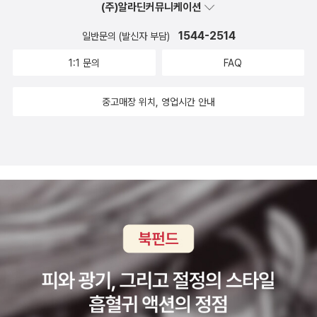
(주)알라딘커뮤니케이션
이번 학기에는 시와 희곡도 한 주씩 할당하려고 한다. 물론
수업에 다루는 작품은 고전이지만, 얼씨구나 이참에 시집도 좀 주문
1544-2514
일반문의 (발신자 부담)
하였다. 기대된다! 80-90년대 기형도, 이성복, 황지우, 최승자 등등
1:1 문의
FAQ
에서 얼마나 멀리 왔는가. * 어제 봉준호 감독의 <기생충>을 다 보
았다. '다' 보았다 함은 그저께 절반쯤 보고 어제 마저 보았다는 의미
중고매장 위치, 영업시간 안내
다. 보고 싶은 영화 한 편 보는 것도 호사이고, 그나마도 쪼개서 봐야
하는 신세, 처지가 되었다. 하지만 이 역시 그리 나쁘지 않다는 걸, 막
상 당해 보니, 알겠다. 무엇보다도, 이 희소성(!) 덕분인지 영화가 넘
나 재미있었다! 봉준호의 영화는, 너무 놀라운데, 사실상 거의 처음 보
는 듯하다. <살인의 추억>은 무서울까봐 못 봤던 것 같다. 그럼에도
그의 필모그래피를 모르지는 않는데, 이런 식의 그로테스크한 미감을
소유한 분인줄 몰랐다, 감탄했다. 블랙잔혹코미디? 봉감독처럼 소위
금수저에 훌륭한 미학과 재능을 지닌 사람이 이런 사회적 대립구도
에, 거시적 문제와 주제에 관심을 주는 것이 참 고맙다. 그의 출신성분
(이 말이 불편한가?^^;)과 훌륭한 유전자의 특성상, 장르가 코미디인
건 당연하다. 혹은, 감독의 그런 선택이 아주 탁월하다고 생각된다. 코