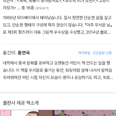
최근작 :
<똑똑, 공룡이 찾아왔어요>
,
<후드득 비가 오면>
,
<고양이
자장가>
… 총 16종
(모두보기)
1966년 타이베이에서 태어났습니다. 질서 정연한 단순한 삶을 살고
있고, 단순한 형태의 구성에 특히 관심이 많습니다. 『아주 무서운 날』
로 제3회 펑즈카이 아동 그림책 우수상을 수상했고, 2014년 볼로냐
국제어 린이도서전에서 ‘올해의 일러스트레이터’로 선정되었습니다.
그 밖에 『채소 먹는 악어』와 『톰 의 옷 가게』로 신이아동문학상, 『후
옮긴이:
홍연숙
저자파일
신간알림 신청
두둑!』으로 제35회 금정상 아동청소년도서 최우수 그림상 을 수상했
습니다. 우리나라에 소개된 도서로는 『아주 무서운 날』 『린 할머니의
대학에서 중국 문화를 공부하고 오랫동안 어린이 책 만드는 일을 했
복숭아나무』 『채소 먹는 악어』『고양이 자장가』 『천하무적 청개구리』
습니다. 이 책을 우리말로 옮기는 동안, 링링처럼 앞에 나서서 말하길
『예술가 거미』 『우리 동네는 미술관』 등이 있습니다.
두려워하던 어린 시절 자신의 모습이 생각나 공감하기도 하고, 위로
도 받을 수 있었습니다.
출판사 제공 책소개