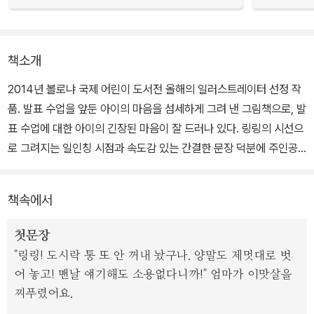
책소개
2014년 볼로냐 국제 어린이 도서전 올해의 일러스트레이터 선정 작
품. 발표 수업을 앞둔 아이의 마음을 섬세하게 그려 낸 그림책으로, 발
표 수업에 대한 아이의 긴장된 마음이 잘 드러나 있다. 링링의 시선으
로 그려지는 일인칭 시점과 속도감 있는 간결한 문장 덕분에 주인공
링링의 당황스러운 심정을 고스란히 느낄 수 있다. 더불어 발표 수업
을 앞둔 아이들에게는 공감대를, 부모들에게는 아이의 심리를 이해할
책속에서
수 있도록 도와준다.
첫문장
내일은 ‘나의 꿈’이라는 주제로 발표 수업을 하는 날이다. 링링은 늦은
"링링! 도시락 통 또 안 꺼내 놨구나. 양말도 제멋대로 벗
밤 쉬이 잠들지 못하고 머릿속으로 지진, 화산 폭발, 해일, 외계인이
어 놓고! 맨날 얘기해도 소용없다니까!" 엄마가 이맛살을
침공하는 상상을 한다. 하지만 다음 날 아무 일도 일어나지 않는다. 꼼
찌푸렸어요.
짝 없이 친구들 앞에서 발표를 해야 하는 링링. 과연 잘할 수 있을까?