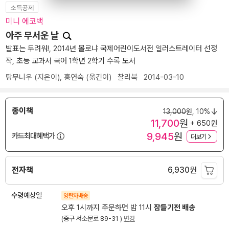
소득공제
미니 에코백
아주 무서운 날
발표는 두려워!, 2014년 볼로냐 국제어린이도서전 일러스트레이터 선정
작, 초등 교과서 국어 1학년 2학기 수록 도서
탕무니우
(지은이),
홍연숙
(옮긴이)
찰리북
2014-03-10
종이책
13,000
원,
10%
11,700
원
+ 650원
9,945
원
카드최대혜택가
더보기
전자책
6,930
원
수령예상일
양탄자배송
오후 1시까지 주문하면 밤 11시
잠들기전 배송
(중구 서소문로 89-31 )
변경