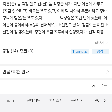
러더라구요 ㅋ어떤 이야기 인지 한번 봐보장^^ 재미있는 묘사들이 진
죽은(을) 놈 걱정 말고 산(살) 놈 걱정을 하자. 지난 여름에 사두고
도 즐길 줄 아는 아이가 되길 바라는 마음이 들기도 했답니다.아이와
이의 마음에 쏘옥 드나봐요연신 '이것 봐봐 땅이 갈라졌어~''이것 봐
(지금 읽으려고) 벼르는 책도 있고, 이제 막 나와서 주문하려고 장바
함께 다양한 이야기거리를 만들어 주고 이야기 하게 해주는 책 아주
봐 눈이 엄청 많어'하면서 진이 나름대로 생각하고 재미 있어 하더라
구니에 담은/는 책도 있다. 박상영은 지난 번에 썼는데, 아
무서운 날사실 치과 가는 것보다 더 무서운게 발표날이 아날까 싶어
구요^^ 링링의 우스꽝 스러운 발표모습을 보고는 빵~ 터졌어요 ㅎㅎ
이들이 좋아해서(=많이 씹어서^^;) 소설집도 샀다. 김금희는 이전 소
요아직은 체험해보지 못해서 뭣도 모르고 그저 정말 이래...? 라고 한
발표는 결코 두려운 것이 아니며틀린답은 없다고.. 남들과는 다른 이
설집이 참 좋았는데, 장편이 조금 지루해서 실망했다가, 신작 작품집
답니다. 가까운 미래의 발표란 것을 한번은 하게 될 아이에게 정말 재
야기를 해도 좋으니진이의 생각을 있는 그대로 이야기 하면 된다고
을 사보려고 한다. 조금 '올드'(^^;;)한 작가로는 이번에 김승옥문학상
미있고 좋은 책이 아닐까 싶어요..발표에 대한 두려움보다는 생각의
더보기
했네요^^ 진이도 알겠다고 대답은 했는데잘 하고 있겠지요? ^^; 유머
을 받은 윤성희 장편(혹은 다른 소설). 그 다음 <새의 선물>의 작가가
전환으로 즐거움이 될 수 있다는 것을 알려주는 책긍정적인 모습을
러스하고 재미있는 상상과 삽화.그리고 길지 않는 글밥으로 쉽게 읽
공감 (
14
)
댓글 (0)
20대 대학생으로 분한(그렇게 이해되는데) <빛의 과거>.
함께 이야기 해 볼수 있는 책이였어요.
고 보면서 즐기고 느끼며발표에 대한 두려움을 작게 만들고대신에 자
엥, 이것이 전부인가? 목록이 현저히 짧은 것 같은 느낌에,
신감을 충전 시키는 이야기를 만나 보았어요^^ 진이에게도 큰 도움이
곰곰 생각해보니 1학기에 곧장 붙여서 강의를 하게 됐음이 상기되었
됬으리라 생각합니다.~
반품/교환 안내
다. 즉, 항상 있던 반년 정도의 텀이 없다보니 아무래도 지난 학기에
다룬 소설도 좀 더 들춰볼 수 있겠다. 책을 아예 사는 쪽이라, 그때 다
못 읽은 작품도 마저 볼 수 있겠다. 가령, 의도한 것이 결코
아니다!!! 90프로가 여성작가다. 언제부터 우리 문단이 이렇게 되었
로그인
전체 메뉴
회사 소개
출판사 안내
PC 버전
는지 놀라울 따름이다. 적어도 문학판에는 '남성할당제'(?)가 절실히
요청된다. 그래도 안 올 텐가, 이 문학으로? 시는 어떤가.