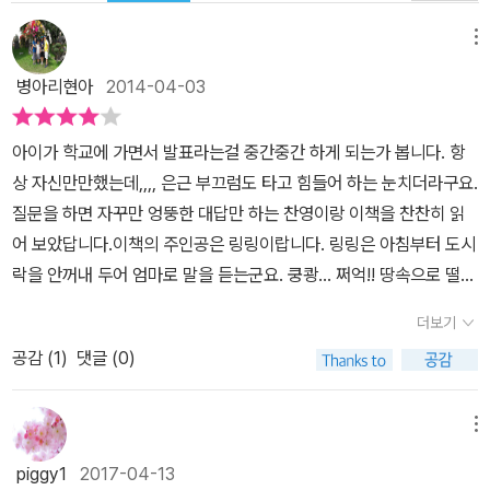
메뉴
병아리현아
2014-04-03
아이가 학교에 가면서 발표라는걸 중간중간 하게 되는가 봅니다. 항
상 자신만만했는데,,,, 은근 부끄럼도 타고 힘들어 하는 눈치더라구요.
질문을 하면 자꾸만 엉뚱한 대답만 하는 찬영이랑 이책을 찬찬히 읽
어 보았답니다.이책의 주인공은 링링이랍니다. 링링은 아침부터 도시
락을 안꺼내 두어 엄마로 말을 듣는군요. 쿵쾅... 쩌억!! 땅속으로 떨어
질 지도 몰라. 바다에 빠져 어푸어푸 숨이 막힐지도 몰라, 드디어 내일
더보기
이 오고 말았어요. 링링은 나의꿈을 발표해야 한답니다. 교실 앞에선
공감 (
1
)
댓글 (0)
링링에게는 어떠한 일이 생길까요? 실수 투성인 발표를 하고 온 링링
은 너무나 속상했답니다. 그리고 30년이 지났어요. 링링은 또 발표를
하게된답니다. '이렇게 큰상을 받게 도어 정말 기쁘고....' 하지만 내려
메뉴
올때 신발이 벗겨질뻔 했지만 링링에게는 '그럼 어때,,, 오늘은 아주어
piggy1
2017-04-13
주 멋진날이잖아!!!'초등학교 2학년인 찬영이는 이책을 읽고 이렇게