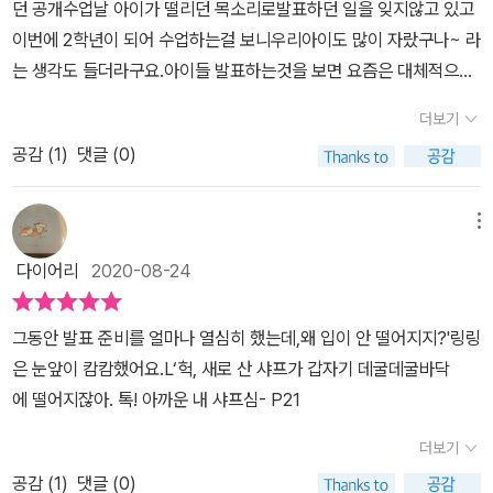
던 공개수업날 아이가 떨리던 목소리로발표하던 일을 잊지않고 있고
이번에 2학년이 되어 수업하는걸 보니우리아이도 많이 자랐구나~ 라
는 생각도 들더라구요.아이들 발표하는것을 보면 요즘은 대체적으로
다 잘하긴 하는데요.그래도 정말 떨림없이 동화구연하듯 잘하는 아이
더보기
가 있는반면쭈뼛쭈뼛 작은 목소리로 발표하는 아이들도 있습니다.우
공감 (
1
)
댓글 (0)
리아이는 손은 잘들고 발표도 하긴하는데 목소리는 아직작고감정표
현을 여러사람앞에서 하는것이 아직 부끄러운듯 보입니다.이게 대체
적인 아이들의 모습이 아닐까 싶습니다. 이번에 보게된 아주 무서운
메뉴
날은 발표전날 수많은 눈속에서 두려워하는 아이의 모습이 잘 표현되
다이어리
2020-08-24
어 있는것 같아요.표지에서 그림에서 책내용이 짐작이 되네요.요즘
어린이 북아트를 배우는데 수업중 아이들 그림책에 대해서도 배웠는
그동안 발표 준비를 얼마나 열심히 했는데,왜 입이 안 떨어지지?'링링
데아이들책을 책꽂이에 나란히 제목만 보이게 끼워두기보다는 책의
은 눈앞이 캄캄했어요.L‘헉, 새로 산 샤프가 갑자기 데굴데굴바닥
내용을 함축적으로 담고 있는 책표지가 보이게 책을 두라고 하더라구
에 떨어지잖아. 톡! 아까운 내 샤프심- P21
요.그래서 저도 책받침대에 한두권씩 표지가 보이게 올려두었더니 아
이가 더 흥미를 가지고 읽게 되는것 같더라구요~ 이책도 책꽂이에 꽂
더보기
아두기에 표지그림이 너무 아깝네요 ㅎㅎ서론이 너무 길었네용~ 내
공감 (
1
)
댓글 (0)