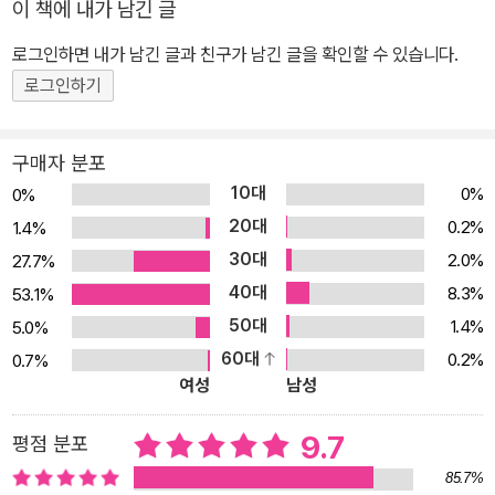
이 책에 내가 남긴 글
나게 됩니다. 이때 자신감이 없는 아이들은 교실 안에 있는 모든 친구
로그인하면 내가 남긴 글과 친구가 남긴 글을 확인할 수 있습니다.
들이 자기만 쳐다본다고 생각합니다. 그리고 틀린 답을 말하면 친구
들에게 놀림을 받거나 선생님이 자신이 싫어할 거라고 믿어버립니다.
로그인하기
결국 아이는 발표할 때마다 엄청나게 긴장을 하고, 거기에 두려움이
더해져 점점 발표하는 것이 싫어지게 됩니다. 만약 내 아이가 주인공
구매자 분포
링링처럼 발표하는 것을 두려워한다면, 아이가 왜 발표하는 것을 싫
10대
0%
0%
어하는지 스스로 털어놓을 수 있는 분위기를 만들고, 아이가 부끄러
20대
0.2%
1.4%
움을 이겨 내고 발표를 잘할 수 있도록 곁에서 응원해 주는 것이 좋습
30대
2.0%
27.7%
니다. 아이는 누구보다 부모가 해 준 말에 큰 용기를 얻으니까요. 201
40대
8.3%
53.1%
4년 볼로냐 국제 어린이 도서전 올해의 일러스트레이터 선정 작품 제
50대
1.4%
5.0%
3회 펑즈카이 아동 그림책 우수상 수상 작가 탕무니우의 그림책 탕무
60대
0.2%
0.7%
니우는 대만의 권위적인 신이아동문학상, 펑즈카이 아동 그림책 우수
여성
남성
상을 비롯해 2014년 볼로냐 국제 어린이 도서전 일러스트레이터로
선정된 대만을 대표하는 그림책 작가입니다. 『아주 무서운 날 - 발표
9.7
평점 분포
는 두려워!』는 아이들의 마음속 두려움을 아이의 시각으로 재미있고
85.7%
귀엽게 그렸습니다. 또한 매우 간결한 선과 강렬한 색채로 주인공 링