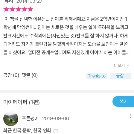
듀리
2014-03-27
여러개의 커다란눈이 노려보고 있는 모습으로 너무 잘 표현해낸것 같
모든 상상을 다 한답니다.그만큼 발표는 무섭고 두렵고 떨리는 것이
아요.아이의 감정표현이 너무 잘 표현되어있어 공감대가 형성되고 링
겠지요하지만 그날은 결국 밝았고, 링링은 어떻게 발표를 했는지 몰
이 책을 선택한 이유는... 진이를 위해서예요.지금은 2학년이지만 1
링처럼 발표는 엉망이었지만 괜찮아~ 30년후엔 링링처럼 큰인물이
라요. 나가면서 책상에 부딪히고, 샤프를 떨어뜨리고, 들어오면서 또
학년때 담임쌤이.. 진이는 새로운 것을 배우는 일에 두려움을 느끼고
될수 있을거야~ 라는 희망적인 메세지를 주는것같아아이들이 나혼
부딪히고, 발표는 어떻게 했는지 모르겠고.. 친구들은 웃지요.. 그리고
발표시간에도 수학외에는(자신있는 것)발표를 잘 하지 않거나, 하게
자만 이런게 아니야~ 하고 자신감을 가질수 있을것 같아요.아이들눈
30년 후 링링은 또 상을 받게 되고 앞으로 나가게 된답니다.무슨 상
되더라도 자기가 틀린답을 말할까바작아지는 모습을 보인다는 말씀
으로 본 무섭고 불안한 마음들을 강렬한 색과 그림으로 표현해놔서
이고 링링은 어떻게 변했을까요? 생각의 전환 생각의 차이겠지만, 어
을 하셨어요. 얼마전 공개수업때에도 자신있게 이야기 하는 아이들도
그림을 보는 재미도 있는것 같아 전 발표가 두려운 초등저학년 아이
린 아이들이게는 그런 생각의 전환이 쉽지가 않잖아요긍정적인.. 조
있는 반면소심하게 작은 목소리로 발표하는 아이들도 있더라구요. 그
들에게 추천해주고 싶네요^^
금 실수하면 어때. 오늘은 즐거운 날이니까라고 생각하는 30년 후의
더보기
런 아이들이 읽으면 좋을 책이예요. [ 찰리북 ]아주 무서운 날링링은
링링만 보더라도..아마 내 아이도 학교 생활을 몇년 해야 조금은 무던
공감 (
0
)
댓글 (0)
앞으로 일어날 엄청난일에 대한 두려움을 느끼고 있어요. 땅이 꺼질
해지지 않을까 싶은 생각이 들어요. 아이들이 발표에 대한 두려움을
지도 모르고,화산이 폭발할지도엄청난 재앙이 닥칠지도 모른다고 생
너무나 재미있고 사실적으로 표현한 책이 아닐까 싶어요.읽은 저도
각하고 있어요. 그것은 바로 발표였죠. 너무 긴장한 나머지 앞으로 나
어릴때 발표시간은 이랬지 하는 생각에 절로 웃음이 나는 책이였답니
쓰기
마이페이퍼 (1편)
가다 발을 헛디디고숨이 컥컥 막히고, 머릿속은 하얘졌어요. 링링은
다.우리 아이에게 발표란 것은 어떤 것이며 어떻게 생각하기에 달렸
발표를 무사히 마칠 수 있을까요? [ 진이의 책 읽는 시간 ] 진이에게
는지에 대해서 말해주고 이야기해볼 수 있는 멋진 책이 아닐까 싶어
푸른괭이
2019-09-06
메뉴
도움이 되길 원한 만큼책을 읽으며 자신감을 충전했으면 하는 마음으
요아직은 발표할 기회가 없고, 발표할 일이 없는 시기이지만, 앞으로
로 주었어요. 진이는 제목을 읽자마자 '엄마 이거 무서운 책이야?' 이
최근 한국 문학, 한국 영화
그런 시기가 오면 30년 후의 링링처럼 긍정적이고 조금은 실수를 해