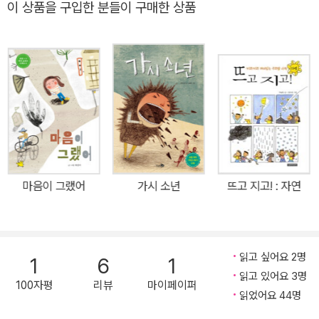
이 상품을 구입한 분들이 구매한 상품
22년 개정 초등교과서 국어 1학년 2학기 수록 작품인 『아주 무서운
날 - 발표는 두려워!』는 발표 수업을 앞둔 아이의 마음을 섬세하게 그
려 낸 그림책으로, 발표 수업에 대한 아이의 긴장된 마음이 잘 드러나
있습니다. 아이들의 두려운 마음은 어른들의 시각으로 보기에는 얼토
당토않은 것처럼 보입니다. 하지만 이 책은 링링의 시선으로 그려지
는 일인칭 시점과 속도감 있는 간결한 문장 덕분에 주인공 링링의 당
황스러운 심정을 고스란히 느낄 수 있습니다. 더불어 발표 수업을 앞
둔 아이들에게는 공감대를, 부모들에게는 아이의 심리를 이해할 수
있도록 도와줍니다. 발표 잘하는 아이들 앞에서 주눅이 드는 아이들
마음이 그랬어
가시 소년
뜨고 지고! : 자연
에게 “지금 그대로도 충분히 괜찮아! 힘내!” 이 책의 주인공 링링은 발
표 수업을 앞두고 걱정이 많습니다. 친구들 앞에서 발표를 해야 하지
만 가슴은 쿵쾅쿵쾅, 온몸은 화끈화끈합니다. 링링처럼 ‘발표’ 소리만
들으면 얼굴이 빨개지고 몸이 굳거나 당황하면 머릿속이 새하얘지고
읽고 싶어요 2명
1
6
1
말문이 막히는 아이들이 있습니다. 이렇게 아이들이 발표를 두려워하
읽고 있어요 3명
100자평
리뷰
마이페이퍼
는 이유는 무엇일까요? 여러 가지 이유가 있겠지만 가장 큰 이유는
읽었어요 44명
자신감이 부족하기 때문입니다. 보통 발표를 할 때는 자리에서 일어