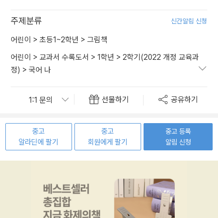
주제분류
신간알림 신청
어린이
>
초등1~2학년
>
그림책
어린이
>
교과서 수록도서
>
1학년
>
2학기(2022 개정 교육과
정)
>
국어 나
선물하기
공유하기
중고
중고
중고 등록
알라딘에 팔기
회원에게 팔기
알림 신청