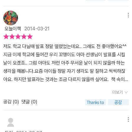
용이 보겠습니다. 속지엔 다양한 아이들의 표정이 한가득 실려있네
요. 발표가 두려운 아이의 아주 무서운 날이 시작됩니다. ㅋㅋ 혼자 맘
메뉴
졸이는 저아이가 전 왜케 귀엽죠 ㅎ 엄마의 잔소리도 귀에 들어오지
않는 우리의 주인공.왜냐면 내일 진짜 엄청난 일이 벌어질거거든
오늘이책
2014-03-21
요. 땅속으로 떨어질지도 모르고 파도에 숨이 막힐지도 드디어 그날
이 오고야 말았어요.링링의 발표날. 준비는 열심히 했는데 눈앞이 캄
저도 학교 다닐때 발표 정말 떨렸었는데요.. 그래도 전 좋아했어요^^
캄한 링링.무슨말을 한지도 모르게 더듬더듬 발표가 끝나고 허둥지둥
지금 이제 학교에 들어간 우리 꼬맹이도 아마 선생님이 발표를 시킬
자리로 돌아가다 친구책상에 다리도 부딪치고 친구들은 깔깔웃고 링
날이 오겠죠.. 그럼 아마도 저런 아주 무서운 날이 되지 않을까 하는
링은 한숨을 쉬었어요. 그후로 30년이 지나고 링링은 여전히 사람들
생각을 해봅니다.요즘 아이들 정말 자기 생각도 말 잘하고 씩씩하잖
앞에서 심장이 두근거리고 얼굴은 화끈거리고하지만 오늘은 아주 멋
아요. 하지만 발표라는 것과는 조금 다르지 않을까 싶어요. 책 속의
진날이랍니다. 이책을 보고 있으니 제 어릴적 발표때가 생각나고 지
링링은 아무것도 하지 못하고 있답니다.학교 갔다와서 해야 할 것들
더보기
금의 모습도 생각나네요.어릴적 많이 준비해갔지만 늘 발표날은 두근
을 전혀 하지 못한채 누워있답니다. 엄마의 잔소리도 들리지 않아요.
두근.나이가 들어서도 많은사람들 앞에서면 두근두근.적극적이고 활
공감 (
0
)
댓글 (0)
왜냐하면 내일은 큰일날지도 모르니깐요. 아이들의 발표에 대한 두려
발하고 자기의견을 잘 말하는 사람이 있는반면소극적이고 이책의 주
움을 너무나 잘 표현한 부분이 아닐까 싶어요.지구가 멸망하거나, 바
인공 링링처럼 발표가 너무 힘들고두렵고 힘든 아이들이 있을수 있습
다에 빠지거나, 땅속으로 꺼지거나.. 많은 눈이 지켜보는 두려움, 혹은
메뉴
니다.작가는 아이들 마음속에 있는 두려움을 지진, 해일, 외계인침공,
악어떼 같은 친구들이 낄낄거리며 비웃는 모습 등아이가 할 수 있는