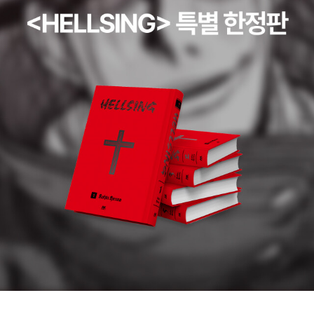
미디에서 한 단계 올려 '부조리'라고 해도 되겠다. 웃지 않으면 견딜
수 없는 콘트라스트, 대조이다. 그렇기에 더더욱, 영화의 클라이맥스
를 거쳐 우리가 보게 되는 최후의 대조(체육관의 이재민과 저택의 가
든 파티) , 피칠갑 장면, 마지막 '기생충'의 지하실(거의 카타콤베 수
준, 감독의 명민함에 다시 놀람!)은 더더욱 리얼리즘의 정수를 보여
주는 듯하다. ... 아빠 무엇보다도 돈을 벌어서, 이 집을 사고, 아버지
는 그냥 올라오기만 하세요... 하지만 아들(이름이??)이 말쑥한 차림
으로 집 구경을 하는 장면은 역시나 꿈일 뿐이다. 님아, 꿈 깨시라!!!
뭔 수로 저 집을 살만한 돈을 벌겠나. 니들은 있을 곳은 저 아래(정원)
도 아닌, 더 저 아래(지하)이다. 사람은 절대로 선을 넘지 말아야 되는
법! 자신의 냄새-스멜(smell)을 절대 없앨 수 없는 법! 개천의 용이 되
지 말고 개천의 가재로, 붕어로 행복하시라! 작년 여름에 본 이창동의
<버닝>을 떠올려보면, 여기서는 감독이 '안'-금수저(설마 흙수저?)
라 유산계급, 소위 가진 자에 대한 부정적 시각이 노골적이다. 그는 권
태에 절어 있고 살인자이고 자기가 잃는 것이 아무것도 없다. 전적으
로 가해자. 하지만, <기생충>은 다르다. 그 사회 속에서 들여다 봤다