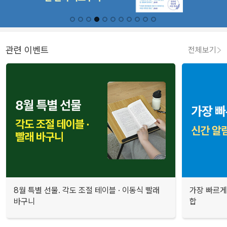
관련 이벤트
전체보기
8월 특별 선물. 각도 조절 테이블 · 이동식 빨래
가장 빠르게
바구니
합