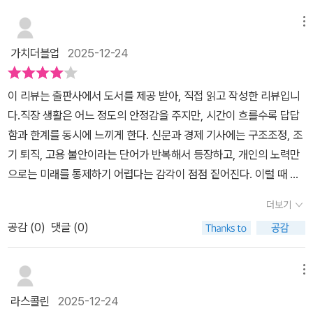
메뉴
가치더블업
2025-12-24
이 리뷰는 출판사에서 도서를 제공 받아, 직접 읽고 작성한 리뷰입니
다.직장 생활은 어느 정도의 안정감을 주지만, 시간이 흐를수록 답답
함과 한계를 동시에 느끼게 한다. 신문과 경제 기사에는 구조조정, 조
기 퇴직, 고용 불안이라는 단어가 반복해서 등장하고, 개인의 노력만
으로는 미래를 통제하기 어렵다는 감각이 점점 짙어진다. 이럴 때 많
은 사람들이 창업을 떠올리지만, 막상 시작하려 하면 초기 자본과 실
더보기
패 위험, 불확실한 수익 구조 앞에서 쉽게 결정을 내리지 못한다. 리처
공감 (
0
)
댓글 (0)
드 루벡의 『인수 창업 가이드 북』은 바로 이 지점에서 기존의 선택지
와는 다른 현실적인 대안을 제시한다. 새로 무언가를 만들어내는 창
업이 아니라, 이미 시장에서 검증된 작은 회사를 인수해 직접 CEO가
메뉴
되는 길이다.소규모 사업체 인수의 가장 큰 매력은 안정적인 수익 구
라스콜린
2025-12-24
조다. 이미 고객과 매출이 존재하는 사업을 인수함으로써, 무에서 유