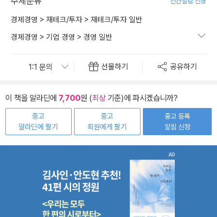
주제분류
신간알림 신청
경제경영
>
재테크/투자
>
재테크/투자 일반
경제경영
>
기업 경영
>
경영 일반
선물하기
공유하기
이 책을 알라딘에
7,700
원 (
최상
기준)에 파시겠습니까?
중고
중고
중고 등록
알라딘에 팔기
회원에게 팔기
알림 신청