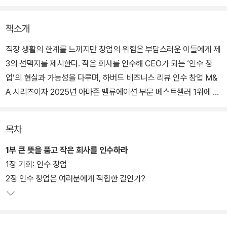
책소개
직장 생활의 한계를 느끼지만 창업의 위험은 부담스러운 이들에게 제
3의 선택지를 제시한다. 작은 회사를 인수해 CEO가 되는 ‘인수 창
업’의 현실과 가능성을 다루며, 하버드 비즈니스 리뷰 인수 창업 M&
A 시리즈이자 2025년 아마존 밸류에이션 부문 베스트셀러 1위에 오
른 책이다. 하버드대 비즈니스 스쿨 루백, 유드코프 교수가 직접 집필
했다.
목차
인수 창업이 자신에게 맞는지 판단하는 법부터 자금 조달, 기업 선별,
1부 큰 뜻을 품고 작은 회사를 인수하라
협상 전략까지 전 과정을 단계적으로 설명한다. 평범해 보이는 중소
1장 기회: 인수 창업
기업이 왜 최고의 투자처가 되는지, 거래를 성사시키는 실전 노하우
2장 인수 창업은 여러분에게 적합한 길인가?
를 통해 두 번째 커리어와 경제적 자유의 경로를 구체화한다.