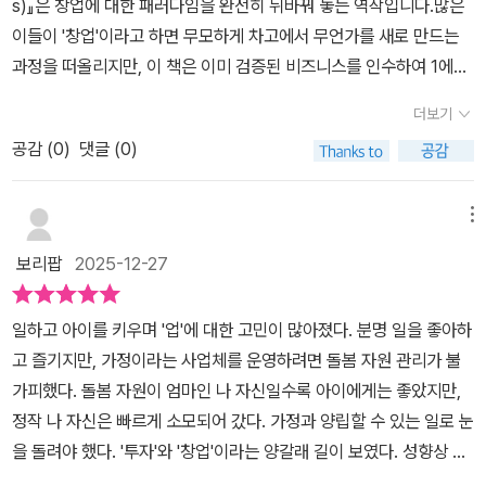
s)』은 창업에 대한 패러다임을 완전히 뒤바꿔 놓는 역작입니다.많은
었습니다. 또 줄 간격이 넓은 것이 '가이드북'이라는 컨셉에 맞게, 옆
한 질문과 맞닿아 있다. 단순히 매출 규모가 크다고 해서 좋은 인수 대
이들이 '창업'이라고 하면 무모하게 차고에서 무언가를 새로 만드는
에 두고 여러번 읽고 참고 하라고 만든 느낌이 들었습니다.또 이 책에
상이 되는 것은 아니다. 재무 정보를 통해 회사를 분석하는 것도 중요
과정을 떠올리지만, 이 책은 이미 검증된 비즈니스를 인수하여 1에서
서 기대한 것은 투자자입장에서 좋은 회사에 투자하는 방법이었습니
하지만, 협상이 결국 사람 대 사람의 일이라는 점에서 소유주의 매각
100으로 키우는 '인수 창업(ETA, Entrepreneurship Through Ac
다.워런버핏 바이블의 내용 중, 주식투자를 사업을 하듯이 하라. 라고
더보기
의지를 파악하는 일이 매우 중요하다는 설명이 인상 깊다. 은퇴, 건강
quisition)'의 실질적인 로드맵을 제시합니다.이 책을 읽고 느낀 점흔
하면서 기업을 경영해봐야 좋은 기업을 알아보고 주식을 살수 있다.
악화, 이혼이나 가족 문제 등 매각의 배경을 어느 정도 이해하고 있어
공감 (
0
)
댓글 (0)
히 스타트업의 성공 확률을 10% 미만으로 보는데, 이 책은 그 위험천
라는 취지의 내용이 있던것이 기억이 나서 이 책의 좋은 기업을 인수
야 협상의 방향도 명확해진다.또한 기업 가치를 산정할 때 최근 1년간
만한 도박판에 뛰어들기보다 이미 수익이 나고 있는 '현금 흐름'을 사
하고 경영하는 것을 배우면 투자할때 더 도움이 되지.않을까 하는 생
의 EBITDA에 멀티플을 적용하는 방식은 현실적인 기준을 제시한다.
는 것이 얼마나 지적인 선택인지 일깨워줍니다.창업가는 반드시 발명
메뉴
각이 들었습니다. (역자분 중 존최님도 그렇게 생각하셨는지 서문에
다만 성장성, 예측 가능성, 현금흐름 전환율에 따라 멀티플을 조정할
가일 필요가 없다는 사실이 신선했으며, 기존의 시스템을 운영하고
그러한 내용이 있었습니다.) 저도 이책을 읽으면서 약간이나마 경영
보리팝
2025-12-27
수 있다는 점에서, 숫자를 기계적으로 적용해서는 안 된다는 경고도
최적화하는 것도 위대한 창업가 정신임을 깨달았으며, 막연한 아이디
자의 마인드로 접근하면서 기업을 볼 수 있겠다는 생각이 어렴풋이
함께 담겨 있다. 인수 이후의 단계 역시 중요하다. 인수 직후 반드시
어에 인생을 거는 것보다, 재무제표가 증명하는 실체 있는 기업을 인
들었습니다. 물론 더 많은 공부가 필요하겠지만요. 하지만 이 책에서
일하고 아이를 키우며 '업'에 대한 고민이 많아졌다. 분명 일을 좋아하
집중해야 할 네 가지 핵심 과업을 통해, 모든 직원과 관리자를 직접 만
수하는 것이 훨씬 더 '계산된 용기'라는 생각이 들었습니다.저자들은
배운건 확실히 수익력이 훌륭하고 지속가능한 사업모델을 가지고 있
고 즐기지만, 가정이라는 사업체를 운영하려면 돌봄 자원 관리가 불
나 자신을 소개하고, 당장은 큰 변화가 없을 것임을 분명히 알리는 과
하버드 경영대학원의 사례와 풍부한 실무 경험을 바탕으로 왜 '인수
지만 경영자의 사정등으로 매물로 나온 소규모 기업이 있다면 실제로
가피했다. 돌봄 자원이 엄마인 나 자신일수록 아이에게는 좋았지만,
정의 중요성을 강조한다. 직원과 고객 모두에게 역할과 방향성을 명
후 성장'이 유리한지 논리적으로 설명합니다. 이미 확보된 고객, 숙련
인수해서 경영해볼 수도 있겠다는 막연한 자신감이었습니다. 자영업
정작 나 자신은 빠르게 소모되어 갔다. 가정과 양립할 수 있는 일로 눈
확히 전달하는 일이야말로 인수 성공의 출발점임을 이 책은 차분하게
된 직원, 정립된 프로세스는 돈으로 환산할 수 없는 가치를 지닙니다.
자부터 소기업가까지 기업경영과 창업에 관심있는 분들이 읽으면 많
을 돌려야 했다. '투자'와 '창업'이라는 양갈래 길이 보였다. 성향상 사
설득한다.『인수 창업 가이드 북』은 창업과 직장 사이에서 고민하는
이를 구축하는 데 드는 시간 비용(Time Cost)을 절약하는 것이 인
은 도움이 될것 같습니다.
람과 부대끼기보다 혼자 생각하고 결정을 내리며, 그 결과를 오롯이
이들에게 또 하나의 현실적인 선택지를 제시한다. 위험을 무작정 감