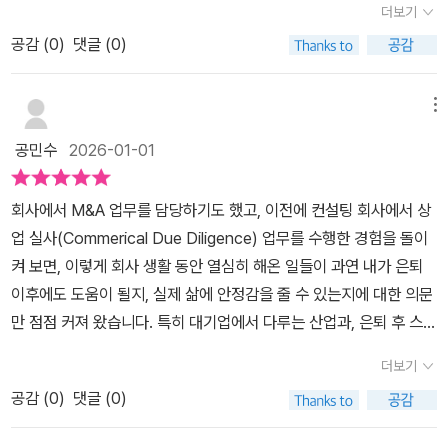
수창업의 핵심입니다.또한, 개인의 자산만으로 창업하는 것이 아니
더보기
혼자 감당하는 투자가 더 맞다고 판단했다.​하버드 경영대학원 리처드
수하는 도전이 아니라, 이미 검증된 기반 위에서 자신의 경영 역량을
라, 기업의 가치를 담보로 한 대출과 다양한 금융 기법을 통해 내 자본
공감 (
0
)
댓글 (0)
루백, 로이스 유드코프 교수가 펴낸 <인수창업 가이드북>은 이 양갈
시험해 보고 싶은 이들에게 이 책은 든든한 길잡이가 되어 줄 것이다.
대비 훨씬 큰 수익(ROI)을 올릴 수 있는 구조를 이해하게 되었으며,
래 길 외에 '제3의 길'을 제시했다. 바로 인수창업이다. 소규모 사업체
#인수창업가이드북 #리처드루벡 #비지니스101 #창업도서 #인수합
인수한 기업은 하나의 '플랫폼' 역할을 합니다. 그 위에서 새로운 아이
를 탐색 후 인수해 경영하는 모든 과정을 한 권에 담았다. 저자에 따르
병 #소규모사업 #CEO의길 #경영입문
메뉴
디어를 얹어 확장하는 것이 바닥부터 기반을 닦는 것보다 훨씬 빠르
면 인수창업은 직업이 아닌 사업을 사는 방식이다. 숙련된 장인이나
고 강력하다는 점을 깨달았습니다.이 책의 핵심 내용'검토는 냉철하
공민수
2026-01-01
전문가라도 결국 자신의 시간을 온전히 결과물에 바쳐야 하는 것과
게, 인수는 전략적으로', 책에서 강조하는 프로세스 중 특히 중요하게
달리, 인수창업은 시스템을 사는 것이므로 시간과 자본이 결부되지
다가온 부분은 '필터링'과 '실사'입니다.1. 단순히 돈을 잘 버는 회사가
회사에서 M&A 업무를 담당하기도 했고, 이전에 컨설팅 회사에서 상
않을 수 있음을 귀띔한다. 사업체를 소유하면 자본이 시간에 귀속되
아니라, '내가 잘 운영할 수 있는 회사'인가가 최우선입니다. 자신의
업 실사(Commerical Due Diligence) 업무를 수행한 경험을 돌이
지 않을 수 있다. 경영자로서 받는 급여 외에 자본에 대한 투자 수익도
역량과 기업의 성격이 맞지 않으면 인수는 곧 재앙이 될 수 있음을 경
켜 보면, 이렇게 회사 생활 동안 열심히 해온 일들이 과연 내가 은퇴
얻을 수 있다. 매사 시간이 부족하다고 느끼는 내게도 유효한 선택지
고합니다.2. 매출 규모보다 중요한 것은 영업이익과 현금 흐름의 안
이후에도 도움이 될지, 실제 삶에 안정감을 줄 수 있는지에 대한 의문
다.투자할 기업을 고를 때도 저자가 강조하는 안목이 필요하다. 몸집
정성입니다. 장부 너머의 진실을 파악하기 위한 '실사 과정'의 구체적
만 점점 커져 왔습니다. 특히 대기업에서 다루는 산업과, 은퇴 후 스스
이 작은 기업을 고를 땐 더욱 그렇다. 저자는 인수할 회사의 최적 조건
인 방법론은 이 책의 백미입니다.3. 인수는 단순히 물건을 사는 것이
로 직접 운영하며 생계를 이어갈 수 있는 중소기업 사업은 속성이 크
으로 '꾸준히 수익을 창출하는 사업' 찾기를 주문한다. 꾸준히 수익을
더보기
아니라 한 사람의 인생 업적을 이어받는 과정입니다. 매도자의 심리
게 다르다는 점을 고려했을 때, 지금 다니는 회사에서 어떤 부분을 배
창출하는 사업의 특징은 단골 고객 확보에 있다. 단골 고객이 있다는
를 이해하고 신뢰를 쌓는 것이 협상의 성패를 좌우한다는 점이 인상
공감 (
0
)
댓글 (0)
워 가져가야 장기적으로 내 삶에 도움이 될지 계속 고민하게 됩니다.​
건 그만큼 회사와 그 서비스에 만족한다는 뜻이기 때문이다. 단골 고
적이었습니다.총평 및 후기이 책은 단순한 이론서가 아니라, 당장 실
이런 관점에서 이 책을 읽어보면, M&A 프로세스에 대해 명확히 알고
객이 이탈하지 않게 하려면 첫째, 지리적 이점 등을 이용해 경쟁자가