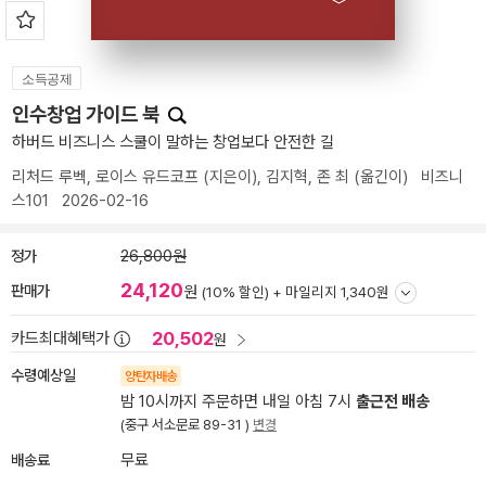
소득공제
인수창업 가이드 북
하버드 비즈니스 스쿨이 말하는 창업보다 안전한 길
리처드 루벡
,
로이스 유드코프
(지은이),
김지혁
,
존 최
(옮긴이)
비즈니
스101
2026-02-16
정가
26,800원
24,120
판매가
원
(10% 할인) +
마일리지 1,340원
20,502
카드최대혜택가
원
수령예상일
양탄자배송
밤 10시까지 주문하면 내일 아침 7시
출근전 배송
(중구 서소문로 89-31 )
변경
배송료
무료