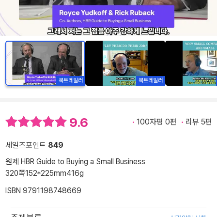
북트레일러
북트레일러
9.6
100자평 0편
리뷰 5편
세일즈포인트
849
원제 HBR Guide to Buying a Small Business
320쪽
152*225mm
416g
ISBN 9791198748669