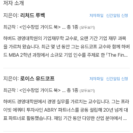
저자 소개
지은이:
리처드 루벡
저자파일
신간알림 신청
최근작 :
<인수창업 가이드 북>
… 총 1종
(모두보기)
하버드 경영대학원의 기업재무학 교수로, 오랜 기간 기업 재무 과목
을 가르쳐 왔습니다. 최근 몇 년 동안 그는 유드코프 교수와 함께 하버
드 MBA 2학년 과정에서 소규모 기업 인수를 주제로 한 「The Finan
cial Management of Smaller Firms (소규모 기업의 재무관리)」
와 실무 중심의 「Entrepreneurship through Acquisition (기업 인
지은이:
로이스 유드코프
저자파일
신간알림 신청
수를 통한 창업)」을 개설하여 강의하고 있습니다. 루벡 교수는 1980
년 로체스터 대학교에서 경영학 박사 학위를 취득한 후, MIT 슬론 경
최근작 :
<인수창업 가이드 북>
… 총 1종
(모두보기)
영대학원에서 재직하다가 1987년 하버드 경영대학원에 객원교수로
하버드 경영대학원에서 경영 실무를 가르치는 교수입니다. 그는 프라
합류했습니다. 이후 1988년에 부교수로, 1989년에 정교수로 임용
이빗 에쿼티 투자사인 ABRY 파트너스를 공동 설립해 20년 넘게 대
되었습니다. 그는 『Journal of Financial Economics』의 편집위원
표 파트너로 활동했습니다. 재임 기간 동안 다양한 산업 분야에서 수
을 역임했으며, 기업재무와 가치평가 분야에서 다수의 논문을 발표했
백 건의 인수합병을 주도했으며, 여러 기업의 이사회에서도 활발히
습니다. 또한 여러 기업의 재무 자문을 맡아 이사회와 경영진에게 조