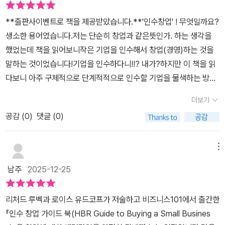
를 만들어야 하는 부담을 줄일 수 있다. 동시에 경영 성과가 곧바로 자
**출판사이벤트로 책을 제공받았습니다.**'인수창업' ! 무엇일까요?
신의 보상으로 이어지는 경영자의 짜릿함도 경험할 수 있다. 그러나
생소한 용어였습니다.저는 단순히 창업과 같은뜻인가. 하는 생각을
저자는 인수 창업을 결코 쉬운 길로 포장하지 않는다. 적합한 회사를
했었는데 책을 읽어보니작은 기업을 인수해서 창업(경영)하는 것을
찾는 일, 인수 자금을 마련하는 과정, 그리고 기존 대표와 합리적인 거
말하는 것이었습니다!기업을 인수하다니!!? 내가?하지만 이 책을 읽
래를 성사시키는 협상까지 모든 단계가 고도의 판단과 준비를 요구한
다보니 아주 구체적으로 단계적적으로 인수할 기업을 물색하는 방법,
다. 그렇기에 이 책은 소규모 사업 인수의 전 과정을 구체적으로 안내
인수할 기업을 조사하는 방법, 인수의사를 타진하고, 인수의향서를
하는 데 집중한다.국내에서는 아직 인수 창업과 관련된 학문적 인프
더보기
제출하고, 실사를 하고, 실제 인수를 하고. 거기에서 더 나아가 인수후
라나 체계적인 가이드가 충분히 자리 잡지 못한 것이 현실이다. 반면
공감 (
0
)
댓글 (0)
제대로 경영하기 위한 준비법까지 알 수 있었습니다. (심지어 그 인수
이 책은 하버드 비즈니스 스쿨에서 다뤄지는 정교한 연구와 사례를
과정에 자금을 조달하는 방법까지 설명해줍니다)가이드북이라는 제
바탕으로 구성되어 있어, 독자에게 한층 더 강한 확신을 준다. 인수의
목답게 친절하게 쉬운용어로 단계적으로 핵심만, 설명하는 것이 느껴
메뉴
메리트와 전체 흐름을 먼저 설명한 뒤, 탐색을 위한 사전 준비 단계부
졌습니다. 부족한 부분은 이책을 기초로 다른 책들을 추가로 보면 될
터 인수 대상 기업을 찾는 방법, 인수 제안과 협상 과정, 그리고 인수
남주
2025-12-25
듯합니다. 이 책으로 뼈대를 세우구요. 책을 읽은 후에는 인수에 대해
이후의 마무리까지 차근차근 짚어 나간다. 막연한 이론서가 아니라
자신감?과 인수해서 창업하는 것이 그냥 창업하는 것보다 더 나은 대
실제 실행을 염두에 둔 안내서라는 점이 분명하게 드러난다.특히 기
리처드 루벡과 로이스 유드코프가 저술하고 비즈니스101에서 출간한
안일 수 있겠다는 생각이 들었습니다.또 책이 튼튼하게 느껴졌습니
억에 남는 부분은 인수할 회사의 조건을 명확히 정의하는 대목이다.
『인수 창업 가이드 북(HBR Guide to Buying a Small Busines
다. 책의 재질이 일반 책들과 달리 약간 두툼하고, 인쇄도 선명하게 되
이는 곧 꾸준히 수익을 창출하는 사업을 어떻게 구별할 것인가에 대