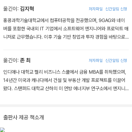
활동했습니다. 유드코프 교수는 다트머스대학교를 우수한 성적으로
언을 제공했으며, 가치평가와 증권 관련 소송에서 전문가로 활동했습
옮긴이:
김지혁
저자파일
신간알림 신청
졸업한 후, 하버드 경영대학원에서 상위 5%에 해당하는 최우수 성적
니다.
으로 MBA를 취득했습니다.
홍콩과학기술대학교에서 컴퓨터공학을 전공했으며, 9GAG와 네이
버를 포함한 국내외 IT 기업에서 소프트웨어 엔지니어와 프로덕트 매
니저로 근무했습니다. 이후 기술 기반 창업과 투자 경험을 바탕으로
‘인수 창업(Acquisition Entrepreneurship)‘이라는 새로운 창업 방
식을 국내에 소개하고 확산시키는 데 힘쓰고 있습니다. 지금까지 총
옮긴이:
존 최
저자파일
신간알림 신청
6개의 초소형 사업체를 인수해 3곳을 매각하고 3곳을 운영 중이며,
인수와 운영, 매각의 전 과정을 직접 경험한 실전가로 평가받습니다.
인디애나 대학교 켈리 비즈니스 스쿨에서 금융 MBA를 취득했으며,
현재는 (주)프리즘랩스의 대표로서 인수 창업 생태계 조성과 교육을
14년간 미국과 캐나다에서 건설 및 부동산 개발 프로젝트를 이끌어
병행하고 있으며, 패스트캠퍼스에서 인수 창업 강사로 활동하고 있습
왔다. 스탠퍼드 대학교 산하의 미 연방 에너지부 연구소에서 엔지니
니다. 또한 뉴스레터 『진양의 인수 창업』을 통해 2,000여 명의 독자
어와 프로젝트 매니저로 근무했으며 대규모 공공 프로젝트의 실무 경
들과 함께 전 세계 인수 창업 사례와 실무 노하우를 공유하며, 한국에
험과 리더십을 겸비하고 있다. 2022년에는 국내에서 쉽게 접하기 어
서도 “사서 시작하는 창업”이라는 새로운 길을 개척하고 있습니다.
려운 고급 경제·투자 지식을 소개하고자 투자·금융 교육 전문 출판사
출판사 제공 책소개
인 BUSINESS 101 PUB 을 설립했고, 지금까지 수천 명의 독자에
게 깊이 있는 콘텐츠를 전달해 왔다. 현재 그는 투자 심리와 데이터 기