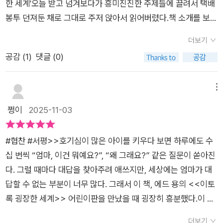
한 세계'오늘 받고 넘겨보다가 흥미진진한 주제들에 끌려서 택배
일한 물리적 공간에 존재하면서도 완전히 다른 환경세계를 가질
봉투 던져둔 채로 그대로 주저 앉아서 읽어버렸다.책 소개를 보았
수 있다는 것은 놀라운 일이다. 에드 용은 그 놀라운 세계를 생생
을 땐 동물과 생태계에 대한 여느 초등 과학책과 같으려나 했는데
하게 경험하도록 해준다. 우리는 인간의 감각을 통해 동물의 감각
더보기
이런... 아니다!!초등 조카들뿐만 아니라중딩 딸아이, 고등 큰 아
을 해석한다. 그래서 우리는 동반자인 동물들을 배려하지 않고 환
공감 (
1
)
댓글 (0)
이에게도 권해주고 싶은 책이다.'방안에 당신과 여러 동물이 함께
경을 제멋대로 바꾸는 경향이 있다. 하지만 다른 동물들에게 주의
있다고 상상해 보세요'라는 문장으로 시작하는 '이토록 굉장한 세
를 기울이면 어디에서도 얻을 수 없는 색다른 경험을 하게 된다.
계'에는 여러 감각 기관의 작동 원리와 세계를 인식하는 원리가
메뉴
동물의 감각은 대부분 여전히 미스터리이고, 놀랍도록 새로운 세
함께 담겨 있다.특히 '동물의 통증 이해하기' 부분이 굉장히 인상
쩡이
2025-11-03
부 감각과 때로는 완전히 새로운 감각까지 하루가 멀다 하고 밝혀
깊었다.시각이나 청각을 연구하는 이들은 동물에게 시청각 자극
지고 있다. 게다가 기본적인 감각인 시각, 청각, 후각, 미각, 촉각
을 주며 연구하지만통증을 연구하는 과학자들은 자신이 연구하
외에도 고유 감각과 평형 감각까지 감각의 세계는 그야말로 무한
#협찬 #서평>>호기심이 많은 아이를 키우다 보면 하루에도 수
는 생물에 대해 더 많이 알기 위해 그 생물에게 해를 끼쳐야 하는
하다. 이 책은 먼저 냄새와 맛이라는 화학적 감각을 탐구하고, 시
십 번씩 “엄마, 이건 뭐예요?”, “왜 그래요?” 같은 질문이 쏟아진
딜레마에 빠지게 된다. 물고기를 비롯한 여러 수생물의 예로 살펴
각과 색각을 거쳐 통증과 열에 대한 감각으로 넘어 간다. 기계적
다. 그럴 때마다 대답을 찾아주려 애쓰지만, 세상에는 엄마가 대
본 통각에 대한 정보는 '어떻게 고통을 느끼는가?'에 대한 고민과
감각인 촉각, 진동, 청각, 반향정위도 탐구하고, 마지막으로 인간
답할 수 없는 부분이 너무 많다. 그래서 이 책, 에드 용의 <<이토
'그 고통을 어떻게 비켜가도록 할 것인가?'에 대한 고민을 함께 남
이 감지할 수 없는 전기장과 자기장을 탐지하는 동물들의 이상한
록 굉장한 세계>> 어린이판을 만났을 때 굉장히 흥분했다.이 책
겨주었다.다큐멘터리 '나의 문어 선생님'을 인상 깊게, 흥미롭게
감각을 밝혀낸다. 여러 가지 감각들이 전부 흥미진진했지만, '색
은 빌 게이츠가 극찬하고, 버락 오바마가 추천한 원작을 어린이
봤는데이 책에 실린 문어 이야기도 못지 않게 흥미로웠다. 책의
더보기