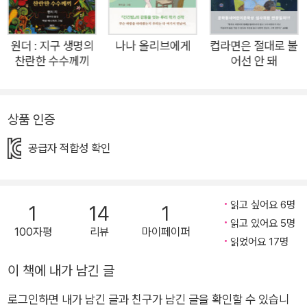
리가 경험하는 것보다 훨씬 더 크고 굉장합니다. 인간은 많은 색
깔을 볼 수 있고, 많은 감각을 느낄 수 있지만, 전혀 접근할 수 없
는 감각도 있어요. 상어와 오리너구리가 감지할 수 있는 전기장,
원더 : 지구 생명의
나나 올리브에게
컵라면은 절대로 불
찬란한 수수께끼
어선 안 돼
울새와 바다거북이 탐지하는 자기장, 설치류가 내는 가장 높은 소
리, 코끼리나 고래가 내는 가장 낮은 소리, 방울뱀이 탐지하는 적
외선, 새와 벌이 감지할 수 있는 자외선, 모두 인간은 감각할 수
상품 인증
없는 것들이에요. 그런데 이러한 감각과 그 감각을 사용하는 동물
들을 왜 탐구해야 하느냐고요? 동물들이 세상을 인식하는 놀라
공급자 적합성 확인
운 방식을 탐구하는 것은 세상을 이해하는 데 도움이 되는 훌륭한
방법입니다. 다른 동물들에게 주의를 기울이면 우리의 세계가 확
장되는 경험을 할 수 있어요. 이 책은 냄새와 맛이라는 화학적 감
읽고 싶어요 6명
1
14
1
각을 탐구하고, 시각과 색각을 거쳐 통증과 열에 대한 감각도 알
읽고 있어요 5명
100자평
리뷰
마이페이퍼
읽었어요 17명
려 줘요. 기계적 감각인 촉각, 진동, 청각, 반향정위에 대해서도
말해 줘요. 그리고 인간이 감지할 수 없는 전기장과 자기장을 탐
이 책에 내가 남긴 글
지하는 동물들의 이상한 감각도 밝혀내고요. 우리가 알지 못하는
로그인하면 내가 남긴 글과 친구가 남긴 글을 확인할 수 있습니
감각을 탐구하는 동안 우리는 그 감각에 대해 새로운 관점을 갖게