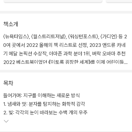
책소개
〈뉴욕타임스〉, 〈월스트리트저널〉, 〈워싱턴포스트〉, 〈가디언〉 등 2
0여 곳에서 2022 올해의 책 리스트로 선정, 2023 앤드류 카네
기 메달 논픽션 수상작, 아마존 과학 분야 1위, 버락 오바마 추천
2022 베스트북이었던 《이토록 굉장한 세계》를 이제 어린이들도
쉽게 볼 수 있다. 한층 간결해진 설명과 화려한 그림이 우리의 눈
을 사로잡을 것이다. 인간은 알 수 없는 신비한 동물들의 감각 세
목차
계로 떠나보자.
들어가며: 지구를 이해하는 새로운 방식
1. 냄새와 맛: 분자를 탐지하는 화학적 감각
세상은 우리가 경험하는 것보다 훨씬 더 크고 굉장하다. 인간은
2. 빛: 각각의 눈이 바라보는 수백 개의 우주
많은 색깔을 볼 수 있고, 많은 감각을 느낄 수 있지만, 전혀 접근
할 수 없는 감각도 있다. 상어와 오리너구리가 감지할 수 있는 전
기장, 울새와 바다거북이 탐지하는 자기장, 설치류가 내는 가장