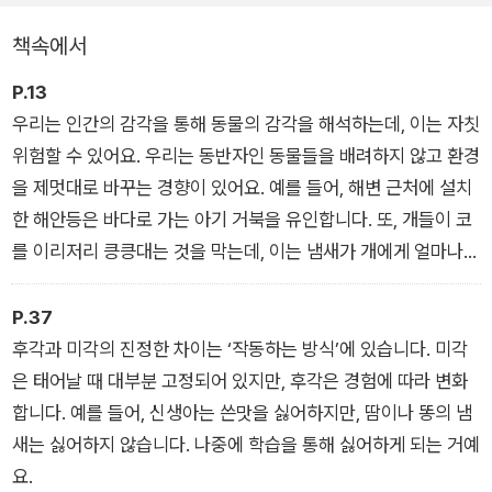
높은 소리 등 모두 인간은 감각할 수 없는 것들이다.
책속에서
그런데 이러한 감각과 그 감각을 사용하는 동물들을 왜 탐구해야
P.13
할까? 동물들이 세상을 인식하는 놀라운 방식을 탐구하는 것은
우리는 인간의 감각을 통해 동물의 감각을 해석하는데, 이는 자칫
세상을 이해하는 데 도움이 되는 훌륭한 방법이다. 다른 동물들에
위험할 수 있어요. 우리는 동반자인 동물들을 배려하지 않고 환경
게 주의를 기울이면 우리의 세계가 확장되는 경험을 할 수 있다.
을 제멋대로 바꾸는 경향이 있어요. 예를 들어, 해변 근처에 설치
한 해안등은 바다로 가는 아기 거북을 유인합니다. 또, 개들이 코
이 책은 냄새와 맛이라는 화학적 감각을 탐구하고, 시각과 색각을
를 이리저리 킁킁대는 것을 막는데, 이는 냄새가 개에게 얼마나
거쳐 통증과 열에 대한 감각도 알려 준다. 기계적 감각인 촉각, 진
중요한지 깨닫지 못하기 때문이에요.
동, 청각, 반향정위에 대해서도 말해 준다. 그리고 인간이 감지할
P.37
수 없는 전기장과 자기장을 탐지하는 동물들의 이상한 감각도 밝
후각과 미각의 진정한 차이는 ‘작동하는 방식’에 있습니다. 미각
혀낸다. 우리가 알지 못하는 감각을 탐구하는 동안 우리는 그 감
은 태어날 때 대부분 고정되어 있지만, 후각은 경험에 따라 변화
각에 대해 새로운 관점을 갖게 되고 주변 세계에 대한 새로운 이
합니다. 예를 들어, 신생아는 쓴맛을 싫어하지만, 땀이나 똥의 냄
해도 얻게 될 것이다.
새는 싫어하지 않습니다. 나중에 학습을 통해 싫어하게 되는 거예
요.