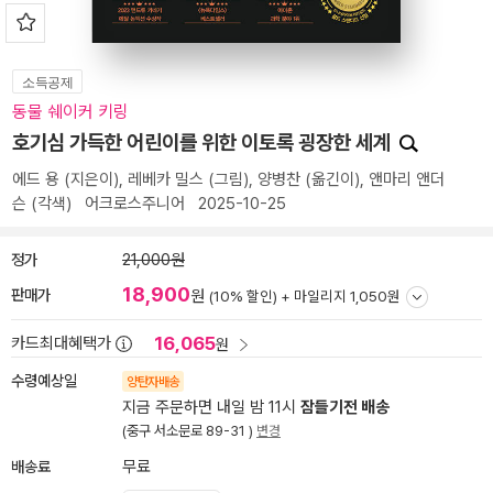
소득공제
동물 쉐이커 키링
호기심 가득한 어린이를 위한 이토록 굉장한 세계
에드 용
(지은이),
레베카 밀스
(그림),
양병찬
(옮긴이),
앤마리 앤더
슨
(각색)
어크로스주니어
2025-10-25
정가
21,000원
18,900
판매가
원
(10% 할인) +
마일리지 1,050원
16,065
카드최대혜택가
원
수령예상일
양탄자배송
지금 주문하면 내일 밤 11시
잠들기전 배송
(중구 서소문로 89-31 )
변경
배송료
무료