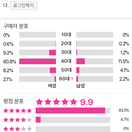
다.
로그인하기
되고 주변 세계에 대한 새로운 이해도 얻게 될 것입니다. 생명 과
학 지식을 키우는 데 꼭 필요한 단 한 권! 이 책은 굉장한 감각 세
계에 대해 이야기하면서 군데군데 어린이들이 궁금해할 지식을
구매자 분포
따로 소개합니다. 예를 들면, ‘사람 코가 개 코보다 열등할까요?’
10대
0%
0%
‘많은 동물은 왜 단맛을 느끼지 못하는 거죠?’ ‘진화론 퀴즈’ ‘겨울
20대
0.2%
0.6%
잠은 진짜 잠이 아니에요’ ‘곤충의 귀는 어디에 있을까요?’ 같은
30대
1.2%
9.2%
내용들이죠. 낯설고 새로운 과학 이론 가운데 쏙쏙 숨어 있는 토
40대
11.5%
60.8%
막 지식은 어린이들의 호기심을 자극하기에 충분합니다. 또한 에
50대
4.1%
8.2%
드 용의 연구 현장을 엿볼 수 있는 ‘현장 속으로’ 코너가 있습니
60대
2.2%
2.1%
다. 그 코너를 통해 우리는 동물의 감각을 통해 세상을 경험하려
여성
남성
고 고군분투하는 연구자들의 모습을 살펴볼 수 있어요. 사하라 사
9.9
평점 분포
막에서 얼룩말이 왜 줄무늬를 가지고 있는지를 연구하기도 하고,
뱀의 열 감지 능력을 살펴보기 위해 붉은다이아몬드방울뱀을 연
93.3%
구하기도 해요. 그 외에도 나방, 쇠고래, 산호 등 여러 동물이 등
6.7%
장하죠. 이 책에는 수 세기에 걸쳐 힘들게 얻은 다른 동물의 감각
0%