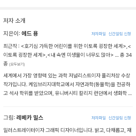
저자 소개
지은이:
에드 용
저자파일
신간알림 신청
최근작 :
<호기심 가득한 어린이를 위한 이토록 굉장한 세계>
,
<
이토록 굉장한 세계>
,
<내 속엔 미생물이 너무도 많아>
… 총 34
종
(모두보기)
세계에서 가장 영향력 있는 과학 저널리스트이자 퓰리처상 수상
작가입니다. 케임브리지대학교에서 자연과학(동물학)을 전공하
고 석사 학위를 받았으며, 유니버시티 칼리지 런던에서 생화학 연
구로 석사 학위를 받았습니다. 자연계의 경이로움을 만끽할 수 있
는 놀라운 연구 결과와 중요한 과학적 발견들을 발 빠르게 소개한
그림:
레베카 밀스
저자파일
신간알림 신청
블로그(Not Exactly Rocket Science)로 단숨에 주목할 만한
과학 작가로 떠오른 에드 용은 ‘과학 저널리즘의 미래’라는 평가
일러스트레이터이자 그래픽 디자이너입니다. 밝고, 다채롭고, 재