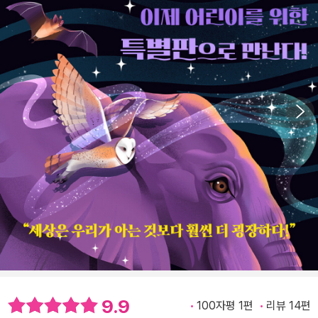
9.9
100자평 1편
리뷰 14편