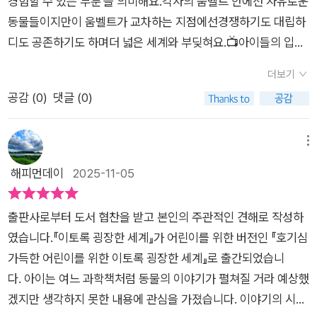
경험할 수 있는 부분'을 의미해요.각자의 움벨트 안에선 자유로운
동물들이지만이 움벨트가 교차하는 지점에선경쟁하기도 대립하
디도 공존하기도 하며더 넓은 세계와 부딪혀요.📺아이들의 입장
에선 이런 움벨트 밖의 세계을 만난다는 건 세계확장 의미에서도
더보기
교육적으로 보여요. 🐘 특히 지구상의 다양한 종의 동물들 이야
공감 (
0
)
댓글 (0)
기를한권에 집대성한 『이토록 굉장한 세게』는 어린이에게도 읽
히기좋은 인문학책이랍니다!받자마자 얼마나 흥분했는지.... ♡당
장 첫애에게 보여주며 자랑했거든요,근데 두께를 보며 궁시렁대
메뉴
도니 몇장 넘겨보고는 방으로 가져가더라구요.🐱 '이책 생각보다
해피먼데이
2025-11-05
너무 재밌더라. 동물들이 엄청 많이 나오는데도 술술 읽히고, 새
로운 사실을 설명해주는 부분이 특히 재밌었어!'라며 효냥이가 극
출판사로부터 도서 협찬을 받고 본인의 주관적인 견해로 작성하
찬하더라구요(엄뿌듯 👍)🔬 감각을 이해하기 위한 세포 이야기,
였습니다.『이토록 굉장한 세계』가 어린이를 위한 버전인 『호기심
동물 생존에 필요한 핵심감각이 보여주는 세계,동물의 감각기관
가득한 어린이를 위한 이토록 굉장한 세계』로 출간되었습니
을 체험하는 듯한 영상미에감동과 재미를 얻고가요.✨️-냄새로 감
다. 아이는 여느 과학책처럼 동물의 이야기가 펼쳐질 거라 예상했
정을 읽어내는 개,-총알만큼이나 빠른 스냅속도의 갯가재,-쥐의
겠지만 생각하지 못한 내용에 관심을 가졌습니다. 이야기의 시작
발자국 소리도 듣는 올빼미,-뱀의 진동을 배아때부터 느끼고 도