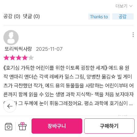
은 다양한 동물들의 감각에 대한 것이었습니다. 우리가 인지하는
망갈수있는 올챙이,-전기로 의사소통을 하는 전기어.수 세기의
더보기
감각의 세계는 전체의 극히 일부분에 불과하며 사람뿐 아니라 동
연구로 어렵게 발견한 감각들과아직도 발견되지않은 미지의 감
공감 (
0
)
댓글 (0)
물들도 저마다의 방식으로 세상을 경험한다는 사실이 흥미롭습
각의 존재는아이들의 꿈과 호기심을 무한히 키워줄거에요.🏘하
니다. 목차를 살펴보면 다양한 감각을 가진 동물들의 이야기를 만
지만 인간이 만든 매끄러운 유리창과 수직벽이정작 동물들에겐
나 볼 수 있는데 아이와 함께 읽으며 인상 깊었던 몇 가지를 소개
메뉴
야외와 같은 메아리를그대로 되돌려줘서 유리창이 부딪히는 일
해 봅니다. ​3장 색깔: 빨강, 초록, 파랑으로 표현할 수 없는 세계는
또리씩씩사랑
2025-11-07
이 잦아졌어요. 최근 저희아이도 땅에 떨어져있던 철새 한마리를
신기했습니다. 사람은 무지개색처럼 보이는 가시광선 안의 색깔
발견했는데요,곧바로 굳어버렸더라구요 ㅜㅜ🔨인간의 움벨트는
만 볼 수 있지만 새는 자외선을 보고 갯가재는 편광을 느낄 수 있
확장되다 못해동물들의 영역을 침범하고 공격하고 있어요.동물
《호기심 가득한 어린이를 위한 이토록 굉장한 세계》 에드 용 원
다는 사실을 알게 되었습니다. 특히 갯가재가 인간보다 훨씬 많은
에 대한 관심과 호기심이안타까운 결말을 부르지않도록 서로를
작 앤마리 앤더슨 각색 레베카 밀스 그림, 양병찬 옮김☆ 빌 게이
색깔 수용체를 가지고 있다는 점이 놀랍고 신기합니다. 알고 있는
이해하기 위해 이 책이 움벨트를 확장하는 계기도 되었으면 해요.
츠가 극찬했던 작가, 에드 용의 동물들을 사랑하는 어린이부터 어
색깔의 기준이 사람 중심이란 걸 알았고 세상을 바라보는 우리의
🫧 이토록 굉장한 세계는 아이들의 호기심으로 지킬 수 있습니
른까지 함께 읽을 수 있는 생명 과학 지식책!- 책을 처음 보자마자
시선에도 한계가 있다는 생각이 들었습니다. 책은 우리가 보지 못
다-------------------------------------🫧 책 속 울림을 나누
뒤로가
아이가 그 두께에 눈이 휘둥그레졌어요. 평소 과학에 호기심이 없
하는 세계가 얼마나 넓고 다채로운지 상상하게 합니다.​4장 통증:
기
는 울림zzzz입니다🫧 이 울림이 오래 이어지기를.... @uz_zzzz
는 아이에게 호들갑을 떨며 '어머! 작가님 이름이 에드 용이야. 이
아무도 원하지 않는 감각은 동물들도 사람처럼 아픔을 느낀다는
더보기
-------------------------------------🫧 좋은 책 전해주셔서
름에 '용' 자가 있어서 동물에 관심이 많은 거 아니야? 책배가 무
보관함담기
선물하기
내용이었습니다. 집에서 반려 물고기를 키우고 있는데 해수어라
장바구니
구매하기
공감 (
0
)
댓글 (0)
감사합니다.🫧 이 책은 어크로스주니어 @across_jr 에서 모집
지개빛이야. 면지에서 네가 아는 동물들이 있니? (목차 펼치고)
물의 농도를 맞추는 일이 늘 까다로웠습니다. 처음엔 물의 농도를