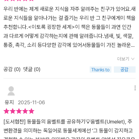
을 딛고 있는 땅에도, 내 주변의 공기에도 우리가 탐지하지 못하
게 만들어 착륙 지점을 번번이 놓치게 한다.그렇다면 인간은 어떻
더라고요.이 책을 읽는 동안 내가 가진 감각의 한계도,동물들이
우리 반에는 제게 새로운 지식을 자주 알려주는 친구가 있어요.새
는 신호로 가득 차 있다는 것을 알게 되었을 테니 말이다. 우리의
게 그렇게 오랫동안 잘못된 믿음을 가지고 있었을까? 그건 우리
가진 경이로움도 같이 또렷해져요.🌍 세상은 우리가 느끼는 것보
로운 지식들을 알아나가는 걸 즐기는 우리 반 그 친구에게이 책을
상상력을 가뿐하게 넘어서는 마법의 돋보기로 세상을 들여다보
가 얼룩말의 줄무늬를 잘못된 시각, 즉 우리의 시각으로 바라보았
다 훨씬 더 크다는걸,세상에 하찮은 존재가 없다는 걸아주 쉽고
추천합니다.<이토록 굉장한 세계>이 책은 동물들이 과연 인간
는 경험을 해주는 이 책을 어린이 독자들도 만나볼 수 있게 되어
기 때문이다.>밑줄_p119,120남극의 추위를 이겨 내는 황제 펭
재미있게 알려주는 책!동물들의 감각을 따라가다 보면, 우리가 알
과 다르게 어떻게 감각하는지에 관해 알려줍니다.냄새, 빛, 색깔,
너무 좋다. 보이는 것이 전부가 아닌, 인간의 오감 너머에 존재하
귄이나 뜨거운 모래 위를 걷는 낙타를 보면, 당신은 그들이 고통
고 있던 세계의 경계가 조용히 확장되는 경험을 하게 됩니다.호기
통증, 촉각, 소리 등다양한 감각에 있어서동물들이 가진 놀라운
는 경이로운 세계를 만나는 경험은 쉽게 해볼 수 있는 것이 아니
을 겪고 있다고 생각할 거예요. 우리는 인간의 감각을 그들의 감
심 많은 아이들에게 꼭 읽어주고 싶은, 경이로운 감각 과학책!세
능력을 알 수 있는데요.처음부터 읽어도 좋지만궁금한 부분을 찾
니까. 냄새와 맛, 빛, 색깔, 통증부터 감각 풍경에 이르기까지 기
각에 덮어씌우고 있는 거예요! 우리가 불편하니까 그들도 당연히
상의 넓이를 새롭게 느끼고 싶다면 꼭 추천합니다.도서를 지원해
더보기
아 읽어도 좋을가지고 있으면 참 든든한 책입니다.우리는 혀로 맛
본 구성은 동일하지만, 각각의 장들을 컬러로 구분해 책배가 무지
불편할 거라고 가정하는 거죠. 하지만 사실, 모든 동물은 자신이
주신 어크로스 주니어 출판사에 감사드립니다.#이토록굉장한세
공감 (
0
)
댓글 (0)
을 보지만뱀은 혀를 통해 세상의 냄새를 맡는다는 점,개의 코는
갯빛으로 너무나 예쁘다. 또한 중간중간 어린이들이 궁금해할 지
사는 곳에 알맞은 감각을 가지고 있습니다.>> 이 서평은 어크로
계 #에드용 #동물의감각 #어크로스주니어 #어린이과학책추천
과거, 현재, 미래에 일어나는 일을 냄새로 알 수 있다는 점.정말
식을 질문 형태로 따로 수록했고, 에드 용의 연구 현장을 엿볼 수
스주니어(@across_jr) 서평단 자격으로 책을 제공받아 주관적
신기하지 않나요!?굉장한 동물들의 세계를 이 책에서 만나보세
메뉴
있는 '현장 속으로' 코너를 통해 다양한 동물들을 만날 수 있다.
으로 작성하였습니다. #호기심가득한어린이를위한이토록굉장
요!#이토록굉장한세계 #어크로스주니어 #교양도서 #어린이교
유지
2025-11-06
'호기심 가득한 어린이를 위한' 책이지만, 어린이뿐만 아니라 '과
한세계#에드용 #어크로스주니어#과학상식 #동물의감각세계 #
양도서 #호기심 #호기심가득한어린이를위한이토록굉장한세계
학이 어렵게 느껴지는' 어른들에게도 적극 추천해주고 싶은 아름
전기장 #자기장#어린이과학도서 #초등학생추천도서 #신간도
다운 책이다!
서 #책추천 #어린이과학도서추천#북스타그램 #책스타그램 #서
[도서협찬] 동물들의 움벨트를 공유하기💡움벨트(Umelet), 주
평스타그램
변환경을 의미하는 독일어로 동물세계에선 '그 동물이 감지하고