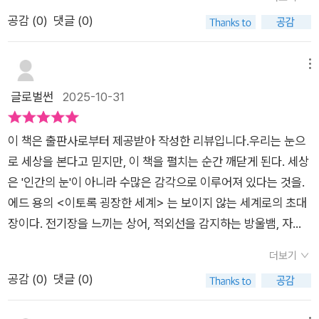
각의 원리'가 인상적이었다. 왜냐하면 색깔이란 우리의 마음으 만
눈높이에 맞춰 각색한 과학 도서다. ‘동물은 인간과 어떻게 다르
곳곳에 갖은 동물에 대한 정보와 평소 생각지 못했던 주제를 파헤
공감 (
0
)
댓글 (0)
들어 내는 것이기 때문이다. 예를 들어 풀잎의 초록색에 대한 감
게 세상을 느낄까?’라는 질문에서 시작해, 우리가 알지 못했던 신
쳐 볼 수 있는 질문들이 있어서아이들과 함께 읽으며 이야기 나누
각을 생성하는 것은 우리의 광수용체, 뉴런, 뇌이다. 그러니 사실
비한 감각의 세계로 안내한다. 책을 펼치면 동물들이 가진 특별한
면 무척 뜻깊은 시간이 될 듯 하다.마지막에는 '알아두면 좋을 생
색은 보는 사람의 눈과 뇌에 존재하는 셈이다. 그리고 많은 동물
감각이 차례로 등장한다. 냄새와 맛, 빛, 색깔, 통증, 열, 촉감과 흐
메뉴
명 과학 용어'가 담겨 있어 책의 마무리까지 무척 알차게 채워져
들은 색깔을 전혀 보지 못한다고 한다. 그들에게 세상은 검은색,
름, 표면 진동, 소리, 메아리, 전기장과 자기장, 감각의 통합으로
글로벌썬
2025-10-31
있다. 이해를 돕는 삽화들이 색감도 좋고 예뻐서 어린 친구들이
흰색, 또는 회색 음영으로만 보인다. 그럼에도 많은 동물들은 세
나누어 다양한 동물의 감각 기관을 소개한다.상어와 오리너구리
접하기에도 거부감이 적을 듯 하고미래의 과학 꿈나무들에게도
상이 흑백으로 보이는 시각을 갖고서도 얼마든지 잘 살아 가고 있
는 전기장을, 울새와 바다거북은 자기장을 감지한다. 코끼리와 고
좋은 선물이 될 것 같다.오랜만에 자신있게 나가는 '뚱이추천!'자
이 책은 출판사로부터 제공받아 작성한 리뷰입니다.우리는 눈으
으니, 신기할 따름이다. 우리가 '특정 동물로 산다는 게 무엇인
래는 인간이 들을 수 없는 낮은 소리를 듣고, 벌과 새는 우리가 보
연 과학에 흥미있는 어린이조카 선물을 고민하는 삼촌 고모 이모
로 세상을 본다고 믿지만, 이 책을 펼치는 순간 깨닫게 된다. 세상
지'를 진정으로 이해할 수 있는 유일한 방법은 그 동물에 대해 가
지 못하는 자외선을 본다. 책을 읽다 보면, 인간의 감각이 얼마나
책 읽는 재미를 갖게 해주고 싶은 부모님들도 함께 보시면 좋겠다
은 '인간의 눈'이 아니라 수많은 감각으로 이루어져 있다는 것을.
능한 한 많이 배우는 것입니다. 우리는 그 동물의 모든 감각, 신경
한정적인지 그리고 세상엔 얼마나 다양한 방식의 ‘느낌’이 존재하
^^어크로스 주니어 출판사로부터 도서를 제공받아 작성한 주관
에드 용의 <이토록 굉장한 세계> 는 보이지 않는 세계로의 초대
계, 욕구, 환경, 과거, 현재에 대해 알아야 합니다. 이것이 얼마나
는지 새삼 깨닫게 된다.실제 사진처럼 생생한 삽화 덕분에 낯선
적인 리뷰입니다. 좋은 책 감사합니다🫶
장이다. 전기장을 느끼는 상어, 적외선을 감지하는 방울뱀, 자기
어려운 일인지, 그리고 함부로 추측했다가 틀리기가 얼마나 쉬운
동물들의 감각 세계가 머릿속에 쉽게 그려졌다. 아이뿐 아니라 과
장을 따라 길을 찾는 철새, 그리고 인간이 결코 알수없는 '다른 존
지도 인식해야 합니다. 그럼에도 우리는 '다른 동물 세계의 경
학책을 어려워하는 어른에게도 흥미롭게 다가올 만큼 친절한 구
더보기
재들의 감각'이 펼쳐진다.이 책을 덮을 때쯤, 나는 내 주변의 모든
험'을 배움으로써 '우리 세계에 대한 이해'가 넓어질 것이라는 사
성이다. “모든 동물은 자신이 사는 곳에 알맞은 감각을 가지고 있
공감 (
0
)
댓글 (0)
소리에 귀를 기울였다.바람이 스치는 소리, 전등의 미세한 진동,
실을 명심하며, 희망을 품고 앞으로 나아가야 합니다. 그리고 그
다”는 문장은 오랫동안 마음에 남았다. 우리는 종종 인간의 기준
그리고 내 심장의 박동까지.이토록 평범한 것들 속에도 '굉장한
럴 시간이 얼마 남지 않았다는 것을 알고 서둘러 행동해야 합니
으로 동물을 판단하고, 우리가 불편하면 동물도 불편할 거라고 생