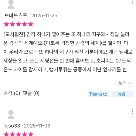
세계'가 숨어 있다는 사실을, 나는 이제야 조금 이해했다.한줄평
메뉴
다. p.264전통적인 오감 중에서 청각과 촉각이 가장 밀
각한다.하지만 이 책은 그런 생각의 틀을 깨뜨렸다. ‘인간 중심적
세상을 이해한다는 것은 내 감각의 한계를 인정하는 일. <이토록
토마토스프
2025-11-25
접하게 관련되어 있다는 사실도 놀라웠다. 촉각은 표면과 관련 있
인 시각’을 내려놓고 자연 전체를 바라보는 시야가 필요함을 일깨
굉장한 세계> 는 눈이 아니라 마음으로 보는 법을 가르쳐준다.
는 데 반해, 청각은 소리를 다루는 것이니 말이다. 에드 용은 이에
운다.동물을 이해한다는 것은 단지 생태를 배우는 일이 아니라,
대해 올빼미와 발울뱀, 그리고 캥거루쥐의 사례를 보여주며 설명
나와 다른 존재를 인정하고 받아들이는 일이라는 걸 깨달았다. 평
[도서협찬] 감각 하나가 열어주는 또 하나의 지구와~ 정말 놀라
해준다. 모든 생물들은 소리와 연결되어 있고, 동물의 청각도 필
화로운 공존을 위한 첫걸음이 아닐까!!!'엄마, 동물들은 우리랑 다
운 감각의 세계예요!《이토록 굉장한 감각의 세계》를 펼치면, 마
요에 맞게 조율되어 있지만, 어떤 동물들은 아예 들을 필요가 없
르게 느끼고 본다는 게 신기해요.'아이의 이 한마디가 이 책의 가
치 우리가 모르는 또 하나의 지구가 켜진 기분이에요.개는 냄새로
다는 사실도 인상적이었다. 여덟 개의 눈을 가지고 있는 깡충거미
치를 가늠하게 한다. 이 아이들이 새롭게 볼 세상은 지금보단 나
세상을 읽고, 소는 지평선을 한 번에 훑어보고, 초파리는 0.1도의
는 중앙 눈과 보조 눈 등 각각의 눈들이 모두 각기 다른 임무를 수
은 미래가 되길 바라며, 서평을 마무리한다.<<호기심 가득한 어
온도 차이를 감지하고, 캥거루쥐는 공중에서 이단 옆차기를 한다
행하며 엄청난 정보를 처리하고, 사색형 색각으로 새로운 차원의
린이를 위한 이토록 굉장한 세계>>는 세상을 바라보는 눈을 넓
니!거기에 뱀은 두 갈래 혀로 냄새의 방향까지 읽어낸대요.읽다
더보기
색을 구별하는 벌과 지반진동을 이용해 장거리 의사소통을 하는
혀주는 따뜻한 안내서이니, 궁금한 게 많은 어린이에게 적극 추천
보면 “우리가 진짜 인간 맞나…? 감각 스펙 낮은 버전 아님?” 싶
공감 (
0
)
댓글 (0)
코끼리도 있다. 이렇게 인간에게는 없는 감각을 사용하는 놀라운
한다.>>>밑줄_p51얼룩말은 왜 줄무늬를 가지고 있을까? 카로
은 순간이 와요. ㅋㅋㅋ그런데 또 한편으론,우리에게 없는 감각이
동물들의 세계는 지구라는 동일한 물리적 공간에서 함께 살고 있
는 답을 제시한다. 흡혈파리, 즉 피를 빨아 먹는 파리를 막기 위해
많아서 다행이다… 싶기도 해요.전기장, 자기장, 적외선, 초저주
으면서도, 마치 평행우주에 사는 것처럼 전혀 다른 경험을 하고
서라는 것이다. 아프리카에서 이 해충들은 말에게 치명적인 질병
파까지 다 느끼면서 살면정말 슈퍼히어로가 되거나… 아니면 하
메뉴
있는 것이다. 이 책을 다 읽고 나서 주변의 세계를 바라보면, 그동
을 옮기며, 특히 얼룩말은 털이 짧아 흡혈파리의 희생양이 될 위
루 종일 과부하 걸릴 것 같아요. 😂에드 용은 아이들에게 말해
kjso33
2025-11-06
안 알고 있던 세계의 모습이 전혀 다르게 느껴질 것이다. 내가 발
험이 높다. 그런데 줄무늬는 알 수 없는 이유로 파리를 혼란스럽
요.“동물의 감각을 이해하면, 세상이 더 넓어진다'라고.정말 그렇