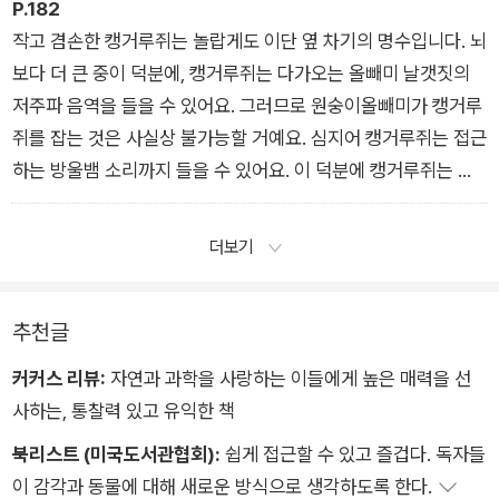
P.182
작고 겸손한 캥거루쥐는 놀랍게도 이단 옆 차기의 명수입니다. 뇌
보다 더 큰 중이 덕분에, 캥거루쥐는 다가오는 올빼미 날갯짓의
저주파 음역을 들을 수 있어요. 그러므로 원숭이올빼미가 캥거루
쥐를 잡는 것은 사실상 불가능할 거예요. 심지어 캥거루쥐는 접근
하는 방울뱀 소리까지 들을 수 있어요. 이 덕분에 캥거루쥐는 일
찌감치 멀리 점프할 뿐만 아니라, 공중에서 몸을 돌려 방울뱀의
얼굴에 이단 옆 차기를 날리는 묘기를 부릴 수도 있어요!
더보기
추천글
커커스 리뷰:
자연과 과학을 사랑하는 이들에게 높은 매력을 선
사하는, 통찰력 있고 유익한 책
북리스트 (미국도서관협회):
쉽게 접근할 수 있고 즐겁다. 독자들
이 감각과 동물에 대해 새로운 방식으로 생각하도록 한다.