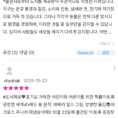
*출판사로부터 도서를 제공받아 주관적으로 작성한 리뷰입니다.
지구는 온갖 풍경과 질감, 소리와 진동, 냄새와 맛, 전기와 자기장
으로 가득 차 있습니다. 그러나 각각의 동물은 전혀 다른 방식으
로 환경을 경험하며, 이러한 것들 중 일부만을 감지할 수 있답니
다. 심지어 사람들도 세상을 제각기 다르게 감지합니다. 어떤 사
람들에게는 빨간색과 녹색이 똑같이 보입니다. 어떤 사람들에게
더보기
는 다른 사람의 체취가 바닐라 향처럼 느껴지기도 하죠... 왜 그럴
공감 (
2
)
댓글 (0)
까요? 우리를 비롯한 지구상의 모든 생명체가 독특한 '감각 거품'
속에 갇혀 있기 때문이죠. 이 거품 속에서, 우리는 각자 광대한 세
계의 극히 작은 부분만을 인식하는 거예요. p.8페이지를
메뉴
넘길 때마다 내가 알고 있던 세계가 확장되고 깊어지는 경험을 하
shyahak
2025-10-23
게 해주었던 에드 용의 <이토록 굉장한 세계>가 어린이들을 위
해 다채로운 컬러 일러스트 버전으로 새롭게 출간되었다. 우리에
#도서제공💖호기심 가득한 어린이와 어른이를 위한 책📘이토록
게 완전한 침묵처럼 여겨지는 것에서 소리를 듣고, 완전한 어둠처
굉장한 세계✍️에드 용 원작, 레베카 밀스 그림, 양병찬 옮김📚어
럼 보이는 것에서 색깔을 보고, 완전한 고요처럼 느껴지는 것에서
크로스 주니어 펴냄🌼어제!! 10월 22일에 출간된 '이토록 굉굉장
진동을 감지할 수 있는 동물이 있다면 어떨까. 수많은 생물이 동