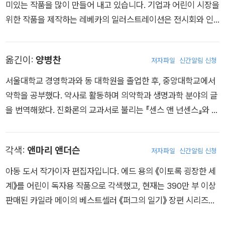
를 받으며, 2016년 미생물 세계를 탐사한 첫 책 《내 속엔 미생물
미있는 작품을 많이 만들어 내고 있습니다. 기업과 어린이 시장을
이 너무도 많아》로 세계적 베스트셀러 작가가 되었습니다. 《이토
위한 작품을 제작하는 레베카의 일러스트레이션은 전시회와 인
록 굉장한 세계》 역시 출간 즉시 <뉴욕타임스> 베스트셀러에 올
쇄물, 퍼즐, 의류, 우표, 심지어 서핑보드로까지 제작되었습니다.
랐고, 20여 곳이 넘는 매체의 2022 올해의 책을 휩쓸었습니다.
옮긴이:
양병찬
에드 용은 이 책으로 2023 앤드류 카네기 메달을 수상하고 ‘대체
저자파일
신간알림 신청
불가능한’ 과학 저널리스트임을 다시 한번 증명했습니다.
서울대학교 경영학과와 동 대학원을 졸업한 후, 중앙대학교에서
약학을 공부했다. 약사로 활동하며 의약학과 생명과학 분야의 글
을 번역해왔다. 진화론의 교과서로 불리는 『센스 앤 넌센스』와 알
렉산 더 폰 훔볼트를 다룬 화제작 『자연의 발명』을 번역했고, 201
8년에 는 『아름다움의 진화』로 한국출판문화상 번역상을 수상했
각색:
앤마리 앤더슨
저자파일
신간알림 신청
다. 최근 번역서로 『자연 그대로의 자연』 『이토록 굉장한 세계』
『불확실 성에 맞서는 기술』 『브레인 케미스트리』 『하나의 세포로
아동 도서 작가이자 편집자입니다. 에드 용의 《이토록 굉장한 세
부터』 등이 있다. 『네이처』 『사이언스』 등 해외 과학저널에 실린
계》를 어린이 독자용 작품으로 각색했고, 현재는 390만 부 이상
의학 및 생명과 학 분야의 최신 동향을 소셜미디어에 틈틈이 소개
판매된 카일라 메이의 베스트셀러 《퍼그의 일기》 장편 시리즈의
하고 있다.
편집자로 활동 중입니다.