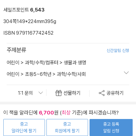
세일즈포인트
6,543
304쪽
149*224mm
395g
ISBN 9791167742452
주제분류
신간알림 신청
어린이
>
과학/수학/컴퓨터
>
생물과 생명
어린이
>
초등5~6학년
>
과학/수학/사회
선물하기
공유하기
이 책을 알라딘에
6,700
원 (
최상
기준)에 파시겠습니까?
중고
중고
중고 등록
알라딘에 팔기
회원에게 팔기
알림 신청