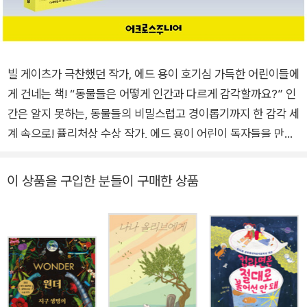
빌 게이츠가 극찬했던 작가, 에드 용이 호기심 가득한 어린이들에
게 건네는 책! “동물들은 어떻게 인간과 다르게 감각할까요?” 인
간은 알지 못하는, 동물들의 비밀스럽고 경이롭기까지 한 감각 세
계 속으로! 퓰리처상 수상 작가, 에드 용이 어린이 독자들을 만납
니다. 〈뉴욕타임스〉, 〈월스트리트저널〉, 〈워싱턴포스트〉, 〈가디언〉
등 20여 곳에서 2022 올해의 책 리스트로 선정, 2023 앤드류
이 상품을 구입한 분들이 구매한 상품
카네기 메달 논픽션 수상작, 아마존 과학 분야 1위, 버락 오바마
추천 2022 베스트북이었던 《이토록 굉장한 세계》를 이제 어린
이들도 쉽게 볼 수 있습니다. 한층 간결해진 설명과 화려한 그림
이 우리의 눈을 사로잡을 것입니다. 인간은 알 수 없는 신비한 동
물들의 감각 세계로 떠나볼까요? 그럼, 여행을 함께 시작해 보도
록 해요. 보이는 것이 전부가 아닌, 경이로운 감각 세계 세상은 우