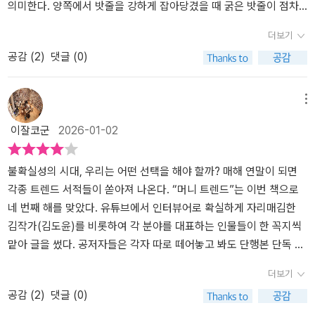
며, 김학렬 부동산 전문가는 현대건설, GS건설 등 대표 건설사와 함
의미한다. 양쪽에서 밧줄을 강하게 잡아당겼을 때 굵은 밧줄이 점차
께 국내외 부동산 리서치 프로젝트를 수행했고, 김현준 더퍼블릭자산
끊어지면서 실 가닥이 가늘게 드러나는 모습을 지금의 경제 상황에
더보기
운용 공동창업자는 20년간 주식시장에 몸담았던 투자 잔문가였다.
비유한 것이다. 즉 당장은 끊어지지 않았지만 불안정하고 위태로운
공감 (
2
)
댓글 (0)
마지막으로 최재봉 교수는 챗GPT를 비롯한 디지털 문명을 필두로 인
상황을 나타낸다. (-20-)HBM과 비메모리 반도체에서 삼성전자가 뒤
문, 심리, 비즈니스 등을 탐구하는 공학자이다.총 여섯 개 장으로 구성
처진 이유로는 대표적으로 첨단 기술 개발의 실패, 대형 고객 영업력
된 책은 2026 경제를 전망하다(1장), 주식시장의 다음 도약(2장), 부
과 맞춤형 제작 능력 부족이 꼽히나. 범용 DRAM에서는 선도적 기술
메뉴
동산의 결정적 분기점(3장), 경험 시대의 리얼 라이프 파워(4장), 새
을 갖췄지만 HBM 시장의 급성장을 간과했고, 뒤늦게 추격에 나선 것
이잘코군
2026-01-02
로운 자산이 된 암호화폐의 미래(5장), AI 리셋, 세상의 룰이 바뀐다
이다. (-89-)구글보다 어려움을 겪는 기업은 애플이다. 애플은 15년
(6장) 등에 대해 이야기를 펼쳐 나간다. 이를 통해 경제, 주식, 부동
전 음성 인식 비서 시리 Siri를 내놨지만 이후 AI분야에 뚜렷한 혁신이
산, 암호화폐, 테크, 문화 트렌드 등 50가지 인사이트를 제시한다. 20
없다. 아이폰에 오픈 AI의 챗 GPT르 탑재했을 뿐 자체 AI서비스는 부
불확실성의 시대, 우리는 어떤 선택을 해야 할까? 매해 연말이 되면
26 경제를 전망하다 2026년을 전망하려면 무엇보다 흐름을 읽는 것
재하다. 구글이 검색이라는 자사 제품과의 상충을 무릅쓰고 제미나이
각종 트렌드 서적들이 쏟아져 나온다. “머니 트렌드”는 이번 책으로
이 중요하다. 시장은 끊임없이 등락을 반복하며 변동성이 커지기 때
를 전면에 내세우는 것과 정반대 행보다. 스마트폰과 주변 기기 사업
네 번째 해를 맞았다. 유튜브에서 인터뷰어로 확실하게 자리매김한
문에 그때 그때의 움직임을 모두 따라가는 것은 불가능하다. 그렇기
은 여전히 높은 이익률을 자랑해도, 미래 가치를 더 중시하는 주식투
김작가(김도윤)를 비롯하여 각 분야를 대표하는 인물들이 한 꼭지씩
에 실물경제와 자산시장의 큰 물줄기를 구분해서 바라보며 정부, 기
자자들의 외면을 받고 있다. (-135-) 내수 불경기와 소비 위축, 고금
맡아 글을 썼다. 공저자들은 각자 따로 떼어놓고 봐도 단행본 단독 저
업, 가계 부문은 각자 적절한 전략을 세워야 한다. 실물경제는 여전히
리, 소상공인과 자영업자의 폐업, 오프라인 소비 부진 등은 상권의 양
자로서나 활동 영역에서나 이름 있는 인물들이다. 잘 모르는 분들도
더보기
부담을 안고 가지만, 자산시장에선 금리 전환의 힘으로 새로운 기회
극화를 가속화시키고 있다. 명동 등 외국인 관광객 회복 효과가 있는
있지만, 김용섭 날카로운상상력연구소 소장이나 최재봉 성균관대 교
공감 (
2
)
댓글 (0)
와 위험이 동시에 발생한다. 2026년엔 통화정책이 다소 완화 방향으
일부 핵심 상권만 회복세를 보이며, 역세권 신축 중심 상가는 일정 수
수처럼 이미 단독 저서로 만났던 분들도 있다.제목이 ‘머니 트렌드’이