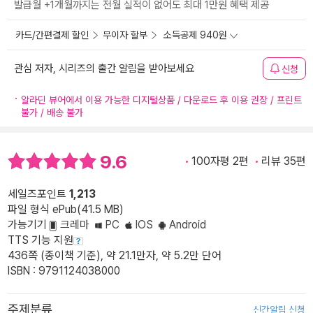
발급월 +1개월까지는 전월 실적이 없어도 최대 1만원 혜택 제공
카드/간편결제 할인
무이자 할부
소득공제 940원
관심 저자, 시리즈의 출간 알림을 받아보세요
신청
알라딘 뷰어에서 이용 가능한 디지털상품 / 다운로드 후 이용 권장 / 프린트
불가 / 배송 불가
9.6
100자평 2편
리뷰 35편
세일즈포인트
1,213
파일 형식 ePub(41.5 MB)
가능기기
크레마
PC
IOS
Android
TTS 기능 지원
436쪽 (종이책 기준), 약 21.1만자, 약 5.2만 단어
ISBN : 9791124038000
주제분류
신간알림 신청