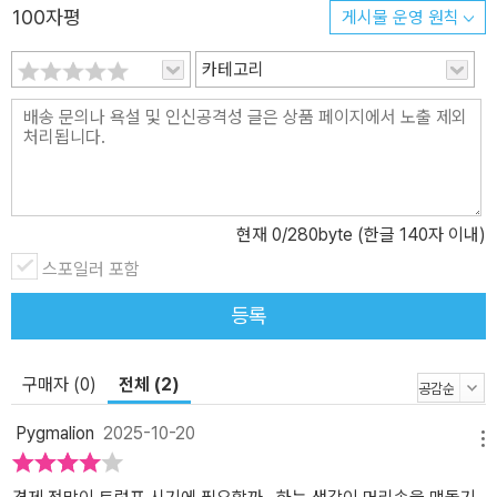
부동산 시장에 불어올 3대 파도를 중심으로 한국 사회를 뒤흔들 주거
100자평
게시물 운영 원칙
문제를 다룬다. ‘얼죽신(얼어 죽어도 신축)’, 월세 시장의 폭발, 정책
빅뱅으로 이어지는 세 가지 흐름은 부동산 시장의 변화뿐만 아니라
카테고리
한국인의 삶과 자산 구조도 바꿀 흐름이 될 것이다. 4장 ‘리얼 라이프
파워’에서는 ‘진짜 경험’의 가치가 부상하는 문화적 현상을 분석한다.
온라인을 넘어 오프라인 경험과 라이프 스타일이 소비자의 지불 의사
와 프리미엄을 결정짓는 핵심 요인으로 떠오르고 있다. 5장은 암호화
폐를 투자 자산뿐만 아니라 새로운 전쟁의 무대로 바라본다. 사회적
현재
0
/280byte (한글 140자 이내)
으로 자리 잡아가는 블록체인, 비트코인의 제도권 진입, 스테이블코
스포일러 포함
인을 중심으로 한 디지털 화폐까지 미래의 화폐 전쟁에 대해 분석한
다. 6장은 AI를 위시한 테크의 변화를 살펴보며, 인공지능이 우리의
등록
일상과 산업 전반의 질서를 송두리째 바꿀 과정을 전망한다. 기술의
발전에 따른 산업 구조 및 일자리, 글로벌 경쟁 구도가 재편되는 모습
구매자 (0)
전체 (2)
을 짚어낸다. 불경기라 해도 돈을 잃는 사람이 있다면 돈을 버는 사람
도 반드시 존재한다. 바로 변화를 읽고 과감히 움직이는 이들이다. 이
Pygmalion
2025-10-20
책에서는 독자들이 그 기회를 잡을 수 있도록 금융, 정책, 산업을 넘나
메뉴
드는 인사이트를 담아냈다. 그 어떤 트렌드서보다 깊고 정확하다는