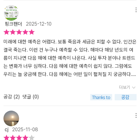
로 전환될 듯하다. 소위 '불확실한 유동성의 시대'라 말할 수 있다. 그
준 방어되고 있지만, 나머지 지역은 침체 흐름이 지속되고 있다. (-21
다 보니 경제 전망이나 주식, 부동산, 암호화폐와 같이 돈과 직접적으
러나 성장은 팬데믹 이전처럼 고성장으로 복귀하긴 어렵기에 저성장
0-)특히 미국 아마존이나 월마트 같은 세계적인 기업에서 달러 스테
로 관련된 이야기가 많다. 불확실성의 시대에 돈을 어디에 투자해야
메뉴
이 고착화된 셈이다.유동성 공급은 실물경제를 일정 부분 회복싴는
이블 코인을 검토하고 있다는 소식이 전해지면서 한국도 뒤처지지 말
하고 무엇을 사야 하는지에 관한 도움을 주려는 것이다. 한편 주로 문
핑크팬더
2025-12-10
동시에 굼융, 자산시장으로도 흘러가 활기를 불어넣는다. 그런데, 중
아야 한다는 분위기가 생겨나고 있다. 미국 언론은 '이들이 자체 스테
화적 트렌드를 다루는 김용섭 소장이나 최재봉 교수는 경험 시대의
요한 포인트는 이재명 정부가 이런 흐름을 바꾸려는 정책을 펼치고
이블코인을 만들거나 기존 코인을 받아들이면, 비자와 마스터카드에
라이프 파워, AI 세상의 룰을 풀어놓기도 한다.나는 돈의 흐름이 어디
있다는 점이다. 소위 '서울 알레르기' 반응이다. 부동산 시장 중 유독
내던 결제 수수료를 대폭 줄일 수 있다'라고 보도했다. (-314-)기술
로 가는지, 무엇에 투자해야 하는지보다는 경제와 밀접한 문화적 트
미래에 대한 예측은 어렵다. 보통 죽음과 세금은 피할 수 없다. 인간은
서울에 규제를 강화해 쏠림을 차단코자한다. 이는 문재인 정부 때의
의 변곡점에 돈줄이 흐른다. 어떤 기술이 갑자기 등장하거나, 이슈가
렌드에 관심이 있어 후자 두 저자의 글을 집중해서 읽었다.경험의 시
결국 죽는다. 이런 건 누구나 예측할 수 있다. 해마다 해당 년도의 여
정책 연장선으로 보인다. 이런 인위적이며 강압적인 정책에 반발심
되면 관련 핵심 산업에 돈이 흐른다. 수요가 증가하고, 공금이 늘어나
대에는 무엇을 구매해 소유하기보다 ‘내가 어떤 경험을 했는가’라는
름이 지나면 다음 해에 대한 예측이 나온다. 사실 투자 분야나 트렌드
은 없을까? 수도꼭지를 틀어 물을 부으면 가장 먼저 채워지는 첫 번째
는 이유 뿐만 아니라, 인간의 심리를 자극하기 때문이다. 머니 트렌드
가치에 중점을 두는 경험 소비가 늘고 있다. 의식주에 부족함이 없는
는 변화가 너무 심하다. 다음 해에 대한 예측이 쉽지 않다. 그럼에도
컵은 실물경제다. 메말랐던 실물경제가 조금씩 순환이 되고 점차 넘
는 바로 인간의 심리 뿐만 아니라, 돈에 대해서, 인간은 어떤 관점에
세대는 삶의 즐거움을 추구한다. 비싼 물건을 사서 자랑하기보다는—
우리는 늘 궁금해 한다. 다음 해에는 어떤 일이 펼쳐질 지 궁금하다.
쳐흐르게 되면 두 번째, 세 번째 컵까지 채워지게 된다. 두 번째와 세
서, 분석하고, 분류하고,미래를 예측하는지 확인시켜주고 있다.가상
물론 인스타그램을 보면 포르쉐나 마세라티 같은 고급차를 배경으로
실제로 해마다 나오는 트렌드 책을 읽고 투자 결정한다는 사람도 봤
더보기
번째 컵을 주식시장과 부동산 시장이라고 본다. 결국 유동성 공급은
화폐는 언제나 뜨거움 감자가 되고 있다. 비트코인 몇 백 개로 피자 한
샌드위치를 먹으며 ‘가난’이라는 해시태그를 다는 식의 ‘없어 보이는
다. 상당히 놀라운 투자 수익률이라 다시 보게 되었다.실제로 트랜드
공감 (
2
)
댓글 (0)
실물경제를 일정 부분 회복시키는 동시에 금융, 자산시장으로도 흘러
판을 샀다는 과거의 이야기는 이제, 큰 이슈로 머무르지 않는다. 비트
과시’를 하는 이들도 많지만—자신의 취향이나 개성을 확실하게 드러
책에 대해 그다지 관심이 크지 않았다. 가장 큰 이유는 트랜드 책이 나
가 활기를 불어넣는다.주식시장의 다음 도약이재명 정부는 초기부터
코인 하나로 집 한채를 살 수 있는 시대가 열렸기 때문이다. 가상화폐
내는 취미 활동이나 여행 같은 경험에 소비하는 것이다.김용섭 소장
온 시기가 보통 9월에서 11월이다. 책이 나오는 속성상 책 내용은 보
부동산 규제책을 발동해 돈의 흐름이 주식시장으로 흘러가게 만들고
시장이 커짐으로서, 기존의 기축통화인 달러는 새로운 위기 국면을
에 따르면, 요즘 세대는 그들의 문화 터전이라 여겼던 플랫폼에 기성
통 해당 년도 전반기에 작성한다. 전반기에 작성한 내용으로 다음 해
메뉴
있다. 코스피 5000시대를 표방한 대통령의 공약이 공약空約이 되지
맞이하고 있으며, 디지털 달러 스테이블 코인을 발행하고 있다. 스테
세대가 진입하며 물이 흐려졌다고 느껴 온라인에서 오프라인으로 이
를 예측한다는 게 크게 믿음이 가진 않았다. 투자나 트렌드에서 그 정
cj
2025-11-08
않도록 하려는 꼼수가 아닐까 싶다. 국가 경제와 개별 기업의 실적이
이블 코인을 발행함으로서, 달러의 기축통화의 위상을 보존하고, 미
동하는 경향을 보이기도 한다. 이러한 경험 소비적 경향은 디지털이
도 기간이면 엄청나게 새로운 환경과 사실이 발생한다. 벌써 고리타
호전되지 않는다면 이는 일시적으로 끝날 '사상누각沙上樓閣'에 불
국달러의 아성에 도전하는 위안화에 대해서, 방어하겠다는 의도다.
많은 것을 만들어내는 시대임에도 우리가 살아가는 터전은 여전히 오
분한 지난 일이 되는 경우도 많다. 현재 투자와 관련된 가장 중요한 것