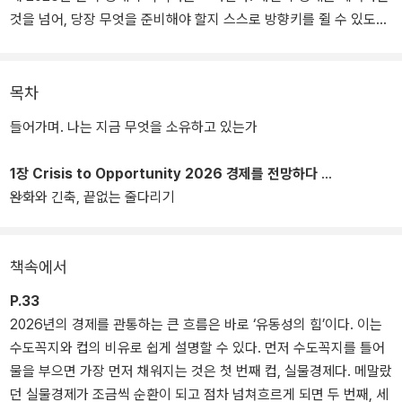
것을 넘어, 당장 무엇을 준비해야 할지 스스로 방향키를 쥘 수 있도록
안내한다.
책 속의 50가지 인사이트는 돈의 흐름을 앞서 읽게 해주는 성공 공식
목차
이다. 재테크 초보자라 해도 이 책을 통해 기본기를 갖출 수 있고, 이
들어가며. 나는 지금 무엇을 소유하고 있는가
미 시장에 깊숙이 들어와 있는 투자자에게는 새로운 관점을 열어준
다. 나아가 불확실성이 커질수록 생존을 위해 트렌드를 놓치지 말아
1장 Crisis to Opportunity 2026 경제를 전망하다
야 하는 소상공인이나 마케터 같은 직장인, 경영인, 그리고 변동성의
완화와 긴축, 끝없는 줄다리기
파도 속에서 주요 의사결정을 해야 하는 각계 관계자들에게도 필요한
통찰이 담겼다.
책속에서
해를 거듭하며 요동치는 경제 환경에서 누구보다도 독자들이 가장 먼
저 상황을 꿰뚫고 기민하게 대응하도록 돕는 머니 트렌드 시리즈. 이
P.33
번 『머니 트렌드 2026』 역시, 우리가 맞닥뜨린 거대한 격변을 가늠
2026년의 경제를 관통하는 큰 흐름은 바로 ‘유동성의 힘’이다. 이는
하고 앞으로 1년을 준비할 명확한 길잡이가 되어줄 것이다.
수도꼭지와 컵의 비유로 쉽게 설명할 수 있다. 먼저 수도꼭지를 틀어
물을 부으면 가장 먼저 채워지는 것은 첫 번째 컵, 실물경제다. 메말랐
던 실물경제가 조금씩 순환이 되고 점차 넘쳐흐르게 되면 두 번째, 세