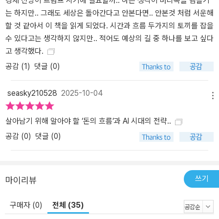
경제 전망이 트럼프 시기에 필요할까.. 하는 생각이 머리속을 맴돌기
독자들의 찬사는 매년 이 시리즈가 확실한 나침반이 되어온 증명과
는 하지만.. 그래도 세상은 돌아간다고 안본다면.. 안본것 처럼 서운해
같다. 앞으로의 선택은 곧 부의 운명이다. 대한민국 최고 전문가들의
할 것 같아서 이 책을 읽게 되었다. 시간과 흐름 두가지의 토끼를 잡을
통찰을 한 권으로 만나는 『머니 트렌드 2026』은 혼돈의 시대에 믿음
수 있다고는 생각하지 않지만.. 적어도 예상의 길 중 하나를 보고 싶다
직한 지적 자산이 될 것이다.
고 생각했다.
공감 (
1
)
댓글 (0)
seasky210528
2025-10-04
메뉴
살아남기 위해 알아야 할 ‘돈의 흐름‘과 AI 시대의 전략..
공감 (
0
)
댓글 (0)
쓰기
마이리뷰
구매자 (0)
전체 (35)