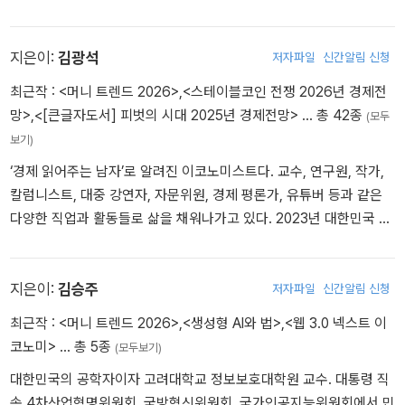
최단 기간 11만 부 판매기록을 세운 『운명을 바꾸는 부동산 투자 수
업』을 비롯해, 『머니 트렌드 2025』(공저)를 집필했다.
지은이:
김광석
저자파일
신간알림 신청
최근작 :
<머니 트렌드 2026>
,
<스테이블코인 전쟁 2026년 경제전
망>
,
<[큰글자도서] 피벗의 시대 2025년 경제전망>
… 총 42종
(모두
보기)
‘경제 읽어주는 남자’로 알려진 이코노미스트다. 교수, 연구원, 작가,
칼럼니스트, 대중 강연자, 자문위원, 경제 평론가, 유튜버 등과 같은
다양한 직업과 활동들로 삶을 채워나가고 있다. 2023년 대한민국 국
회로부터 인플루언서상을 받으며, 선한 영향력을 행사하는 인물로 선
정되었다. 서울대학교 대학원 재학 시절 서울대학교 경영연구소에서
연구원으로 산업과 기업경영을 연구했다. 현대경제연구원 선임연구
지은이:
김승주
저자파일
신간알림 신청
원과 삼정KPMG 경제연구원의 수석연구원을 역임하며 경제전망 및
최근작 :
<머니 트렌드 2026>
,
<생성형 AI와 법>
,
<웹 3.0 넥스트 이
주요 경제 이슈를 분석해왔다. 현재 한국경제산업연구원 경제연구실
코노미>
… 총 5종
(모두보기)
장으로서 실물경제를 연구하고 있으며, 한양대학교에서 겸임교수로
대한민국의 공학자이자 고려대학교 정보보호대학원 교수. 대통령 직
재직하며 후학 양성에도 힘쓰고 있다. KBS, MBC, SBS 등의 방송에
속 4차산업혁명위원회, 국방혁신위원회, 국가인공지능위원회에서 민