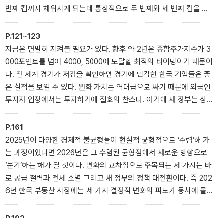
번째 컵까지 채워지게 되는데 통상적으로 두 번째와 세 번째 컵을 주
식시장과 부동산 시장이라고 본다. 결국 유동성 공급은 실물경제를
일정 부분 회복시키는 동시에 금융, 자산시장으로도 흘러가 활기를
P.121~123
불어넣는다.
지금은 면밀히 지켜볼 필요가 있다. 향후 약 2년은 종합주가지수가 3
000포인트를 넘어 4000, 5000에 도달할 최적의 타이밍이기 때문이
다. 전 세계 경기가 저점을 확인하면 경기에 민감한 한국 기업들은 좋
은 실적을 보일 수 있다. 원화 가치는 역대급으로 싸기 때문에 외국인
투자자 입장에서는 투자하기에 절호의 찬스다. 여기에 새 정부는 상
법 개정, 부동산 투기 규제 등을 통한 주식시장 부양 의지가 있고, 운
이 좋으면 북한과의 관계도 개선될 수 있어 코리아 디스카운트가 해
P.161
소될 기회로 작용할 수 있다.
2025년이 다양한 경제적 불균형들이 현실적 균형점으로 ‘수렴’해 가
는 과정이었다면 2026년은 그 수렴된 균형점에서 새로운 방향으로
‘분기’하는 해가 될 것이다. 변화의 교차점으로 주목되는 세 가지는 바
로 공급 절벽과 전세 소멸 그리고 새 정부의 정책 대전환이다. 즉 202
6년 한국 부동산 시장에는 세 가지 결정적 변화의 파도가 동시에 몰
아칠 것으로 전망된다.