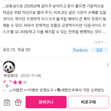
관할 테니까.지금은 면밀히 지켜볼 필요가 있다. 향후 약 2년은 종합
미국의 이러한 의도는 주식 시장에 적극 반영되고 있으며, 기존의 투
프라인에 존재하기 때문이기도 할 것이다. “아무리 좋은 것도 흔해지
중 하나가 관세라고 할 수 있다.관세에 따라 엄청난 일이 벌어진다. 투
...유동성으로 2026년에 금리가 낮아지고 돈이 풀리면 기본적으로
주가지수가 4000, 5000에 도달할 최적의 타이밍이기 때문이다. 전
자자들은 관련 산업들이 어떻게 바뀌는지 예민하게 보고 있었다,반도
면 그 가치는 떨어지기 마련이다.”요즘 세대에게 오프라인 경험은 ‘처
자 관련되어 이처럼 중요한 사건이 책이 나온 후에 결정되었다. 한국
자금은 위험 자산으로 흘러 주식, 비트코인 같은 시장이 수혜를 입을
세계 경기가 저점을 확인하면 경기에 민감한 한국 기업들은 좋은 실
체 산업은 대한민국의 효자 산업 중 첫번째로 손꼽힌다.특히 삼성의
음 만나는 오래된 미래’이자 유니크하고 특별한 경험이다. 직접 손으
이 매년 미국에 달러로 투자를 해야 한다. 이로 인해 환율까지 현재 흔
것이다. 하지만 지정학적 리스크가 불거질 때마다 큰 폭의 조정이 발
적을 보일 수 있다. 원화 가치는 역대급으로 싸기 때문에 외국인 투자
DRAM 반도체는 한국 수출의 견인차가 되었다. 하지만, 이 흐름이 조
로 하는 뜨개질이 유행하는 이유도 여기에 있다. 뜨개질은 비효율적
들린다는 이야기까지 나온다. 환율이 단순히 관세만으로 결정되는 건
생할 수 있다. 따라서 전체적인 흐름은 긍정적이지만 ‘다운사이드 리
자 입장에서는 투자하기에 절호의 찬스다. 여기에 새 정부는 상법 개
금씩 바뀌고 있는 추세이며,앞으로 어떤 변화가 나타나는지 확이할
이지만 실을 고르고 도안을 찾아 내가 직접 수행하는 활동이다. 요즘
아니라도. 이처럼 순식간에 확확 변화하는 투자 세계에서 쉬운게 아
스크’를 모니터링하고 이를 해지할 수 있는 전략을 병행하는 것이 필
정, 부동산 투기 규제 등을 통한 주식시장 부양 의지가 있고, 운이 좋
필요가 있다.무엇보다, HBM과 비메모리 반도체 산업은 대만에 뒤처
세대에게 레트로는 기성세대가 경험한 옛것이 아니라 그 자체로 ‘새
니다. 특히나 한국은 사회도 엄청나게 변화가 심하다. 이러니 투자에
요하다....중요한 점은 관세가 결코 트럼프 정권 이전 수준으로 돌아가
더보기
으면 북한과의 관계도 개선될 수 있어 코리아 디스카운트가 해소될
지고 있는 상화이며, Ai 산업이 더 커질수록, 경쟁력에 밀리고 있는 상
로운 것’이다.뜨개질은 한편으로 ‘슬로우 모닝’ 경향과도 맞닿아 있다.
서는 더욱 그런 점이 부각된다. 이건 부동산이나 주식에서도 똑같이
지는 않을 것이라는 점이다....관세는 단순한 정책 수단이 아니라 세입
공감 (
1
)
댓글 (0)
기회로 작용할 수 있다. 그러나, 세계경제는 현재 미국 트럼프 2기의
황이다.돈에 대해서, 국제 사회와의 긴밀한 연관성을 놓치지 않아야
미라클 모닝이 아침 일찍 일어나 무언가를 해내는 데 초점을 맞췄다
적용된다.부동산의 장점 중 하나가 흐름이 다소 느리다는 점이다. 부
수단이기 때문이다. 마치 임대소득이 가계에 안정적 현금 흐름을 제
얄궂은 정책으로 인해 오히려 급격하게 냉각되어 불경기라는 늪 또는
한다. 우크라이나, 미국, 이스라엘,이란, 캄보디아 등이 한국에는 잠재
면, 슬로우 모닝은 웰니스, 즉 몸과 마음의 건강에 목적을 둔다. 뜨개
동산 가격은 꽤 느린 듯하지만 정부의 정책 등에 수시로 변한다. 이런
공하듯, 관세는 미국 재정에 안정적인 소득을 보장하고 있는 셈이다.
경제공황 속에 장기간 빠져들 수도 있다는 우려의 목소리도 커지고
적 리스크로 움직이고 있는 대표적인 나라다. 그들은 공통적으로 자
질은 정서적 편안함을 주는 일종의 웰니스 행위다. 경쟁하고 쫓기며
식으로 결정하는 게 좋다는 이야기를 했는데 정책으로 다른 선택을
이와 같은 관세 정책은 이제 미국 무역구조의 일부로 고착될 것이며,
메뉴
있다. 부동산의 결정적 분기점2025년이 다양한 경제적 불균형들이
원 부국이며, 한국이 가지지 못하는 천연자원이 있다.그 천연자원이
누군가를 추종해야 하는 삶에서 벗어난 명상인 셈이다. 이는 『트렌드
해야 할 때도 많다. 한국에서 부동산 정책은 긴 호흡을 갖고 어떤 정부
트럼프 행정부의 궁극적 목표는 이를 통해 미국 무역구조의 ‘토털 리
쭈양뽀야
2025-11-08
현실적 균형점으로 ‘수렴’해 가는 과정이었다면 2026년은 그 수렴된
국내에 유통되지 않으면, 한국의 경제는 마비가 될 수 있다. 뭣보다 석
코리아 2026』에서 언급한, 자신의 감정을 관리하고 다스리려는 노력
가 들어와도 유지할 필요가 있다. 라고 하지만 정부에 따라 금새 변한
셋’을 이루는 것이다. ...처음엔 낯설고 희소한 것처럼 보였더라도 시
균형점에서 새로운 방향으로 ‘분기分岐’하는 해가 될 것이다. 변화의
유 파동은 여러 차례 있었으며, 중동에 전쟁이 발생하면, 한국은 석유
의 일환으로도 볼 수 있다.2026년이 밝았고, 오늘은 어제와 다르지
다. 대표적으로 서울같은 경우 전 지역이 토지거래 허가제가 된 점이
간이 지나 익숙해지고 대중적으로 자리 잡았을 때도 여전히 가치가
뒤로가
기
교차점으로 주목되는 세 가지는 바로 공급 절벽과 전세 소멸 그리고
가격이 급등하는 것에 대해서, 심각하게 생각한다.이런 현실을 우리
않은 하루다. 김창완의 말처럼 “새해를 마치 처음 태양이 뜨는 것처
그렇다. 갭투자도 막아 매수 후 실거주까지 해야 한다.이런 식이니 쉽
유지되는 것들이 있다. 이미 인류가 오랫동안 검증해왔고 누려왔던
📌<도서협찬 ><이벤트 당첨도서 >📚대한민국에서 가장 신뢰받는
새 정부의 정책 대전환이다. 즉 2026년 한국 부동산 시장에는 세 가
는 놓치지 않아야 한다. 그것은 머니 트렌드의 핵심이며, 우리 스스로
럼” 맞이할 필요는 없다. 실현하기 힘든 꿈을 좇기도, 갑자기 부자가
지 않다. 예측이 그렇다면 무가치하냐면 그렇지 않다. 아까 언급한 것
아날로그와 오프라인에는 그런 것들이 많다. 그 안에는 시간이 지나
경제 예측서!📚480만 명이 선택한 전문가 8인의 2026 생존전략!📚
보관함담기
선물하기
장바구니
바로구매
지 결정적 변화의 파도가 동시에 몰아칠 것으로 전망된다.(사진, 수도
촉각을 세우고, 관련 산업 리스크에 대해 전략적으로 대책을 세워야
되기도 힘들며, 좀체 빠지지 않던 살이 갑자기 빠지지도 않는다. 그저
처럼 해마다 트렌드 책을 읽으며 미래에 벌어질 일을 사고하며 인사
도 사라지지 않는 욕망의 본질이 담겨 있다. 요즘 Z세대가 열광하는
김도윤, 정태익, 김광석, 김승주, 김용섭, 김학렬, 김현준, 최재봉 저자
권 아파트 입주 예정)신축 아파트의 희소성 프리미엄~ 수도권 전체
하는 이유다. 돈줄이 막히는 곳과 돈줄이 흐르는 곳에 머니 트렌드의
실현 가능한 작은 일부터 하나씩 해나가면 된다.“머니 트렌드”를 읽
이트를 얻고 투자하는 사람이 있다. 그들은 지금까지 이야기한 단기
콘텐츠나 문화가 왜 아날로그와 오프라인 중심인지 생각해본 적 있는
<머니트렌드 2026>!돈의 판이 바뀐다! <머니 트렌드 2026>는 202