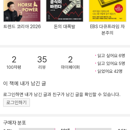
다”, “투자와 소비의 기준이 확실해졌다”라고 호평하는 필독서가 되
었다. 흔들리는 시장에도 앞서 대비한 독자들의 경험담이 이어지면서
‘대한민국 경제 예측의 바로미터’로 자리매김하고 있다. 『머니 트렌드
트렌드 코리아 2026
돈의 대폭발
EBS 다큐프라임 자
2026』에는 거시 경제부터 주식, 부동산, 암호화폐, 테크, 문화 트렌
본주의
드까지 각 분야 최전선에서 활동하는 대한민국 최고 전문가들이 집필
진으로 참여해 2026년 한국 경제의 빅픽처를 그려낸다. 내일의 경제
를 예측하는 것을 넘어, 당장 무엇을 준비해야 할지 스스로 방향키를
읽고 싶어요 6명
2
35
2
쥘 수 있도록 안내한다. 책 속의 50가지 인사이트는 돈의 흐름을 앞서
읽고 있어요 5명
읽게 해주는 성공 공식이다. 재테크 초보자라 해도 이 책을 통해 기본
100자평
리뷰
마이페이퍼
읽었어요 42명
기를 갖출 수 있고, 이미 시장에 깊숙이 들어와 있는 투자자에게는 새
로운 관점을 열어준다. 나아가 불확실성이 커질수록 생존을 위해 트
이 책에 내가 남긴 글
렌드를 놓치지 말아야 하는 소상공인이나 마케터 같은 직장인, 경영
로그인하면 내가 남긴 글과 친구가 남긴 글을 확인할 수 있습니다.
인, 그리고 변동성의 파도 속에서 주요 의사결정을 해야 하는 각계 관
로그인하기
계자들에게도 필요한 통찰이 담겼다. 해를 거듭하며 요동치는 경제
환경에서 누구보다도 독자들이 가장 먼저 상황을 꿰뚫고 기민하게 대
응하도록 돕는 머니 트렌드 시리즈. 이번 『머니 트렌드 2026』 역시,
구매자 분포
우리가 맞닥뜨린 거대한 격변을 가늠하고 앞으로 1년을 준비할 명확