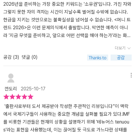
2026년을 준비하는 가장 중요한 키워드는 '소유권'입니다. 가진 자와
그렇지 못한 자의 격차는 시간이 지날수록 벌어질 수밖에 없습니다.
현금을 지키는 것만으로는 불확실성을 넘어설 수 없습니다. <머니 트
렌드 2026>은 이런 문제의식에서 출발합니다. 막연한 예측이 아니
라 '지금 무엇을 준비하고, 앞으로 어떤 선택을 해야 하는가'라는 화두
에 현실적으로 적용할 수 있는 답을 제시합니다. - '들어가며' 중에서
더보기
책은 돈의 흐름을 지배하는 50가지의 생존 공식을 담고 있는데, 이는
공감 (
3
)
댓글 (0)
여덟 명의 공저자들이 각자 해당 파트에 글을 올렸다. 먼저 김도윤 작
가는 자기계발 분야 베스트셀러 작가이자 유튜브 <김작가 TV>를 운
영 중이고, 정태익은 15년간 아파트, 상가 등 다양한 부동산의 투자
메뉴
경험을 유튜브 <부읽남 TV>를 통해 공유하고 있으며, 김광석 이코노
깐도리
2025-10-17
미스트는 KBS, SBS 등 다양한 방송 매체에서 경제 현안을 해설하고
유튜브 <경제읽어주는남자TV>를 통해 경제 이슈와 인사이트를 전한
다. 김승주 공학자는 망網 분리 정책의 개선을 주도한 인물로 <명견
'출판사로부터 도서 제공받아 작성한 주관적인 리뷰입니다”이 맥락
만리>, <차이나는 클라스>등의 방송을 통해 대중들과 호흡하면서 정
에서 국제기구들이 사용하는 중요한 개념을 살펴볼 필요가 있다.IMF
보보호 및 블록체인 전문가로 활동 중이고, 김용섭 트렌드 분석가는
를 비롯한 기관들은 현재의 상황을 설명하기 위해 '테뉴어스 tenuou
국내 10대 그룹사를 비롯해 정부 기관에서 강연과 컨설팅을 수행했으
s'라는 표현을 사용했는데, 이는 끊어질 듯 극도로 가느다란 상태를