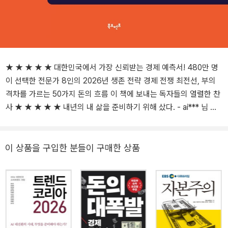
★ ★ ★ ★ ★ 대한민국에서 가장 신뢰받는 경제 예측서! 480만 명
이 선택한 전문가 8인의 2026년 생존 전략 경제 전쟁 최전선, 부의
격차를 가르는 50가지 돈의 흐름 이 책에 보내는 독자들의 열렬한 찬
사 ★ ★ ★ ★ ★ 내년의 내 삶을 준비하기 위해 샀다. - ai*** 님 해
마다 구매한다. 돈의 흐름, 경제 전망 등 두루 파악할 수 있는 좋은 책.
?ju*** 님 미래를 내다볼 지혜가 생기고 경제 관념이 확실해지는 책.
부자가 되기 위한 모범적인 길잡이. -pk*** 님 현명한 투자를 위한 최
이 상품을 구입한 분들이 구매한 상품
고의 참고서. -kb*** 님 누적 조회수 17억 뷰! 480만 명이 열광한 경
제 인사이트 2026년을 책임질 머니 트렌드의 귀환 붉은 말의 해, 부
의 상승 곡선에 올라탈 기회는 지금이다! 대한민국에서 가장 신뢰받
는 경제 전망 시리즈 『머니 트렌드 2026』이 네 번째 책으로 돌아왔
다. 시리즈 출범부터 화제를 모은 머니 트렌드는 지금까지 수많은 독
자가 “새해에 가장 먼저 펼치는 책”, “경제를 바라보는 안목이 달라졌