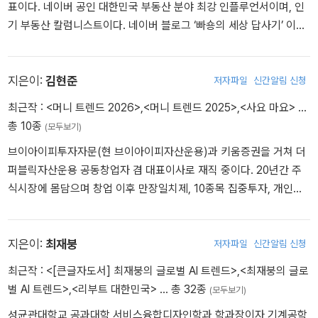
표이다. 네이버 공인 대한민국 부동산 분야 최강 인플루언서이며, 인
fessional Student》, 《요즘 애들, 요즘 어른들》, 《ESG 2.0》 등 50
기 부동산 칼럼니스트이다. 네이버 블로그 ‘빠숑의 세상 답사기’ 이웃
여 권이 있다. * 트렌드 전문 유튜브 채널 youtube.com/c/김용섭INS
18.9만 명, 유튜브 ‘스마트튜브(스튜TV)’ 구독자 24.2만 명과 소통하
IGHT ** 인스타그램 instagram.com/trendhitchhiking
며 부동산 투자를 안내하고 있다. 20여 년간 대한민국 부동산의 흐름
을 데이터로 읽어온 대한민국 최고의 입지 전문가다. 한국갤럽조사연
지은이:
김현준
저자파일
신간알림 신청
구소 부동산 조사본부 팀장으로 일했고 국토교통부, LH공사 등 공공
최근작 :
<머니 트렌드 2026>
,
<머니 트렌드 2025>
,
<사요 마요>
…
기관 및 국내 유수의 건설사들과 함께 1,000여 건이 넘는 부동산 리
총 10종
(모두보기)
서치 프로젝트를 수행하며 시장의 본질을 꿰뚫는 안목을 쌓았다. 조
브이아이피투자자문(현 브이아이피자산운용)과 키움증권을 거쳐 더
선일보, 중앙일보, 동아일보, 한국경제신문, 매일경제신문 등에서 칼
퍼블릭자산운용 공동창업자 겸 대표이사로 재직 중이다. 20년간 주
럼니스트와 부동산 자문위원으로 활동하며 시장의 기회를 예리하게
식시장에 몸담으며 창업 이후 만장일치제, 10종목 집중투자, 개인고
포착해 왔다. 《다시 쓰는 대한민국 부동산 사용설명서》 《경기도 부동
객 직판을 성공시켜 자기자본 50억 원, 운용자산 1,200억 원의 금융
산의 힘》 《서울 부동산 절대원칙》 《인천 부동산의 미래》 《김학렬의
벤처로 키웠다. 『사요 마요』, 『부자들은 이런 주식을 삽니다』, 『에이
부동산 투자 절대 원칙》 《대한민국 부동산 미래지도》 등의 단독 저서
블』 등을 썼다.
지은이:
최재붕
저자파일
신간알림 신청
및 《머니 트렌드 2026》 《당신만 몰랐던 부동산 투자》 《빠세클럽 부
동산 파이널 투자 전략》 등의 공동 저서를 집필했다.
최근작 :
<[큰글자도서] 최재붕의 글로벌 AI 트렌드>
,
<최재붕의 글로
벌 AI 트렌드>
,
<리부트 대한민국>
… 총 32종
(모두보기)
성균관대학교 공과대학 서비스융합디자인학과 학과장이자 기계공학