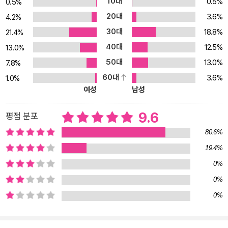
10대
0.5%
0.5%
한 길잡이가 되어줄 것이다. 누구도 피해갈 수 없는 격변의 시기 돈의
20대
3.6%
4.2%
성공 시나리오를 먼저 읽는 자가 승자다 2026년, 경제는 거대한 분
30대
18.8%
21.4%
수령을 맞이할 것이다. 미국 연방준비제도 의장의 임기가 마무리될
40대
12.5%
예정이고, 연준의 금리 인하 시사 이후 글로벌 금융시장은 다시 출렁
13.0%
이고 있다. 또한 고용 불안과 경기 침체의 그림자가 드리운 가운데 한
50대
13.0%
7.8%
국은 신정부 출범과 함께 트럼프 2기 집권, 격화되는 지정학적 갈등,
60대
3.6%
1.0%
관세 전쟁이라는 변수를 동시에 마주했다. 이러한 상황에서 “지금 우
여성
남성
리는 어디에 서 있으며, 앞으로 어떤 선택을 해야 하는가”라는 질문에
답하는 책이 『머니 트렌드 2026』이다. 이 책은 2026년 경제의 큰 줄
9.6
평점 분포
기를 여섯 가지 장으로 나눠 소개한다. 1장은 한국 및 세계 경제 전망
80.6%
을 이야기하며 ‘불확실한 유동성 시대’라는 키워드 속에서 전 세계적
19.4%
으로 통용되는 새로운 화폐 질서의 변화를 다룬다. 스테이블코인, 상
0%
호관세, 지정학적 리스크가 얽히며 과거와 다른 방식으로 움직일 돈
의 흐름을 전망한다. 2장은 주식시장의 현재와 앞날을 짚어준다. 코
0%
스피 5000 돌파라는 한국 증시의 꿈과 미국 주식시장의 불패 신화가
0%
이어질 수 있을지 이야기한다. 또한 2026년 주목해야 할 테마와 함
께 앞으로 기업들의 가치와 산업의 성장성에 관해 예측한다. 3장은