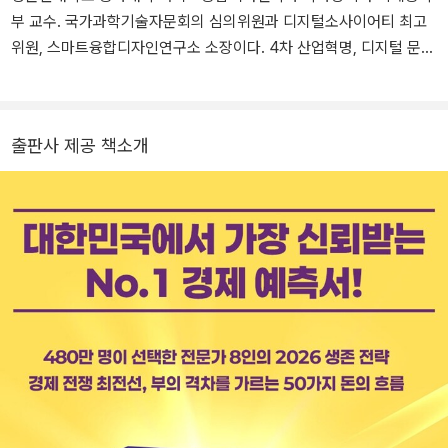
부 교수. 국가과학기술자문회의 심의위원과 디지털소사이어티 최고
위원, 스마트융합디자인연구소 소장이다. 4차 산업혁명, 디지털 문명
변화, AI 시대 대전환 등 핵심 트렌드를 국내에 알린 대표적 석학으로,
30년 만에 자본이 단일 기술(AI)에 집중됐다는 산업 지형의 전환을
강조해왔다. 주요 저서로 《머니 트렌드 2026》, 《AI 사피엔스》, 《포
출판사 제공 책소개
노 사피엔스》 등이 있다.