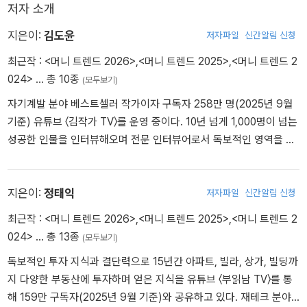
저자 소개
지은이:
김도윤
저자파일
신간알림 신청
최근작 :
<머니 트렌드 2026>
,
<머니 트렌드 2025>
,
<머니 트렌드 2
024>
… 총 10종
(모두보기)
자기계발 분야 베스트셀러 작가이자 구독자 258만 명(2025년 9월
기준) 유튜브 〈김작가 TV〉를 운영 중이다. 10년 넘게 1,000명이 넘는
성공한 인물을 인터뷰해오며 전문 인터뷰어로서 독보적인 영역을 구
축해왔다. ‘대한민국 인재상(대통령상)’을 수상했으며, 포브스 코리아
‘대한민국 파워 유튜버 100인’에 2023~2025년 3년 연속 선정되었
다.
지은이:
정태익
저자파일
신간알림 신청
최근작 :
<머니 트렌드 2026>
,
<머니 트렌드 2025>
,
<머니 트렌드 2
024>
… 총 13종
(모두보기)
독보적인 투자 지식과 결단력으로 15년간 아파트, 빌라, 상가, 빌딩까
지 다양한 부동산에 투자하며 얻은 지식을 유튜브 〈부읽남 TV〉를 통
해 159만 구독자(2025년 9월 기준)와 공유하고 있다. 재테크 분야