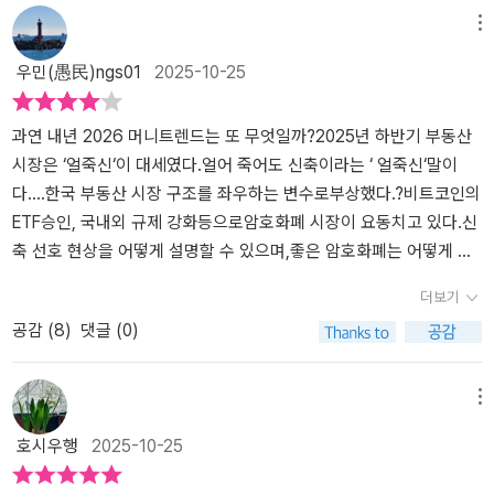
메뉴
우민(愚民)ngs01
2025-10-25
과연 내년 2026 머니트렌드는 또 무엇일까?2025년 하반기 부동산
시장은 ‘얼죽신‘이 대세였다.얼어 죽어도 신축이라는 ‘ 얼죽신‘말이
다....한국 부동산 시장 구조를 좌우하는 변수로부상했다.?비트코인의
ETF승인, 국내외 규제 강화등으로암호화폐 시장이 요동치고 있다.신
축 선호 현상을 어떻게 설명할 수 있으며,좋은 암호화폐는 어떻게 가
려낼 수 있을까?과연 2026년은 어떤 그림으로 경제가 돌아갈지가
더보기
궁금하다..!.
공감 (
8
)
댓글 (0)
메뉴
호시우행
2025-10-25