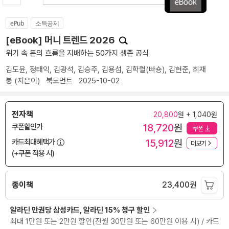
ePub
소득공제
[eBook] 머니 트렌드 2026
위기 속 돈의 흐름을 지배하는 50가지 생존 공식
김도윤
,
정태익
,
김광석
,
김승주
,
김용섭
,
김학렬(빠숑)
,
김현준
,
최재
붕
(지은이)
북모먼트
2025-10-02
전자책
20,800
원 + 1,040원
18,720
원
쿠폰할인가
쿠폰
15,912
원
카드최대혜택가
더보기
(+쿠폰 적용 시)
종이책
23,400
원
알라딘 만권당 삼성카드, 알라딘 15% 청구 할인
최대 1만원 또는 2만원 할인(전월 30만원 또는 60만원 이용 시) / 카드