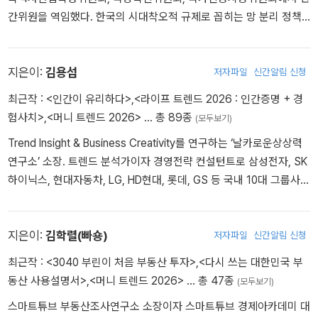
서 경제 현안을 해설하고, 다양한 신문 및 저널에 경제칼럼을 기고하
간위원을 역임했다. 한국의 시대착오적 규제로 꼽히는 망 분리 정책
고 있으며, 약 200여 편에 달하는 논문 및 보고서를 게재해왔다. 유튜
의 개선(N2SF)을 주도한 인물로 잘 알려져 있다. 〈명견만리〉, 〈차이나
브 <경제 읽어주는 남자>를 통해 매주 경제 현안을 전하고, 국내 기
는 클라스〉, 〈쌤과 함께〉 등 다수 방송에 출연하며 대중과 가장 가까운
업, 정부 및 공공기관에 특강을 통해 인사이트를 전달하며, 국내외 다
정보보호 및 블록체인 전문가로 활발히 활동 중이다.
지은이:
김용섭
저자파일
신간알림 신청
양한 포럼에서 경제와 산업을 아우르는 강연을 하고 있다. 산업통상
자원부, 행정안전부, 국토교통부, 기획재정부, 문화체육관광부, 과학
최근작 :
<인간이 유리하다>
,
<라이프 트렌드 2026 : 인간증명 + 경
기술정보통신부, 중소벤처기업부, 특허청, 통계청 등 다양한 정부 부
험사치>
,
<머니 트렌드 2026>
… 총 89종
(모두보기)
처의 자문위원 및 기획·심사위원으로 활동하면서 한국 경제 발전을
Trend Insight & Business Creativity를 연구하는 ‘날카로운상상력
위한 지략을 제시하는 데 힘쓰고 있다. 『한 권으로 먼저 보는 2019년
연구소’ 소장. 트렌드 분석가이자 경영전략 컨설턴트로 삼성전자, SK
경제전망』 을 시작으로 여덟 번째 경제전망서를 발간하고 있다. 그 밖
하이닉스, 현대자동차, LG, HD현대, 롯데, GS 등 국내 10대 그룹사
의 주요 저서로는 『경제 읽어주는 남자』 『긴축의 시대』 『경제 읽어주
및 500대 기업과 기획재정부, 국토교통부, 외교부 등 정부기관에서
는 남자의 15분 경제특강』 『트럼프2.0』 등이 있다. Blog. 경제 읽어
3,500회 이상의 강연과 비즈니스 워크숍을 수행했고, 300여 건의 컨
주는 남자 YouTube. 경제 읽어주는 남자
설팅 프로젝트를 수행했다. 〈한국경제신문〉, 〈한겨레신문〉, 〈머니투데
지은이:
김학렬(빠숑)
저자파일
신간알림 신청
이〉 등에서 칼럼니스트로 활동했고, 휴넷CEO, SERICEO 등에서 대한
최근작 :
<3040 부린이 처음 부동산 투자>
,
<다시 쓰는 대한민국 부
민국 CEO들을 대상으로 최신 트렌드를 분석하고 인사이트를 제공했
동산 사용설명서>
,
<머니 트렌드 2026>
… 총 47종
(모두보기)
다. 저서로 《라이프 트렌드 2026 : 인간증명+경험사치》, 《머니 트렌
스마트튜브 부동산조사연구소 소장이자 스마트튜브 경제아카데미 대
드 2026》(공저), 《언컨택트Uncontact》, 《프로페셔널 스튜던트Pro