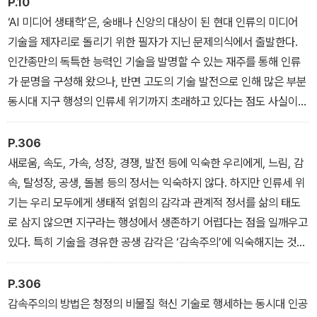
P.10
‘AI 미디어 생태학’은, 숭배나 신앙의 대상이 된 현대 인류의 미디어
기술을 제자리로 돌리기 위한 필자가 지닌 문제의식에서 출발한다.
인간종만의 독특한 능력인 기술을 발명할 수 있는 재주를 통해 인류
가 문명을 구성해 왔으나, 반면 고도의 기술 발전으로 인해 많은 부분
동시대 지구 행성의 인류세 위기까지 초래하고 있다는 점도 사실이
다. 이 책은 인류세 위기 현실에서 기술이 종교가 된 이 시대에 과연 A
I 기술의 위상과 방향이 어떠해야 하는가를 살핀다. 동시대 첨단 미디
P.306
어 기술을 변혁하고 재고하는 방식에서 공동 번영의 길을 찾는 방법
새로움, 속도, 가속, 성장, 경쟁, 발전 등에 익숙한 우리에게, 느림, 감
은 그리 쉽지 않다. 하지만 기후재난 앞에서 우리 인간의 기술 또한 겸
속, 탈성장, 공생, 돌봄 등의 정서는 익숙하지 않다. 하지만 인류세 위
손해져야 한다. 그래서 나는 AI 기술의 생태주의적 접근과 해법에 착
기는 우리 모두에게 생태적 얽힘의 감각과 관계적 정서를 삶의 태도
안한다. 다른 무엇보다 뭇 생명과 인간 아닌 존재와의 평화로운 얽힘
로 삼지 않으면 지구라는 행성에서 생존하기 어렵다는 점을 일깨우고
의 관계를 따지는 ‘생태주의’적 접근을 강조한다.
있다. 특히 기술을 경유한 공생 감각은 ‘감속주의’에 익숙해지는 것과
연결된다.
P.306
감속주의의 방법은 청정의 비물질 혁신 기술로 행세하는 동시대 인공