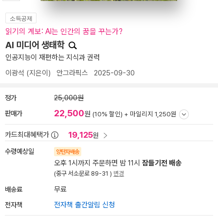
소득공제
읽기의 계보: AI는 인간의 꿈을 꾸는가?
AI 미디어 생태학
인공지능이 재편하는 지식과 권력
이광석
(지은이)
안그라픽스
2025-09-30
정가
25,000원
22,500
판매가
원
(10% 할인) +
마일리지 1,250원
19,125
카드최대혜택가
원
수령예상일
양탄자배송
오후 1시까지 주문하면 밤 11시
잠들기전 배송
(중구 서소문로 89-31 )
변경
배송료
무료
전자책
전자책 출간알림 신청