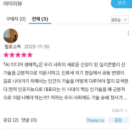
쓰기
마이리뷰
구매자 (0)
전체 (3)
메뉴
필로소픽
2025-11-30
『AI 미디어 생태학』은 우리 사회의 새로운 신앙이 된 실리콘밸리 산
기술을 근본적으로 의문시하고, 인류세 위기 현실에서 공동 번영의
길로 나아가기 위해서는 인간의 기술을 어떻게 다루어야 할지 모색한
다.먼저 인공지능으로 대표되는 이 시대의 핵심 신기술을 왜 근본적
으로 의문시해야 하는가? 저자는 우리 사회에도 기술 숭배 정서가 뿌
리 깊게 자리하기 때문이라 말한다.❝우리 사회에 첨단 테크놀로지는
더보기
성장 중독을 효과적으로 방어하는 스테로이드 약물이 된 듯하다. 불
공감 (
2
)
댓글 (0)
과 몇 년 전 우리는 코로나19 감염병 재난 시기 방역을 위해 바이러스
공포의 면역제로 각종 감시 기술을 도입했고 가상의 메타버스 일상에