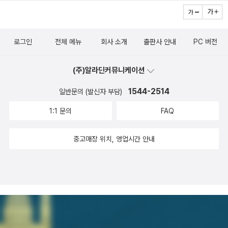
적 상상도 더 이상 유효하지 않다. 중요한 것은 인간-기술-자연의 관
루어진 세계에서 우리가 어떤 비판적 시각을 가져야하는지, 기술을
야 하는 상황을 만들어냈다. (…) 오히려 상담사들의 업무 난이도가
계를 어떻게 다시 배열하느냐이다. 인공/자연, 생명/기계 같은 경계를
어떤 방식으로 사용할 수 있는지 대안적 기술 실천의 관점을 제시하
실제 높아졌다. (…) 생성형 AI 챗봇과 일하는 콜센터 상담 노동자들
넘어 모든 존재의 복잡한 얽힘을 새롭게 배치하자는 제안은, 단순한
는 책인 것 같습니다.AI 기술로 인해 빠르게 변화할 세상에서 ‘어떻게
에게 이른바 ‘AI 뺑이’를 가속화해 노동자들을 편하게 만드는 상황이
로그인
전체 메뉴
회사 소개
출판사 안내
PC 버전
환경 담론을 넘어서는 철학적 사유를 요구한다. 특히 ‘감속주의’라는
공존할 것인가’ 를 고민하는데 도움이 될 것 같습니다. AI 가 변화시키
생각처럼 쉽게 이루어지지 않았다.❞책의 3부부터는 인공지능이 만들
개념이 인상적이다. 이는 단순한 속도 조절의 문제가 아니라, 가속·경
는 현재와 미래를 이해하고 싶거나, 기술과 사회의 연결 관계를 더 깊
어내는 기술 환각에서 깨어나 다른 삶을 꿈꾸는 상상력과 대안을 논
(주)알라딘커뮤니케이션
쟁·확장으로 대표되는 현대 기술문명을 잠시 멈추고, 그 아래에서 일
이 탐구하고 싶은 분들께 이 책을 추천드립니다.📘 서평단 도서 지원
한다. 이 책은 AI 기술의 생태주의적 접근과 해법을 강조한다. 인공지
어나는 생태적 균열을 감각적으로 읽어내는 훈련이다. 새로움과 속도
1544-2514
을 받아 작성했습니다.기술의 생태학적 자각은, 언제나 인간이 만든
일반문의 (발신자 부담)
능이 모든 것을 압도하는 디스토피아적 미래가 새로운 현실이 되는
에 익숙한 우리에게 느림, 얽힘, 돌봄, 공생 같은 정서는 낯설다. 그러
인공적인 것이 인간종은 물론이고 다른 스케일의 여러 사물들과 상호
것을 원치 않는다면 우리 인간은 비인간 존재와 평화롭게 얽혀야 한
1:1 문의
FAQ
나 저자는 인류세 위기 앞에서 이러한 생태적 감각을 회복하는 것이
착종되어 있는 망 속에 얽혀 있다는 것을 실감하고 각성하는 태도이
다. 인공지능 기술은 보통 인간계나 자연계와 무관하며 비물질이거나
생존의 윤리이자 조건이라고 강조한다. 이루다 챗봇 사례처럼 한국
다- P191
중고매장 위치, 영업시간 안내
탈물질의 것으로 다뤄져 왔다. 우리는 인공지능을 청정의 거대 과학
적 맥락의 분석도 책의 강점이다. 데이터 커먼즈, 파토스의 커먼즈, 돌
기술 발전 논리로 추앙하면서, 기실 그것이 물질적 실체 없이 존재할
봄의 정치 같은 개념들은 AI 시대의 새로운 윤리와 정치를 상상하게
수 없고 물질 논리와 긴밀히 연계돼 있다는 사실을 종종 잊는다. 가령
한다. 《AI 미디어 생태학》은 결국 기술을 다시 인간의 삶과 지구 생
인공지능은 인간의 노동과 인간 활동 데이터 등 비물질 자원은 물론
태계 안으로 돌려놓는 작업이다. 기술 숭배의 시대에 필요한 것은 더
이고, 에너지, 토지 광물, 냉각수, 데이터센터, 중앙처리장치(CPU),
빠르고 더 강한 기술이 아니라, 기술이 만들어내는 관계적 세계를 다
그래픽처리장치(GPU), 반도체, 클라우드 등 물질 자원과 미디어 인
시 그려보는 능력이다. 미친 듯 질주하는 자본의 기술 가속을 멈춰 세
프라의 동원 없이는 그 어떠한 연산처리도 불가능하다.저자는 페미니