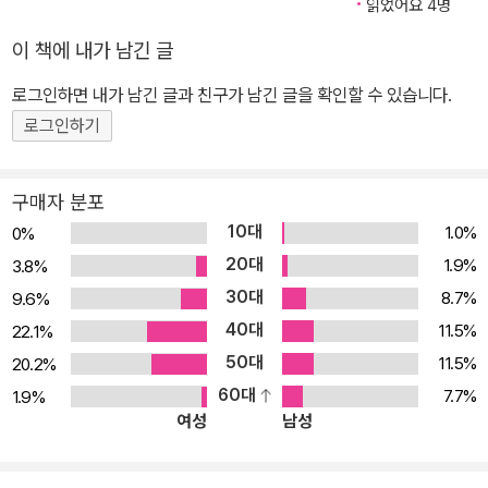
공지능 기술이 비물질적이며 청정한 미래산업’이라는 현수막 뒤에 감
읽었어요 4명
춰진 현실적 물성과 사회적 비용을 직시하는 것이 진정한 생태 전환
이 책에 내가 남긴 글
의 출발임을 지적한다. 『AI 미디어 생태학』은 “기술을 맹신하는 순진
로그인하면 내가 남긴 글과 친구가 남긴 글을 확인할 수 있습니다.
한 미래 낙관주의”와 “기술은 결국 파국을 부르는 숙명”이라는 이분
법 그 자체가 더는 현실적이지 않다고 말한다. 이제 인공/자연, 생명/
로그인하기
기계, 물질/비물질, 실제/가상 등의 이분법적 경계를 재배열하고, 다
양한 요소들이 어떻게 복잡하게 얽히고 있는지 새롭게 바라보기를 요
구매자 분포
청한다. 미디어와 기술이 변화의 최전선에서 끼치는 혼종적이고, 복
10대
1.0%
0%
잡화된 영향, 그리고 그 결과 사회가 직면하는 환경 파괴, 데이터 불평
20대
1.9%
3.8%
등, 사회적 양극화, 노동의 위계화 등의 문제를 풀 실마리는 “기술 자
30대
8.7%
9.6%
체의 속도와 무차별 적용을 조절하고, 생태와 사회의 조화로운 공생
40대
11.5%
22.1%
을 도모하는 것”에 있다. 오늘의 AI 혁신이 기술 그 자체가 아닌 “시민
50대
11.5%
20.2%
과 지구 모두의 지속가능한 미래 만들기”와 연결될 수 있도록, 모두를
60대
7.7%
1.9%
위한 새로운 패러다임을 제안한다.
여성
남성