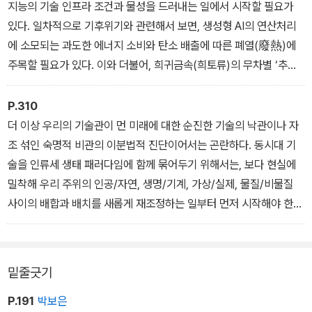
지능의 기술 인프라 조건과 물성을 드러내는 일에서 시작할 필요가
있다. 일차적으로 기후위기와 관련해서 보면, 생성형 AI의 연산처리
에 소모되는 과도한 에너지 소비와 탄소 배출에 따른 폐열(廢熱)에
주목할 필요가 있다. 이와 더불어, 희귀금속(희토류)의 무차별 ‘추출
주의(extractivism)’로 인한 자연환경 파괴와 피폐화, 추출과 채굴에
동원되는 남반구 노동자의 수탈, 희토류의 광산 채굴 이후의 독성 제
P.310
련 과정, 인공지능 강화학습 등에 동원되는 위태로운 노동자 지위 등
더 이상 우리의 기술관이 먼 미래에 대한 순진한 기술의 낙관이나 자
우리가 쉽게 보지 못하는 AI 생태 균열에 대한 구체적 실체를 드러내
조 섞인 숙명적 비관의 이분법적 진단이어서는 곤란하다. 동시대 기
는 작업이 필요하다.
술을 인류세 생태 패러다임에 함께 묶어두기 위해서는, 보다 현실에
밀착해 우리 주위의 인공/자연, 생명/기계, 가상/실제, 물질/비물질
사이의 배합과 배치를 새롭게 재조정하는 일부터 먼저 시작해야 한
다. 그럴 때 지구 곳곳에 만연한 기술 독성을 생태주의적으로 치유할
시험대가 열릴 것이다. 결국 감속주의는 미친 듯 질주하는 자본의 기
술 가속의 속도를 제어하고, 인류세 위기를 멈춰 세우는 중요한 방법
밑줄긋기
이 되어야 한다.
P.191
박보은