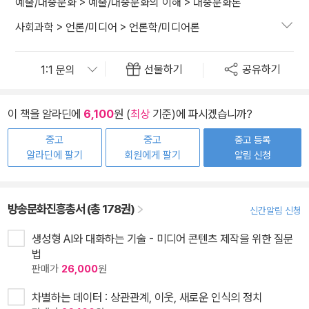
예술/대중문화
>
예술/대중문화의 이해
>
대중문화론
사회과학
>
언론/미디어
>
언론학/미디어론
선물하기
공유하기
이 책을 알라딘에
6,100
원 (
최상
기준)에 파시겠습니까?
중고
중고
중고 등록
알라딘에 팔기
회원에게 팔기
알림 신청
방송문화진흥총서 (총 178권)
신간알림 신청
생성형 AI와 대화하는 기술 - 미디어 콘텐츠 제작을 위한 질문
법
판매가
26,000
원
차별하는 데이터 : 상관관계, 이웃, 새로운 인식의 정치