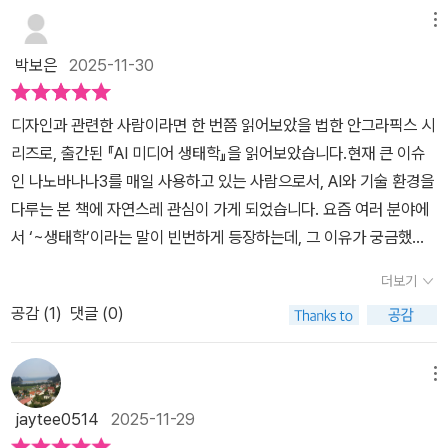
열광했던 적이 있다. (…) 이제는 생성형 인공지능이 우리 사회의 기
메뉴
술 축복이자 또 다른 신성장 동력으로 떠오르고 있다. 하지만 불행히
박보은
2025-11-30
도 그것이 미칠 사회와 노동시장 변화에 대한 비판적 분석이나 대응
책은 크게 부재하다.❞❝성장 숭배, 기술 과진화, 지대 욕망 등에 허우
디자인과 관련한 사람이라면 한 번쯤 읽어보았을 법한 안그라픽스 시
적거리는 것 외에 자본주의의 바깥을 아예 상상하기조차 어려운 그런
리즈로, 출간된 『AI 미디어 생태학』을 읽어보았습니다.현재 큰 이슈
우울한 ‘리얼리즘’ 현실에 있는 것이다. 그 가운데, AI 테크놀로지가
인 나노바나나3를 매일 사용하고 있는 사람으로서, AI와 기술 환경을
사회 구원의 메신저처럼 군림하는 모양새다.❞만성화된 경기 침체, 고
다루는 본 책에 자연스레 관심이 가게 되었습니다. 요즘 여러 분야에
용 불안이 일상화된 한국 사회에 신기술은 구세주처럼 여겨진다. 저
서 ‘~생태학’이라는 말이 빈번하게 등장하는데, 그 이유가 궁금했던
자는 “대체로 우리 사회는 신기술 선점과 기업 경쟁력 확보를 통한 경
분이라면 이 책에서 그 배경을 찾을 수 있을 것 같습니다.책에서 등장
제 발전의 낙수 효과에 집중하는 경향이 크다”고 지적한다.미디어는
더보기
하는 주요한 단어는 ‘생태적 얽힘(Entanglement)으로, 신유물론이
빅테크 회사의 소식을 앞다투어 보도해왔다. 반면 시민 데이터 인권
공감 (
1
)
댓글 (0)
라는 현대 철학을 접하며 익숙해진 개념이기도 합니다. 저자는 “기술
상실, 기술 대체 효과로 인해 사라지는 일자리, 기술 변화에서 배제된
의 생태학적 자각은, 언제나 인간이 만든 인공적인 것이 인간종은 물
사회 약자들의 소외, 플랫폼 노동 현실, 탈진실, 디지털 도파민에 사로
론이고 다른 스케일의 여러 사물들과 상호 착종되어 있는 망 속에 얽
메뉴
잡힌 데이터 소비 방식 등 기술이 가져온 온갖 사회 문제들은 그렇게
혀 있다는 것을 실감하고 각성하는 태도”라고 설명합니다. 즉, 인공지
비중 있게 다루지 않았다.저자는 숭배나 신앙의 대상이 된 우리 사회
jaytee0514
2025-11-29
능이 독립된 객체가 아니라 인간, 비인간, 자원, 데이터, 환경과 함께
의 미디어 기술을 제자리로 돌리기 위한 문제의식에서 출발한다. 먼