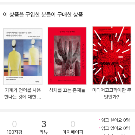
수록, 우리는 쉽게 “기술만이 해결책”이라는 착각에 빠진다. 이 책은
기술 그 자체만을 사회 혁신의 중심으로 여기는 것이 얼마나 위험한
이 상품을 구입한 분들이 구매한 상품
가, 그리고 도구로서의 기술이 사회적·생태적 책임 앞에서 어떻게 재
구성되어야 하는가를 근본적으로 질문한다. ‘AI 미디어 생태학’은 기
술이 마치 신앙이나 새로운 사회 질서의 대명사처럼 추앙받는 풍토를
바로잡으려는 문제의식에서 출발한다. 기술의 진보는 분명 인류의 중
요한 업적이지만, 이로 인해 지구 전체가 ‘인류세’라는 위기 국면에 놓
였다는 점을 외면할 수 없다. 책은 “기술이 곧 답”이라는 무비판적 접
근을 뛰어넘어, 과연 인공지능이 왜, 어떻게, 누구를 위해 쓰이고 있는
지 묻는다. 그리고 AI 시대의 혁신이 진정 공동 번영으로 이어지려면,
기후위기와 생태적 불평등 같은 현실 앞에서 기술과 인간 모두가 겸
기계가 언어를 사용
상처를 끄는 존재들
미디어고고학이란 무
손해야 하며, 기술 역시 생태주의적 시각에서 다시 설계·사용되어야
한다는 것에 대한 인
엇인가?
함을 강조한다. 특히 생태주의적 접근은 AI와 미디어 기술 인프라의
문학적 사유
이면을 낱낱이 보여준다. AI의 연산은 막대한 에너지 소비와 탄소 배
출을 수반하며, 희귀 광물의 무분별한 채굴과 노동 착취, 독성 폐기물
읽고 싶어요 0명
0
3
0
등 우리가 평소 직면하지 않는 문제까지 주목하게 한다. 책에서는 ‘인
읽고 있어요 0명
100자평
리뷰
마이페이퍼