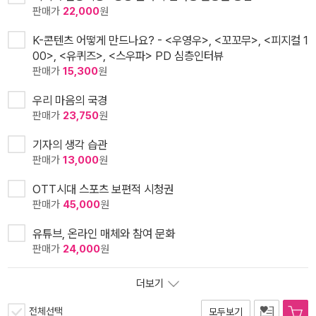
판매가
22,000
원
K-콘텐츠 어떻게 만드나요? - <우영우>, <꼬꼬무>, <피지컬 1
00>, <유퀴즈>, <스우파> PD 심층인터뷰
판매가
15,300
원
우리 마음의 국경
판매가
23,750
원
기자의 생각 습관
판매가
13,000
원
OTT시대 스포츠 보편적 시청권
판매가
45,000
원
유튜브, 온라인 매체와 참여 문화
판매가
24,000
원
더보기
전체선택
모두보기