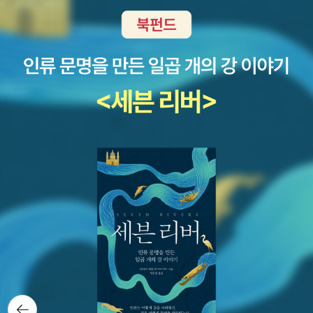
우고, 겸손한 기술·공생하는 기술이라는 미래를 상상하게 만드는 책.
스트 이론가 캐런 바라드의 ‘얽힘’ 개념, 문화 인류학자 애나 칭의 송
지금 우리에게 가장 필요한 질문을 던진다.“출판사에서 도서를 지원
이버섯 이야기(『세계 끝의 버섯』)를 가져와 인간/비인간 존재들의 상
받아 작성하였습니다.”#AI미디어생태학 #이광석 #안그라픽스 #AI
호의존적 관계와 얽힘, 돌봄 등을 이야기한다. 이 책은 제목에서도 드
미디어생태학 #기술비판 #인류세사유 #생태주의 #감속주의 #AI윤
러나듯 처음부터 끝까지 기술을 생태주의적으로 다루고 접근해야 한
리와미래 #책읽는샘 #함께성장
다고 강조한다. 기술적 대상은 그 내적 논리를 지닌 독립된 인공물이
나 따로 떨어진 개체적 존재가 아니다. 인공지능 기술은 생태계, 마음
계, 인간계, 자연계와 함께 복잡하게 얽혀있다. 우리는 이 얽힘을 제대
로 이해해야 한다.이 책의 마지막 장에서는 동시대 첨단 기술과 생태
주의적 조화로운 동거를 모색하는 방법을 이야기한다. 저자는 인류세
파국을 막기 위해서 기술 폭주에 대한 ‘감속주의적 전회’가 필요하다
고 말한다. 여기서 감속주의란 기술 ‘가속주의’와 반대되는 개념이다.
‘기술 가속주의’는 저렴한 자연에 기대어 자본주의적 생산 기계의 산
출 가능성을 최대치로 끌어올리면서 성찰 없는 성장과 발전을 꾀하는
것을 말한다.감속주의는 기술의 생태 사회적 숙의 과정을 통해 생명
과의 공존을 위해 기술의 속도를 조절하려는 성찰적 태도로, 인간중
뒤로가
심주의에 대한 반성적 성찰과도 닿아 있다.감속주의는 단순히 기술의
기