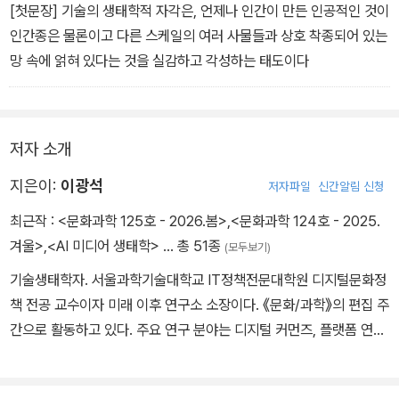
[첫문장] 기술의 생태학적 자각은, 언제나 인간이 만든 인공적인 것이
인간종은 물론이고 다른 스케일의 여러 사물들과 상호 착종되어 있는
망 속에 얽혀 있다는 것을 실감하고 각성하는 태도이다
저자 소개
지은이:
이광석
저자파일
신간알림 신청
최근작 :
<문화과학 125호 - 2026.봄>
,
<문화과학 124호 - 2025.
겨울>
,
<AI 미디어 생태학>
… 총 51종
(모두보기)
기술생태학자. 서울과학기술대학교 IT정책전문대학원 디지털문화정
책 전공 교수이자 미래 이후 연구소 소장이다. 《문화/과학》의 편집 주
간으로 활동하고 있다. 주요 연구 분야는 디지털 커먼즈, 플랫폼 연구,
기술 생태학, AI와 노동 등이다. 지은 책으로 《AI 미디어 생태학》, 《디
지털 폭식 사회》, 《피지털 커먼즈》, 《디지털의 배신》 등이 있고, 기획