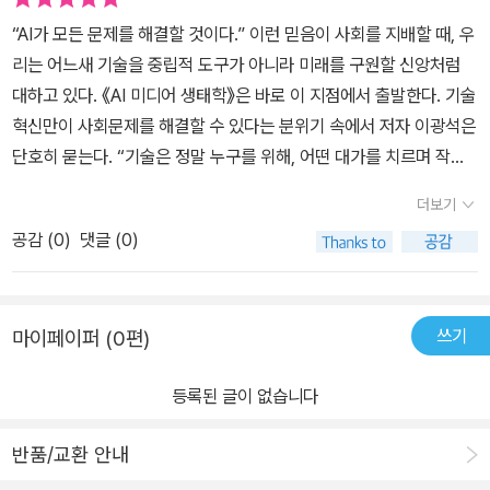
얽혀 존재하는 ‘관계적 기술 실체’라는 의미로 연결지을 수 있습니다.
저 인공지능 둘러싼 주요 쟁점들을 짚고, 기후재난 시대에서의 인공
“AI가 모든 문제를 해결할 것이다.” 이런 믿음이 사회를 지배할 때, 우
이러한 ‘얽힘’은 카렌 바라드(Karen Barad)의 이론에서 출발합니
지능 기술의 지위와 위상에 끊임없이 의문을 던진다. 그다음에는 생
리는 어느새 기술을 중립적 도구가 아니라 미래를 구원할 신앙처럼
다. 책에서도 밝혔듯 AI를 자기충족적 객체가 아니라, 계속해서 다른
성형 AI 문제를 깊게 파고든다. 우리가 과연 생성형 AI를 잘 활용할 수
대하고 있다. 《AI 미디어 생태학》은 바로 이 지점에서 출발한다. 기술
존재들과 영향을 주고받으며 삼투, 교차하는 관계 속에서 정체성이
있을까? 챗GPT는 나의 훌륭한 협업도구가 될 수 있을까? 저자의 분
혁신만이 사회문제를 해결할 수 있다는 분위기 속에서 저자 이광석은
형성되는 기술 실체로 바라보게 합니다.책은 인공지능을 중심으로 이
석은 ‘그렇지 않다’이다. 협업이라는 동등한 위치는커녕 기계와 인간
단호히 묻는다. “기술은 정말 누구를 위해, 어떤 대가를 치르며 작동
러한 관계적 얽힘과 생태계적 조건에 대해 풀어냅니다. 개념을 이해
의 지위가 역전될 것이라고 내다본다. 우리는 그럴듯한 일자리를 점
하고 있는가?” 이 책의 핵심은 단순한 기술 비판이 아니다. 저자는
하기 위해서 여러 현대 철학의 배경 지식이 뒷받침되어야 하지만, 저
더보기
점 잃어갈 것이라 전망한다. 저자는 인간과 인공지능 사이에 권력이
인류세라는 거대한 위기 국면 속에서 AI가 인간 삶과 생태계를 어떻
자는 독자가 따라올 수 있도록 20세기 미디어 이론부터 설명을 시작
동 현상이 내밀하게 이루어지고 있다고 분석한다. 점점 더 많은 사람
공감 (
0
)
댓글 (0)
게 재편하는지 실증적으로 추적한다. 특히 책의 가장 큰 미덕은 AI의
합니다. 발터 벤야민(Walter Benjamin) 부터 시작하여 기술철학,
들이 AI 기업과 인력 브로커 업체의 하청이나 도급을 받고 ‘어시’ 일감
‘비물질성 신화’를 해체하는 대목이다. 우리는 흔히 AI를 깨끗하고 미
매체 이론 등 AI 미디어를 이해하기 위한 주요 사상들을 맥락있게 설
을 수행하거나, 인력시장 플랫폼에서 단기 계약직을 수행하는 유령노
래지향적인 기술로 여기지만, 그 이면에는 막대한 에너지 소비와 탄
명해 주는 점이 인상적이었습니다. 단순한 기술 중심 설명이 아닌, 미
동자나 미세노동자라는 불안한 지위를 가지게 될 것이다.❝애초 인공
쓰기
마이페이퍼 (0편)
소 배출, 희토류 채굴 과정의 환경 파괴, 남반구 광산 노동자와 데이터
학적 관점과 기술적 사례, 예술 작품의 사례를 통해 책에서 말하는 ‘아
지능 자동화 시스템을 발 빠르게 도입한 은행들은 업무의 기본적인
라벨링 노동자의 착취가 켜켜이 붙어 있다. AI는 결코 청정하지 않으
트-테크’의 흐름을 따라갈 수 있도록 구성되어 있습니다. 또한 생성형
고객 문의를 AI 챗봇이 처리하는 대신, 인간 상담사는 고객들의 복잡
등록된 글이 없습니다
며, 투명해 보이지만 불투명한 생태적 비용을 떠안고 있다. 동시에
AI의 급격한 변화 속도, 데이터 기반 사회가 맞닥뜨린 노동, 자본, 환
한 상담 서비스 문제 해결에 집중할 수 있다고 낙관했다. 그런데 실제
책은 기술 낙관주의와 기술 비관주의라는 낡은 이분법을 모두 거부한
경 문제, 플랫폼 생태계의 권력 구조 등 우리가 일상에서 체감하고 있
AI 챗봇의 활용 효과는 은행이 의도했던 것과 전혀 달랐다. 많은 경우
반품/교환 안내
다. 미래를 낙관하는 해피엔딩 서사도, 파국을 예감하는 디스토피아
는 현대 사회 의 전반적인 담론도 함께 다룹니다. 수많은 데이터로 이
에 콜센터 상담원이 AI 챗봇에 지쳐 화가 잔뜩 나 있는 고객을 상대해