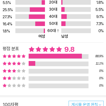
옛 모습이 등장해요. 서로 다른 재료가 하나로 버무려져 새로운
20대
1.8%
5.5%
맛을 만드는 김치처럼 서로 다른 개성을 지닌 마을도 하나로 버무
30대
5.5%
25.5%
려져 더 흥겨운 ‘김장하는 날’이 된답니다. 《새콤달콤 김치 대회》
40대
9.1%
27.3%
과 함께 분주함, 맛을 보는 설렘, 함께 먹는 기쁨까지 가득한 김장
50대
7.3%
16.4%
하는 날을 만나 보세요. 김치를 좋아하는 어린이 독자도 싫어하는
60대
0%
1.8%
어린이 독자도 웃으며 읽게 될 유쾌한 그림책입니다.
여성
남성
9.8
평점 분포
88.9%
11.1%
0%
0%
0%
100자평
게시물 운영 원칙