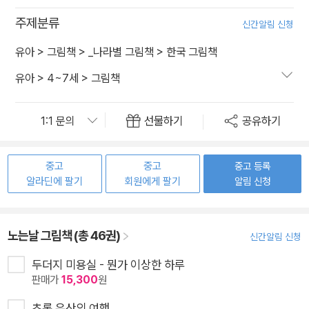
주제분류
신간알림 신청
유아
>
그림책
>
_나라별 그림책
>
한국 그림책
유아
>
4~7세
>
그림책
선물하기
공유하기
중고
중고
중고 등록
알라딘에 팔기
회원에게 팔기
알림 신청
노는날 그림책 (총 46권)
신간알림 신청
두더지 미용실 - 뭔가 이상한 하루
판매가
15,300
원
초록 우산의 여행