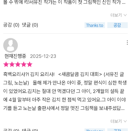
볼 수 밖에 🫡서유진 작가는 이 작품이 첫 그림책인 신인 작가 👍🏻
침이 고이고 재미있다그리고 예전 온동네가 모여하던 김장하는
이 책은 딸기, 바나나, 블루베리, 배마을의 김치 담그기 대회를 다
날 같기도 하다서로 품앗이하며 나눠먹던 따뜻한 날이 기억속을
더보기
룬 내용으로딸기마을은 딸기 🍓를바나나마을은 바나나 🍌를블
스쳐지나간다김치대회에서 김치축제로 마무리하는 따뜻한 마음
공감 (
0
)
댓글 (0)
루베리마을은 블루베리 🫐를배마을은 배 🍈를 주재료로김치양
까지 느낄수 있는 새콤달콤 맛있는 그림책이다아이들과 실제로
념 🌶️을 버무려 만든 김치를 선보이는데김치를 맛본 심사위원은
김치재료를 준비해서 함께 김치를 담그는 추억을 만들어도 좋을
우열을 가리기 어려워하고김치대회의 최종 우승마을은 🤔🤔🤔
메뉴
것 같다​​#새콤달콤김치대회#서유진그림책#노는날#한국그림책
🤔책을 통해 확인하는 걸로 ✌️ 정육점 아저씨의 맛있는 수육 🥩
현재진행중
2025-12-23
출판협회#2025그림책공모전당선작#김치#김장#과일#협동#
후원으로온 마을 참가자는 김장날의 본연의 모습을 되찾아맛있
그림책추천
는 수육과 함께 서로서로 만든 김치를 맛보며 좋은 시간을 보내며
흑백요리사?! 김치 요리사! <새콤달콤 김치 대회> (서유진 글
끝이 난다는 🤗 이 책은 김치 🥬에 관한 편견을 깨주는 아주 신선
그림, 노는날) 올해 제가 만나온 아이 중, 정말 편식이 심한 학생
한 내용이었고 우리 주변에 있는 모든 식재료가 김치의 재료가 될
이 있었어요.김치는 절대 안 먹겠다던 그 아이, 2개월의 설득 끝
수 있다는 생각을 갖게 하였다.그림도 정말 귀엽고 ✌️ 내용도 새
에 4월 말부터 아주 작은 김치 한 점씩 먹고 있어요.그 아이 이야
로워서 읽는 내내 웃음이 끊이지 않았던 그림책 📒이 책은 김치
기를 듣고 노는날 출판사에서 정말 멋진 그림책을 보내주셨답니
먹기 어려워하는 우리 아이들에게김치에 관한 편견을 깰 수 있게
다. 표지부터 수상합니다. 김치 그림책인데, 김치에 들어가는 채
도와줄 수 있어서 추천해 봄 🤗🗂️🗂️🗂️ #새콤달콤김치대회 #서
더보기
소가 표지에 안 보입니다.딸기, 바나나, 블루베리, 배 과일만 보여
유진 #한국그림책출판협회 #그림책공모전당선작#노는날 #신
공감 (
0
)
댓글 (0)