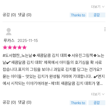
열렸어요!딸기, 바나나, 블루베리, 배 마을이 참가했다니…벌써부
더보기
터 맛이 궁금하죠? 😋🍓 딸기 마을은 향긋하고 화끈하게,🍌 바
공감 (
0
)
댓글 (0)
나나 마을은 부드럽고 달콤하게,🫐 블루베리 마을은 톡톡 터지는
상큼함으로,🍐 배 마을은 시원하게 매콤한 김치를 만들어요.《새
콤달콤 김치 대회》는우리 전통 음식 ‘김치’에과일 마을의 상상력
메뉴
을 더한톡톡 튀는 그림책이에요✨❣️함께 읽으면서“우리라면 어
루카스
2025-11-15
떤 과일 김치를 만들까?”이야기 나누는 시간이정말 즐거웠어요
💬좋아하는 과일 귤김치망고김치, 멜론김치까지!📖 김치를 좋아
#도서협찬_노는날🍀새콤달콤 김치 대회🍀서유진그림책🍀노는
하는 아이도,매운 걸 싫어하는 아이도웃게 되는 유쾌한 그림책!김
날✔️‘새콤달콤 김치 대회’ 제목에서 아이들의 호기심을 확 사로
장을 나누는 즐거움과 함께‘함께 버무리는 마음’을배울 수 있었어
잡습니다.표지의 그림을 보더니 과일로 김치를 담그는 건가요?
요💛➿️➿️❣️함께 생각해 보기🍽️ 우리 가족이라면어떤 과일 김
묻는 아이들~ 맛있는 김치가 완성될 거라며 기대합니다. .✔️면지
치를 만들어볼까요?🥬 김치를 함께 담그는 일엔어떤 마음이 담
에서 시작되는 이야기여러분~제1회 새콤달콤 김치 대회가 열립
겨 있을까요?💬 맛이 다 달라도함께 먹으면 더 맛있는 이유는 뭘
니다.오전 10시, 재료는 김장 재료와 최선을 다해 대회에 참여할
까요?#매력찾기🥬심사위원 김배추 씨의심사평도 너무 너무 유
더보기
마음어떤 마을에서 어떤 비법으로 대회를 참여하게 될까요?심사
쾌해요!달콤보들보들매콤👉4글자 심사어떤 과일김치인지눈치
공감 (
0
)
댓글 (0)
위원은 김치 사랑 협회에서 나오신 김배추 대표님!참가마을은 딸
채셨나요?👀매력만점 심사평에모두 빠져들었어요!❣️#밑줄긋기