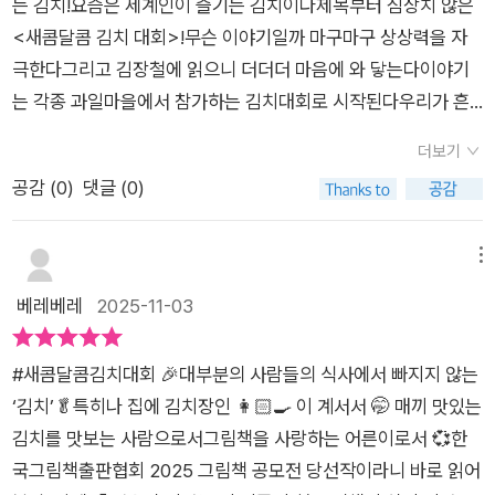
는 김치!요즘은 세계인이 즐기는 김치이다​제목부터 심상치 않은
제는 조금씩 보기 힘들어지고 있는 풍경이다. <새콤달콤 김치 대
<새콤달콤 김치 대회>!무슨 이야기일까 마구마구 상상력을 자
회>는 신인작가 발굴을 목적으로 하는 한국그림책출판협회 그림
극한다그리고 김장철에 읽으니 더더더 마음에 와 닿는다​이야기
책 공모전 2025년 당선작이다.1회 당선작은 <하여튼 이상해>,
는 각종 과일마을에서 참가하는 김치대회로 시작된다우리가 흔
현단2회 당선작은 <어느날 똑똑>, 박지희책에 나온 김치는 작가
히 아는 김치가 아니라, 딸기, 바나나, 블루베리, 배 마을에서 온
가 창조한 상상 속의 김치가 아니라실제 누군가 시도해본적이 있
더보기
과일들이 모여 새콤달콤한 김치를 만드는 것이다각 마을마다 김
는 김치들로 어린이들도 엄마, 아빠를 졸라 맛보면 그림책을 곱절
공감 (
0
)
댓글 (0)
치를 담그는 비법이 있다새빨갛고 향이 강한 재료!양념살살바르
로 즐길 수 있을 것이다.
기!동글동글 굴리면서 양념 묻히기!키큰집 재료!?김치 담그는 날
엔 수육이지~! 김치에 수육! 국룰로 마무리되는 아주 기분 좋은
메뉴
순간이다​이 책은 과일로 김치를 담그면 어떤 맛이 날지 상상하는
베레베레
2025-11-03
즐거움도 주지만, 서로 다른 개성과 생각들을 가진 존재들이 함께
어우러지는 과정도 즐겁게 보여준다평범함을 뒤집는 재치 있는
#새콤달콤김치대회 🎉대부분의 사람들의 식사에서 빠지지 않는
발상과 다채로운 과일 김치들을 통해 호기심과 상상력을 마구마
‘김치’🥬특히나 집에 김치장인 👩🏻‍🍳 이 계서서 🤭 매끼 맛있는
구 뿜어질 수 있게 한다관계의 소중함과 서로를 이해하는 따뜻한
김치를 맛보는 사람으로서그림책을 사랑하는 어른이로서 💞한
메시지를 모락모락 김이 나는 수육으로 승화하고 있다​과일 김치
국그림책출판협회 2025 그림책 공모전 당선작이라니 바로 읽어
대회라니, 거기에 김이 모락모락 윤기좔좔 수육까지 생각만 해도