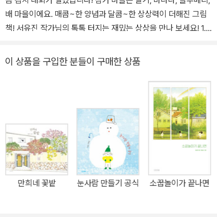
배 마을이에요. 매콤~한 양념과 달콤~한 상상력이 더해진 그림
책! 서유진 작가님의 톡톡 터지는 재밌는 상상을 만나 보세요! 1.
새콤달콤 김치 대회! 대회 참가 마을은 딸기, 바나나, 블루베리,
배 마을?! 이름부터 심상치 않은 대회, 새콤달콤 김치 대회가 열
이 상품을 구입한 분들이 구매한 상품
렸어요. 그리고 이름처럼 새콤하고 달콤함을 대표하는 과일 마을
에서 참가했답니다. 참가 마을은 딸기, 바나나, 블루베리, 배 마을
이에요! 딸기 마을, 바나나 마을, 블루베리 마을, 배 마을 사람들
은 마을만의 비법으로 맛있는 김치를 만들기 시작해요. 각 마을은
과일을 따는 모습부터 달라요. 딸기 마을은 색과 향기를 보고, 바
나나 마을은 통통하고 광이 나는 바나나를 쓰죠. 블루베리 마을과
배 마을은 크기가 중요해요. 블루베리 마을은 딱 알맞은 크기가
있고, 배 마을은 무조건 커야 하죠. 이렇게 김치가 되기에 딱! 알
맞은 과일을 골라서 저마다의 방법으로 양념을 버무려요. 잘 버무
만희네 꽃밭
눈사람 만들기 공식
소꿉놀이가 끝나면
린 과일 김치는 어떤 맛일까요? 딸기 김치는 화끈하게 매콤하고,
화끈하게 달콤해요. 먹는 순간 락스타가 된 것 같은 기분이죠. 바