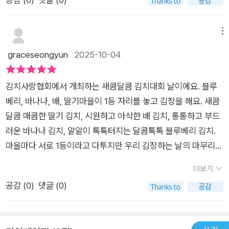
요.제주도에 귤김치가 있는데, 설마 혹시?! 맞습니다, 각종 과일
간도서 #신간그림책 #도서추천 #그림책추천#서평 #서평단 #서
로 김치를 만들어 내요!주재료가 과일이기 때문에 아이들이 매운
평스타그램 #책스타그램 #김치
양념보다는 과일에 집중해서 그림책을 보게 됩니다. 그렇다면,
메뉴
과연 김치 대회의 우승자는 누구일까요?결말이 궁금하신 분은
graceseongyun
2025-10-04
그림책에서 확인해 보세요. 그렇게 김치를 안 먹던 아이는 지금
도 여전히 김치를 싫어합니다.다만, 배추김치보다도 싫어하던 깍
김치사랑협회에서 개최하는 새콤달콤 김치대회 날이에요. 블루
두기를 이제는 하나는 꼭 먹으려고 하고무피클도 안 먹던 아인데
베리, 바나나, 배, 딸기마을이 1등 자리를 놓고 김장을 해요. 새콤
피클은 이제 곧잘 먹습니다.국물의 온갖 파를 건져내던 아이인데,
달콤 매콤한 딸기 김치, 시원하고 아삭한 배 김치, 통통하고 부드
이제는 두툼하게 썬 파도 잘 먹어요. 음식에 대한 거부감이 큰
러운 바나나 김치, 알알이 톡툭터지는 달콤톡톡 블루베리 김치.
아이일수록,이렇게 그림책을 통해 음식에 대한 간접경험을 높여
마을마다 서로 1등이라고 다투지만 우리 김장하는 날의 마무리가
주고아주 잘게 쪼개서 손톱 하나 정도씩 먹는 경험만 쌓여도더 잘
그렇듯 수육을 곁들인 축제로 마칩니다. 책에 나온 김치들의 맛을
먹게 되더라고요. 좋은 책 보내주신 노는날 출판사에 감사드려
더보기
상상하며 즐거웠고 만화처럼 칸칸 나눈 페이지가 재밌었어요.
요.이 책에 푹 꽂힌 어떤 아이의 집에서 푹 익은 다음에야 제 품에
공감 (
0
)
댓글 (0)
다시 돌아왔네요. ^^ #그림책추천 #새콤달콤김치대회 #노는날
출판사 #서유진작가