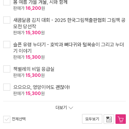
봄 여름 가을 겨울, 시와 함께
판매가
16,200
원
새콤달콤 김치 대회 - 2025 한국그림책출판협회 그림책 공
모전 당선작
판매가
15,300
원
슬픈 유령 누더기 - 호박과 뼈다귀와 털복숭이 그리고 누더
기 이야기
판매가
15,300
원
책벌레의 비밀 응급실
판매가
15,300
원
으으으으, 엉망이어도 괜찮아!
판매가
15,300
원
더보기
전체선택
모두보기