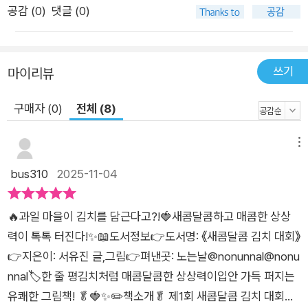
공감 (
0
)
댓글 (0)
쓰기
마이리뷰
구매자 (0)
전체 (8)
메뉴
bus310
2025-11-04
🔥과일 마을이 김치를 담근다고?!🍓새콤달콤하고 매콤한 상상
력이 톡톡 터진다!✨📖도서정보👉도서명: 《새콤달콤 김치 대회》
👉지은이: 서유진 글,그림👉펴낸곳: 노는날@nonunnal@nonu
nnal🏷한 줄 평김치처럼 매콤달콤한 상상력이입안 가득 퍼지는
유쾌한 그림책! 🥬🍓✨✏️책소개🥬 제1회 새콤달콤 김치 대회가