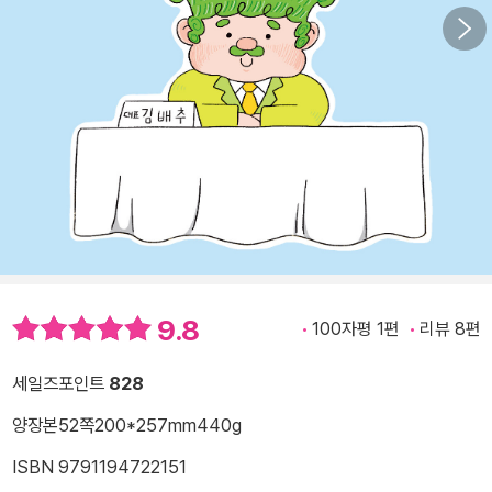
9.8
100자평 1편
리뷰 8편
세일즈포인트
828
양장본
52쪽
200*257mm
440g
ISBN 9791194722151