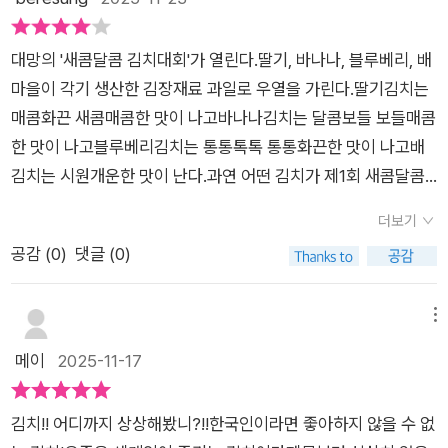
버무려져 새로운 맛을 만드는 김치처럼서로 다른 우리가 함께 읽
들어보고 싶어했지요.김장이 힘들고 사먹는 집들도 많아지면서
으며 즐거운 상상으로 하나 되는 시간을 가질 수 있었는데요..✔️
요즘은 많이 안하지만, 그래도 일년동안 먹을 김치를 다함께 모여
그림책을 함께 읽은 아이들의 즐거운 상상이 더해진 김치는치킨
대망의 '새콤달콤 김치대회'가 열린다.딸기, 바나나, 블루베리, 배
만드는 우리만의 고유한 문화입니다.그렇기 때문에 ‘유네스코 인
김치, 젤리 김치, 엄마를 위한 커피 김치... 등재미있는 상상으로
마을이 각기 생산한 김장재료 과일로 우열을 가린다.딸기김치는
류무형문화 유산’에도 등재되었어요.쌀쌀한 날씨와 함께 김장이
웃음 꽃을 피워냈답니다..✔️아이들과 함께 읽어보세요.유네스코
매콤화끈 새콤매콤한 맛이 나고바나나김치는 달콤보들 보들매콤
다가옵니다.아이들과 함께 재미있게 김장하며 우리 고유의 문화
인류무형문화유산에 등재된 소중한 문화유산함께와 어울림, 나
한 맛이 나고블루베리김치는 통통톡톡 통통화끈한 맛이 나고배
도 즐겨보고 마지막은 맛있는 수육도 함께 해보세요.또또와 귀염
눔과 연대의 의미를 되짚어 볼 있는한국의 전통 공동체 문화 김장
김치는 시원개운한 맛이 난다.과연 어떤 김치가 제1회 새콤달콤
이도 할머니 밭으로 김장하러 갈 거에요.#노는날출판사 로부터
에 대해 재미있게 알아보는 시간 가져보시길 바랍니다..상상력이
김치대회 우승자가 될까집에서 김장을 하면 그냥 김장만 담그는
제공받아 주관적으로 작성하였습니다.
더보기
톡톡 터지는 매력만점, 개성만점에 유쾌한이 책은 출판사로부터
것이 아니라고기를 끊는 물에 익힌 수육에 갓 담근 겉절이를 곁들
공감 (
0
)
댓글 (0)
지원 받았습니다.
여 먹는 것이 일종의 불문율이다.사람들이 겨우내 먹을 힘든 김장
을 함께 준비하고방금 만든 김치를 수육과 같이 먹으면서 김치가
잘 됐는지 맛보고 노동으로 찾아온 배고픔을 달래며 즐거운 한때
메뉴
를 보내는 한국의 관습을 김치대회를 통해 자연스럽게 드러낸다.
메이
2025-11-17
마을 사람들은 이미 누가 1등을 했는지는 까마득히 잊고삼삼오오
모여앉아 즐거운 이야기 꽃을 피우며 겉절이를 곁들인 수육을 먹
김치!! 어디까지 상상해봤니?!!한국인이라면 좋아하지 않을 수 없
는데 열중인 모습은여럿이 참여하는 김장문화가 사라지면서 이