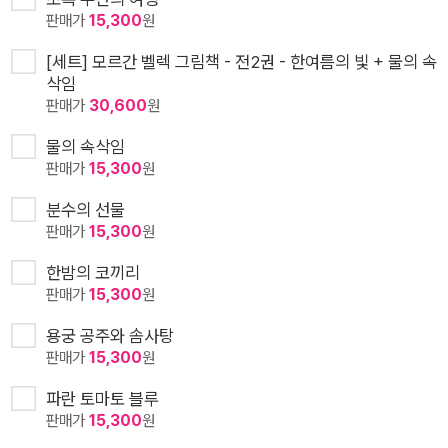
판매가
15,300
원
[세트] 모르간 벨렉 그림책 - 전2권 - 한여름의 빛 + 물의 속
삭임
판매가
30,600
원
물의 속삭임
판매가
15,300
원
분수의 선물
판매가
15,300
원
한밤의 코끼리
판매가
15,300
원
용궁 공주와 솜사탕
판매가
15,300
원
파란 토마토 블루
판매가
15,300
원