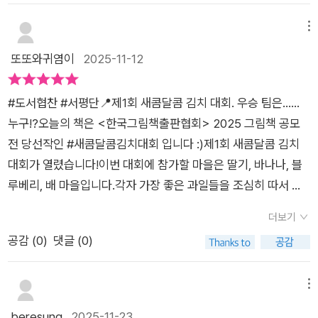
기, 바나나, 블루베리, 배 마을.✔️참가 1번 딸기 마을은무조건 새
🧑‍🦱나눠 먹어야 김장하는 날 같지.🧑‍🦱다들 어서 와서 앉아요.
빨갛고 향이 강한 딸기로 양념은 매콤하게~매콤 화끈 새콤 매콤
메뉴
🗨저도 그 자리에 앉아서매콤달달한 김치에 따끈한 수육 한 점,
딸기 김치 완성✔️참가 2번 바나나 마을은통통하고 빤딱빤딱 광
또또와귀염이
2025-11-12
함께 먹고 싶은 마음이 들었어요😋💕🥬출판사로부터 도서를 제
이 나는 바나나를 자르지 않은 바나나와 자른 바나나를 준비해서
공받아서평을 작성하였습니다.감사합니다, 노는날❣️#노는날#그
뭉개지지 않게 살살 특별한 양념에 묻히면달콤 보들 보들 매콤 바
림책추천 #서유진작가 #새콤달콤김치대회#한국그림책출판협
#도서협찬 #서평단📍제1회 새콤달콤 김치 대회. 우승 팀은……
나나 김치 완성✔️참가 3번 블루베리 마을은100원만 한 크기의
회 #김치그림책 #그림책서평
누구!?오늘의 책은 <한국그림책출판협회> 2025 그림책 공모
블루베리를 1년 숙성시켜동글동글 굴리면서 양념 묻히면통통 톡
전 당선작인 #새콤달콤김치대회 입니다 :)제1회 새콤달콤 김치
톡 통통 화끈 블루베리 김치 완성✔️참가 4번 배 마을은마을에서
대회가 열렸습니다!이번 대회에 참가할 마을은 딸기, 바나나, 블
키가 제~일 큰 최씨네 배로비법은 있어유~~시원 개운 시원 개
루베리, 배 마을입니다.각자 가장 좋은 과일들을 조심히 따서 준
운 배 김치 완성.✔️자, 그럼 1등은 어느 마을이 차지하게 될까요?
비하고 양념을 묻힙니다.그리하여 딸기 김치는 화끈, 매콤, 새콤
✔️김장을 마친 우리에게 필요한 건~?🤭.✔️매력 넘치는 그림책
더보기
하고 바나나 김치는 달콤, 보들, 매콤하지요.블루베리 김치는 통
이었어요.한국인의 1년 밥상을 책임지는 김장!김장을 할 때면 온
공감 (
0
)
댓글 (0)
통, 톡톡, 화끈하고 배 김치는 시원, 개운합니다.과연 이번 어느
동네가 잔치를 열었던지난 추억이 생각나 미소가 지어졌답니다..
과일 마을이 김치 대회의 우승 마을이 될까요?귀염이와 김치에
✔️시대가 변함에 따라 김장 문화도 조금씩 사라져 가고 있는 요
넣어보고 싶은 음식들을 이야기하며 재미있게 읽어보았어요.귀
메뉴
즘그림책을 통해 김장 문화도 알아보고서로 다른 재료가 하나로
염이는 초콜렛이 들어간 김치를, 엄마는 커피가 들어간 김치를 만
beresung
2025-11-23