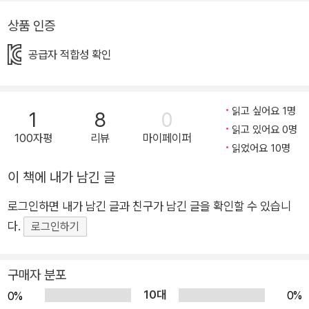
나나 김치는 매콤하면서 부드러워요. 폭신한 구름 이불에 누워서
상품 인증
맛있는 꿈을 꾸는 맛이랄까요? 블루베리 김치는 먹는 순간 입에
서 톡톡 터져요. 매콤한 맛이 한 번, 달콤한 맛이 한 번. 톡톡 터져
공급자 적합성 확인
서 저절로 춤을 추게 만든다니까요. 배 김치는 등산 후에 마시는
생수처럼 시원한 맛이 일품이에요. 서유진 작가님은 우리 전통 음
식인 김치에 재밌는 상상을 더해 새콤달콤한 김치들을 만들었어
읽고 싶어요 1명
1
8
0
요. 재료를 고르고, 김치를 담그고, 맛을 표현하는 장면마다 작가
읽고 있어요 0명
100자평
리뷰
마이페이퍼
읽었어요 10명
님의 상상력이 톡톡 터진답니다. 마치 무한 변신 가능한 김치처럼
요! 2. 제1회 새콤달콤 김치 대회 우승 마을은… 누구?! 주변에서
이 책에 내가 남긴 글
구할 수 있는 재료로 김장을 담그는 일은 우리 조상들에겐 당연한
로그인하면 내가 남긴 글과 친구가 남긴 글을 확인할 수 있습니
일이었어요. 해외에 나가서 살았던 동포들은 주변에서 구할 수 있
다.
로그인하기
는 독특한 재료로도 김치를 만들었죠. 이렇게 김치를 사랑한 덕분
에 김장은 ‘유네스코 인류무형문화 유산’에 등재되었어요. 함께
김치를 만들고, 나누어 먹는 모든 일이 가치 있다고 여겨진 거예
구매자 분포
요. 《새콤달콤 김치 대회》에서도 함께 만들고, 나누어 먹는 우리
10대
0%
0%