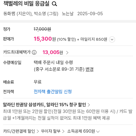
책벌레의 비밀 응급실
동화쌤
(지은이),
박소영
(그림)
노는날
2025-09-05
정가
17,000원
15,300
판매가
원
(10% 할인) +
마일리지 850원
13,005
카드최대혜택가
원
수령예상일
택배 주문시 내일 수령
(중구 서소문로 89-31 기준)
변경
배송료
무료
전자책
전자책 출간알림 신청
알라딘 만권당 삼성카드, 알라딘 15% 청구 할인
최대 1만원 또는 2만원 할인(전월 30만원 또는 60만원 이용 시) / 카드 발
급월 +1개월까지는 전월 실적이 없어도 최대 1만원 혜택 제공
카드/간편결제 할인
무이자 할부
소득공제 690원