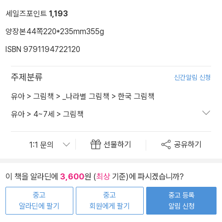
세일즈포인트
1,193
양장본
44쪽
220*235mm
355g
ISBN 9791194722120
주제분류
신간알림 신청
유아
>
그림책
>
_나라별 그림책
>
한국 그림책
유아
>
4~7세
>
그림책
선물하기
공유하기
이 책을 알라딘에
3,600
원 (
최상
기준)에 파시겠습니까?
중고
중고
중고 등록
알라딘에 팔기
회원에게 팔기
알림 신청