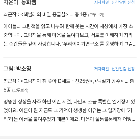
벌레를 쫓아 신비한 지하실에 도착한 소리.
지은이:
동화쌤
저자파일
신간알림 신청
그곳에는 상처 입은 책들이 가득했어요.
최근작 :
<책벌레의 비밀 응급실>
… 총 1종
(모두보기)
아이들과 그림책을 읽고 나누며 함께 웃는 시간이 세상에서 가장 소
소리는 책벌레를 돕기 위해 비밀 응급실로 향하게 되는데…….
중합니다. 그림책을 통해 마음을 들여다보고, 서로를 이해하며 자라
는 순간들을 깊이 사랑합니다. ‘우리이야기연구소’를 운영하며 그림
과연 버려진 책들에게는 어떤 사연이 있을까요?
책 수업을 기획하고, 그림책을 사랑하는 이들과 배움을 나누고 있습
비밀 응급실에서는 대체 어떤 일이 벌어질까요?
니다. 직접 그림책을 쓰는 일은 아이들과 더 가까이 마주하고, 진심을
그림:
박소영
저자파일
신간알림 신청
나누고 싶은 꿈을 이어 가는 또 하나의 여정입니다. 책도 감정을 가지
찢어진 마음을 꼼꼼히 꿰매고,
고 있다고 생각합니다. 찢기고 버려진 책은 마치 외면당한 아이의 마
사랑의 붕대를 칭칭 감아 주세요!
최근작 :
<그림책이 참 좋아 D세트 - 전25권>
,
<백설기 공주>
… 총
음처럼 느껴지니까요. 이 책을 통해 부모님과 아이가 다시 연결되고,
책벌레들과 함께하는 세상에서 가장 따듯한 응급실 이야기
5종
(모두보기)
책장을 다시 여는 손길이 조금씩 더 많아지기를 바랍니다.
엉뚱한 상상을 자주 하던 어린 시절, 나만의 조금 특별한 일기장이 있
었어요. 어른이 된 지금도 그 기억이 생생한 이유는 그 일기장에 ‘키
티’라는 이름을 붙여주었기 때문이에요. 마음이 울퉁불퉁해져 어떻게
해야 할지 모를 때마다 나는 키티에게 이런저런 속 이야기를 털어놓
곤 했어요. 하일이에게 젤리가 있듯이 말이요. 쓰고 그린 책으로는