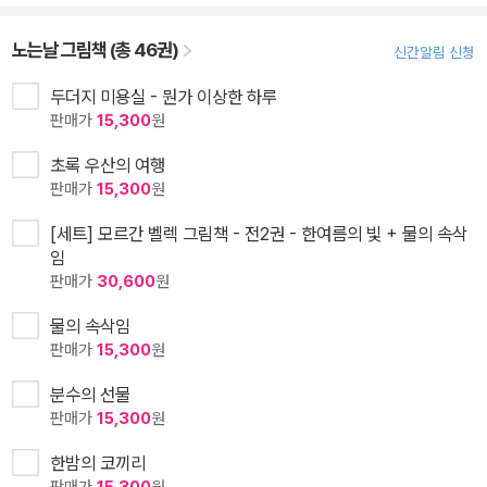
노는날 그림책 (총 46권)
신간알림 신청
두더지 미용실 - 뭔가 이상한 하루
판매가
15,300
원
초록 우산의 여행
판매가
15,300
원
[세트] 모르간 벨렉 그림책 - 전2권 - 한여름의 빛 + 물의 속삭
임
판매가
30,600
원
물의 속삭임
판매가
15,300
원
분수의 선물
판매가
15,300
원
한밤의 코끼리