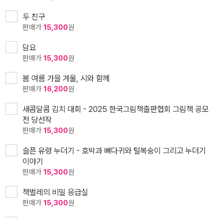
두 친구
판매가
15,300
원
담요
판매가
15,300
원
봄 여름 가을 겨울, 시와 함께
판매가
16,200
원
새콤달콤 김치 대회 - 2025 한국그림책출판협회 그림책 공모
전 당선작
판매가
15,300
원
슬픈 유령 누더기 - 호박과 뼈다귀와 털복숭이 그리고 누더기
이야기
판매가
15,300
원
책벌레의 비밀 응급실
판매가
15,300
원