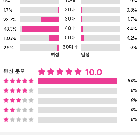
10대
0%
0%
작가님은 책과 도서관을 사랑하는 ‘그림책 덕후’랍니다. 상처받은 책
20대
0.8%
1.7%
들이 다시 치유받는 이 사랑스러운 이야기를 다정한 그림체로 그려
30대
1.7%
23.7%
주셨지요. 버려진 책의 목소리를 듣고, 새로운 여정을 떠나는 책의 모
40대
3.4%
48.3%
습을 지켜보면서, 아이들은 독서의 즐거움과 더불어 책을 아끼는 마
50대
4.2%
13.6%
음을 배우게 될 거예요.
60대
0%
2.5%
여성
남성
10.0
평점 분포
100%
0%
0%
0%
0%