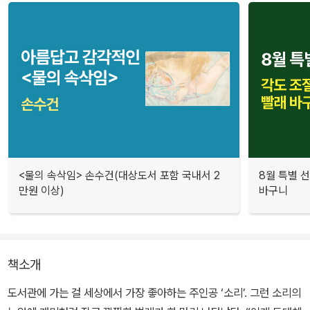
<물의 속삭임> 손수건(대상도서 포함 국내서 2
8월 특별 선
만원 이상)
바구니
책소개
도서관에 가는 걸 세상에서 가장 좋아하는 주인공 ‘소리’. 그런 소리의