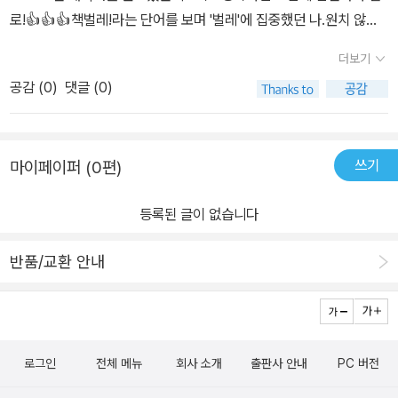
로!👍👍👍책벌레!라는 단어를 보며 '벌레'에 집중했던 나.원치 않게
종종 보게 된 좀벌레 때문에책벌레 하니 종이나 책을 먹는 좀벌레가
더보기
떠오른 나는부끄럽지만..비밀 응급실에서 좀벌레 퇴치(?)를 하나 하
공감 (
0
)
댓글 (0)
는 이상한 상상을 했는데..^^;똑소리 나는 우리 아들이'엄마! 책벌레는
책 좋아하는 사람들을 비유적으로 표현한 말이잖아요.벌레로 그려져
있지만 사실 책벌레는 책을 소중하게 생각하며 망가진 책을 고쳐주는
쓰기
마이페이퍼 (0편)
사람을 말하는 것 같아요!'란다!😯🤩👍호오~♡ 난 왜 그 '책벌레' 생
각을 못 했을까?!역시 놓치는게 많은 나는어린이들과 함께 책을 봐야
등록된 글이 없습니다
한다!!😁재미난 이야기 속에 아기자기한 그림이 어우러져어린이들이
머리를 들이 밀고 신나게 보게 만든 책♡책을 아끼고 사랑하게 되는
반품/교환 안내
책♡아이들이 어릴 적 사랑했던 책들을 추억하게 만들어주는 책♡
로그인
전체 메뉴
회사 소개
출판사 안내
PC 버전