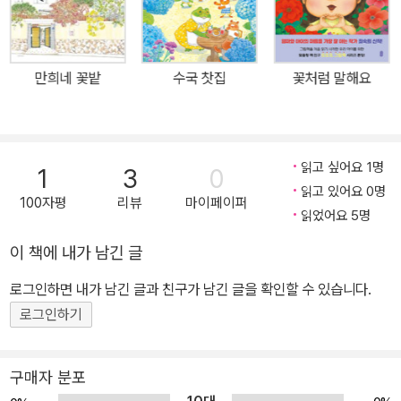
모서리, 잊혀진 이야기…… 하지만 책벌레의 비밀 응급실이라면 문제
없어요. 책의 마음까지 치료해 주는 《책벌레의 비밀 응급실》에서 책
을 아끼고 사랑하는 소중한 마음을 만나 보아요. 2. 책을 사랑하는 친
만희네 꽃밭
수국 찻집
꽃처럼 말해요
구들 모두모두 모여라! 책을 아끼는 마음이 무럭무럭 자라나는 이야
기 마구 찢어진 책, 커피를 쏟아 축축해진 책, 더러운 먼지가 잔뜩 쌓
인 책…… 하지만 훼손 도서들도 처음부터 이런 모습은 아니었답니다.
외로운 아이의 가장 친한 친구가 되어 주기도 했고, 어두컴컴하고 무
읽고 싶어요 1명
1
3
0
서운 밤에 용기를 북돋아 주기도 했고, 도서관의 인기 스타로 등극하
읽고 있어요 0명
100자평
리뷰
마이페이퍼
기도 하는 등 저마다 반짝반짝 빛나는 순간들이 있었지요. 지금 여러
읽었어요 5명
분에게는 어떤 책이 있나요? 새것처럼 깨끗한 책도, 조금 낡고 지저
이 책에 내가 남긴 글
분해진 책도 있을 거예요. 하지만 그 책을 처음 만났던 순간의 설렘만
로그인하면 내가 남긴 글과 친구가 남긴 글을 확인할 수 있습니다.
은 잊지 말아요. 이제 우리가 책의 친구가 되어 줄 차례니까요. 이 책
을 쓰신 동화쌤 안성순 작가님은 아이들과 그림책으로 소통하는 순간
로그인하기
을 가장 소중히 여긴답니다. 이 책 《책벌레의 비밀 응급실》을 통해 더
많은 아이들이 책과 연결되고, 세상과 연결되는 소중한 경험을 하기
구매자 분포
를 바라며 이 이야기를 쓰셨어요. 또한, 이 책의 그림을 그린 박소영