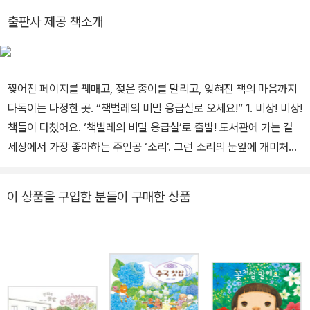
『백설기 공주』가 있고, 그린 책으로는 『고양만두』, 『책벌레의 비밀 응
출판사 제공 책소개
급실』이 있습니다.
찢어진 페이지를 꿰매고, 젖은 종이를 말리고, 잊혀진 책의 마음까지
다독이는 다정한 곳. “책벌레의 비밀 응급실로 오세요!” 1. 비상! 비상!
책들이 다쳤어요. ‘책벌레의 비밀 응급실’로 출발! 도서관에 가는 걸
세상에서 가장 좋아하는 주인공 ‘소리’. 그런 소리의 눈앞에 개미처럼
작고 깜찍한 벌레가 한 마리 나타났어요. “이게 도대체 뭐야!?” 달아
나는 벌레를 쫓아간 끝에 소리는 어느덧 신비한 지하실에 도착하게
이 상품을 구입한 분들이 구매한 상품
되고, 그곳에는 찢어지고 더러워지고 망가진 ‘훼손 도서’들이 잔뜩 쌓
여 있어요. 그리고 마침내 정체를 드러낸 것은 바로 책들의 친구 ‘책벌
레’. “소리야, 우리는 네가 필요해!” 소리는 책벌레들을 도와 몸과 마
음에 큰 상처를 입은 책들을 비밀 응급실로 옮기게 되는데……. 대체
책벌레들은 비밀 응급실에서 어떤 일을 하는 걸까요? 망가지고 버려
진 책들은 이제 어떻게 되는 걸까요? 찢긴 표지, 젖은 페이지, 구겨진