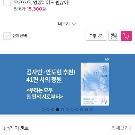
으으으으, 엉망이어도 괜찮아!
판매가
15,300
원
더보기
전체선택
모두보기
관련 이벤트
전체보기