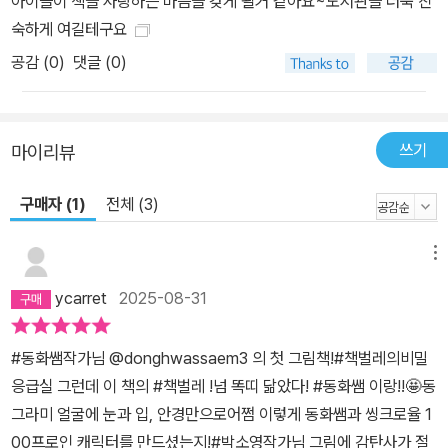
아이들이 책을 사랑하는 마음을 갖게 될거 같아요~도서관을 더욱 친
숙하게 여길테구요
공감 (
0
)
댓글 (0)
쓰기
마이리뷰
구매자 (1)
전체 (3)
메뉴
ycarret
2025-08-31
#동화쌤작가님 @donghwassaem3 의 첫 그림책!#책벌레의비밀
응급실 그런데 이 책의 #책벌레 !넘 똑띠 닮았다! #동화쌤 이랑!!🤩동
그라미 얼굴에 눈과 입, 안경만으로어쩜 이렇게 동화쌤과 씽크로율 1
00프로인 캐릭터를 만드셨는지!#박소영작가님 그림에 감탄사가 절