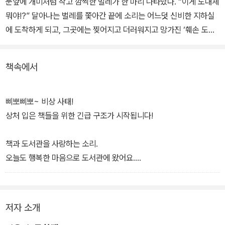
눈앞에 개미처럼 작고 깜찍한 벌레가 한 마리 나타났다. “이게 도대체
뭐야!?” 달아나는 벌레를 쫓아간 끝에 소리는 어느덧 신비한 지하실
에 도착하게 되고, 그곳에는 찢어지고 더러워지고 망가진 ‘훼손 도
서’들이 잔뜩 쌓여 있었다.
책속에서
그리고 마침내 정체를 드러낸 것은 바로 책들의 친구 ‘책벌레’. “소리
야, 우리는 네가 필요해!” 소리는 책벌레들을 도와 몸과 마음에 큰 상
처를 입은 책들을 비밀 응급실로 옮기게 되는데…. 대체 책벌레들은
삐뽀삐뽀~ 비상 사태!
비밀 응급실에서 어떤 일을 하는 걸까? 망가지고 버려진 책들은 이제
상처 입은 책들을 위한 긴급 구조가 시작됩니다!
어떻게 되는 걸까?
책과 도서관을 사랑하는 소리.
오늘도 행복한 마음으로 도서관에 왔어요.
어라, 그런데 이게 뭐죠?
소리의 눈앞에 처음 보는 벌레가 나타났어요!
저자 소개