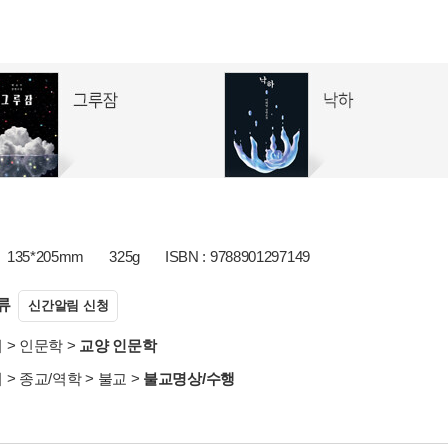
135*205mm
325g
ISBN : 9788901297149
류
신간알림 신청
서
>
인문학
>
교양 인문학
서
>
종교/역학
>
불교
>
불교명상/수행