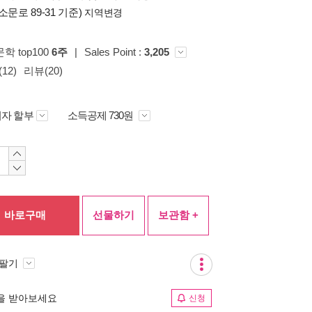
소문로 89-31 기준)
지역변경
문학 top100
6주
|
Sales Point :
3,205
12)
리뷰(20)
자 할부
소득공제 730원
바로구매
선물하기
보관함 +
 팔기
림을 받아보세요
신청