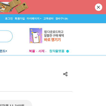
로그인
회원가입
마이페이지
고객센터
장바구니
(0)
투비컨티뉴드
펀드
북플
서재
창작플랫폼
투비컨티뉴드