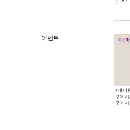
[세트
이벤트
<내 마
구매 시
구매 시