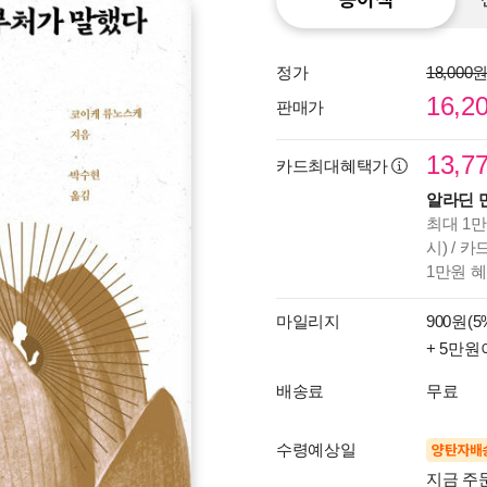
정가
18,000
16,2
판매가
13,7
카드최대혜택가
알라딘 
최대 1만
시) / 
1만원 
마일리지
900원(5
+ 5만원
배송료
무료
수령예상일
양탄자배
지금 주