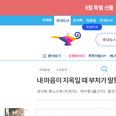
HOME
전자책
만권당
외국도서
국내도서
첫달무료
국내도
분야보기
오뒷세이아
추천마법사
베
무료배송
소득공제
내 마음이 지옥일 때 부처가 말
코이케 류노스케
(지은이),
박수현
(옮긴이)
웅진