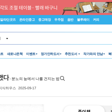
알라딘굿즈
온라인중고
중고매장
우주점
음반
블루레이
커피
서
스트
새로나온책
이벤트
정가인하도서
추천도서
작가와의 만남
북
했다
- 분노의 늪에서 나를 건지는 법
지식하우스
2025-09-17
종이책