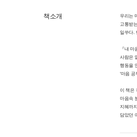
책소개
우리는 
고통받는
일쑤다.
『내 마
사람은 
행동을 
‘마음 공
이 책은
마음속 
지혜까지
담았던 