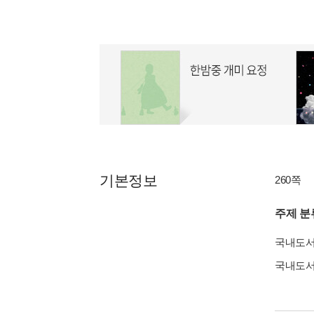
기본정보
260쪽
주제 분
국내도
국내도