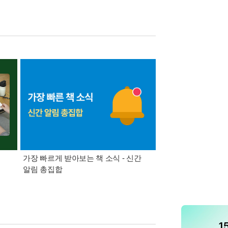
가장 빠르게 받아보는 책 소식 - 신간
경기컬처패스 1만원 
알림 총집합