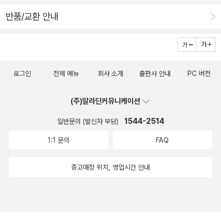
해가 된다면서 점점 게임을 대하는 시점이 개발자의 시점이 되어
다보면 좋아질 것 같습니다.이 책을 100% 이해하기는 어렵니지
반품/교환 안내
가는 걸 느낄수 있었어요. 저 역시, 게임좀 그만해라! 이런 잔소리
만! 그래도 조금씩 해볼 수 있다고 하네요 ㅎㅎ저희 아이는 주로
가, 아이의 창의력과 문제해결능력을 키워주는 게임이라는 걸 눈
패드로 마인크래프트를 하는데, 이걸 하려면 컴퓨터로 해야돼요
으로 확인하고 나니, 이 책을 통해 성취감도 키워나가길 바라게
~​단순작업이 아니라서 아이혼자하기는 조금 힘들수도 있어서 옆
되네요.
에서 부모님이 조금 봐주셔야합니다목차에는 플러그인의 기초,
로그인
전체 메뉴
회사 소개
출판사 안내
PC 버전
응용, 프로젝트 구상, RPG게임 만들기 이렇게 총 4파트로 나뉘
어져 있습니다. PART1부터 차근차근 하나씩 하다보면 입문자들
(주)알라딘커뮤니케이션
도 쉽고 부담없이 따라 할 수 있습니다. 잘따라서 가면 PART2 응
1544-2514
일반문의 (발신자 부담)
용으로로 도전해 볼 수 있습니다.그리고 나서 PART3 & 4에서는
전투와 공간을 계획하고 게임을 만드는 부분입니다.저는 아직 만
1:1 문의
FAQ
들어보지는 못했지만 다 만들고 나면 매우 뿌듯할 것 같아요!처음
도전해도 어렵지 않아요~프로그램설치하는 방법까지 책에 나와
중고매장 위치, 영업시간 안내
있어요!뭔가 체계적으로 배우는 느낌이라 저는 마인크래프트 RP
G만들기 책을 잘 받을 것 같아요!저희집에 있는 책이에요~ RPG
만들기 말고도 미니게임 만들기 책도 있어요~저희집에는 마인크