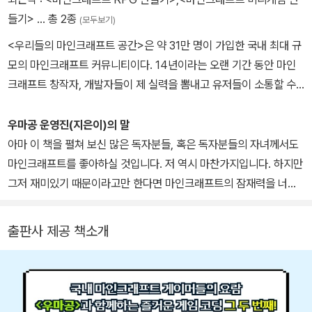
을 이용하여 자유롭게 코딩하며 내가 상상해 왔던 RPG를 마인크래
들기>
… 총 2종
(모두보기)
프트 월드에서 직접 구현해 보자.
<우리들의 마인크래프트 공간>은 약 31만 명이 가입한 국내 최대 규
모의 마인크래프트 커뮤니티이다. 14년이라는 오랜 기간 동안 마인
크래프트 창작자, 개발자들이 제 실력을 뽐내고 유저들이 소통할 수
있는 광장 역할을 해 왔다. 우마공 맵 공모전 운영, 우마공 DB 출시
등 마인크래프트와 관련된 다양한 활동을 주최하였으며 2021년에는
우마공 운영진(지은이)의 말
‘우마공 크리에이티브’를 설립하였다. 현재는 마인크래프트를 활용한
아마 이 책을 펼쳐 보신 많은 독자분들, 혹은 독자분들의 자녀께서도
코딩 교육에 관심을 갖고 플레이어들의 성장을 돕기 위한 새로운 프
마인크래프트를 좋아하실 것입니다. 저 역시 마찬가지입니다. 하지만
로젝트에 뛰어들고 있으며 저서로는 <마인크래프트 미니게임 만들기
그저 재미있기 때문이라고만 한다면 마인크래프트의 잠재력을 너무
>가 있다.
얕잡아 보는 셈이겠지요. 2011년의 어느 날, 네이버에서 우연히 발견
한 투박하고 네모난 그래픽의 게임은 제게 신선한 충격으로 다가왔습
출판사 제공 책소개
니다. 화려하고 멋진 그래픽을 내세우던 당시 게임들과 비교하자면
정말 못나 보였습니다. 그러나 넓은 세상을 돌아다니며 무엇이든 만
들 수 있다는 설명에 왠지 모르게 끌리기 시작했고, 저는 이내 마인크
래프트에 빠져들게 되었습니다.