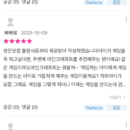
공감 (
0
)
댓글 (0)
만들기플러그인 코딩으로 만드는 나만의 RPG 세상 소개해드릴
자세한 설명이라 시간을 갖고 만든다면 저 같은 초보자들도 도전
께요~목차를 보시면4가지 PART로 나뉘어져 있어요~플러그인
해 볼 수 있을거에요저희 둘째가 초등학생인데 아빠와 함께 도전
의 기초플러그인의 응용프로젝트 구상그리고 피날레 : RPG 게임
메뉴
해 보고 싶어 하더라구요어려운 용어 같은것도 잘 설명해 주고 사
만들기로말이죠~​이 도서는 창작자와 개발자를 위한 도서라고해
빠빠붕
2025-10-09
진이 정말 자세해서 역시 영진 닷컴에서 만든 책이다 라는 생각이
요~그렇다고 해서 모두 디자이너, 건축가, 프로그래머와 같은 직
들어요마인크래프트 미니게임 만들기를 해보시고 마인크래프트
업을 가진분들만을 위한 것은 아니라는거죠~무엇인가를 직접 만
RPG만들기를 도전해도 좋겠다는 생각을 했어요아이들에게 몰
영진닷컴 출판사로부터 제공받아 작성하였습니다아이가 게임을
들어 내고 싶어 하는 분들이라면 모두모두 환영이죠~파고 들고
입과 창조를 느끼게 하고싶다면 함께 도전해보세요
꼭 하고싶다면, 주변에 마인크래프트를 추천해주는 편이예요! 같
만든다는 것은 단순히 재미 있을 뿐만 아니라자아를 실현하고 인
은 게임이라도마인크래프트는 뭐랄까~ '게임하는 아이에게 게임
간성을 확장하는 행동이기도 하니까요~처음으로 개발 환경 세팅
을 만드는 아이로 거듭하게 해주는 게임이랄까요? 저희아이가
으로 시작해요~보시면 처음부터 차근차근 쉽게 이해할 수 있도
요즘 그래요. 게임을 그렇게 하더니 이제는 게임을 만드는데 관심
록 해두었어요~책을 하나하나 읽어가면서 실행하는게 어렵지 않
을 많이 갖기 시작하면서, 최근엔 RPG 만들며 마크의 세계에 더
게 말이예요~다 만들어진 게임만 즐기던 아이는 이게 뭔가,,, 싶
더보기
깊이 들어가고 있답니다. ​레드스톤과 커맨드 블록에 익숙해진 친
은 표정이예요~ ㅎㅎㅎ뭔가 모르게 어렵게 느껴지기도 하고 말
공감 (
0
)
댓글 (0)
구들이 코딩실력을 키워 RPG 게임을 실제로 만들어 볼 수 있도
이예요~다 이러한 과정을 거쳐내는 것이라고 하니까 놀라워하더
록 도움을 주는 책이예요. RPG게임을 만들수 있도록 기본적인
라구요~아무래도 어린 아이들은 부모님들의 도움이 확실히 필요
개발환경 셋팅부터, 플러그인 사용법. 프로젝트 개발에 필요한 본
메뉴