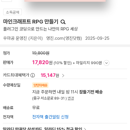
소득공제
마인크래프트 RPG 만들기
플러그인 코딩으로 만드는 나만의 RPG 세상
우마공 운영진
(지은이)
영진.com(영진닷컴)
2025-09-25
정가
19,800원
17,820
판매가
원
(10% 할인) +
마일리지 990원
15,147
카드최대혜택가
원
수령예상일
양탄자배송
지금 주문하면 내일 밤 11시
잠들기전 배송
(중구 서소문로 89-31 )
변경
배송료
무료
전자책
전자책 출간알림 신청
알라딘 만권당 삼성카드, 알라딘 15% 청구 할인