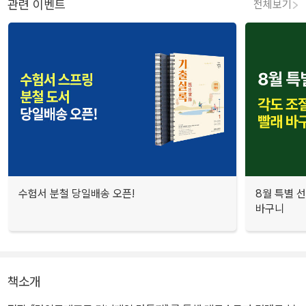
관련 이벤트
전체보기
수험서 분철 당일배송 오픈!
8월 특별 선
바구니
책소개