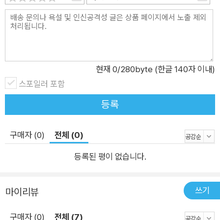
능과 콘텐츠를 미리 생각해 보고, 순서도를 그려보는 파트입니다.
복잡한 코딩이 필요한 만큼, 코딩 전 설계도를 준비하는 작업입니
다. 이 파트를 공부하며 마인크래프트만이 아닌 실제 게임 개발에
서도 활용할 수 있는 설계 지식을 배우게 됩니다. RPG를 만들기
위해 어떤 콘텐츠를 추가해야 하는지, 그런 콘텐츠는 어떻게 여러
현재
0
/280byte (한글 140자 이내)
부분으로 나누어서 구현하는지 등을 생각하면서 따라와 주세요.
스포일러 포함
[PART 4] 피날레 : RPG 게임 만들기 정리한 내용을 바탕으로
등록
실제 콘텐츠를 구현하여 마인크래프트를 본격적인 RPG 게임으
로 바꾸는 파트입니다. 전투, 레벨, NPC 상호작용 등의 콘텐츠를
구매자 (0)
전체 (0)
구현하며, 전부 RPG에 필수적인 기능이면서도 향후 나만의 RP
G를 만드는데 사용할 수 있는 콘텐츠들입니다. <도움이 필요할
등록된 평이 없습니다.
때는 이렇게 해 보세요!> • 명령어가 너무 많아서 입력하기 힘들
다면? ‘영진닷컴 홈페이지(www.youngjin.com) → 고객센터
쓰기
마이리뷰
→ 부록 CD 다운로드’에서 실습 파일을 다운받아 사용하세요. •
혼자 공부하기 어렵거나 더 많은 정보가 필요할 때에는? 네이버
구매자 (0)
전체 (7)