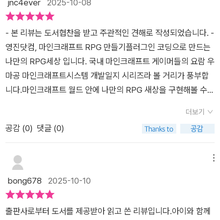
jnc4ever
2025-10-08
수 있겠지요. 마인크래프트는 샌드박스 라는 게임과 유사한 게임
이에요. 무언가를 무한정으로 만들어 낼 수 있는 게임이라 아이들
- 본 리뷰는 도서협찬을 받고 주관적인 견해로 작성되었습니다. -
도 어른들도 좋아하는 것 같아요. 자바 프로그램도 설치 해야 해
영진닷컴, 마인크래프트 RPG 만들기플러그인 코딩으로 만드는
요. 기본 세팅을 하고 나면 하나 하나 만들어 가면 됩니다. 차분하
나만의 RPG세상 입니다. ​국내 마인크래프트 게이머들의 요람 우
게 하나씩 따라 하면 원하는 게임이 하나 탄생 할 것 같아요. 좀
마공 마인크래프트시스템 개발일지 시리즈라 볼 거리가 풍부합
도톰한 책이라 부담은 스럽지만 꼭 알아야 할 프로그램을 담은 거
니다.​마인크래프트 월드 안에 나만의 RPG 새상을 구현해볼 수
라 한권 갖고 있으면 나만의 게임만들기 가능 하겠지요. 레드스톤
있는데요플러그인 기능을 이용해 자유롭게 코딩하며상상해오던
과 커맨드 블록 이런건 아이들에게 좀 들었는데 사실 저는 잘 모
더보기
세계를 직접 구현해 볼 수 있는 코드들이 다양합니다. ​먼저 플러
르겠더라구요. 게임을 안해봤고 아이들은 너무 재미있어 하고 폭
공감 (
0
)
댓글 (0)
그인 기능을 사용하려면 플러그인에 대해 알아야 하는데이 책은
력적인 게임은 아닌듯 싶어서 그냥 하도록 하는데 이렇게 보면서
총 4개의 파트로 나누어 나만의 RPG세상을 만들 수 있도록 도와
스스로 공부해 주면 좋을 것 같긴 하네요. 언젠가는 직접 코딩하
줍니다.​플러그인의 기초 / 플러그인의 응용 / 프러젝트 구상 / RP
메뉴
면서 게임을 만들 수 있겠지요? 그날을 한번 상상해 봅니다. 게임
G게임 만들기​코드를 따라 하나싹 배우다보면 어느새 코딩이 손
bong678
2025-10-10
할때는 정말 진지 한 둘째에요. 한번에 공부 하는 것보다는 즐기
에 익게 되는 것 같아요.​​마인크래프트를 좋아하는 학생들도 차근
면서 하나씩 해보라 권해 줬습니다.
히 배울 수 있도록화면에 뜨는 코드를 하나하나 보여주는데요​코
출판사로부터 도서를 제공받아 읽고 쓴 리뷰입니다.아이와 함께
딩을 배우면서 프로그래밍을 할 수 있기에 학습에도 도움이 되네