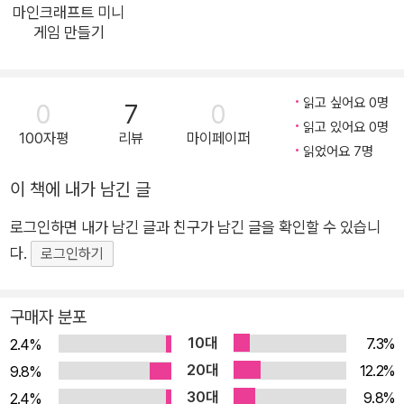
래프트 세상 속에 RPG 게임을 구현해 봅니다. 마인크래프트에서
마인크래프트 미니
게임 만들기
본격적인 자바 코딩을 가능케 하는 플러그인 기능을 이용하여 자
유롭게 코딩하며 내가 상상해 왔던 RPG를 마인크래프트 월드에
서 직접 구현해 보세요! 국내 마인크래프트 게이머들의 요람, <
읽고 싶어요 0명
0
7
0
우리들의 마인크래프트 공간>과 함께하는 즐거운 게임 코딩 그
읽고 있어요 0명
100자평
리뷰
마이페이퍼
두 번째 국내 최대 마인크래프트 커뮤니티 <우리들의 마인크래
읽었어요 7명
프트 공간> 운영진이 집필한 '우마공 마인크래프트 시스템 개발
이 책에 내가 남긴 글
일지'는 마인크래프트 유저들을 위한 컴퓨팅 사고 학습 시리즈 도
서입니다. 이 시리즈에서는 전자 회로, 명령어, 프로그래밍을 다
로그인하면 내가 남긴 글과 친구가 남긴 글을 확인할 수 있습니
루며 게임 시스템 개발의 기초를 다집니다. 그 두 번째 도서인
다.
로그인하기
《마인크래프트 미니게임 만들기》에서는 플러그인 기능을 활용하
여 마인크래프트에 직접 프로그래밍 언어로 코딩을 해 넣어 마인
구매자 분포
크래프트 월드 내에서 원하는 게임을 구현해 봅니다. 플러그인을
10대
7.3%
2.4%
다루기 위해 필요한 자바 언어 지식을 가르쳐 줄 뿐만 아니라 실
20대
12.2%
9.8%
제 게임 개발을 하듯 기능 구현 전 체계적인 구상 작업을 하는 등,
30대
9.8%
2.4%
코딩 도서로서도, 게임 개발 도서로서도 읽기 좋은 책입니다. 오