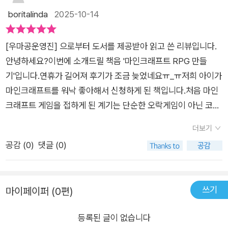
할 것 같아요~저도 꼼꼼하게 잘 보지 않으면 놓칠 수 있겠더라구
격적인 코딩관련 기능을 배울수 있어요. 코딩에서 변수와 리스트
boritalinda
2025-10-14
요~아이랑 천천히 실행해가면서 나만의 멋진 세상을 만들어 보
는 테이터를 다루는 기본이자 핵심이라 할 수 있는데, 아이가 궁
려고해요 ^^​명령어가 너무 많아서 입력하기가 힘들다면영진닷컴
금해 했던 부분들을 자세하게 다루고 있어서 도움이 많이 된다고
홈페이지에서 → 고객센터 → 부록 CD 다운로드에서 실습 파일
[우마공운영진] 으로부터 도서를 제공받아 읽고 쓴 리뷰입니다.
하더라구요. < 마인크래프트 RPG만들기> 책을 통해 두 가지 개
을 다운 받아 사용해보세요~혼자 공부하게 어렵거나 더 많은 정
안녕하세요?이번에 소개드릴 책음 '마인크래프트 RPG 만들
념을 정확히 이해하는 순간 마인크래프트 속 세상은 단순한 게임
보가 필요할 때는네이버 카페 <우리들의 마인크래프트 공간>의
기'입니다.연휴가 길어져 후기가 조금 늦었네요ㅠ_ㅠ​저희 아이가
이 아니라 아이들의 창의력을 깨워주는 작은 프로그래밍으로 입
'질문' 게시판을 이용하시면 좋아요~
마인크래프트를 워낙 좋아해서 신청하게 된 책입니다.처음 마인
문을 시작할 수 있게 되지요.플러그인 응용에서는 조금 더 복잡한
크래프트 게임을 접하게 된 계기는 단순한 오락게임이 아닌 코딩
문법을 배워가며 게임에 필요한 본격적인 기능들을 구현해 볼 수
이라고 들어서인데요~ 맵을 직접 설계하고 거기서 함께 게임을
있으며, 이 책의 하이라이트라 할 수 있어요. 해당파트에서는 게
더보기
할 수 있다는게 놀랍더라구요 ㅎㅎ저희 어렸을때(?) 젊었을때도
임의 직접적인 규칙과 시스템을 바꾸는 단계로 들어가 게임 속 세
공감 (
0
)
댓글 (0)
있었다고는 하는데 저는 게임을 잘 몰라서 모르겠더라구요~이
계의 구조를 스스로 설계할 수 있도록 알려주고 있어요. 마인크래
책도 플러그인 코딩으로 자신의 세계를 만드는 책입니다. 내가 생
프트트 게임을 오래한 친구들이라면, 이제는 게임을 단순히 소비
각해 본 아이템도 넣어보고 건물도 넣어보면서 길을 만들수 있게
하는 데 그치지 않고, 책을 통해 나만의 RPG 게임을 만들어볼 수
쓰기
마이페이퍼 (0편)
해줍니다.저희 아이는 또래들에 비해 곧 잘 하는 편(?)이라고 해
있도록 이 책을 추천해봅니다. ​실제로, 아이가 마인크래프트 RP
서 신청했는데, 혼자서는 조금 무리인듯해요 ^^;;그래도 명령어
G만들기를 보며 이 책을 보면서 게임이 어떻게 만들어지는지 이
등록된 글이 없습니다
를 넣으면서 게임할 줄 알아서 엄청 어려워 보이긴해도 하나씩 하