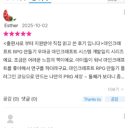
카페 <우리들의 마인크래프트 공간>의 ‘질문’ 게시판에 질의 사
항을 공유하며 다른 사람들과 함께 공부해 보세요!
메뉴
Esther
2025-10-02
<출판사로 부터 지원받아 직접 읽고 쓴 후기 입니다>마인크래
프트 RPG 만들기 우마공 마인크래프트 시스템 개발일지 시리즈
에요. 조금은 어려운 느낌의 책이에요. 아이들이 워낙 마인크래프
트를 좋아해서 연구를 하더라구요. 마인크래프트 RPG 만들기 플
러그인 코딩으로 만드는 나만의 PRG 세상 ~ 둘째가 보더니 좀
어렵기는 한데 한번 해보고 싶다 하네요. 책보면서 차근차근 해보
더보기
고 싶다 하네요. 플러그인의 기초 부터 응용, 프로젝트 구상, 피날
공감 (
0
)
댓글 (0)
레 게임 만들기 까지 조금 난이도는 있겠지만 코딩부터 배워 가며
본인만의 게임 만들기 까지 완성 할 수 있네요. 프로그래밍을 하
기 위한 프로그램설치및 언어들을 배우게 되는데요. 모든 개발에
메뉴
필요한 기본 언어들은 알고 있어야 자유 자재로 프로그램을 만들