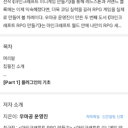
전작 《마인크래프트 미니게임 만들기》를 통해 레드스톤과 커맨드 블
록에는 이제 익숙해졌다면, 더욱 코딩 실력을 길러 RPG 게임을 실제
로 만들어 볼 차례이다. 우마공 운영진이 만든 두 번째 도서 《마인크
래프트 RPG 만들기》는 마인크래프트 월드 안에 나만의 RPG 세상
을 구현해 보는 도서이다.
목차
이 책의 ‘[PART 1] 플러그인의 기초’에서는 기본적인 개발 환경을
세팅한 뒤 마인크래프트에서 자바 코딩을 가능케 하는 플러그인의 사
머리말
용법을 알아보고, 그 다음 ‘[PART 2] 플러그인 응용’에서는 RPG 프
집필진 소개
로젝트 개발에 필요한 본격적인 코딩 관련 기능을 배운다. ‘[PART
3] 프로젝트 구상’에서는 제작 전 필요한 기능들을 의사코드로 정리
[Part 1] 플러그인의 기초
해 보고, 마지막 ‘[PART 4] 피날레 : RPG 게임 만들기’에서 실제로
RPG 게임에 있어야 할 기능들을 직접 만들어 마인크래프트 세상 속
저자 소개
에 RPG 게임을 구현해 본다.
지은이:
우마공 운영진
저자파일
신간알림 신청
마인크래프트에서 본격적인 자바 코딩을 가능케 하는 플러그인 기능
최근작 :
<마인크래프트 RPG 만들기>
,
<마인크래프트 미니게임 만