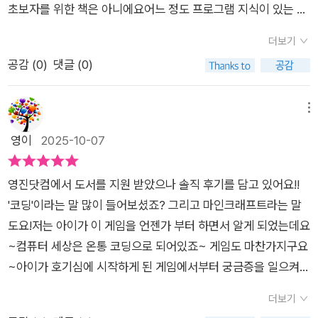
초보자를 위한 책은 아니에요어느 정도 프로그램 지식이 있는 분
라는 단어가 조금 낯설었지만책에서는 왜 이렇게 해야 하는가를
에게 더 적합한 책이에요하지만 책을 통해서 한 단계 한 단계 하
아주 친절하게 설명해 줍니다.특히 챕터마다 나오는 학습목표나
더보기
다보면 어느새 플러그인으로 게임만들기를 하고 있을거에요책의
팁들이 있어서 챙겨보며 할 수 있어요아직 영어 명령어나 용어가
공감 (
0
)
댓글 (0)
구성이 처음부터 플러그인 설치부터 시작하기 때문에 코딩에 대
어려운 초등 저학년이라 시도는 안해봤지만마인크래프트를 좋아
한 기본적인 지식이 있다면그리 어렵지 않게 책을 따라 간다면 마
하다 보니 관심있어해서 해보고 싶어하더라구요차차 하나씩 해
인크래프트의 새로운 게임을 만들 수 있게 될거에요이 책의 장점
메뉴
보면서 만들어 나가보려고 합니다!!몬스터를 더 많이 만들어 넣어
은 일단 기본 개념부터 차근차근 알려줘요 컴파일러나 프로그래
영이
2025-10-07
본다거나, 다양한 부분으로 만들어나갈 수 있어서저도 재미있을
밍 언어 특히 아이들에게는어려울 수 있는 개념을 아주 쉽게 풀어
것 같더라구요!마인크래프트를 좋아하는 아이들이나 코딩에 관
서 설명해줘요 한마디로 컴퓨터에게 프로그래밍언어를 컴퓨터가
심많고, 게임을 좋아하는 친구들이라면코딩도 흥미롭게 접할 수
영진닷컴에서 도서를 지원 받았으나 솔직 후기를 담고 있어요!!​
알 수 있는 기계어로 바꾸는 과정이라고 하네요 이 과정을 컴파일
있도 만드는 즐거움을 느낄 수 있는 책이랍니다.게임을 통해 배우
'코딩'이라는 말 많이 들어보셨죠? 그리고 마인크래프트라는 말
이라고 하고요이 일련의 작업을 하기 위해서는 IDE라는 프로그
고 성장할 수 있다는 책으로 아이들과 상상하고 창작해가며내가
도요!저는 아이가 이 게임을 언젠가 부터 하면서 알게 되었는데요
램을 사용한데요프로그램 설치부터 자세히 알려줘요 프로그램을
만들어나가는 RPG 세상,마인크래프트로 시작해보세요!출판사
~컴퓨터 세상은 온통 코딩으로 되어있죠~ 게임도 마찬가지구요
하기 위해서는 플러그 인 뿐아니라 다양한 프로그램이사용이 되
로부터 도서를 제공받아 읽고 쓴 리뷰입니다.#책세상 #맘수다 #
~아이가 호기심에 시작하게 된 게임에서부터 궁금증을 일으켜도
는데 이를 전부 사진으로 너무 잘 설명되어있어요혹시 모를 오류
책세상맘수다 #마인크래프트RPG만들기 #우마공 #영진닷컴
서에서도 만나보았습니다~​우마공 운영진 저자영진닷컴 출판​우
들도 알려주더라구요 플러그 인 기초부터 응용 그리고 어떤 게임
더보기
마공 마인크래프트 시스템 개발일지 시리즈마인크래프트 RPG
을 만들지 구상하고 RPG게임을 만들어볼 수 있어요큰 틀을 잡고