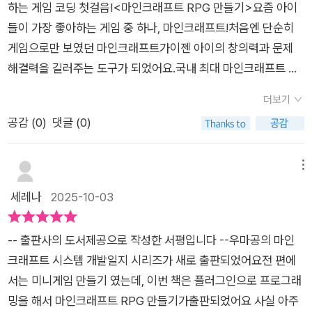
하는 게임 코딩 첫걸음!<마인크래프트 RPG 만들기>요즘 아이
요.실제로 게임을 통해 코딩 실력이 월등히 높아지는 경우가 많기
들이 가장 좋아하는 게임 중 하나, 마인크래프트!처음엔 단순히
에즐겁게 책을 보며 배울 수 있었던 것 같아요.​플러그인은 마인크
게임으로만 보였던 마인크래프트가이젠 아이의 창의력과 문제
래프트의 서버에서 실행되는 프로그램인데요서버와 플레이어가
해결력을 길러주는 도구가 되었어요.국내 최대 마인크래프트 커
통신할 때서버에서 여러 기능을 수행할 수 있게 도와준다고 해요.​
뮤니티 〈우리들의 마인크래프트 공간(우마공)〉 운영진이 직접 집
플러그인에 대한 이해가 마인크래프 게임을 만들고코딩을 하는
더보기
필한<마인크래프트 RPG 만들기>책을 소개합니다.이 책은 진
기본이라고 할 수 있는데코딩이 무엇인지, 플러그인은 무엇인지
공감 (
0
)
댓글 (0)
짜 코딩으로 게임을 만드는 과정을 알려주는 도서랍니다.요즘은
에 대한 개념과개발을 위한 프로그램 설치, 서버 구축, 명령어를
코딩을 유치원때부터 조금씩 접해보면서 점점 더 코딩스러운 부
만드는 등의 기본부터 시작하여내가 생각한 RPG게임을 실제 코
분까지 확장하게 되는데이 책이 정말 생각하고 설계하고 구현해
메뉴
딩을 통해 구현해보는 것까지차근히 배울 수 있답니다.​올컬러로
나가는 과정이 담긴 책이여서게임책이 아닌, 개발환경처럼 생각
세레나
2025-10-03
프로그램 코드까지 하나하나 친절히 설명하고 있기에어렵지 않
하면 되는 책입니다.플러그인을 이용해 직접 RPG 게임을 만드는
게 따라가면서 나만의 RPG세상을 만들고코딩, 프로그래밍 실력
과정은단순히 따라 하기만 하는 게 아니라 아이가 직접 생각해야
까지 기를 수 있는 책이었어요.​플러그인 코딩으로 만드는 나만의
-- 출판사의 도서제공으로 작성한 서평입니다 --우마공의 마인
한다는 점!!!이 책은 총 4개의 파트로 나뉘어 있어요.하나씩 따라
RPG 세상영진닷컴 마인그래프트 RPG만들기 였습니다. ​​
크래프트 시스템 개발일지 시리즈가 새로 출판되었어요전 편에
가다 보면 코딩이 손에 익고, RPG 세계가 완성됩니다.코드를 한
서는 미니게임 만들기 였는데, 이번 책은 플러그인으로 프로그래
줄씩 따라가며 배우는 방식이라,코딩에 익숙하지 않은 아이들도
밍을 해서 마인크래프트 RPG 만들기가출판되었어요 사실 아주
보며 배우는 재미를 느낄 수 있습니다.처음엔 플러그인이나 자바