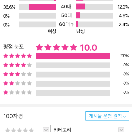
40대
12.2%
36.6%
랜 시간 마인크래프트를 플레이하고, 개발해 온 베테랑 게이머들
50대
4.9%
0%
의 플러그인 제작 노하우를 한눈에 살펴보세요. 누구나 쉽게 즐길
60대
2.4%
0%
수 있는 마인크래프트를 통해 본격적인 게임 코딩을 배우고 나만
여성
남성
의 RPG 게임을 만들어 볼 시간입니다! <이 책의 구성> [PART
1] 플러그인의 기초 마인크래프트에서 본격적인 프로그래밍을
10.0
평점 분포
할 수 있게 만드는 플러그인을 다루는 예행 연습을 하는 파트입니
100%
다. 필요한 기본적인 개발 환경 준비를 마치고, 기본적인 기능과
0%
간단한 자바 문법을 공부합니다. 자바 프로그래밍을 하여 직접 마
0%
인크래프트 내 기능을 만들어 보며 게임 코딩을 위한 기초를 다져
0%
보세요. [PART 2] 플러그인 응용 플러그인을 본격적으로 사용하
0%
기 위한 조금 더 복잡한 문법을 배워 게임에 필요한 본격적인 기
능을 구현해 봅니다. 보스 바, 아이템, 인벤토리, 이벤트 등 조합
하면 훌륭한 게임을 만들 수 있는 기능들입니다. 배운 기능을 활
100자평
게시물 운영 원칙
용하여 실제 게임 코딩을 시작해 보세요. [PART 3] 프로젝트 구
상 실제로 RPG 게임을 만들어 보기 전, RPG 게임에 필요한 기
카테고리