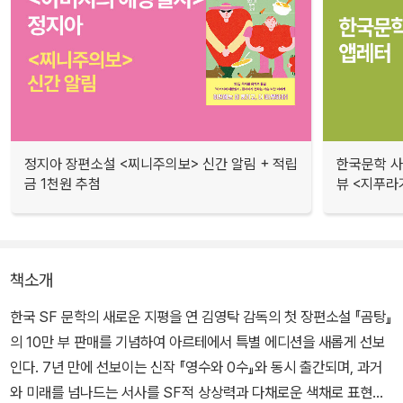
정지아 장편소설 <찌니주의보> 신간 알림 + 적립
한국문학 사랑
금 1천원 추첨
뷰 <지푸라
책소개
한국 SF 문학의 새로운 지평을 연 김영탁 감독의 첫 장편소설 『곰탕』
의 10만 부 판매를 기념하여 아르테에서 특별 에디션을 새롭게 선보
인다. 7년 만에 선보이는 신작 『영수와 0수』와 동시 출간되며, 과거
와 미래를 넘나드는 서사를 SF적 상상력과 다채로운 색채로 표현한