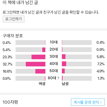
이 책에 내가 남긴 글
『곰탕』은, 약불에 오래 푹 고아내야 진정한 맛이 우러나오는 곰탕처
로그인하면 내가 남긴 글과 친구가 남긴 글을 확인할 수 있습니다.
럼 7년이 지난 지금 더욱 깊은 맛을 자랑하는 진국 같은 작품이 되었
다. 타임슬립 SF 미스터리의 흥미진진한 서스펜스와 가족을 향한 그
로그인하기
리움이 어우러져 뜨끈한 감동을 선사하는 『곰탕』, 바로 지금이 가장
맛있을 때다. 미래에서 온 살인자 ─ 야! 너 그거 말이 시간 여행이지
구매자 분포
갔다가 돌아온 사람이 없어. 2065년, 그다지 멀지 않은 미래다. 그때
10대
0.4%
0.4%
세상은 어떤 모습이고 가족들은 어떻게 변해있을까? 더 이상 소중한
20대
0.9%
5.4%
사람들이 곁에 없고, 얼굴마저 선명하게 떠오르지 않을 만큼 빈자리
30대
5.8%
23.3%
가 오래되었을지도 모른다. 미래의 내가 과거를 그리워하며 목숨을
40대
7.2%
32.7%
건 시간 여행을 시도해 지금 여기로 왔다면 어떤 심정일까? 『곰탕』은
50대
4.9%
16.6%
부모에게 버려져 고아원에서 18년을 자라고, 주방에서 26년을 산 우
60대
1.3%
0.9%
환이 시간 여행을 통해 2019년 부산에 도착하면서 시작된다. 모든 것
여성
남성
이 잿빛으로 변한 디스토피아의 부산이 아닌, 모든 생명이 싱그럽게
살아 숨쉬는 부산으로 돌아와 가족으로 추정되는 철없고 어린 자신의
부모를 만나게 된다. 우환은 쓰나미로 폐허가 된 세상에서 구제역으
100자평
게시물 운영 원칙
로 멸종된 돼지 대신 인공 가공육으로 만든 가짜 곰탕이 아닌, 진짜 곰