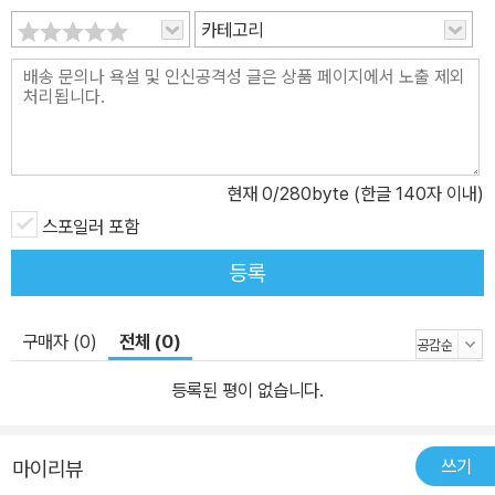
탕을 만드는 방법을 배우기 위해 왔다. 과거의 부산에는 진짜 아롱사
카테고리
태도 있고, 뽕카를 타고 달리는 불량 여고생도 있고, 무엇보다 아직 망
하지 않은 세상이 있다. 하지만 정체를 알 수 없는 살인자와 위험천만
한 레이저 총, 끈질기게 뒤를 쫓는 형사들도 있다. 열두 명이 사라진
밤 ─ 혼자 살아남은 한 놈을 찾아야 한다. 그를 죽여야 내가 돌아갈
수 있다! 죽음이 그다지 두렵지 않아 목숨을 건 시간 여행을 떠난 우환
현재
0
/280byte (한글 140자 이내)
은 딜레마에 빠진다. 낯선 과거의 부산은 어색하지만, 익숙한 미래의
스포일러 포함
부산은 갖은 노력을 해도 늘 불행한 세상이다. 삶을 바꿀 수 있는 중대
등록
한 기로에 선 우환은 과연 어떤 인생을 선택할 것인가? 살인 사건과
시간 여행이라는 스릴 넘치는 이야기가 질주하는 가운데 인간 내면의
드라마가 한데 어우러져 펼쳐지는 놀라운 소설 『곰탕』, 이 책을 펼치
구매자 (0)
전체 (0)
는 순간 가장 돌아가고 싶은 그때로의 여행이 시작될 것이다. 작가의
등록된 평이 없습니다.
일이라는 게 오해받을 걸 알면서도 끊임없이 이해를 바라는 일이라고
생각합니다. 그럼에도, 저는 『곰탕』으로 제법 많은 이해의 순간을 마
주했습니다. 모두 여러분들 덕분입니다. _10만 부 기념 에디션 서문
쓰기
마이리뷰
중에서