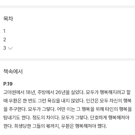
권서영 작가의 일러스트와 만나 감각적인 디자인으로 거듭났다.
목차
2063년 부산의 어느 날 밤, 열세 명이 목숨을 걸고 과거로 시간 여행
을 떠난다. 이 위험한 여정에서 살아남은 건 이우환과 김화영 둘뿐! 허
1
름한 부산곰탕 가게를 찾은 우환은 말수 적은 사장 종인과 함께 살아
2
간다. 매일 밤 오토바이를 타는 종인의 아들 ‘순희’와 연인 ‘강희’에게
3
곰탕을 건네고, 그들과 함께 부산의 밤거리를 달리며 우환은 처음으
로 삶의 온기를 느낀다. 그쯤 신원을 알 수 없는 정체불명의 시체들과
책속에서
비현실적인 사건들이 연이어 터지는데…! 이 모든 일이 ‘우환’과 ‘화
영’이 건너온 그날부터 시작된 거라면? 돌아가야 할 2063년 부산과
P.19
머물고 싶은 201년의 부산. 우환은 갈등한다. 과연 그는 어떤 선택을
고아원에서 18년, 주방에서 26년을 살았다. 모두가 행복해지려고 할
하게 될까?
때 우환은 한 번도 그런 욕심을 내지 않았다. 인간은 모두 자신의 행복
을 추구한다. 모두가 그렇다. 어떤 이는 그 행복을 위해 타인의 행복을
탐내기도 한다. 정도의 차이다. 모두가 그렇다. 단호하게 행복해져야
한다. 희생당한 그들의 몫까지, 우환은 행복해져야 했다.