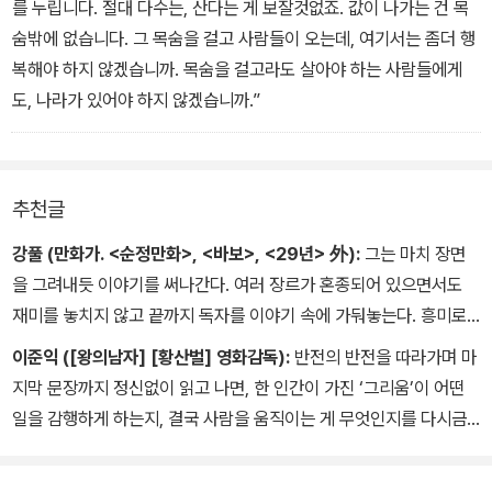
를 누립니다. 절대 다수는, 산다는 게 보잘것없죠. 값이 나가는 건 목
숨밖에 없습니다. 그 목숨을 걸고 사람들이 오는데, 여기서는 좀더 행
복해야 하지 않겠습니까. 목숨을 걸고라도 살아야 하는 사람들에게
도, 나라가 있어야 하지 않겠습니까.”
추천글
강풀 (만화가. <순정만화>, <바보>, <29년> 外):
그는 마치 장면
을 그려내듯 이야기를 써나간다. 여러 장르가 혼종되어 있으면서도
재미를 놓치지 않고 끝까지 독자를 이야기 속에 가둬놓는다. 흥미로
운 이야기는 차고 넘치는데 그것을 온전히 한 그릇에 담아놓았다. 『곰
이준익 ([왕의남자] [황산벌] 영화감독):
반전의 반전을 따라가며 마
탕』의 마지막 페이지를 덮었지만 아직도 따뜻한 온기가 남아 있다.
지막 문장까지 정신없이 읽고 나면, 한 인간이 가진 ‘그리움’이 어떤
일을 감행하게 하는지, 결국 사람을 움직이는 게 무엇인지를 다시금
생각하게 된다. 사람의 마음 깊은 곳을 세심하게 살피고 이해하려는
마음을 가진 것, 이건 정말 내가 아는 김영탁 감독의 능력이다.