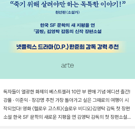
독자들이 열광한 화제의 베스트셀러 10만 부 판매 기념 에디션 출간!
강풀 · 이준익 · 장강명 추천 가장 돌아가고 싶은 그때로의 여행이 시
작되었다! 영화 〈헬로우 고스트〉〈슬로우 비디오〉김영탁 감독 첫 장편
소설 한국 SF 문학의 새로운 지평을 연 김영탁 감독의 첫 장편소설
『곰탕』의 10만 부 판매를 기념하여 아르테에서 특별 에디션을 새롭
게 선보인다. 김영탁 감독은 2011년 영화 〈헬로우 고스트〉로 백상예