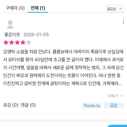
구매자 (0)
전체 (1)
메뉴
좋은이웃
2026-01-05
김영탁 소설을 처음 만났다. 콜롬보에서 아버지의 죽음이후 상실감에
서 모티브를 찾아 40일만에 초고를 쓴 글이라 했다. 미래에서 과거로
의 시간여행, 얼굴을 바꿔서 새로운 삶에 정착하는 범죄, 그 속에 담긴
인간의 욕망과 권력에의 도전이라는 흐름이 이어진다. 러나 한편 흥
미진진하고 급박한 전개에 곰탕이라는 제목으로 인간애, 가족애라는
감정이 오래 우러낸 곰탕과 같이 변함없이 유지되고 안정감을 주고
더보기
있음을 말하고 있다. 종인과 우환, 순희 속에 진한 사랑이 흐른다.
공감 (
0
)
댓글 (0)