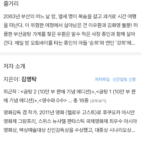
줄거리
2063년 부산의 어느 날 밤, 열세 명이 목숨을 걸고 과거로 시간 여행
을 떠난다. 이 위험한 여정에서 살아남은 건 이우환과 김화영 둘뿐! 허
름한 부산곰탕 가게를 찾은 우환은 말수 적은 사장 종인과 함께 살아
간다. 매일 밤 오토바이를 타는 종인의 아들 ‘순희’와 연인 ‘강희’에게
곰탕을 건네고, 그들과 함께 부산의 밤거리를 달리며 우환은 처음으
로 삶의 온기를 느낀다. 그쯤 신원을 알 수 없는 정체불명의 시체들과
저자 소개
비현실적인 사건들이 연이어 터지는데…! 이 모든 일이 ‘우환’과 ‘화
영’이 건너온 그날부터 시작된 거라면? 돌아가야 할 2063년 부산과
지은이:
김영탁
저자파일
신간알림 신청
머물고 싶은 201년의 부산. 우환은 갈등한다. 과연 그는 어떤 선택을
최근작 :
<곰탕 2 (10만 부 판매 기념 에디션)>
,
<곰탕 1 (10만 부 판
하게 될까?
매 기념 에디션)>
,
<영수와 0수>
… 총 16종
(모두보기)
영화감독 겸 작가. 2011년 영화 〈헬로우 고스트〉로 후쿠오카 아시안
영화제 그랑프리, 스위스 뉴사텔 판타스틱 국제영화제 최우수 아시아
영화상, 백상예술대상 신인감독상을 수상했고, 대종상 시나리오상과
신인감독상 및 청룡영화상 신인감독상 후보에 올랐다. 2015년 영화