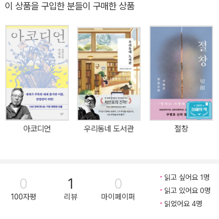
이 상품을 구입한 분들이 구매한 상품
술대상 신인감독상을 수상하고, 대종상 시나리오상과 신인감독상 및
청룡영화상 신인감독상 후보에 오르며 각본과 연출 모두 데뷔작부터
뛰어난 재능을 인정받았다. 또한 두 번째 작품 〈슬로우 비디오〉까지
큰 사랑을 받으며 친숙한 일상 속에서 펼쳐지는 뛰어난 상상력과 한
번 보면 멈출 수 없게 만드는 천부적 서사력을 증명한 명실상부한 이
야기꾼이다. 이러한 김영탁 감독이 “마흔이 되는 해에 스스로에게 준
쉼표 같은 사십 일”이었던 첫 장편소설 『곰탕』 집필은 운명적인 일이
아닐 수 없다. 카카오페이지에서 연재를 시작한 이 작품은 50만 독자
가 열광하는 화제작이 되었고, 2018년 아르테에서 출간한 단행본은
아코디언
우리동네 도서관
절창
장르를 넘나드는 독창적 발상, 뭉근한 그리움이 담긴 미스터리, 술술
읽히는 밀도 높은 구성으로 베스트셀러 반열에 올라 현재까지 10만
독자의 사랑을 받고 있다. 『곰탕 10만 부 판매 기념 에디션』은 7년 만
에 선보이는 신작 『영수와 0수』와 동시 출간되며, 과거와 미래를 넘
읽고 싶어요 1명
0
1
0
나드는 서사를 SF적 상상력과 다채로운 색채로 표현한 권서영 작가
읽고 있어요 0명
100자평
리뷰
마이페이퍼
의 일러스트와 만나 감각적인 디자인으로 거듭났다. "한번 손에 잡으
읽었어요 4명
면 멈출 수 없는 묘하고 강렬한 소설"이라는 독자들의 극찬을 받은