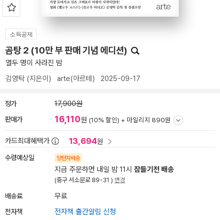
소득공제
곰탕 2 (10만 부 판매 기념 에디션)
열두 명이 사라진 밤
김영탁
(지은이)
arte(아르테)
2025-09-17
정가
17,900원
16,110
판매가
원
(10% 할인) +
마일리지 890원
13,694
카드최대혜택가
원
수령예상일
양탄자배송
지금 주문하면 내일 밤 11시
잠들기전 배송
(중구 서소문로 89-31 )
변경
배송료
무료
전자책
전자책 출간알림 신청