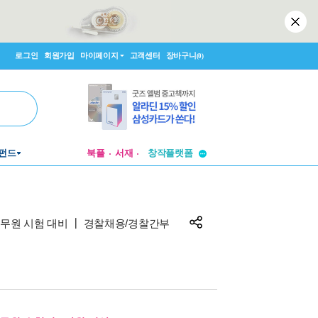
로그인
회원가입
마이페이지
고객센터
장바구니
(0)
투비컨티뉴드
창작플랫폼
펀드
북플
서재
투비컨티뉴드
공무원 시험 대비 ┃ 경찰채용/경찰간부