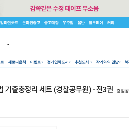
알라딘굿즈
온라인중고
중고매장
우주점
음반
블루레이
커피
서
스트
새로나온책
이벤트
정가인하도서
추천도서
작가와의 만남
북
법 기출총정리 세트 (경찰공무원) - 전3권
- 경찰