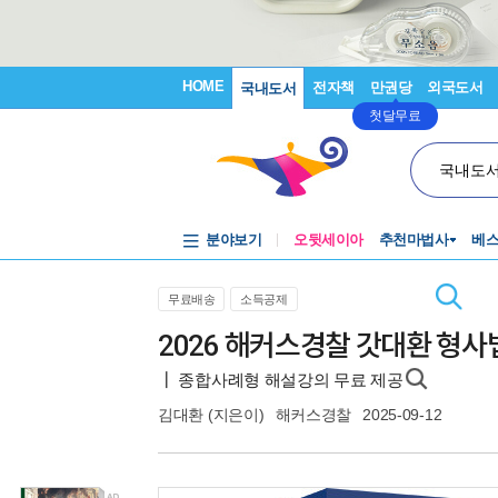
HOME
전자책
만권당
외국도서
국내도서
첫달무료
국내도
분야보기
오뒷세이아
추천마법사
베
무료배송
소득공제
2026 해커스경찰 갓대환 형사
┃ 종합사례형 해설강의 무료 제공
김대환
(지은이)
해커스경찰
2025-09-12