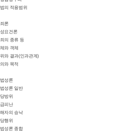
형법의 적용범위
범죄론
구성요건론
범죄의 종류 등
주체와 객체
행위와 결과(인과관계)
고의와 목적
위법성론
위법성론 일반
정당방위
긴급피난
피해자의 승낙
정당행위
위법성론 종합