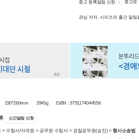
중고로
중고 등록알림 신청
관심 저자, 시리즈의 출간 알
190*260mm
3945g
ISBN : 9791174044556
류
신간알림 신청
서
>
수험서/자격증
>
공무원 수험서
>
경찰공무원(승진)
>
형사소송법