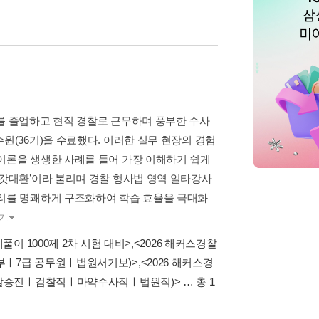
를 졸업하고 현직 경찰로 근무하며 풍부한 수사
원(36기)을 수료했다. 이러한 실무 현장의 경험
이론을 생생한 사례를 들어 가장 이해하기 쉽게
‘갓대환’이라 불리며 경찰 형사법 영역 일타강사
법리를 명쾌하게 구조화하여 학습 효율을 극대화
기
풀이 1000제 2차 시험 대비>
,
<2026 해커스경찰
부ㅣ7급 공무원ㅣ법원서기보)>
,
<2026 해커스경
(경찰승진ㅣ검찰직ㅣ마약수사직ㅣ법원직)>
… 총 1