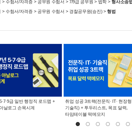
서
>
수험서/자격증
>
공무원 수험서
>
7/9급 공무원
>
법학
>
형사소송
서
>
수험서/자격증
>
공무원 수험서
>
경찰공무원(승진)
>
형법
 5·7·9급 일반 행정직 로드맵 +
취업 성공 3트랙(전문직· IT· 현장형
 아날로그 손목시계
기술직) + 투두리스트, 목표 달력,
타임테이블 떡메모지