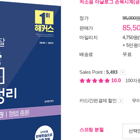
저소음 아날로그 손목시계(공
정가
95,000
85,5
판매가
마일리지
4,750원(
+ 5만원
배송료
무료
Sales Point :
5,493
10.0
100자평
카드/간편결제 할인
무이
스프링 분철
선택