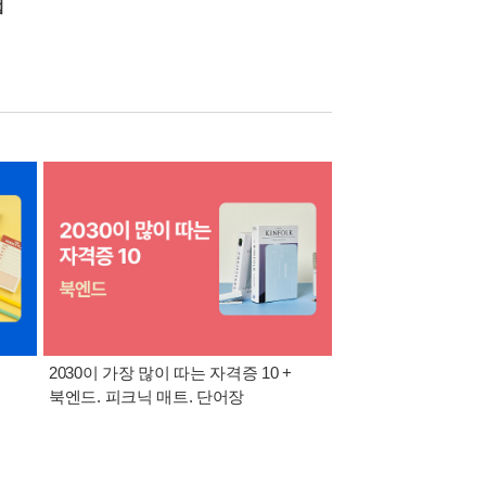
법
2030이 가장 많이 따는 자격증 10 +
반도체·공사공단 취업
북엔드. 피크닉 매트. 단어장
위한 올인원 + 아크릴