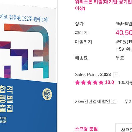
워리스톤 키링(대기업·공기업
이상)
정가
45,000
40,5
판매가
마일리지
450원(1
+ 5만원
배송료
무료
Sales Point :
2,033
10.0
100자평
카드/간편결제 할인
무이
스프링 분철
선택