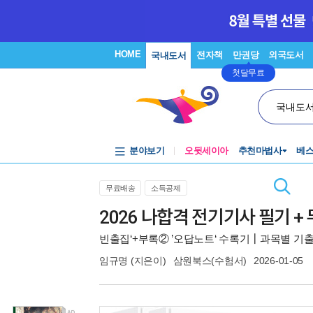
HOME
전자책
만권당
외국도서
국내도서
첫달무료
국내도
분야보기
오뒷세이아
추천마법사
베
무료배송
소득공제
2026 나합격 전기기사 필기 
빈출집‘+부록② ’오답노트‘ 수록기┃과목별 기
임규명
(지은이)
삼원북스(수험서)
2026-01-05