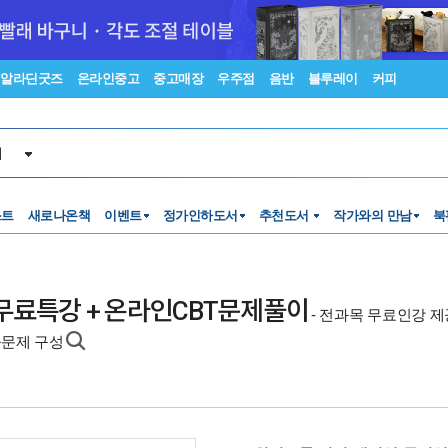
알라딘굿즈
온라인중고
중고매장
우주점
음반
블루레이
커피
서
스트
새로나온책
이벤트
정가인하도서
추천도서
작가와의 만남
북
+ 무료특강 + 온라인CBT문제풀이
- 전과목 무료인강 
출문제 구성