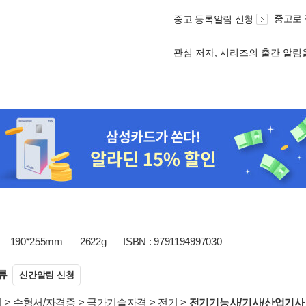
중고로
중고 등록알림 신청
관심 저자, 시리즈의 출간 알
190*255mm
2622g
ISBN : 9791194997030
류
신간알림 신청
서
>
수험서/자격증
>
국가기술자격
>
전기
>
전기기능사/기사/산업기사