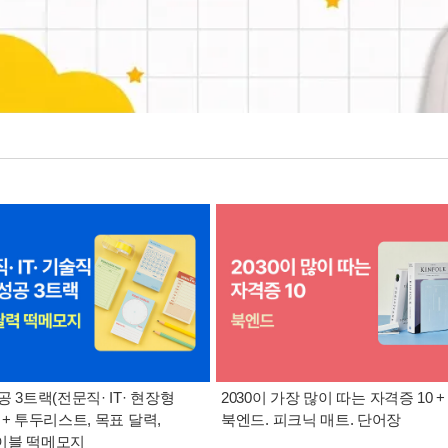
공 3트랙(전문직· IT· 현장형
2030이 가장 많이 따는 자격증 10 +
 + 투두리스트, 목표 달력,
북엔드. 피크닉 매트. 단어장
이블 떡메모지