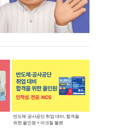
반도체·공사공단 취업 대비, 합격을
대기업·공기업·공무
위한 올인원 + 아크릴 볼펜
맞춤 추천 교재 + 워