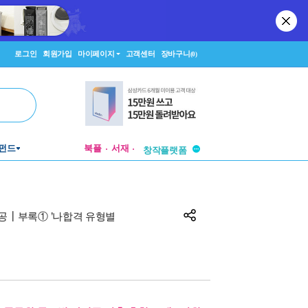
로그인
회원가입
마이페이지
고객센터
장바구니
(0)
투비컨티뉴드
펀드
북플
서재
창작플랫폼
투비컨티뉴드
제공┃부록① ’나합격 유형별