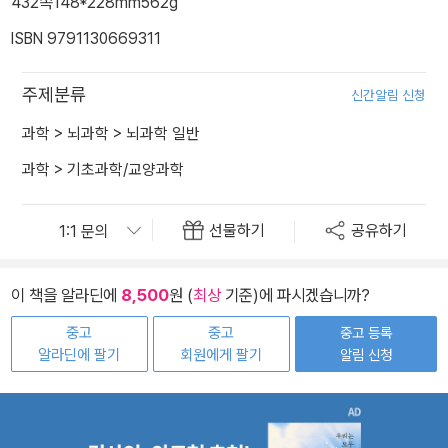
432쪽
148*228mm
562g
ISBN 9791130669311
주제분류
신간알림 신청
과학
>
뇌과학
>
뇌과학 일반
과학
>
기초과학/교양과학
선물하기
공유하기
이 책을 알라딘에
8,500
원 (
최상
기준)에 파시겠습니까?
중고
중고
중고 등록
알라딘에 팔기
회원에게 팔기
알림 신청