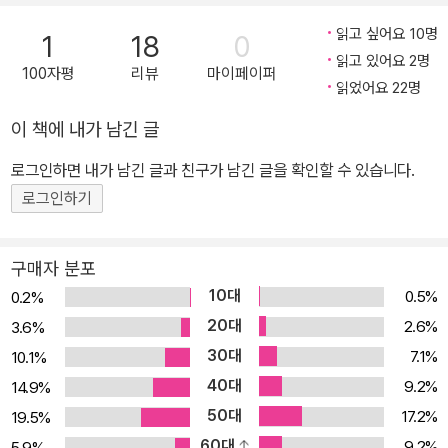
전혀 다른 시각에서 보여준다. 엘리에저 J. 스턴버그는 예일대 뉴헤이
븐병원의 신경의학자이자 신경과학자로 임상 경험과 최신 연구를 결
읽고 싶어요 10명
1
18
0
합해, 복잡한 뇌의 작동 과정을 흡입력 있는 서사로 풀어낸다. “올리
읽고 있어요 2명
100자평
리뷰
마이페이퍼
버 색스를 잇는 가장 매력적인 뇌과학 스토리텔러”의 등장이라는 찬
읽었어요 22명
사를 받은 이 책은, 과학적 정밀성과 이야기 자체로의 매력을 동시에
이 책에 내가 남긴 글
지닌다. 무의식의 세계를 신경과학과 뇌과학을 토대로 탐험하려는 이
로그인하면 내가 남긴 글과 친구가 남긴 글을 확인할 수 있습니다.
대담한 시도는 언론과 학계는 물론, 동시대 과학 저술가들에게도 관
심과 찬사를 받았다. 때로 기묘하고 때로 경이로운 임상 사례들을 통
로그인하기
해 뇌 속에 숨겨진 ‘무의식 회로’를 추적하는 이 책은 인간의 무의식적
행동과 충동을 파악하는 가장 독보적인 안내서다. ★★《네이처》《워
구매자 분포
싱턴포스트》추천 도서★★ ★★《사이언티픽 아메리카》가 주목한
10대
0.5%
0.2%
과학자!★★ ★★세계적 신경과학자 라마찬드란 박사 추천, AI분야
20대
2.6%
3.6%
권위자 서배스천 승 교수 추천★★ “무의식은 뇌의 일부가 아니라 거
30대
7.1%
10.1%
의 모든 것이다” 이해할 수 없는 모순 속의 나를 파헤치는 첫 번째 여
40대
9.2%
14.9%
정! 무심코 한 거짓말, 이유 없이 찾아오는 불안, 처음 본 장소에서 느
50대
17.2%
19.5%
끼는 기시감, 같은 사건을 두고 전혀 다른 기억을 이야기하는 순간까
60대
9.2%
5.9%