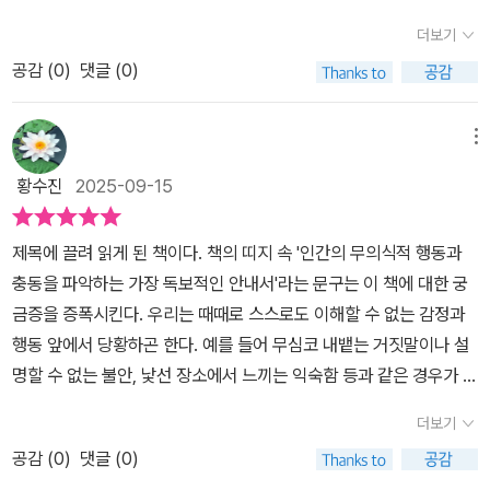
이 무척 흥미진진했다. 이제까지 인간들 내에서 일어나던 낯선 경험
통해 더욱 증폭되었다. 인간에 무의식은 무엇을 의미하는 것일까? 무
가끔은 은유적인 이야기까지 탄생하게 된다. 그렇다고는 해도 우리의
그 느낌이 굉장히 강했던 탓에 저자는 어린 시절 부모님과 여행하면
더보기
들이 이 책으로 모두 설명된다. 종종 신의 계시를 받았다거나 외계인
의식은 의식보다 훨씬 이른 시기에 인간의 행동을 통제해왔다. 무의
꿈은 대체적으로 꽤 기괴한 편이다#무의식의뇌과학 #엘리에저J스턴
서 이 가게에 온 적이 있었다고 아주 자신만만하게 말했을 정도였
을 만났다거나 최면의 세계를 이야기하는 사람들의 모든 주장들이 이
공감 (
0
)
댓글 (0)
식은 뇌줄기를 통해 이루어지며 의식계가 없는 어류는 본능적인 쾌락
버그 #다산북스 ✏️출판사에서 도서를 제공 받아 감사한 마음으로 읽
다. 그러나 그 주 주말에 아버지는 우리 가족이 코네티컷에는 가본 적
책의 내용으로 이해되기 시작했다. 그 시발점에는 모두 무의식이 있
(보상)과 두려움(위협)이라는 신호에 반응하도록 진화를 이루어왔다.
고, 진심을 담아 서평을 남깁니다.
도 없다고 말했다. 누구나 한 번쯤 그런 경험이 있지만 왜 그런 느낌이
었다. 이런 뇌과학적 사실을 미리 인지하고 있다면, 살면서 겪는 다양
인간의 뇌에는 행동을 지배하는 두 개의 평행시스템이 존재한다. 의
메뉴
들었을까? 한 번도 가본 적 없는 장소에서 굉장히 낯익다는 느낌이
한 상황들에 대해 이해가 더 잘 될 것 같다. 나의 행동 뿐만 아니라 타
사결정, 이성적 판단, 언어와 같은 자각능력이 표현되기 위해선 전전
드는 이유는 무엇인가? 그렇다. 무의식이 이야기를 만들어낸다.최면
황수진
2025-09-15
인의 행동들도 분명 원인과 이유가 숨겨져 있기 때문이다.@dasanb
두피질에 분포되어있는 신경계의 활성화가 필요하다. 의식계는 뇌 진
이 할 수 있는 일무대 최면술사는 관객 가운데 자원자를 뽑아 그에게
ooks#무의식의뇌과학 #엘리에저J스턴버그#다산북스 #무의식 #
화의 최종단계로 지능과 밀접한 연관을 맺고 있다. 반면엔 뇌줄기의
최면을 걸어 당혹스럽고 희한하고 웃기기까지 한 행동을 하게 만든
제목에 끌려 읽게 된 책이다. 책의 띠지 속 '인간의 무의식적 행동과
뇌과학 #뇌#북스타그램 #북리뷰. #신간 #책추천 #추천도서 #베스
신경계를 통해 분포된 무의식계는 감각을 통해 들어온 외부정보나 내
다. 저자의 친구가 자원해서 성공적으로 최면에 걸렸다. 어느 순간 최
충동을 파악하는 가장 독보적인 안내서'라는 문구는 이 책에 대한 궁
트셀러 #독후감[ 다산북스 출판사에서 도서를 지원받아 주관적으로
부경험을 근간으로 패턴을 인식하고 그 패턴을 바탕으로 예측한 다음
면술사는 그 친구에게 매가 방금 공연장으로 들어와 우아한 포즈로
금증을 증폭시킨다. 우리는 때때로 스스로도 이해할 수 없는 감정과
작성한 리뷰입니다 ]
지각한 조각들을 맞출 방법을 추론한다. 반면에 의식계는 무의식의
날개를 펼치고 있다는 사실을 말해주었다. 친구는 보이지 않는 새를
행동 앞에서 당황하곤 한다. 예를 들어 무심코 내뱉는 거짓말이나 설
계산을 받아들이고 풍부한 배경지식을 바탕으로 향동의 가여부를 결
눈으로 좇으며 경이롭다는 표정을 지었다. 최면술사의 말이 이어졌
명할 수 없는 불안, 낯선 장소에서 느끼는 익숙함 등과 같은 경우가 이
정한다. 인간은 시각을 통해 세상을 바라본다. 물론 다른 감각들도
다.“매가 다시 날아올라 방금 당신 머리에 앉았어요.” 친구는 공포에
에 속한다. 이 책은 바로 그 낯선 순간들 속에 숨어 있는 뇌의 진실을
세상을 이해하는데 아주 중요하다. 시각은 감각기관의 대부분을 차자
더보기
얼어붙었다. 그의 눈은 관중을 향했다가 자기 이마로 향하기를 반복
들여다 본다. 저자는 무의식을 단순한 본능이나 억눌린 욕망으로 축
할 정도로 다양한 정보를 피질에 전달한다. 시각은 광자를 전기신호
공감 (
0
)
댓글 (0)
했고, 그 상상의 동물이 날카로운 발톱으로 자신의 머리카락을 움켜
속하지 않는다. 오히려 세계를 자각하고 기억을 구성하며 자아를 형
로 바꾸는 망막을 통해 시상하부로 전달되는데 시상엔 감각의 교차로
잡고 있는 모습을 보려고 안간힘을 썼다. 관객은 웃었지만 친구는 신