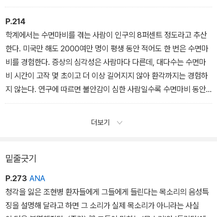
다를 바 없다.
다. 그러다 어느 순간이 오면 우리가 어떻게 느끼고 있는지, 그 순간의
감정은 무엇인지, 무엇을 기대하고 두려워하는지, 그 순간이 우리에
P.214
<무의식의 또 다른 이름, 습관>
게 무슨 ‘의미’인
학계에서는 수면마비를 겪는 사람이 인구의 8퍼센트 정도라고 추산
지에 대한 맥락이 생겨난다. 그리고 그 맥락을 바탕으로 뇌는 초고를
한다. 미국만 해도 2000여만 명이 평생 동안 적어도 한 번은 수면마
쓰기 시작한다.
비를 경험한다. 증상의 심각성은 사람마다 다른데, 대다수는 수면마
비 시간이 고작 몇 초이고 더 이상 길어지지 않아 환각까지는 경험하
<일어나지도 않은 일을 기억할 수 있을까?>
지 않는다. 연구에 따르면 불안감이 심한 사람일수록 수면마비 동안
낯선 존재가 옆에 있다고 느낄 가능성이 높다.8 수면까지 그대로 이
어진 스트레스는 쉽게 잊히지 않을 환각을 더 무서운 것으로 바꾼다.
더보기
약한 형태의 사회 공포증인 사회적 이미지 기능장애(dysfunctional
social imagery)가 있는 사람도 수면마비가 오면 환각에 빠질 가능
성이 더 높다. 사회적 이미지 기능장애를 갖고 있는 사람은 다른 사람
밑줄긋기
들이 항상 자신을 주목하고 재단한다고 믿는다. 이런 사람은 수면마
P.273
ANA
비가 찾아오면 외계인이 자신을 실험하고 몸에 무언가를 찔러 넣는
청각을 잃은 조현병 환자들에게 그들에게 들린다는 목소리의 음성특
것 같은 환각을 더 심하게 느낀다.
징을 설명해 달라고 하면 그 소리가 실제 목소리가 아니라는 사실