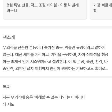
8월 특별 선물. 각도 조절 테이블 · 이동식 빨래
가장 빠르게
바구니
합
책소개
무의식을 단순한 본능이나 숨겨진 충동, 억눌린 욕망이라고 말하지
않는다. 대신 세계를 지각하고, 기억을 구성하며, 자아 정체성을 형성
하는 총제적 인지 시스템이라고 설명한다. 이 책은 꿈, 습관, 환각, 다
중인격, 외계인 납치 체험까지 인간이 경험하는 기묘하고도 흥미로운
현상들을 통해 무의식이 어떻게 현실을 재구성하는지 흥미롭게 탐구
한다.
목차
세계적인 신경과학자 라마찬드란이 “대중 뇌과학의 새로운 지평”이
서문 무의식에 숨은 ‘이해할 수 없는 나’라는 아이러니
라 극찬한 이 책은, 일상 속 익숙한 경험부터 정신질환의 사례까지 넓
뇌 지도
게 톺아보며 우리가 누구인지, 도대체 왜 그렇게 느끼고 행동하는지