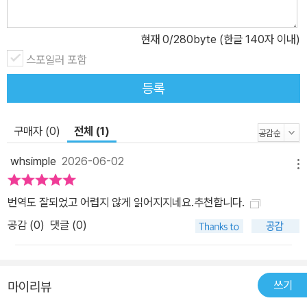
며, 우리가 무심코 불가능하다고 치부한 현상들이 사실은 무의식의
영역에서 충분히 가능한 일임을 보여준다. 일례로 캐나다의 케네스
현재
0
/280byte (한글 140자 이내)
파크스는 어느 날 소파에서 잠들었다. 그리고 깨어난 그가 본 것은 공
포에 물든 채 바닥에 쓰러져 있는 장모의 얼굴이었다. 그의 손에는 피
스포일러 포함
가 뚝뚝 떨어지는 칼이 들려 있었다. 경찰 조사에 의하면 그는 소파에
등록
서 일어나 구두를 신고 재킷을 입은 후 밖으로 나가 차로 23킬로미터
를 운전했다. 교통신호에 걸려 세 번 멈추었으며, 처가로 가서 말다툼
구매자 (0)
전체 (1)
을 하다 장인은 목 졸라 죽이고 장모는 칼로 찔러 죽였다. 그러나 그는
그 모든 일을 전혀 기억하지 못했다. 정신질환이나 약물 남용의 징후
whsimple
2026-06-02
메뉴
는 발견되지 않았다. 살해 동기도 불분명했다. 그 끔찍한 밤에 케네스
파크스의 뇌에서는 어떤 일이 일어난 것일까? 무의식의 세계는 여기
번역도 잘되었고 어렵지 않게 읽어지지네요.추천합니다.
서 멈추지 않는다. 살인의 기억을 지워버린 뇌는 또 다른 방식으로 우
공감 (
0
)
댓글 (0)
리의 현실에 개입한다. 타이거 우즈와 골프계의 전설인 잭 니클라우
스는 상상 훈련만으로 실력을 끌어올렸다고 한다. 심리학자 엘리자베
스 로프터스의 실험에서는 무려 29%의 참여자가 ‘어린 시절 쇼핑몰
쓰기
마이리뷰
에서 길을 잃었다’는 가짜 기억을 사실이라고 믿으며 스스로 사건의