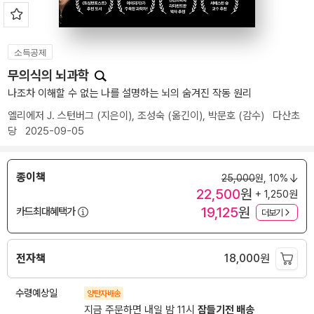
소득공제
무의식의 뇌과학
나조차 이해할 수 없는 나를 설명하는 뇌의 숨겨진 작동 원리
엘리에저 J. 스턴버그
(지은이),
조성숙
(옮긴이),
박문호
(감수)
다산초
당
2025-09-05
종이책
25,000
원,
10%
22,500
원
+ 1,250원
19,125
원
카드최대혜택가
더보기
전자책
18,000
원
수령예상일
양탄자배송
지금 주문하면 내일 밤 11시
잠들기전 배송