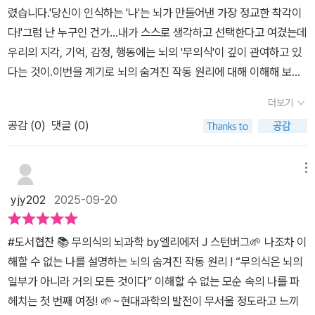
은 사고방식에 영향을 미치는가? 우리와 뇌 사이에 벌어지는 상호작
련, 기억의 편집, 외계인 납치와 임사체험, 조현병의 환청, 최면 등을
렸습니다.​'당신이 인식하는 '나'는 뇌가 만들어낸 가장 정교한 착각이
정을 연결하는 뇌의 시뮬레이션, 기억과 감정 및 자아를 만드는 뇌의
용은 무엇이며, 뇌는 어떻게 우리라는 사람을 만들어내는가? 이런 질
코타르 증후군, 카프그라증후군, 외계인 팔 증후군, 한국에서는 가위
다!'​그럼 난 누구인 건가...내가 스스로 생각하고 선택한다고 여겼는데
서사, 초자연적 믿음고 환각이 생겨나는 이유, 조현병 환자에게 환청
문을 통해 우리는 지각, 습관, 학습, 기억, 언어, 자아와 정체성을 거쳐
눌림이라고 불리는 수면마비, 서브리미널 등을 통해 (전체 8장까지
우리의 지각, 기억, 감정, 행동에는 뇌의 '무의식'이 깊이 관여하고 있
이 들리는 이유, 최면 살인은 가능한가?, 자아의 분열과 통합을 둘러
마침내 우리 존재의 신비에 이르는 답을 찾아 나서게 된다. 하나의 질
중 1~7장에 걸쳐 저자의 연구들을) 서술하고 있다. 그 외에도 습관의
다는 것이.이번을 계기로 뇌의 숨겨진 작동 원리에 대해 이해해 보도
싼 무의식의 전략 등을 차례로 설명한다. 잠재의식 깊은 곳에는 보고
문은 또 다른 질문으로 우리를 이끈다. 답을 찾아내려면 올바른 질문
형성을 차단하거나 고치는 법, 멀티태스킹을 쉽게 하는 법(본서를 읽
록 하겠습니다.​무의식은 뇌의 일부가 아니라거의 모든 것이다​인간의
듣고 느끼고 기억하는 모든 것을 조용히 처리하는 시스템이 있다. 우
을 해야 한다. 발견으로 향하는 길은 무엇을 찾아야 하는지를 아는 것
더보기
기 전에는 멀티태스킹은 인간에게 부적합하고 불가능한 것이라 믿었
무의식적 행동과 충동을 파악하는가장 독보적인 안내서​『무의식의 뇌
리가 주변 환경과 상호작용하는 동안 감각정보는 수없이 뇌로 쏟아져
에서 시작하기 때문이다. 우리의 모든 행동 저변에 깔린 무의식을 이
었다), 운동 기법들을 빨리 익히는 법 등을 본서의 내용을 바탕으로
공감 (
0
)
댓글 (0)
과학』예일대 뉴헤이븐병원의 신경의학자이자 신경과학자인 '엘리에
들어가며 융단폭격을 한다. 영화 편집자가 영상과 녹음 기록을 모으
해하도록 돕는 이 책은 ‘나는 왜 이렇게 느끼고 행동하는가’라는 물음
적용한다면 익힐 수도 있으며 공감을 더 잘하는 법과 운동과 학습 그
저 J.스턴버그'그는 ​'우리의 사고방식과 행동방식의 근본적인 이유를
고 정리해 의미 있는 이야기를 민들어내듯이 뇌의 기본 논리 시스템
에 대한 가장 매혹적인 답을 찾는 길로 당신을 안내한다. 이 책은 인류
리고 일상에서의 기억을 어떻게 구분할 것인지를 이해함으로써 기억
발견할 수 있을까?'​라는 주제를 목표로 그동안 뇌의 행동 연구-새롭
메뉴
은 우리의 모든 생각과 지각을 조합해 이해할 수 있는 스토리를 만들
최대의 불가사의, 의식의 신비를 밝히는 가장 흥미로운 여정의 시작
하는 법을 구체화할 수도 있다. 본서는 무의식계가 의식계에 빈틈이
고 기발하지만 행동의 근원을 밝히기 위해 뇌를 살펴보지는 않는다-
어낸다. 그리고 그 이야기는 인생 경험과 자의식으로 발전한다.꿈과
이 될 것이다.
yjy202
2025-09-20
생기면 작용하기 시작해 비합리적인 행동을 합리화하고 배우 비논리
에 의존했다면이 책에서는 인간의식에 대한 여러 질문을 연구하기 위
현실의 경계선꿈 연구자로 널리 알려진 하버드 의대 정신과 교수 존
적인 상황을 논리적으로 그럴듯하게 설명하려 작용하는 것에 대한 연
해 '뇌'라는 블랙박스를 균열시킨 뒤 내부의 작동방식을 관찰하였습니
앨런 홉슨은 뇌줄기가 신경세포를 무작위로 만들어내기 때문에 꿈을
#도서협찬 📚 무의식의 뇌과학 by엘리에저 J 스턴버그🌱 나조차 이
구를 서술함으로써 우리를 이루는 것은 의식만이 아니라는 것을 무의
다.그 과정에서 인간이 경험하는 가장 신비한 현상은 물론, 아주 일상
꾸는 것이라는 이론을 세웠다. 즉 뇌줄기에서 내보낸 신호는 시상으
해할 수 없는 나를 설명하는 뇌의 숨겨진 작동 원리 ! “무의식은 뇌의
식의 기능을 통해 설명해내고 있는 책이다. 이러한 이해 자체 보다 이
적으로 내리는 결정의 밑바탕에도 뚜렷한 신경학적 회로가 존재하고
로 전해지고 시상은 이 신호를 여느 시각 신호와 똑같이 처리한다. 시
일부가 아니라 거의 모든 것이다” 이해할 수 없는 모순 속의 나를 파
러한 이해에 가닿은 연구에서의 성과가, 우리의 자아에 대한 이해만
있음을 발견하게 됩니다.그리고 그 회로가 전혀 연관성이 없어 보이
상은 단지 신호를 시각겉질로 보내는 역할만 할 뿐이다. 시각겉질이
헤치는 첫 번째 여정! 🌱~현대과학의 발전이 무서울 정도라고 느끼
이 아니라 우리의 일상을 더 풍부히 할 수 있다는 것도 수용되는 바였
는 단편적 경험들을 하나의 원인으로 통합해 설명해 주고 있다는 사
무슨 일을 해야 할지 생각해 보자. 시상에서 보낸 신호가 무더기로 도