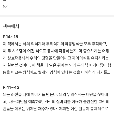
를 지금까지와 전혀 다른 시각에서 보여준다.
1
책속에서
P.14~15
이 책에서는 뇌의 의식계와 무의식계의 작동방식을 모두 추적하고,
이 두 시스템이 어떤 식으로 동시에 작동하는지, 더 중요하게는 어떻
게 상호작용해서 우리의 경험을 만들어내고 자아의식을 유지시키는
지 살펴볼 것이다. 이 책을 다 읽은 뒤에는 뇌의 무의식 메커니즘이 행
동을 이끄는 방식에도 별개의 양식이 있다는 것을 이해하게 되기를
바란다. 뇌에는 근본적으로 우리가 세상을 경험하는 방식을 이끄는
‘신경 논리(neuro-logic)’가 존재한다. 이 신경 논리를 소프트웨어라
P.41~42
고 생각해도 좋을 것
뇌는 최선을 다해 이야기를 만든다. 뇌의 무의식계는 패턴을 찾아내
이다. 우리가 해야 할 일은 그 논리 시스템의 암호를 해독하는 것이다.
고, 다음 패턴을 예측하며, 맥락의 실마리를 이용해 불완전한 그림의
그러기 위해서는 입력과 출력을 관찰해야 하는 것은 물론, 그 논리 시
빈틈을 메우는 뛰어난 재주가 있다. 어쩌면 이런 활동이 총체적으로