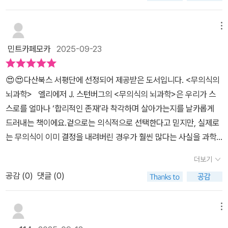
생기고 몸의 한계를 극복하며 운동실력까지 좋아진다. 뇌는 자신을
무의식은 기억에 의존해 시뮬레이션을 한다. 그렇다면 정보가 불완전
미는 어떻게 정의해야 할까요? 그러나 동시에, 이 불완전하고도 기묘
이크를 세게 밟는다. 그는 우편트럭을 불과 몇 센티미터 앞에 두고 끼
고통에서 보호하기 위해서라면 기억을 편집하기도 하고 초자연적 믿
하거나 잘못된 것이라면 어떤 일이 생기는가?...무의식계의 논리에
한 뇌의 작동이 있었기에 우리는 사랑하고, 두려워하고, 꿈꾸며, 인간
이익 소리를 내며 급정차한다. 운전자는 어쩌다 이렇게 되었는지 곰
메뉴
음과 환각도 생겨난다. 이 모든 것이 무의식의 힘이다. 이 원리로 보았
따르면 뇌는 정보에 빈틈이 생길 경우 기억에서든 맥락에서든 정보를
다운 이야기를 이어갈 수 있는지도 모릅니다.무의식의 그림자를 인정
곰이 생각한다. 이런 일이 벌어진 것은 잠시 부주의했기 때문만은 아
을 때, 우리가 무의식을 잘 다루기만 한다면 우리의 능력은 무한대로
민트카페모카
2025-09-23
끌어와 그 빈틈을 메운다. 하지만 정보의 빈틈이 지각의 빈틈이 아니
할 때, 오히려 인간은 더 겸허해지고, 더 깊은 자기 이해에 다가설 수
닐지도 모른다. 잠깐이 아니라 훨씬 심각한 수준으로 멍하니 운전했
확장될 수 있다. 무의식에 대한 이해가 깊어지면서 인간에 대한 이해
라 기억 자체에 생긴 빈틈이라면? 무의식은 거대한 기억 저장 창고의
있다는 울림을 남깁니다.
다는 생각이 든다. 어쩌면 그는 운전하는 내내 자신이 완전히 다른 데
도 깊어져 가는 것 같다. 뇌과학의 분야는 앞으로도 빠른 속도로 발전
😍😍다산북스 서평단에 선정되어 제공받은 도서입니다. <무의식의
정보에 의존해 시뮬레이션을 만들어야 하는데, 그 창고에 구멍이 생
정신을 팔고 있었을지도 모른다고 생각한다. 이렇게 멍한 상태에서
할 것이다. 발전하는 뇌과학이 사람들이 가지는 아픔, 상처, 슬픔을 어
뇌과학> 엘리에저 J. 스턴버그의 <무의식의 뇌과학>은 우리가 스
기면 무의식은 그것을 어떻게 메워야 하는가? 이미 알다시피 뇌는 자
운전하는 것은 앞을 보지 않고 운전한 것이나 다를 바 없다. 운전 중
루만져줄 수 있는 세상이 오연 좋겠다. @dasanbooks#무의식의뇌
스로를 얼마나 ‘합리적인 존재’라 착각하며 살아가는지를 날카롭게
체적으로 이야기를 꾸며낼 수 있다. - page 165 ~ 166​이로 인해 무
휴대전화 사용에 대한 연구도 이런 부주의 운전자의 생각을 확인시켜
과학 #엘리에저J스턴버그#다산초당 #무의식 #신경과학 #뇌과학 #
드러내는 책이에요.겉으로는 의식적으로 선택한다고 믿지만, 실제로
의식이 우리의 행동을 설계하고 기억을 재편하며, 심지어 '자아'라는
준다. 한 연구에서 피험자들은 이어폰을 끼고 통화를 하면서 시뮬레
올리버색스🔅< 다산초당 출판사에서 도서를 협찬받아 주관적으로
는 무의식이 이미 결정을 내려버린 경우가 훨씬 많다는 사실을 과학
이야기를 써 내려간다는 사실이.그래서'당신이 '나'라고 믿는 자아가
이션 운전을 했다. 시뮬레이션 상의 지도 프로그램으로 잠시 연습한
작성한 서평입니다>🔅#서평단 #도서협찬 #추천도서 #책추천 #신
적 사례로 보여주죠. ‘왜 나는 가끔 설명할 수 없는 직관에 따라 움직
뇌가 만들어낸 가장 정교한 착각이다!'이 말이 나올 수 있었습니다.그
후 도로교통법을 준수하며 미리 정해진 경로를 운전했다. 운전하는
더보기
간 #베스트셀러
이는 걸까?’‘왜 어떤 감정은 의지와 상관없이 솟구쳐 오를까?’ 저자
렇기에 뇌의 무의식적 작동 원리에 대한 이해는 어쩌면 '나'를 이해하
내내 이어폰을 끼고 통화를 게속했다. 피험자들은 도중에 보았던 옥
공감 (
0
)
댓글 (0)
는 뇌 손상 환자나 신경 질환 사례를 통해, 의식과 무의식이 따로 존재
는 방법이었는지도 모르겠습니다.​그동안 미스터리라고 선포되었던
외광고판을 찾아내는 다지선답형 문제를 풀었다. 결과는 '역시나'였
하고 때로는 서로 충돌하기도 한다는 점을 흥미롭게 설명해요. 무의
것들.조금씩 밝혀지는 진실들.그리고 앞으로 채워질 진실들까지.우리
다. 정신이 팔렸던 피험자들은 운전에만 집중한 피험자에 비해 정답
식은 단순히 프로이트가 말한 억눌린 욕망이 아니라, 우리의 뇌가 방
삶의 방향이 또 어떻게 바뀔지 기대되었습니다.
메뉴
률이 형편없이 낮았다.뇌는 기억을 편집한다기억은 상호연결되어 있
대한 정보를 효율적으로 처리하기 위해 작동하는 본질적 메커니즘이
는 탓에 시간이 지날수록 변할 여지가 있다. 뇌는 특징이 비슷한 기억