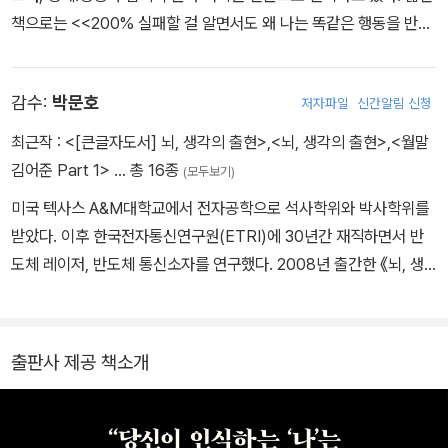
리뷰》 《GQ》《월스트리트저널》 《뉴욕 포스트》 등 다수 매체에 칼럼
책으로는 <<200% 실패할 걸 알면서도 왜 나는 똑같은 행동을 반복
을 기고했으며, 이 책 《무의식의 뇌과학》을 통해 국내에 소개되었다.
하는가>> <<혼돈 속의 혼돈>> <<무의식의 뇌과학>> <<스테이
이 책은 무의식의 세계를 신경과학과 뇌과학을 토대로 탐험하려는 대
더 코스>> <<필립 피셔의 최고의 투자>> <<초격차 투자법>> <<
담한 시도가 실현된 책이다. 뇌에 관한 방대한 연구를 다루면서도 베
감수:
박문호
저자파일
신간알림 신청
내러티브 앤 넘버스>> <<구루들의 투자법>> <<피싱의 경제학>>
일에 싸인 무의식의 세계를 쉽고 흥미롭게 펼친다는 평을 받으며 언
등이 있다.
최근작 :
<[큰글자도서] 뇌, 생각의 출현>
,
<뇌, 생각의 출현>
,
<월말
론과 학계는 물론, 동시대 과학저술가들에게 관심과 찬사를 받았다.
김어준 Part 1>
… 총 16종
(모두보기)
기묘하고 경이로운 임상 사례들을 통해 뇌 속에 숨겨진 ‘무의식 회
미국 텍사스 A&M대학교에서 전자공학으로 석사학위와 박사학위를
로’를 추적하는 이 책은 인간의 무의식적 행동과 충동을 파악하는 가
받았다. 이후 한국전자통신연구원(ETRI)에 30년간 재직하면서 반
장 독보적인 안내서다.
도체 레이저, 반도체 통신소자를 연구했다. 2008년 출간한 《뇌, 생
각의 출현》은 주요 중앙일간지와 예스24에서 ‘올해의 책’에 선정됐
고, 2013년에는 《그림으로 읽는 뇌과학의 모든 것》으로 제31회 한국
과학기술도서상 저술상을 받았다. 2017년에는 10년간의 뇌과학 강
출판사 제공 책소개
의를 집대성해 《박문호 박사의 뇌과학 공부》를 출간하면서 뇌과학 3
부작을 완결했다. 2019년 출간한 《생명은 어떻게 작동하는가》는 생
명 현상의 결정적 지식을 체계적 다이어그램으로 설명했고, 2022년