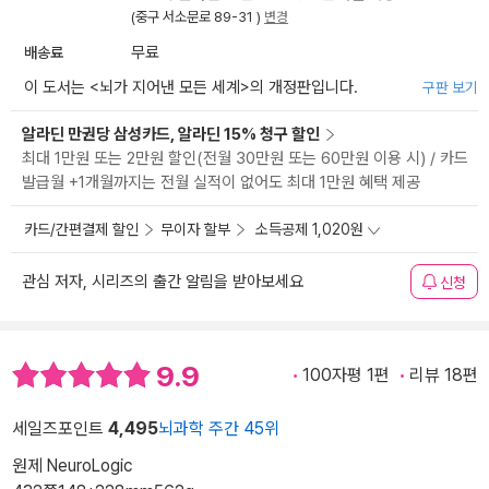
(중구 서소문로 89-31 )
변경
배송료
무료
이 도서는 <
뇌가 지어낸 모든 세계
>의 개정판입니다.
구판 보기
알라딘 만권당 삼성카드, 알라딘 15% 청구 할인
최대 1만원 또는 2만원 할인(전월 30만원 또는 60만원 이용 시) / 카드
발급월 +1개월까지는 전월 실적이 없어도 최대 1만원 혜택 제공
카드/간편결제 할인
무이자 할부
소득공제 1,020원
관심 저자, 시리즈의 출간 알림을 받아보세요
신청
9.9
100자평 1편
리뷰 18편
세일즈포인트
4,495
뇌과학 주간 45위
원제 NeuroLogic