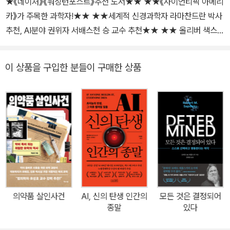
★《네이처》《워싱턴포스트》추천 도서★★ ★★《사이언티픽 아메리
카》가 주목한 과학자!★★ ★★세계적 신경과학자 라마찬드란 박사
추천, AI분야 권위자 서배스천 승 교수 추천★★ ★★ 올리버 색스를
잇는 가장 매력적인 뇌과학 스토리텔러의 등장★★ “당신이 인식하
는 ‘나’는 뇌가 만들어낸 가장 정교한 착각이다!” 21세기 신경과학의
이 상품을 구입한 분들이 구매한 상품
핵심 주제는 ‘의식’이 아니라 ‘무의식’이다. 우리는 스스로 생각하고
선택한다고 믿지만, 우리의 지각, 기억, 감정, 행동에는 뇌의 무의식
회로가 깊이 관여하고 있다. 『무의식의 뇌과학』은 무의식을 단순한
본능이나 숨겨진 충동, 억눌린 욕망이라고 말하지 않는다. 대신 세계
를 지각하고, 기억을 구성하며, 자아 정체성을 형성하는 총제적 인지
시스템이라고 설명한다. 이 책은 꿈, 습관, 환각, 다중인격, 외계인 납
치 체험까지 인간이 경험하는 기묘하고도 흥미로운 현상들을 통해 무
의식이 어떻게 현실을 재구성하는지 흥미롭게 탐구한다. 세계적인 신
경과학자 라마찬드란이 “대중 뇌과학의 새로운 지평”이라 극찬한 이
의약품 살인사건
AI, 신의 탄생 인간의
모든 것은 결정되어
책은, 일상 속 익숙한 경험부터 정신질환의 사례까지 넓게 톺아보며
종말
있다
우리가 누구인지, 도대체 왜 그렇게 느끼고 행동하는지를 지금까지와