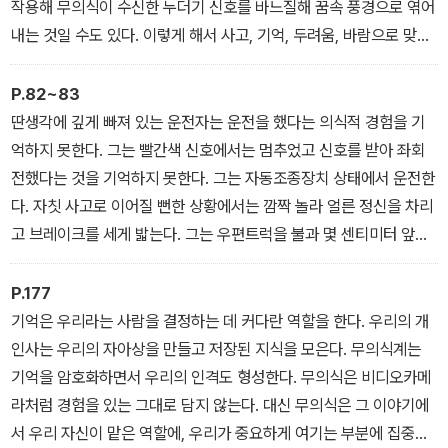
스템을 만드는 뇌의 시스템이 무엇인지도 찾아보아야 한다. 우리 내
작용해 무의식이 수신한 누더기 신호를 바느질해 꿈속 풍경으로 엮어
부에 있는 소프트웨어의 암호를 해독하는 것은 신경학과 정신의학 연
내는 것일 수도 있다. 이렇게 해서 사고, 기억, 두려움, 바람으로 맞춰
구에, 인간관계와 상호작용 연구에, 그리고 인간을 이해하는 데 커다
이은 조각보가 우리의 정신을 차지하고 가끔은 은유적인 이야기까지
란 영향을 미친다.
탄생하게 된다. 그렇다고는 해도 우리의 꿈은 대체적으로 꽤 기괴한
P.82~83
편이다
딴생각에 깊게 빠져 있는 운전자는 운전을 했다는 의식적 경험을 기
<서문>
억하지 못한다. 그는 빨간색 신호에서는 멈추었고 신호를 받아 좌회
<뇌는 보지 않아도 ‘보는’ 법을 안다>
전했다는 것을 기억하지 못한다. 그는 자동조종장치 상태에서 운전한
다. 자칫 사고로 이어질 뻔한 상황에서는 깜짝 놀라 얼른 정신을 차리
고 브레이크를 세게 밟는다. 그는 우편트럭을 불과 몇 센티미터 앞에
두고 끼이익 소리를 내며 급정차한다. 운전자는 놀란 가슴부터 가라
앉힌 다음 어쩌다 이렇게 되었는지 곰곰이 생각한다. 이런 일이 벌어
P.177
진 것은 잠시 부
기억은 우리라는 사람을 결정하는 데 커다란 역할을 한다. 우리의 개
주의했기 때문만은 아닐지도 모른다. 잠깐이 아니라 훨씬 심각한 수
인사는 우리의 자아상을 만들고 저장된 지식을 모은다. 무의식계는
준으로 멍하니 운전했다는 생각이 든다. 어쩌면 그는 운전하는 내내
기억을 암호화하면서 우리의 인격도 형성한다. 무의식은 비디오카메
자신이 완전히 다른 데 정신을 팔고 있었을지도 모른다고 생각한다.
라처럼 경험을 있는 그대로 담지 않는다. 대신 무의식은 그 이야기에
이렇게 멍한 상태에서 운전하는 것은 앞을 보지 않고 운전한 것이나
서 우리 자신이 맡은 역할에, 우리가 중요하게 여기는 부분에 집중한