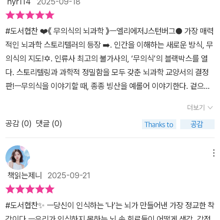
nyr114
2025-09-18
죠.창의성, 직관, 도덕적 판단까지 무의식의 산물이라는 이야기를 접
을 연결하고 가장 중요하다고 생각하는 사건들을 강조한다. 마찬가지
하면, 내가 ‘의식적으로’ 했다고 믿는 수많은 결정이 사실은 뇌의 무의
로 뇌는 새로운 생각과 경험을 바탕으로 나중에 그 사건들을 재구성
#도서협찬 ❤️《 무의식의 뇌과학 》ㅡ엘리에저J스턴버그● 가장 매력
식적 시스템 덕분이라는 걸 실감하게 돼요. 저는 의식이 단순히 무의
할 수 있다. 기억은 촘촘하게 얽힌 이야기처럼 나름의 방향과 관점을
적인 뇌과학 스토리텔러의 등장 ➡️. 인간을 이해하는 새로운 방식, 무
식의 결과를 해설하는 ‘해설자’에 불과하다는 점이 인상 깊었어요.그
갖고 잇으며 언제든지 수정될 수 있다.우리의 개인사는 우리의 자아
의식의 지도!✡️. 인류사 최고의 불가사의, ‘무의식’의 블랙박스를 열
렇다고 의식이 쓸모없다는 건 아니에요.무의식이 내린 결정을 사회적
상을 만들고 저장된 지식을 모은다. 무의식계는 기억을 암호화하면서
다. 스토리텔링과 과학적 정밀함을 모두 갖춘 뇌과학 교양서의 결정
·도덕적 기준에 맞게 조율하는 역할을 하기 때문이죠.결국 인간은 무
우리의 인격도 형성한다. 무의식은 비디오카메라처럼 경험을 있는 그
판!ㅡ무의식을 이야기할 때, 종종 빙산을 예롤어 이야기한다. 겉으로
의식과 의식이 끊임없이 협업하며 살아가는 존재라는 걸 깨닫게 돼
대로 담지 않는다. 대신 무의식은 그 이야기에서 우리 자신이 맡은 역
보이는 것은 극소수이고 그 아래에는 그 이상으로 엄청 더 큰 빙하가
요. 이 책을 읽고 나면, 나 자신조차 온전히 이해하기 어렵다는 사실
더보기
할에, 우리가 중요하게 여기는 부분에 집중한다. 그러다 어느 순간이
있다고. 그것이 의식과 무의식이다. 의식은 무의식에 비하면 그저 티
이 오히려 위로처럼 느껴져요.내가 내 마음을 다 알 수 없는 것은 당연
오면 우리가 어떻게 느끼고 있는지, 그 순간의 감정은 무엇인지, 무엇
공감 (
0
)
댓글 (0)
끌이다. 의식상태에서 우리는 그 거대한 무의식을 모르고 살지만 때
한 일이니까요.<무의식의 뇌과학>은 나를 이해하는 다른 길을 제시
을 기대하고 두려워하는지, 그 순간이 우리에게 무슨 ‘의미’인지에 대
로 문득문득 튀어 나온다. 이 책은 '우리의 사고방식과 행동방식의 근
해 주는, 생각할 거리 많은 뇌과학 교양서랍니다.
한 맥락이 생겨난다. 그리고 그 맥락을 바탕으로 뇌는 초고를 쓰기 시
본적인 이유를 발견할 수 있을까?' 에서 출발한다. 저자는 신경의학자
메뉴
작한다.수면과 각성의 틈신경학자들이 수면마비(가위눌림)라는 신비
이자 신경과학자로 인간의식에 대한 여러 질문을 뇌의 의식계와 무의
책읽는제니
2025-09-21
한 현상에 대해 알게 된지 한 세기가 지났다. 램수면 동안 근육이 마비
식계의 작동방식을 추적하면서 찾고자 했다. 이 두 시스템이 어떻게
되고 가장 생생하게 꿈에 빠져든다. 잠에서 깬 순간 중요한 두 가지 변
작동하여 우리의 경험을 만들어 내고 자아의식을 유지시키는 지 살펴
#도서협찬✨️ ㅡ당신이 인식하는 '나'는 뇌가 만들어낸 가장 정교한 착
화가 생긴다. 첫째, 의식이 완전히 돌아온다. 둘째, 마비된 상태에서
보는 건이 주요목적이다. 뇌는 보지 않아도 보는 법을 아는데 그 이유
각이다.ㅡ우리가 인식하지 못하는 뇌 속 회로들이 어떻게 생각, 감정,
벗어나 근육을 컨트롤할 수 있는 상태가 된다.학계에서는 수면마비를