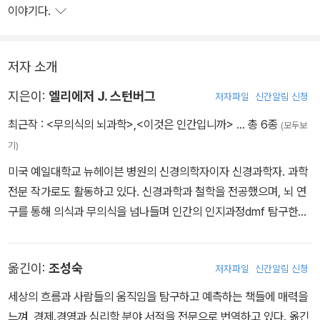
이야기다.
저자 소개
지은이:
엘리에저 J. 스턴버그
저자파일
신간알림 신청
최근작 :
<무의식의 뇌과학>
,
<이것은 인간입니까>
… 총 6종
(모두보
기)
미국 예일대학교 뉴헤이븐 병원의 신경의학자이자 신경과학자. 과학
전문 작가로도 활동하고 있다. 신경과학과 철학을 전공했으며, 뇌 연
구를 통해 의식과 무의식을 넘나들며 인간의 인지과정dmf 탐구한다.
첫 책 『이것은 인간입니까Are You a Machine?』로 철학과 신경과
학의 경계를 넘나드는 저술가로서의 가능성을 보여주었고, 인간의 자
옮긴이:
조성숙
저자파일
신간알림 신청
유의지와 도덕적 책임에 관해 말하는 두 번째 책 『뇌가 나를 그렇게
만든다My Brain Made Me Do It』로 <사이언티픽 아메리칸>이 주
세상의 흐름과 사람들의 움직임을 탐구하고 예측하는 책들에 매력을
목하는 젊은 과학 저술가로 선정되었다. 《워싱턴포스트》 《파이낸셜
느껴, 경제․경영과 심리학 분야 서적을 전문으로 번역하고 있다. 옮긴