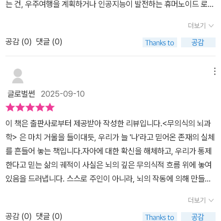
는 건, 우주여행을 계획하거나 인공지능이 발전하는 휴머노이드 로봇
다. 자아니 의식과 무의식이니 하는 거창한 표현이나 용어라는 것 자
실도 밝히는데...​뇌의 의식계와 무의식계의 작동방식을 모두 추적하
착한다. 질서도, 체계도 없이 뒤죽박죽이다. 그런데, 시각겉질은 시상
같은 유형의 것 때문이 아니다. '인간', 인간이라는 만물의 영장이 가
체가 결국 인간, 나 자신을 지칭하는 것이지 않은가? 인간에 대한 이
고이 두 시스템이 어떤 식으로 동시에 작동하는지더 중요하게는 어떻
더보기
이 보낸 정보는 전부 눈을 통해 들어온 것이라고 생각한다. 시각겉질
지고 있던 비밀들이 속속 드러나기 때문이다. dna, 유전자 조작기술
해, 나에 대한 이해는 학문적이기만 한 것이 아니라 본질과 현상이랄
게 상호작용해서 우리의 경험을 만들어내고 자아의식을 유지시키는
은 저장된 지식과 기억을 이용해 서로 다른 신호 조각들을 하나의 이
공감 (
0
)
댓글 (0)
같은 걸로 신의 영역을 넘보는 것이 무섭고, 이성의 상징이었던 '뇌'
까를 모두 아우르는 총체여야 할 수 있으니 이성에만 영향을 주는 이
지살펴보며​'나는 왜 이렇게 느끼고 행동하는가'​라는 물음에 대한 답을
야기로 연결해 통일된 시각적 장면을 만들려고 애쓴다. 그 시각적 장
도 이제는 분석의 대상이 될 정도로 발전하였다. 심지어 그 뇌 속에서
해일 수 없고 우리의 일상 자체에도 강력한 영향을 주게 된다고 생각
찾아가도록 해 주는 이 책.여느 철학책보다 더 사유할 수 있었으며마
면은 우리가 경험하는 꿈이다. 뇌는 최선을 다해 이야기를 만든다. 뇌
일어나는 이성의 일들을 넘어 이제는 알 수없는 무의식의 영역까지
한다. 본서에 대한 이해는 머리로 하겠지만 본서의 연구가 주는 이점
메뉴
지막에 저자는 우리에게 숙제를 남겨주었는데...​뇌 연구가 발전할수
의 무의식계는 패턴을 찾아내고, 다음 패턴을 예측하며, 맥락의 실마
연구대상이 되고 있으니 신기할 따름이다. 이 책에서 저자는 직설적
은 개인이 적용하기에 따라 일상 전반으로 확장할 것이다. 그리고 우
록 블랙박스를 파헤치는 여정도 계속되어야 한다. 집단 아이디어를
글로벌썬
2025-09-10
리를 이용해 불완전한 그림의 빈틈을 메우는 뛰어난 재주가 있다. 어
으로 '무의식은 뇌의 일부가 아니라 거의 모든 것이다' 라고 말한다.
리의 일상과 이상을 총체적으로 이해하는 자체가 우리를 좀 더 심리
충분히 활용해 사고와 행동 패턴이 신경과학 메커니즘에 꼭 맞는 지
쩌면 이런 활동이 총체적으로 작용해 무의식이 수신한 누더기 신호를
우리가 인식하는 의식보다 무의식이 훨씬 더 거대하다는 것은 알고
적으로도 이성적으로도 일상적으로도 트이게 만들 것이다. 본서의 서
점을 찾아야 한다. 증거는 거기에 있다. 이제 빈틈을 채우는 것은 우리
이 책은 출판사로부터 제공받아 작성한 리뷰입니다.<무의식의 뇌과
바느질해 꿈속 풍경으로 엮어내는 것일 수도 있다. 이렇게 해서 사고,
있었지만 그정도라고? 과거 프로이트와 융이 심리학과 정신분석학에
술은 이상 현상을 다루기도 일상의 습관과 기억과 꿈과 행동을 다루
의 몫이다. - page 380​꿈, 습관, 기억, 환상, 다중인격 등 우리 삶과
학> 은 마치 거울을 들이대듯, 우리가 늘 '나'라고 믿어온 존재의 실체
기억, 두려움, 바람으로 맞춰 이은 조각보가 우리의 정신을 차지하고
서 밝힌 의식과 무의식의 관계를 보면 무의식은 단순한 본능이나 숨
기도 하며 우리의 자아의식을 조망하게 하는데 이 책이 다루고 있는
밀접한 주제로 익숙한 경험부터 신경질환의 놀라운 사례까지, 신경과
를 흔들어 놓는 책입니다.자아에 대한 확신을 해체하고, 우리가 통제
가끔은 은유적인 이야기까지 탄생하게 된다. 그렇다고는 해도 우리의
겨진 충동, 억눌린 욕망에서 오는 것이라고 했었다. 그러나 이 책에서
연구의 대상에 면면이 앞서 말한 대로 일상이자 이상이고 이성이며
학과 뇌과학, 철학을 종횡무진 넘나들며 무의식의 실체를 파헤치고
한다고 믿는 삶의 궤적이 사실은 뇌의 깊은 무의식적 흐름 위에 놓여
꿈은 대체적으로 꽤 기괴한 편이다. 무의식에 운전석을 맡길 때딴생
는 무의식이 세계를 지각하고 기억을 구성하며 자아 정체성을 형성하
심리이지 않은가? 그러한 이해들이 결국 우리를 더 우리다운 길로 인
있었는데...​뇌의 무의식은 과거 경험을 회상하고 시연하는 방법으로
있음을 드러냅니다. 스스로 주인이 아니라, 뇌의 작동에 의해 만들어
각에 깊게 빠진 운전자는 운전을 했다는 의식적 경험을 기억하지 못
는 총체적 인지 시스템 임을 알게된다. 뇌는 보지 않아도 보는 법을 알
도하지 않을까 싶다. 우리 자신을 좀 더 이해하고자 바라는 분들의 선
옛 정보를 시뮬레이션해 우리의 학습과 성장을 도와준다. 무의식은
진 '가장 정교한 착각'이 바로 '나'라는 사실은 섬똑하면서도 묘한 해방
한다. 그는 빨간색 신호에서는 멈추었고 신호를 받아 좌회전했다는
고, 습관이라는 이름으로 무의식 상태에서도 인간을 루틴대로 움직일
택일 본서를 통해 적지 않은 깨우침과 일상의 팁들이 주어질 거라 장
더보기
방대한 기억 저장 창고에서 정보를 가져와 합리적인 선택을 하게 한
감을 줍니다.읽는 내내, '나는 과연 어디까지가 나인가'라는 질문이 마
것을 기억하지 못한다. 그는 자동조종장치 상태에서 운전한다. 자칫
수 있다. 운동과 감정은 연결되어 있어 시뮬레이션 만으로도 근육이
담할 수도 있을 것 같다.
다. 문제는 기억이 항상 믿을 만한 정보원은 아니라는 것이다. 하지만
공감 (
0
)
댓글 (0)
음속에 남습니다. 무의식이 나를 이끌어간다면, 나의 선택과 삶의 의
사고로 이어질 뻔한 상황에서는 깜짝 놀라 얼른 정신을 차리고 브레