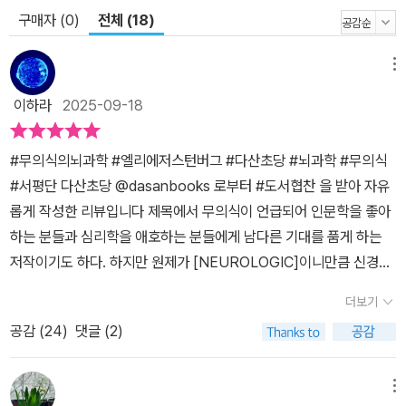
세부 사항을 지어냈다. 최면에 걸린 군인은 1분 만에 기밀 정보를 누
구매자 (0)
전체 (18)
설하고도, 이를 전혀 인지하지 못했다. 이 책은 이처럼 믿기 힘든 임상
사례와 실험 결과들을 통해, 무의식이 어떻게 우리의 행동을 설계하
메뉴
고 기억을 재편하며, 심지어 ‘자아’라는 이야기를 써 내려가는지 보여
준다. 당신이 ‘나’라고 믿는 자아는 뇌가 만들어낸 가장 정교한 착각이
이하라
2025-09-18
다. 그렇다면 ‘나’를 설계하는 일에서 무의식의 역할은 무엇일까? 인
간을 이해하는 새로운 방식, 무의식의 지도 무의식은 우리의 기억 속
#무의식의뇌과학 #엘리에저스턴버그 #다산초당 #뇌과학 #무의식
빈틈을 메우고, 자아를 보호하며, 연속된 ‘나’라는 이야기를 만들어낸
#서평단 다산초당 @dasanbooks 로부터 #도서협찬 을 받아 자유
다. 때로는 사건을 조작하거나, 없는 경험을 날조하기도 하지만 여기
롭게 작성한 리뷰입니다 제목에서 무의식이 언급되어 인문학을 좋아
에 누군가를 속이려는 의도는 전혀 없다. 이는 자신을 지키려는 무의
하는 분들과 심리학을 애호하는 분들에게 남다른 기대를 품게 하는
식적 본능일 뿐이다. 뇌 손상 때문이든 혼란스러운 경험 때문이든 우
저작이기도 하다. 하지만 원제가 [NEUROLOGIC]이니만큼 신경과
리를 이루는 이야기의 일부가 사라지면 뇌는 자신만의 수순에 따라
학 즉 뇌를 벗어난 무의식의 경계는 다루지 않는다. 저자는 예일대 뉴
더보기
구멍을 메운다. 가장 설득력 있게 들어맞는 기억과 생각의 조각을 자
헤이븐 병원의 신경의학자이자 신경과학자라고 하며 ‘뇌 연구를 통해
공감 (
24
)
댓글 (2)
신만의 창고에서 가져와 개인의 신념과 관점, 희망, 두려움의 패턴에
의식과 무의식을 넘나드는 인간의 인지과정을 연구’하고 있다고 한
알맞게 이야기를 구성하는 것이다. 기억에 생긴 구멍이 크고 경험이
다. 신경과학과 철학을 동시에 전공한 사람으로 저술 전반에서 전문
혼란스러울수록 뇌의 이야기는 허무맹랑해지지만, 그마저도 ‘나’를
분야라고 해서 건조하거나 무거운 필치만으로 서술하고 있지는 않다.
메뉴