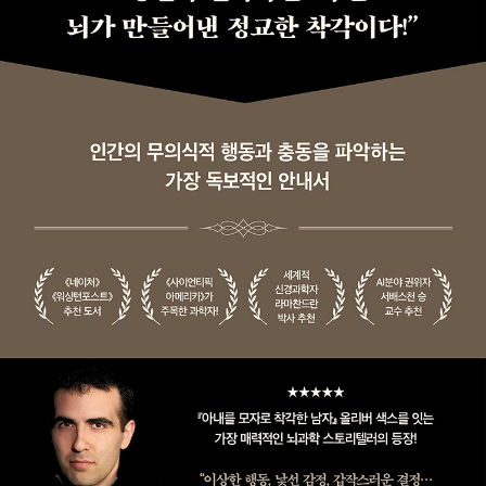
출간한 《박문호 박사의 빅히스토리 공부》는 138억 년 우주의 진화
역사를 한 권에 집약함으로써 우주·지구·생명·인간을 설명하는 하나
의 통합된 관점을 선보였다. 2015년 미래창조과학부와 한국과학창
의재단이 수여하는 제8회 대한민국과학문화상을 수상했다. ‘대중의
과학화’를 모토로 공익사단법인 ‘박문호의 자연과학 세상’(www.mh
park.co.kr)을 꾸려 17년간 이끌어오고 있다. 현재 약 15,000명의
회원이 자연과학 강의와 공부 모임, 탐사 활동에 참여하고 있다. 특히
17년째 진행되는 〈특별한 뇌과학〉, 〈137억 년 우주의 진화〉 연속 강
의는 많은 사람이 참여하고 있다. 공부 모임 회원들과 몽골 고비사막·
하와이 마우나케아 천문대·남미 칠레 아타카마 사막 천문대·서호주·
뉴질랜드·아마존·아이슬란드 등을 20회 이상 자연 학습 탐사를 하고,
회원들과 함께 그 내용을 《서호주》와 《몽골》 두 권의 탐사 책으로 출
간했다. 그중 지질 탐사는 여섯 차례 EBS 〈세계테마기행〉에 방송됐
다.