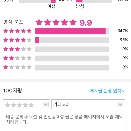
지. 우리는 종종 스스로도 납득할 수 없는 행동과 감정에 당황한다.
여성
남성
『무의식의 뇌과학』은 바로 그 낯선 순간들의 비밀을 파헤친다. 저자
는 무의식을 단순히 억눌린 욕망이나 본능의 잔재로 보지 않는다. 오
9.9
평점 분포
히려 세계를 지각하고, 기억을 구성하며, 자아를 형성하는 뇌의 총체
94.7%
적 작동 시스템이라고 설명한다. 꿈속에서 시각장애인이 장면을 ‘보
5.3%
는’ 이유, 뇌에서 외계인 납치처럼 생생한 환상이 일어나는 경로, 다중
0%
인격의 분리된 감각, 환청과 환각처럼 기묘한 사례들은 모두 우리 뇌
안의 블랙박스, 무의식의 작동을 보여주는 생생한 단서다. 이 책은 일
0%
상 속 익숙한 경험부터 신경질환의 놀라운 사례까지 신경과학과 뇌과
0%
학, 철학을 종횡무진 넘나들며 무의식의 실체를 드러낸다. 이 책을 펼
치는 순간, 당신은 무의식이라는 보이지 않는 지도 위에서 ‘나’라는 존
100자평
게시물 운영 원칙
재를 새롭게 발견하게 될 것이다. 낯선 질문이 이끄는 흥미로운 뇌과
학의 세계 올리버 색스를 잇는 가장 매력적인 뇌과학 스토리텔러의
카테고리
등장 자신이 저지른 살인을 기억하지 못할 수도 있을까? 누워서 상상
하는 것만으로도 근육을 만들 수 있을까? 그렇다면 일어나지도 않은
일을 기억하는 일은 어떨까? 이 책은 이러한 놀라운 질문들에 답하