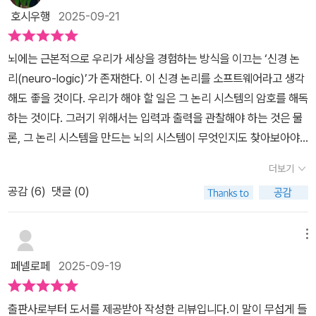
지키려는 뇌의 방식이다. 『무의식의 뇌과학』은 무의식을 단순한 흥미
이 분야에 대해 처음 독서하는 분들께서도 충분히 몰입할 수 있고 새
호시우행
2025-09-21
거리나 병리적 현상으로 보지 않는다. 이 책은 우리가 왜 어떤 기억을
로운 독자를 유입하기에도 충분한 필력이라고 생각되었다. 신경과학
사실이라고 믿는지, 왜 충동적으로 행동하는지, 왜 환청이나 환각을
을 다룬 책이다 보니 여러 행마다 뇌의 해당 부위들이 언급되고 있지
뇌에는 근본적으로 우리가 세상을 경험하는 방식을 이끄는 ‘신경 논
현실처럼 받아들이는지를 무의식의 관점에서 재해석한다. 무의식의
만, 본문이 시작되기 이전에 4페이지에 걸쳐 뇌 지도가 제시되고 있
리(neuro-logic)’가 존재한다. 이 신경 논리를 소프트웨어라고 생각
작동 원리를 이해하는 순간, 우리는 ‘나조차 이해할 수 없는 나’라는
어 서술된 기능을 하는 뇌 부위가 어디인지 시각적으로도 확인할 수
해도 좋을 것이다. 우리가 해야 할 일은 그 논리 시스템의 암호를 해독
모순을 새롭게 바라보게 된다. 이는 자기 이해와 타인 이해의 방식을
있다. 본서의 주제는 무의식이라기보다는 ‘자아의식’이라고 저자 자
하는 것이다. 그러기 위해서는 입력과 출력을 관찰해야 하는 것은 물
바꾸며, 이를 통해 우리는 선택과 행동의 주체로서 새로운 가능성을
신이 정의하고 있다. 본서는 그를 돌아보는데 ‘뇌의 의식계와 무의식
론, 그 논리 시스템을 만드는 뇌의 시스템이 무엇인지도 찾아보아야
마주하게 된다. 인류사 최고의 불가사의, ‘무의식’의 블랙박스를 열다
계의 작동방식을 모두 추적하여 두 시스템이 어떤 식으로 동시에 작
한다. 우리 내부에 있는 소프트웨어의 암호를 해독하는 것은 신경학
스토리텔링과 과학적 정밀함을 모두 갖춘 뇌과학 교양서의 결정판!
용하는지, 더 중요하게는 어떻게 상호작용해서 우리의 경험을 만들어
더보기
과 정신의학 연구에, 인간관계와 상호작용 연구에, 그리고 인간을 이
『무의식의 뇌과학』은 흥미로운 스토리텔링과 과학적 정밀함을 모두
내고 자아의식을 유지시키는지를 살펴보는’ 저작이다. 본서의 첫 장
공감 (
6
)
댓글 (0)
해하는 데 커다란 영향을 미친다. - '서문' 중에서 (사진, 책표지)책의
갖춘 책이다. 학문적 깊이를 놓치지 않으면서도, 누구나 쉽게 읽고 몰
은 의식의 빈틈을 메우는 메커니즘을 다루고 있는데 시각장애, 청각
저자 엘리에저 J. 스턴버그는 신경의학자이자 신경과학자이며, 과학
입할 수 있도록 쓰였다. 꿈, 습관, 기억, 환상, 다중인격 등 우리 삶과
장애, 꿈, 찰스보닛증후군, 이상한 나라 앨리스 증후군, 대뇌다리 환각
전문 작가로 활동하고 있다. 뇌 연구를 통해 의식과 무의식을 넘나들
밀접한 주제를 통해 일반 독자는 물론, 심리학·의학·인지과학 분야를
메뉴
증 등의 장애나 이색적인 뇌 신경 이상을 통해 인간의 의식이 비어버
며 인간의 인지과정을 탐구한다. 젊은 과학저술가로 선정되기도 했
공부하는 이들에게도 탁월한 안내서가 되어준다. 이 책은 철학에서
린 자리를 어떻게 무의식이 대리하는지를 다루고 있다. 의식과 무의
페넬로페
2025-09-19
고 <워싱턴포스트>, <파이낸셜리뷰>, <월스트리트저널> 등 다수
신경과학으로, 의학으로, 그리고 이들의 접점으로 옮겨가며 끊임없이
식이 상호작용을 통해 여백이 생겨버린 의식의 간극을 무의식이 메우
매체에 칼럼을 기고했다. 총 여덟 개 파트로 구성된 책은 무의식이 지
질문을 던진다. 뇌가 결정을 내리는 작동방식은 무엇인가? 정신질환
면서 자아의식을 유지하려는 시도를 돌아보는 것이다. 습관, 상상훈
출판사로부터 도서를 제공받아 작성한 리뷰입니다.이 말이 무섭게 들
각을 만들어내는 방식, 의식 없이 작동하는 무의식의 루틴, 운동과 감