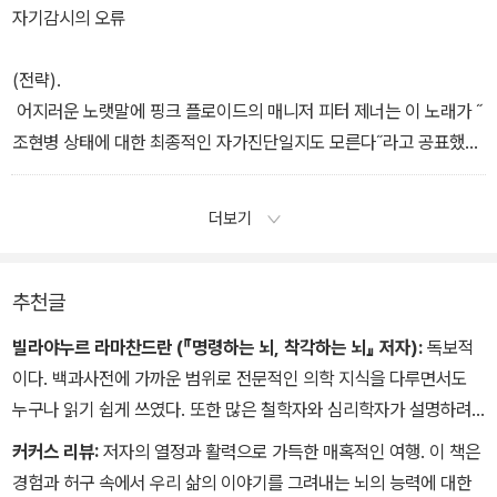
자기감시의 오류
(전략).
어지러운 노랫말에 핑크 플로이드의 매니저 피터 제너는 이 노래가 ˝
조현병 상태에 대한 최종적인 자가진단일지도 모른다˝라고 공표했
다. 가사에 조금이라도 진실이 담겨 있다면 시드 배럿은 자신이 작사
가라는 사실을 깨닫지 못하고 있음을 무의식중에 보여주는 셈이었다.
더보기
추천글
빌라야누르 라마찬드란 (『명령하는 뇌, 착각하는 뇌』 저자):
독보적
이다. 백과사전에 가까운 범위로 전문적인 의학 지식을 다루면서도
누구나 읽기 쉽게 쓰였다. 또한 많은 철학자와 심리학자가 설명하려
했던 뇌의 비밀을 대신 파헤쳐 준 귀중한 해독제이기도 하다.
커커스 리뷰:
저자의 열정과 활력으로 가득한 매혹적인 여행. 이 책은
경험과 허구 속에서 우리 삶의 이야기를 그려내는 뇌의 능력에 대한