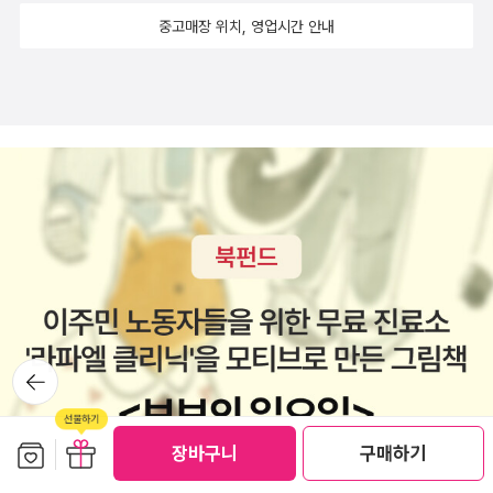
‘블랙박스 모델’로 확장된다. 뇌의 내부 작동을 직접 들여다볼 수 없는
기를 구성하는 사실에 구멍이 생길 때 이러한 배경지식을 바탕으로
중고매장 위치, 영업시간 안내
정을 심사숙고하고, 목표와 욕구에 딱 들어맞는 행동 방식을 선택할
상황에서 우리는 입력과 출력만을 바탕으로 무의식의 작동 방식을 추
이야기의 부족분을 메꾼다. 선천적 시각 장애인은 어떻게 사물을 이
수 있다. 뇌가 건강한 개인적인 이야기를 유지하는 일에 특히 중점을
론해 나가야 한다. 실제로 연구자들이 사용하는 실험은 대부분 이러
해할 수 있을까? 렘수면상태에선 뇌에 어떤 일들이 일어나고 있는 것
두는 것도 이상한 일이 아니다. 뇌의 바탕에 깔린 논리 회로는 우리가
한 블랙박스적 접근을 따른다고 한다. 예컨대 의자의 질감이 협상 행
일까? 시각을 다친 환자들, 피질이 망가진 환자들, 전전두피질과 하
깨어 있는 매 순간 쌓은 경험을 흡수하고 빈틈없이 조사한다. 인간의
동에 영향을 준다는 실험 결과는 무의식의 존재를 가리키긴 하지만
부피질, 시상이나 해마가 다친 환자들에게선 어떤 현상이 일어날까?
정체성을 성숙하게 만들고 개선하기 위해서다. 깨어 있는 시간뿐만
왜 그러한 인과관계가 발생하는지는 여전히 미스터리로 남는다.저자
본 책은 무의식계가 어떻게 감각과 감정을 통제하고 인간의 행동을
아니라 매일 밤 꿈을 꾸는 동안에도 무의식이 골몰하는 목표는 같을
는 여기서 한 걸음 더 나아가 단지 인간 행동의 표면적인 현상을 설명
규정하는지. 다양한 논증과 자료를 통해 무의식계의 베일을 벗겨나간
수 있다.과학의 역사에는 블랙박스 취급을 하며 미스터리라고 선포하
하는 데 그치지 않고 뇌의 신경 회로와 무의식적 정보처리 시스템 자
다. 과학의 발달은 다양한 방법으로 뇌기능의 역할을 조명하고 있는
는 것들이 종종 있다. 연구자들이 알맞은 연구 틀을 마련하지 못했기
체를 들여다보려 한다. 철학과 의학, 신경과학의 교차점에서 질문을
데 꿈에 관한 무의식계의 역할도 최근에 밝혀졌다. 렘수면상태에 들
때문이다. 획기적 돌파구를 마련하려면 올바른 질문을 해야 한다. 발
중심으로 탐구를 전개해 나가며 우리가 일상적으로 경험하는 감정,
어가면 의식은 잠잠해지고 무의식계가 활동을 시작한다. 시각을 비롯
견으로 향하는 길은 무엇을 찾아보아야 하는지를 아는 것에서 시작한
선택, 인지 과정이 어떻게 뇌 속의 논리 시스템에 의해 구성되는 지를
한 몸은 움직이지 않지만 축적된 수많은 이미지들이 연상 작용을 하
다. 뇌가 의식계와 무의식계로 되어 있다는 생각은 의식의 신비를 밝
분석적으로 풀어내고 있다. 책의 1장은'뇌는 보지 않아도 ‘보는’ 법을
며 꿈을 꾸게 된다. 꿈은 최면과정과 비슷하다. 꿈이 자생적이라면 최
히는 답이 되지 못한다. 단지 여정의 시작에 불과할 뿐이다. 누군가가
뒤로가
안다'라는 흥미로운 전제로 시작하여 우리가 인식하는 현실과 감각의
면은 타인의 명령에 의해 의식을 잠재우는 것이다. 이는 인간의 뇌구
기
이미 알려진 지식의 연장선을 연구하는 데 매진하는 동안 다른 누군
경계에 의문을 제기한다. 저자는 '시각장애인은 꿈속에서 ‘볼 수’ 있는
조에 대한 이해의 폭을 더욱 확장시킨다. 우리의 생각과 감각, 감정이
가는 블랙박스를 열어보려 애를 쓸 수도 있다. 그는 정해진 틀을 벗어
가?;라는 질문을 통해 무의식이 자각을 구성하는 방식에 대한 탐구를
보관함담기
선물하기
뇌에 미치는 영향력이 무의식에 어떤 의미를 형성하고 있는지 설명하
장바구니
구매하기
나 생각하고 언뜻 듣기에는 괴상한 질문도 서슴없이 할 것이다. 뇌 연
시작한다. 이 과정에서 소개되는 포르투갈 수면연구팀의 실험은 특히
기 때문이다. 무의식은 빈틈을 메우고 비합리적 행동을 합리화하고
구가 발전할수록 블랙박스를 파헤치는 여정도 계속되어야 한다. 이제