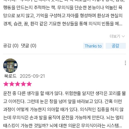
는 의식의 빈틈을 메우는 메카니즘이 있기 때문이다. 이를 예술로 가
행동을 만드는지 추적하는 책. 무의식을 단순한 본능이나 억눌린 욕
겪는 사람이 인구의 8퍼센트 정도라고 추산한다. 미국만 해도 2000
장 잘 표현한 것이 화가 살바도르 달리이다. 그는 대부분 우리가 이미
망으로 보지 않고, 기억을 구성하고 자아를 형성하며 환상과 현실의
여만 명이 평생 동안 적어도 한 번은 수면마비를 경험한다. 증상의 심
짐작하는 것을 그림으로 묘사했는 데, 그의 그림이 환상적이고 상상
경계, 습관, 꿈, 환각 같은 기묘한 현상들을 통해 의식의 빈틈을 메우
각성은 사람마다 다른데, 대다수는 수면마비 시간이 고작 몇 초이고
력에 풍부해보이는 이유이다. 무의식의 또 다른 이름은 '습관' 이다.
는 ‘인지 시스템’으로 설명한다. 읽으면서 특히 놀라웠던 건, 우리가
더 이상 길어지지 않아 환각까지는 경험하지 않는다. 연구에 따르면
의식이 없이도 무의식이 루틴대로 움직이는 경험은 다들 해본 적이
더보기
평소 믿는 ‘나’라는 자아가 뇌가 만든 가장 정교한 이야기일 수 있다는
불안감이 심한 사람일수록 수면마비 동안 낯선 존재가 옆에 있다고
있을 것이다. 몸이 저절로 움직이깅에 멀티태스킹도 가능하다. 이 모
공감 (
0
)
댓글 (0)
점이다. 무심코 한 행동, 잊고 싶었던 기억, 자주 겪는 기시감이나 꿈
느낄 가능성이 높다. 수면까지 그대로 이어진 스트레스는 쉽게 잊히
든 것이 무의식의 힘이다. 더 놀라운 것은 운동하는 모습을 머릿속으
의 불가사의함이 다 그냥 흘려보내는 감각이 아니라 뇌의 무의식 회
지 않을 환각을 더 무서운 것으로 바꾼다. 약한 형태의 사회 공포증인
로 시뮬레이션만 해도 운동실력이 높아진다는 것이다. 의식이 한 상
로가 보내는 신호일지도 모른다고...과학적인 근거가 탄탄하면서도
사회적 이미지 기능장애가 있는 사람도 수면마비가 오면 환각에 빠질
메뉴
상을 무의식은 진짜 한것으로 여겨서 결국 정신이 몸의 한계를 뛰어
여러가지 사례들이 많아, 몰입감이 있고 생각을 자주 멈추게 한다.
가능성이 더 높다. 사회적 이미지 기능장애를 갖고 있는 사람은 다른
넘게 만든다. 이렇듯 뇌는 일어나지도 않은 일을 상상하며 기억을 편
북로드
2025-09-21
“왜 나는 그렇게 느꼈지”, “어디까지가 진짜 나지?” 같은 질문들을 스
사람들이 항상 자신을 주목하고 재단한다고 믿는다. 이런 사람은 수
집한다. 기억은 지극히 자기중심적이어서 과거의 고통을 잊기 위해서
스로에게 하게 된다.📎41.뇌는 최선을 다해 이야기를 만든다. 뇌의
면마비가 찾아오면 외계인이 자신을 실험하고 몸에 무언가를 찔러 넣
라도 필요한 것만 선별한다. 큰 충격을 받은 이들이 그 기억을 아예 지
운전 중 다른 생각을 할 때가 많다. 위험한줄 알지만 생각은 꼬리를 물
무의식계는 패턴을 찾아내고, 다음 패턴을 예측하며, 맥락의 실마리
는 것 같은 환각을 더 심하게 느낀다. 무의식이 만들어내는 이야기최
워버리는 것 같은 경우다. 반면, 없는 기억을 만들어 내기도 한다. 그
고 이어진다. 그런데 눈은 창을 넘어 앞을 바라보고 있다. 간혹 이런
를 이용해 불완전한 그림의 빈틈을 메우는 뛰어난 재주가 있다. 어쩌
근 저자 부부는 코네티컷주 미스틱 시포트에 여행을 갔다가 한적한
래서 초자연적인 것을 비이성적으로 믿기도 하고, 심각한 착각에도
과정이 어떻게 가능한지 의아할 때가 있다. 의식적인 집중을 하지 않
면 이런 활동이 총체적으로 작용해 무의식이 수신한 누더기 신호를
거리 끝에 있는 아이스크림 가게를 발견했다. 창문에는 딸기가 토핑
빠진다. 조현병 환자들이 환청을 듣는 이유가 자아와 타자, 환상과 현
는데 무의식은 손과 발을 움직여 운전을 가능하게 만든다. 뇌는 멀티
바느질해 꿈속 풍경으로 엮어내는 것일 수도 있다. 이렇게 해서 사고,
된 와플콘 사진이 붙어 있었고 나무로 만들어진 가게 간판은 바람에
실의 경계가 흐트러지기 때문이다. 일종의 최면 같은 것이다. 책 내용
태스킹이 가능한 것일까? 뇌에 대한 의문은 무의식이라는 시스템을
기억, 두려움, 바람으로 맞춰 이은 조각보가 우리의 정신을 차지하고
앞뒤로 흔들렸다. 가게를 보는데 익숙하다는 느낌이 강하게 들었다.