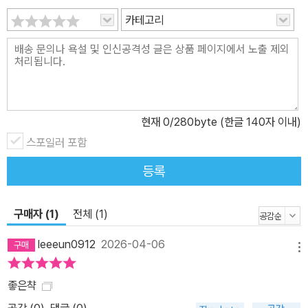
카테고리
현재
0
/280byte (한글 140자 이내)
스포일러 포함
등록
구매자 (1)
전체 (1)
leeeun0912
2026-04-06
메뉴
좋은챡