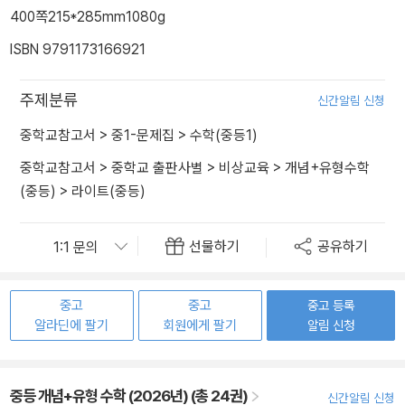
400쪽
215*285mm
1080g
ISBN 9791173166921
주제분류
신간알림 신청
중학교참고서
>
중1-문제집
>
수학(중등1)
중학교참고서
>
중학교 출판사별
>
비상교육
>
개념+유형수학
(중등)
>
라이트(중등)
선물하기
공유하기
중고
중고
중고 등록
알라딘에 팔기
회원에게 팔기
알림 신청
중등 개념+유형 수학 (2026년) (총 24권)
신간알림 신청