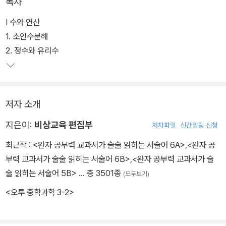
목차
Ⅰ 수와 연산
1. 소인수분해
2. 정수와 유리수
저자 소개
지은이:
비상교육 편집부
저자파일
신간알림 신청
최근작 :
<완자 공부력 교과서가 술술 읽히는 서술어 6A>
,
<완자 공
부력 교과서가 술술 읽히는 서술어 6B>
,
<완자 공부력 교과서가 술
술 읽히는 서술어 5B>
… 총 3501종
(모두보기)
<오투 중학과학 3-2>