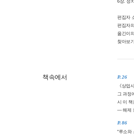
6장. 정
편집자 소
편집자의 
옮긴이의 
찾아보기 
책속에서
P. 26
《상업사
그 과정
시 이 책
― 해제
P. 86
“루소와