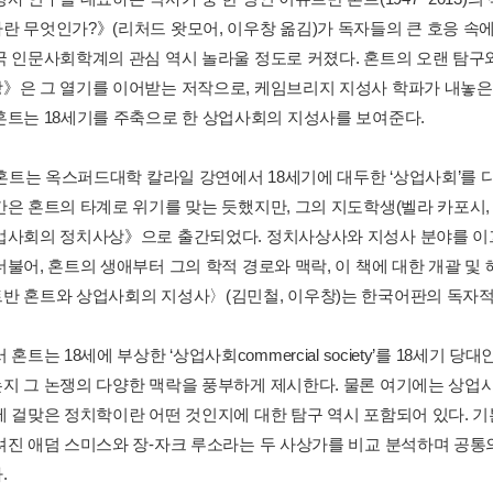
란 무엇인가?》(리처드 왓모어, 이우창 옮김)가 독자들의 큰 호응 속
국 인문사회학계의 관심 역시 놀라울 정도로 커졌다. 혼트의 오랜 탐
》은 그 열기를 이어받는 저작으로, 케임브리지 지성사 학파가 내놓은 
혼트는 18세기를 주축으로 한 상업사회의 지성사를 보여준다.
년 혼트는 옥스퍼드대학 칼라일 강연에서 18세기에 대두한 ‘상업사회’를 
간은 혼트의 타계로 위기를 맞는 듯했지만, 그의 지도학생(벨라 카포시, 
업사회의 정치사상》으로 출간되었다. 정치사상사와 지성사 분야를 이
더불어, 혼트의 생애부터 그의 학적 경로와 맥락, 이 책에 대한 개괄 
반 혼트와 상업사회의 지성사〉(김민철, 이우창)는 한국어판의 독자적
 혼트는 18세에 부상한 ‘상업사회commercial society’를 18세
지 그 논쟁의 다양한 맥락을 풍부하게 제시한다. 물론 여기에는 상업
에 걸맞은 정치학이란 어떤 것인지에 대한 탐구 역시 포함되어 있다. 
려진 애덤 스미스와 장-자크 루소라는 두 사상가를 비교 분석하며 공통
.