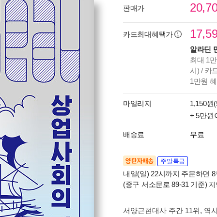
20,7
판매가
17,5
카드최대혜택가
알라딘 
최대 1만
시) / 
1만원 
마일리지
1,150원(
+ 5만원
배송료
무료
양탄자배송
주말특급
내일(일) 22시까지 주문하면 8월
(중구 서소문로 89-31 기준)
지
서양근현대사 주간 11위
, 역사