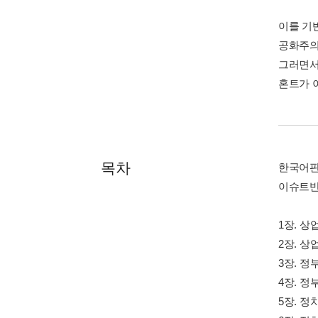
이를 기
공화주의
그러면서
혼트가 
목차
한국어판
이슈트반
1장. 상
2장. 상
3장. 정
4장. 정
5장. 정