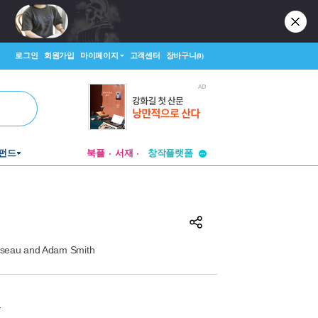
로그인
회원가입
마이페이지
고객센터
장바구니
(0)
투비컨티뉴드
펀드
북플
서재
창작플랫폼
투비컨티뉴드
usseau and Adam Smith
원