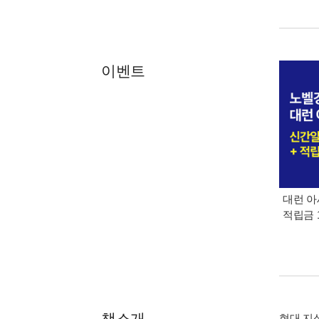
이벤트
대런 아
적립금 
책소개
현대 지성