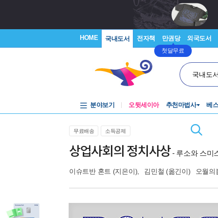
HOME
전자책
만권당
외국도서
국내도서
첫달무료
국내도
분야보기
오뒷세이아
추천마법사
베
무료배송
소득공제
상업사회의 정치사상
- 루소와 스미
이슈트반 혼트
(지은이),
김민철
(옮긴이)
오월의