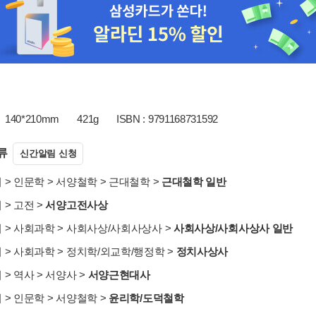
140*210mm
421g
ISBN : 9791168731592
류
신간알림 신청
서
>
인문학
>
서양철학
>
근대철학
>
근대철학 일반
서
>
고전
>
서양고전사상
서
>
사회과학
>
사회사상/사회사상사
>
사회사상/사회사상사 일반
서
>
사회과학
>
정치학/외교학/행정학
>
정치사상사
서
>
역사
>
서양사
>
서양근현대사
서
>
인문학
>
서양철학
>
윤리학/도덕철학