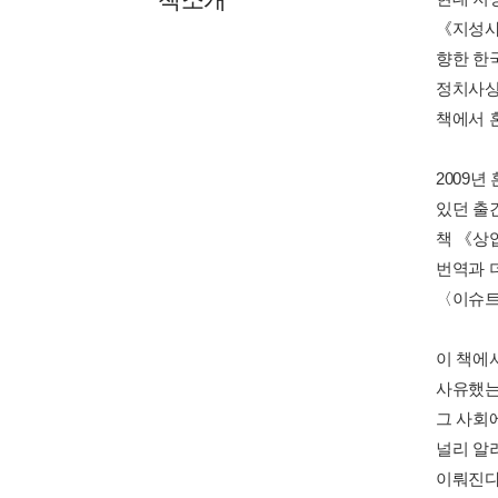
《지성사
향한 한
정치사상
책에서 
2009
있던 출
책 《상
번역과 
〈이슈트
이 책에서
사유했는
그 사회
널리 알
이뤄진다