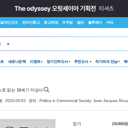
알라딘굿즈
온라인중고
중고매장
우주점
음반
블루레이
커피
서
스트
새로나온책
이벤트
정가인하도서
추천도서
작가와의 만남
북
스로 읽는 18세기 지성사
봄
2025-09-03
원제 : Politics in Commercial Society: Jean-Jacques Ro
정가
23,000