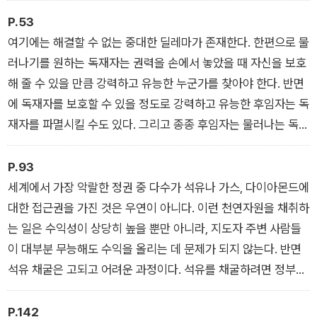
그렇다면, 권위주의 정권은 어떻게 권력을 획득하고 유지하는
는 전략은 합리적이다. 이것이 그들이 생존하는 방식이다. ― (서
P.53
가? 굳건하게 보이는 독재자의 권력은 언제 어떤 계기로 무너지
문 황금 권총의 역설)
여기에는 해결할 수 없는 중대한 딜레마가 존재한다. 한편으로 물
는가? 그들이 몰락할 때 어떤 일이 벌어지는가? 마르첼 디스주스
러나기를 원하는 독재자는 권력을 손에서 놓았을 때 자신을 보호
(Marcel Dirsus)는 『독재자는 어떻게 몰락하는가: 국가는 어떻
해 줄 수 있을 만큼 강력하고 유능한 누군가를 찾아야 한다. 반면
게 살아남는가』(필로스 시리즈 41번)에서 위 질문을 다루며, 현
에 독재자를 보호할 수 있을 정도로 강력하고 유능한 후임자는 독
민주주의의 새로운 가능성을 모색한다.
재자를 파멸시킬 수도 있다. 그리고 종종 후임자는 물러나는 독재
자를 완전히 짓밟아 버린다. 자존심 강한 독재자가 전임자보다 못
한 취급을 받는 데 만족할 리 없기 때문이다. 횃불을 넘겨주려는
P.93
독재자는 종종 그 불 때문에 상처를 입는다. 상처를 입지 않고 자
세계에서 가장 악랄한 정권 중 다수가 석유나 가스, 다이아몬드에
리에서 내려올 수 없다면, 이미 트레드밀에 올라선 독재자에게 어
대한 접근권을 가진 것은 우연이 아니다. 이런 천연자원을 채취하
떤 다른 방법이 있을까? ― (1장 독재자의 트레드밀)
는 일은 수익성이 상당히 높을 뿐만 아니라, 지도자 주변 사람들
이 대부분 무능해도 수익을 올리는 데 문제가 되지 않는다. 반면
석유 채굴은 고되고 어려운 과정이다. 석유를 채굴하려면 정부는
고도로 정교한 기술과 방대한 전문 지식이 필요할 뿐만 아니라 막
대한 투자금도 확보해야 한다. 하지만 이 과정에는 많은 사람이
P.142