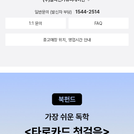
독재자는 왜 현실을 보지 못하는가? 김정은은 “어려서부터
나라는 ‘중국 사대주의’라는 차꼬를 벗기까지 끔찍하게 오래
안 익은 쭉쩡이라서 예나 이제나 ‘○비어천가’가 멎을 날이
ws/article/001/0015931810?rc=N&ntype=RANKING
현실에 대한 시각을 심각하게 왜곡하는 경험을 가지고 권좌
걸렸지만, 아직 중국 그늘에서 못 벗어나기도 한다. ‘베네수
1544-2514
일반문의 (발신자 부담)
없습니다.ㅍㄹㄴ리대통령각하께서 지난날 파란많은 망명시
Trump delivers new remarks on Iran strikeshttps://w
에 올랐으며”(103쪽), 푸틴은 다양한 정보는 차단하고 “군
엘라 독재정권 + 마약정권’ 탓에 시름시름 앓고 죽어야 하던
1:1 문의
FAQ
절과 귀국후 다사다망하신 국사에 틈을 타시어 애국애족의
ww.youtube.com/watch?v=aT8JEud8Y2s[백악관 긴
인, 첩보원 등 실로비키의 의견에만 귀 기울이며 점점 더 적
사람들 자리에서도 바라볼 일이지 않을까? 2026.1.5.ㅍㄹㄴ
정을 읊으신 많은 한시(漢詩) 가운데에서 아직세상에 널리
급성명] 트럼프 대통령 '이란 최고지도자 사망'… 에픽 퓨리
대적인 태도”(102쪽)로 전쟁범죄를 정당화했다. 시진핑은 2
글 : 숲노래·파란놀(최종규). 낱말책을 쓴다. 《풀꽃나무 들숲
중고매장 위치, 영업시간 안내
알려있지않은 三十一수를 이번에 노산 이은상씨의 역시로
작전 전격 발표(풀영상/한글자막)https://www.youtube.c
023년 “과감히 싸워야 한다”(38쪽)라고 말하며, 물리적 격
노래 동시 따라쓰기》, 《새로 쓰는 말밑 꾸러미 사전》, 《미래
《우남시선(雩南詩選)》이라 제(題)하여 발간하게 되었읍니
om/watch?v=ZR3A8igBKKA+[단독] 드론사 해체 수순
돌도 불가피한 전랑 외교를 강조했다. 사담 후세인의 사례에
세대를 위한 우리말과 문해력》, 《들꽃내음 따라 걷다가 작은
다. 이시가 모든 국민에게 널리 애독되어 八十평생을 조국
속, 軍 중대급 ‘드론유닛’ 창설https://n.news.naver.com/
서는 독재자에 대한 정신분석 연구를 인용하며 “악성 나르
책집을 보았습니다》, 《우리말꽃》, 《쉬운 말이 평화》, 《곁
의통일과 우리겨레의 행복을 위하여 바쳐오신 리대통령각하
mnews/article/023/0003956141?sid=100“드론사 없
시시스트의 피해망상과 공격성, 도덕적 판단 결여가 동반된
말》, 《책숲마실》, 《우리말 수수께끼 동시》, 《시골에서 살림
의 애국정신을 이해하는데에 조금이라도 도움이 된다면 더
어져도, 드론 합동 관리 부대는 필요”https://n.news.nave
반사회적 인격이 독재자로 성공하는 데 오히려 도움 될 수
짓는 즐거움》, 《이오덕 마음 읽기》을 썼다. blog.naver.co
없는 기쁨이되겠읍니다. 끝으로 이책자를 발간하는데 많은
r.com/mnews/article/262/0000019179?sid=100국방
있다”(107쪽)라고 말한다. 무아마르 카다피의 경우 리비아
m/hbooklove
수고를 하여주신 노산 이은상씨에게 감사를 드리는 바입니
부 ‘드론사 해체’ 추진하면서 50만 드론전사 양성 본격 시
가 핵무기 개발을 비롯한 국가의 여러 전략적 목표를 제대로
다. 단기4292년 5월 공보실장 전성천글 : 숲노래·파란놀(최
동…“교육용 드론 구매 작업 착수”https://n.news.naver.c
수립할 수 없었던 이유를 독재의 문제와 직결한다. “카다피
종규). 낱말책을 쓴다. 《풀꽃나무 들숲노래 동시 따라쓰기》,
om/mnews/article/021/0002765275?sid=100드론사
개인에게 집중된 정부 시스템으로는 전반적인 문제점을 파
《새로 쓰는 말밑 꾸러미 사전》, 《미래세대를 위한 우리말과
없다고 드론 작전 못 한다?…그러면 미군은 왜 안 만들까?ht
악하기 어려웠으며, 과학자들이 하는 일을 감시하고 이해할
문해력》, 《들꽃내음 따라 걷다가 작은책집을 보았습니다》,