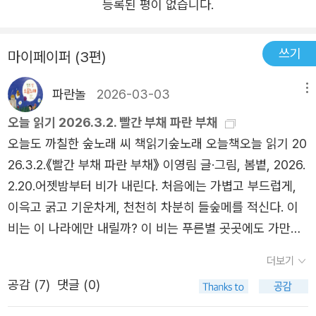
등록된 평이 없습니다.
게 카빌라 대통령은 5년 더 권력을 유지할 수 있었을까? 카
빌라 같은 지도자들은 언제 권력을 잃는 걸까? 그들이 권력
쓰기
마이페이퍼 (3편)
을 잃은 후에는 어떤 일이 생길까? 나는 독재자들이 어떻게
몰락하는지 연구하기로 했다. 북대서양조약기구(NATO)와
파란놀
2026-03-03
메뉴
경제협력개발기구(OECD) 같은 국제기구에서도 이 주제를
오늘 읽기 2026.3.2. 빨간 부채 파란 부채
연구하면서 독재자는 어떻게 몰락하는지에 대한 문제를 언
오늘도 까칠한 숲노래 씨 책읽기숲노래 오늘책오늘 읽기 20
제나 놓지 않았다.”(25쪽~27쪽 일부 발췌) 마르첼 디르주스
26.3.2.《빨간 부채 파란 부채》 이영림 글·그림, 봄볕, 2026.
는 2013년 콩고민주공화국의 한 양조장에서 일하던 중, 종
2.20.어젯밤부터 비가 내린다. 처음에는 가볍고 부드럽게,
교 지도자 폴조제프 무쿤구빌라가 조제프 카빌라 대통령을
이윽고 굵고 기운차게, 천천히 차분히 들숲메를 적신다. 이
겨냥해 일으킨 쿠데타를 경험했다. 쿠데타는 결국 실패로 끝
비는 이 나라에만 내릴까? 이 비는 푸른별 곳곳에도 가만히
났지만, 당시의 강렬한 경험이 『독재자는 어떻게 몰락하는
내릴까? 불바다를 이루는 슬픈 곳에도 비가 내리기를 빈다.
가』의 집필 계기로 이어졌다. 저자는 현재에도 독재자는 무
더보기
“값싼 드론”과 “비싼 미사일”과 “끔찍한 핵폭탄”이 아닌, 들
시할 수 없는 큰 위협이 되고 있음을 주장하며, 이를 제대로
공감 (
7
)
댓글 (0)
숲메를 푸르게 돌보는 길에 온마음을 쓰라고 다독이는 비로
이해하지 못하면 전 세계적으로 제기되는 권위주의적 각종
적시기를 빈다. 《빨간 부채 파란 부채》를 곰곰이 돌아본다.
위협에 제대로 대처할 수 없다고 경고한다. 이 책은 현대 독