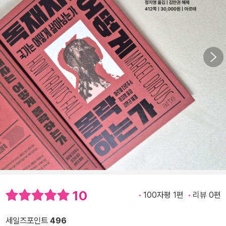
10
100자평 1편
리뷰 0편
세일즈포인트
496