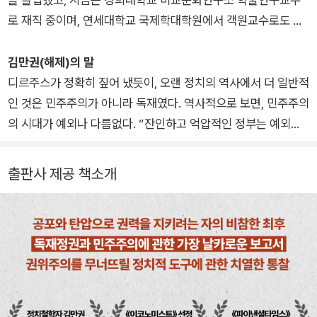
로 재직 중이며, 연세대학교 국제학대학원에서 객원교수로도 일
하고 있다. 소크라테스를 존경해 교실보다는 거리에서 정치와 철
학에 관해 이야기하는 사람이 되었다. 물론, 지금도 학교에 발붙
김만권(해제)의 말
이고 있고 여전히 교실을 너무나 사랑하지만, 정치철학이 있어야
디르주스가 정확히 짚어 냈듯이, 오랜 정치의 역사에서 더 일반적
할 곳은 교실보다는 거리라고 믿는다. 한편으로 자유주의자이다.
인 것은 민주주의가 아니라 독재였다. 역사적으로 보면, 민주주의
대학에서 자유주의에 관한 책들을 찾아 읽었으며, 대학원에서는
의 시대가 예외나 다름없다. “잔인하고 억압적인 정부는 예외가
20세기 자유주의 정치철학의 정점이라 불러도 좋을 존 롤스를
아니라 표준이었다.” 우리 역사만 봐도 그렇다. 보수세력이 떠받
전공한 교수로부터 지도를 받았다. 그 후 17세기 자유주의부터 2
드는 두 지도자, 이승만과 박정희는 모두 독재자였다.
출판사 제공 책소개
0세기 자유주의까지 넓고 깊게 읽고 토론할 수 있었다. 그 시절
이런 측면에서 정치에 관심이 있는 이라면 독재가 어떻게 성립하
읽었던 자유주의에 관한 이야기들이 지금의 그를 만들었다. 석사
고, 유지되며, 몰락하는지에 대한 이해는 필수적이다. 특히 우리
과정을 마치던 해에 《자유주의에 관한 짧은 에세이들-현대 자유
나라처럼 공화국이 성립한 이후 40여 년 동안 독재가 만연했던
주의 정치철학 입문》을 썼다. 이 책은 ‘한국간행물 윤리위원회’가
역사를 지닌 나라라면, 더하여 일부 정치세력이 그 독재의 기억에
‘이달의 읽을 만한 책’으로 선정되었고, 대학에서 법철학 수업 교
자기 정체성의 뿌리를 두고 있다면 더욱 그렇다. 하지만 우리는
재로도 쓰였다. 지은 책으로는 《외로움의 습격》, 《새로운 가난이
마치 이 공화국이 처음부터 민주국가였던듯, 독재라는 지배 방식
온다》, 《호모 저스티스》, 《불평등의 패러독스》, 《자유주의에 관
에 그다지 관심을 두지 않았다. 이런 맥락에서 우리가 주목해야