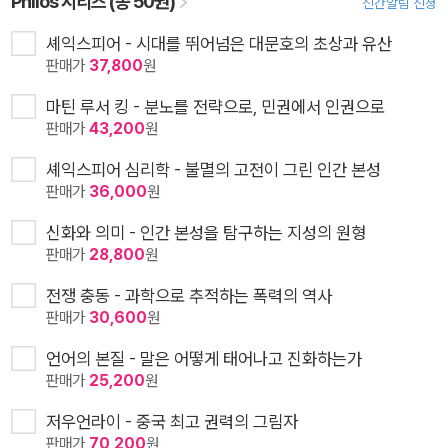
Philos 시리즈 (총 50권)
신간알림 신청
셰익스피어 - 시대를 뛰어넘은 대문호의 초상과 유산
판매가
37,800
원
마틴 루서 킹 - 분노를 전략으로, 민권에서 인권으로
판매가
43,200
원
셰익스피어 심리학 - 불멸의 고전이 그린 인간 본성
판매가
36,000
원
신화와 의미 - 인간 본성을 탐구하는 지성의 원형
판매가
28,800
원
전쟁 충동 - 과학으로 추적하는 폭력의 역사
판매가
30,600
원
언어의 본질 - 말은 어떻게 태어나고 진화하는가
판매가
25,200
원
저우언라이 - 중국 최고 권력의 그림자
판매가
70,200
원