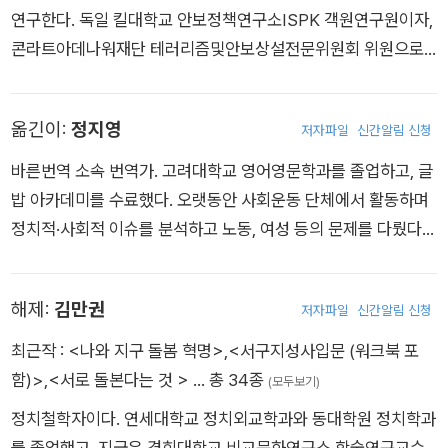
연구한다. 독일 킬대학교 안보정책연구소ISPK 객원연구원이자,
콘라트아데나워재단 테러리즘및안보상설전문위원회 위원으로
활동하고 있다. 정치 뉴스레터 《더헌드레드The Hundred》를 발
행하며, BBC, CNN, 로이터, 《워싱턴포스트》 《뉴욕타임스》 《포
옮긴이:
정지영
저자파일
신간알림 신청
린폴리시》 《포린어페어스》 등 주요 매체에 국제정치에 관한 분
석을 제공한다. 영국 워릭대학교를 졸업했고, 옥스퍼드대학교 대
바른번역 소속 번역가. 고려대학교 영어영문학과를 졸업하고, 글
학원에서 소련공산당정치국 인사들의 삶과 권력구조를 연구하며
밥 아카데미를 수료했다. 오랫동안 사회운동 단체에서 활동하며
학문적 기반을 다졌다. 이후 독일 외무부, 글로벌 컨설팅사, 인도
정치적·사회적 이슈를 분석하고 노동, 여성 등의 문제를 다뤘다.
의 비정부기구 등에서 근무하며, 국제기구 NATO, OECD와 다국
인간과 지구가 모두 평화롭게 공존할 수 있는 세상을 지향하며,
적기업, 재단 등에 정책 자문을 제공했다. 2013년 콩고민주공화
더 나은 사회를 만드는 데 기여하는 양서를 번역하고자 한다. 옮
해제:
김만권
국의 한 양조장에서 일하던 중, 조제프 카빌라 대통령을 겨냥한
저자파일
신간알림 신청
긴 책으로는 『코번트가든의 여자들』이 있다.
쿠데타를 경험한 일이 『독재자는 어떻게 몰락하는가』의 집필 계
최근작 :
<나와 지구 돌봄 혁명>
,
<서구지성사입문 (워크북 포
기로 이어졌다. 저자는 이 책에서 학문적 연구와 현장 경험을 바
함)>
,
<서로 돌본다는 것 >
… 총 34종
(모두보기)
탕으로 독재자들의 생존 전략과 권력 유지 메커니즘, 독재자를 몰
정치철학자이다. 연세대학교 정치외교학과와 동대학원 정치학과
락시키는 방법에 대한 독창적이고 실증적인 분석을 제시한다.
를 졸업했고, 지금은 경희대학교 비교문화연구소 학술연구교수