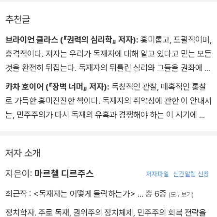
으로 적다. 하지만 안타깝게도 21세기형 내전은 믿을 수 없을 만
추천글
큼 골치 아프고, 거의 항상 외부 세력들이 결부되어 있다. ― (4
장 반군, 총, 돈)
브라이언 클라스 (『권력의 심리학』 저자):
흥미롭고, 포괄적이며,
충격적이다. 저자는 우리가 독재자에 대해 알고 있다고 믿는 모든
것을 완전히 뒤집는다. 독재자의 뒤틀린 심리와 그들을 권좌에 머
무르게 하는 왜곡된 체제에 대한 도발적인 통찰이 가득하다. 이
카차 호이어 (『장벽 너머』 저자):
독창적인 관찰, 매혹적인 통찰
책은 눈부신 사례들과 설득력 있는 분석을 통해 푸틴과 김정은 같
로 가득한 흥미진진한 책이다. 독재자의 취약성에 관한 이 안내서
은 독재자가 더 적은 세상으로 가는 로드맵을 제시한다.
는, 민주주의가 다시 독재의 유혹과 경쟁해야 하는 이 시기에 우
리의 정치 담론에 중요한 기여를 하고 있다.
저자 소개
지은이:
마르첼 디르주스
저자파일
신간알림 신청
최근작 :
<독재자는 어떻게 몰락하는가>
… 총 6종
(모두보기)
정치학자. 주로 독재, 권위주의 정치체제, 민주주의 회복 전략을