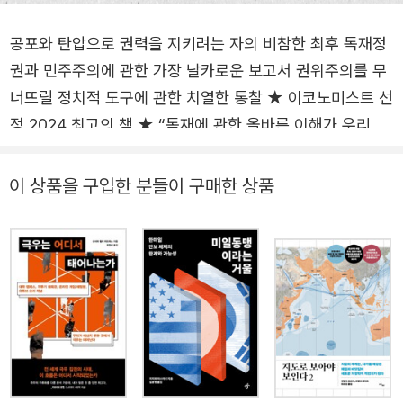
공포와 탄압으로 권력을 지키려는 자의 비참한 최후 독재정
권과 민주주의에 관한 가장 날카로운 보고서 권위주의를 무
너뜨릴 정치적 도구에 관한 치열한 통찰 ★ 이코노미스트 선
정 2024 최고의 책 ★ “독재에 관한 올바른 이해가 우리의
민주주의에 대한 열망을 더욱 강력하게 만들어 줄 것이라 확
신한다.” ― 김만권(정치철학자), 해제 2025년 3월, 스웨덴
이 상품을 구입한 분들이 구매한 상품
예테보리대학교 산하 민주주의다양성연구소(V-dem)는 20
24년에 이어 2년 연속으로 한국을 ‘독재화 진행 국가(Auto
cratization Country)’로 평가했다. 특히 한국은 올해 들어
‘자유민주주의’ 지위가 박탈되며, ‘선거민주주의’ 나라로 분
류되었다. 연구소가 정의한 자유민주주의 국가는 “시민적 자
유 보호, 법 앞의 평등, 행정부에 대한 사법·입법적 통제”가
보장되는 국가이다. 냉전 이후 “2012년까지 폐쇄적 독재체
제를 유지하는 국가는 12퍼센트 미만”(37쪽)으로 자유민주