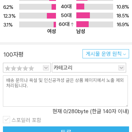
40대
운 가능성을 모색한다. 정치학자인 저자는 옥스퍼드대학교
10.8%
6.2%
50대
에서 정치학을 공부하며 소련공산당정치국 등 독재체제를 1
18.5%
12.3%
60대
0년간 연구했고, 현재 킬대학교 안보정책연구소 객원연구
16.9%
3.1%
여성
남성
원, 콘라트아데나워재단 테러리즘및안보상설전문위원회 위
원으로 지내며 민주주의 회복 전략을 연구하고 있다. 책에서
저자는 인권 활동가, 반체제인사, 반군 지도자를 포함한 다
100자평
게시물 운영 원칙
양한 인물과의 인터뷰 100여 회를 통해 독재체제를 심층적
카테고리
으로 분석하고, 권위주의를 무너뜨릴 도구와 그 방법에 대해
독창적이고도 실증적인 분석을 제시한다. 《이코노미스트》는
2024 최고의 책으로 선정했고, 김만권 정치학자는 책의 해
제에서 “비상계엄 이후 새로이 민주주의를 정비하고 구축해
야 할 지금, 꿈틀대는 독재의 망령을 제압해야 할 바로 이 순
현재
0
/280byte (한글 140자 이내)
간이 이 책을 열어 볼 가장 적합한 때”라고 추천했다. 민주주
스포일러 포함
의가 다시 독재의 유혹과 경쟁해야 하는 이 시기, 『독재자는
어떻게 몰락하는가』는 현재의 정치 담론에 반드시 짚어야