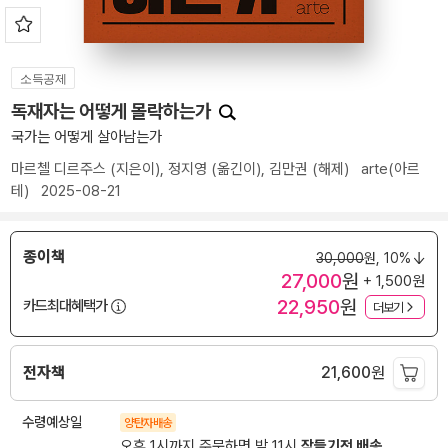
소득공제
독재자는 어떻게 몰락하는가
국가는 어떻게 살아남는가
마르첼 디르주스
(지은이),
정지영
(옮긴이),
김만권
(해제)
arte(아르
테)
2025-08-21
종이책
30,000
원,
10%
27,000
원
+ 1,500원
22,950
원
카드최대혜택가
더보기
전자책
21,600
원
수령예상일
양탄자배송
오후 1시까지 주문하면 밤 11시
잠들기전 배송