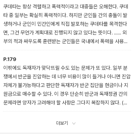
필요하지 않고 이미 훈련된 인력을 투입할 수 있다. 이 부분이 독
쿠데타는 항상 격렬하고 폭력적이라고 대중들은 오해한다. 쿠데
재자에게 유리한 점이다. 석유는 수익성이 아주 높은 상품이라서,
타 중 일부는 확실히 폭력적이다. 하지만 군인들 간의 충돌이 발
거대 외국 기업에 유전을 팔면 그들이 모든 것을 알아서 처리하기
생하거나 군인이 민간인에게 직접 발포하는 쿠데타를 목격한다
때문이다. 석유 시추? 그들이 다 해낼 것이다. 석유 정제? 그들이
면, 그건 무언가 계획대로 진행되지 않고 있다는 뜻이다. …… 외
할 수 있다. 운송? 걱정할 필요 없다. 석유 채굴로 수백만 달러, 수
부의 적과 싸우도록 훈련받는 군인들은 국내에서 폭력을 사용하
천만 달러를 벌 수 있다는 사실을 알고 있는 거대 외국 기업들은
는 데 저항하는 경우가 많고, 이는 군 내부의 분열로 이어진다. 개
기꺼이 모든 일을 처리할 것이다.
인적인 수준에서 이 문제는 정당성 상실과 관련된다. 외세의 위협
P.179
― (2장 내부의 적)
으로부터 나라를 지키는 것은 존경받을 만한 일이며, 일부 사회에
이밖에도 독재자가 맞닥뜨릴 수도 있는 문제가 또 있다. 일부 분
서는 영웅적으로 여겨지기도 한다. 하지만 권력을 잡으려고 자국
쟁에서 반군을 진압하는 데 너무 비용이 많이 들거나 아니면 진압
민, 즉 군인이나 민간인 특히 여성과 아이들을 향해 총을 쏘는 일
자체가 불가능하다고 판단한 독재자가 반군 집단을 현금이나 지
은 어떤가? 영웅이라 불리기는 어려울 것이다. 그리고 이런 상황
원금으로 매수할 수 있다. 이 경우 단순히 반군과 독재정권 간의
은 결국 잔인한 정부가 권력을 유지하는 데 도움이 된다.
문제라면 양자가 고려해야 할 사항은 그다지 복잡하지 않다. (돈
― (3장 군사집단 약화하기)
을 주고) 전쟁을 끝내는 게 나을까? 그게 저항이 가장 적은 길일
까, 아니면 전투를 계속하는 게 나을까? 이 두 가지가 유일한 선
더보기
택지라면, 반군의 ‘충성’을 얻기 위해 지급해야 할 금액은 상대적