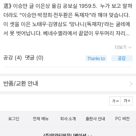
구조 강화, 2) 정권 전복을 방지하기 위한 군과 정보기관의
무방 가운데 하나가 베네수엘라 마두로 씨이다. 이이한테
選》 이승만 글 이은상 옮김 공보실 1959.5. 누가 보고 말하
각시’를 떨구고서 널리 어깨동무하는 푸른길을 바라볼 노릇
업무 분산 및 중첩화, 3) 대중 통제를 위한 언론 억압과 정보
‘대통령’ 같은 이름을 그냥 붙여도 될까? 아니지 않은가? 비
더라도 “이승만·박정희·전두환은 독재자”라 해야 맞습니다.
이라고 생각한다.https://www.youtube.com/watch?v=n
조작이다. 이러한 구조는 매우 불안정하다. 측근은 언제든
록 베네수엘라사람 스스로 만무방을 끌어내리지 못했더라
이 셋을 이은 노태우·김영삼도 ‘망나니(독재자)’라는 굴레에
l8j0rdnLLoㅍㄹㄴ글 : 숲노래·파란놀(최종규). 낱말책을 쓴
권력을 탐할 수 있고, 군 엘리트는 정치적 배제에 불만을 품
도, 만무방은 끌어내려야 맞다. 적잖은 벼슬꾼은 만무방한테
서 못 벗어납니다. 베네수엘라에서 끝없이 우두머리 자리를
다. 《풀꽃나무 들숲노래 동시 따라쓰기》, 《새로 쓰는 말밑
기 쉽다. 부패와 정실주의는 대중을 소외시켜 체제의 정당성
붙어서 나라를 좀먹었다. 마두로 씨는 예전에 ‘버스일꾼’으로
차지하려고 용쓰는 마두로 같은 사람도 만무방(독재자)입니
꾸러미 사전》, 《미래세대를 위한 우리말과 문해력》, 《들꽃
자체를 약화한다. 가장 핵심적인 문제는, 독재자가 조장한
더보기
지냈다지만, 벼슬자리와 우두머리를 꿰차며 저지른 짓이란
다. 왼길(죄파)은 망나니나 만무방일 수 없고, 사슬나라나 마
내음 따라 걷다가 작은책집을 보았습니다》, 《우리말꽃》,
공포로 인해 비판 세력이 자신의 생각을 입 밖에 내지 못하
‘일꾼(노동자)’하고는 그냥 멀 뿐 아니라, 망나니라고 해야
공감 (
4
)
댓글 (0)
구나라일 수 없으며, 돌담을 세워서 날개꺾을 수 없습니다. 1
《쉬운 말이 평화》, 《곁말》, 《책숲마실》, 《우리말 수수께끼
고 침묵할 수밖에 없다는 점이다. 독재자는 국민, 심지어 측
맞다. 만무방에 망나니로 뒹구는 놈과 무리가 “난 왼쪽인
445년에 태어난 《용비어천가》가 어떤 책인지 헤아릴 노릇
동시》, 《시골에서 살림 짓는 즐거움》, 《이오덕 마음 읽기》을
근조차 실제로 어떤 생각을 하는지 전혀 알 수 없다. “이 사
데?” 하고 목소리를 내면 ‘착한놈’으로 보아야 하나? 왼쪽이
입니다. ‘훈민정음’으로 썼다지만 ‘나라살림’이나 ‘아름노
썼다. blog.naver.com/hbooklove+조국혁신당 '하메네이
람이 정말 정부 이념을 지지하는 것인가, 아니면 독재자의
반품/교환 안내
건 오른쪽이건 말썽꾼은 말썽꾼이다. 이쪽이건 저쪽이건 나
래’하고는 그저 먼, ‘임금섬김(가부장 + 봉건통제)’과 ‘중국
사망, 명백한 테러… 美 침공 강력 규탄'https://n.news.na
등에 칼을 꽂을 수 있을 때까지 시간을 벌기 위해 연극을 하
라를 말아먹으면서 썩은짓을 저지르는 무리는 그저 썩은무
섬김(사대주의)’으로 가득한 슬픈 굴레입니다. 《雩南詩選》
ver.com/mnews/article/003/0013794700?sid=100
는 것인가? 독재자는 알 수 없다.” 독재정권에서 진실을 말
리이다. 지난날 인도가 ‘영국 식민지’에서 벗어나던 일을 떠
은 ‘이비어천가’라 할 만한 창피한 꾸러미입니다. 지난날 공
美 이란 공습에 조국당 “미국의 테러” 진보당 “전쟁광 트럼
하려면 목숨을 걸어야 하기 때문이다. 결국 독재자는 수많은
올려 본다. 우리나라와 대만과 태평양 여러 섬나라가 드디어
보실이건, 오늘날 국정홍보처이건, 나라살림이나 아름노래
프”https://n.news.naver.com/mnews/article/023/00
적을 도처에 두른 외로운 존재로 전락하고, 현실감각을 잃은
로그인
전체 메뉴
회사 소개
출판사 안내
PC 버전
굴레에서 벗어나던 일을 되새겨 본다. 베트남이 ‘프랑스 식
를 북돋우는 길이 아니라, 나라지기를 우러르고 높이고 섬기
03961804?sid=100[하메네이 사망] 이란 '美항모 링컨호
채 몰락의 길로 들어설 수밖에 없는 구조적 한계를 품었다.
민지’에서 벗어나기까지 얼마나 오래 걸렸는가. 더구나 우리
는 굴레에서 맴돌아요. 벼는 익을수록 고개를 숙입니다만,
타격'…美 '거짓말'(종합)https://n.news.naver.com/mne
(주)알라딘커뮤니케이션