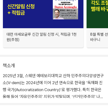
대런 아세모글루 신간 알림 신청 시, 적립금 1천
8월 특별 선
원(추첨)
바구니
책소개
2025년 3월, 스웨덴 예테보리대학교 산하 민주주의다양성연구
소(V-dem)는 2024년에 이어 2년 연속으로 한국을 ‘독재화 진
행 국가(Autocratization Country)’로 평가했다. 특히 한국은
올해 들어 ‘자유민주주의’ 지위가 박탈되며, ‘선거민주주의’ 나라
로 분류되었다. 연구소가 정의한 자유민주주의 국가는 “시민적