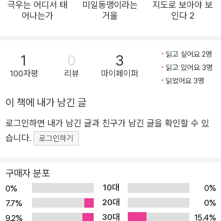
극우는 어디서 태
미일동맹이라는
지도로 보아야 보
주의 모델이 승리하며 새로운 표준이 된 것처럼 보이기도 했
어나는가
거울
인다 2
다. 하지만 현재 우리나라뿐만 아니라 전 세계적으로 권위주
의가 다시 부상하는 양상이다. 같은 연구소에서 발표한 「민
주주의 보고서 2025」에 따르면, 2024년 22년 만에 처음으
읽고 싶어요 2명
1
0
3
읽고 있어요 3명
로 권위주의 정권이 집권한 국가가 91개로 민주주의 국가(8
100자평
리뷰
마이페이퍼
읽었어요 3명
8개)보다 많았다. 동유럽의 헝가리와 폴란드에서는 2010년
대부터 권위주의가 진행되었고, 이탈리아, 프랑스, 독일 등
이 책에 내가 남긴 글
서유럽 여러 나라에서도 지난 2~3년 사이 극우 정당이 부상
로그인하면 내가 남긴 글과 친구가 남긴 글을 확인할 수 있
하고 있다. 미국 역시 다시 트럼프 정부가 들어서며 민주주
습니다.
로그인하기
의가 후퇴하고 있다. 그렇다면, 권위주의 정권은 어떻게 권
력을 획득하고 유지하는가? 굳건하게 보이는 독재자의 권력
구매자 분포
은 언제 어떤 계기로 무너지는가? 그들이 몰락할 때 어떤 일
10대
이 벌어지는가? 마르첼 디스주스(Marcel Dirsus)는 『독재
0%
0%
20대
자는 어떻게 몰락하는가: 국가는 어떻게 살아남는가』(필로
0%
7.7%
30대
스 시리즈 41번)에서 위 질문을 다루며, 현 민주주의의 새로
15.4%
9.2%