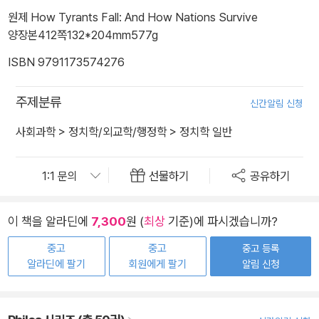
원제 How Tyrants Fall: And How Nations Survive
양장본
412쪽
132*204mm
577g
ISBN 9791173574276
주제분류
신간알림 신청
사회과학
>
정치학/외교학/행정학
>
정치학 일반
선물하기
공유하기
이 책을 알라딘에
7,300
원 (
최상
기준)에 파시겠습니까?
중고
중고
중고 등록
알라딘에 팔기
회원에게 팔기
알림 신청