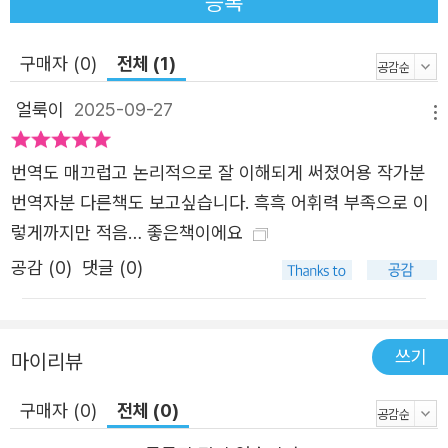
등록
할 주요한 논점을 제공하는 필독서가 될 것이다. 소련공산당
정치국 10년 연구·콩고민주공화국 현장연구 인권 활동가, 반
구매자 (0)
전체 (1)
체제인사, 반군 지도자 인터뷰 100여 회를 통해 독재의 태
얼룩이
2025-09-27
생적 한계와 민주주의의 새 가능성을 밝히다 쿠데타의 현장
메뉴
에서 품은 질문 “독재자는 언제 권력을 잃는가? 그 이후 어
번역도 매끄럽고 논리적으로 잘 이해되게 써졌어용 작가분
떤 일이 생길까?” “사무실〔콩고민주공화국의 한 양조장〕로
번역자분 다른책도 보고싶습니다. 흑흑 어휘력 부족으로 이
돌아오는 길에 날카로운 소리가 고요한 공기를 갈랐다. 총소
렇게까지만 적음… 좋은책이에요
리였다. 애초에 나를 표적으로 삼은 게 아니라도, 그중 한 발
이 심각한 결과를 낳을 수 있었다. 살짝 겁에 질린 나는 동료
공감 (
0
)
댓글 (0)
들을 돌아보며 물었다. “이제 어쩌죠?” 돌아온 답은 “그냥
있으면 돼요”였다. 콘크리트 벽 뒤에 있는 방문 유럽인인 나
와 위험 사이에는 방어막 한 겹이 놓여 있었다. 벽 바깥에 있
쓰기
마이리뷰
는 이 도시의 다른 이들은 나처럼 운이 좋지 않았다. …… 일
구매자 (0)
전체 (0)
부 국가에서 심각할 정도로 불안정한 상황을 국민들이 아주
익숙한 상황처럼 받아들일 수 있는 이유는 무엇일까? 어떻