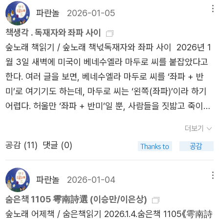
아이가 그냥그냥 문득 착한짓으로만 나아간다든지, 허튼짓
파란놀
2026-01-05
메뉴
재체제의 본질과 구조적 모순을 이해하고, 평화적 저항을 중
으로 마음이 꿈틀거린다든지, 하룻밤 꿈으로 끝난다든지 했
심으로 한 민주주의의 회복 전략을 제시하는 실질적 지침서
책생각 . 독재자와 좌파 사이
다면 시큰둥하거나 따분했으리라고 본다. 줄거리는 흔하다
로 역할 한다. 독재자가 직면하는 핵심적인 문제, 공포와 침
숲노래 책읽기 / 숲노래 책넋독재자와 좌파 사이 2026년 1
고 할 텐데, 마무리를 잘 지었기에 여러모로 돌아볼 만하다
묵 “비뚤어진 사람들이 독재자가 되면 독재정치가 그들을
월 3일 새벽에 미국이 베네수엘라 마두로 씨를 붙잡았다고
고 느낀다. ‘푸른엄지’를 다룬 아름책이 살짝 떠오른다. 일본
더 망가뜨릴 수 있다.”(102쪽) 마르첼 디르주스는 먼저 독재
한다. 여러 글을 보면, 베네수엘라 마두로 씨를 ‘좌파 + 반
에서 1990년에 “チスト みどりのおやゆび”라는 보임꽃을
자의 권력 메커니즘을 분석한다. 저자의 표현으로 한번 올라
미’로 여기기도 하는데, 마두로 씨는 ‘왼쪽(좌파)’이라 하기
선보인 적 있고, 뜻밖에도 유튜브에 일본말로 통째로 있네.
서면 “결코 내려설 수 없는 트레드밀에 갇힌” 독재자들은,
어렵다. 허울만 ‘좌파 + 반미’일 뿐, 사람들을 짓밟고 죽이고
이스라엘·미국이 이란 꼭두각시(독재자)를 고꾸라뜨렸는데,
결코 무너지지 않을 것처럼 보이지만 실제로는 놀라울 만큼
괴롭히고 우려내면서 나라를 수렁으로 빠뜨린 ‘망나니(독재
더보기
그들이 1979∼80년에 박정희·전두환을 고꾸라뜨렸다면 우
불안정한 권력 위에 서 있음을 증명한다. 이는 ‘독재자의 딜
자)’ 한 놈이라고 해야 맞다. 적잖은 이는 “어떻게 한 나라
리로서는 어떤 마음일는지 가만히 곱씹어 본다. 방아쇠는 안
공감 (
11
)
댓글 (0)
레마’(89쪽)에 기인한다. 독재정권은 외부뿐만 아니라 독재
우두머리(대통령)를 붙잡느냐?”고 따지네. 마두로 씨는 ‘대
당겨야 하고, 방아쇠를 당길 불벼락은 없어야 한다. 그런데
자 본인에게도 불투명해서, 독재자가 국가 전반을 관리하기
통령’이 아닌 ‘독재자’이다. 우리로 치면, ‘조선총독부 우두머
꼭두각시(이란 독재자)는 여태까지 숱한 들꽃을 마구잡이로
매우 어려운 구조임을 짚는다. 하여 독재자는 권력을 유지하
리’라든지 ‘이승만·박정희·전두환’ 같은 놈이다. 여태 사람들
파란놀
2026-01-04
메뉴
쏘아죽였다. 이란 꼭두각시는 여태 그이가 저지른 대로 돌려
기 위해 끊임없이 공포 분위기를 조성할 수밖에 없다. 독재
을 잡아서 가두고 족치고 죽일 뿐 아니라, ‘소금밭종(염전노
숨은책 1105 雩南詩選 (이승만/이은상)
받은 삶이지 않나? 우리가 아름길(평화)을 바란다면, 우리
자가 권력을 유지하는 주요 방법은 1) 충성 기반의 엘리트
예)’이라든지 ‘맨손으로 갯벌 메우는 종’으로 부리던 숱한 만
숲노래 어제책 / 숨은책읽기 2026.1.4.숨은책 1105《雩南詩
손가락은 ‘미국 삿대질’에서 멈추지 말고 ‘푸른별 모든 꼭두