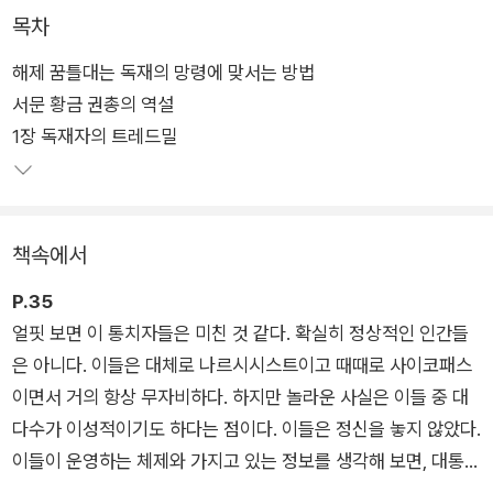
자유 보호, 법 앞의 평등, 행정부에 대한 사법·입법적 통제”가 보
목차
장되는 국가이다.
해제 꿈틀대는 독재의 망령에 맞서는 방법
서문 황금 권총의 역설
냉전 이후 “2012년까지 폐쇄적 독재체제를 유지하는 국가는 12
1장 독재자의 트레드밀
퍼센트 미만”(37쪽)으로 자유민주주의 모델이 승리하며 새로운
표준이 된 것처럼 보이기도 했다. 하지만 현재 우리나라뿐만 아니
라 전 세계적으로 권위주의가 다시 부상하는 양상이다.
책속에서
같은 연구소에서 발표한 「민주주의 보고서 2025」에 따르면, 20
24년 22년 만에 처음으로 권위주의 정권이 집권한 국가가 91개
P.35
로 민주주의 국가(88개)보다 많았다. 동유럽의 헝가리와 폴란드
얼핏 보면 이 통치자들은 미친 것 같다. 확실히 정상적인 인간들
에서는 2010년대부터 권위주의가 진행되었고, 이탈리아, 프랑
은 아니다. 이들은 대체로 나르시시스트이고 때때로 사이코패스
스, 독일 등 서유럽 여러 나라에서도 지난 2~3년 사이 극우 정당
이면서 거의 항상 무자비하다. 하지만 놀라운 사실은 이들 중 대
이 부상하고 있다. 미국 역시 다시 트럼프 정부가 들어서며 민주
다수가 이성적이기도 하다는 점이다. 이들은 정신을 놓지 않았다.
주의가 후퇴하고 있다.
이들이 운영하는 체제와 가지고 있는 정보를 생각해 보면, 대통령
궁에서 부를 축적하는 동안 대중을 고문하고 죽이고 굶주리게 하