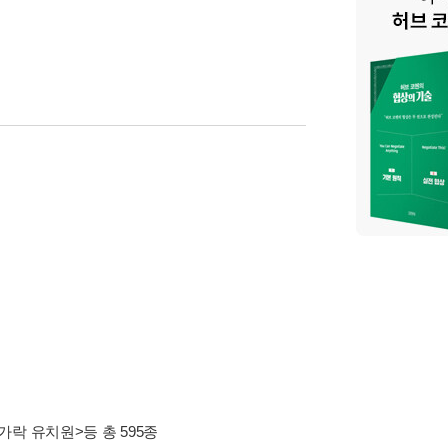
는 《내 이 봐 봐》
젖의 비밀》《발바닥 이야기》《오줌을 연구
모두보기)
 일>, <눈보라 속의 쥐 의사선생님> 등이 있