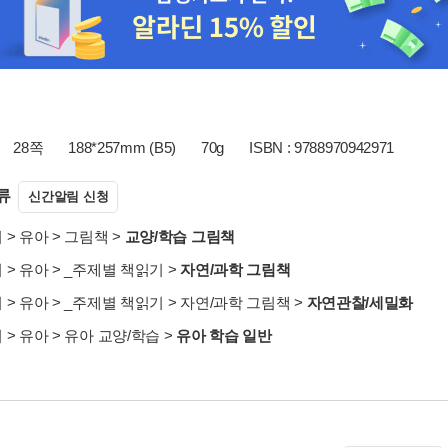
28쪽
188*257mm (B5)
70g
ISBN : 9788970942971
류
신간알림 신청
서
>
유아
>
그림책
>
교양/학습 그림책
서
>
유아
>
_주제별 책읽기
>
자연/과학 그림책
서
>
유아
>
_주제별 책읽기
>
자연/과학 그림책
>
자연관찰/세밀화
서
>
유아
>
유아 교양/학습
>
유아 학습 일반