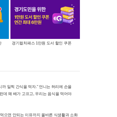
간
경기컬처패스 1만원 도서 할인 쿠폰
삼성카드가 쏜다! 알라
까 일찍 간식을 먹자." 언니는 허리에 손을
런데 왜 배가 고프고, 우리는 음식을 먹어야
이 먹으면 안되는 이유까지 올바른 식생활과 소화