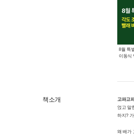
8월 특
이동식 
책소개
고파고파
얹고 말한
하지? 
왜 배가