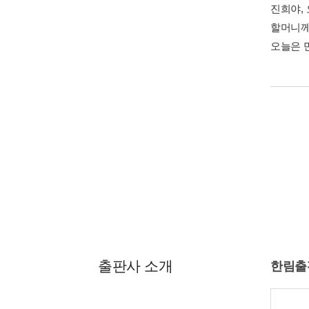
진희야, 
할머니께
오늘은 만
저자 및 역자소개
야규 
우리 몸
《벌거숭
하자》《
최근작 :
예상렬
서울에서