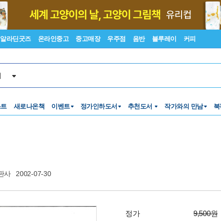
알라딘굿즈
온라인중고
중고매장
우주점
음반
블루레이
커피
서
스트
새로나온책
이벤트
정가인하도서
추천도서
작가와의 만남
북
판사
2002-07-30
정가
9,500원