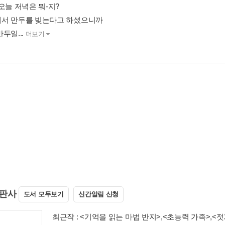
오늘 저녁은 뭐-지?
서 만두를 빚는다고 하셨으니까
두일...
더보기
겐이치로
(柳生弦一郞)
(지은이)
저자파일
신간알림 신청
에 대해 다양하게 공부하고 그리기를 좋아하는 작가입니다. 지은 책으로
이 벌거숭이》《배고파요》《콧구멍 이야기》《상처딱지》《털》《
심장은 왜 뛸까?》《백 살까지 산다고?》등이 있습니다.
<배꼽의 비밀>
,
<백살까지 산다고?>
,
<심장은 왜 뛸까?>
… 총 24종
(
(옮긴이)
저자파일
신간알림 신청
 태어나 연세대학교를 졸업했다. 옮긴 책으로 <배고파요>, <꼬리가 하는