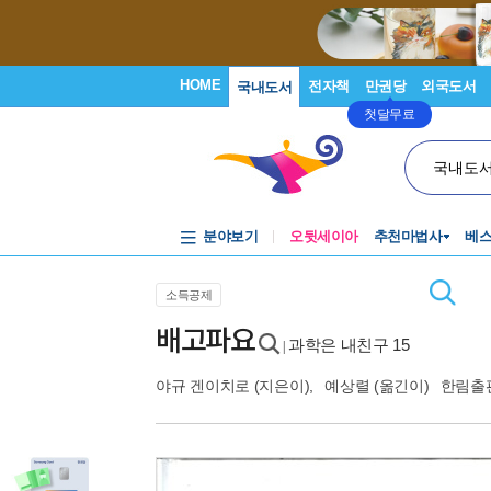
HOME
전자책
만권당
외국도서
국내도서
첫달무료
국내도
분야보기
오뒷세이아
추천마법사
베
소득공제
배고파요
과학은 내친구 15
|
야규 겐이치로
(지은이),
예상렬
(옮긴이)
한림출