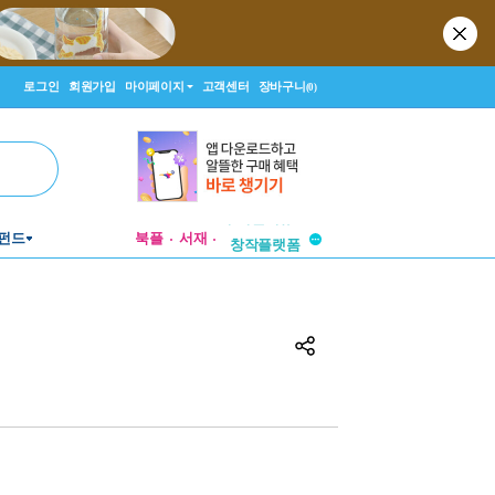
로그인
회원가입
마이페이지
고객센터
장바구니
(0)
투비컨티뉴드
펀드
북플
서재
창작플랫폼
투비컨티뉴드