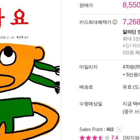
8,55
판매가
7,26
카드최대혜택가
알라딘 
최대 1만
시) / 
1만원 
마일리지
470원(5
+ 5만원
배송료
유료 (도
수령예상일
지금 택배
(중구 서
Sales Point :
402
7.4
100자평(