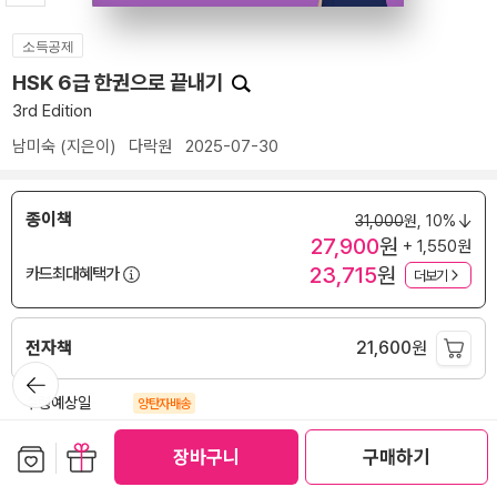
소득공제
HSK 6급 한권으로 끝내기
3rd Edition
남미숙
(지은이)
다락원
2025-07-30
종이책
31,000
원,
10%
27,900
원
+ 1,550원
23,715
원
카드최대혜택가
더보기
전자책
21,600
원
뒤로가
기
수령예상일
양탄자배송
오후 1시까지 주문하면 밤 11시
잠들기전 배송
보관함담기
선물하기
(중구 서소문로 89-31 )
변경
장바구니
구매하기
배송료
무료