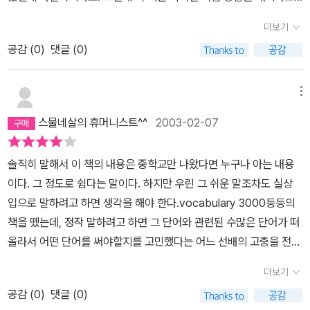
있는데다 내용도 기본 동사들을 활용한 표현들이라 기존의 회화책에
더보기
서 가졌던 부담감이 싹 사라지더군요. 그냥 책에서 시키는 대로 따라
공감 (
0
)
댓글 (0)
만 하면 신기하게 잘 암기되고, 잘 잊지도 않게 되더군요. 물론 초보
학습자들을 위한 책이라 내용이 쉬워서 그런 것도 있겠지만, 소리를
먼저 듣고 인지한 후 직접 입으로 계속 떠들면서 따라하는 방법은 회
메뉴
화 학습에 있어서 실효성이 높은 방법인 듯 합니다. 더구나 문pd를 비
스물네살의 휴머니스트^^
2003-02-07
롯한 여러 강사들이 체면 싹 무시하고 망가져(?) 주신 덕분에 책도,
테잎도 재미나게 보고 들었습니다. 이 시리즈가 2권까지만 나온다는
솔직히 말해서 이 책의 내용은 중학교만 나왔다면 누구나 아는 내용
게 안타깝네요. 앞으로 모든 영어 학습서들이 이런 방식으로 나온다
이다. 그 정도로 쉽다는 말이다. 하지만 우린 그 쉬운 말조차도 실상
면 좋겠다는 생각까지 해봤습니다.
입으로 말하려고 하면 생각을 해야 한다.vocabulary 3000등등의
책을 뗐는데, 정작 말하려고 하면 그 단어와 관련된 수많은 단어가 떠
올라서 어떤 단어를 써야할지를 고민했다는 어느 선배의 고충을 전해
주고 있는 어느 영어전문가의 말이 떠오른다.저자는 우리에게 이런
더보기
점을 콕 집어준다. 실상 우리가 생활에서 쓰는 말들은 듣고 보는 것의
공감 (
0
)
댓글 (0)
10프로도 안된다는 충격적인 사실부터 기본적인 것을 생각하지 않고