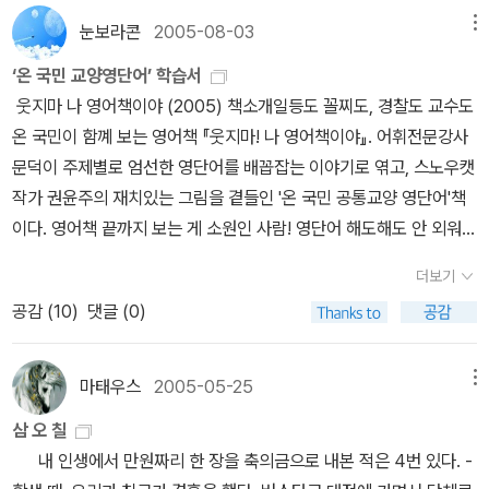
게도 좋은것같다.입이 트이면 당연히 귀도 열릴테니...
눈보라콘
2005-08-03
메뉴
‘온 국민 교양영단어’ 학습서
웃지마 나 영어책이야 (2005) 책소개일등도 꼴찌도, 경찰도 교수도
온 국민이 함꼐 보는 영어책 『웃지마! 나 영어책이야』. 어휘전문강사
문덕이 주제별로 엄선한 영단어를 배꼽잡는 이야기로 엮고, 스노우캣
작가 권윤주의 재치있는 그림을 곁들인 '온 국민 공통교양 영단어'책
이다. 영어책 끝까지 보는 게 소원인 사람! 영단어 해도해도 안 외워지
는 사람! 도대체 나는 어떤 단어를 공부해야 하는지 판단이 불가능한
더보기
사람! 재미있게 읽기만 하면 되는 이 책으로 시작해보자. 어휘전문강
공감 (
10
)
댓글 (0)
사 문덕이 주제별로 엄선한 영단어를 배꼽잡는 이야기로 엮고, 스노
우캣 작가 권윤주의 재치있는 그림이 함께 있는 이 책은, 노인도 아이
도 끝까지 볼 수 있고 일등도 꼴찌도 쉽게 배울 수 있는 '온 국민 공통
마태우스
2005-05-25
메뉴
교양 영단어'책.우리 주변환경을 파노라마식으로 따라가는 이야기 구
삼 오 칠
성으로 1천 개에 달하는 핵심단어들이 자동적으로 머리 속에 쏙쏙 들
내 인생에서 만원짜리 한 장을 축의금으로 내본 적은 4번 있다. -
어오며, 연상기억이 자극되어 의미가 오래 기억된다. 생활 속의 필수