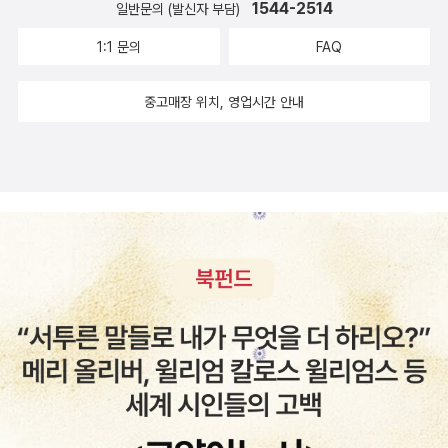
의가 아닌 것처럼 느껴져서다. 그래서 한단계 씩 올려서 안친하면 5
1544-2514
일반문의 (발신자 부담)
맞지도 않을 뿐더라 문단열씨의 혀 짧은 목소리가 듣기도 불편하
만원, 친하면 10만원을 낸다. 이번에 친구 아버지가 돌아가셨을 때,
고 과연 미국인들이 알아들을까.. 라는 생각까지 들었다. 상세한 해설
1:1 문의
FAQ
우리 친구들은 다들 10만원을 냈다. 친한 친구가 다 장가를 가서 해당
도 물론 부실하고..요즘에는 홈쇼핑에서 너무 자주 과하게 나오는 모
이 안되지만, 인플레가 서서히 진행된 지금은 친한 친구가 결혼하는
습이 참...길이 다른곳으로 샜다. 여하튼 재미있고 유쾌한 영어학습서
중고매장 위치, 영업시간 안내
경우에도 10만원을 내야 할 것 같은 분위기다. 그들의 자제가 결혼을
로 보여지는 관심가는 책이다.
할 때가 되면 10만원은 당연한 거겠지. 궁금한 것은 왜 3만원--> 5만
원 다음에 10만원으로 뛰는가이다. 5와 10사이에 7도 있고 8도 있건
만, 아무도 7만원을 내는 사람은 없다. 우리 조상들은 술을 시킬 때 한
병, 세병, 다섯병 이렇게 홀수로 술을 시켰는데, 7만원을 못낼 이유가
어디에 있을까? 지금은 아니지만 내가 30세를 전후했을 무렵, 정말
많은 청첩장이 날라왔었다. 그때의 난 결혼을 축하하기보다, 축의금
을 낼 생각에 마음이 무거웠던 적도 있었다. 하지만 그게 그런 게 아니
라는 걸 지금은 안다. 4년 전 아버님이 돌아가셨을 때 난 내가 얼마나
많은 사람들의 도움을 받고 살아가는지 알 수 있었다. 그들의 위로와
조의금이 우리에게 얼마나 도움이 되었는지 모른다. 그래서. 당장 낼
돈이 부담이 되어도, 계좌번호가 적힌 청첩장이 부담으로 다가올지라