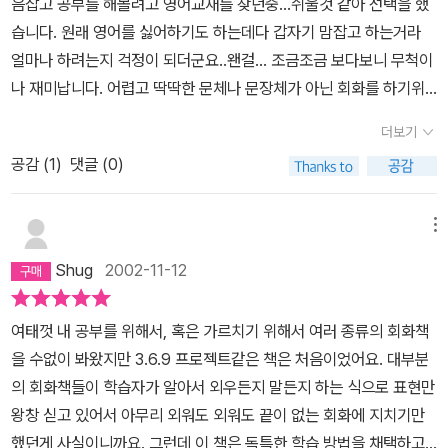
음잡고 공부를 해볼려고 영어교재를 찾던중...쉬울것 같아 선택을 했
습니다. 원래 영어를 싫어하기도 하는데다 갑자기 맘잡고 하는거라
얼마나 하려는지 걱정이 되더군요..왠걸... 조금조금 보다보니 무척이
나 재미납니다. 어렵고 딱딱한 문체나 문장체가 아닌 회화를 하기위
한 위주! 주로 실생활에서 많이 쓰는 문장들이 주류고 문법같은 머리
더보기
아픈 것은 뒤로 감추어 놓았습니다. 적어도 제게는 딱맞네요! 저처럼
공감 (
1
)
댓글 (0)
영어에 소질이 없는분이나 영어 기초가 없고 공부를 해볼려는 분께
잘 어울리는듯합니다. 단계별로 통한 학습법이 눈에 뜨네요!!! 영어 초
보분들~ 이 책보고 힘네세요^^; 초보 영어맨의 허접평이었습니다. lis
메뉴
ten,speech...It's fun!!!
Shug
2002-11-12
여태껏 내 공부를 위해서, 혹은 가르치기 위해서 여러 종류의 회화책
을 수없이 봐왔지만 3.6.9 프로젝트같은 책은 처음이었어요. 대부분
의 회화책들이 학습자가 알아서 외우든지 말든지 하는 식으로 표현만
왕창 싣고 있어서 아무리 외워도 외워도 끝이 없는 회화에 지치기만
했던게 사실이니까요. 그런데 이 책은 독특한 학습 방법을 채택하고