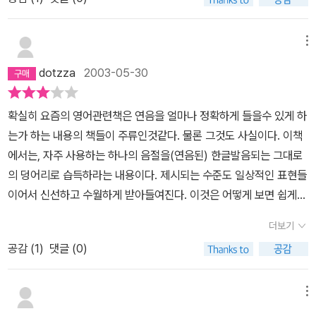
그 책을 갖고 있다는 이유만으로 저도 그 선생님들처럼 유창한 영어
를 구사하게 된답니까? 다 자기 노력에서 비롯되는 거죠. 개인적으로
는 이 책이 참 좋은 것 같습니다. 이근철 선생님이나 문단열 선생님은
메뉴
적어도 영어에 대한 심리적인 장벽을 학생들 앞에서 허물어 주니까
dotzza
2003-05-30
요. 그리고 흥미 유발을 항상 염두에 두니까요. 계속 입 밖으로 영어를
내 보낼 수 있으신 분에게는 강추입니다!
확실히 요즘의 영어관련책은 연음을 얼마나 정확하게 들을수 있게 하
는가 하는 내용의 책들이 주류인것같다. 물론 그것도 사실이다. 이책
에서는, 자주 사용하는 하나의 음절을(연음된) 한글발음되는 그대로
의 덩어리로 습득하라는 내용이다. 제시되는 수준도 일상적인 표현들
이어서 신선하고 수월하게 받아들여진다. 이것은 어떻게 보면 쉽게
기억이 가능할것 같지만 또 쉽게 잊어버릴수 있다는 맹점도 있다. 문
더보기
장의 의미를 파악하지 못하면 소리째 습득한 영어도 의미가 없다는
공감 (
1
)
댓글 (0)
말이다. 또한 이책에서 강조한 모든 발음들은 오로지 미국식 영어라
는것이다. 또 같은 미국식이라고 해도 나의 작은 경험으론 이 책에서
말하는 것처럼 천편일률적이지는 않다는것이다. 예를 들어 What do
메뉴
you think~는 '와리유씽크' 이렇게 발음하라 하지만 '왓두유씽크'라