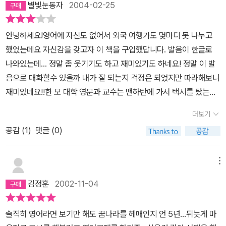
별빛눈동자
2004-02-25
고 말하는 미국인도 많다는 것이다.
안녕하세요!영어에 자신도 없어서 외국 여행가도 몇마디 못 나누고
했었는데요 자신감을 갖고자 이 책을 구입했답니다. 발음이 한글로
나와있는데... 정말 좀 웃기기도 하고 재미있기도 하네요! 정말 이 발
음으로 대화할수 있을까 내가 잘 되는지 걱정은 되었지만 따라해보니
재미있네요!!한 모 대학 영문과 교수는 맨하탄에 가서 택시를 탔는
데... 맨하탄 하면 외국인 들이 못 알아들어서 한 50번 만에 알아 들어
더보기
한참 땀을 흘렸다는 실화가 있어요! 이런 고민들은 사라질 책이라고
공감 (
1
)
댓글 (0)
생각하네요! 정말 현지 발음으로 하기에 좋은 책이라고 생각합니다.
하지만 가격이 가격인지라... 2권하구 통합되어 조금만 더 저렴했으
면 하는 바램도 있더라구요... ^^
메뉴
김정훈
2002-11-04
솔직히 영어라면 보기만 해도 꿈나라를 헤매인지 언 5년...뒤늣게 마