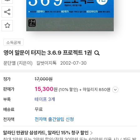
소득공제
영어 말문이 터지는 3.6.9 프로젝트 1권
문단열
(지은이)
길벗이지톡
2002-07-30
정가
17,000원
15,300
판매가
원
(10% 할인) +
마일리지 850원
부록
테이프 3개
배송료
무료
전자책
전자책 출간알림 신청
알라딘 만권당 삼성카드, 알라딘 15% 청구 할인
최대 1만원 또는 2만원 할인(전월 30만원 또는 60만원 이용 시) / 카드 발