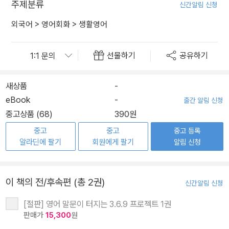
주제분류
신간알림 신청
외국어
>
영어회화
>
생활영어
선물하기
공유하기
새상품
-
eBook
-
출간 알림 신청
중고상품 (68)
390원
중고
중고
중고 등록
알라딘에 팔기
회원에게 팔기
알림 신청
이 책의 전/후속편 (총 2권)
신간알림 신청
[절판] 영어 말문이 터지는 3.6.9 프로젝트 1권
판매가
15,300
원