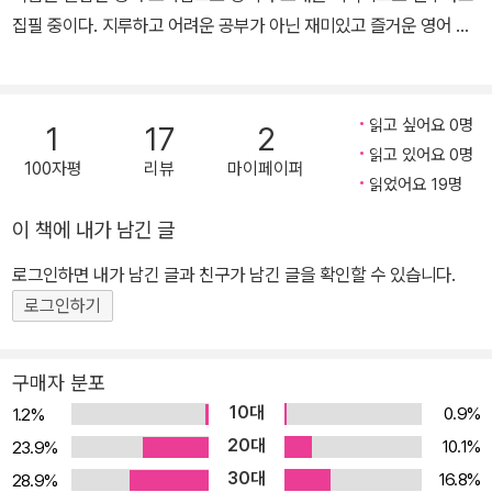
집필 중이다. 지루하고 어려운 공부가 아닌 재미있고 즐거운 영어 공
3,6,9 스피킹 훈련 프로그램을 위해 함께 들어있는 테이프는 미국인
부를 만드는 선생님만의 학습법을 반영해 이 책을 집필하였다. 저서
일상회화 그대로의 소리를 신나는 Rock 비트에 맞춰 수십 가지 다른
《파닉스 무작정 따라하기(개정판)》, 《초등 필수 영문법 무작정 따라
목소리로 수십 번 들려준다.
하기》 등
읽고 싶어요 0명
1
17
2
읽고 있어요 0명
100자평
리뷰
마이페이퍼
읽었어요 19명
이 책에 내가 남긴 글
로그인하면 내가 남긴 글과 친구가 남긴 글을 확인할 수 있습니다.
로그인하기
구매자 분포
10대
0.9%
1.2%
20대
10.1%
23.9%
30대
16.8%
28.9%