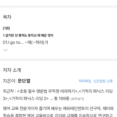
1단계에서는 갱스터에서 신사까지, 할머니에서 소녀까지 수십가지
목차
목소리로 핵심 회화 공식을 반복한다. 예를 들면, '아써리워z'. 이게 도
대체 뭘까?
[1권]
1.알지만 안 통하는 중학교 때 배운 영어
2단계에서 바로 이 소리 덩어리의 실체를 밝힌다. 아써리워z=I thou
01.I go to... ~에(~하러)가
ght it was...=~인 줄 알았는데' 라는 것을 말이다. 소리의 축약과정
을 설명해 줌은 물론이다.
저자 소개
3단계에서는 이 소리 덩어리를 입에 붙이는 트레이닝으로 넘어간다.
단어 하나에서 문법 적용까지 하나하나 바꿔 가며 회화 공식 하나를
지은이:
문단열
저자파일
신간알림 신청
열 개로 써먹는 활용을 입으로 암기한다.
최근작 :
<초등 필수 영문법 무작정 따라하기>
,
<기적의 파닉스 리딩
3>
,
<기적의 파닉스 리딩 2>
… 총 199종
(모두보기)
4단계에서 드디어 실전 회화문에 도전한다. 앞서 배운 표현을 활용하
여 I thought you'd come(네가 올 줄 알았지) 등의 표현을 익히는
영어 교육 전문가이자 즐기며 배우는 에듀테인먼트의 선구자. 재미와
것이다.
학습을 결합한 영어 교육법으로 강의와 교재를 지속적으로 연구하고