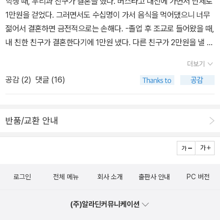
학생 때, 우리과 친구가 결혼을 했다. 버스타고 대전에 가면서 단체로
단어뿐만 아니라, 각종 시험(토익ㆍ토플ㆍ대학원ㆍ공무원ㆍ고시ㆍ
1만원을 걷었다. 그러면서도 수십명이 가서 음식을 먹어댔으니 너무
편입)에 자주 등장하는 단어까지 총망라하였다.어휘전문강사 문덕이
젊어서 결혼하면 금전적으로는 손해다. -졸업 후 조교로 들어왔을 때,
엄선한 온 국민 공통교양 영단어 1000개를 재미있게 읽고 알차게 배
내 친한 친구가 결혼한다기에 1만원 냈다. 다른 친구가 2만원을 낼 때
우는 책삼촌도 고모도 끝까지 읽을 수 있는 영어책노인도 아이도 쉽
“와 대단하다” 그랬다. 그때 난 월급을 받기 전이었다. -위와 비슷한
게 익힐 수 있는 영단어책어휘전문가 문덕이 엄선한 ‘온 국민 교양영
더보기
시기, 친했지만 소원해진 여자애가 결혼을 했다. 만원 냈다. 그때 만원
단어’ 1천 개 총집
공감 (
2
)
댓글 (16)
은 내게 큰돈이었다. -한달 뒤, 여전히 월급을 못받았을 때(난 1월부
합............................................................................................오랜만
터 조교 생활을 했고 월급은 3월 17일에 처음 받았다) 후배 결혼식이
에 눈에띄는 단어공주 중심의 유쾌한 영어공부 책인 것 같다. 누구나
광주에서 있었다. 돌아오는 비행기표를 준다는 좋은 조건이라 “그래
쉽게, 즐겁게 영어공부를 할 수 있다는 결론인데..이런 책을 구입하는
반품/교환 안내
도 비행기값 만큼은 내야지”라는 공감대가 형성되었지만, 난 만원만
독자들 중 우는 본인이 범하고 나무라기는 책을 나무라는 분들이 있
냈다. 버스비 들여가며 광주까지 간 게 어디냐면서. 지금은 물론 1만
다. 책 소개는 분명 초급용으로 되어 있는데 중급이상인 분들이 초급
원을 내는 경우는 없다. 안친한 사람은 3만원, 친한 친구는 5만원을
책을 구입해서 너무 쉬워서 공부 안된다고 하면서 별점 짜게 주는 분
낸다. 그 이상 낼 경우도 있다. -고교 친구들끼리 모임이 있는데, 규정
들...영어학습이나 컴퓨터 도서 등은 책소개만 읽어보면 난이도를 짐
로그인
전체 메뉴
회사 소개
출판사 안내
PC 버전
이 무조건 20만원이다. -내 심복이 여수에서 결혼할 때 10만원 냈다.
작하기 쉬운데 그것조차도 읽어보지 않고 구입하면.... 이전에 문단열
-전주서 결혼하는 여자애한테 “못가서 미안하다”면서 10만원을 줬
씨의 369 프로잭트 책을 보고 실망한적이 있다. 물론 이 책과 같은
(주)알라딘커뮤니케이션
다. 조의금은 다르다. 슬픔에 젖은 유가족에게 3만원을 건네는 건 예
어휘를 공부하는 학습서가 아니지만...소리충격이라는 것이 나에게는