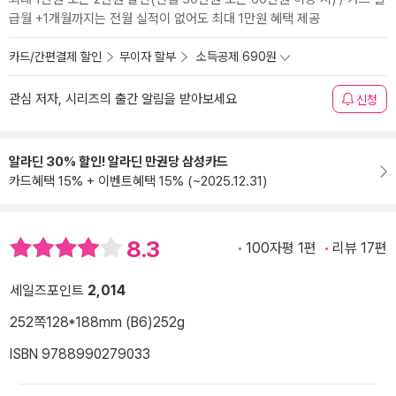
급월 +1개월까지는 전월 실적이 없어도 최대 1만원 혜택 제공
카드/간편결제 할인
무이자 할부
소득공제 690원
관심 저자, 시리즈의 출간 알림을 받아보세요
신청
알라딘 30% 할인! 알라딘 만권당 삼성카드
카드혜택 15% + 이벤트혜택 15% (~2025.12.31)
8.3
100자평 1편
리뷰 17편
세일즈포인트
2,014
252쪽
128*188mm (B6)
252g
ISBN 9788990279033