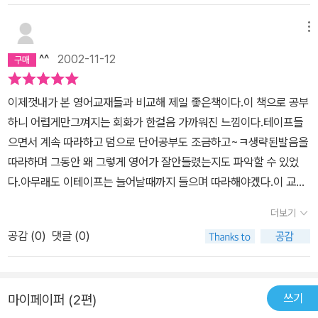
바로 말할정도로 습관화해야 한다고 말이다. 물론 이런 쉬운 말들을
마스터한 다음에는 자신이 좋아하는 분야 등등 자료를 수집하고 많이
메뉴
들어야 발전할 수가 있을 것이다.영어를 말하려고 하는데 잘 안된다
^^
2002-11-12
면 좋은 길잡이가 될것같다.자, 화이팅, 우리 모두 잘 해보자구요^^
이제껏내가 본 영어교재들과 비교해 제일 좋은책이다.이 책으로 공부
하니 어렵게만그껴지는 회화가 한걸음 가까워진 느낌이다.테이프들
으면서 계속 따라하고 덤으로 단어공부도 조금하고~ㅋ생략된발음을
따라하며 그동안 왜 그렇게 영어가 잘안들렸는지도 파악할 수 있었
다.아무래도 이테이프는 늘어날때까지 들으며 따라해야겠다.이 교재
는 원래 중국에있는 언니가 영어공부할만한 책좀 보내라고해서 산책
더보기
인데 자세히보니 문PD책이길래 내가 터서 공부해버렸다.ㅋ그래서
공감 (
0
)
댓글 (0)
한권더 사야겠다.문PD가 EBS에서 하는 프로그램을 보고 그 프로
참 좋다~생각했었는데 책을보니 책도 문PD책이라 넘 좋았다!^^이
책은 무조건 추천!왕추천이다!아마 후회하는 사람없을것같다.회화중
쓰기
마이페이퍼 (2편)
심으로 공부하고싶은 사람이 사면 정말좋고 듣기공부하고싶은사람에