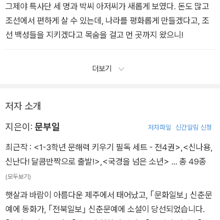
그제야 특사단 세 명과 박씨 아저씨가 새롭게 보였다. 돈도 많고
조선에서 편하게 살 수 있는데, 나라를 평화롭게 만들겠다고, 조
선 백성들을 지키겠다고 목숨을 걸고 먼 곳까지 왔으니!
더보기
저자 소개
지은이:
문부일
저자파일
신간알림 신청
최근작 :
<1-3학년 문해력 키우기 필독 세트 - 전4권>
,
<신나용,
신난다! 달콤반짝으로 출발!>
,
<국경을 넘은 소년>
… 총 49종
(모두보기)
햇살과 바람이 아름다운 제주에서 태어났고, ｢문화일보｣ 신춘문
예에 동화가, ｢전북일보｣ 신춘문예에 소설이 당선되었습니다.