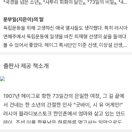
『국경을 넘은 소년』, 『사투리 회화의 달인』, 『73일의 비밀』, 『4
월, 그 비밀들』, 『글쓰기 싫어증』, 『반전 있는 조선 역사』 등 많은
책을 펴냈습니다.
문부일(지은이)의 말
독립운동을 위해 고생하신 애국 열사들도 생각했다. 특히 러시아
연해주에서 독립운동에 일생을 바친 최재형 선생의 삶을 들여다
볼 수 있어서 좋았다. 헤이그 특사단인 이준 선생, 이상설 선생,
이위종 선생과 한국을 사랑한 헐버트 박사의 눈부신 활동도 큰 울
림을 줬다.
출판사 제공 책소개
2025년 올해는 광복 80주년이 되는 해이다. 알려지지 않은 많은
애국 열사 덕분에 지금 우리는 대한민국 국민으로서 당당하게 살
고 있다. 이 작품을 읽는 동안 우리가 누리고 있는 평화와 자유를
1907년 헤이그로 향한 73일간의 은밀한 여정, 그 길 끝에
지켜 주신 분들을 생각해 준다면 좋겠다.
서 건네는 한 소년의 간절한 인사 “굿바이, 시 유 어게인!”
러시아 블라디보스토크 한인촌에서 엄마와 살고 있는 안드
레이, 조선 이름 한용남은 하루하루 먹고사는 일만으로도 버
겁다. 새벽부터 일어나 당근 밭을 일구고 난 후에는 양조장