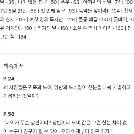
날 · 35 | 나이 많은 친구 · 50 | 폭우 · 63 | 아저씨의 비밀 · 74 | 190
7년 5월 21일 · 85 | 첫 번째 임무 · 93 | 독약을 찾아라! · 104 | 황제
특사단의 활동을 함께하는 과정에서 용남은 역사와 민족에 대해
의 친서 · 116 | 여섯 명의 특사단 · 128 | 물통 배달 · 140 | 굿바이, 시
생각하고 스스로의 정체성을 깨달으며 능동적이며 주체적인 인
유 어게인! · 150 ∥ 작가의 말 · 160 / 소설 속 역사 이야기 · 163 | 참
물로 성장한다. 2025년 올해는 광복 80주년이기도 하다. 작가는
고한 책 · 184
이 작품을 통해 헤이그 특사단을 비롯한 수많은 애국 열사들의 숭
고한 희생정신으로 지켜낸 평화와 자유의 의미와 가치를 되새기
자고 말한다. 헤이그 특사들의 이동경로와 연설문, 당시 매일 헤
이그에서 타전된 일본의 신문기사들로 알차게 구성한 부록 지면
책속에서
도 눈여겨볼 만하다.
P.24
왜 사람들은 귀족과 노예, 양반과 노비같이 신분을 나눠 차별하고
괴롭히는 것일까?
P.58
“나이가 무슨 상관이냐? 양반이나 노비 같은 그런 신분 차이 없
이 누구나 친구가 될 수 있어. 우리 이제부터 친구 하자.”