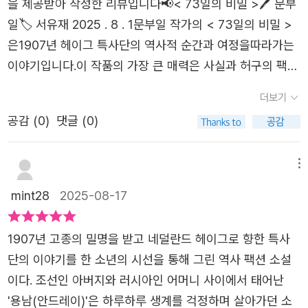
을 제공받아 작성한 리뷰입니다📢< 73일의 비밀 >🖊️ 문부
외다. 검색해본 내용 중에 '그야말로 폭풍과도 같이 근대 세
영웅들이 있다영웅들이 역할을 완수하기까지 옆에서 응원하
일🏷 서유재 2025 . 8 . 1문부일 작가의 < 73일의 비밀 >
계를 질주한 사람'이라는 표현이 나온다. 너무 궁금해져서
고 지지하는 이름없는 수많은 독립 운동가들을 떠올린다.연
은1907년 헤이그 특사단의 역사적 순간과 여정을따라가는
이것저것 찾아보니 그를 주인공으로 한 소설이 두 권쯤 있었
해주에 사는 카레이스키 소년 용남은 조선의 노비출신 아버
이야기입니다.이 작품의 가장 큰 매력은 사실과 허구의 팩션
다. 그런데 작가의 상상력으로 채워진 부분이 많다고 한다.
지와 러시아 카레이스키인인 엄마에게서 태어났다조선의 노
입니다.특사단의 발자취, 당시 신문 보도, 연설문 같은 사료
어쩐 일인지 그의 후반부 생애에 대한 기록이 없기 때문이
더보기
비 차별로 다친 아빠를 보며 양반을 좋아하지 않던 용남이
가 바탕이 되어 역사적 사실성을 갖추면서도, 그 곁을 함께
다. 심지어 사망 일시나 원인, 장소도 잘 모른다고 한다. 그렇
다.양반출신이지만 어린 자신을 존중해주는 이상설선생이나
공감 (
0
)
댓글 (0)
한 소년의 시선이 더해져 이야기는 생생하고 따뜻하게 다가
다고 하니 더 궁금해져서 그 소설을 읽어볼까 생각중이다.앞
최재형선생들을 만나면서 조선의 상황과 독립운동가들의 모
옵니다.1907년, 고종 황제는 일본에 빼앗긴 외교권을 되찾
날이 어찌될지 전혀 예측 못하고 떠나온 여정. 알렉세이에게
습을 보며 조국에 대한 사랑을 갖게 되고 성장하는 용남에게
고자 했습니다.그 길은 곧 헤이그 만국평화회의. 세계가 모
메뉴
는 미국으로 가는 기회가 열리고, 특사단은 회의장으로, 엄
서 그 시대의 선조들의 당당한 모습을 만났다. 자신도 모르
이는 자리에서 대한제국의 억울함을 호소하려 했지요.주인
mint28
2025-08-17
마는 다시 고향으로 갈라지며 열린 결말로 끝맺는다. 사실
는 사이에 헤이그 특사의 여정에 함께 하게된 용남의 상황이
공 블라디보스토크 한인촌의 소년 안드레이(조선 이름 용
그 역사의 결말은 우리가 알고 있지만 말이다. 역사에 기록
긴박하면서 흥미진진하게 그려져 책 속에 빠져든다. 헤이그
남)는우연히 독립운동가들과 얽히게되고 고종의 밀명을 받
1907년 고종의 밀명을 받고 네덜란드 헤이그로 향한 특사
되지 않은 이들의 역동적인 각각의 삶이 지금의 우리를 있게
특사의 임무를 완수하기 위해 도와주는 주변의 손길들. 모두
아 이준, 이상설, 이위종 세 특사와 엄마와 함께 네덜란드로
단의 이야기를 한 소년의 시선을 통해 그린 역사 팩션 소설
했구나 라는 생각이 든다. 역사동화의 역할은 박제된 역사를
가 각자의 방식으로 도우며 자신의 역할을 해낸 이들을 떠올
향하는 위험한 길에 오릅니다.그러나 결과는 냉혹했습니
이다. 조선인 아버지와 러시아인 어머니 사이에서 태어난
살아 움직이는 것으로 느끼게 하는 것이라는 말이 있다. 이
리게 된다연해주에 살던 조선인들의 삶을 들여다볼 수 있어
다. 열강들은 자국의 이익에 따라 침묵했고, 일본은 대한제
'용남(안드레이)'은 하루하루 생계를 걱정하며 살아가던 소
책은 그 역할을 아주 충실하게 하고 있다.
좋았다카레이스키들은 러시아인으로 인정받기 위해 전쟁에