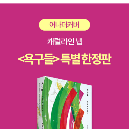
도착했음에도 회의 안에는 못 들어가는데 그때 ‘물통배달
간 남는 것은 긴 여운과 스스로의 삶을 돌아보게 하는 성찰
부’의 복장을 어디선가 구해와 옷 안에 호소문을 숨겨 프레
이다.숨겨진 비밀을 따라가다 보면 결국 우리 마음속 깊은
스센터에 들어가는 등의 활약상을 펼칠 때면 한 편의 스파이
곳을 마주하게 되는 여정@seoyujae_books#73일의비밀
물을 보는 듯한 유쾌감도 있다. 이것 말고도 정말 ‘기차’안에
#서유재 #바람의아이들 #책추천 #서평단 #협찬 #비밀의
서 벌여지는 모자의 활약상들이 많지만! 많은 것을 서평으로
이야기 #성장과성찰 #도서제공 #문부일작가 #장편소설 #
스포하면 재미가 반감될 수 있기에 여기까지만! 마지막으로
역사 #헤이그특사
이 책을 관통하는 말은 72-73p라고 생각하는데, [왜 목숨을
걸고 지키려고 했을까? 돈을 많이 벌고 편하게 살면 될 텐데
왜 힘든 길을 선택해서 비참한 최후를 맞았을까? 도대체 나
라라는 것이 무엇일까?]라는 말이 너무나 내 마음에 와닿았
다. 물론 책 76-77p에 [나라가 없으면 조선 사람들이 일본
때문에 억울하게 죽을 수 있잖아. 그리고 조선의 자원과 땅
을 빼앗고 조선인을 억압해도 막을 수 없어. 그래서 조선을
지키려고 박 씨도 목숨을 바친 거야. 더 나아가 모든 사람이
평화롭게 사는 방법도 찾으려고 해.] 솔직히 이 책을 읽으면