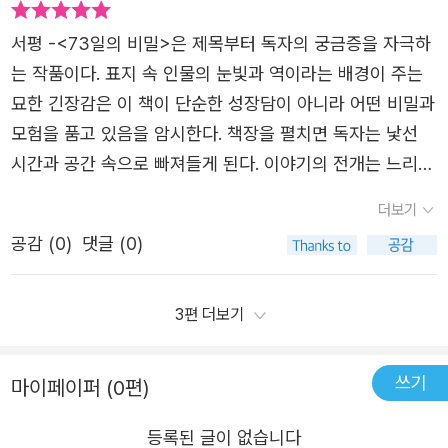
서’를 가지고 ‘네덜란드 헤이그’에서 열리는 ‘만국평화회
역사적 현실을 떠올리면 마음이 저렸지만, 동시에 그 시간이
의’에 참석한 ‘이상설, 이준, 이위종’ 선생님들을요. 물론 한
서평 -<73일의 비밀>은 제목부터 독자의 궁금증을 자극하
있었기에 우리가 오늘 여기 있다는 사실을 절대 잊어서는 안
국사 시험이나 상식선에서는 저 한 줄로 끝날지도 모릅니다.
는 작품이다. 표지 속 인물의 눈빛과 역이라는 배경이 주는
되겠다고 다짐하게 되는 순간이였다.⠀역사 앞에 한없이 겸
거기에 더 나아간다면 저것을 빌미로 고종 황제의 퇴위의 빌
묘한 긴장감은 이 책이 단순한 성장담이 아니라 어떤 비밀과
허해지는 순간이다.⠀*본 도서는 출판사로부터 제공받아 주
미가 되지만 이 책에서 중요 포인트는 아니기 때문에 다음에
모험을 품고 있음을 암시한다. 책장을 펼치면 독자는 낯선
관적으로 작성하였습니다.⠀#73일의비밀 #문부일작가 #장
이와 관련된 책을 읽게 된다면 서평에 쓰도록 해 보겠습니
시간과 공간 속으로 빠져들게 된다. 이야기의 전개는 느리지
편소설 #팩션 #서유재 #헤이그특사 #광복80주년
다. 저는 이 책의 관점은 3부분이라고 생각합니다. 1st. ‘박
만 결코 지루하지 않다. 오히려 차근차근 쌓여가는 단서와
더보기
씨 아저씨’의 ‘죽음’과 ‘독립운동 자금’ 2nd. 소피아와 안드레
인물들의 심리 묘사가 독자를 붙잡는다. 작가는 세밀한 묘사
이의 헤이그 특사들을 지키기 위한 임무 3rd. 왜 그들은 그
공감 (
0
)
댓글 (0)
를 통해 마치 영화의 한 장면을 보는 듯한 몰입감을 선사하
렇게까지 했어야 하는가. 라구요. 하나하나 풀어가자면 책 1
며 인물의 내면과 그들이 품은 비밀이 드러날수록 이야기는
3p에 나오는 [조선 막걸리를 만들어 파는 박씨 아저씨는 돈
점점 더 긴밀하게 엮여간다무엇보다 이 책이 흥미로운 점은
3편 더보기
을 긁어 모았다. 그런데 돈을 함부로 쓰지 않고, 빌려주지도
단순히 비밀을 풀어내는 과정에 머무르지 않고 그 과정에서
않아 아저씨를 욕하는 사람이 많았다.] 24p에 [나는 꼭 쓸데
드러나는 인간의 관계와 감정에 집중한다는 것이다. 비밀이
쓰기
마이페이퍼 (0편)
가 있어 돈을 모으는 거야. 언제가는 말해줄 날이 있겠지.], 2
란 결국 감추어진 마음의 또 다른 이름이라는 사실을 독자는
7p에 [근데 밤마더 어디를 돌아다니세요? 아저씨를 봤다는
읽는 내내 깨닫게 된다. 인물들이 숨기고 싶었던 것들 그리
등록된 글이 없습니다