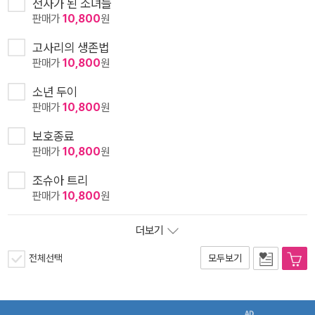
전사가 된 소녀들
판매가
10,800
원
고사리의 생존법
판매가
10,800
원
소년 두이
판매가
10,800
원
보호종료
판매가
10,800
원
조슈아 트리
판매가
10,800
원
더보기
전체선택
모두보기