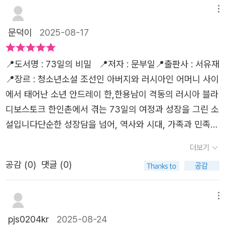
난 인물은 이상설이다. 그리고 그곳에서 주민들에게 신망이
인지 깨닫게 되는 과정이 담겨 있다.특사단의 여정은 쉽지
메뉴
두터운 최재형(페치카 최)이라는 인물도 있다. 러시아 연해
않았다. 배를 타고 바다를 건너고, 기차를 타고 먼 곳으로 이
문덕이
2025-08-17
주에서 독립운동에 일생을 바친 실존인물이라는데 나는 잘
동하며 수많은 위험과 어려움을 마주한다. 그 과정에서 용남
몰랐다가 이번에 알았다.헤이그에서 특사단 활동을 하며 만
은 용기와 책임감을 배우고, 자신이 해야 할 일을 조금씩 이
📍도서명 : 73일의 비밀 📍저자 : 문부일📍출판사 : 서유재
난 인물로는 미국인 헐버트가 있다. 고종황제의 신임을 받았
해하게 된다.마지막으로 용남은 작별 인사를 전하며 성장한
📍장르 : 청소년소설 조선인 아버지와 러시아인 어머니 사이
던 인물이라고 이름은 알고 있었는데 이 특사 활동에 함께
자신을 느낀다. “굿바이, 시 유 어게인!”이라는 말 속에는 아
에서 태어난 소년 안드레이 한,한용남이 격동의 러시아 블라
했는지는 몰랐다. 더구나 그가 한글 띄어쓰기에 결정적 역할
쉬움과 동시에 희망이 담겨 있다. 독자는 소년의 시선을 따
디보스토크 한인촌에서 겪는 73일의 여정과 성장을 그린 소
을 했다니?! 왜 난 띄어쓰기의 역사는 그리 길지 않다는 사실
라가며 역사 속 실제 사건과 감정을 함께 느낄 수 있다.책을
설입니다단순한 성장담을 넘어, 역사와 시대, 가족과 민족의
을 생각 못했을까? 왠지 살짝 자존심이 상하는 느낌도 들
읽는 동안 나는 마치 용남과 함께 시간 여행을 하는 기분이
정체성이 교차하는 복합적인 무게를 안겨주는 작품입니다
고....^^;;;; 하여간 새로운 사실을 알았다. 검색해보니 그는 독
더보기
들었다. 단순한 모험 이야기가 아니라, 나라와 자신의 역할
블라디보스토크의 척박하고 위태로운 삶을 견뎌내는 용남은
립신문의 영문판 편집자로 함께했고 그래서 독립신문에 띄
에 대해 생각하게 만드는 이야기였다.가장 인상 깊은 장면은
공감 (
0
)
댓글 (0)
먹고 사는 것조차 버거운 현실에 맞이합니다 어느 날 ‘페치
어쓰기를 적극 권고했다고 한다. 몰랐던 게 왤케 많지. 이 띄
용남이 작별 인사를 하는 장면이었다. 그 순간에는 슬픔과
카 아저씨’로 불리는 최재형을 만나고, 고종황제의 밀명을
어쓰기 얘기는 이 책의 서사에 중요한 건 아니고 대화중에
아쉬움이 있었지만, 동시에 희망과 결심이 느껴져 마음이 뭉
받은 특사단과 인연을 맺으면서 그의 일상은 한순간에 새로
메뉴
지나가듯 한번 나온다.이준 특사는 상트페테르부르크로 가
클했다.또, 소설 속에 포함된 당시 신문 기사와 연설문 같은
운 변화를 맞이합니다 각기다른 꿈과 아픔을 안고 살아가는
는 대륙횡단 기차 안에서, 이위종 특사는 거기 도착해서 만
pjs0204kr
2025-08-24
자료는 책을 더 생생하게 만들었다. 읽으면서 실제 역사 속