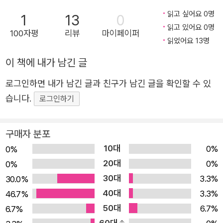
으로 출근해 박씨 아저씨의 일을 돕는다. 조선 노비였던 아
읽고 싶어요 0명
1
13
0
읽고 있어요 0명
버지는 용남이 어렸을 때 블라디보스토크 항에서 배에 물건
100자평
리뷰
마이페이퍼
읽었어요 13명
을 싣는 일을 하다가 추락사했다. 끝까지 시신을 찾지 못했
기에 어딘가에 살아계실지도 모른다고 생각하면서도 얼마
이 책에 내가 남긴 글
전부터는 제사를 지내고 있다. 용남은 시간이 날 때마다 아
로그인하면 내가 남긴 글과 친구가 남긴 글을 확인할 수 있
버지가 남긴 세계 지도를 들여다본다. 언젠가는 배를 타고
습니다.
로그인하기
먼 곳으로 가 드넓은 세상을 마음껏 구경하길 꿈꾼다. 그러
던 어느 날, 아버지의 제삿날 밤 양조장 박씨 아저씨가 피살
당한다. 양조장에서 일할 때 알게 된 페치카 아저씨(최재형)
구매자 분포
의 소개로 고기를 가공하는 공장으로 출근하게 된 용남은 그
10대
0%
0%
곳에서 박씨 아저씨의 친구였다는 이상설을 만난다. 그로부
20대
0%
0%
터 박씨 아저씨의 죽음이 조선 독립운동과 연관되어 있음을
30대
3.3%
30.0%
알게 된다. 그리고 이상설은 용남과 용남의 어머니에게 거절
40대
3.3%
46.7%
할 수 없는 제안을 한다. 이 작품은 고종황제의 밀명을 받아
50대
6.7%
6.7%
네덜란드로 향한 ‘헤이그 특사단’을 소재로 한 팩션이다. 제
60대