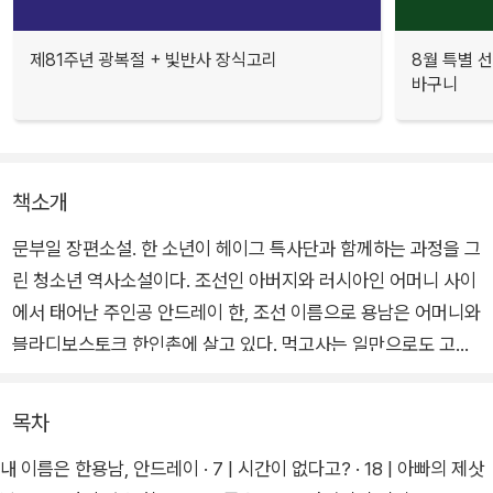
제81주년 광복절 + 빛반사 장식고리
8월 특별 선
바구니
책소개
문부일 장편소설. 한 소년이 헤이그 특사단과 함께하는 과정을 그
린 청소년 역사소설이다. 조선인 아버지와 러시아인 어머니 사이
에서 태어난 주인공 안드레이 한, 조선 이름으로 용남은 어머니와
블라디보스토크 한인촌에 살고 있다. 먹고사는 일만으로도 고달
픈 주인공이 어느 날 한인촌에서 페치카 아저씨로 불리는 최재형
을 만나면서 고종황제의 밀명을 받은 특사단과 인연을 맺게 된다.
목차
총명한 용남을 눈여겨본 특사단은 용남에게 만국평화회의가 열
내 이름은 한용남, 안드레이 · 7 | 시간이 없다고? · 18 | 아빠의 제삿
리는 네덜란드 헤이그로 함께 가자고 제안한다.