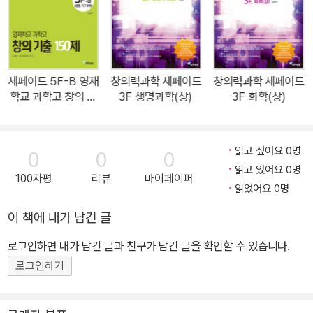
2를 완성하고 싶은 사람, 고등 수준 창의력을 숙달하고 싶은 사람 5F
: 창의 기출 150제- 파이널 대비 : 고급 문제, 심화 문제, 융합 문제를
통한 각 시험과 대회를 대비를 최종 점검 하려는 학생 결국은 창의력
입니다. 창의력은 유익하고 새로운 것을 생각해 내는 능력입니다. 창
세페이드 5F-B 영재
창의력과학 세페이드
창의력과학 세페이드
의력의 요소로는 자기만의 의견을 내는 독창성, 다른 주제와 연관성
학교 과학고 창의 기
3F 생명과학(상)
3F 화학(상)
을 나타내는 융통성, 여러 의견을 내는 유창성, 조금 더 정확하고 치밀
출 150제 (생명, 지
구과학)
한 의견을 내는 정교성, 날카롭고 신속한 의견을 내는 민감성 등이 있
습니다. 한편, 각종 입시와 대회에서는 창의적 문제 해결력을 측정하
읽고 싶어요 0명
0
0
0
고 평가합니다. 최근 교육계의 가장 큰 이슈가 되고 있는 STEAM 교
읽고 있어요 0명
100자평
리뷰
마이페이퍼
육도 서로 별개로 보아 왔던 과학, 기술 분야와 예술 분야를 융합할 수
읽었어요 0명
있는 ‘창의적 융합인재 양성’을 목표로 하고 있습니다. 창의력과학 세
이 책에 내가 남긴 글
페이드 시리즈는 과학적 창의력을 강화시킵니다. ② 책의 특징 (1) 개
로그인하면 내가 남긴 글과 친구가 남긴 글을 확인할 수 있습니다.
념확인, 개념 확인 문제 : 대단원별 필수 개념 요약과, 개념을 확인할
수 있는 문제들로 구성하였습니다. (2) 유형 Problem : 관련 대단원
로그인하기
내용에 해당되는 핵심 유형의 문제들로 20문항 가량 구성하였습니
다. (3) 창의력 master : 관련 대단원에서 나올 수 있는 창의력이 요