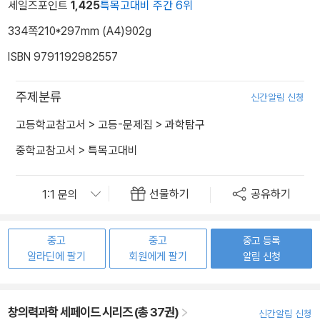
세일즈포인트
1,425
특목고대비 주간 6위
334쪽
210*297mm (A4)
902g
ISBN 9791192982557
주제분류
신간알림 신청
고등학교참고서
>
고등-문제집
>
과학탐구
중학교참고서
>
특목고대비
선물하기
공유하기
중고
중고
중고 등록
알라딘에 팔기
회원에게 팔기
알림 신청
창의력과학 세페이드 시리즈 (총 37권)
신간알림 신청