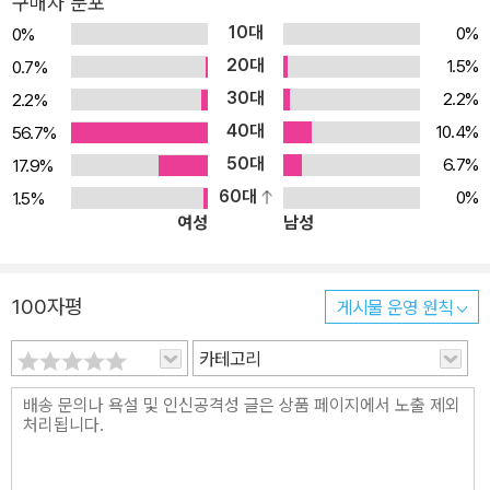
구매자 분포
구되는 문제들로 10~15 문항 구성하였습니다. (4) 기출 Check : 관
10대
0%
0%
련 대단원에서 출제되었던 문제이거나 출제 유형 문제를 10~15문항
20대
1.5%
0.7%
구성하였습니다. (5) 주제 탐구 및 논술 : 대단원이 마무리될 때마다
30대
2.2%
2.2%
이슈가 되는 읽기 자료를 제공하여, 서술형/논술형 문제에 답하도록
40대
10.4%
56.7%
하였고, 융합형 문제가 같이 제시되므로 STEAM 활동이 가능할 것
50대
6.7%
17.9%
입니다. 이 책은 과학고, 영재학교 및 특목고의 탐구력, 창의력 구술
60대
0%
1.5%
검사 및 면접을 준비하는 학생에게 창의적 문제해결력을 최종 점검할
여성
남성
수 있게 하며, 과학올림피아드 포함 각종 경시대회나 중등영재교육원
을 준비하는 학생에게 고등학교 물리1 수준 포함 그 이상의 기출문제
와 중등Olympiad, 수능 문제까지 충분하게 제시하여 문제 해결의 최
100자평
게시물 운영 원칙
종 점검이 가능하도록 하였습니다.
카테고리