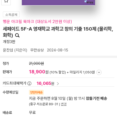
소득공제
행운 아크릴 북마크 (대상도서 2만원 이상)
세페이드 5F-A 영재학교 과학고 창의 기출 150제 (물리학,
화학)
개정3판
윤찬섭
(지은이)
무한상상
2024-08-15
정가
21,000원
18,900
판매가
원
(10% 할인) +
마일리지 1,050원
16,065
카드최대혜택가
원
수령예상일
양탄자배송
지금 주문하면 8월 10일 (월) 밤 11시
잠들기전 배송
(중구 서소문로 89-31 )
변경
배송료
무료