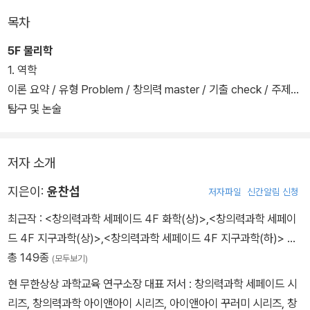
가능하도록 하였다.
목차
5F 물리학
1. 역학
이론 요약 / 유형 Problem / 창의력 master / 기출 check / 주제
탐구 및 논술
저자 소개
지은이:
윤찬섭
저자파일
신간알림 신청
최근작 :
<창의력과학 세페이드 4F 화학(상)>
,
<창의력과학 세페이
드 4F 지구과학(상)>
,
<창의력과학 세페이드 4F 지구과학(하)>
…
총 149종
(모두보기)
현 무한상상 과학교육 연구소장 대표 저서 : 창의력과학 세페이드 시
리즈, 창의력과학 아이앤아이 시리즈, 아이앤아이 꾸러미 시리즈, 창