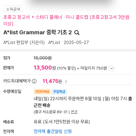
소득공제
초중고 참고서 + 스터디 플래너 · 미니 콜드컵 (초중고참고서 3만원
이상)
A*list Grammar 중학 기초 2
A*List 편집부
(지은이)
A*List
2025-05-27
정가
15,000원
13,500
판매가
원
(10% 할인) +
마일리지 750원
11,475
카드최대혜택가
원
수령예상일
양탄자배송
주말특급
내일(일) 22시까지 주문하면 8월 10일 (월) 아침 7시
출
근전 배송
(중구 서소문로 89-31 )
변경
배송료
유료 (도서 1만5천원 이상 무료)
전자책
전자책 출간알림 신청