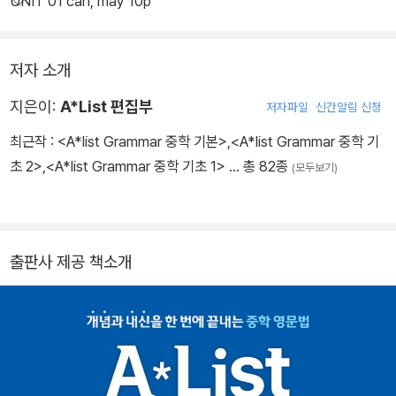
UNIT 01 can, may 10p
저자 소개
지은이:
A*List 편집부
저자파일
신간알림 신청
최근작 :
<A*list Grammar 중학 기본>
,
<A*list Grammar 중학 기
초 2>
,
<A*list Grammar 중학 기초 1>
… 총 82종
(모두보기)
출판사 제공 책소개