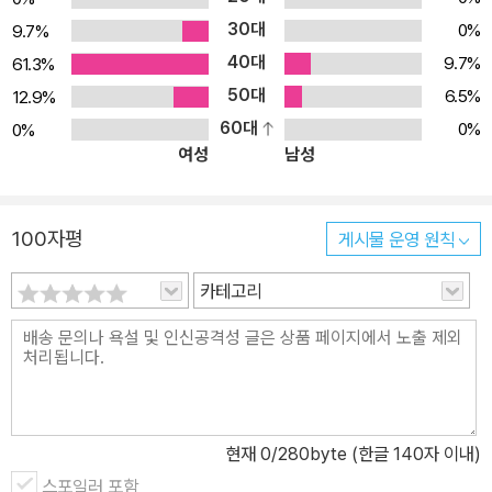
30대
0%
9.7%
40대
9.7%
61.3%
50대
6.5%
12.9%
60대
0%
0%
여성
남성
100자평
게시물 운영 원칙
카테고리
현재
0
/280byte (한글 140자 이내)
스포일러 포함