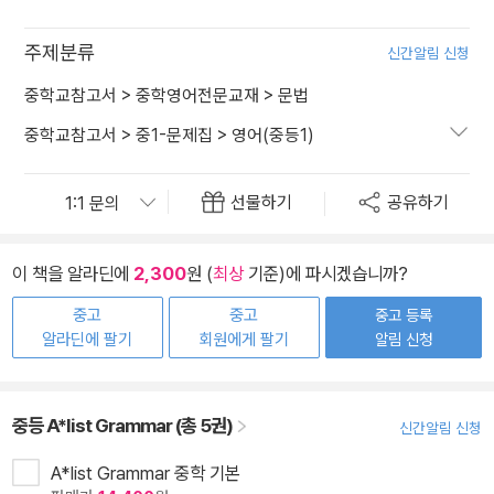
주제분류
신간알림 신청
중학교참고서
>
중학영어전문교재
>
문법
중학교참고서
>
중1-문제집
>
영어(중등1)
선물하기
공유하기
이 책을 알라딘에
2,300
원 (
최상
기준)에 파시겠습니까?
중고
중고
중고 등록
알라딘에 팔기
회원에게 팔기
알림 신청
중등 A*list Grammar (총 5권)
신간알림 신청
A*list Grammar 중학 기본