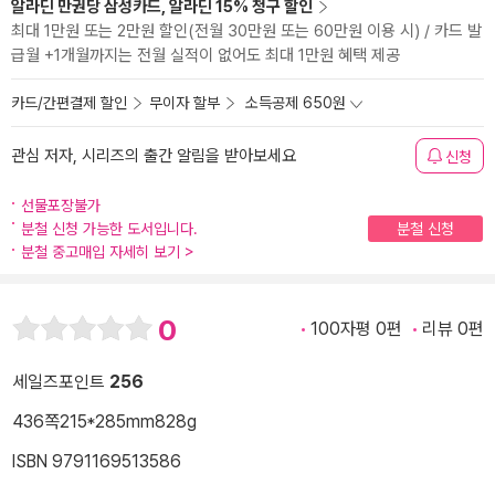
알라딘 만권당 삼성카드, 알라딘 15% 청구 할인
최대 1만원 또는 2만원 할인(전월 30만원 또는 60만원 이용 시) / 카드 발
급월 +1개월까지는 전월 실적이 없어도 최대 1만원 혜택 제공
카드/간편결제 할인
무이자 할부
소득공제 650원
관심 저자, 시리즈의 출간 알림을 받아보세요
신청
선물포장불가
분철 신청 가능한 도서입니다.
분철 신청
분철 중고매입 자세히 보기
>
0
100자평 0편
리뷰 0편
세일즈포인트
256
436쪽
215*285mm
828g
ISBN 9791169513586