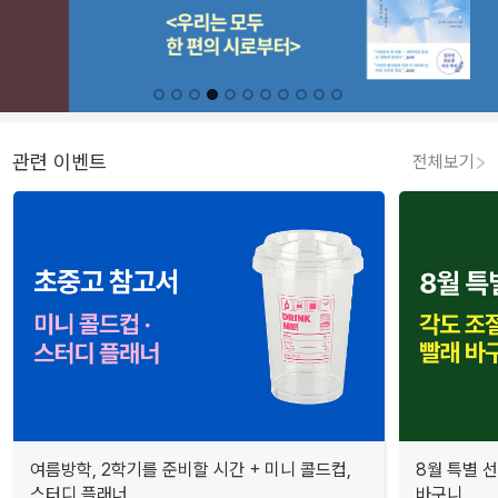
관련 이벤트
전체보기
여름방학, 2학기를 준비할 시간 + 미니 콜드컵,
8월 특별 선
스터디 플래너
바구니