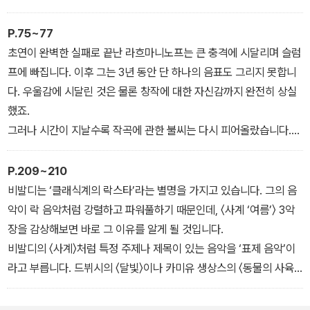
와 사상을 음악에 오롯이 녹여내고자 했습니다.
의 연주가 끝나면 객석은 열광의 도가니였고, 심지어 그가 바이올린
_”[베토벤] 음악에 생각과 감정을 담아내기까지” 중에서
실력을 위해 악마와 거래했다는 소문까지 돌았습니다. 악마가 파가니
P.75~77
니의 연주를 도왔다느니, 활 끝에 악마가 보였다느니, 파가니니 자체
초연이 완벽한 실패로 끝난 라흐마니노프는 큰 충격에 시달리며 슬럼
가 악마라느니 등 파가니니에 대한 이상한 소문이 일파만파 퍼졌어
프에 빠집니다. 이후 그는 3년 동안 단 하나의 음표도 그리지 못합니
요. (…) 얼마나 어려운 기법을 연주했기에 그가 ‘악마’라는 소문까지
다. 우울감에 시달린 것은 물론 창작에 대한 자신감까지 완전히 상실
돌게 된 것일까요?
했죠.
_”[파가니니와 리스트] 그들이 클래식계의 아이돌이 된 이유” 중에서
그러나 시간이 지날수록 작곡에 관한 불씨는 다시 피어올랐습니다.
그럼에도 첫 번째 교향곡의 처참한 실패에 대한 기억으로 새로운 음
표를 그리는 데는 여전히 주저했죠. 라흐마니노프는 유명한 의사 니
P.209~210
콜라이 달 박사를 찾아가 최면 치료를 받게 됩니다. 그리고 효과적인
비발디는 ‘클래식계의 락스타’라는 별명을 가지고 있습니다. 그의 음
심리 치료 덕분에 비로소 자신감을 회복할 수 있었습니다.
악이 락 음악처럼 강렬하고 파워풀하기 때문인데, 〈사계 ‘여름’〉 3악
그는 치유된 직후, 피아노 협주곡을 작곡하기 시작했습니다. 그 곡이
장을 감상해보면 바로 그 이유를 알게 될 것입니다.
바로 〈피아노 협주곡 2번〉입니다. 모스크바에서 초연을 들은 관중들
비발디의 〈사계〉처럼 특정 주제나 제목이 있는 음악을 ‘표제 음악’이
의 반응은 매우 폭발적이었죠. 이를 계기로 라흐마니노프는 자신감을
라고 부릅니다. 드뷔시의 〈달빛〉이나 카미유 생상스의 〈동물의 사육
완전히 회복했고, 그 감사함을 담아 달 박사에게 이 곡을 헌정했습니
제〉처럼 말이죠. 그런데 비발디가 활동했던 바로크 시대의 음악은 일
다.
반적으로 특정 사물이나 장면을 표현하기보다 음악의 형식적인 아름