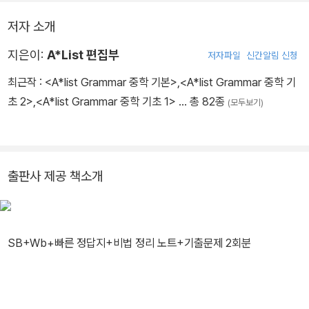
_”[라흐마니노프] 가슴이 벅차오르는 명곡의 탄생기” 중에서
다움을 전달하는 데에 중점을 두었습니다. 다시 말해, 드뷔시의 〈달
저자 소개
빛〉처럼 ‘달’이라는 주제에 어울리는 음악이 아닌, 특정 주제 없이 음
악 자체의 아름다운 소리에 의미를 둔 것이죠. 그래서 대부분의 곡을
지은이:
A*List 편집부
저자파일
신간알림 신청
제목 대신 번호나 숫자로 구분했습니다. 그런 의미에서 〈사계〉는 당시
최근작 :
<A*list Grammar 중학 기본>
,
<A*list Grammar 중학 기
비발디만의 파격적인 시도였을 것입니다. 사계절이라는 ‘주제’를 두
초 2>
,
<A*list Grammar 중학 기초 1>
… 총 82종
(모두보기)
고 어울리는 음악을 작곡했으니 말이죠.
_”[비발디] 클래식계의 락스타, 음악에 이름을 붙이다” 중에서
출판사 제공 책소개
SB+Wb+빠른 정답지+비법 정리 노트+기출문제 2회분