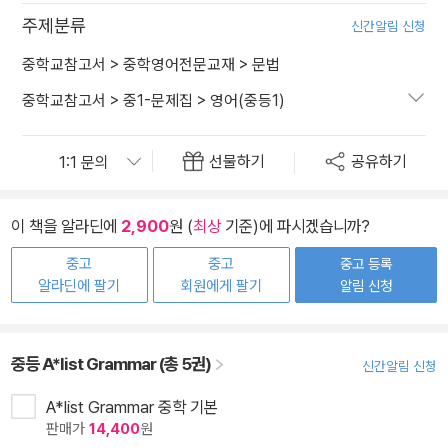
주제분류
신간알림 신청
중학교참고서
>
중학영어전문교재
>
문법
중학교참고서
>
중1-문제집
>
영어(중등1)
선물하기
공유하기
이 책을 알라딘에
2,900
원 (
최상
기준)에 파시겠습니까?
중고
중고
중고 등록
알라딘에 팔기
회원에게 팔기
알림 신청
중등 A*list Grammar (총 5권)
신간알림 신청
A*list Grammar 중학 기본
판매가
14,400
원