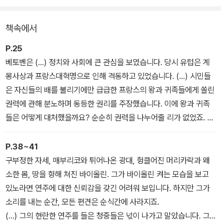
책속에서
P.25
베토벤은 (…) 정치와 사회에 큰 관심을 보였습니다. 당시 유럽은 계
몽사상과 프랑스대혁명으로 인해 격동하고 있었습니다. (…) 시민들
은 자신들의 배를 불리기에만 급급한 프랑스의 왕과 귀족들에게 쏠린
권력에 관해 분노하며 동등한 권리를 주장했습니다. 이에 왕과 귀족
들은 어떻게 대처했을까요? 순순히 권력을 나누어줄 리가 없었죠. 즉
시 군인들을 동원하여 이들의 주장을 잠재우고자 했습니다.
이에 시민들의 분노는 폭발합니다. (…) 결국 프랑스 왕이었던 루이 1
P.38~41
6세와 왕비 마리 앙투아네트가 처형됐고, 프랑스는 국민 투표로 선출
구부정한 자세, 매부리코와 튀어나온 광대, 헝클어진 머리카락과 왜
된 사람이 통치하는 ‘공화정’을 실시하게 되었습니다.
소한 몸, 땅을 향해 쳐진 바이올린. 그가 바이올린 켜는 모습을 보고
베토벤은 유럽에 퍼져나간 계몽주의 사상을 온몸으로 흡수했습니다.
있노라면 연주에 대한 신뢰감을 갖긴 어려워 보입니다. 하지만 그가
예술가로서 귀족들에게 굽히지 않는 절개와 음악을 신성하게 여기는
소리를 내는 순간, 모든 편견은 순식간에 사라지죠.
마음, 모든 사람이 평등하다는 신념 등을 다져나갔죠. 그리고 이 태도
(…) 그의 현란한 연주를 들은 청중들은 넋이 나가고 말았습니다. 그