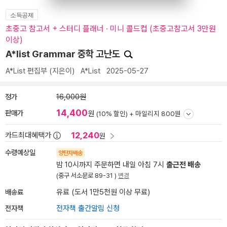
소득공제
초중고 참고서 + 스터디 플래너 · 미니 콜드컵 (초중고참고서 3만원
이상)
A*list Grammar 중학 고난도
A*List 편집부
(지은이)
A*List
2025-05-27
정가
16,000원
14,400
판매가
원
(10% 할인) +
마일리지 800원
12,240
카드최대혜택가
원
수령예상일
양탄자배송
밤 10시까지 주문하면 내일 아침 7시
출근전 배송
(중구 서소문로 89-31 )
변경
배송료
유료 (도서 1만5천원 이상 무료)
전자책
전자책 출간알림 신청