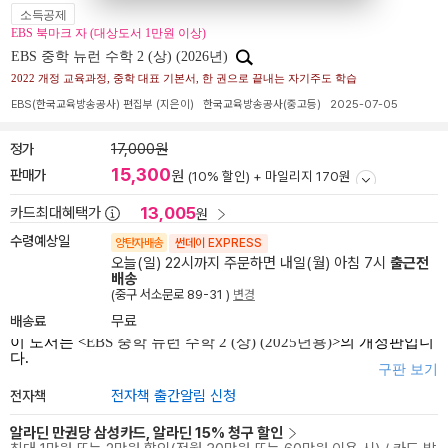
소득공제
EBS 북마크 자 (대상도서 1만원 이상)
EBS 중학 뉴런 수학 2 (상) (2026년)
2022 개정 교육과정, 중학 대표 기본서, 한 권으로 끝내는 자기주도 학습
EBS(한국교육방송공사) 편집부
(지은이)
한국교육방송공사(중고등)
2025-07-05
정가
17,000원
15,300
판매가
원
(10% 할인) +
마일리지 170원
13,005
카드최대혜택가
원
수령예상일
양탄자배송
썬데이 EXPRESS
오늘(일) 22시까지 주문하면 내일(월) 아침 7시
출근전
배송
(중구 서소문로 89-31 )
변경
배송료
무료
이 도서는 <
EBS 중학 뉴런 수학 2 (상) (2025년용)
>의 개정판입니
다.
구판 보기
전자책
전자책 출간알림 신청
알라딘 만권당 삼성카드, 알라딘 15% 청구 할인