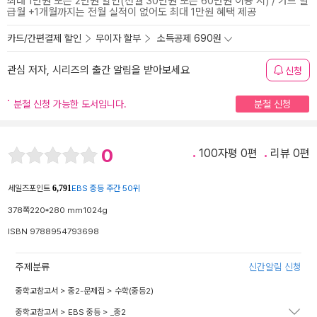
최대 1만원 또는 2만원 할인(전월 30만원 또는 60만원 이용 시) / 카드 발
급월 +1개월까지는 전월 실적이 없어도 최대 1만원 혜택 제공
카드/간편결제 할인
무이자 할부
소득공제 690원
관심 저자, 시리즈의 출간 알림을 받아보세요
신청
분철 신청 가능한 도서입니다.
분철 신청
0
100자평 0편
리뷰 0편
세일즈포인트
EBS 중등 주간 50위
6,791
378쪽
220*280 mm
1024g
ISBN 9788954793698
주제분류
신간알림 신청
중학교참고서
>
중2-문제집
>
수학(중등2)
중학교참고서
>
EBS 중등
>
_중2