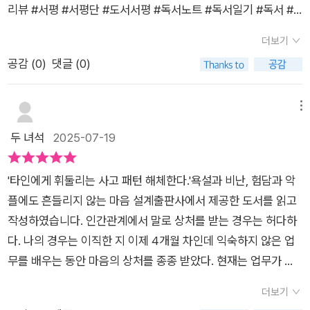
방법들을 이번 기회에 확실하게 배워둘 수 있어서 정말 다행인 것
리뷰 #서평 #서평단 #도서서평 #독서노트 #독서일기 #독서 #
적인 방어막을 형성하는 적극적인 태도입니다. 누군가 욕설을 퍼
들이는 사람들이 있는가 하면 그렇지 못한 사람들도 많이 있다.
같습니다. 상처받는 말로 인해서 나의 멘탈을 남의 손에 쥐여준
서평 #서평단 #신간소개 욕을먹어도신경쓰지않는사고방식 #파
붓거나 비난한다면, 그것은 상대방이 자신의 감정을 제대로 조절
위에서 말한 한 친구는 그런 상황을 잘 받아들이지 못해 그 자리
더보기
채로 휘둘리기만 하던 지금까지의 잘못된 상황을 바로잡고 흔들
인북 #호리모토코 #북유럽 비난받는 당신이 문제가 아니라, 비
하지 못하고 있다는 신호일 가능성이 큽니다. 즉, 그들의 부정적
가 불편해서 나왔던 것이고, 한 친구는 그런 상황을 전혀 개의치
공감 (
0
)
댓글 (0)
리지 않는 마음을 설계해 나가도록 도움을 주는 최고의 책이었습
난하는 사람이 문제다​​저자인 호리 모토코는 일본에서 오랫동안
인 말은 '그 사람의 문제'이지 '나의 문제'가 아니라는 것입니다.
않고 아무렇지도 않았던 것이다. 심지어는 자신이 무시당하는 것
니다^^북유럽(Book U Love) 카페의 소개로 출판사로부터책을
자기 계발과 심리 치유 분야에서 활동해온 작가이자 칼럼니스트
악플을 다는 사람들은 종종 자신이 불행하다는 신호를 무의식적
조차 몰랐으니까 말이다. 그때 사람들은 그 사람에게 ‘자존감’이
제공 받아 주관적으로 작성한 글입니다^^
로 타인의 시선과 평가에 휘둘리지 않고 자신만의 가치관으로 사
메뉴
으로 보내는 경우가 많습니다. 이러한 관점의 전환은 상대방의 비
참 높다는 말을 사용하였다. 도대체 어떠한 환경 속에서 어린 시
는 법을 다양한 저서에서 다루어 왔다고 소개한다.​이번 책 욕을
두 녀석
2025-07-19
난으로부터 자신을 분리하고, 불필요한 감정 소모를 막는 데 결정
절을 보냈어야, 혹은 기본적으로 어떤 성격을 타고나야 자존감이
먹어도 신경 쓰지 않는 사고방식은 누구에게나 찾아오는 비난과
적인 역할을 합니다. 나의 가치를 타인의 평가에 맡기는 것이 아
라는 것이 높아지는 것일까? 『누군가에게 무언가 불쾌한 소리
오해 앞에서 어떻게 마음을 지키며 단단해질 수 있는지를 구체적
니라, 스스로 나의 가치를 정의하고 확립하는 연습이 필요합니다.
를 들으면 되받고 싶어진다. 아무 말도 못 하면 나중에 ‘그때 그렇
'타인에게 휘둘리는 사고 패턴 해체한다.'욕설과 비난, 험담과 악
사례와 연습법으로 안내한다.​​ ​​저자는 인간이 본능적으로 무리 속
저자는 오히려 그것을 성장의 에너지로 활용하는 방법을 제시합
게 말할 걸 그랬어.’, ‘왜 되받아치지 않았을까.’ 하고 분한 마음이
플에도 흔들리지 않는 마음 설계​출판사에서 제공한 도서를 읽고
에 속하려는 욕구가 강하기 때문에 비난과 거절에 과도하게 위축
니다. 물론 모든 비난이 건설적인 것은 아니지만, 때로는 비난 속
치밀어 오른다. 그런 경험을 계속하면 ‘다음에야말로 반드시 되받
작성하였습니다. ​인간관계에서 말로 상처를 받는 경우는 허다하
된다고 말하며, 특히 현대 사회에서는 SNS와 실시간 피드백 문
에 숨겨진 작은 진실이나 개선의 여지를 발견할 수도 있습니다.
아쳐 주겠어.’ 하고 미리 되받을 말을 준비하게 된다. 게다가 처음
다. 나의 경우는 이직한 지 이제 4개월 차인데 익숙하지 않은 업
화가 평가와 비교를 일상화해 마음을 더 쉽게 다치게 만든다고 진
중요한 것은 비난에 감정적으로 휘둘리지 않고, 냉철하게 상황을
목적은 반론하는 것이었는데, 어느 샌가 상대방을 말로 꺾는 것,
무를 배우는 동안 마음의 상처를 종종 받았다. 현재는 업무가 어
단한다.​상대방의 말이 진실인지 아닌지를 따지기 전에 일단 거리
분석하며 자신을 돌아보는 기회로 삼는 태도입니다. 이러한 과정
상대방이 할 말을 잃게 만드는 것이 목적이 되어 버린다.』 p.169
느 정도 익숙해져서 그때의 상처도 조금 아물긴 했다. 이건 순전
를 두고 받아들이는 연습이 필요하다는 설명을 이어간다.​즉시 해
더보기
을 통해 우리는 더욱 단단하고 성숙한 내면을 구축할 수 있습니
누군가가 나에게 기분이 상하는 말을 했을 때, 그것을 되받아 돌
히 내 기억력이 좋지 않은 나의 이점이기도 하다. 어쨌든 상처받