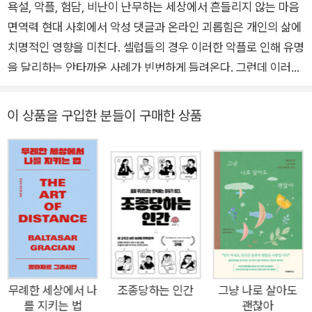
욕설, 악플, 험담, 비난이 난무하는 세상에서 흔들리지 않는 마음
면역력 현대 사회에서 악성 댓글과 온라인 괴롭힘은 개인의 삶에
치명적인 영향을 미친다. 셀럽들의 경우 이러한 악플로 인해 유명
을 달리하는 안타까운 사례가 빈번하게 들려온다. 그런데 이러한
현실은 더 이상 연예인이나 공인만의 문제가 아니다. 온·오프라인
할 것 없이 막말, 혐오, 비난, 갑질 등이 난무하는 시대다. 누구나
이 상품을 구입한 분들이 구매한 상품
SNS와 온라인 커뮤니티를 통해 자유롭게 의견을 표현할 수 있는
만큼 이유 없는 비난과 험담 또한 빠르게 확산된다. 가상 공간에
서 시작된 말이 현실 세계에서 극심한 정신적 고통을 유발하고,
때로는 개인의 삶을 송두리째 흔들어 놓기도 한다. 단순한 의견
차이를 넘어 지속적인 악의적인 댓글과 조롱이 이어질 때 사람들
은 점점 자신감을 잃고, 깊은 상처를 받는다. 지금 우리 사회에는
악성 비난이나 댓글에 대응하고 마음의 평정을 유지할 수 있을지
에 대한 가이드가 절실하다. 이 책은 바로 이러한 시대적 요구에
부응한다. 작가 자신이 겪은 일과 심리학적 지식을 바탕으로 타인
무례한 세상에서 나
조종당하는 인간
그냥 나로 살아도
를 지키는 법
괜찮아
의 평가에 흔들리지 않고 자신만의 길을 걸어가는 구체적인 방법