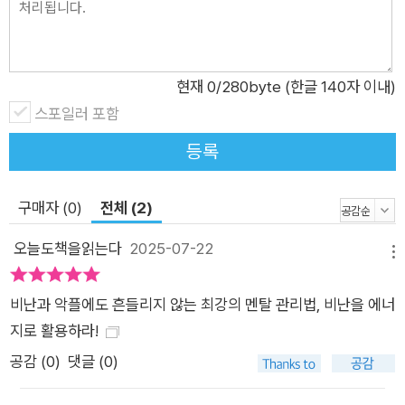
이유 없이 나를 못마땅해하는 사람도 반드시 존재한다. 그렇다면
우리는 어떻게 해야 할까? 이 책은 바로 그 질문에서 출발한다.
욕설과 비난, 악플, 험담이 난무하는 세상에서 마음을 지키고, 나
현재
0
/280byte (한글 140자 이내)
아가 그것을 성장의 에너지로 삼는 법을 심리학적 원리와 경험을
스포일러 포함
바탕으로 풀어낸다. 욕먹어도 타격감 제로! 작가는 자신이 한때
등록
남의 시선을 지나치게 의식하며 살아왔던 사람이라고 고백한다.
‘분명 나를 욕하는 거야.’, ‘저 웃음소리는 나를 비웃는 거겠지.’와
구매자 (0)
전체 (2)
같은 생각으로 스스로를 괴롭히던 과거를 돌아보며, 어떻게 하면
그런 부정적인 사고에서 벗어나 당당한 삶을 살 수 있을지 탐구하
오늘도책을읽는다
2025-07-22
메뉴
기 시작했다. 그는 심리학을 전공하고, 수많은 자기계발서를 탐독
하며, 실제로 사고방식을 변화시키는 실험을 거듭했다. 그리고 깨
비난과 악플에도 흔들리지 않는 최강의 멘탈 관리법, 비난을 에너
달았다. 중요한 것은 유전자도, 환경도 아닌 ‘받아들이는 방식’이
지로 활용하라!
라는 것을. 비난을 마주했을 때 우리는 무너지는 대신, 새로운 관
공감 (
0
)
댓글 (0)
점을 취할 수 있다. 욕을 한다는 것은 상대방이 감정을 조절하지
못한다는 뜻이기도 하다. 즉, 그것은 ‘그 사람의 문제’이지 ‘나의