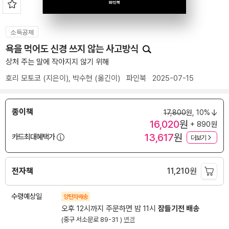
소득공제
욕을 먹어도 신경 쓰지 않는 사고방식
상처 주는 말에 작아지지 않기 위해
호리 모토코
(지은이),
박수현
(옮긴이)
파인북
2025-07-15
종이책
17,800
원,
10%
16,020
원
+ 890원
13,617
원
카드최대혜택가
더보기
전자책
11,210
원
수령예상일
양탄자배송
오후 12시까지 주문하면 밤 11시
잠들기전 배송
(중구 서소문로 89-31 )
변경