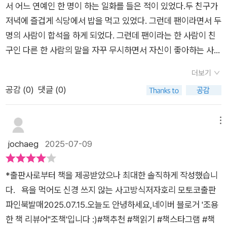
는 이러한 현실 속에서 우리가 어떻게 자신을 지키고, 나아가 부
서 어느 연예인 한 명이 하는 일화를 들은 적이 있었다.두 친구가
금기사항도 있다는 점이 꽤나 흥미로웠는데요, 비난을 받고서 감
난당하는 상황은 대부분 자신이 예상치 못한 상황에서 일어납니
정적인 에너지를 성장의 동력으로 삼을 수 있는가입니다. 호리 모
저녁에 즐겁게 식당에서 밥을 먹고 있었다. 그런데 팬이라면서 두
정적으로 흥분상태에 빠져서 상대방을 비난하고 다시 비난을 돌
다. 자신에게 불리한 정보는 받아들이지 않도록 뇌가 사고 정지에
토코 는 이 문제에 대한 해답을 찾기 위해 자신의 개인적인 경험
명의 사람이 합석을 하게 되었다. 그런데 팬이라는 한 사람이 친
려받는 것은 결국에는 스스로의 멘탈을 무너뜨리는 악순환에 빠
빠집니다.사고 정지에서 빠져나오기 위해서는 비난이 합당하지
과 심리학적 지식을 깊이 파고들었습니다. 한때 타인의 시선에 지
구인 다른 한 사람의 말을 자꾸 무시하면서 자신이 좋아하는 사람
져 버리게 만드는 행동이라고 하니 항상 이성적으로 행동할 수 있
않다는 전제로 생각하고 밖으로 나가 기분을 전환합니다. 자신의
나치게 얽매여 스스로를 괴롭히던 그는, 심리학을 전공하고 수많
한테만 집중을 하는 것이었다. 그래서 그 사람은 갑자기 일어나서
도록 마음을 다스리는 데에 힘써야겠습니다. 물론, 아무런 방법도
가치는 자신이 정하는 것입니다. 비난은 누군가가 자기 마음대로
더보기
은 자기계발서를 탐독하며 사고방식의 변화를 위 한 실험을 거듭
계산을 하고는 밖으로 나갔다고 한다. 친구는 따라 나가면서 “왜
없이 말로만 이렇게 해봤자 결국에는 똑같은 결과가 나오기 마련
주관에 따라 하는 말과 행위로 스스로 자신의 가치를 올리면 됩니
공감 (
0
)
댓글 (0)
했습니다. 그리고 마침내 중요한 깨달음을 얻었습니다. 우리의 행
그래? 무슨 일 있어?”라고 했더니 “넌 지금 화가 안나?! 저 사람
이므로, 이 책에서 알려주는 비난에 대한 여러 대처법들을 반복해
다. 상대방의 말투를 바꿀 수는 없지만 자신이 받아들이는 방식은
복과 불행을 결정하는 것은 유전자나 환경이 아니라, 바로 외부의
이 자꾸 네가 하는 말을 끊으면서 무시하잖아!!”라고 화를 냈다고
서 읽어보고 몸에 익혀 둔다면 비난을 받는 상황이 왔을 때에 누
바꿀 수 있습니다. 질투는 자신에게 없는 것을 가진 사람에게 느
자극을 '어떻게 받아들이는가' 하는 방식이라는 것입니다. 이 통
한다. 그러자 그 친구는 정말 황당하게도 “그래? 난 몰랐는데? 난
메뉴
구도 나의 마음에 상처를 줄 수 없는 강철 멘탈을 완성시킬 수 있
끼는 감정입니다.질투는 단순 부러움을 넘어 부정적인 감정을 말
찰은 비난과 악플이 난무하는 세상에서 마음을 지키고, 나아가 그
정말 즐거웠는데? 그 사람들이 널 좋아하잖아!! 난 날 무시하는지
jochaeg
2025-07-09
다는 확신이 듭니다.그 밖에도, '욕을 먹어도 신경 쓰지 않는 사고
합니다. 질투심은 감정을 가진 모든 생명체에게 당연한 본능입니
것을 성장의 에너지로 전환하는 핵심적인 출발점이 됩니다.작가
정말 몰랐어. 그리고 내가 괜찮다는데 뭐 어때?!”라고 이야기했
방식'에서는 비난을 참고 견디는 수준에서 한발 더 나아가, 그 비
다.질투심을 억누를 수 있는 사람과 그렇지 않은 사람 사이에는
는 비난에 직면했을 때 무너지는 대신, 새로운 관점을 취하고 ' 스
단다. 참 황당하지만 정말 본받고 싶은(?) 마인드이지 않은가?!
난을 나의 에너지로 변환하여 긍정적인 에너지로 써먹을 수 있는
인생의 행복도에 분명한 차이가 납니다.나 자신 한 명뿐만이 아니
*출판사로부터 책을 제공받았으나 최대한 솔직하게 작성했습니
루 스킬(받아넘기는 능력) '을 익히는 것이 중요하다고 강조합니
사람들은 서로 상처를 주는 말을 하고, 행동을 하면서도 그게 상
비결에 대해서도 들려주고 있어서 큰 도움이 되었는데요, 일상생
라 질투심이 없어지도록 노력해 온 당시의 나와 비교해 보면 단연
다. 욕을 먹어도 신경 쓰지 않는 사고방식저자호리 모토코출판
다. ' 스루 스킬 ' 이란 상대방의 부정적인 말이나 행동을 자신의
대방에게 상처가 되는지 알지 못한다. 알면서 한다면 정말 나쁜
활 속에서 발생하는 비난의 유형을 4가지 연료로 빗대서 설명한
코 행복도가 다르다는 것을 알게 됩니다.
파인북발매2025.07.15.오늘도 안녕하세요,네이버 블로거 '조용
내면으로 끌어들이지 않고 흘려보내는 능력을 의미합니다. 상대
사람이지!! 그저 아무 생각 없이 그 자리에서 아무 말 대잔치를 벌
뒤에 비난에 지지 않고 나만의 가치관을 지켜 나가는 현명한 대처
한 책 리뷰어''조책'입니다 :)​#책추천 #책읽기 #책스타그램 #책
방의 감정적 공격이 나에게 아무런 영향을 미치지 못하도록 심리
이는 사람들이 대다수이다. 그러한 상황에서 모든 것들을 잘 받아