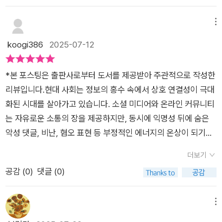
싸움의 링 위에 올라가 버리고, 그 순간부터 감정 소모가 시작된
이 많을 것이다. 어렵고 복잡한 인간관계, 그리고 다양한 사람들
다 강하다는 말이 있는 것처럼 때로는 댓글 하나하나가 상대방을
다.​저자는 이를 ‘스루 스킬(받아넘기는 능력)’이라고 부른다. 필
의 이기심이나 상처주는 말들로 인해 고통받거나 부정적인 감정,
집요하게 괴롭히고 고통 속에 빠뜨리는 것은 아닌가 싶기도 한데
메뉴
요 없는 싸움에 오르지 않고 내 감정을 지키는 힘이다. 솔직히 말
경험 등이 앞선다면 이 책을 통해 배우며 활용해 보는 것도 좋을
요, 그런 점에 있어서 이 책은 어떤 욕을 먹더라도 신경 쓰지 않고
koogi386
2025-07-12
하면, 처음엔 ‘참는 게 손해 아닌가?’라는 생각이 들었다. 하지만
것이다. 책에서는 어떤 형태로 조언, 표현하고 있는지도 함께 접
타격감은커녕, 반대로 그 비난을 나의 에너지로 변환하여 나만의
책을 다 읽고 나니 오히려 ‘반박하지 않는 것’이야말로 진짜 어른
하며 활용해 보자. ​
가치관을 지켜 나가는 방법들에 대해서 자세하게 들려주고 있는
스러운 태도라는 걸 느꼈다.​ ​​이 책의 매력은 단순한 정신 승리가
*본 포스팅은 출판사로부터 도서를 제공받아 주관적으로 작성한
책이라고 할 수 있었습니다.'욕을 먹어도 신경 쓰지 않는 사고방
아니라, 비난을 ‘성장 에너지’로 변환하는 방법을 구체적으로 알
리뷰입니다.​현대 사회는 정보의 홍수 속에서 상호 연결성이 극대
식'의 저자인 호리 모토코는 officeMOCO의 대표이자 사회성,
려준다는 점이다.예를 들어 누군가의 비난을 들었을 때 다음을 생
화된 시대를 살아가고 있습니다. 소셜 미디어와 온라인 커뮤니티
인·적성 향상 심리 컨설턴트 겸 인정 심리사로서 활동 중에 있다
각해보라고 한다. • 그 말이 나를 더 성장시키는 힌트는 아닐까?
는 자유로운 소통의 장을 제공하지만, 동시에 익명성 뒤에 숨은
고 하는데요, 한때 부정적인 사고에 빠져 힘든 시기를 보냈지만
• 내가 고칠 수 있는 부분이 있다면 발전의 기회로 삼자. • 하지만
악성 댓글, 비난, 혐오 표현 등 부정적인 에너지의 온상이 되기도
이를 극복하고 심리학 공부에 심취하여 일본 심리학회 인정 심리
근거 없는 비난은 흘려보내자.​저자가 강조하는 것은 ‘내가 나의
합니다. 과거에는 연예인이나 공인에게 국한되었던 악플의 피해
사 자격도 취득했을 만큼 실용적인 심리학에 대한 믿음을 바탕으
더보기
가치를 정한다’는 태도였다. 이 문장을 마음속에 새기니 이상하게
는 이제 우리 모두의 일상이 되어버렸습니다. 이유 없는 비난과
로 사람은 스스로 변화하기로 결심하는 순간 행복해질 수 있다는
공감 (
0
)
댓글 (0)
마음이 편해졌다. 남이 뭐라 하든, 내 삶의 방향은 내가 정한다는
험담은 현실 세계에서 극심한 정신적 고통을 유발하며, 때로는 한
신념을 여러 사람들에게 전파하는 것을 목표로 살아가는 중이라
것. 이 단순한 진리가 큰 위로가 된다.​​책을 읽으면서 마치 마음속
개인의 삶을 송두리째 흔들어 놓기도 합니다. 이러한 상황 속에서
고 하네요. 그리고, 이번에 출간한 이 책을 통해서도 심리학에 기
에 방탄막이 하나씩 설치되는 기분이었다.특히 기억에 남는 건
우리는 어떻게 자신을 보호하고, 흔들림 없는 마음의 평정을 유지
메뉴
반한 멘털 트레이닝으로 악플이나 나를 향한 험담 등을 받아들이
‘하지 말아야 할 다섯 가지’다. • 감정적으로 대응하지 않기 • 불
할 수 있을까요? 호리 모토코 작가의 저서는 바로 이 질문에 대한