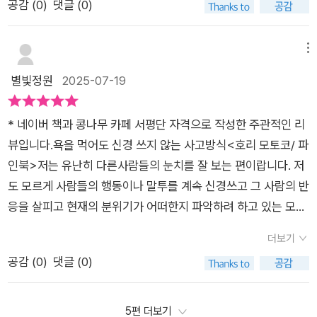
명하거나 반박하기보다 한 걸음 물러나 자신의 감정을 정리하는
공감 (
0
)
댓글 (0)
다.책은 비난에 직면했을 때 즉시 고려해야 할 다섯 가지 사항과
려준다면 상대방도 나도 모두가 기분이 나쁘고 무엇보다 내 기 분
는 중에서도 나의 업무 미숙이 원인이었지만 그로 인한 민망함에
것이 중요하다면서 상대방의 말을 내적 독백으로 다시 옮겨 적어
절대 해서는 안 될 다섯 가지 행동을 구체적으로 제시합니다. 비
이 시원할 것 같지만 더 좋지 않다. 오히려 내가 더 악한 사람이
있어 어느 정도 뻔뻔함으로 응수했다. 나이 먹어서 새로운 걸 배
볼 것을 권한다.​저자는 욕을 먹어도 쉽게 흔들리지 않으려면 평소
록 본문에 서 이 다섯 가지 사항들이 명시적으로 나열되지는 않았
된 것만 같을 때가 있다. 하지만 그 말에 미소로 화답한다면 그 말
우는 게 쉽지 않음에 기다림의 미학을 모르는 상사가 밉기도 했
메뉴
에 자신을 돌보고 작은 성취를 꾸준히 확인하는 습관이 필요하다
지만, 작가의 전반적인 메시지를 통해 유추해 볼 수 있습니다. 예
은 상대방에게로 다시 돌아간다고 한다. 아마 이 말은 다들 알고
다. 누구나 베테랑이 되기 전 초보 시절을 거치는데 말이다. 이 책
별빛정원
2025-07-19
고 강조하고 타인과 비교하는 대신 어제보다 나아진 점을 발견하
를 들어, '고려해야 할 사항에는 자신의 감정을 인지하고, 상대방
있을 것이다. 여기저기서 인용되고 있는 이야기이니까 말이다.
의 저자는 다른 사람 때문에 멘탈이 무너지지 않는 이들의 차이점
고 기록하는 것이 자존감을 서서히 회복하는 힘이 된다는 사례들
의 의도를 분석하며, 자신의 가치를 재확인하는 ’ 등이 있습니다.
[욕을 먹어도 신경 쓰지 않는 사고방식]을 읽게 된 건 온전히 큰
으로 '사고방식'과 '받아들이기'에 있음을 피력한다. 사고란 뇌의
을 나열한다.​결국, 누군가의 평가가 내 인생의 기준이 될 수 없다
* 네이버 책과 콩나무 카페 서평단 자격으로 작성한 주관적인 리
반면 '해서는 안 될 행동'에는 즉각적인 감정적 반격, 비난에 대한
딸을 위해서이다. 성인도서라고는 하지만 마음과 심리에 관한 책
버릇 같은 것으로 먼저 자신의 사고 버릇을 깨닫고 그 버릇을 고
는 확신이 가장 중요한 방패라고 말하며 자유롭고 단단하게 살고
뷰입니다.욕을 먹어도 신경 쓰지 않는 사고방식<호리 모토코/ 파
과도한 의미 부여, 자신을 탓하며 자존감을 깎아내리는 것 등이
이기도 하기에 내용이 어렵다면 나라도 읽고 함께 공유하고 싶었
친 후 새로운 버릇을 들이기를 권한다. '생각하기에 따라 비난도
싶어 하는 모든 사람에게간결하고 실천적인 조언으로 마무리된
인북>저는 유난히 다른사람들의 눈치를 잘 보는 편이랍니다. 저
해당될 것입니다. 또한, 부정적인 에너지를 긍정적으로 전환하기
다. 시골이라 중학교부터 기숙학교에 있어야 하고, 이제 사춘기도
되고 칭찬도 되는 것', 이는 즉 무엇이든 '받아들이기' 나름을 의미
다.​​ ​​이 책을 읽으면서 나도 모르게 타인의 말 한마디에 크게 흔들
도 모르게 사람들의 행동이나 말투를 계속 신경쓰고 그 사람의 반
위한 방법으로 '의식적인 새로운 자극 끌어들이기'를 제안합니다.
오는 것 같고, 지금 가장 중요한 또래관계의 부딪힘속에서 아이가
한다. 나이 오십 정도 되니 이런 부분에선 어느 정도 초월했다고
렸던 순간들이 떠올랐다.​특히 예상치 못한 오해나 부정적 평가를
응을 살피고 현재의 분위기가 어떠한지 파악하려 하고 있는 모습
부정적인 생각이 들 때 새로운 책을 읽거나, 영화를 보거나, 만화
온전하게 살아남으려면 마음이 단단해져야 하기 때문이다.그렇
나 할까 싶지마는 때때로는 힘들 때도 있다. 저자는 '사실은 바꿀
받으면 스스로를 부정하고 자책하는 데 너무 많은 시간을 썼다는
이 보이더라고요. 그만큼 저도 피곤하고 그러고 싶지 않은데 어릴
를 즐기는 등 의도적으로 긍정적인 자극을 찾아 나서는 것입니다.
기에 내가 읽고서는 아이에게도 다 읽기 보다는 네가 읽고 싶은
수 없지만 감정은 자유롭게 바꿀 수 있다!'라며 그 비법을 알려준
더보기
걸 생각해 볼 수 있었다.​책에 나온 사례처럼 작은 성취를 매일 기
적부터 그래왔던 성격탓인지 그냥 넘기기가 잘 되지 않았습니다.
특히 밤에는 부정적인 사고가 증폭되는 경향이 있으므로, 충분한
부분을 발췌해서 먼저 하나씩 읽어도 괜찮다고 하였다. 아마도 너
다. 여기에 덧보태어 말을 긍정적으로 받아들이는 습관을 기르는
공감 (
0
)
댓글 (0)
록하며 자신을 다독이면 조금씩 견고해질 수 있다고 느낄 수 있었
그리고 지금 현재는 예전만큼은 아니지만 제 생각을 표현하는데
수면을 통해 멘털을 빠르게 회복하는 것이 중요하다고 강조합니
에게 도움이 많이 될 거라면서... 『다른 사람을 헐뜯는 말을 듣게
것도 또 다른 방법임을 배울 수 있었다. - '프레너미'란, '친구'라는
고, 책장을 덮으며 이제는 누군가의 평가가 내 기분과 하루의 가
있어서 조금은 어렵게 느껴져서 이런한 책을 통해 해답을 찾아보
다. 이러한 실천들은 우리의 뇌가 감정적으로 반응하는 포유류의
된 사람은 ‘이 사람은 나에 대해서도 다른 사람에게 저렇게 말할
의미인 프렌드와 '적'이라는 의미인 에너미를 합친 조어로 '친구
치를 전부 결정하지 않게 하기로 다짐해 본다.​​요약실천적인 조언
고자 했답니다.이 책에서는 악성댓글과 비판에 직명했을때 고려
5편 더보기
뇌와 논리적으로 사고하는 인간의 뇌를 균형 있게 활용하여, 감정