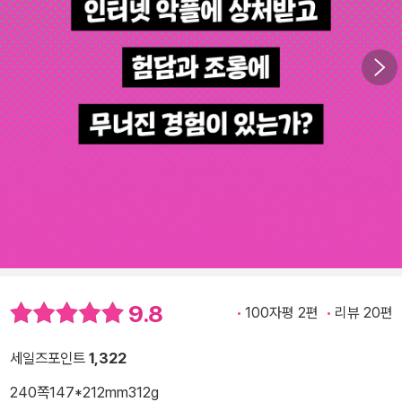
9.8
100자평 2편
리뷰 20편
세일즈포인트
1,322
240쪽
147*212mm
312g