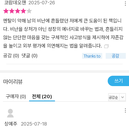
코람데오잰
2025-07-26
문제’가 아니다. 악플을 다는 사람은 그 자체로 자신이 불행하다
메뉴
는 신호를 보내는 것이다. 남의 평가에 따라 나의 가치를 결정하
멘탈이 약해 남의 비난에 흔들렸던 저에게 큰 도움이 된 책입니
는 것이 아니라, 스스로 나의 가치를 정하는 연습이 필요하다. 그
다. 비난을 상처가 아닌 성장의 에너지로 바꾸는 법과, 흔들리지
리고 무엇보다 비난을 성장의 에너지로 바꾸는 방법을 익혀야 한
않는 단단한 마음을 갖는 구체적인 사고방식을 제시하여 자존감
다. 이 책은 단순히 위로를 건네는 것이 아니라, 구체적인 해결책
을 높이고 외부 평가에 의연해지는 법을 알려줍니다.
을 제시한다. 비난을 들었을 때 바로 떠올려야 할 다섯 가지, 절대
해서는 안 될 다섯 가지 행동, 험담을 에너지로 변환하는 법, 부정
공감 (
0
)
댓글 (0)
적인 말에 지지 않는 사고법 등 실질적인 조언이 가득하다. 이 책
은 한 번 읽고 끝낼 것이 아니라 어떠한 상황에 부딪혔을 때 다시
펼쳐보며 실전에서 활용하면 마음 근육을 기르는 데 실질적인 효
쓰기
마이리뷰
과를 느낄 수 있을 것이다. 누군가는 말할 것이다. “그냥 신경 쓰
구매자 (0)
전체 (20)
지 마.” 하지만 말처럼 쉽지 않다는 것을 우리는 너무나 잘 알고
있다. 무작정 무시하는 것이 아니라, 그 말들 속에서 나를 지키고
메뉴
당당하게 사는 법을 배우는 태도가 관건이다. 하루아침에 변할 수
는 없겠지만, 이 책이 안내하는 방법을 따라가다 보면 어느 순간,
상예주
2025-07-18