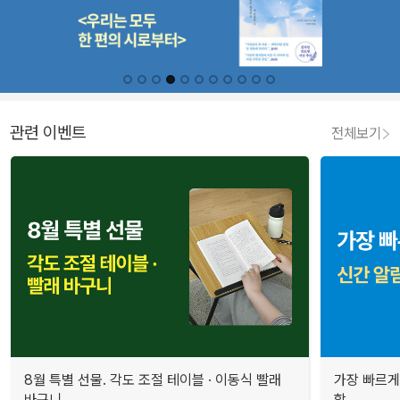
관련 이벤트
전체보기
8월 특별 선물. 각도 조절 테이블 · 이동식 빨래
가장 빠르게
바구니
합