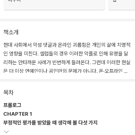
책소개
현대 사회에서 악성 댓글과 온라인 괴롭힘은 개인의 삶에 치명적
인 영향을 미친다. 셀럽들의 경우 이러한 악플로 인해 유명을 달
리하는 안타까운 사례가 빈번하게 들려온다. 그런데 이러한 현실
은 더 이상 연예인이나 공인만의 문제가 아니다. 온·오프라인 할
것 없이 막말, 혐오, 비난, 갑질 등이 난무하는 시대다.
목차
누구나 SNS와 온라인 커뮤니티를 통해 자유롭게 의견을 표현할
프롤로그
수 있는 만큼 이유 없는 비난과 험담 또한 빠르게 확산된다. 가상
CHAPTER 1
공간에서 시작된 말이 현실 세계에서 극심한 정신적 고통을 유발
부정적인 평가를 받았을 때 생각해 볼 다섯 가지
하고, 때로는 개인의 삶을 송두리째 흔들어 놓기도 한다. 단순한
의견 차이를 넘어 지속적인 악의적인 댓글과 조롱이 이어질 때 사