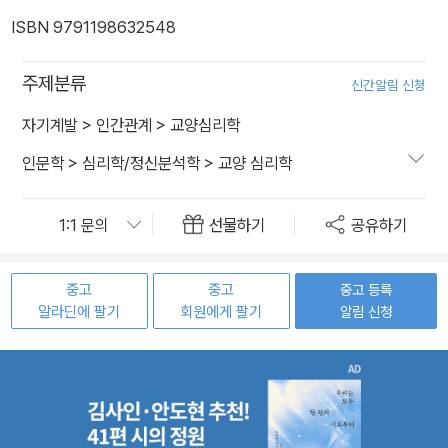
ISBN 9791198632548
주제분류
신간알림 신청
자기계발
>
인간관계
>
교양심리학
인문학
>
심리학/정신분석학
>
교양 심리학
선물하기
공유하기
중고
중고
중고 등록
알라딘에 팔기
회원에게 팔기
알림 신청