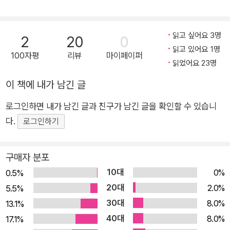
을 제시한다. 이 책의 작가 호리 모토코는 대학에서는 소년 범죄
를 연구하고 개인적인 어려움을 극복하기 위해 서른이 넘은 나이
읽고 싶어요 3명
2
20
0
에 다시 대학에 진학하여 심리학을 심도 있게 공부했다. 그 후 ‘나
읽고 있어요 1명
100자평
리뷰
마이페이퍼
다운 삶’을 추구하는 다양한 사람의 이야기를 연구하며, 그들의
읽었어요 23명
공통된 사고방식과 태도를 발견했다. 이러한 연구와 경험을 토대
이 책에 내가 남긴 글
로 작가는 ‘사고방식과 받아들이기’를 통해 삶의 질을 높이는 방
법을 독자들에게 전달한다. 이 책에서는 악성 댓글과 비판에 직면
로그인하면 내가 남긴 글과 친구가 남긴 글을 확인할 수 있습니
했을 때 우선 고려해야 할 다섯 가지 사항, 절대 해서는 안 될 다
다.
로그인하기
섯 가지 행동, 그리고 이러한 부정적인 에너지를 긍정적으로 전환
하는 방법 등을 구체적으로 다루고 있다. 또한, 비판에 지지 않는
구매자 분포
사고법과 함께 자신의 가치를 지키며 살아가는 방법을 제시한다.
10대
0%
0.5%
이 책은 말 그대로 현실에서의 욕설을 포함해 악성 댓글과 비난으
20대
2.0%
5.5%
로부터 자신을 보호하고, 더욱 강한 멘털을 구축하고자 하는 모든
30대
8.0%
13.1%
이들에게 유용한 지침서가 될 것이다. 심리학적 연구와 실전 경험
40대
8.0%
17.1%
에 기반한 감정에 휘둘리지 않는 사고법 & 마음 근육 키우는 법