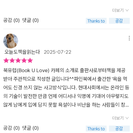
분이 더 많은 책이다. 요즘 시대를 관통하는 대표 키워드로 볼 수
긍정적으로 받아들이면 좋을 텐데 하는 생각을 한다. 그리고 큰
로 좋지 않았는데《욕을 먹어도 신경 쓰지 않는 사고방식》은 이런
있는 내로남불이라는 의미를 통해서도 다양하고 복잡한 인간관
더보기
딸은 오해를 불러일으키는 말, 모호한 표현을 줄였으면 좋겠다는
상황에서 “내 마음을 어떻게 단단하게 지킬 수 있을까?”라는 질
계나 사람에 대해서도 판단이 가능할 것이며 결국 높은 수준의 자
공감 (
0
)
댓글 (0)
생각도 했다.딸들에게도 이 책을 꼭 읽어보라 권하고 싶다. 특히
문에 답을 준 책이였어요.저자 호리 모토코는 심리학을 깊이 공부
존감이나 흔들리지 않는 자신만의 원칙이나 삶의 철학 등이 왜 중
작은 딸은 꼭 읽고 사고방식과 받아들이기를 바꿨으면 좋겠다.​태
한 사람답게, 단순한 위로가 아닌 구체적인 사고법과 실전 연습을
요한지도 읽으며 체감하게 된다. <욕을 먹어도 신경 쓰지 않는
그#심리#심리학#사고방식#받아들이기#욕을먹어도신경쓰지않
제시하고 있어요. ​​비난은 ‘그 사람의 문제’다책에서 가장 인상 깊
메뉴
사고방식> 이 과정에서 감정 및 마음, 그리고 내면이나 멘탈 관
는사고방식#호리_모토코#파인북
었던 문장은 바로 이거다.“욕을 하는 것은 그 사람이 감정을 조절
오늘도책을읽는다
2025-07-22
리 등에 있어서도 도움 되는 부분을 경험하게 될 것이며 당장은
하지 못한다는 뜻이다.”​누군가의 거친 말에 내가 상처받는 이유
부족하고 포기하고 싶은 부분이 많더라도 책을 통해 접하며 스스
는 그 말이 ‘사실’이어서가 아니라, 내가 그 말을 받아들였기 때문
로를 되돌아 보는 과정을 통해 어떤 가치 판단과 선택을 해나가야
북유럽(Book U Love) 카페의 소개로 출판사로부터책을 제공
이라는 것이다. 저자는 이를 부처님의 일화를 통해 설명한다.“상
하는지도 함께 접하며 판단해 보자.​<욕을 먹어도 신경 쓰지 않는
받아 주관적으로 작성한 글입니다^^파인북에서 출간한 '욕을 먹
대가 주는 선물을 받지 않으면, 그 선물은 여전히 상대의 것”이라
사고방식> 이는 이기적으로 살거나 자신만을 위해 철저히 살아
어도 신경 쓰지 않는 사고방식'입니다. 현대사회에서는 온라인 등
는 말처럼, 욕도 내가 받아들이지 않으면 내 것이 아니다.​이 단순
가라 등의 의미는 아닐 것이다. 단단한 내공과 자신을 믿고 살아
의 기술이 발전한 만큼 언제 어디서나 익명에 기대어 아무렇지도
하지만 강력한 원리를 깨닫는 순간,“아, 굳이 그 말에 휘둘릴 필
가며 표현, 관리하는 부분을 통해 더 큰 삶의 가치나 의미 등을 체
않게 남에게 입에 담지 못할 욕설이나 비난을 하는 사람들이 참
요가 없구나.”라는 안도감이 들었다.​​책에서는 ‘반박하지 않는 것
감하게 되며 이 과정에서 사람에 대한 높은 수준의 안목이나 통찰
많은데요, 이러한 악의 넘치는 비난 때문에 극단적인 선택까지 한
이 패배가 아니다’라는 이야기가 나온다. 우리는 본능적으로 누군
더보기
력 등을 배우기도 하며 결국 스스로가 원하는 형태로의 삶의 성장
유명인 등의 기사를 볼 때면 참 답답하고 왜 이런 것들이 고쳐지
가가 나를 험담하면 맞받아치고 싶어진다. 하지만 그렇게 하면 말
공감 (
0
)
댓글 (0)
이나 행복, 긍정의 요소도 함께 그려 볼 수 있어서 도움 되는 부분
지 않고 반복되는 것인지 참 이해할 수 없기만 합니다. 펜은 칼보