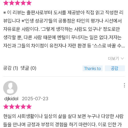
남의 말에 흔들리지 않는 자신을 발견하게 될 것이다. 그리고 그
때 깨닫게 될 것이다. 내 인생의 주인공은 결국 나 자신이라는 사
※ 이 리뷰는 출판사로부터 도서를 제공받아 직접 읽고 작성한 리
실을. 남이 뭐라든 신경 쓰지 않는 3개월 프로젝트 타인의 평가에
뷰입니다 ※​'인생 성공기'들의 공통점은 타인의 평가나 시선에서
흔들리지 않는 심리적 방탄 체계 완성 반박 따윈 필요 없다! 우리
자유로운 사람이다. '그렇게 생각하는 사람도 있구나' 정도로만
는 종종 불쾌한 말을 들으면 되받아치고 싶은 충동을 느낀다. 하
생각할 뿐, 다른 사람 때문에 멘털이 무너지는 일은 없다.저자는
지만 그 순간부터 상대방과의 ‘말싸움’이 시작되고, 어느새 이기
자신과 그들의 차이점이 유전자나 자란 환경 등 '스스로 바꿀 수
고 지는 문제가 되어 버린다. 정말로 우리는 욕을 한 사람과 싸워
없는 것'이 아닌 '사고방식'과 '받아들이기', 즉 '스스로 얼마든지
서 이겨야만 하는 걸까? 반박하지 않으면 정말 패배한 걸까? 이
더보기
바꿀 수 있는 것'에 있다는 사실을 알아낸다.그 후 그녀는 그저 사
책에서는 ‘욕을 먹었을 때 반박하지 않는 것이야말로 가장 현명한
공감 (
1
)
댓글 (0)
고방식과 받아들이기를 바꿨을 뿐인데 놀랍게 변한 자신을 만나
대응’이라는 흥미로운 시각을 제시한다. 누군가에게 상처받는 말
게 된다.​이 책에서는 자기도 모르게 몸에 배어 버린 왜곡된 사고
을 들었을 때, 그 말에 휘둘려 감정을 소모하는 대신 ‘스루 스킬
방식과 받아들이기를 인지하고, 대처하는 방법을 알려준다.저자
메뉴
(받아넘기는 능력)’을 익혀야 한다는 것이다. 이 책에 소개된 에
는 역대급 부정적 사고를 하던 자신이 변했던 것처럼 3개월만 지
djkidol
2025-07-23
피소드다. 부처님이 한 남자로부터 심한 욕을 들었지만, 아무 말
나면 자신의 변화를 알아차리게 될 것이라 말한다. 그리고 반년
도 하지 않았다. 화가 난 남자가 왜 아무 말도 하지 않느냐고 묻
후에는 완전히 달라진 사고에 놀랄 것이라 전했다.​언제 들어도 익
현실의 사회생활이나 일상의 삶을 살다 보면 누구나 다양한 사람
자, 부처님은 오히려 되물었다. “만약 다른 사람에게 선물을 주려
숙해지지 않고, 들을 때마다 매번 기분 나빠지는 말이 있다.바로
들을 만나며 긍정과 부정의 경험을 하기 마련이다. 이로 인한 가
는데 그 사람이 받지 않았다면, 그 선물은 누구의 것이겠소?” 남