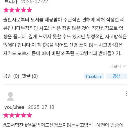
브리카
2025-07-22
는 방식을 바꾸고 비난의 대상이 아닌 비난하는 사람이 문제라는
필요한 반박하지 않기 • 스스로를 깎아내리지 않기 • 현실 도피
깊이 있는 통찰과 실질적인 해답을 제시하며, 타인의 평가에 휘둘
점을 강조하면서, 상처받는 말이 더 이상 나에게 타격감을 줄 수
하지 않기 • 부정의 늪에 빠지지 않기​이 다섯 가지만 기억해도,
리지 않고 자신만의 길을 걸어가는 구체적인 방법을 안내합니다.
없도록 단련해 나가는 과정들을 하나하나씩 들려주는 모습을 살
출판사로부터 도서를 제공받아 주관적인 견해에 의해 작성한 리
당장 내 삶에서 감정 소모가 줄어들 것 같았다.​책을 덮고 나서 문
^,^&우리는 누군가로부터 험담이나 비난을 들었을 때 생각보다
펴볼 수 있었습니다^^물이 반이 차있는 컵을 보고서 누군가는 물
뷰입니다​​부정적인 사고방식은 정말 많은 것에 직간접적으로 영
득 SNS에서 본 악플이 생각났다.예전 같으면 ‘왜 저런 말을 하
큰 충격을 받습니다. '내가 무엇을 잘못했을까?', '왜 나에게 저러
이 반이나 차있다고 생각할 테고, 다른 누군가는 물이 반밖에 차
향을 줍니다. 깊게 느끼지 못할 수도 있지만 부정적인 사고방식은
지?’ 하며 마음이 쓰였을 텐데, 이제는 ‘그건 그 사람의 문제지, 내
는 걸 까?'와 같은 질문들이 꼬리에 꼬리를 물고 이어지며 불필요
있지 않다고 생각할 겁니다. 이와 같이 같은 상황과 같은 말을 듣
없애야 합니다.이 책 《욕을 먹어도 신경 쓰지 않는 사고방식》은
문제가 아니야.’라고 스스로 다독였다. 작은 변화지만 정말 큰 자
한 고민 속에서 시간을 허비하곤 합니다. 작가는 이러한 고통의
더라도 사람에 따라서 받아들이는 방식은 천차만별이라고 할 수
자기도 모르게 몸에 배어 버린 왜곡된 사고방식과 받아들이기를
유를 느꼈다.​​이 책이 필요한 사람 • 악성 댓글이나 험담에 쉽게
본질이 '말' 그 자체에 있는 것이 아니라, 그 말을 '받아들이는 방
있는데요, '욕을 먹어도 신경 쓰지 않는 사고방식'에서는 가장 먼
인지하고 대처하는 방법을 배웁니다.사람마다 어떤 사실에 대해
상처받는 사람 • 타인의 평가 때문에 자기 자신을 의심하는 사람
식'에 있다고 역설합니다. 마치 길을 가다 개가 짖는 소리에 하루
더보기
저 지인이나 직장 동료 등으로부터 부정적인 평가를 받았을 때에
갖는 감정이 다릅니다. 우리가 느끼는 감정은 그 사람이 느끼는
• ‘그냥 무시해’라는 말이 답답했던 사람​《욕을 먹어도 신경 쓰지
종일 괴로워하지 않듯이, 우리에게 쏟아지는 비난과 험담 역시 본
공감 (
0
)
댓글 (0)
무작정 스스로를 비난하고 부정적인 생각에 빠져드는 것이 아닌,
주관일뿐이며 사실에 갖다 붙인 덤입니다. 이 덤만 바꾸더라도 놀
않는 사고방식》은 “내 멘탈을 단단하게 세우는 심리학 실습
질적으로는 그와 다르지 않다는 것입니다. 어릴 적부터 우리는
생각의 전환을 통해서 보다 긍정적인 방식으로 사고방식을 바꿔
라울 정도로 인상이 달라집니다. 사실은 바꿀 수 없지만 감정은
서”라고 할 수 있다. 읽다 보면 ‘남의 말에 휘둘리지 않는 내 중
'남에게 상처 주는 말을 하면 안 된다'고 배워왔지만, 현실은 이러
나가는 것을 추천하고 있습니다. 항상 긍정적인 사람과 항상 부정
자유롭게 바꿀 수 있습니다. 상처받기 쉬운 사람은 상대방이 한
메뉴
심’을 세우는 법을 자연스럽게 배우게 된다.요즘처럼 말의 칼날이
한 교육과는 정반대로 흘러갑니다. 어디에서든 비난하는 사람이
적인 사람은 얼굴 표정에서부터 차이가 나고 전자의 사람이 다른
말을 부정적으로 받아들이는 경향을 보입니다. 상대방의 말을 항
youjuhea
2025-07-18
쉽게 오가는 시대에, 꼭 한 번 읽어봐야 할 책이다.​​
존재하고, 이유 없는 험담과 악플은 사회에서 사라질 기미를 보이
사람들로부터 호감을 사는 데에 더 좋은 포지션이라고 할 수 있으
상 긍정적으로 받아들이려고 하면 상처받을 일도 없습니다. 상대
지 않습니다. 아무리 올바르게 행동하더라도 누군가는 싫어할 수
니, 이제라도 조금씩 나 자신을 변화시켜 나가는 데에 힘써야겠네
방이 말한 의도는 그 말을 한 본인밖에 모릅니다. 어차피 상대가
있고, 이유 없이 못마땅해하는 사 람도 분명히 존재합니다. 문제
#도서협찬 #욕을먹어도신경쓰지않는사고방식 예전에 방송에
요!그리고, 비난을 받았을 때에 우리들이 절대로 해서는 안 되는
말한 의도를 추측할 뿐이니 긍정적으로 변환하면 그만입니다. 비