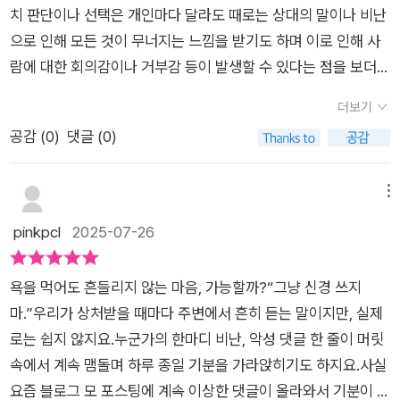
'살쪘네'라는 말이다. 이 말을 들으면 콤플렉스를 느끼게 되고 자
치 판단이나 선택은 개인마다 달라도 때로는 상대의 말이나 비난
자는 대답했다. “상대가 받지 않았으니, 준 사람의 것이겠죠.” 그
존감이 떨어진다.상대방의 말을 신경 쓰지 않는 방법은 '받아들이
으로 인해 모든 것이 무너지는 느낌을 받기도 하며 이로 인해 사
순간, 그는 깨달았다. 욕도 마찬가지다. 상대방이 퍼붓는 말에 반
기'라고 한다.사람마다 어떤 사실에 대해 갖는 감정이 다르다.'너
람에 대한 회의감이나 거부감 등이 발생할 수 있다는 점을 보더라
응하지 않는다면, 그 말은 결국 상대의 것일 뿐이다. 이 책은 우리
무 짜증 난다'는 감정은 그 사람이 느끼는 주관일 뿐이며, 사실에
도 이에 대해 어떤 형태로 대응, 관리하며 더 나은 삶을 지향해야
가 불필요한 싸움에서 벗어나 멘털을 지키는 방법을 심리학적 원
갖다 붙인 덤인데, 여기서 이 덤만 바꾸면 놀라울 정도로 인상이
더보기
하는지, 이 책은 그 의미에 대해 현실적으로 조언하고 있어서 도
리와 실전 연습을 통해 익힐 수 있도록 돕는다. 스루 스킬을 키우
확 달라진다는 것이다.'살쪘네' 뒤에 붙을 수 있는 말은 무수히 많
공감 (
0
)
댓글 (0)
움 되는 부분이 많은 가이드북이다.​<욕을 먹어도 신경 쓰지 않는
는 다섯 가지 방법, 상대의 말에 흔들리지 않는 사고법 그리고 욕
다. 다른 사람의 기분을 추측해 보려 해도 결코 정답에 이를 수 없
사고방식> 어쩌면 요즘 시대에 절대적으로 필요한 부분에 대한
을 에너지로 바꾸는 기술까지. 3개월만 실천하면, 지금보다 훨씬
다. 그러니 그 사람밖에 모르는 정답에 대해 생각해 봤자 시간 낭
조언서로 볼 수 있고 더 뻔뻔해야 잘 사는 것인가 라는 생각으로
자유롭고 단단한 자신을 발견할 수 있을 것이다. “싸움의 링에 오
메뉴
비일 뿐이라는 논리이다.상대가 어떤 의도로 그런 말을 했는지 보
인해 강한 부정이나 회의감이 생길 수도 있을 것이다. 물론 남들
르지 않으면 승리도 패배도 없다.” 당신도 이제 불필요한 감정 소
pinkpcl
2025-07-26
다 어떤 감정을 갖다 붙일지가 더 중요하다. 그리고 그 덤은 스스
이 욕을 하든 말든, 신경 쓰지 않고 자신만을 위해 살아가는 분들
모에서 벗어나고 싶다면, 이 책을 펼쳐보라.
로 정할 수 있다는 것이 핵심이다.​나에게는 딸 두 명이 있다. 자매
도 많지만 사람이라면 이로 인한 고민이나 가치 판단에서 오는 혼
는 나이 차이가 많이 남에도 매일 티격태격한다. 동생이 언니의
욕을 먹어도 흔들리지 않는 마음, 가능할까?​“그냥 신경 쓰지
란한 마음이 드는 것은 어쩌면 매우 자연스러운 과정일 것이다.
말에 자주 상처받는다. 엄마인 내가 개입을 해서 중재하려고 해도
마.”우리가 상처받을 때마다 주변에서 흔히 듣는 말이지만, 실제
이 책도 이런 논조를 통해 인간관계 및 심리학 분야에 대해 조언
언니인 큰 딸은 전혀 상처 줄 의도가 아니었기에 사과하기 싫다고
로는 쉽지 않지요.누군가의 한마디 비난, 악성 댓글 한 줄이 머릿
하고 있으며 개인 단위에서도 누구나 충분히 배우며 활용 가능한
하고, 동생인 작은 딸은 상처를 받았기 때문에 사과를 요구하는
속에서 계속 맴돌며 하루 종일 기분을 가라앉히기도 하지요.사실
형태의 방식이나 가이드라인이 주를 이루고 있어서 도움 되는 부
상황이 자주 벌어진다.그럴 때마다 작은 딸이 조금만 언니의 말을
요즘 블로그 모 포스팅에 계속 이상한 댓글이 올라와서 기분이 별