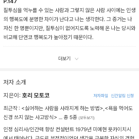
P.147
질투심을 억누를 수 있는 사람과 그렇지 않은 사람 사이에는 인생
의 행복도에 분명한 차이가 난다고 나는 생각한다. 그 증거는 나
자신 한 명뿐이지만, 질투심이 없어지도록 노력해 온 나는 당시와
비교해 단연코 행복도가 높아졌기 때문이다.
더보기
저자 소개
지은이:
호리 모토코
저자파일
신간알림 신청
최근작 :
<싫어하는 사람을 사라지게 하는 방법>
,
<욕을 먹어도
신경 쓰지 않는 사고방식>
… 총 5종
(모두보기)
인정 심리사/인간력 향상 컨설턴트 1979년 미에현 욧카이치시
에서 태어났다. 극도로 부정적이었던 생각을 극복한 자신의 경험