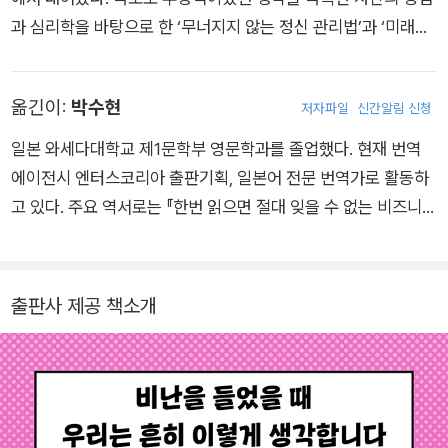
과 심리학을 바탕으로 한 ‘무너지지 않는 정신 관리법’과 ‘미래를
바꾸는 언어 전달법’, ‘감정 조절법’ 등을 전파하는 인간력 향상 컨
설턴트로 활동하고 있다. 초등학생 시절 텔레비전에서 본 심리 테
옮긴이:
박수현
저자파일
신간알림 신청
스트 예능 프로그램을 계기로 심리학에 관심이 생겨 커서 인간 심
리에 관한 직업을 갖기로 결심했다. 대학에서는 주로 소년 범죄를
일본 와세다대학교 제1문학부 영문학과를 졸업했다. 현재 번역
연구했지만 정신적인 어려움으로 대학원 진학을 포기했다. 하지
에이전시 엔터스코리아 출판기획, 일본어 전문 번역가로 활동하
만 2011년 동일본 대지진으로 많은 것을 잃고도 열심히 살아가는
고 있다. 주요 역서로는 『한번 읽으면 절대 잊을 수 없는 비즈니스
사람들을 보고 다시 용기를 얻었다. 어떤 상황에서도 굴하지 않고
영어 교과서』, 『혼자 공부하는 영어습관의 힘』, 『당장 써먹고 싶
미래를 향해 나아가려면 무엇보다 마음이 중요하다고 확신하고
어지는 내 옆의 심리학』, 『워스트 첨가물』, 『마음을 다한 그림』,
다시 심리학 공부를 시작했다. 2018년에 일본 심리학회의 인정
『sns 마케팅의 7가지 법칙』 등이 있다.
출판사 제공 책소개
심리사 자격을 취득하고 다시 심리학을 공부하는 과정에서 부정
적인 생각에서 벗어날 수 있었다. 이후 전문대학교에서 커뮤니케
이션학 강사로 일하며 지역 라디오 방송국 진행자, 국제 연설 대
회 지도자로도 활동했다. 현재는 강사, 사회자, 컨설팅을 비롯한
여러 사업 분야에서 활약 중이다. ‘사람은 스스로 달라지려고 마