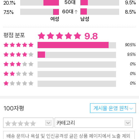
50대
9.5%
20.1%
직장 내 험담, SNS 욕설에 상처받지 않고 오히려 성장하는 연습
60대
8.5%
7.5%
누군가가 나를 험담한다는 걸 알게 되었을 때, 우리는 생각보다
여성
남성
큰 충격을 받는다. 단순한 농담이라도 혹은 사실과 전혀 다른 악
의적인 비난이라도, 마음 한구석에 찝찝한 감정을 남긴다. “내가
9.8
평점 분포
뭘 잘못했을까?”, “나한테 왜 저러지?” 같은 생각이 꼬리에 꼬리
90.5%
를 물고 이어지며 기분이 가라앉고, 결국에는 하지 않아도 될 고
9.5%
민 속에서 시간을 허비하기도 한다. 하지만 생각해 보자. 길을 가
0%
다가 개가 짖었다고 해서 우리는 “왜 저 개는 나한테 짖었을까?”
0%
하고 하루 종일 고민하지 않는다. 그냥 개가 짖었을 뿐이다. 우리
0%
가 받는 비난과 험담도 사실 그와 다르지 않다. 그렇다면 왜 우리
는 ‘개 짖는 소리’와 같은 말에 상처받고 괴로워하는 걸까? 문제
는 ‘말’ 자체가 아니라, 그것을 받아들이는 방식에 있다. 어릴 때
100자평
게시물 운영 원칙
부터 우리는 ‘남에게 상처 주는 말을 하면 안 된다’라고 배웠지만,
세상은 그런 교육과 정반대로 흘러간다. 어디서든 비난하는 사람
카테고리
이 있고, 이유 없는 험담과 악플은 사회에서 사라질 기미가 보이
지 않는다. 아무리 올바르게 행동해도 누군가는 싫어할 것이고,