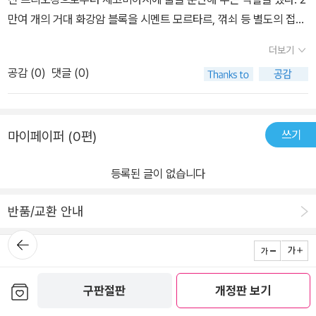
연동되는 QR 코드가 포함된 상세 지도를 제공하여, 이동 동선을 한
만여 개의 거대 화강암 블록을 시멘트 모르타르, 꺾쇠 등 별도의 접착
눈에 파악하고 실시간으로 길 찾기까지 할 수 있도록 여행자의 편의
제 없이 쌓아 만들었다는게 믿기지 않는다. 11세기 무어인들에 의해
를 극대화했다. 맛잘알 여행 인플루언서 저자가 작정하고 만든 스페
더보기
파괴된 36개의 아치는 15세기에 복원되어 현존하는 수도교 중 가장
셜 맛집 리스트 맛있는 음식과 함께라면 여행은 배로 즐거워진다. 스
공감 (
0
)
댓글 (0)
완벽한 형태를 유지하고 있으며, 당시 로마 문명과 기술 수준을 짐작
페인 음식은 육류와 해산물, 신선한 채소 그리고 마늘, 후추, 파프리카
해 볼 수 있다. 수도교가 있는 아소게호 광장은 유적 보존을 위해 보행
가루 등 향신료의 조화로 한국인 입맛에도 잘 맞는다는 평가를 받고
자 전용 구역으로만 사용한다. - P279
있다. 파에야, 타파스, 하몽, 추로스, 감바스 등 이름만 들어도 군침 도
쓰기
마이페이퍼 (0편)
는 대표 메뉴들은 물론, 최근에는 채식·비건 레스토랑과 지속가능한
식재료를 활용한 신개념 맛집도 늘어나고 있어 미식의 폭이 더욱 넓
등록된 글이 없습니다
어졌다. 그리고 이 모든 음식은 스페인을 현지인처럼 여행한 저자가
까다롭게 선정한 맛집에서 모두 맛볼 수 있다. 특히, 맛에 진심인 저자
반품/교환 안내
는 이미 유명한 레스토랑부터 현지에서 알게 된 숨은 맛집까지 22개
도시의 음식점 리스트를 지역 특성까지 고려하여 정리하고 모두 내돈
뒤로가
기
내산 취재를 고수했다. 게다가 취재를 했더라도 조금이라도 애매한
곳들은 과감하게 덜어내고 가장 맛있는 곳들만 추려내 정리했으니 믿
보관함담기
구판절판
개정판 보기
로그인
전체 메뉴
회사 소개
출판사 안내
PC 버전
고 가볼 만하다. 스페인 가이드북 최초로 소개하는 숨은 여행지 바르