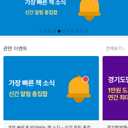
관련 이벤트
전체보기
가장 빠르게 받아보는 책 소식 - 신간 알림 총집
경기컬처패스