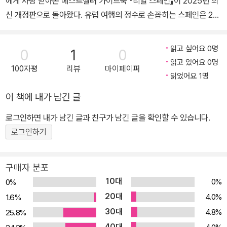
에게 사랑 받아온 베스트셀러 가이드북 『리얼 스페인』이 2025년 최
신 개정판으로 돌아왔다. 유럽 여행의 정수로 손꼽히는 스페인은 20
25년에도 기록적인 관광객 유입과 함께, 바르셀로나와 마드리드, 북
부에서 남부까지 전국 각지의 매력이 더욱 빛나는 시기를 맞이하고
읽고 싶어요 0명
0
1
0
있다. 그런 만큼 이번 개정판에서는 시시각각 변화하는 스페인의 현
읽고 있어요 0명
100자평
리뷰
마이페이퍼
지 분위기와 새로운 명소, 트렌디한 맛집, 그리고 최근에 주목 받는 문
읽었어요 1명
화 체험까지 꼼꼼하게 담아 여행자들이 실질적으로 활용할 수 있도록
이 책에 내가 남긴 글
구성했다. 저자가 직접 발로 뛰며 경험한 최신 정보와 생생한 현지 분
위기 그리고 여행자의 입장에서 큐레이션한 교통·문화·실용 팁까지,
로그인하면 내가 남긴 글과 친구가 남긴 글을 확인할 수 있습니다.
스페인의 '지금'을 가장 빠르고 정확하게 안내한다. 또한, 해외여행 인
로그인하기
플루언서답게 변화하는 스페인의 최신 트렌드를 반영한 매력 넘치는
스폿들까지 대폭 추가하여 변화하는 스페인의 매력을 미리 경험할 수
구매자 분포
있도록 했다. 최신 정보와 생생한 화보 그리고 스페인 전문가의 깊이
10대
0%
0%
있는 인사이트로 탄생한 『리얼 스페인』과 함께 멋진 스페인 여행을
20대
4.0%
1.6%
즐겨보자. 더 멋진 스페인 여행을 위한 역사 문화 가이드 고대 로마의
30대
4.8%
25.8%
유산부터 이슬람과 기독교, 현대 예술까지, 스페인은 시대와 문명이
40대