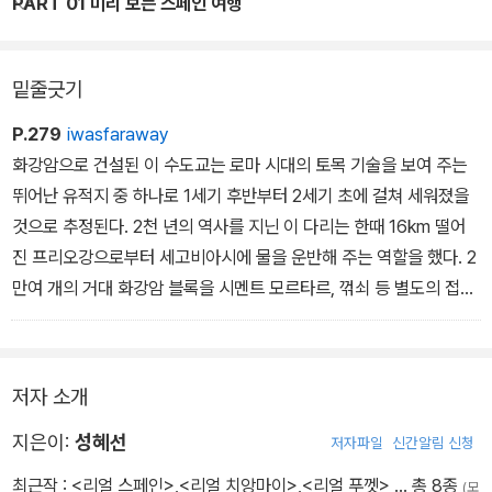
고 여행자의 입장에서 큐레이션한 교통·문화·실용 팁까지, 스페인의
PART 01 미리 보는 스페인 여행
'지금'을 가장 빠르고 정확하게 안내한다. 또한, 해외여행 인플루언서
답게 변화하는 스페인의 최신 트렌드를 반영한 매력 넘치는 스폿들까
밑줄긋기
지 대폭 추가하여 변화하는 스페인의 매력을 미리 경험할 수 있도록
했다. 최신 정보와 생생한 화보 그리고 스페인 전문가의 깊이 있는 인
P.279
iwasfaraway
사이트로 탄생한 『리얼 스페인』과 함께 멋진 스페인 여행을 즐겨보
화강암으로 건설된 이 수도교는 로마 시대의 토목 기술을 보여 주는
자.
뛰어난 유적지 중 하나로 1세기 후반부터 2세기 초에 걸쳐 세워졌을
것으로 추정된다. 2천 년의 역사를 지닌 이 다리는 한때 16km 떨어
진 프리오강으로부터 세고비아시에 물을 운반해 주는 역할을 했다. 2
만여 개의 거대 화강암 블록을 시멘트 모르타르, 꺾쇠 등 별도의 접착
제 없이 쌓아 만들었다는게 믿기지 않는다. 11세기 무어인들에 의해
파괴된 36개의 아치는 15세기에 복원되어 현존하는 수도교 중 가장
완벽한 형태를 유지하고 있으며, 당시 로마 문명과 기술 수준을 짐작
저자 소개
해 볼 수 있다. 수도교가 있는 아소게호 광장은 유적 보존을 위해 보행
자 전용 구역으로만 사용한다.
지은이:
성혜선
저자파일
신간알림 신청
최근작 :
<리얼 스페인>
,
<리얼 치앙마이>
,
<리얼 푸껫>
… 총 8종
(모