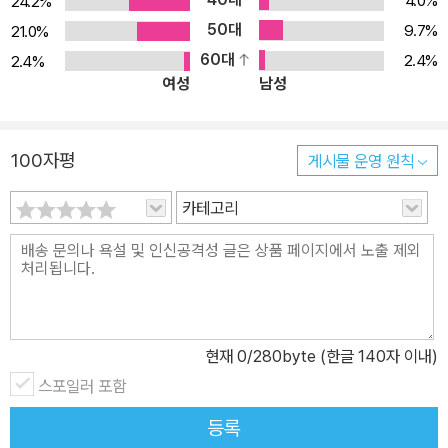
겹겹이 쌓인 살아있는 역사 박물관과도 같다. 그라나다의 알람브라에
4.0%
24.2%
서 이슬람 건축의 정수를 느끼고, 세비야 대성당의 웅장함에 압도되
50대
9.7%
21.0%
며, 마드리드의 프라도 미술관에서 고흐, 벨라스케스 등 거장들의 작
60대
2.4%
2.4%
여성
남성
품을 감상하다 보면 시간 여행을 하는 듯한 착각에 빠져든다. 또한, 중
세 도시 톨레도의 골목길을 거닐며 과거의 향기를 맡고, 바르셀로나
의 가우디 건축물에서 현대 예술의 정수를 만끽하며 스페인의 다채로
100자평
게시물 운영 원칙
운 문화를 경험할 수 있다. 아는 만큼 더 많이 보이는 법, 이 모든 건축
물과 거리, 광장, 박물관과 예술품 등을 제대로 연구한 저자는 그야말
카테고리
로 든든한 스페인 여행 동반자다. 직접 발로 뛰며 쌓은 탄탄한 배경지
식과 최신 트렌드를 쉽고 흥미롭게 안내해, 처음 방문하는 여행자부
터 재방문자까지 모두가 스페인의 역사와 문화를 제대로 만끽할 수
있도록 도와준다. 트렌디한 테마로 가득한 비주얼 가이드 2025년 스
페인은 전 세계적으로 가장 주목 받는 여행지로 부상하며, 전통 명소
현재
0
/280byte (한글 140자 이내)
부터 최신 트렌드까지 다양한 매력을 선보이고 있다. 『리얼 스페인』
스포일러 포함
은 이러한 변화에 발맞춰 인생 사진을 남길 수 있는 바르셀로나의 포
토 스폿, 가우디 투어, 유네스코 세계문화유산 명소, 스페인만의 다채
등록