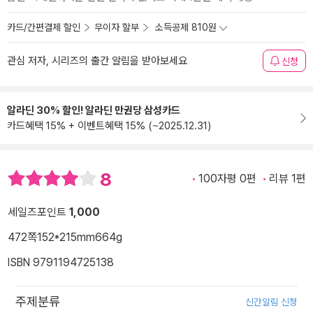
카드/간편결제 할인
무이자 할부
소득공제 810원
관심 저자, 시리즈의 출간 알림을 받아보세요
신청
알라딘 30% 할인! 알라딘 만권당 삼성카드
카드혜택 15% + 이벤트혜택 15% (~2025.12.31)
8
100자평 0편
리뷰 1편
세일즈포인트
1,000
472쪽
152*215mm
664g
ISBN 9791194725138
주제분류
신간알림 신청