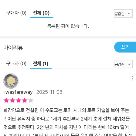
로운 축제 그리고 현지인처럼 여행하는 방법 등 가장 핫한 키워드를
정리하여 감각적인 사진과 세련된 레이아웃으로 구성했다. 특히, 각
구매자 (0)
전체 (0)
각의 문화 키워드를 모아 한눈에 술술 읽힐 수 있도록 사진 선택과 원
고 분량에 특히 심혈을 기울인 점이 키포인트. 비주얼을 강조하긴 했
등록된 평이 없습니다.
지만, 적재적소에 딱 필요한 설명도 곁들였기에 스페인을 처음 여행
하는 사람부터 현지인처럼 느긋하게 즐기고 싶은 여행자까지 모두 만
쓰기
마이리뷰
족하며 볼 수 있을 것이다. 여행자 편의를 극대화한 최적의 코스 스페
인의 각 도시에는 중세시대의 유적과 로마, 이슬람 시대의 문화재, 옛
구매자 (0)
전체 (1)
정취 가득한 골목길, 아름다운 자연 풍경 등 수많은 볼거리가 있다. 다
만, 도시마다 여행지의 성격이 다르기 때문에 효율적으로 둘러볼 수
메뉴
있는 여행 방법 안내가 무엇보다 중요하다. 특히, 소도시 같은 경우는
iwasfaraway
2025-11-08
대부분 짧은 일정으로 여행을 하기 때문에 꼭 봐야 할 필수 여행지를
제대로 선택하는 것이 여행의 만족도를 좌우한다. 그래서 『리얼 스페
화강암으로 건설된 이 수도교는 로마 시대의 토목 기술을 보여 주는
인』은 이러한 여행자의 니즈를 반영하여, 각 도시별로 꼭 방문해야 할
뛰어난 유적지 중 하나로 1세기 후반부터 2세기 초에 걸쳐 세워졌을
필수 여행지를 선별하고, 반나절 또는 하루 만에 효율적으로 둘러볼
것으로 추정된다. 2천 년의 역사를 지닌 이 다리는 한때 16km 떨어
수 있는 최적의 추천 코스를 제안한다. 또한, 각 코스별로 구글 지도와
진 프리오강으로부터 세고비아시에 물을 운반해 주는 역할을 했다. 2