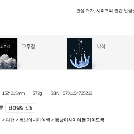
관심 저자, 시리즈의 출간 알
152*215mm
572g
ISBN : 9791194725213
류
신간알림 신청
서
>
여행
>
동남아시아여행
>
동남아시아여행 가이드북