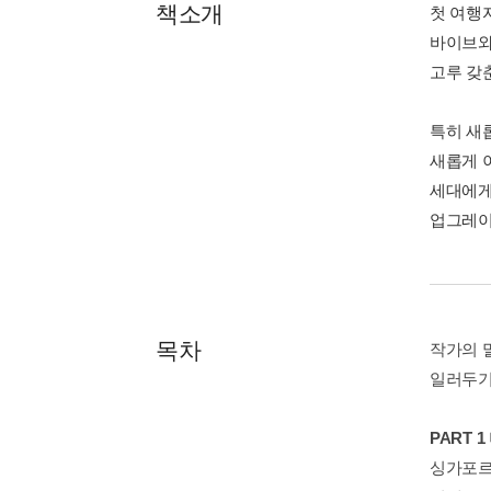
책소개
첫 여행
바이브와
고루 갖
특히 새
새롭게 
세대에게
업그레이
목차
작가의 
일러두
PART 
싱가포르