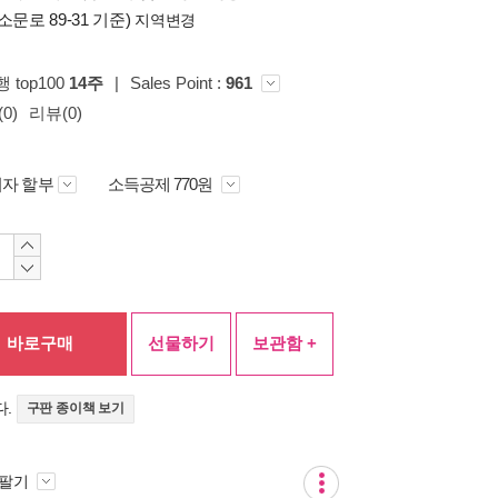
소문로 89-31 기준)
지역변경
행 top100
14주
|
Sales Point :
961
0)
리뷰(0)
자 할부
소득공제 770원
바로구매
선물하기
보관함 +
다.
구판 종이책 보기
 팔기