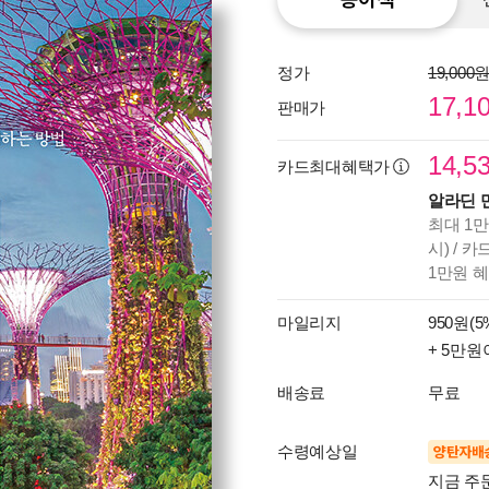
정가
19,000
17,1
판매가
14,5
카드최대혜택가
알라딘 
최대 1만
시) / 
1만원 
마일리지
950원(5
+ 5만원
배송료
무료
수령예상일
양탄자배
지금 주