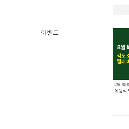
이벤트
8월 특
이동식 