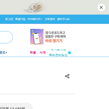
로그인
회원가입
마이페이지
고객센터
장바구니
(0)
펀드
북플
서재
투비컨티뉴드
창작플랫폼
투비컨티뉴드