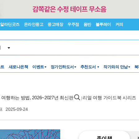
알라딘굿즈
온라인중고
중고매장
우주점
음반
블루레이
커피
서
스트
새로나온책
이벤트
정가인하도서
추천도서
작가와의 만남
북
여행하는 방법, 2026~2027년 최신판
리얼 여행 가이드북 시리즈
|
프
2025-09-24
종이책