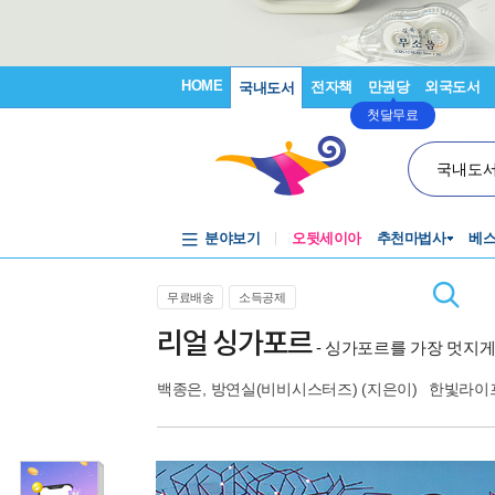
HOME
전자책
만권당
외국도서
국내도서
첫달무료
국내도
분야보기
오뒷세이아
추천마법사
베
무료배송
소득공제
리얼 싱가포르
- 싱가포르를 가장 멋지게 
백종은, 방연실(비비시스터즈)
(지은이)
한빛라이