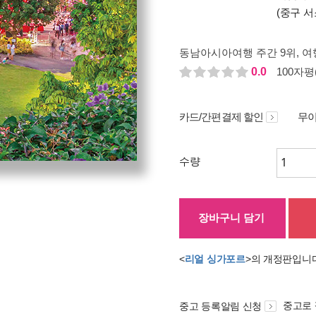
(중구 서
동남아시아여행 주간 9위
, 여
0.0
100자평(
카드/간편결제 할인
무이
수량
장바구니 담기
<
리얼 싱가포르
>의 개정판입니
중고로
중고 등록알림 신청