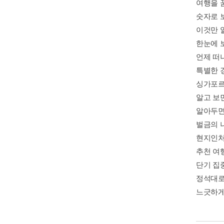
여행을 
숫자로 
이것만 
한눈에 
언제 떠
특별한 
싱가포르
알고 보
알아두면
벌금의 
현지인처
추천 여
단기 집중
정석대로 
느긋하게