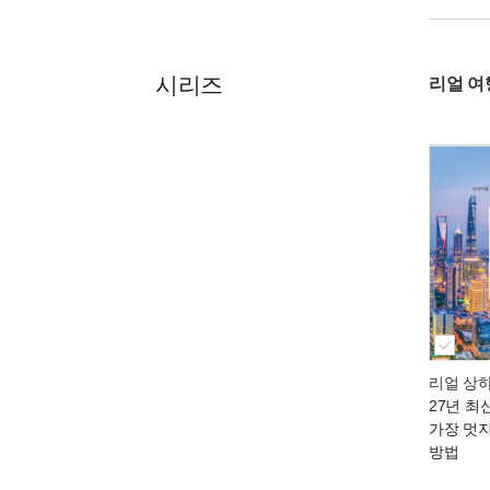
시리즈
리얼 여
리얼 상
27년 최
가장 멋
방법