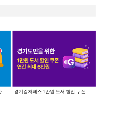
간
경기컬처패스 1만원 도서 할인 쿠폰
삼성카드가 쏜다! 알라