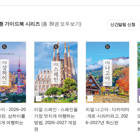
행 가이드북 시리즈
(총 39권 모두보기)
신간알림 신청
하이
- 2026~20
리얼 스페인
- 스페인을
리얼 나고야
- 다카야마
신판, 상하이를
가장 멋지게 여행하는
·게로·시라카와고, 202
지게 여행하는
방법, 2026~2027 개정
6~2027년 최신판
하
판