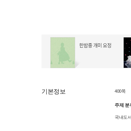
기본정보
400쪽
주제 분
국내도