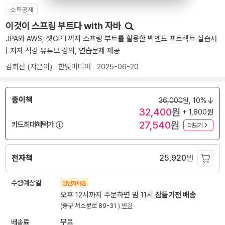
소득공제
이것이 스프링 부트다 with 자바
JPA와 AWS, 챗GPT까지 스프링 부트를 활용한 백엔드 프로젝트 실습서
| 저자 직강 유튜브 강의, 연습문제 제공
김희선
(지은이)
한빛미디어
2025-06-20
종이책
36,000
원,
10%
32,400
원
+ 1,800원
27,540
원
카드최대혜택가
더보기
전자책
25,920
원
수령예상일
양탄자배송
오후 12시까지 주문하면 밤 11시
잠들기전 배송
(중구 서소문로 89-31 )
변경
배송료
무료