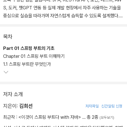
S, 도커, 챗GPT 연동 등 실제 개발 현장에서 자주 사용하는 기술을
중심으로 실습을 따라가며 자연스럽게 습득할 수 있도록 설계했다.
전 과정을 게시판 프로젝트로 구성해 학습 흐름이 명확하며, 개념과
목차
실습을 균형 있게 배치해 혼자서도 개발 실무를 체험할 수 있도록 도
와준다. 최신 스프링 부트 3.5.0 버전을 기반으로 하고 있으며, 유튜
Part 01 스프링 부트의 기초
브 강의와 깃허브 Q&A 등 다양한 학습 지원도 함께 제공한다.
Chapter 01 스프링 부트 이해하기
1.1 스프링 부트란 무엇인가
저자 소개
지은이:
김희선
저자파일
신간알림 신청
최근작 :
<이것이 스프링 부트다 with 자바>
… 총 2종
(모두보기)