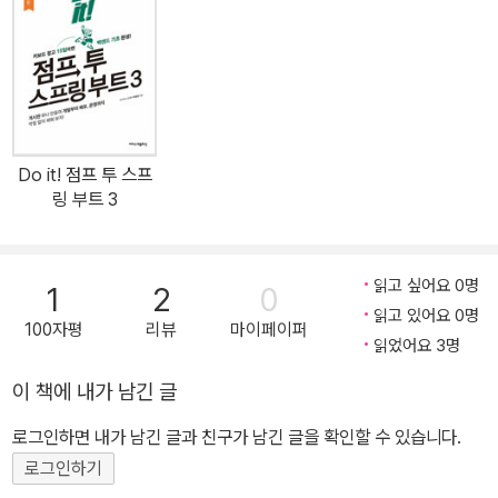
을 균형 있게 배치해 혼자서도 개발 실무를 체험할 수 있도록 도와준
다. 최신 스프링 부트 3.5.0 버전을 기반으로 하고 있으며, 유튜브 강
의와 깃허브 Q&A 등 다양한 학습 지원도 함께 제공한다. 스프링 부트
입문부터 실무 적용까지, 한 권으로 백엔드 개발을 끝내고 싶을 때 개
념은 물론 실습과 배포까지, 실전 중심으로 탄탄히 익히고 싶을 때 혼
자서도 따라할 수 있는 실습 위주 학습서가 필요할 때 》 하나, 실무 중
Do it! 점프 투 스프
심의 학습 흐름으로 백엔드 개발 전 과정을 체계적으로 익힌다! 이 책
링 부트 3
은 자바를 배운 독자들이 실무 백엔드 개발로 자연스럽게 넘어갈 수
있도록 설계된 입문서다. 실습 프로젝트는 가장 대표적인 게시판 애
플리케이션이며, 기획부터 화면 설계, DB 연동, 인증과 보안, 배포까
읽고 싶어요 0명
1
2
0
지 전체 개발 과정을 따라간다. 초심자도 흐름을 잃지 않도록 각 장마
읽고 있어요 0명
100자평
리뷰
마이페이퍼
다 실습 중심으로 구성되어 있으며, 핵심 개념은 구체적인 예제와 함
읽었어요 3명
께 제공되어 쉽게 이해할 수 있다. 》 둘, REST API부터 챗GPT까
이 책에 내가 남긴 글
지, 최신 백엔드 기술을 손으로 익힌다! JPA, 타임리프, 스프링 시큐
로그인하면 내가 남긴 글과 친구가 남긴 글을 확인할 수 있습니다.
리티, 통합/단위 테스트, 웹 필터 등 기본적인 백엔드 기술은 물론, A
WS와 도커를 이용한 실제 배포 환경까지 직접 구성해 본다. 또한 챕
로그인하기