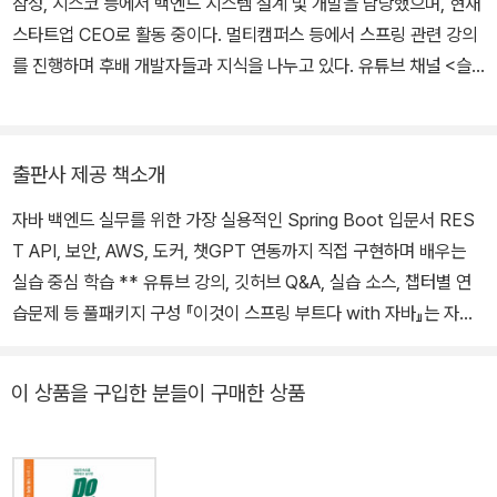
삼성, 시스코 등에서 백엔드 시스템 설계 및 개발을 담당했으며, 현재
스타트업 CEO로 활동 중이다. 멀티캠퍼스 등에서 스프링 관련 강의
를 진행하며 후배 개발자들과 지식을 나누고 있다. 유튜브 채널 <슬
기로운코딩생활> ( https://www.youtube.com/@슬기로운코딩
생활-d1r)을 운영중이다.
출판사 제공 책소개
자바 백엔드 실무를 위한 가장 실용적인 Spring Boot 입문서 RES
T API, 보안, AWS, 도커, 챗GPT 연동까지 직접 구현하며 배우는
실습 중심 학습 ** 유튜브 강의, 깃허브 Q&A, 실습 소스, 챕터별 연
습문제 등 풀패키지 구성 『이것이 스프링 부트다 with 자바』는 자바
를 공부한 독자가 실무와 연결된 백엔드 개발 역량을 갖출 수 있도록
구성된 입문 실습서다. JPA, RESTful API, 보안, 테스트, AWS, 도
이 상품을 구입한 분들이 구매한 상품
커, 챗GPT 연동 등 실제 개발 현장에서 자주 사용하는 기술을 중심
으로 실습을 따라가며 자연스럽게 습득할 수 있도록 설계했다. 전 과
정을 게시판 프로젝트로 구성해 학습 흐름이 명확하며, 개념과 실습