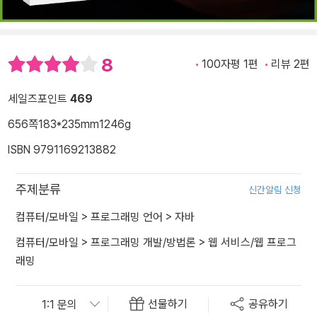
8
100자평 1편
리뷰 2편
세일즈포인트
469
656쪽
183*235mm
1246g
ISBN 9791169213882
주제분류
신간알림 신청
컴퓨터/모바일
>
프로그래밍 언어
>
자바
컴퓨터/모바일
>
프로그래밍 개발/방법론
>
웹 서비스/웹 프로그
래밍
선물하기
공유하기