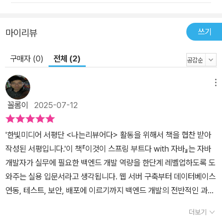
쓰기
마이리뷰
구매자 (0)
전체 (2)
메뉴
꼴롬이
2025-07-12
'한빛미디어 서평단 <나는리뷰어다> 활동을 위해서 책을 협찬 받아
작성된 서평입니다.'이 책『이것이 스프링 부트다 with 자바』는 자바
개발자가 실무에 필요한 백엔드 개발 역량을 한단계 레벨업하도록 도
와주는 실용 입문서라고 생각됩니다. 웹 서버 구축부터 데이터베이스
연동, 테스트, 보안, 배포에 이르기까지 백엔드 개발의 전반적인 과정
을 다루고 있으며, 특히 JPA, RESTful API, AWS, 도커, 그리고 최
더보기
신 챗GPT 연동까지 실제 현장에서 자주 활용되는 기술들을 중심으