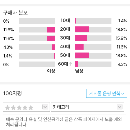
터 8에서는 OpenAI API를 활용한 챗GPT 연동까지 다루며, 생성형
AI를 백엔드 서비스에 적용하는 실제 사례를 실습해볼 수 있다. 최신
구매자 분포
기술 흐름을 놓치지 않도록 구성된 것이 이 책의 가장 큰 장점이다. 》
10대
1.4%
0%
셋, 혼자서도 끝까지 완주할 수 있는 풀패키지 학습 지원! 모든 예제는
20대
18.8%
11.6%
최신 버전의 스프링 부트 3.5.0을 기준으로 작성되었고, 실습 소스는
30대
15.9%
11.6%
한빛미디어 홈페이지와 깃허브를 통해 제공된다. 저자의 유튜브 강의
40대
11.6%
4.3%
는 각 장별 실습 흐름을 상세히 설명해 주며, 실습 중 막히는 부분은
50대
18.8%
1.4%
깃허브 Q&A에서 질문하고 해결할 수 있다. 혼자 공부하는 독자도 끝
60대
4.3%
0%
까지 완주할 수 있도록 구성된 실습 가이드다. ▶ 예제 소스 및 강의:
여성
남성
https://github.com/wonderful-coding-life/hanbit-springbo
ot ▶ 유튜브 강의: https://www.youtube.com/@슬기로운코딩
생활-d1r 》 넷, 자바 백엔드를 제대로 배우고 싶은 모든 초보 개발자
100자평
게시물 운영 원칙
를 위한 책! 이 책은 스프링 부트를 처음 접하는 입문자, 실무 중심의
프로젝트를 경험하고 싶은 대학생과 취업 준비생, 자바 백엔드 개발
카테고리
역량을 확장하고 싶은 현직 개발자 모두에게 유용하다. 이론보다는
실습을, 추상적인 개념보다는 실제 구현을 중심으로 구성된 이 책은,