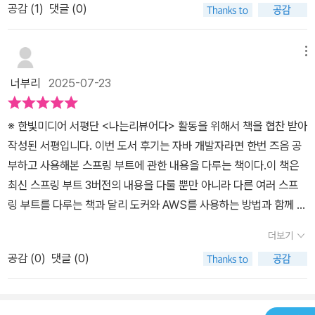
공감 (
1
)
댓글 (0)
로 실습을 진행합니다.스프링 부트는 프로젝트에서 개발자가 복잡한
설정보다는 핵심 비즈니스 로직 구현에 집중할 수 있도록 돕는 핵심
적인 역할을 하고있으며, 이 책은 이러한 스프링 부트의 강력한 자동
메뉴
설정 및 라이브러리 관리 기능의 이점을 최대한 활용할 수 있도록 안
너부리
2025-07-23
내하고 있습니다.이 책의 가장 큰 장점은 실제 게시판 프로젝트를 통
해 개념 설명과 실습을 균형 있게 다루고있으며 유튜브 강의 영상을
※ 한빛미디어 서평단 <나는리뷰어다> 활동을 위해서 책을 협찬 받아
통하여 독자 스스로 개발 실무를 경험할 수 있게 만들어 준다는 점입
작성된 서평입니다. 이번 도서 후기는 자바 개발자라면 한번 즈음 공
니다. 또한, 스프링 부트 3.5.0 버전을 기반으로 하여 최신 트렌드를
부하고 사용해본 스프링 부트에 관한 내용을 다루는 책이다.이 책은
놓치지 않으며, 저자 직강 유튜브 강의와 깃허브 Q&A 등 풍부한 학습
최신 스프링 부트 3버전의 내용을 다룰 뿐만 아니라 다른 여러 스프
지원을 제공하여 책을 통해 공부하는 분들을 다각도로 돕습니다. 특
링 부트를 다루는 책과 달리 도커와 AWS를 사용하는 방법과 함께 AI
히, 생성형 AI를 백엔드 서비스에 적용하는 챗GPT 연동 실습은 이
의 기능을 스프링 부트에서 사용할 수 있는 가이드와 함께 예시 코드
책의 차별화된 강점이라 생각됩니다.이 책은 자바 프로그래밍 경험이
더보기
를 통해 실무 개발을 하는 것처럼 실습을 해볼 수 있는 최신 기술까지
있고 데이터베이스 및 웹 기본 지식을 갖춘 분들, 그리고 스프링 부트
공감 (
0
)
댓글 (0)
도입하고 공부해볼 수 있는 내용을 다룬다.​총 10장으로 구성된 이 책
입문부터 실무 적용까지 한 권으로 백엔드 개발을 마스터하고 싶은
은 스프링 부트를 처음 공부해보는 분들을 위해 스프링 프레임워크가
분들에게 일독을 강력히 추천합니다. 또한, 스프링 부트 지식을 기반
개발 환경에 어떠한 영향을 미쳤는지, 또한 스프링 프레임워크와 스
으로 개발 역량을 한단계 업그레이드 하고 싶은 분들에게 최고의 선