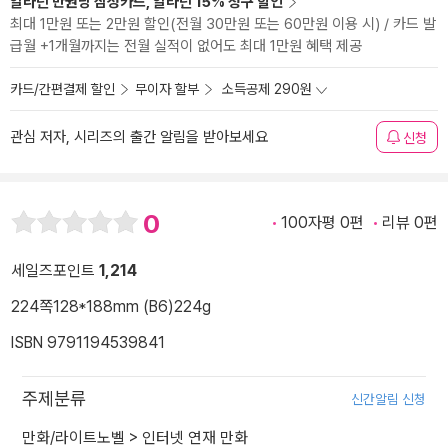
알라딘 만권당 삼성카드, 알라딘 15% 청구 할인
최대 1만원 또는 2만원 할인(전월 30만원 또는 60만원 이용 시) / 카드 발
급월 +1개월까지는 전월 실적이 없어도 최대 1만원 혜택 제공
카드/간편결제 할인
무이자 할부
소득공제 290원
관심 저자, 시리즈의 출간 알림을 받아보세요
신청
0
100자평 0편
리뷰 0편
세일즈포인트
1,214
224쪽
128*188mm (B6)
224g
ISBN 9791194539841
주제분류
신간알림 신청
만화/라이트노벨
>
인터넷 연재 만화