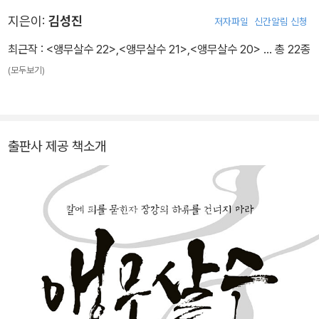
지은이:
김성진
저자파일
신간알림 신청
최근작 :
<앵무살수 22>
,
<앵무살수 21>
,
<앵무살수 20>
… 총 22종
(모두보기)
출판사 제공 책소개