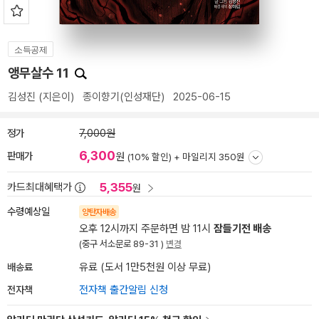
소득공제
앵무살수 11
김성진
(지은이)
종이향기(인성재단)
2025-06-15
정가
7,000원
6,300
판매가
원
(10% 할인) +
마일리지 350원
5,355
카드최대혜택가
원
수령예상일
양탄자배송
오후 12시까지 주문하면 밤 11시
잠들기전 배송
(중구 서소문로 89-31 )
변경
배송료
유료 (도서 1만5천원 이상 무료)
전자책
전자책 출간알림 신청