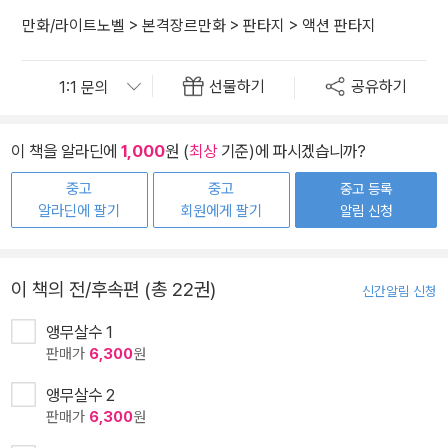
만화/라이트노벨
>
본격장르만화
>
판타지
>
액션 판타지
선물하기
공유하기
이 책을 알라딘에
1,000
원 (
최상
기준)에 파시겠습니까?
중고
중고
중고 등록
알라딘에 팔기
회원에게 팔기
알림 신청
이 책의 전/후속편 (총 22권)
신간알림 신청
앵무살수 1
판매가
6,300
원
앵무살수 2
판매가
6,300
원