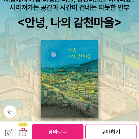
뒤로가
기
보관함담기
선물하기
장바구니
구매하기
선물하기