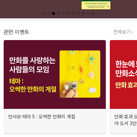
관련 이벤트
전체보기
만사모 테마 5 : 오싹한 만화의 계절
만화 효과 모
야 도서 3만