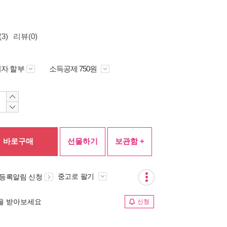
3)
리뷰(0)
자 할부
소득공제 750원
바로구매
선물하기
보관함 +
중고로 팔기
 등록알림 신청
림을 받아보세요
신청