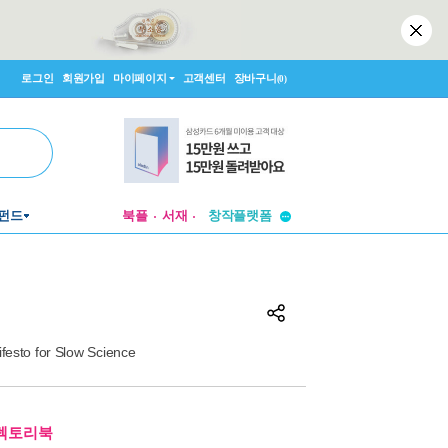
로그인
회원가입
마이페이지
고객센터
장바구니
(0)
투비컨티뉴드
펀드
북플
서재
창작플랫폼
투비컨티뉴드
festo for Slow Science
디렉토리북