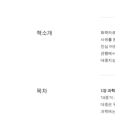
책소개
화학자로 
사유를 
진심 어
관행에서
대중지성
목차
1장 과
‘대중’이
대중은 
과학에는