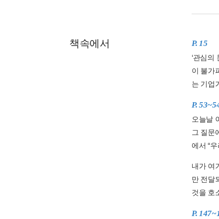
책속에서
P. 15
‘관심의
이 불가
는 기업
P. 53~5
오늘날 
그 질문
에서 “우
내가 여
만 전달되
것을 호
P. 147~