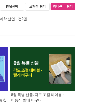
전체선택
보관함 담기
장바구니 담기
과학 선언 - 전2권
8월 특별 선물. 각도 조절 테이블 ·
가장 빠르게 받아보는 
름 첫
이동식 빨래 바구니
알림 총집합