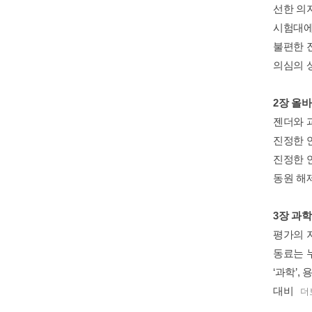
선한 의
시험대에
불편한 
의심의 
2장 올
젠더와 
진정한 
진정한 
동원 해
3장 과학
평가의 
동료는 
‘과학’,
대비
더