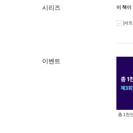
시리즈
이 책이
[세트
이벤트
총 1천