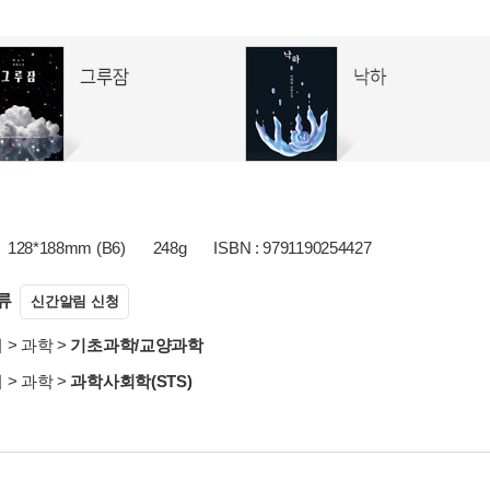
128*188mm (B6)
248g
ISBN : 9791190254427
류
신간알림 신청
서
>
과학
>
기초과학/교양과학
서
>
과학
>
과학사회학(STS)