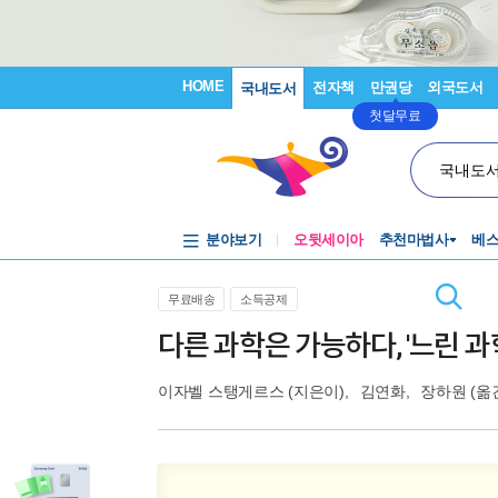
HOME
전자책
만권당
외국도서
국내도서
첫달무료
국내도
분야보기
오뒷세이아
추천마법사
베
무료배송
소득공제
다른 과학은 가능하다, '느린 과
이자벨 스탱게르스
(지은이),
김연화
,
장하원
(옮