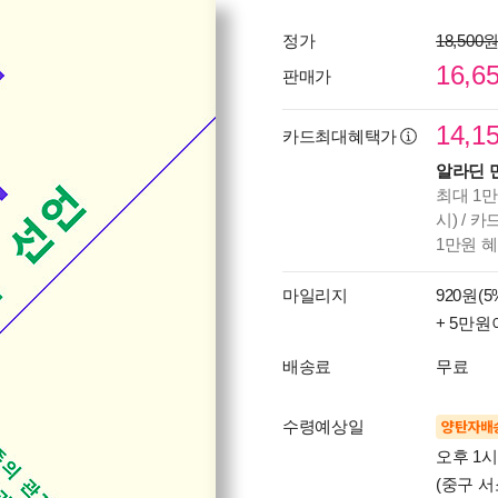
정가
18,500
16,6
판매가
14,1
카드최대혜택가
알라딘 
최대 1만
시) / 
1만원 
마일리지
920원(5
+ 5만원
배송료
무료
수령예상일
양탄자배
오후 1
(중구 서