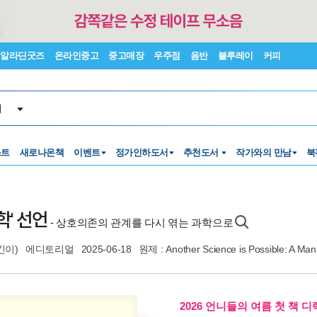
알라딘굿즈
온라인중고
중고매장
우주점
음반
블루레이
커피
서
스트
새로나온책
이벤트
정가인하도서
추천도서
작가와의 만남
북
학' 선언
- 상호의존의 관계를 다시 엮는 과학으로
긴이)
에디토리얼
2025-06-18
원제 : Another Science is Possible: A Mani
2026 언니들의 여름 첫 책 