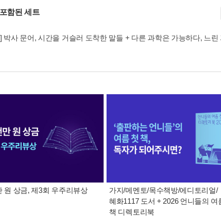
 포함된 세트
] 박사 문어, 시간을 거슬러 도착한 말들 + 다른 과학은 가능하다, 느린 
만 원 상금, 제3회 우주리뷰상
가지/메멘토/목수책방/에디토리얼/
혜화1117 도서 + 2026 언니들의 여
책 디렉토리북