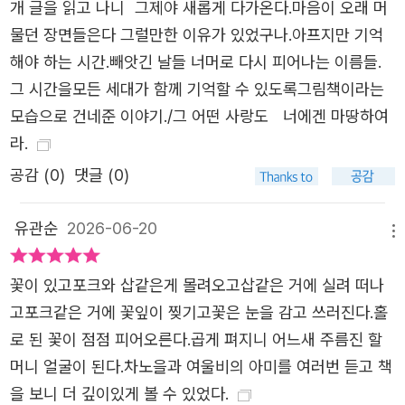
개 글을 읽고 나니 그제야 새롭게 다가온다.마음이 오래 머
해자 할머니들을 축복해 주고, 고마움을 전하기 위한 이야기
물던 장면들은다 그럴만한 이유가 있었구나.아프지만 기억
라고 소개합니다. 그림책과 함께 차노을 어린이가 부른 노래
해야 하는 시간.빼앗긴 날들 너머로 다시 피어나는 이름들.
「아미」를 감상해 보세요! 더욱 진한 이야기의 여운을 느끼실
그 시간을모든 세대가 함께 기억할 수 있도록그림책이라는
수 있을 것입니다. *그림책 『아미』 표지에 수록된 QR코드를
모습으로 건네준 이야기./그 어떤 사랑도 너에겐 마땅하여
통해 노래 「아미」를 감상하실 수 있습니다. [교과 연계] [국
라.​
어] 2학년 1학기 8단원 다양한 작품을 감상해요 [국어] 2학
년 1학기 5단원 마음을 짐작해요 [국어] 5학년 1학기 독서
공감 (
0
)
댓글 (0)
단원 책을 읽고 생각을 넓혀요 [사회] 5학년 1학기 2단원 인
권 존중과 정의로운 사회 [도덕] 5학년 1학기 6단원 인권을
유관순
2026-06-20
메뉴
존중하며 함께 사는 우리 [사회] 5학년 2학기 2단원 일제의
침략과 광복을 위한 노력 [도덕] 6학년 1학기 2단원 작은 손
꽃이 있고포크와 삽같은게 몰려오고삽같은 거에 실려 떠나
길이 모여 따뜻해지는 생활 [도덕] 6학년 1학기 3단원 나를
고포크같은 거에 꽃잎이 찢기고꽃은 눈을 감고 쓰러진다.홀
돌아보는 생활
로 된 꽃이 점점 피어오른다.곱게 펴지니 어느새 주름진 할
머니 얼굴이 된다.차노을과 여울비의 아미를 여러번 듣고 책
을 보니 더 깊이있게 볼 수 있었다.