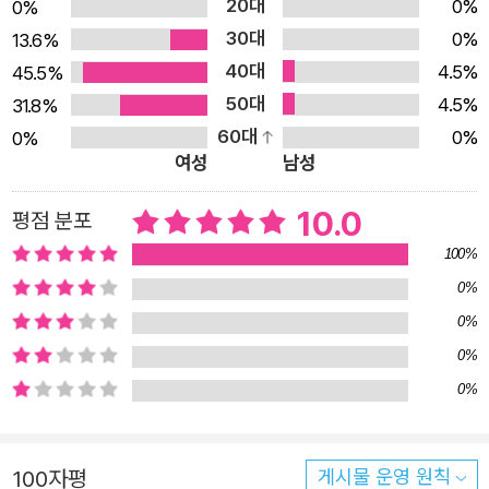
20대
새롭게 정의한 ‘아미’의 뜻인 ‘존재 그 자체만으로도 사랑스
0%
0%
30대
러운 사람’이라는 말처럼 우리가 할머니들을 귀한 존재로 여
0%
13.6%
40대
기고, 위안부 문제가 개인의 문제가 아닌 우리 모두의 문제
4.5%
45.5%
50대
로 받아들일 때 우리 사회는 부끄러움 없이 깨끗한 미래를
4.5%
31.8%
60대
맞이할 수 있을 것입니다. 남들의 평가 기준 때문에 스스로
0%
0%
여성
남성
가치 없다고 느껴질 때, 읽어야 할 책! “넘치도록 너 사랑받
거라, 그 어떤 사랑도 너에겐 마땅하여라” 『아미』는 위안부
10.0
평점 분포
피해자 할머니들을 위로하는 동시에 이 시대를 살아가는 모
100%
든 존재를 보듬어 주는 이야기입니다. 누구나 한 번쯤은 세
0%
상이 정해 놓은 기준 때문에 스스로 가치를 깎아내렸던 경험
0%
을 해 본 적이 있을 것입니다. 엄격한 기준 앞에서 혹독한 평
0%
가를 받기엔 아직 연약한 어린이들이 외모, 능력과 같은 이
0%
유로 타인과 나를 비교하며 자신이 부족한 존재라고 여기지
않길 바라는 마음이 노랫말 속에 잘 담겨 있습니다. 이 책은
처음부터 끝까지 찬사로 가득한 노랫말을 통해 ‘무언가를 하
100자평
게시물 운영 원칙