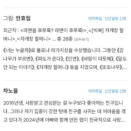
과 함께 만든 랩이 전국적으로 화제가 되면서 갑작스레 래퍼로서
의 삶을 살고 있으며 작가, 작곡가, 래퍼, 목사, 유튜버, 강사 등 다
그림:
안효림
저자파일
신간알림 신청
양한 옷을 입고 지구 별 여행을 재밌게 즐기는 중입니다.
최근작 :
<라면을 후루룩? 라면이 후루룩!>
,
<[빅북] 자개장 할
머니>
,
<자개장 할머니>
… 총 28종
(모두보기)
《너는 누굴까》로 볼로냐 라가치상을 수상했습니다. 그동안 《감
나무가 부르면》, 《파도가 온다》, 《인연》, 《바람이 따듯해》, 《말도
안 되는 이야기》, 《자개장 할머니》 등을 지었으며, 《또또나무》,
《마음 정원》, 《아미》 등에 그림을 그렸습니다.
차노을
저자파일
신간알림 신청
2016년생, 사랑받고 관심받는 걸 누구보다 좋아하는 친구입니
다. 그러나 자기 집중이 강한 탓에 친구를 사귀는 데 어려움을 겪
고 있다가 2024년에 아빠와 함께 만든 랩이 전국적으로 사랑을
받으며 지금은 수많은 친구와 함께 지내고 있습니다. 여러 가지