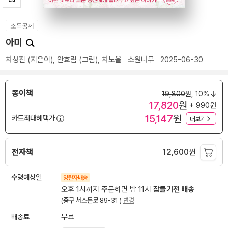
소득공제
아미
차성진
(지은이),
안효림
(그림),
차노을
소원나무
2025-06-30
종이책
19,800
원,
10%
17,820
원
+ 990원
15,147
원
카드최대혜택가
더보기
전자책
12,600
원
수령예상일
양탄자배송
오후 1시까지 주문하면 밤 11시
잠들기전 배송
(중구 서소문로 89-31 )
변경
배송료
무료