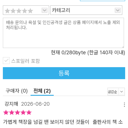
지 않아도 참으로 아름답고, 얼마나 귀한 존재인지’를 독자
카테고리
들한테 계속 상기시켜 줍니다. ‘위안부 피해자 할머니들이
자존감이 부족한 요즘 젊은이들을 보면서 어떤 마음이 들
까.’라는 상상에서 시작된 이 이야기는 위안부 피해자 할머니
의 시선을 따라가며 가장 아름다웠을 시기에 해를 당했던,
그날의 아픔과 그토록 지키려 애썼던 할머니들의 삶을 기억
현재
0
/280byte (한글 140자 이내)
하며 미래 세대도 자신을 조금 더 귀하게 여기기를, 삶을 가
스포일러 포함
벼이 여기지 않기를 말하고 있습니다. 아름다운 목소리로 세
상을 위로하는 키즈 크리에이터 차노을! 『아미』을 통해 독자
등록
들의 마음속 깊이 가닿는 뭉클함을 선사하다! 매번 위안부
피해자 할머니들을 생각하는 마음으로 노래 「아미」를 부른다
구매자 (0)
전체 (2)
는 차노을 어린이. 그림책으로 탄생한 『아미』를 보고 노래와
강지해
2026-06-20
그림이 잘 어우러진다는 감상 평을 남겼습니다. 담담하면서
메뉴
도 맑은 목소리로, 아름다움의 진정한 의미를 다시 한번 떠
가볍게 책장을 넘길 땐 보이지 않던 것들이 출판사의 책 소
올리게 해 주는 차노을 어린이는 그림책 『아미』가 위안부 피