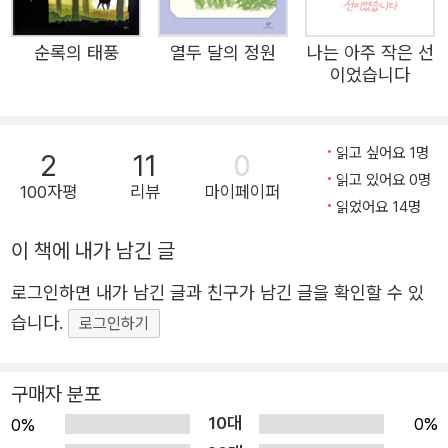
위안부 피해자 할머니들의 모습을 그림으로 아름답게 담아
내어 독자들에게 깊은 감동을 선사합니다. 광복 80주년, ‘일
순록의 태풍
열두 달의 정원
나는 아주 작은 선
본군 위안부 피해자 기림의 날’을 기억하며, 피해자들을 향
이었습니다
한 위로와 회복을 위해, 존재하는 것만으로 아름다운 당신을
위해 『아미』의 주인공은 작고 단단한 꽃봉오리들입니다. 어
린 꽃봉오리들은 활짝 피어날 날을 기다리며 평화롭게 지내
읽고 싶어요 1명
2
11
0
읽고 있어요 0명
고 있었습니다. 그러던 어느 날, 낯선 방문자들이 바다를 건
100자평
리뷰
마이페이퍼
읽었어요 14명
너 꽃봉오리들을 찾아왔고, 꽃봉오리들을 자신의 땅으로 끌
고 갔습니다. 어린 꽃봉오리들은 우리가 잘 알고 있는 위안
이 책에 내가 남긴 글
부, 일본군 성 노예 범죄로 인해 피해와 희생을 당한 이들입
로그인하면 내가 남긴 글과 친구가 남긴 글을 확인할 수 있
니다. 하지만, 이 책은 위안부 피해자 할머니들의 상처와 아
습니다.
로그인하기
픔만을 보여 주고 있지 않습니다. 잊을 수 없는 아픔을 겪었
지만, 다시 살아 내기로 마음먹고, 역사를 바로잡기 위해 증
구매자 분포
인의 자리에서 그날의 진실을 세계에 알리는 위안부 피해자
10대
할머니들의 굳건한 아름다움을 보여 줍니다. 차성진 작가가
0%
0%