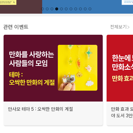
관련 이벤트
전체보기
만사모 테마 5 : 오싹한 만화의 계절
만화 효과 모
야 도서 3만