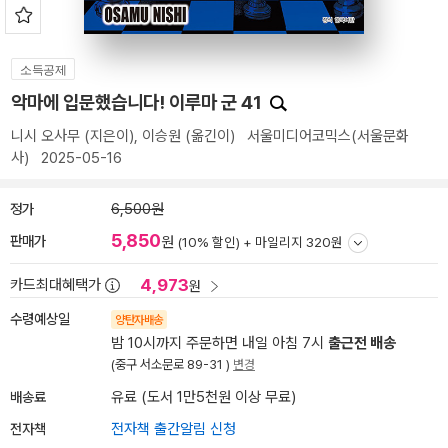
소득공제
악마에 입문했습니다! 이루마 군 41
니시 오사무
(지은이),
이승원
(옮긴이)
서울미디어코믹스(서울문화
사)
2025-05-16
정가
6,500원
5,850
판매가
원
(10% 할인) +
마일리지 320원
4,973
카드최대혜택가
원
수령예상일
양탄자배송
밤 10시까지 주문하면 내일 아침 7시
출근전 배송
(중구 서소문로 89-31 )
변경
배송료
유료 (도서 1만5천원 이상 무료)
전자책
전자책 출간알림 신청