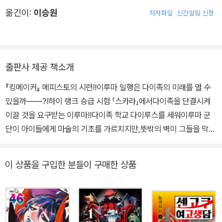
옮긴이:
이승원
저자파일
신간알림 신청
출판사 제공 책소개
『킹메이커』 메피스토의 시련!!이루마 일행은 다이족의 미래를 열 수
있을까――?!하이 랭크 승급 시험 「스카라」에서다이족을 단결시켜
이끌 것을 요구받는 이루마!!다이족 학교 다이루스를 세워이루마 군
단이 아이들에게 마술의 기초를 가르치지만,뜻밖의 벽이 그들을 막아
서는데…?!
이 상품을 구입한 분들이 구매한 상품