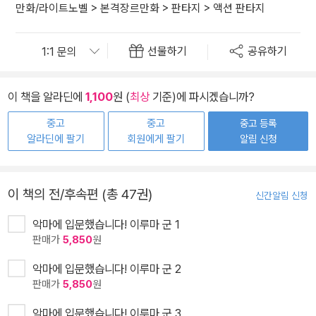
만화/라이트노벨
>
본격장르만화
>
판타지
>
액션 판타지
선물하기
공유하기
이 책을 알라딘에
1,100
원 (
최상
기준)에 파시겠습니까?
중고
중고
중고 등록
알라딘에 팔기
회원에게 팔기
알림 신청
이 책의 전/후속편 (총 47권)
신간알림 신청
악마에 입문했습니다! 이루마 군 1
판매가
5,850
원
악마에 입문했습니다! 이루마 군 2
판매가
5,850
원
악마에 입문했습니다! 이루마 군 3